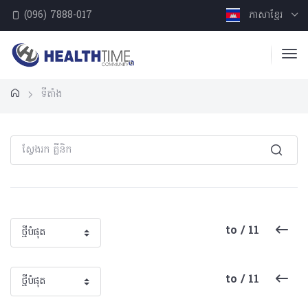
(096) 7888-017
ភាសាខ្មែរ
ទីតាំង
to / 11
to / 11