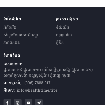
ទំព័រផ្សេងៗ
ប្រភេទផ្សេងៗ
អំពីយើង
ទំព័រដើម
សំណួរ​ដែលគេ​ច្រើន​សួរ
បណ្ណាល័យ
ភាពឯកជន
គ្លីនិក
ទំនាក់ទំនង
អាសយដ្ឋាន:
ផ្ទះលេខ ២៤ ផ្លូវលេខ១០ បុរីពិភពថ្មីទួលសង្កែ (ផ្លូវលេខ ៦២)
សង្កាត់ទួលសង្កែ ខណ្ឌឫស្សីកែវ ភ្នំពេញ កម្ពុជា
លេខទូរស័ព្ទ:
(096) 7888-017
អ៊ីមែល:
info@healthtime.tips