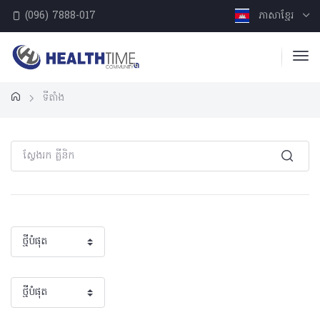
(096) 7888-017
ភាសាខ្មែរ
ទីតាំង