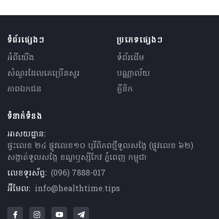
ទំព័រផ្សេងៗ
ប្រភេទផ្សេងៗ
អំពីយើង
ទំព័រដើម
សំណួរ​ដែលគេ​ច្រើន​សួរ
បណ្ណាល័យ
ភាពឯកជន
គ្លីនិក
ទំនាក់ទំនង
អាសយដ្ឋាន:
ផ្ទះលេខ ២៤ ផ្លូវលេខ១០ បុរីពិភពថ្មីទួលសង្កែ (ផ្លូវលេខ ៦២)
សង្កាត់ទួលសង្កែ ខណ្ឌឫស្សីកែវ ភ្នំពេញ កម្ពុជា
លេខទូរស័ព្ទ:
(096) 7888-017
អ៊ីមែល:
info@healthtime.tips