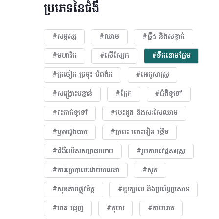
ប្រភេទនៃជំងឺ
#សម្ផស្ស
#ឈាម
#ឆ្អឹង និងសន្លាក់
#មហារីក​
#សើស្បែក
#ទឹកនោមផ្អែម
#ត្រចៀក ច្រមុះ បំពង់ក
#អេកូសាស្រ្ត
#សង្គ្រោះបន្ទាន់
#ភ្នែក​
#ជំងឺទូទៅ
#វះកាត់ទូទៅ
#បេះដូង​ និងសរសៃឈាម
#ឫសដូងបាត
#ក្រពះ ពោះវៀន ថ្លើម
#ជំងឺលើសសម្ពាធឈាម
#​រូបភាពវេជ្ជសាស្រ្ត
#ការព្យាបាលដោយ​ចលនា
#សួត
#សុខភាពផ្លូវចិត្ត
#ខួរក្បាល និងប្រព័ន្ធប្រសាទ
#មាត់ ធ្មេញ
#កុមារ
#កាមរោគ