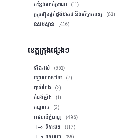
កន្លែងហាត់ប្រាណ
(11)
ក្រុមហ៊ុនផ្គត់ផ្គង់ឱសថ និងបរិក្ខារពេទ្យ
(63)
ឱសថស្ថាន
(416)
ខេត្តក្រុងផ្សេងៗ
ទាំងអស់
(561)
បន្ទាយមានជ័យ
(7)
បាត់ដំបង
(3)
កំពង់ឆ្នាំង
(1)
កណ្ដាល
(3)
រាជធានីភ្នំពេញ
(496)
|--> ចំការមន
(117)
|--> ដូនពេញ
(85)