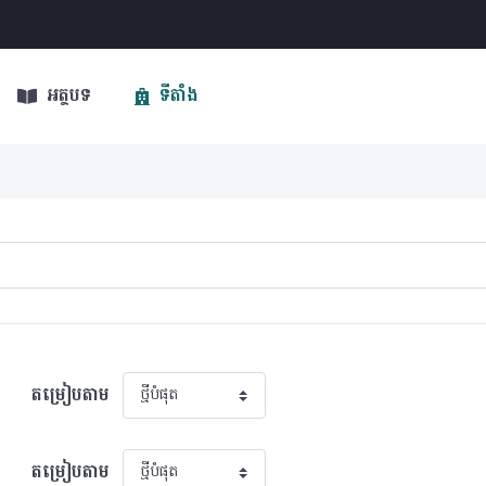
អត្ថបទ
ទីតាំង
តម្រៀបតាម
តម្រៀបតាម