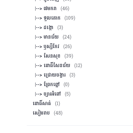
|--> ៧មករា
(46)
|--> ទួលគោក
(109)
|--> ដង្កោ
(3)
|--> មានជ័យ
(24)
|--> ឫស្សីកែវ
(26)
|--> សែនសុខ
(39)
|--> ពោធិ៍សែនជ័យ
(12)
|--> ជ្រោយចង្វារ
(3)
|--> ព្រែកព្នៅ
(0)
|--> ច្បារអំពៅ
(5)
ពោធិ៍សាត់
(1)
សៀមរាប
(48)