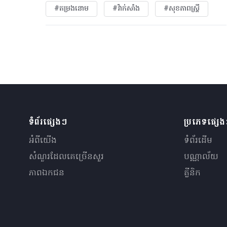
#តម្រងនោម
#វ៉ាក់សាំង
#សុខភាពស្រ្តី
ទំព័រផ្សេងៗ
ប្រភេទផ្សេ
អំពីយើង
ទំព័រដើម
សំណួរ​ដែលគេ​ច្រើន​សួរ
បណ្ណាល័យ
ភាពឯកជន
គ្លីនិក