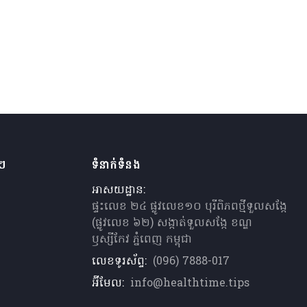
ងៗ
ទំនាក់ទំនង
អាសយដ្ឋាន:
ផ្ទះលេខ ២៤ ផ្លូវលេខ១០ បុរីពិភពថ្មីទួលសង្កែ
(ផ្លូវលេខ ៦២) សង្កាត់ទួលសង្កែ ខណ្ឌ
ឫស្សីកែវ ភ្នំពេញ កម្ពុជា
លេខទូរស័ព្ទ:
(096) 7888-017
អ៊ីមែល:
info@healthtime.tips