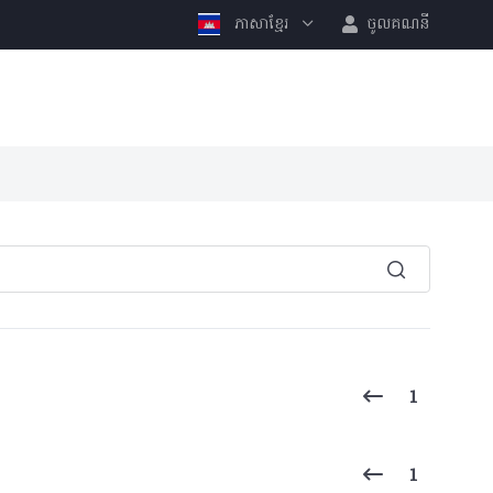
ភាសាខ្មែរ
ចូលគណនី
1
1