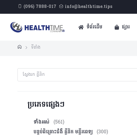
(096) 7888-017
info@healthtime.tips
ទំព័រដើម
ផ្សារ
ទីតាំង
ប្រភេទផ្សេងៗ
ទាំងអស់
(561)
បន្ទប់ពិគ្រោះ​ជំងឺ គ្លីនិក មន្ទីរពេទ្យ
(300)