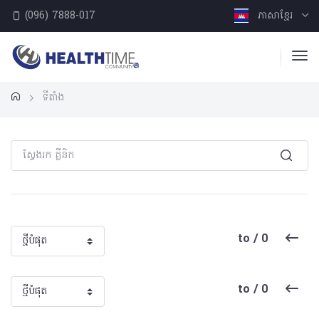
(096) 7888-017
ភាសាខ្មែរ
ទីតាំង
to / 0
to / 0