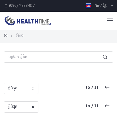
(096) 7888-017
ភាសាខ្មែរ
ទីតាំង
to / 11
to / 11