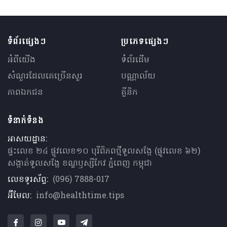
ទំព័រផ្សេងៗ
ប្រភេទផ្សេងៗ
អំពីយើង
ទំព័រដើម
សំណួរ​ដែលគេ​ច្រើន​សួរ
បណ្ណាល័យ
ភាពឯកជន
គ្លីនិក
ទំនាក់ទំនង
អាសយដ្ឋាន:
ផ្ទះលេខ ២៤ ផ្លូវលេខ១០ បុរីពិភពថ្មីទួលសង្កែ (ផ្លូវលេខ ៦២)
សង្កាត់ទួលសង្កែ ខណ្ឌឫស្សីកែវ ភ្នំពេញ កម្ពុជា
លេខទូរស័ព្ទ:
(096) 7888-017
អ៊ីមែល:
info@healthtime.tips