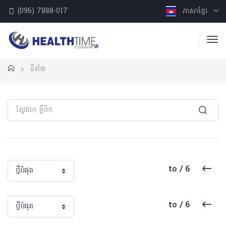
(096) 7888-017
ភាសាខ្មែរ
ទីតាំង
to / 6
to / 6