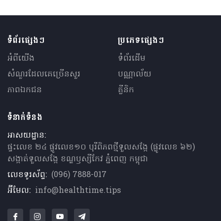
ទំព័រផ្សេងៗ
ប្រភេទផ្សេងៗ
អំពីយើង
ទំព័រដើម
សំណួរ​ដែលគេ​ច្រើន​សួរ
បណ្ណាល័យ
ភាពឯកជន
គ្លីនិក
ទំនាក់ទំនង
អាសយដ្ឋាន:
ផ្ទះលេខ ២៤ ផ្លូវលេខ១០ បុរីពិភពថ្មីទួលសង្កែ (ផ្លូវលេខ ៦២)
សង្កាត់ទួលសង្កែ ខណ្ឌឫស្សីកែវ ភ្នំពេញ កម្ពុជា
លេខទូរស័ព្ទ:
(096) 7888-017
អ៊ីមែល:
info@healthtime.tips