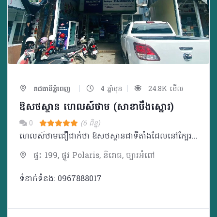
|
|
រាជធានីភ្នំពេញ
4 ឆ្នាំមុន
24.8K មើល
ឱសថស្ថាន ហេលស៍ថាម (សាខាបឹងស្នោរ)
0
(6 ពិន្ទុ)
ហេលស៍ថាមជឿជាក់ថា ឱសថស្ថានជាទីតាំងដែលនៅក្បែរប្រជាជនកម្ពុជា ដែលអាចផ្តល់នូវគំរូសេវាកម្ម ផលិតផល ចំណេះដឹង និងការប្រឹក្សាដល់ប្រជាជនគ្រប់ស្រទាប់វណ្ណៈ។ ក្រៅពីមានលក់ឱសថ វីតាមីន និងអាហារបំប៉នដូចឱសថស្ថានផ្សេងៗទៀត ឱសថស្ថាន ហេលស៍ថាម ផ្តោតសំខាន់លើទស្សនវិស័យដូចជា៖ _ ជម្រុញការប្រើប្រាស់ផលិតផលសម្រាប់តាមដានសុខភាពជាប្រចាំ និងផលិតផលដែលធានាសុវត្ថិភាពក្នុងការរស់នៅប្រចាំថ្ងៃ ដើម្បីជាផ្នែកមួយក្នុងការយកចិត្តទុកដាក់ និងការដឹងគុណដល់មនុស្សជុំវិញខ្លួន ជាពិសេសឪពុកម្តាយ យាយតា _ សម្ភារៈការពារសមរម្យក្នុងការធ្វើលំហាត់ប្រាណដោយសុវត្ថិភាព និងផលិតផលសម្រាប់ប្រើប្រាស់ក្រោយមានការថ្លោះគ្រិចផ្សេងៗ ដើម្បីជម្រុញការហាត់ប្រាណ
ផ្ទះ 199, ផ្លូវ Polaris, និរោធ, ច្បារអំពៅ
ទំនាក់ទំនង: 0967888017