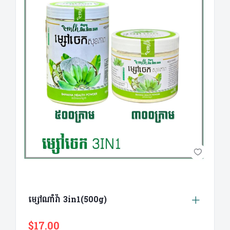
ម្សៅណាំវ៉ា 3in1(500g)
$17.00