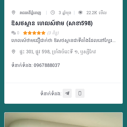
|
|
រាជធានីភ្នំពេញ
3 ឆ្នាំមុន
22.2K មើល
ឱសថស្ថាន ហេលស៍ថាម (សាខា598)
0
(3 ពិន្ទុ)
ហេលស៍ថាមជឿជាក់ថា ឱសថស្ថានជាទីតាំងដែលនៅក្បែរប្រជាជនកម្ពុជា ដែលអាចផ្តល់នូវគំរូសេវាកម្ម ផលិតផល ចំណេះដឹង និងការប្រឹក្សាដល់ប្រជាជនគ្រប់ស្រទាប់វណ្ណៈ។ ក្រៅពីមានលក់ឱសថ វីតាមីន និងអាហារបំប៉នដូចឱសថស្ថានផ្សេងៗទៀត ឱសថស្ថាន ហេលស៍ថាម ផ្តោតសំខាន់លើទស្សនវិស័យដូចជា៖ _ ជម្រុញការប្រើប្រាស់ផលិតផលសម្រាប់តាមដានសុខភាពជាប្រចាំ និងផលិតផលដែលធានាសុវត្ថិភាពក្នុងការរស់នៅប្រចាំថ្ងៃ ដើម្បីជាផ្នែកមួយក្នុងការយកចិត្តទុកដាក់ និងការដឹងគុណដល់មនុស្សជុំវិញខ្លួន ជាពិសេសឪពុកម្តាយ យាយតា _ សម្ភារៈការពារសមរម្យក្នុងការធ្វើលំហាត់ប្រាណដោយសុវត្ថិភាព និងផលិតផលសម្រាប់ប្រើប្រាស់ក្រោយមានការថ្លោះគ្រិចផ្សេងៗ ដើម្បីជម្រុញការហាត់ប្រាណ
ផ្ទះ 301, ផ្លូវ 598, ច្រាំងចំរេះទី ១, ឫស្សីកែវ
ទំនាក់ទំនង: 0967888037
ទំនាក់ទំនង: