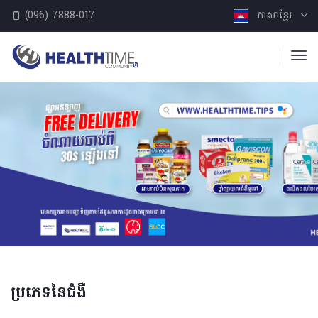
(096) 7888-017
ភាសាខ្មែរ
ប្រភេទនៃជំងឺ