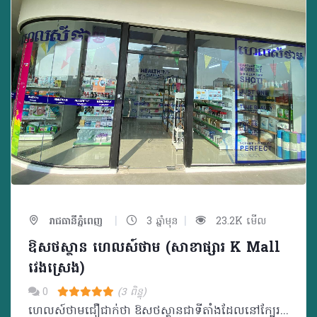
|
|
រាជធានីភ្នំពេញ
3 ឆ្នាំមុន
23.2K មើល
ឱសថស្ថាន ហេលស៍ថាម (សាខាផ្សារ K Mall
វេងស្រេង)
0
(3 ពិន្ទុ)
ហេលស៍ថាមជឿជាក់ថា ឱសថស្ថានជាទីតាំងដែលនៅក្បែរប្រជាជនកម្ពុជា ដែលអាចផ្តល់នូវគំរូសេវាកម្ម ផលិតផល ចំណេះដឹង និងការប្រឹក្សាដល់ប្រជាជនគ្រប់ស្រទាប់វណ្ណៈ។ ក្រៅពីមានលក់ឱសថ វីតាមីន និងអាហារបំប៉នដូចឱសថស្ថានផ្សេងៗទៀត ឱសថស្ថាន ហេលស៍ថាម ផ្តោតសំខាន់លើទស្សនវិស័យដូចជា៖ _ ជម្រុញការប្រើប្រាស់ផលិតផលសម្រាប់តាមដានសុខភាពជាប្រចាំ និងផលិតផលដែលធានាសុវត្ថិភាពក្នុងការរស់នៅប្រចាំថ្ងៃ ដើម្បីជាផ្នែកមួយក្នុងការយកចិត្តទុកដាក់ និងការដឹងគុណដល់មនុស្សជុំវិញខ្លួន ជាពិសេសឪពុកម្តាយ យាយតា _ សម្ភារៈការពារសមរម្យក្នុងការធ្វើលំហាត់ប្រាណដោយសុវត្ថិភាព និងផលិតផលសម្រាប់ប្រើប្រាស់ក្រោយមានការថ្លោះគ្រិចផ្សេងៗ ដើម្បីជម្រុញការហាត់ប្រាណ