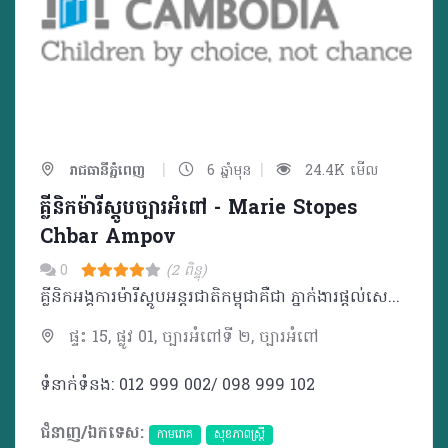
|
|
រាជធានីភ្នំពេញ
6 ឆ្នាំមុន
24.4K មើល
គ្លីនិកម៉ារីស្តូបច្បារអំពៅ - Marie Stopes
Chbar Ampov
0
(2 ពិន្ទុ)
គ្លីនិកអង្គការម៉ារីស្តូបអន្តរជាតិកម្ពុជាគឺជា ភ្នាក់ងារផ្តល់សេវាឈានមុខគេផ្នែករំលូតកូនដោយសុវត្ថិភាព ពន្យារកំណើត សុខភាពបន្តពូជ និងផ្លូវភេទ។
ផ្ទះ 15, ផ្លូវ 01, ច្បារអំពៅទី ២, ច្បារអំពៅ
ទំនាក់ទំនង: 012 999 002/ 098 999 102
ជំនាញ/ឯកទេស:
កាមរោគ
សុខភាពស្រ្តី