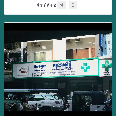
ទំនាក់ទំនង: