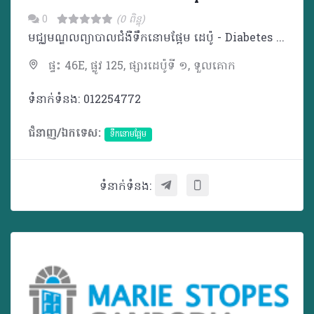
0
(0 ពិន្ទុ)
មជ្ឈមណ្ឌលព្យាបាលជំងឺទឹកនោមផ្អែម ដេប៉ូ - Diabetes Care Center Depo
ផ្ទះ 46E, ផ្លូវ 125, ផ្សារដេប៉ូទី ១, ទួលគោក
ទំនាក់ទំនង: 012254772
ជំនាញ/ឯកទេស:
ទឹកនោមផ្អែម
ទំនាក់ទំនង: