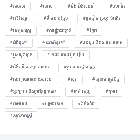
#សម្ផស្ស
#ឈាម
#ឆ្អឹង និងសន្លាក់
#មហារីក​
#សើស្បែក
#ទឹកនោមផ្អែម
#ត្រចៀក ច្រមុះ បំពង់ក
#អេកូសាស្រ្ត
#សង្គ្រោះបន្ទាន់
#ភ្នែក​
#ជំងឺទូទៅ
#វះកាត់ទូទៅ
#បេះដូង​ និងសរសៃឈាម
#ឫសដូងបាត
#ក្រពះ ពោះវៀន ថ្លើម
#ជំងឺលើសសម្ពាធឈាម
#​រូបភាពវេជ្ជសាស្រ្ត
#ការព្យាបាលដោយ​ចលនា
#សួត
#សុខភាពផ្លូវចិត្ត
#ខួរក្បាល និងប្រព័ន្ធប្រសាទ
#មាត់ ធ្មេញ
#កុមារ
#កាមរោគ
#តម្រងនោម
#វ៉ាក់សាំង
#សុខភាពស្រ្តី