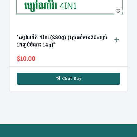
"ម្សៅណាំវ៉ា 4in1(280g) (1ប្រអប់មាន​20កញ្ចប់
1កញ្ចប់ចំណុះ 14g)"
$10.00
Chat Buy