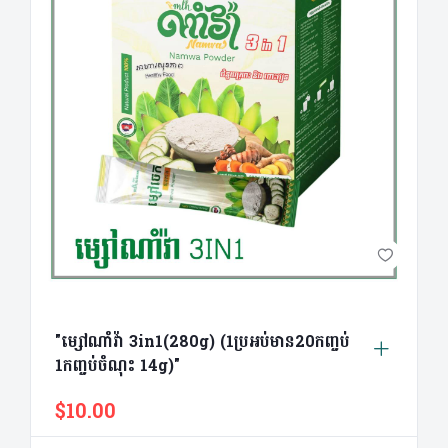
"ម្សៅណាំវ៉ា 3in1(280g) (1ប្រអប់មាន​20កញ្ចប់
1កញ្ចប់ចំណុះ 14g)"
$10.00