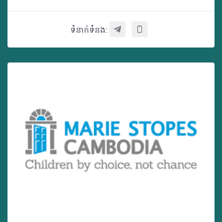
ទំនាក់ទំនង: