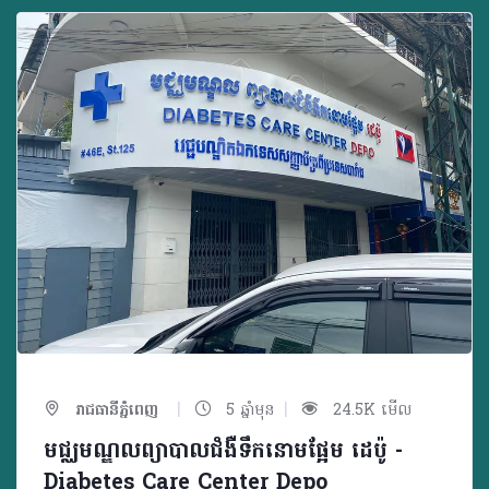
|
|
រាជធានីភ្នំពេញ
5 ឆ្នាំមុន
24.5K មើល
មជ្ឈមណ្ឌលព្យាបាលជំងឺទឹកនោមផ្អែម ដេប៉ូ -
Diabetes Care Center Depo