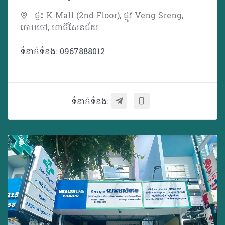
ផ្ទះ K Mall (2nd Floor), ផ្លូវ Veng Sreng,
ចោមចៅ, ពោធិ៍សែនជ័យ
ទំនាក់ទំនង: 0967888012
ទំនាក់ទំនង: