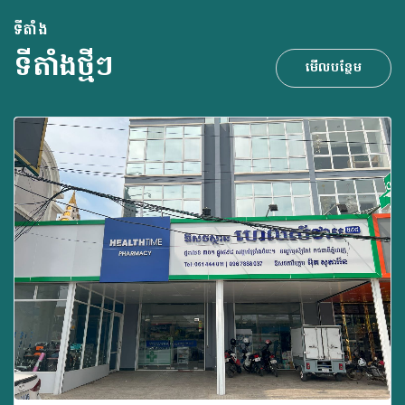
ទីតាំង
ទីតាំងថ្មីៗ
មើលបន្ថែម