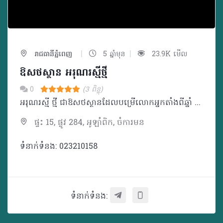
|
|
រាជធានីភ្នំពេញ
5 ឆ្នាំមុន
23.9K មើល
ឱសថស្ថាន អរុណរស្មីថ្មី
0
(3 ពិន្ទុ)
អរុណរស្មី ថ្មី ជាឱសថស្ថានដែលបម្រើលោកអ្នកតាំងពីឆ្នាំ ១៩៨៦
ផ្ទះ 15, ផ្លូវ 284, អូឡាំពិក, ចំការមន
ទំនាក់ទំនង: 023210158
ទំនាក់ទំនង: