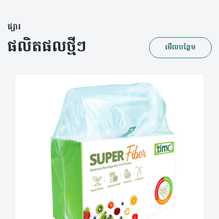
ផ្សារ
ផលិតផលថ្មីៗ
មើលបន្ថែម