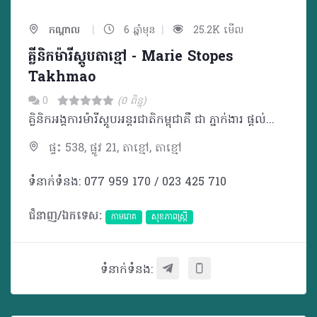
|
|
កណ្ដាល
6 ឆ្នាំមុន
25.2K មើល
គ្លីនិកម៉ារីស្តូបតាខ្មៅ - Marie Stopes
Takhmao
0
(0 ពិន្ទុ)
គ្លិនិកអង្គការម៉ារីស្តូបអន្តរជាតិកម្ពុជាគឺ ជា ភ្នាក់ងារ ផ្តល់សេវាឈាន មុខ គេ ផ្នែក រំលូត កូនដោយសុវត្ថិភាព ពន្យារកំណើត សុខភាពបន្តពូជ និងផ្លូវភេទ។
ផ្ទះ 538, ផ្លូវ 21, តាខ្មៅ, តាខ្មៅ
ទំនាក់ទំនង: 077 959 170 / 023 425 710
ជំនាញ/ឯកទេស:
កាមរោគ
សុខភាពស្រ្តី
ទំនាក់ទំនង: