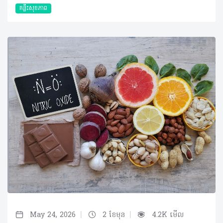
គន្លឹះសុខភាព
|
|
May 24, 2026
2 ខែមុន
4.2K មើល