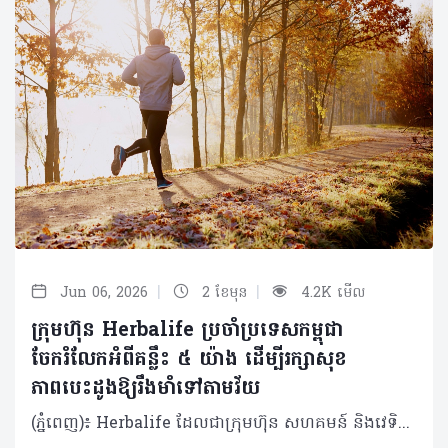
|
|
Jun 06, 2026
2 ខែមុន
4.2K មើល
ក្រុមហ៊ុន Herbalife ប្រចាំប្រទេសកម្ពុជា
ចែករំលែកអំពីគន្លឹះ ៥ យ៉ាង ដើម្បីរក្សាសុខ
ភាពបេះដូងឱ្យរឹងមាំទៅតាមវ័យ
(ភ្នំពេញ)៖ Herbalife ដែលជាក្រុមហ៊ុន សហគមន៍ និងវេទិកាភ្ជាប់ទំនាក់ទំនង លំដាប់ថ្នាក់ពិភពលោក ផ្នែកសុខភាព និងសុខុមាលភាពបានចែករំលែកអំពី គន្លឹះ ៥ យ៉ាង ដើម្បីរក្សាសុខភាពបេះដូងឱ្យរឹងមាំទៅតាមវ័យ។ បេះដូងគឺជាសរីរាង្គមួយដែលមានទំហំតូច ប៉ុន្តែមានតួនាទីធំ ដោយវាទទួលខុសត្រូវក្នុងការថែរក្សាអ្នកឱ្យមានជីវិតរស់នៅ និងមានសុខភាពល្អជារៀងរាល់ថ្ងៃ រាល់នាទី និងរាល់វិនាទី។ បេះដូងច្របាច់ និងបញ្ជូនឈាម និងអុកស៊ីសែនទៅកាន់សួត និងរាងកាយរបស់អ្នក ព្រមទាំងកម្ចាត់ឧស្ម័នកាបូនិចចេញពីចរន្តឈាម ដែលមុខងារទាំងនេះគឺជាស្នូលនៃសុខភាពទូទៅរបស់អ្នក។ បេះដូងគឺជាសរីរាង្គដែលងាយរងគ្រោះ ដូចជាជំងឺបេះដូង និងជំងឺដាច់សរសៃឈាមខួរក្បាល ដែលស្ថានភាពទាំងនេះត្រូវបានគេដឹងថាជាឃាតករដ៏ធំបំផុតមួយក្នុងពិភពលោក ដោយបានឆក់យកជីវិតមនុស្សអស់ ១៨.៦ លាននាក់នៅទូទាំងសកលលោកក្នុងមួយឆ្នាំៗ។ អាយុកាន់តែច្រើន ហានិភ័យនៃជំងឺបេះដូងកាន់តែខ្ពស់។ នៅក្នុងប្រទេសអភិវឌ្ឍន៍ • អត្រាអ្នកឈឺបេះដូងកើនឡើងខ្លាំង (លើសពី ១០ ភាគរយ) ចំពោះមនុស្សអាយុចាប់ពី ៧០ ឆ្នាំឡើងទៅ។ ៨០ ភាគរយនៃអ្នកស្លាប់ដោយសារជំងឺបេះដូង គឺជាមនុស្សចាស់ដែលមានអាយុចាប់ពី ៦៥ ឆ្នាំឡើងទៅ។ គន្លឹះស្តីពីសុខភាពបេះដូង និងការឈានចូលវ័យចាស់ដោយមានសុខភាពល្អ នេះគឺជាគន្លឹះល្អៗចំនួន ប្រាំយ៉ាង ដើម្បីឱ្យអ្នកចាប់ផ្តើមដំណើរនេះ សម្រាប់ជីវិតដែលមានសុខភាពល្អប្រសើរជាងមុនទាំងនៅពេលបច្ចុប្បន្ន និងទៅអនាគត។ គន្លឹះទី១៖ ស្វែងយល់ពីហានិភ័យសុខភាពរបស់អ្នក គន្លឹះដំបូងនៃការថែរក្សាសុខភាពបេះដូង គឺការដឹងពីសុខភាពរបស់អ្នកតាមរយៈការទៅជួបគ្រូពេទ្យដើម្បីពិនិត្យសុខភាពឱ្យបានទៀងទាត់។ការពិនិត្យសុខភាពបានជាប់លាប់ជារឿងសំខាន់ខ្លាំងណាស់ ព្រោះសម្ពាធឈាមខ្ពស់ គឺជាកត្តាហានិភ័យចម្បងបំផុតនៃជំងឺសរសៃឈាមបេះដូង ហើយវាត្រូវបានគេចាត់ទុកជា "ឃាតករលាក់មុខ" ដោយសារតែវាមិនបង្ហាញចេញនូវសញ្ញាព្រមាន ឬរោគសញ្ញាអ្វីច្បាស់ៗឡើយ។ហេតុដូច្នេះ ការពិនិត្យសម្ពាធឈាមឱ្យបានទៀងទាត់ គឺជារឿងចាំបាច់បំផុត ព្រោះប្រសិនបើទុកចោលដោយមិនបានពិនិត្យ និងព្យាបាលទាន់ពេលវេលាទេ វានឹងបង្កើនហានិភ័យនៃជំងឺបេះដូង និងជំងឺដាច់សរសៃឈាមខួរក្បាលបាន។ គន្លឹះទី២៖ កាត់បន្ថយទម្លាប់រស់នៅដែលមិនល្អចំពោះសុខភាព ការផ្តាច់បារីជាវិធីដ៏ល្អបំផុតក្នុងការការពារបេះដូង ព្រោះហានិភ័យជំងឺបេះដូងនឹងថយចុះភ្លាមៗបន្ទាប់ពីឈប់ជក់។ ជាទូទៅ ការជក់បារីបំផ្លាញសរសៃឈាមអាកទែឱ្យរួមតូចដោយសារការកកខ្លាញ់ ដែលអាចបង្កជាការឈឺទ្រូងជាសញ្ញាព្រមាន ឬអាចឈានទៅដល់ការគាំងបេះដូង និងដាច់សរសៃឈាមខួរក្បាលដោយមិនដឹងខ្លួន។ ដូច្នេះ អ្នកគួរតែបោះបង់ទម្លាប់មិនល្អក្រវាត់ចោលនូវឧបករណ៍ជក់បារី រួចជំនួសមកវិញនូវផលិតផលជំនួសជាតិនីកូទីន។ ការបោះបង់ចោលទម្លាប់មិនល្អទាំងនេះ នឹងជួយឱ្យរាងកាយទាំងមូលទទួលបានសុខភាពល្អ។ គន្លឹះទី៣៖ រក្សារបបអាហារដែលល្អចំពោះសុខភាពបេះដូង អាហារូបត្ថម្ភដែលល្មមសមរម្យនៃកាឡូរីដែលអ្នកគួរទទួលទាន គួរមានកាបូអ៊ីដ្រាត ៤០ ភាគរយ ប្រូតេអ៊ីន ៣០ ភាគរយ និងខ្លាញ់ល្អ ៣០ ភាគរយ ព្រមទាំងជាតិសរសៃ ២៥ ក្រាម និងទឹកប្រាំបីកែវក្នុងមួយថ្ងៃ។ លើសពីនេះ ការញ៉ាំបន្លែ ផ្លែឈើ និងគ្រាប់ធញ្ញជាតិ នឹងជួយផ្តល់វីតាមីន និងជាតិរ៉ែល្អៗជាច្រើន។ អាហារសម្បូរអូមេហ្គា-៣ ដូចជាត្រីមានជាតិខ្លាញ់ និងគ្រាប់ពូជផ្សេងៗ អាចជួយកាត់បន្ថយហានិភ័យជំងឺបេះដូងផងដែរ។ ត្រីក៏ជាអាហារជំនួសសាច់គោដ៏ល្អដើម្បីចៀសវាងខ្លាញ់ឆ្អែតខ្ពស់ ហើយជាតិអូមេហ្គា-៣ដែលមានក្នុងត្រីក៏ជួយបញ្ចុះកម្រិតកូឡេស្តេរ៉ុល និងទ្រីគ្លីសេរីត ដើម្បីទ្រទ្រង់ប្រព័ន្ធសរសៃឈាមបេះដូងទៀតផង។ គន្លឹះទី៤៖ ធ្វើឱ្យបេះដូងរបស់អ្នកលោតញាប់ ការធ្វើលំហាត់ប្រាណ និងសកម្មភាពរាងកាយទៀងទាត់ផ្តល់ផលប្រយោជន៍ជាច្រើនដោយវាជួយឱ្យសរសៃឈាមសម្រាក និងពង្រីកខ្លួន ធ្វើឱ្យឈាមហូរទៅចិញ្ចឹមបេះដូងបានល្អ។ សកម្មភាពនេះរំញោចការផលិតសារធាតុនីទ្រីកអុកស៊ីតដើម្បីការពារប្រព័ន្ធសរសៃឈាមបេះដូង។ អ្នកគួរតែធ្វើលំហាត់ប្រាណកម្រិតមធ្យមយ៉ាងហោចណាស់ ៣០ នាទីក្នុងមួយថ្ងៃ ហើយបើគ្មានពេលគ្រប់គ្រាន់ទេ អ្នកអាចជំនួសដោយការដើរខ្លីៗមុនពេលធ្វើការ ដូចជាការចតឡានម៉ូតូឱ្យឆ្ងាយពីការិយាល័យ ឬការឈរធ្វើការខ្លះដើម្បីចៀសវាងការអង្គុយយូរៗពេញមួយថ្ងៃ។ គន្លឹះទី៥៖ កាត់បន្ថយកម្រិតស្ត្រេសរបស់អ្នក ទោះបីជាគ្មានការផ្សារភ្ជាប់ផ្ទាល់រវាងភាពស្ត្រេសខ្ពស់ និងជំងឺបេះដូង ប៉ុន្តែស្ត្រេសអាចបង្កហានិភ័យដោយប្រយោល ដូចជាធ្វើឱ្យឡើងសម្ពាធឈាម ធ្វើឱ្យអ្នកញ៉ាំច្រើនហួសប្រមាណ ខ្ជិលមិនធ្វើលំហាត់ប្រាណ ឬធ្វើឱ្យអ្នកជក់បារី។ ស្ត្រេសរ៉ាំរ៉ៃក៏ជម្រុញអរម៉ូនអង់ដ្រេណាលីន និងខទីសូលឱ្យកើនឡើង ដែលនាំឱ្យប្រឈមនឹងការគាំងបេះដូងផងដែរ។ ហេតុនេះ អ្នកគួរតែចំណាយពេលសម្រាក និងធ្វើអ្វីដែលសប្បាយចិត្ត ព្រោះមនុស្សដែលអាចគ្រប់គ្រងស្ត្រេសឱ្យនៅកម្រិតទាបបាន តែងមានទំនោរចង់ហាត់ប្រាណ និងមានចំណង់ញ៉ាំអាហារដែលមានសុខភាពល្អ។ ការអនុវត្តរបៀបរស់នៅសកម្ម និងមានសុខភាពល្អចាប់ពីពេលនេះតទៅ គឺជារឿងចាំបាច់បំផុតដើម្បីការពារជំងឺបេះដូង និងរក្សាបេះដូងឱ្យរឹងមាំទៅថ្ងៃអនាគត។ អំពីក្រុមហ៊ុន Herbalife ក្រុមហ៊ុន Herbalife (NYSE: HLF) គឺជាក្រុមហ៊ុនសុខភាព និងសុខុមាលភាពឈានមុខគេ និងជាសហគមន៍ដែលកំពុងផ្លាស់ប្តូរជីវិតរបស់មនុស្សជាមួយនឹងផលិតផលអាហារូបត្ថម្ភដ៏អស្ចារ្យ និងជាឱកាសអាជីវកម្មសម្រាប់សមាជិកឯករាជ្យ​របស់ខ្លួនចាប់តាំងពីឆ្នាំ 1980។ ក្រុមហ៊ុនផ្តល់ជូននូវផលិតផលដែលគាំទ្រដោយវិទ្យាសាស្រ្តដល់អ្នកប្រើប្រាស់នៅក្នុងទីផ្សារជាង 90។ តាមរយៈសមាជិកឯករាជ្យដែលផ្តល់ជូននូវការបណ្តុះបណ្តាលមួយទល់មួយ និងផ្តល់ការគាំទ្រសហគមន៍ដោយបំផុសគំនិតឱ្យអតិថិជនប្រកាន់ខ្ជាប់នូវរបៀបរស់នៅដែលមានភាពសកម្ម។