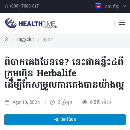
(096) 7888-017
ភាសាខ្មែរ
បណ្ណាល័យ
អត្ថបទ
ពិបាកគេងមែនទេ? នេះជាគន្លឹះ៤ពី
ក្រុមហ៊ុន Herbalife
ដើម្បីកែសម្រួលការគេងបានយ៉ាងល្អ
Apr 10, 2024
|
2 ឆ្នាំមុន
|
6.5K មើល
ចែករំលែក