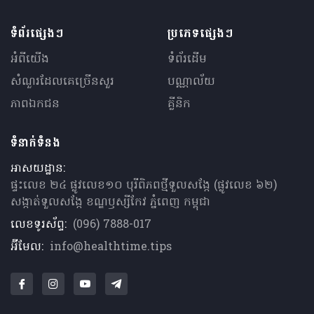
ទំព័រផ្សេងៗ
ប្រភេទផ្សេងៗ
អំពីយើង
ទំព័រដើម
សំណួរ​ដែលគេ​ច្រើន​សួរ
បណ្ណាល័យ
ភាពឯកជន
គ្លីនិក
ទំនាក់ទំនង
អាសយដ្ឋាន:
ផ្ទះលេខ ២៤ ផ្លូវលេខ១០ បុរីពិភពថ្មីទួលសង្កែ (ផ្លូវលេខ ៦២)
សង្កាត់ទួលសង្កែ ខណ្ឌឫស្សីកែវ ភ្នំពេញ កម្ពុជា
លេខទូរស័ព្ទ:
(096) 7888-017
អ៊ីមែល:
info@healthtime.tips