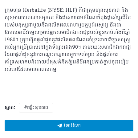
ក្រុមហ៊ុន Herbalife (NYSE: HLF) គឺជាក្រុមហ៊ុនសុខភាព និង
សុខុមាលភាពឈានមុខគេ និងជាសហគមន៍ដែលកំពុងផ្លាស់ប្តូរជីវិត
របស់មនុស្សជាមួយនឹងផលិតផលអាហារូបត្ថម្ភដ៏អស្ចារ្យ និងជា
ឱកាសអាជីវកម្មសម្រាប់អ្នកសមាជិកឯករាជ្យរបស់ខ្លួនចាប់តាំងពីឆ្នាំ
1980។ ក្រុមហ៊ុនផ្តល់ជូននូវផលិតផលដែលគាំទ្រដោយវិទ្យាសាស្រ្ត
ដល់អ្នកប្រើប្រាស់នៅក្នុងទីផ្សារជាង90។ តាមរយៈសមាជិកឯករាជ្យ
ដែលផ្តល់ជូននូវការបណ្តុះបណ្តាលមួយទល់មួយ និងផ្តល់ការ
គាំទ្រសហគមន៍ដោយបំផុសគំនិតឱ្យអតិថិជនប្រកាន់ខ្ជាប់នូវរបៀប
រស់នៅដែលមានភាពសកម្ម
ស្លាក:
#គន្លឹះសុខភាព
ចែករំលែក