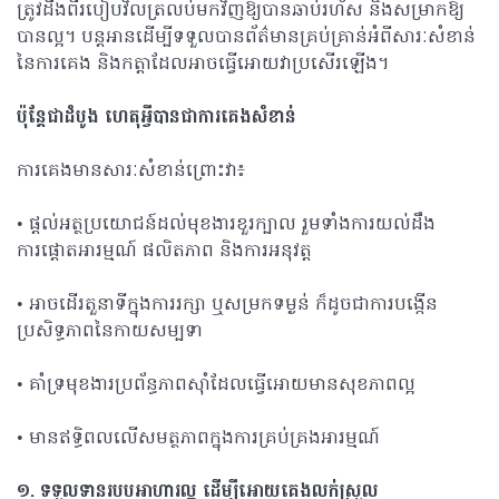
ត្រូវដឹងពីរបៀបវិលត្រលប់មកវិញឱ្យបានឆាប់រហ័ស និងសម្រាកឱ្យ
បានល្អ។ បន្តអានដើម្បីទទួលបានព័ត៌មានគ្រប់គ្រាន់អំពីសារៈសំខាន់
នៃការគេង និងកត្តាដែលអាចធ្វើអោយវាប្រសើរឡើង។
ប៉ុន្តែជាដំបូង ហេតុអ្វីបានជាការគេងសំខាន់
ការគេងមានសារៈសំខាន់ព្រោះវា៖
• ផ្តល់អត្ថប្រយោជន៍ដល់មុខងារខួរក្បាល រួមទាំងការយល់ដឹង
ការផ្តោតអារម្មណ៍ ផលិតភាព និងការអនុវត្ត
• អាចដើរតួនាទីក្នុងការរក្សា ឬសម្រកទម្ងន់ ក៏ដូចជាការបង្កើន
ប្រសិទ្ធភាពនៃកាយសម្បទា
• គាំទ្រមុខងារប្រព័ន្ធភាពស៊ាំដែលធ្វើអោយមានសុខភាពល្អ
• មានឥទ្ធិពលលើសមត្ថភាពក្នុងការគ្រប់គ្រងអារម្មណ៍
១
. ទទួលទានរបបអាហារល្អ ដើម្បីអោយគេង​លក់​ស្រួល