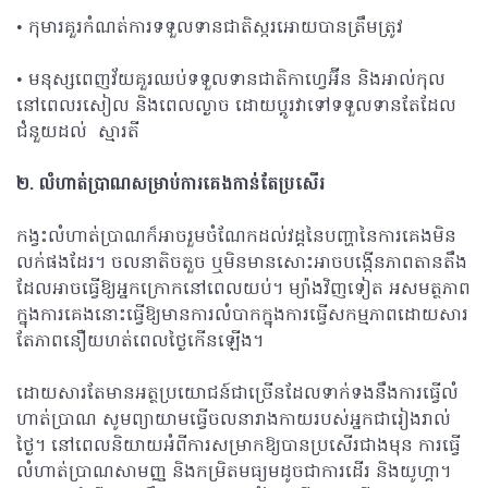
• កុមារគួរកំណត់ការទទួលទានជាតិស្ករអោយបានត្រឹមត្រូវ
• មនុស្សពេញវ័យគួរឈប់ទទួលទានជាតិកាហ្វេអ៊ីន និងអាល់កុល
នៅពេលរសៀល និងពេលល្ងាច ដោយប្តូរវាទៅទទួលទានតែដែល
ជំនួយដល់ ស្មារតី
២
. លំហាត់ប្រាណសម្រាប់ការគេងកាន់តែប្រសើរ
កង្វះលំហាត់ប្រាណក៏អាចរួមចំណែកដល់វដ្តនៃបញ្ហានៃការគេងមិន
លក់ផងដែរ។ ចលនាតិចតួច ឬមិនមានសោះអាចបង្កើនភាពតានតឹង
ដែលអាចធ្វើឱ្យអ្នកក្រោកនៅពេលយប់។ ម្យ៉ាងវិញទៀត អសមត្ថភាព​
ក្នុង​ការ​គេង​នោះ​ធ្វើ​ឱ្យ​មាន​ការ​លំបាក​ក្នុង​ការ​ធ្វើ​សកម្មភាព​ដោយ​សារ​
តែ​ភាព​នឿយហត់​ពេល​ថ្ងៃ​កើនឡើង។
ដោយសារតែមានអត្ថប្រយោជន៍ជាច្រើនដែលទាក់ទងនឹងការធ្វើលំ
ហាត់ប្រាណ សូមព្យាយាមធ្វើចលនារាងកាយរបស់អ្នកជារៀងរាល់
ថ្ងៃ។ នៅពេលនិយាយអំពីការសម្រាកឱ្យបានប្រសើរជាងមុន ការធ្វើ
លំហាត់ប្រាណសាមញ្ញ និងកម្រិតមធ្យមដូចជាការដើរ និងយូហ្គា។