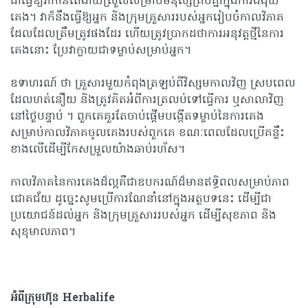
ជាធ្វើឱ្យវាកាន់តែងាយស្រួលសម្រាប់មនុស្សគ្រប់គ្នាក្នុងការងងុយ
គេង។ វាក៏នឹងធ្វើឱ្យអ្នក និងក្រុមគ្រួសាររបស់អ្នករៀបចំកាលវិភាគ
ដែលដែលត្រឹមត្រូវផងដែរ ហើយត្រូវប្រាកដថាការអនុវត្តថ្មីនៃការ
គេងនោះ ប្រែវាក្លាយជាទម្លាប់សម្រាប់អ្នក។
ឧទាហរណ៍ ថា គ្រួសារមួយកំពុងត្រឡប់ពីវិស្សមកាលវិញ ស្របពេល
ដែលហត់នឿយ និងត្រូវគិតអំពីការត្រលប់ទៅធ្វើការ ឬសាលាវិញ
នៅថ្ងៃបន្ទាប់ ។ ពួកគេគួរតែចាប់ផ្តើមបង្កើតទម្លាប់នៃការគេង
សម្រាប់កាលវិភាគចូលគេងរបស់ពួកគេ ខណៈពេលដែលប្រើគន្លឹះ
ខាងលើដើម្បីកែសម្រួលយ៉ាងឆាប់រហ័ស។
កាលវិភាគនៃការគេងដ៏ល្អគឺជាឧបករណ៍ដ៏មានឥទ្ធិពលសម្រាប់ភាព
ជោគជ័យ ដូច្នេះសូមប្រើការណែនាំនៅក្នុងអត្ថបទនេះ ដើម្បីជា
ប្រយោជន៍ដល់អ្នក និងក្រុមគ្រួសាររបស់អ្នក ដើម្បីសុខភាព និង
សុខុមាលភាព។
អំពីក្រុមហ៊ុន Herbalife