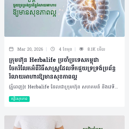
|
|
Mar 20, 2026
4 ខែមុន
8.1K មើល
ក្រុមហ៊ុន Herbalife ប្រចាំប្រទេសកម្ពុជា
ចែករំលែកអំពីវិធីសាស្រ្តដែលទឹកជួយទ្រទ្រង់ប្រព័ន្ធ
រំលាយអាហារឱ្យមានសុខភាពល្អ
(ភ្នំពេញ)៖ Herbalife ដែលជាក្រុមហ៊ុន សហគមន៍ និងវេទិកាភ្ជាប់ទំនាក់ទំនង លំដាប់ថ្នាក់ពិភពលោក ផ្នែកសុខភាព និងសុខុមាលភាពបានចែករំលែកអំពី របៀបដែលទឹកជួយទ្រទ្រង់ប្រព័ន្ធរំលាយអាហារឱ្យមានសុខភាពល្អ។ ទឹកគឺជាកត្តាចម្បងបំផុតដែលជួយឱ្យប្រព័ន្ធរំលាយអាហារដំណើរការបានរលូន តាំងពីចំណុចចាប់ផ្ដើមរហូតដល់បញ្ចប់។ បច្ចុប្បន្ន ការយកចិត្តទុកដាក់លើសុខភាពប្រព័ន្ធរំលាយអាហារមានការកើនឡើងយ៉ាងខ្លាំង ដោយសារការរកឃើញថ្មីៗអំពី "មីក្រូជីវចម្រុះក្នុងពោះវៀន" (Gut Microbiome)។ វាគឺជាបណ្តុំបាក់តេរីដែលរស់នៅក្នុងបំពង់រំលាយអាហារ ហើយមានឥទ្ធិពលយ៉ាងខ្លាំងដល់ប្រព័ន្ធសុខភាពទូទៅនៃរាងកាយទាំងមូល។ អ្នកប្រហែលជាបានដឹងខ្លះស្រាប់មកហើយថា ដើម្បីរក្សាប្រព័ន្ធរំលាយអាហាររបស់អ្នកឱ្យមានសុខភាពល្អ ការទទួលទានប្រូបាយអូទិក (probiotics - បាក់តេរី "ល្អ") ក៏ដូចជា ព្រីបីយូទិក (prebiotics - "អាហារ" សម្រាប់ប្រូបាយអូទិក) និងជាតិសរសៃឱ្យបានគ្រប់គ្រាន់ គឺជារឿងសំខាន់ដែលអ្នកមិនគួរមើលរំលង។ ប៉ុន្តែមានរឿងមួយដែលសាមញ្ញនិងរឹតតែសំខាន់នោះគឺ៖ ទឹក។ ទឹកមានវត្តមាននៅក្នុងគ្រប់ជំហាននៃដំណើរការរំលាយអាហារ ហេតុដូច្នោះហើយទើបការរក្សាជាតិទឹកឱ្យបានគ្រប់គ្រាន់មានសារៈសំខាន់ខ្លាំងចំពោះសុខភាពរបស់អ្នក។ តើទឹកជួយដល់ការរំលាយអាហារយ៉ាងដូចម្តេច? ចាប់ផ្តើមតាំងពីចំណុចដំបូងបំផុតនៃដំណើរការរំលាយអាហារ ទឹកគឺជាសមាសធាតុសំខាន់នៃទឹកមាត់។ ទឹកមាត់មានមុខងារជាច្រើនដូចជា៖ • វាជួយធ្វើឱ្យអាហារមានសំណើម ដែលបង្កភាពងាយស្រួលក្នុងការទំពា និងលេបចូល • ទឹកមាត់ក៏មានផ្ទុកអង់ស៊ីម ដែលវាដើរតួជាអ្នកបំបែកសារធាតុអាហារដូចជា ជាតិខ្លាញ់ និងកាបូអ៊ីដ្រាត តាំងពីដំបូងបំផុតមុនក្រពះទៅទៀត នៅពេលអាហារឆ្លងកាត់ចូលទៅក្នុងក្រពះ ទឹកក្រពះត្រូវបានបញ្ចេញមក។ទឹកទាំងនោះក៏មានផ្ទុកនូវអង់ស៊ីម ដែលនឹងចាប់ផ្តើម​បំបែកប្រូតេអ៊ីន និងកាបូអ៊ីដ្រាតនៅក្នុងអាហារដែលអ្នកញ៉ាំឱ្យទៅជាផ្នែកតូចៗ ទើបបញ្ជូនទៅកាន់ពោះវៀនតូច ដែលជាកន្លែងកើតមានការរំលាយអាហារភាគច្រើន។ ក្នុងដំណាក់កាលនេះ ទឹកក៏ត្រូវការជាចាំបាច់ផងដែរ ដើម្បីផលិតទឹករំអិលដែលស្រោបផ្នែកខាងក្នុងនៃក្រពះរបស់អ្នក ដែលជួយការពារពីអាស៊ីតក្រពះ។ គួរឱ្យកត់សម្គាល់ផងដែរថា វាមិនមែនជាការពិតនោះទេនូវការលើកឡើងមួយថា ការផឹកទឹកជាមួយអាហារនឹងធ្វើឱ្យទឹកក្រពះរាវខ្លាំង រហូតដល់វាមិនអាចធ្វើការងារបាន។​ តែផ្ទុយទៅវិញ ការមានជាតិទឹកគ្រប់គ្រាន់នឹងជួយជម្រុញដំណើរការនេះឱ្យកាន់តែល្អទៅវិញទេ។ របៀបដែលទឹកទ្រទ្រង់សុខភាពពោះវៀន នៅពេលអាហារផ្លាស់ទីតាមពោះវៀនតូច មានសកម្មភាពរំលាយអាហារជាច្រើនដែលទឹកជួយសម្របសម្រួល៖ • សារធាតុរាវ (ដែលបញ្ចេញពីក្នុងខ្លួន) កាន់តែច្រើន ត្រូវបានបញ្ចេញទៅក្នុងពោះវៀនតូច ពីស្រទាប់ផ្ទៃខាងក្នុងនៃពោះវៀនផ្ទាល់ ក៏ដូចជាពីលំពែង និងថ្លើមផងដែរ។ • អង់ស៊ីមធ្វើការដើម្បីពន្លឿនដំណើរការ និងជួយរៀបចំសម្របសម្រួលការស្រូបយកនៅដំណាក់កាលចុងក្រោយនៃការរំលាយអាហារ៖ អាស៊ីតអាមីណូពីប្រូតេអ៊ីន អាស៊ីតខ្លាញ់ពីជាតិខ្លាញ់ និងម៉ូលេគុលស្ករនីមួយៗពីកាបូអ៊ីដ្រាត។ • ការស្រូបយកសារធាតុចិញ្ចឹមភាគច្រើនកើតឡើងនៅក្នុងពោះវៀនតូច ហើយបន្ទាប់មកសារធាតុចិញ្ចឹមដែលរំលាយរួច នឹងឆ្លងកាត់ទៅកាន់ចរន្តឈាមរបស់អ្នក។ នៅពេលដំណើរការរំលាយអាហារបន្តនៅក្នុងពោះវៀនធំ ទឹកក៏មានសារៈសំខាន់ខ្លាំងផងដែរ៖ • ជាតិសរសៃរលាយ (Soluble fibers) ដែលអ្នកទទួលទាន (មាននៅក្នុងអាហារដូចជា អូត សណ្តែក និងបាឡេ) វានឹងរលាយក្នុងទឹក ហើយប៉ោង និងរីកមាឌ ដែលវានឹងជួយរាងកាយស្រូបយកជាតិស្ករយឺតៗ និងបញ្ជុះកូឡេស្តេរ៉ុល។ • ជាតិសរសៃមិនរលាយ (Insoluble fiber) ដែលអ្នកទទួលទាន (មាននៅក្នុងអាហារដូចជា គ្រាប់ធញ្ញជាតិ និងបន្លែភាគច្រើន) គឺនឹងចាប់យក និងបឺតយកទឹក ដែលវាជួយជំរុញដល់ការបន្ទោបង់ឱ្យបានទៀងទាត់។ គួរបញ្ជាក់ផងដែរថា ផ្នែកខាងក្រោមនៃពោះវៀន ក៏ជាកន្លែងដែលរាងកាយរបស់អ្នកស្រូបយកជាតិរ៉ែភាគច្រើនដែលអ្នកទទួលទាន ហើយទឹកនៅទីនោះជាអ្នកជួយសម្រួលដល់ការស្រូបយកនូវសារធាតុរ៉ែទាំងអស់នោះ។ ជាការពិតណាស់ ប្រព័ន្ធរំលាយអាហារដែលមានសុខភាពល្អ គឺពឹងផ្អែកលើការមានជាតិសរសៃគ្រប់គ្រាន់។ បន្ថែមពីនេះ ការហាត់ប្រាណក៏មានសារៈសំខាន់ផងដែរ នៅពេលអ្នកធ្វើចលនាសាច់ដុំឆ្អឹងអំឡុងពេលហាត់ប្រាណ អ្នកក៏កំពុងជំរុញសាច់ដុំ រលោង (Smooth muscle) នៃបំពង់រំលាយក្នុងពេលតែមួយ ដែលវានឹងជួយជំរុញការបន្ទោបង់មានភាពទៀងទាត់។ បើទោះបីជាអ្វីដែលលើកឡើងមកនេះសំខាន់កម្រិតណាក៏ដោយ ក៏សូមកុំភ្លេចរឿងដ៏សាមញ្ញបំផុតមួយគឺទឹក ហើយអ្នកត្រូវប្រាកដថាអ្នកទទួលទានជាតិទឹកបានច្រើន និងទៀងទាត់ជារៀងរាល់ថ្ងៃ ដើម្បីរក្សាប្រព័ន្ធរំលាយអាហារទាំងស្រុងឱ្យដំណើរការបានរលូន។ អំពីក្រុមហ៊ុន Herbalife ក្រុមហ៊ុន Herbalife (NYSE: HLF) គឺជាក្រុមហ៊ុនសុខភាព និងសុខុមាលភាពឈានមុខគេ និងជាសហគមន៍ដែលកំពុងផ្លាស់ប្តូរជីវិតរបស់មនុស្សជាមួយនឹងផលិតផលអាហារូបត្ថម្ភដ៏អស្ចារ្យ និងជាឱកាសអាជីវកម្មសម្រាប់សមាជិកឯករាជ្យរបស់ខ្លួនចាប់តាំងពីឆ្នាំ 1980។ ក្រុមហ៊ុនផ្តល់ជូននូវផលិតផលដែលគាំទ្រដោយវិទ្យាសាស្រ្តដល់អ្នកប្រើប្រាស់នៅក្នុងទីផ្សារជាង 90។ តាមរយៈសមាជិកឯករាជ្យដែលផ្តល់ជូននូវការបណ្តុះបណ្តាលមួយទល់មួយ និងផ្តល់ការគាំទ្រសហគមន៍ដោយបំផុសគំនិតឱ្យអតិថិជនប្រកាន់ខ្ជាប់នូវរបៀបរស់នៅដែលមានភាពសកម្ម។
គន្លឹះសុខភាព