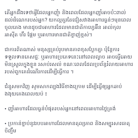
តើ​អ្នក​ដឹង​ទេ​ថា​អ្វីដែលអ្នកញុំា ​និង​ពេល​ដែល​អ្នក​ញ៉ាំ​អាច​ប៉ះពាល់​
ដល់​ដំណេក​របស់​អ្នក​? យកល្អគួរតែជៀសវាងអាហារធ្ងន់ៗមុនពេល
ចូលគេង មានដូចជាអាហារដែលមានជាតិកាហ្វេអ៊ីន អាល់កុល​
អាស៊ីត ហឹរ ផ្អែម ឬអាហារមានជាតិខ្លាញ់ខ្ពស់។
ជាការពិតណាស់ មនុស្សគ្រប់រូបមានភាពខុសប្លែកគ្នា ប៉ុន្តែការ
ទទួលទានភេសជ្ជៈ ឬអាហារប្រភេទនេះនៅពេលល្ងាច អាចធ្វើអោយ
មិនស្រួលក្នុងខ្លួន រសាប់រសល់ ខណៈពេលដែលប្រព័ន្ធរំលាយអាហារ
របស់ពួកគេដំណើរការដើម្បីធ្វើការ ។
ជំនួសមកវិញ សូមសាកល្បងវិធីខាងក្រោម ដើម្បីធ្វើឲ្យអ្នកឆាប់
ងងុយគេងពេលយប់ ៖
• ញ៉ាំអាហារដែលធ្ងន់បំផុតរបស់អ្នកនៅពេលអាហារថ្ងៃត្រង់
• ប្រកាន់ខ្ជាប់នូវរបបអាហារដែលមានតុល្យភាព និងសម្បូរសារធាតុ
ចិញ្ចឹម