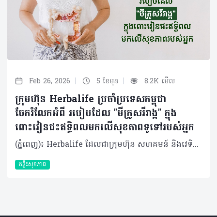
|
|
Feb 26, 2026
5 ខែមុន
8.2K មើល
ក្រុមហ៊ុន Herbalife ប្រចាំប្រទេសកម្ពុជា
ចែករំលែកអំពី របៀបដែល "មីក្រូសរីរាង្គ" ក្នុង
ពោះវៀនជះឥទ្ធិពលមកលើសុខភាពទូទៅរបស់អ្នក
(ភ្នំពេញ)៖ Herbalife ដែលជាក្រុមហ៊ុន សហគមន៍ និងវេទិកាភ្ជាប់ទំនាក់ទំនងលំដាប់ថ្នាក់ពិភពលោក ផ្នែកសុខភាព និងសុខុមាលភាពបានចែករំលែកអំពីរបៀបដែល "មីក្រូសរីរាង្គ" ក្នុងពោះវៀនជះឥទ្ធិពលមកលើសុខភាពទូទៅរបស់យើង ។ មានមនុស្សតិចណាស់ដែលដឹងថា រាងកាយរបស់យើងមិនមែនផ្សំឡើងទាំងស្រុងដោយកោសិកាតែម្យ៉ាងនោះទេ។ មីក្រូសរីរាង្គរាប់លានរស់នៅក្នុងពោះវៀនរបស់យើង ហើយចំនួនរបស់ពួកវា លើសពីចំនួនសរុបនៃកោសិកាផ្ទាល់ខ្លួនរបស់យើងទៅទៀត។ ប្រព័ន្ធអេកូឡូស៊ីខ្នាតតូចនេះ ដែលមានបាក់តេរី វីរុស មេរោគផ្សិត និងប្រូតូហ្សូអា ត្រូវបានអ្នកវិទ្យាសាស្ត្រហៅថា "ហ្សែនទីពីរ" ហើយវាជះឥទ្ធិពលយ៉ាងស្ងប់ស្ងាត់ដល់ការរំលាយអាហារ ប្រព័ន្ធភាពស៊ាំ អារម្មណ៍ និងសូម្បីតែមុខងារនៃការយល់ដឹងរបស់យើង។ បាក់តេរីក្នុងពោះវៀន (Gut microbiota) មិនមែនគ្រាន់តែជា "អ្នកដំណើរឆ្លងកាត់" ធម្មតានោះទេ ប៉ុន្តែគឺជាដៃគូរួមរស់ដែលបានវិវត្តន៍មកជាមួយមនុស្សអស់រាប់លានឆ្នាំមកហើយ។ នៅក្នុងពោះវៀនរបស់មនុស្សពេញវ័យដែលមានសុខភាពល្អ មានបាក់តេរីច្រើនជាង ១,០០០ ប្រភេទ ដែលមានទម្ងន់សរុបពី ១ ទៅ ២ គីឡូក្រាម ដែលស្មើនឹងទម្ងន់នៃថ្លើមមួយ។ មីក្រូសរីរាង្គទាំងនេះមានអន្តរកម្មជាមួយយើងតាមបណ្តាញដ៏ស្មុគស្មាញ៖ • ពួកវាជួយបំបែកជាតិសរសៃដែលពិបាករំលាយ និងបង្កើតអាស៊ីតខ្លាញ់ខ្សែខ្លី (ដូចជា Butyrate) ដើម្បីផ្តល់ថាមពលដល់កោសិកាពោះវៀន។ • សំយោគសារធាតុចិញ្ចឹម វីតាមីន K និងវីតាមីនក្រុម B។ • បង្ហាត់ប្រព័ន្ធភាពស៊ាំរបស់យើងឱ្យចេះបែងចែករវាងមិត្តនិងសត្រូវ។ • ចូលរួមក្នុងកិច្ចការគ្រប់គ្រងការរំលាយអាហារ (Metabolism) និងការឆ្លើយតបនឹងការរលាក។ ក្នុងរយៈពេលប៉ុន្មានឆ្នាំចុងក្រោយនេះ អ្នកវិទ្យាសាស្ត្របានរកឃើញថា ឥទ្ធិពលនៃបាក់តេរីក្នុងពោះវៀនមានវិសាលភាពលើសពីប្រព័ន្ធរំលាយអាហារទៅទៀត។ តាមរយៈ "Gut-brain axis" ប្រព័ន្ធទំនាក់ទំនងទ្វេទិសនេះអនុញ្ញាតឱ្យមីក្រូសរីរាង្គផលិតសារធាតុសរសៃប្រសាទដូចជា serotonin (ប្រហែល ៩០% ត្រូវបានផលិតនៅក្នុងពោះវៀន), dopamine និង GABA ដែលជះឥទ្ធិពលដោយផ្ទាល់ដល់ការឆ្លើយតបនៃអារម្មណ៍ និងភាពតានតឹង។ ការសិក្សាមួយដែលបានចុះផ្សាយក្នុងទស្សនាវដ្តី Nature Microbiology បានផ្សារភ្ជាប់សមាសភាពជាក់លាក់នៃពោះវៀនទៅនឹងហានិភ័យនៃជំងឺធ្លាក់ទឹកចិត្ត។ ការសិក្សាមួយទៀតក៏បានរកឃើញថា បាក់តេរីក្នុងពោះវៀនរបស់អ្នកជំងឺ Parkinson មានភាពខុសគ្នាខ្លាំងពីមនុស្សដែលមានសុខភាពល្អ ដែលនេះបង្ហាញថាពោះវៀនអាចជាចំណុចចាប់ផ្តើមមួយនៃជំងឺប្រព័ន្ធសរសៃប្រសាទនេះ។ ទោះជាយ៉ាងណាក៏ដោយ ប្រព័ន្ធអេកូឡូស៊ីដ៏តូចឆ្មានេះគឺងាយរងគ្រោះណាស់។មានកត្តាជាច្រើនដែលរបៀបរស់នៅក្នុងសម័យទំនើបនេះអាចបណ្តាលឱ្យមានអតុល្យភាពបាក់តេរី (ហៅតាមវេជ្ជសាស្ត្រថា Dysbiosis)៖ • របបអាហារ៖ របបអាហារបែបលោកខាងលិចដែលមានជាតិស្ករ និងខ្លាញ់ខ្ពស់ បានកាត់បន្ថយការទទួលទានជាតិសរសៃដែលចាំបាច់សម្រាប់បាក់តេរីមានប្រយោជន៍។ • ការប្រើប្រាស់ថ្នាំផ្សះហួសកម្រិត៖ ថ្នាំផ្សះដែលមានប្រសិទ្ធភាពខ្លាំងនិងទូលំទូលាយនឹងបោសសម្អាតមីក្រូសរីរាង្គយ៉ាងច្រើនដោយមិនរើសមុខនោះឡើយ។ • សម្ពាធផ្លូវចិត្តរ៉ាំរ៉ៃ៖ ស្ថានភាពស្ត្រេសបន្តបន្ទាប់ផ្លាស់ប្តូរការជ្រាបនៃពោះវៀន និងសមាសធាតុបាក់តេរី។ • ការគេងមិនគ្រប់គ្រាន់៖ រំខានដល់ចង្វាក់ជីវសាស្រ្ត (Circadian rhythm) និងប៉ះពាល់ដល់វដ្តមេតាប៉ូលីសនៃបាក់តេរី។ • ការធ្វើអនាម័យលើសកម្រិត៖ កាត់បន្ថយឱកាសសម្រាប់ការទាក់ទងជាមួយជាមួយមីក្រូសរីរាង្គចម្រុះដទៃទៀតនៅក្នុងបរិស្ថាន។ ផលប៉ះពាល់លើសុខភាព និងការថែទាំ អតុល្យភាពបាក់តេរី​ (Dysbiosis) នេះមានទំនាក់ទំនងយ៉ាងជិតស្និទ្ធជាមួយជំងឺជាច្រើន។ ជំងឺប្រព័ន្ធរំលាយអាហារដូចជា ជំងឺរលាកពោះវៀន និងរោគសញ្ញាពោះវៀនដែលងាយរងរំញោច (IBS) មានទំនាក់ទំនងនឹងការប្រែប្រួលបាក់តេរីជាក់លាក់។ មនុស្សដែលធាត់លើសទម្ងន់ជាទូទៅមានភាពចម្រុះនៃបាក់តេរីក្នុងពោះវៀនទាប ហើយផ្ទុយទៅវិញមានប្រសិទ្ធភាពក្នុងការស្រូបយកថាមពលខ្ពស់ជាង។ សូម្បីតែជំងឺប្រព័ន្ធភាពស៊ាំប្រឆាំងខ្លួនឯង ជំងឺអាលែហ្សី និងសូម្បីតែសុខភាពសរសៃឈាមបេះដូង ក៏អាចរងឥទ្ធិពលពីបាក់តេរីទាំងនេះដែរ ។ ដូច្នោះតើយើងគួរថែរក្សា "ប្រព័ន្ធអេកូឡូស៊ីដ៏តូចឆ្មា" នេះដោយរបៀបណា? 1. របបអាហារចម្រុះគឺជាមូលដ្ឋានគ្រឹះ៖ មីក្រូសរីរាង្គផ្សេងៗគ្នាចូលចិត្តអាហារខុសៗគ្នា ដូច្នេះភាពចម្រុះនៃរបបអាហារគឺជាគន្លឹះក្នុងការរក្សាភាពចម្រុះនៃបាក់តេរី។ បន្លែ ផ្លែឈើ គ្រាប់ធញ្ញជាតិ និងសណ្តែកដែលសម្បូរជាតិសរសៃគឺជា "ប្រេងឥន្ធនៈ" សម្រាប់បាក់តេរីមានប្រយោជន៍ ។ អាហារផ្អាប់ដូចជា យ៉ាអួ បន្លែផ្អាប់ និងតែ Kombucha សម្បូរទៅដោយប្រូបាយអូទិក (Probiotics) សកម្ម។ សារធាតុ Polyphenols (ដែលមានក្នុងផ្លែប៊ឺរី តែ និងសូកូឡាខ្មៅ) ក៏មានប្រសិទ្ធភាពជាប្រេបាយអូទិក (Prebiotics) ផងដែរដែលដើរតួជាស្បៀងសម្រាប់ជួយទ្រទ្រង់ដល់បាក់តេរីល្អៗដែលមានស្រាប់នៅក្នុងខ្លួន។ 2. ប្រើប្រាស់ថ្នាំផ្សះដោយឈ្លាសវៃ៖ អនុវត្តតាមការណែនាំរបស់គ្រូពេទ្យឱ្យបានពេញលេញ និងជៀសវាងការប្រើប្រាស់ដែលមិនចាំបាច់។ 3. គ្រប់គ្រងសម្ពាធផ្លូវចិត្ត និងការគេង៖ ការធ្វើសមាធិ ការហាត់ប្រាណបានទៀងទាត់ និងការរក្សាកាលវិភាគចូលដំណេកឱ្យទៀងទាត់ សុទ្ធតែជួយរក្សាសុខភាពពោះវៀនរបស់អ្នក។ 4. ធម្មជាតិ៖ ចេញទៅក្រៅផ្ទះខ្លះដើម្បីជួយឱ្យមានអន្តរកម្មរវាងអតិសុខមប្រាណចម្រុះក្នុងបរិស្ថាន ដែលអាចមានប្រយោជន៍ដល់​ការលូតលាស់នៃប្រព័ន្ធភាពស៊ាំ និងភាពចម្រុះនៃបាក់តេរីក្នុងខ្លួនយើងបាន។ ការប្រើប្រាស់អាហារបំប៉ន អាហារជួយចិញ្ចឹមប្រព័ន្ធអេកូឡូស៊ីខាងក្នុងខ្លួនរបស់យើង ក៏ប៉ុន្តែមនុស្សនៅក្នុងយុគសម័យថ្មីនេះ ជាទូទៅខ្វះការទទួលទានជាតិសរសៃ។ កត្តានានាដូចជាជីវិតដ៏មមាញឹក ប្រញ៉ាប់ប្រញាល់ របបអាហារគ្មានតុល្យភាព និងការថមថយនូវសកម្មភាពក្រៅផ្ទះ ធ្វើឱ្យរបបអាហារប្រចាំថ្ងៃតែមួយមុខពិបាកឆ្លើយតបទៅនឹងតម្រូវការរាងកាយជាក់ស្តែង។ អាហារបំប៉ន "ប្រូបាយអូទិក​ (Probiotic)" អាចចូលទៅក្នុងពោះវៀនដោយផ្ទាល់ដើម្បីបំពេញបន្ថែមបាក់តេរីមានប្រយោជន៍។ចំណែក "ប្រេបាយអូទិក (Prebiotics)" (ជាចម្បងគឺជាតិសរសៃរលាយ) គឺមានលក្ខណៈទូទៅជាង ដោយវាផ្តល់អាហារូបត្ថម្ភដល់បាក់តេរីមានប្រយោជន៍ដែលមានស្រាប់។ ទឹកប្រទាលកន្ទុយក្រពើជួយសម្រួលបរិស្ថានក្នុងក្នុងពោះវៀនៗ និងជួយជម្រុញការរីកលូតលាស់នៃប្រូបាយអូទិក។ ការរួមបញ្ចូលគ្នានេះរួមគ្នាបង្កើតបរិស្ថានអេកូឡូស៊ី ដែលកាន់តែអំណោយផលដល់ការលូតលាស់នៃមីក្រូសរីរាង្គចម្រុះ ដោយហេតុនេះបង្កើនតុល្យភាព និងភាពធន់នៃមីក្រូជីវសាស្ត្រពោះវៀន ដែលជះឥទ្ធិពលជាវិជ្ជមានដល់សុខភាព និងភាពស៊ាំទាំងមូល។ សរុបមក ស្នូលនៃសុខភាពពោះវៀនគឺសុខភាពរបស់បាក់តេរី ហើយការរក្សាតុល្យភាពនៃប្រព័ន្ធអេកូឡូស៊ីមីក្រូសរីរាង្គ គឺជាការវិនិយោគដ៏សំខាន់បំផុតមួយដែលយើងអាចធ្វើបានសម្រាប់សុខភាពខ្លួនឯង។ ការរក្សាបាក់តេរីក្នុងពោះវៀនឱ្យបានល្អ ស្មើរនឹងការស្រឡាញ់ខ្លួនឯង។ អំពីក្រុមហ៊ុន Herbalife ក្រុមហ៊ុន Herbalife (NYSE: HLF) គឺជាក្រុមហ៊ុនសុខភាព និងសុខុមាលភាពឈានមុខគេ និងជាសហគមន៍ដែលកំពុងផ្លាស់ប្តូរជីវិតរបស់មនុស្សជាមួយនឹងផលិតផលអាហារូបត្ថម្ភដ៏អស្ចារ្យ និងជាឱកាសអាជីវកម្មសម្រាប់អ្នកសមាជិកឯករាជ្យរបស់ខ្លួនចាប់តាំងពីឆ្នាំ 1980។ ក្រុមហ៊ុនផ្តល់ជូននូវផលិតផលដែលគាំទ្រដោយវិទ្យាសាស្រ្តដល់អ្នកប្រើប្រាស់នៅក្នុងទីផ្សារជាង 90។ តាមរយៈសមាជិកឯករាជ្យដែលផ្តល់ជូននូវការបណ្តុះបណ្តាលមួយទល់មួយ និងផ្តល់ការគាំទ្រសហគមន៍ដោយបំផុសគំនិតឱ្យអតិថិជនប្រកាន់ខ្ជាប់នូវរបៀបរស់នៅដែលមានភាពសកម្ម។
គន្លឹះសុខភាព