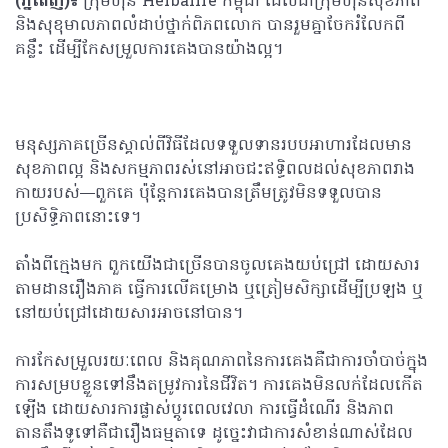
(ភ្នំពេញ)៖
ក្រុមហ៊ុន Herbalife កម្ពុជា ដែលជាក្រុមហ៊ុនសុខភាព
និងសុខុមាលភាពលំដាប់ថ្នាក់ពិភពលោក បានរួមគ្នាចែករំលែកពី
គន្លឹះ​ ដើម្បីកែសម្រួលការគេងបានយ៉ាងល្អ។
មនុស្សភាគច្រើនស្គាល់ពីវិធីដែលទទួលទានរបបអាហារដែលមាន
សុខភាពល្អ និងសកម្មភាពរស់នៅអាចជះឥទ្ធិពលដល់សុខភាពរាង
កាយរបស់
ពួកគេ ប៉ុន្តែការគេងបានត្រឹមត្រូវមិនទទួលបាន
ប្រសិទ្ធិភាពនោះទេ។
តាំងពីក្មេងមក ពួកយើងជាច្រើនបានចូលគេងយប់ជ្រៅ ដោយសារ
តាមដានរឿងភាគ ធ្វើការលើគម្រោង ឬត្រៀមសិក្សាដើម្បីប្រឡង ឬ
នៅយប់ជ្រៅដោយសារអាចនៅបាន។
ការកែសម្រួលរយៈពេល និងគុណភាពនៃការគេងគឺជាការចាំបាច់ក្នុង
ការសម្របខ្លួនទៅនឹងតម្រូវការនៃជីវិត។ ការគេងមិនលក់ដែលកើត
ឡើង ដោយសារការផ្លាស់ប្តូរពេលវេលា ការធ្វើដំណើរ និងភាព
តានតឹងទូទៅគឺជារឿងធម្មតាទេ ដូច្នេះវាជាការសំខាន់ណាស់ដែល