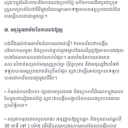
ក្មេងៗគួរតែរីករាយនឹងការលេងប្រចាំថ្ងៃ ហើយការដើរយូរជាក្រុម
គ្រួសារគ្រាន់តែជាវិធីមួយដែលអ្នកអាចទទួលបានអត្ថប្រយោជន៍នៃ
ការធ្វើចលនាជាមួយគ្នា។
៣
. អនុវត្តអនាម័យនៃការគេងឱ្យល្អ
ចង់ដឹងអត់ថាអនាម័យនៃការគេងជាអ្វី? វាមានន័យថាបង្កើត
បរិយាកាសមួយ និងប្រកាន់ខ្ជាប់នូវទម្លាប់ដែលជំរុញឱ្យមានការងងុយ
គេងដែលមានភាពជាប់លាប់បំផុត។ អនាម័យនៃការគេងមាន
សារៈសំខាន់សម្រាប់មនុស្សគ្រប់គ្នា ប៉ុន្តែកុមារ និងមនុស្សវ័យជំទង់
ទទួលបានអត្ថប្រយោជន៍ច្រើនបំផុត ព្រោះវាធ្វើអោយពួកគេទទួល
បានជោគជ័យពេញមួយជីវិត។
• កំណត់កាលវិភាគ៖ ព្យាយាមចូលគេង និងក្រោកពីដំណេកក្នុងពេល
តែមួយជារៀងរាល់ថ្ងៃ ព្រោះវាបង្កើតចង្វាក់នៃការគេងប្រកបដោយ
ប្រសិទ្ធិភាព។
• សម្រាកមុនពេលចូលគេង៖ អនុញ្ញាតឱ្យខ្លួនអ្នក និងកូនរបស់អ្នកពី
30 នាទី ទៅ 1 ម៉ោង ដើម្បីចូលរួមក្នុងសកម្មភាពដែលបង្កើតភាព