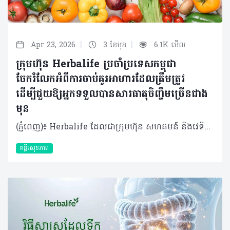
|
|
Apr 23, 2026
3 ខែមុន
6.1K មើល
ក្រុមហ៊ុន Herbalife ប្រចាំប្រទេសកម្ពុជា
ចែករំលែកអំពីការចាប់គូរអាហារដែលត្រឹមត្រូវ
ដើម្បីជួយឱ្យអ្នកទទួលបានសារធាតុចិញ្ចឹមច្រើនជាង
មុន
(ភ្នំពេញ)៖ Herbalife ដែលជាក្រុមហ៊ុន សហគមន៍ និងវេទិកាភ្ជាប់ទំនាក់ទំនង លំដាប់ថ្នាក់ពិភពលោក ផ្នែកសុខភាព និងសុខុមាលភាពបានចែករំលែកអំពី ការចាប់គូរអាហារដោយឆ្លាតវៃ ដើម្បីជួយឱ្យអ្នកទទួលបានសារធាតុចិញ្ចឹមច្រើនជាងមុន។ អាហារូបត្ថម្ភល្អមិនមែនសំដៅលើការទទួលទានតែអាហារដែលកំពូល (Superfood) ឬវីតាមីនតែមួយមុខៗនោះទេ។ ផ្ទុយទៅវិញគឺជាការទទួលទានឱ្យមានតុល្យភាពចម្រុះមុខ ដើម្បីផ្តល់សារធាតុចិញ្ចឹមគ្រប់គ្រាន់ដល់រាងកាយសម្រាប់ការលូតលាស់ និងសុខុមាលភាពទូទៅ។ ការចាប់គូអាហារនឹងជួយឱ្យរាងកាយស្រូបយក និងប្រើប្រាស់សារធាតុចិញ្ចឹមទាំងនោះបានកាន់តែមានប្រសិទ្ធភាព។ វិទ្យាសាស្ត្រអាហារូបត្ថម្ភបានទទួលស្គាល់ថា ការរួមបញ្ចូលគ្នានៃអាហារមួយចំនួនអាចមានឥទ្ធិពលលើកម្រិតសារធាតុចិញ្ចឹមអាចត្រូវបានស្រូបយក និងប្រើប្រាស់ដោយរាងកាយ។ ដូចនេះ អ្នកក៏មានអំណាចអាចជម្រុញការស្រូបយកសារធាតុចិញ្ចឹមនៃសារពាង្គកាយខាងក្នុងបានផងដែរ តាមរយៈការផ្គួរផ្គងអាហារនីមួយៗដោយខ្លួនឯង។ វិធីមួយក្នុងចំណោមវិធីដែលងាយស្រួលបំផុតនោះ គឺការផ្លាស់ប្តូរមុខម្ហូប និងការទទួលទានអាហារសុខភាពចម្រុះឱ្យបានទៀងទាត់ ជាជាងការទទួលទានអាហារដដែលៗរាល់ថ្ងៃ។ តើអ្នកមានដឹងទេថាការផ្គូរផ្គងអាហារមួយចំនួនអាចផ្តល់អត្ថប្រយោជន៍ដល់រាងកាយច្រើនជាងការដែលអ្នកញ៉ាំអាហារទាំងនោះដាច់ដោយឡែកពីគ្នា? ការចាប់គូរអាហារឆ្លាតវៃទាំង ៥ យ៉ាង៖ បន្លែចម្រុះ ដូចជា ស្ពៃពួយឡេង ការ៉ុត ម្ទេសប្លោក និងប៉េងប៉ោះ មានផ្ទុកសារធាតុ Carotenoids មិនត្រឹមតែធ្វើឱ្យរុក្ខជាតិមានពណ៌ស្រស់ស្អាតប៉ុណ្ណឹងទេ ប៉ុន្តែវាក៏ដើរតួជាសារធាតុប្រឆាំងអុកស៊ីតកម្មផងដែរ។ សមាសធាតុនេះវារលាយក្នុងខ្លាញ់ មានន័យថាវានឹងត្រូវបានស្រូបយកបានល្អប្រសើរ នៅពេលញ៉ាំជាមួយជាតិខ្លាញ់ខ្លះ។ អ្នកអាចបន្ថែមជាតិខ្លាញ់ល្អបានតាមវិធីជាច្រើន៖ លាយប្រេងអូលីវលើសាឡាត់ បន្ថែមគ្រាប់ធញ្ញជាតិបន្តិចបន្តួចទៅក្នុងបន្លែឆ្អិន ឬបន្ថែមផ្លែបឺរជាដើម។ តាមរយៈការធ្វើបែបនេះ រាងកាយរបស់អ្នកអាចស្រូបយកសារធាតុប្រឆាំងអុកស៊ីតកម្មដ៏មានប្រយោជន៍ទាំងនេះបានកាន់តែប្រសើរ។ វីតាមីន C ជាមួយជាតិដែក ជួយទ្រទ្រង់ដល់ដំណើរអុកស៊ីសែន និងជួយដល់មេតាប៉ូលីសក្នុងការបំប្លែងអាហារជាថាមពល។ វីតាមីន និងជាតិដែកនេះមាននៅក្នុងប្រភពរុក្ខជាតិ និងសាច់សត្វ។ ជាតិដែកប្រភេទ Heme ដែលមាននៅក្នុង សាច់បក្សី ត្រី និងស៊ុត រាងកាយងាយស្រូបយកដោយមានប្រសិទ្ធភាព ខណៈដែលជាតិដែកប្រភេទ Non-heme ពីអាហាររុក្ខជាតិដូចជា សណ្តែក សណ្តែកបណ្តុះ ស្ពៃពួយឡេង និងធញ្ញជាតិ រាងកាយស្រូបយកបានតិចតែប៉ុណ្ណោះ។ វីតាមីន C ជួយបង្កើនការស្រូបយកជាតិដែកប្រភេទ Non-heme នេះ។ អ្នកអាចទទួលទានបន្ថែមវីតាមីន C រួមគ្នា តួយ៉ាងការទទួលទានប៉េងប៉ោះ ផ្លែក្រូច និងស្ត្របឺរី ដោយយកពួកវាទៅលាយបញ្ចូលនិងមុខម្ហូបដទៃដែលសម្បូរវីតាមីន C ស្រាប់ ដើម្បីជួយឱ្យរាងកាយរបស់អ្នកស្រូបយកជាតិដែកប្រភេទ Non-heme នេះបានដោយមានប្រសិទ្ធភាព។ អាហារក្រឡុកប្រូតេអ៊ីន ដែលមានបន្ថែមជាតិដែកមករួចស្រេច ក៏អាចជួយបំពេញតម្រូវការជាតិដែកបានដែរ ហើយនៅពេលចាប់គូជាមួយអាហារសម្បូរវីតាមីន C ជាតិដែកនឹងត្រូវបានស្រូបយកយ៉ាងល្អប្រសើរ។​ ដូច្នោះអ្នកអាចសាកបន្ថែមផ្លែឈើដូចជា ផ្លែម្នាស់ ស្ត្រប៊ឺរី ឬផ្លែស្វាយ ទៅក្នុងអាហារក្រឡុករបស់អ្នកបាន។ ការបន្ថែមបន្តិចបន្តួចទាំងនេះ អាចបង្កើតភាពខុសប្លែកគ្នា ក្នុងការបំពេញតម្រូវការសារធាតុចិញ្ចឹមប្រចាំថ្ងៃបាន។ តែបៃតង ជាមួយអាហារដែលសម្បូរវីតាមីន C តែបៃតងមានសមាសធាតុរុក្ខជាតិដ៏មានប្រយោជន៍ហៅថា Catechins ដែលដើរតួជាសារធាតុប្រឆាំងអុកស៊ីតកម្ម។ ការបន្ថែមក្រូចឆ្មារទៅក្នុងតែរបស់អ្នក ឬការទទួលទានវារួមជាមួយផ្លែឈើដែលសម្បូរវីតាមីន C (ដូចជា ក្រូច ស្ត្រប៊ឺរី ឬគីវី) ជួយឱ្យការស្រូបយកសមាសធាតុទាំងនេះមានភាពប្រសើរឡើង។ ប្រសិនបើអ្នកមានទម្លាប់ទទួលទានតែបៃតង ការចាប់គូវាជាមួយអាហារសម្រន់ដែលមានតុល្យភាព និងមានវីតាមីន C គឺរឹតតែល្អ។ ហើយប្រសិនបើអាហារសម្រន់របស់អ្នកមានជាតិប្រូតេអ៊ីន និងជាតិសរសៃ (Fiber) ច្រើនទៀត នោះវាកាន់តែប្រសើរព្រោះវានឹងជួយផ្តល់ថាមពលបានយូរ។ វីតាមីន D ជាមួយអាហារសម្បូរកាល់ស្យូម៖ វីតាមីន D ចាំបាច់សម្រាប់ជួយឱ្យរាងកាយស្រូបយកកាល់ស្យូម ដែលទ្រទ្រង់ដល់សុខភាពឆ្អឹង និងមុខងារសាច់ដុំ។ ត្រីដែលមានជាតិខ្លាញ់ដូចជា ត្រីសាល់ម៉ុន ត្រីបេកា និង ស៊ុតផ្តល់​​នូវវីតាមីន D បន្លែស្លឹកបៃតង អាហារធ្វើពីទឹកដោះគោ និងភេសជ្ជៈធ្វើពីរុក្ខជាតិដែលបន្ថែមសារធាតុចិញ្ចឹម ជួយផ្តល់នូវកាល់ស្យូម។ សម្រាប់អ្នកដែលមិនសូវទទួលទានសាច់ ផលិតផលដែលមានសារធាតុចិញ្ចឹម ឬអាហារបំប៉នដែលផ្តល់វីតាមីន D អាចជួយបំពេញចន្លោះខ្វះខាតទាំងនេះបាន។ នៅពេលរួមបញ្ចូលគ្នាជាមួយអាហារសម្បូរកាល់ស្យូម មិនថាពីប្រភពរុក្ខជាតិ ឬសត្វនោះទេ ពួកវាអាចជួយទ្រទ្រង់តម្រូវការរាងកាយរបស់អ្នកបាន។ មនុស្សពេញវ័យជាច្រើនមិនសូវទទួលទានប្រូតេអ៊ីន និងជាតិសរសៃបានគ្រប់គ្រាន់តាមតម្រូវការប្រចាំថ្ងៃនោះទេ សារធាតុទាំងពីរនេះសុទ្ធតែសំខាន់សម្រាប់ទ្រទ្រង់ភាពឆ្អែត។ ដូច្នេះការរួមបញ្ចូលប្រូតេអ៊ីនជាមួយអាហារដែលមានជាតិសរសៃខ្ពស់ អាចជួយឱ្យអ្នកមានអារម្មណ៍ឆ្អែតបានយូរ ហើយជាតិសរសៃក៏ជួយដល់សុខភាពប្រព័ន្ធរំលាយអាហារផងដែរ។ សរុបសេចក្តីមកវិញ អាហារូបត្ថម្ភល្អ មិនមែនជាច្បាប់ដ៏តឹងរ៉ឹង ឬការដេញតាមញ៉ាំតែអាហារកំពូល Superfood ណាមួយនោះទេ។ វាគឺជាការផ្តល់ឱ្យរាងកាយរបស់អ្នកនូវសារធាតុចិញ្ចឹមដែលវាត្រូវការឱ្យបានទៀងទាត់ តាមរបៀបដែលសមស្របនឹងរបៀបរស់នៅរបស់អ្នក។ ការទទួលទានអាហារចម្រុះមានន័យថា អ្នកនឹងទទួលបានអត្ថប្រយោជន៍ពីការចាប់គូអាហារទាំងនេះ។ ខណៈពេលដែលអាហារធម្មជាតិគឺជាអាហារចម្បងនៃរបបអាហារ ផលិតផលដែលបន្ថែមសារធាតុចិញ្ចឹម អាហារក្រឡុកប្រូតេអ៊ីន សុទ្ធតែអាចប្រើជារបស់ជំនួយបំពេញចន្លោះខ្វះខាត ជាពិសេសនៅពេលដែលអ្នកមមាញឹកហើយត្រូវការឱ្យរាងកាយអ្នកមានអាហារូបត្ថម្ភគ្រប់គ្រាន់។ អាហារូបត្ថម្ភ មិនមែនទាមទារភាពល្អឥតខ្ចោះនោះទេ ប៉ុន្តែវាទាមទារនូវភាពជាប់លាប់ក្នុងការអនុវត្ត។ តាមរយៈការរួមបញ្ចូលគ្នារវាងការចាប់គូអាហារ ជាមួយនឹងការជ្រើសរើសអាហារដែលផ្ដល់សុខភាពល្អ រួមមានប្រូតេអ៊ីនពី ប្រភពរុក្ខជាតិ និងសត្វ បន្លែផ្លែឈើ គ្រាប់ធញ្ញជាតិដែលសម្បូរជាតិសរសៃ និងខ្លាញ់ល្អ អ្នកនឹងនឹងទទួលបាននូវអាហារូបត្ថម្ភដែលប្រកបដោយនិរន្តរភាព ដើម្បីផ្ដល់ឱ្យរាងកាយនូវអ្វីដែលវាត្រូវការជាចាំបាច់ពីមួយថ្ងៃទៅមួយថ្ងៃ។ អំពីក្រុមហ៊ុន Herbalife ក្រុមហ៊ុន Herbalife (NYSE: HLF) គឺជាក្រុមហ៊ុនសុខភាព និងសុខុមាលភាពឈានមុខគេ និងជាសហគមន៍ដែលកំពុងផ្លាស់ប្តូរជីវិតរបស់មនុស្សជាមួយនឹងផលិតផលអាហារូបត្ថម្ភដ៏អស្ចារ្យ និងជាឱកាសអាជីវកម្មសម្រាប់សមាជិកឯករាជ្យ​របស់ខ្លួនចាប់តាំងពីឆ្នាំ 1980។ ក្រុមហ៊ុនផ្តល់ជូននូវផលិតផលដែលគាំទ្រដោយវិទ្យាសាស្រ្តដល់អ្នកប្រើប្រាស់នៅក្នុងទីផ្សារជាង 90។ តាមរយៈសមាជិកឯករាជ្យដែលផ្តល់ជូននូវការបណ្តុះបណ្តាលមួយទល់មួយ និងផ្តល់ការគាំទ្រសហគមន៍ដោយបំផុសគំនិតឱ្យអតិថិជនប្រកាន់ខ្ជាប់នូវរបៀបរស់នៅដែលមានភាពសកម្ម។
គន្លឹះសុខភាព