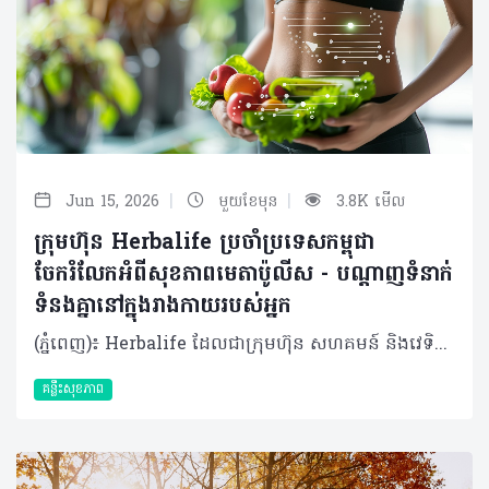
|
|
Jun 15, 2026
មួយខែមុន
3.8K មើល
ក្រុមហ៊ុន Herbalife ប្រចាំប្រទេសកម្ពុជា
ចែករំលែកអំពីសុខភាពមេតាប៉ូលីស - បណ្តាញទំនាក់
ទំនងគ្នានៅក្នុងរាងកាយរបស់អ្នក
(ភ្នំពេញ)៖ Herbalife ដែលជាក្រុមហ៊ុន សហគមន៍ និងវេទិកាភ្ជាប់ទំនាក់ទំនង លំដាប់ថ្នាក់ពិភពលោក ផ្នែកសុខភាព និងសុខុមាលភាពបានចែករំលែកអំពី សុខភាពមេតាប៉ូលីសនិងបណ្តាញទំនាក់ទំនងគ្នានៅក្នុងរាងកាយរបស់អ្នក។ សុខភាពមេតាប៉ូលីស មិនមែនត្រឹមតែជាការគ្រប់គ្រងទម្ងន់ ឬជាតិស្ករនោះទេ ប៉ុន្តែវាគឺជាសមត្ថភាពរបស់រាងកាយក្នុងការបំប្លែងអាហារទៅជាថាមពលប្រកបដោយប្រសិទ្ធភាព។ វាក៏រួមបញ្ចូលទាំងការរក្សាកម្រិតជាតិស្ករ ជាតិខ្លាញ់ សម្ពាធឈាមឱ្យនៅកម្រិតល្អ និងការបង្ការការរលាករ៉ាំរ៉ៃក្នុងរាងកាយផងដែរ។ ការផ្លាស់ប្តូររបបអាហារ ការរស់នៅបែបអង្គុយច្រើនមិនសូវបញ្ចេញកម្លាំង គឺជាកត្តាជម្រុញឱ្យសុខភាពមេតាប៉ូលីសធ្លាក់ចុះ​។​ វាជាការចាំបាច់ដែលយើងត្រូវយកចិត្តទុកដាក់លើសុខភាពមេតាប៉ូលីសឱ្យបានតាំងពីដំបូង។​ យើងអាចធ្វើទៅបានតាម​រយៈ​ការទទួលទានអាហារដែលមានជីវជាតិគ្រប់គ្រាន់ និងការរក្សាទម្លាប់រស់នៅល្អៗឱ្យបានជាប់លាប់។ ការពង្រឹងសុខភាពមេតាប៉ូលីស មិនមែនជាការដោះស្រាយមួយឆាវៗនោះទេ ប៉ុន្តែវាទាមទារឱ្យយើងផ្ដោតលើការស្តារតុល្យភាពនៃប្រព័ន្ធរាងកាយទាំងមូលឡើងវិញ។ ខាងក្រោមនេះគឺជាវិធីសាស្ត្រមួយចំនួនដើម្បីសម្រេចគោលដៅនេះ៖ គន្លឹះទី ១៖ សមាសធាតុផ្សំនៃរាងកាយពិតជាសំខាន់ (Body composition matters) មេតាប៉ូលីស មិនមែនរងឥទ្ធិពលពីទម្ងន់ខ្លួនតែមួយមុខនោះទេ ប៉ុន្តែវាអាស្រ័យទៅលើសមាសធាតុផ្សំនៃរាងកាយទាំងមូល។ ការដឹងពីអត្រាធៀបរវាង សាច់ដុំ និងខ្លាញ់ ផ្តល់រូបភាពច្បាស់លាស់អំពីសុខភាពមេតាប៉ូលីស ជាងការមើលតែលើទម្ងន់ ឬសន្ទស្សន៍ម៉ាសរាងកាយ (BMI) តែម្យ៉ាង។ សាច់ដុំ កោសិកាសាច់ដុំគឺជាផ្នែកដែលសកម្មខ្លាំងក្នុងការធ្វើមេតាប៉ូលីស ដូច្នេះការមានសាច់ដុំកាន់តែច្រើន មានន័យថារាងកាយរបស់អ្នកប្រើប្រាស់ថាមពលកាន់តែច្រើន សូម្បីតែក្នុងពេលដែលអ្នកកំពុងសម្រាកក៏ដោយ។ ខ្លាញ់ ជាផ្នែកសំខាន់នៃសុខភាពមេតាប៉ូលីស វាជាប្រភពថាមពលដែលរាងកាយពឹងផ្អែកពេញមួយថ្ងៃ ហើយវាក៏ជាផ្នែកមួយ​ដែលជួយបង្កើតភ្នាសការពារកោសិកាផងដែរ។ ទោះជាយ៉ាងណាក៏ដោយ ខ្លាញ់ច្រើនពេក ជាពិសេសខ្លាញ់មិនល្អនៅជុំវិញសរីរាង្គខាងក្នុង (Internal Organ) អាចរំខានដល់តុល្យភាពមេតាប៉ូលីស និងអាច បង្កើនហានិភ័យនៃការរលាកផ្សេងៗ។ ខ្លាញ់ល្អ ដូចជាអាស៊ីតខ្លាញ់អូមេហ្គា-៣ (Omega-3) នៅក្នុងត្រី ខ្លាញ់នៅក្នុងគ្រាប់ធញ្ញជាតិ និងប្រេងអូលីវ គឺជួយពង្រឹងមុខងារមេតាប៉ូលីស។ ការស្រាវជ្រាវបានបង្ហាញថា អូមេហ្គា-៣ ជួយដល់ការបង្កើតសាច់ដុំ និងស្តារសាច់ដុំក្រោយហាត់ប្រាណឡើងវិញផងដែរ។ លើសពីនេះ វាក៏ជួយឱ្យរាងកាយប្រើប្រាស់ជាតិស្ករបានល្អ (អាំងស៊ុយលីន) ជួយគ្រប់គ្រងទម្ងន់ និងការពារកុំឱ្យបាត់បង់កម្លាំងសាច់ដុំ ចំពោះមនុស្សចាស់ដែលប្រឈមនឹងការស្រកសាច់ដុំតាមវ័យផងដែរ។ គន្លឹះទី ២៖ ការគ្រប់គ្រងកម្រិតជាតិស្ករក្នុងឈាម ការរក្សាកម្រិតជាតិស្ករក្នុងឈាមឱ្យមានលំនឹង គឺជាចំណុចដ៏សំខាន់បំផុតសម្រាប់សុខភាពមេតាប៉ូលីស។ នៅពេលយើងញ៉ាំកាបូអ៊ីដ្រាត ជាតិស្ករនឹងចូលទៅក្នុងឈាម រាងកាយនឹងបញ្ចេញអាំងស៊ុយលីន ដើម្បីជួយបញ្ជូនជាតិស្ករទាំងនោះទៅក្នុងកោសិកាសម្រាប់បង្កើតជាថាមពល។ ផ្ទុយទៅវិញ ការញ៉ាំអាហារដែលមានជាតិស្ករខ្ពស់ ញឹកញាប់ពេក (ដូចជា នំខេក នំបុ័ងស ឬភេសជ្ជៈផ្អែម) ដែលខ្វះជាតិសរសៃ និងប្រូតេអ៊ីន នឹងធ្វើឱ្យជាតិស្ករក្នុងឈាមឡើងខ្ពស់ខ្លាំងភ្លាមៗ ដែលបន្ទាប់មកបង្ខំឱ្យរាងកាយបញ្ចេញអាំងស៊ុយលីនមកច្រើនហួសប្រមាណ ដែលយូរៗទៅនឹងធ្វើឱ្យមេតាប៉ូលីសចុះខ្សោយ។ ដើម្បីឱ្យរាងកាយគ្រប់គ្រងថាមពលបានល្អ យើងគួរផ្តោតលើអាហារដែលមានតុល្យភាពដូចជា ម្សៅដែលមិនសូវឡើងជាតិស្ករខ្លាំង (Low-glycemic) ប្រូតេអ៊ីន ខ្លាញ់ល្អ និងជាតិសរសៃឱ្យបានច្រើន។ ការទទួលទានអាហារឱ្យទៀងពេលវេលា និងការចៀសវាងការទទួលទានពេលយប់ជ្រៅ គឺមានសារៈសំខាន់ខ្លាំងណាស់ ដើម្បីឱ្យប្រព័ន្ធមេតាប៉ូលីសដំណើរការស្របទៅតាមអ្វីដែលដែលរាងកាយអ្នកទម្លាប់ពីធម្មជាតិមកស្រាប់។ ការធ្វើបែបនេះ នឹងជួយឱ្យរាងកាយប្រើប្រាស់អាំងស៊ុយលីនបានកាន់តែមានប្រសិទ្ធភាព និងជួយឱ្យការទាញយកថាមពលមកប្រើប្រាស់បានកាន់តែល្អប្រសើរ។ គន្លឹះទី ៣៖ សុខភាពពោះវៀន ពោះវៀនត្រូវបានគេហៅថាជា "ខួរក្បាលទីពីរ" របស់រាងកាយ ហើយវាគឺជាកត្តាដ៏សំខាន់បំផុតមួយដែលជួយជម្រុញសុខភាពមេតាប៉ូលីស។ នៅក្នុងពោះវៀនមានមីក្រូសារពាង្គកាយតូចៗរាប់លាន ដែលធ្វើការងារយ៉ាងជិតស្និទ្ធជាមួយសរីរាង្គ​ផ្សេង​ៗ ដើម្បីជួយដល់ការបំប្លែងសារធាតុចិញ្ចឹម និងការទាញយកថាមពលពីអាហារ។ ប្រសិនបើពោះវៀនមានសុខភាពល្អ និងមានតុល្យភាព នោះមានន័យថាមេតាប៉ូលីសក៏ដំណើរការបានល្អផងដែរ។ សុខភាពពោះវៀន គឺជាដំណើរការដែលត្រូវធ្វើការបន្តិចម្តងៗ តាមរយៈការញ៉ាំអាហារដែលមានប្រូបាយអូទិក (Probiotics) អាហារដែលមានជាតិសរសៃ (Prebiotics)​ របបអាហារដែលមានតុល្យភាព និងការរស់នៅប្រកបដោយទម្លាប់ល្អ។ ការអនុវត្តទម្លាប់ទាំងនេះជាប់លាប់ នឹងជួយចិញ្ចឹមមីក្រូសារពាង្គកាយល្អៗក្នុងពោះវៀនឱ្យកាន់តែរឹងមាំ ដែលជួយដល់ប្រព័ន្ធភាពស៊ាំ កាត់បន្ថយការរលាកក្នុងរាងកាយ និងជម្រុញឱ្យប្រព័ន្ធមេតាប៉ូលីសដំណើរការបានកាន់តែប្រសើរ។ គន្លឹះទី ៤៖ ការសម្រាក និងការស្តារឡើងវិញ (Rest and reset) ការគេងបានស្កប់ស្កល់ និងការគ្រប់គ្រងស្ត្រេសបានល្អ ជួយឱ្យអ័រម៉ូនក្នុងរាងកាយមានលំនឹង ដែលជួយឱ្យប្រព័ន្ធមេតាប៉ូលីសដំណើរការបានល្អ ជួយគ្រប់គ្រងចំណង់អាហារ និងរក្សាកម្រិតជាតិស្ករក្នុងឈាមឱ្យមានស្ថេរភាព។ អ្វីដែលស្បែករបស់អ្នកអាចប្រាប់អំពីសុខភាពមេតាប៉ូលីស ទោះបីជាសុខភាពមេតាប៉ូលីសដំណើរការនៅខាងក្នុងក៏ដោយ ប៉ុន្តែផលប៉ះពាល់របស់វាក៏អាចបង្ហាញឱ្យឃើញនៅលើស្បែកផងដែរ។ ទោះបីជាសុខភាពស្បែកមិនមែនជាអ្នកកំណត់មុខងារមេតាប៉ូលីសក៏ដោយ ប៉ុន្តែវាអាចឆ្លុះបញ្ចាំងពីអតុល្យភាពដែលពាក់ព័ន្ធនឹងសុខភាពពោះវៀន ការគ្រប់គ្រងជាតិស្ករ សមាសធាតុផ្សំនៃរាងកាយ ការគេង ព្រមទាំងស្ត្រេសផងដែរ។ ស្បែកដែលថ្លា និងភ្លឺរលោង (Glass skin) ដែលមនុស្សជាច្រើនប្រាថ្នាចង់បាន គឺចាប់ផ្តើមចេញពីការផ្តល់អាហារូបត្ថម្ភដល់រាងកាយពីខាងក្នុង ៖ ប្រូតេអ៊ីន៖ ការទទួលទានប្រូតេអ៊ីនឱ្យបានគ្រប់គ្រាន់ជួយដល់ការជួសជុល និងបង្កើតកោសិកាស្បែកថ្មី បន្លែផ្លែឈើចម្រុះពណ៌៖ ផ្តល់នូវសារធាតុប្រឆាំងអុកស៊ីតកម្ម ដូចជាវីតាមីន A, C, E និងសារធាតុរុក្ខជាតិ (Phytonutrients) ដែលជួយការពារប្រឆាំងនឹងភាពតានតឹងអុកស៊ីតកម្ម និងជួយដល់ការបង្កើត Collagen ការរក្សាជាតិទឹក៖ ការញ៉ាំទឹកឱ្យបានគ្រប់គ្រាន់ និងអាហារដែលមានជីវជាតិចម្រុះមុខ ជួយរក្សារស្បែកឱ្យមានភាពយឺត និងស្រស់ថ្លា សុខភាពមេតាប៉ូលីសល្អ គឺជាការរៀបចំប្រព័ន្ធរាងកាយឱ្យមានភាពស៊ីសង្វាក់គ្នា។ ការជ្រើសរើសទម្លាប់ល្អៗជារៀងរាល់ថ្ងៃ ទោះបីជាជារឿងតូចតាច ក៏អាចបង្កើតជាគ្រឹះដ៏រឹងមាំសម្រាប់សុខភាពមេតាប៉ូលីស និងជួយឱ្យមានសុខភាពល្អក្នុងរយៈពេលវែង។ អំពីក្រុមហ៊ុន Herbalife ក្រុមហ៊ុន Herbalife (NYSE: HLF) គឺជាក្រុមហ៊ុនសុខភាព និងសុខុមាលភាពឈានមុខគេ និងជាសហគមន៍ដែលកំពុងផ្លាស់ប្តូរជីវិតរបស់មនុស្សជាមួយនឹងផលិតផលអាហារូបត្ថម្ភដ៏អស្ចារ្យ និងជាឱកាសអាជីវកម្មសម្រាប់សមាជិកឯករាជ្យ​របស់ខ្លួនចាប់តាំងពីឆ្នាំ 1980។ ក្រុមហ៊ុនផ្តល់ជូននូវផលិតផលដែលគាំទ្រដោយវិទ្យាសាស្រ្តដល់អ្នកប្រើប្រាស់នៅក្នុងទីផ្សារជាង 90។ តាមរយៈសមាជិកឯករាជ្យដែលផ្តល់ជូននូវការបណ្តុះបណ្តាលមួយទល់មួយ និងផ្តល់ការគាំទ្រសហគមន៍ដោយបំផុសគំនិតឱ្យអតិថិជនប្រកាន់ខ្ជាប់នូវរបៀបរស់នៅដែលមានភាពសកម្ម។
គន្លឹះសុខភាព