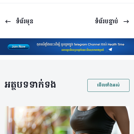
ទំព័រ​មុន
ទំព័រ​បន្ទាប់
អត្ថបទទាក់ទង
មើលទាំងអស់