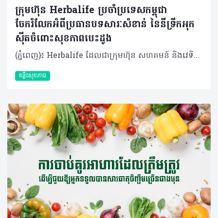
ក្រុមហ៊ុន Herbalife ប្រចាំប្រទេសកម្ពុជា
ចែករំលែកអំពីប្រធានបទសារៈសំខាន់ នៃនីទ្រីកអុក
ស៊ីតចំពោះសុខភាពបេះដូង
(ភ្នំពេញ)៖ Herbalife ដែលជាក្រុមហ៊ុន សហគមន៍ និងវេទិកាភ្ជាប់ទំនាក់ទំនងលំដាប់ថ្នាក់ពិភពលោក ផ្នែកសុខភាព និងសុខុមាលភាពបានចែករំលែកអំពីសារៈសំខាន់នៃនីទ្រីកអុកស៊ីតចំពោះសុខភាពបេះដូង និងថាតើអ្វីទៅជាការជំរុញនីទ្រីកអុកស៊ីត? មានកត្តាជាច្រើនក្នុងការរស់នៅឱ្យបានល្អបំផុត ហើយក៏មិនចាំបាច់ពិបាកស្មុគស្មាញអ្វីច្រើននោះដែរ។ មានវិធីសាមញ្ញមួយចំនួនដើម្បីគាំទ្រដល់សុខភាពបេះដូងរបស់អ្នកឱ្យមានសុខភាពល្អគឺ តាមរយៈរបបអាហារត្រឹមត្រូវ ការហាត់ប្រាណឱ្យបានទៀងទាត់ និងការទទួលទានអាហាររូបត្ថម្ភជំនួយ។របបអាហារ និងលំហាត់ប្រាណគឺងាយស្រួល ប៉ុន្តែអាហាររូបត្ថម្ភជំនួយវិញ? វិធីដ៏ល្អបំផុតមួយដើម្បីជួយការពារបេះដូងរបស់អ្នកគឺ តាមរយៈនីទ្រីកអុកស៊ីត ឬ ពាក្យកាត់ NO។ តើនីទ្រីកអុកស៊ីតដំណើរការយ៉ាងដូចម្តេច? នីទ្រីកអុកស៊ីត គឺជាឧស្ម័នដែលកើតឡើងពីធម្មជាតិដែលមាននៅទាំងក្នុង និងក្រៅរាងកាយ។ វាការពារប្រព័ន្ធសរសៃឈាមបេះដូងរបស់អ្នកពីការខូចខាត និងការចុះខ្សោយតាមវ័យ ដោយលើកកម្ពស់ភាពយឺត នៃសរសៃឈាម។ នីទ្រីកអុកស៊ីតជួយឱ្យជញ្ជាំងសរសៃឈាមរបស់អ្នកសម្រាក និងរីកធំ ដើម្បីឱ្យកោសិកាឈាមអាចរត់បានយ៉ាងងាយស្រួល។ ដំណើរការនេះអនុញ្ញាតឱ្យសារធាតុចិញ្ចឹម និងអុកស៊ីហ្សែនត្រូវបានបញ្ជូនទៅកាន់រាងកាយឱ្យកាន់តែមានប្រសិទ្ធភាព។ អត្ថប្រយោជន៍ នៃនីទ្រីកអុកស៊ីត នីទ្រីកអុកស៊ីតត្រូវបានគេហៅថាជា "Miracle Molecule" ឬ “ម៉ូលេគុលអស្ចារ្យ” ដោយសារតែអត្ថប្រយោជន៍ជាច្រើនដែលវាមាន។ ផ្អែកលើការសិក្សាមួយដែលបានចុះផ្សាយក្នុងទស្សនាវដ្តីវេជ្ជសាស្ត្រ The Journal of Preventive Medicine and Hygiene បានបង្ហាញឱ្យឃើញពីអត្ថប្រយោជន៍របស់នីទ្រីកអុកស៊ីតដូចខាងក្រោម៖ • ជួយគាំទ្រដល់ដំណើរការបេះដូង • រក្សាសរសៃឈាមឱ្យមានភាពបត់បែន • ធ្វើឱ្យលំហូរឈាមប្រសើរឡើង • គាំទ្រដល់គ្រប់កោសិកាទាំងអស់នៅក្នុងរាងកាយរបស់អ្នក • ជំរុញមុខងារបេះដូង ខួរក្បាល និងសរីរាង្គផ្សេងៗទៀតផងដែរ ការធ្វើឱ្យលំហូរឈាម និងការចរាចរឈាមប្រសើរឡើង នឹងជួយសម្រាលបន្ទុកការងាររបស់បេះដូង។ បេះដូងតែងតែច្របាច់បញ្ជូនកោសិកាឈាមផ្តល់​ថាមពលដល់គ្រប់សាច់ដុំ និងសរីរាង្គក្នុងរាងកាយ។ នីទ្រីកអុកស៊ីតជួយឱ្យសរសៃឈាមសម្រាក អនុញ្ញាតិឱ្យកោសិកាទាំងអស់អាចធ្វើចលនា និងរក្សាសម្ពាធឈាមឱ្យស្ថិតក្នុងកម្រិតដែលមានសុខភាពល្អ។ ការផលិតនីទ្រីកអុកស៊ីត រាងកាយផលិតនីទ្រីកអុកស៊ីតដោយធម្មជាតិក្នុងកំឡុងពេលរំលាយអាហារនៅពេលដែលប្រូតេអ៊ីនត្រូវបានបំបែកទៅជាអាស៊ីតអាមីណូដូចជា L-arginine និង L-citrulline។ នៅពេលដែលសារធាតុ L-arginine ត្រូវបានស្រូបចូលទៅក្នុងកោសិកាដែលនៅតាមជញ្ជាំងសរសៃឈាមរបស់អ្នក វានឹងបំប្លែងទៅជានីទ្រីកអុកស៊ីត (NO)។ L-citrulline គឺជាផលដែលកើតចេញពីការបំប្លែងនោះ ហើយវាដើរតួអ្នកជាការបន្ថែមថាមពល ប៉ុន្តែឥទ្ធិពលវាគឺមានរយៈពេលខ្លី។ នីទ្រីកអុកស៊ីតត្រូវបានបំផ្លាញចោលដោយសារម៉ូលេគុលអុកស៊ីហ្សែនសកម្មក្នុងរយៈពេលតែមួយវិនាទីប៉ុណ្ណោះ បន្ទាប់ពីការផលិត។ ការការពារកម្រិតនីទ្រីកអុកស៊ីត សារធាតុប្រឆាំងអុកស៊ីតកម្ម គឺជាវិធីមួយដើម្បីការពារកម្រិតនីទ្រីកអុកស៊ីតនៅក្នុងរាងកាយរបស់អ្នក។ សារធាតុប្រឆាំងអុកស៊ីតកម្មទាំងនេះជួយឱ្យរាងកាយស្រូបយកម៉ូលេគុលអុកស៊ីហ្សែនសកម្ម មុនពេលពួកវាអាចបង្កៃការខូចខាតណាមួយដល់នីទ្រីកអុកស៊ីត។ តាមរយៈការទទួលទានវីតាមីន C និង E រួមគ្នាជាមួយអាស៊ីត alpha lipoic អ្នកអាចជួយបង្កើតរបាំងការពារសម្រាប់នីទ្រីកអុកស៊ីតបាន។ បន្ទាប់ពីអាយុ ៣០ ឆ្នាំឡើង បរិមាណនីទ្រីកអុកស៊ីតដែលផលិតដោយធម្មជាតិក្នុងរាងកាយចាប់ផ្តើមថយចុះ។ ដូច្នោះហើយទើបវាជាការចាំបាច់ក្នុងជួយការពារ និងជម្រុះការបន្ថែមការផលិត NO ដើម្បីគាំទ្រដល់ប្រព័ន្ធសរសៃឈាមបេះដូងឱ្យមានសុខភាពល្អ។ ការជម្រុញនីទ្រីកអុកស៊ីត ដើម្បីជំរុញការផលិតនីទ្រីកអុកស៊ីតក្នុងរាងកាយ មានរឿងមួយចំនួនដែលអ្នកអាចធ្វើបានជារៀងរាល់ថ្ងៃ។ ជាទូទៅ វាអាស្រ័យលើរបបអាហារ ការហាត់ប្រាណ និងការទទួលទានអាហារូបត្ថម្ភដើម្បីជួយបំពេញបន្ថែម។ ចំពោះអាហារូបត្ថម្ភ អ្នកគួរទទួលទានអាហារដែលសម្បូរសារធាតុចិញ្ចឹមរួមមាន៖ • ប្រូតេអ៊ីនដែលមានគុណភាពខ្ពស់ដូចជាសណ្តែកសៀង សាច់ គ្រាប់ធញ្ញជាតិ ទឹកដោះគោ និងអាហារក្រឡុកប្រូតេអ៊ីន • បន្លែដែលមានសារធាតុនីត្រាតខ្ពស់ដូចជា គិនឆាយ សាឡាត់ មើមឆៃថាវក្រហម ស្ពៃពួយឡេង និងអាហារបំប៉នបន្លែបៃតង ក៏ជាជម្រើសដ៏ល្អដែរ • អាស៊ីតខ្លាញ់អូមេហ្គា ៣ ក៏ជួយកាត់បន្ថយការរលាកក្នុងរាងកាយផងដែរ របបអាហារដែលមានតុល្យភាពមិនមែនជាវិធីតែមួយគត់ដើម្បីបង្កើនកម្រិតនីទ្រីកអុកស៊ីតរបស់អ្នកនោះទេ។ វាក៏សំខាន់ផងដែរក្នុងការផ្តោតលើសុខុមាលភាពទូទៅរបស់អ្នកដូចជា៖ • ធានាថាអ្នកបានរក្សាជាតិទឹកបានគ្រប់គ្រាន់ • គេងឱ្យបានគ្រប់គ្រាន់ • និងបង្កើនសកម្មភាពរាងកាយ ការហាត់ប្រាណគឺជាចំណុចសំខាន់មួយ ព្រោះការផលិតនីទ្រីកអុកស៊ីតកើនឡើងយ៉ាងខ្លាំងក្នុងកំឡុងពេលធ្វើសកម្មភាពរាងកាយគ្រប់កម្រិត។ មិនថាការដើរ រត់ ជិះកង់ ហែលទឹក ឬសូម្បីតែការឡើងជណ្តើរ សុទ្ធតែជួយទ្រទ្រង់កម្រិត NO និងរបៀបរស់នៅដែលមានសុខភាពល្អទាំងអស់។ ការប្រើប្រាស់អាហារូបត្ថម្ភជំនួយ ក៏ជាកត្តាសំខាន់ផងដែរ ព្រោះសូម្បីតែរបបអាហារដែលមានតុល្យភាពបំផុតក៏នៅតែមានចន្លោះខ្វះខាតសារធាតុចិញ្ចឹមដែរ។ ដូច្នោះហើយអាហារូបត្ថម្ភជំនួយដូចជា អាហារក្រឡុកប្រូតេអ៊ីន អាហារូបត្ថម្ភជំនួយបន្លែបៃតង និងអូមេហ្គា ៣ គឺអាចជួយបំពេញចន្លោះខ្វះខាតបានយ៉ាងច្រើន។ សម្រាប់ការគាំទ្រកម្រិតនីទ្រីកអុកស៊ីត អាស៊ីតអាមីណូដូចជា L-arginine និង L-citrulline វីតាមីន C និង E អាស៊ីត alpha lipoic និងអាស៊ីតហ្វូលិក គឺពិតជាត្រូវការចាំបាច់។ ផលិតផល Herbalife® Vitality Amino Drink មានផ្ទុកនូវគ្រឿងផ្សំទាំងអស់នេះ និងជាជម្រើសដ៏ល្អសម្រាប់គាំទ្រដល់សុខភាពសរសៃឈាមបេះដូងរបស់អ្នក។ Vitality Amino Drink រួមបញ្ចូលគ្នានូវអាស៊ីតអាមីណូ និងសារធាតុប្រឆាំងអុកស៊ីតកម្មដែលចាំបាច់ដើម្បីគាំទ្រដល់ការផលិត និងរក្សាកម្រិត NO ដើម្បីរក្សាសរសៃឈាមឱ្យមានភាពបត់បែន។ ផលិតផល Herbalife24® Rebuild Strength ក៏ជាជម្រើសដ៏ល្អមួយទៀតដែលជួយបង្កើនកម្រិត NO ក្នុងរាងកាយរបស់អ្នក។ នៅពេលទទួលទានមុនពេលហាត់ប្រាណ វាជួយគាំទ្រដល់លំហូរឈាម និងធ្វើឱ្យសមត្ថភាពកីឡា និងភាពធន់ប្រសើរឡើង។ ការរក្សាកម្រិតនីទ្រីកអុកស៊ីតឱ្យបានខ្ពស់ គឺជាគន្លឹះសម្រាប់សុខភាពរាងកាយ និងបេះដូង ។ អ្នកអាចជួយឱ្យបេះដូងមានសុខភាពល្អទៅតាមវ័យ តាមរយៈការរក្សាភាពបត់បែននៃសរសៃឈាម និងការកែលម្អលំហូរឈាមក្នុងរាងកាយ ជាមួយនឹងសារធាតុ L-arginine និង L-citrulline ដែលមាននៅក្នុងផលិតផល Vitality Amino Drink ។ ការផ្ដោតលើរបបអាហារដែលមានតុល្យភាព ការហាត់ប្រាណឱ្យបានទៀងទាត់ និងការទទួលបានកម្រិត NO ឱ្យបានគ្រប់គ្រាន់ គឺជាគន្លឹះក្នុងការគាំទ្រដល់សុខភាពបេះដូង និងការរស់នៅឱ្យបានល្អបំផុត។ អំពីក្រុមហ៊ុន Herbalife ក្រុមហ៊ុន Herbalife (NYSE: HLF) គឺជាក្រុមហ៊ុនសុខភាព និងសុខុមាលភាពឈានមុខគេ និងជាសហគមន៍ដែលកំពុងផ្លាស់ប្តូរជីវិតរបស់មនុស្សជាមួយនឹងផលិតផលអាហារូបត្ថម្ភដ៏អស្ចារ្យ និងជាឱកាសអាជីវកម្មសម្រាប់សមាជិកឯករាជ្យរបស់ខ្លួនចាប់តាំងពីឆ្នាំ 1980។ ក្រុមហ៊ុនផ្តល់ជូននូវផលិតផលដែលគាំទ្រដោយវិទ្យាសាស្រ្តដល់អ្នកប្រើប្រាស់នៅក្នុងទីផ្សារជាង 90។ តាមរយៈសមាជិកឯករាជ្យដែលផ្តល់ជូននូវការបណ្តុះបណ្តាល​មួយទល់មួយ និងផ្តល់ការគាំទ្រសហគមន៍ដោយបំផុសគំនិតឱ្យអតិថិជនប្រកាន់ខ្ជាប់នូវរបៀបរស់នៅដែលមានភាពសកម្ម។
គន្លឹះសុខភាព