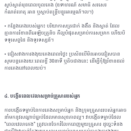
ស្ងប់ស្ងាត់មុនពេលចូលគេង (ឧទាហរណ៍ សមាធិ សរសេរ
កំណត់ហេតុ អាន ឬស្តាប់តន្ត្រីបន្ធូរអារម្មណ៍។ល។)
• កន្លែងគេងរបស់អ្នក៖ បរិយាកាសត្រជាក់ ងងឹត និងស្ងាត់ ដែល
គ្មានការរំខានពីអេឡិចត្រូនិច គឺល្អបំផុតសម្រាប់ការសម្រាក ហើយបិ
ទទូរសព្ទដៃ និងទូរទស្សន៍។
• ជៀសវាងការងងុយគេងពេលថ្ងៃ៖ ប្រសិនបើមិនអាចជៀសបាន
សូមបន្តគេងរយៈពេលខ្លី 30នាទី ឬតិចជាងនេះ ដើម្បីកុំឱ្យរំខានដល់
ការគេងនៅពេលយប់។
៤
. បង្កើតពេលវេលាសម្រាប់គ្រួសាររបស់អ្នក
ការបង្កើតទម្លាប់នៃការគេងសម្រាប់អ្នក និងក្រុមគ្រួសាររបស់អ្នកអាច
នាំមកនូវសណ្តាប់ធ្នាប់ដែលមានសុខភាពល្អ។ វាបង្កើតទម្លាប់ដែល
"ពេលវេលាគេង" ត្រូវបានចែករំលែកពេញមួយគ្រួសារ ដូច្នេះទំនង