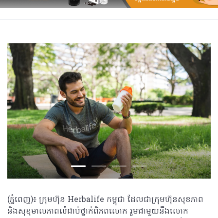
(ភ្នំពេញ)៖ ក្រុមហ៊ុន Herbalife កម្ពុជា ដែលជាក្រុមហ៊ុនសុខភាព
និងសុខុមាលភាពលំដាប់ថ្នាក់ពិភពលោក រួមជាមួយនឹងលោក