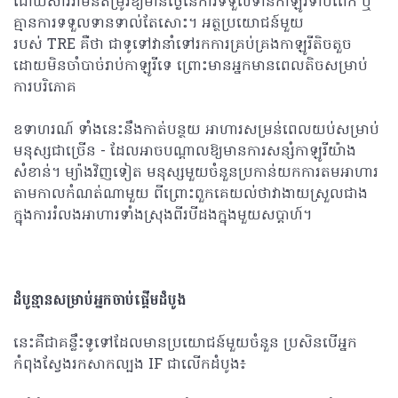
ដោយសារវាមិនតម្រូវឱ្យមានថ្ងៃនៃការទទួលទានកាឡូរីទាបពេក ឬ
គ្មានការទទួលទានទាល់តែសោះ។ អត្ថប្រយោជន៍មួយ
របស់ TRE គឺថា ជាទូទៅវានាំទៅរកការគ្រប់គ្រងកាឡូរីតិចតួច
ដោយមិនចាំបាច់រាប់កាឡូរីទេ ព្រោះមានអ្នកមានពេលតិចសម្រាប់
ការបរិភោគ
ឧទាហរណ៍ ទាំងនេះនឹងកាត់បន្ថយ អាហារសម្រន់ពេលយប់សម្រាប់
មនុស្សជាច្រើន - ដែលអាចបណ្តាលឱ្យមានការសន្សំកាឡូរីយ៉ាង
សំខាន់។ ម្យ៉ាងវិញទៀត មនុស្សមួយចំនួនប្រកាន់យកការតមអាហារ
តាមកាលកំណត់ណាមួយ ពីព្រោះពួកគេយល់ថាវាងាយស្រួលជាង
ក្នុងការរំលងអាហារទាំងស្រុងពីរបីដងក្នុងមួយសប្តាហ៍។​
ដំបូន្មានសម្រាប់អ្នកចាប់ផ្តើមដំបូង
នេះគឺជាគន្លឹះទូទៅដែលមានប្រយោជន៍មួយចំនួន ប្រសិនបើអ្នក
កំពុងស្វែងរកសាកល្បង IF ជាលើកដំបូង៖