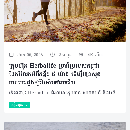
|
|
Jun 06, 2026
2 ខែមុន
4K មើល
ក្រុមហ៊ុន Herbalife ប្រចាំប្រទេសកម្ពុជា
ចែករំលែកអំពីគន្លឹះ ៥ យ៉ាង ដើម្បីរក្សាសុខ
ភាពបេះដូងឱ្យរឹងមាំទៅតាមវ័យ
(ភ្នំពេញ)៖ Herbalife ដែលជាក្រុមហ៊ុន សហគមន៍ និងវេទិកាភ្ជាប់ទំនាក់ទំនង លំដាប់ថ្នាក់ពិភពលោក ផ្នែកសុខភាព និងសុខុមាលភាពបានចែករំលែកអំពី គន្លឹះ ៥ យ៉ាង ដើម្បីរក្សាសុខភាពបេះដូងឱ្យរឹងមាំទៅតាមវ័យ។ បេះដូងគឺជាសរីរាង្គមួយដែលមានទំហំតូច ប៉ុន្តែមានតួនាទីធំ ដោយវាទទួលខុសត្រូវក្នុងការថែរក្សាអ្នកឱ្យមានជីវិតរស់នៅ និងមានសុខភាពល្អជារៀងរាល់ថ្ងៃ រាល់នាទី និងរាល់វិនាទី។ បេះដូងច្របាច់ និងបញ្ជូនឈាម និងអុកស៊ីសែនទៅកាន់សួត និងរាងកាយរបស់អ្នក ព្រមទាំងកម្ចាត់ឧស្ម័នកាបូនិចចេញពីចរន្តឈាម ដែលមុខងារទាំងនេះគឺជាស្នូលនៃសុខភាពទូទៅរបស់អ្នក។ បេះដូងគឺជាសរីរាង្គដែលងាយរងគ្រោះ ដូចជាជំងឺបេះដូង និងជំងឺដាច់សរសៃឈាមខួរក្បាល ដែលស្ថានភាពទាំងនេះត្រូវបានគេដឹងថាជាឃាតករដ៏ធំបំផុតមួយក្នុងពិភពលោក ដោយបានឆក់យកជីវិតមនុស្សអស់ ១៨.៦ លាននាក់នៅទូទាំងសកលលោកក្នុងមួយឆ្នាំៗ។ អាយុកាន់តែច្រើន ហានិភ័យនៃជំងឺបេះដូងកាន់តែខ្ពស់។ នៅក្នុងប្រទេសអភិវឌ្ឍន៍ • អត្រាអ្នកឈឺបេះដូងកើនឡើងខ្លាំង (លើសពី ១០ ភាគរយ) ចំពោះមនុស្សអាយុចាប់ពី ៧០ ឆ្នាំឡើងទៅ។ ៨០ ភាគរយនៃអ្នកស្លាប់ដោយសារជំងឺបេះដូង គឺជាមនុស្សចាស់ដែលមានអាយុចាប់ពី ៦៥ ឆ្នាំឡើងទៅ។ គន្លឹះស្តីពីសុខភាពបេះដូង និងការឈានចូលវ័យចាស់ដោយមានសុខភាពល្អ នេះគឺជាគន្លឹះល្អៗចំនួន ប្រាំយ៉ាង ដើម្បីឱ្យអ្នកចាប់ផ្តើមដំណើរនេះ សម្រាប់ជីវិតដែលមានសុខភាពល្អប្រសើរជាងមុនទាំងនៅពេលបច្ចុប្បន្ន និងទៅអនាគត។ គន្លឹះទី១៖ ស្វែងយល់ពីហានិភ័យសុខភាពរបស់អ្នក គន្លឹះដំបូងនៃការថែរក្សាសុខភាពបេះដូង គឺការដឹងពីសុខភាពរបស់អ្នកតាមរយៈការទៅជួបគ្រូពេទ្យដើម្បីពិនិត្យសុខភាពឱ្យបានទៀងទាត់។ការពិនិត្យសុខភាពបានជាប់លាប់ជារឿងសំខាន់ខ្លាំងណាស់ ព្រោះសម្ពាធឈាមខ្ពស់ គឺជាកត្តាហានិភ័យចម្បងបំផុតនៃជំងឺសរសៃឈាមបេះដូង ហើយវាត្រូវបានគេចាត់ទុកជា "ឃាតករលាក់មុខ" ដោយសារតែវាមិនបង្ហាញចេញនូវសញ្ញាព្រមាន ឬរោគសញ្ញាអ្វីច្បាស់ៗឡើយ។ហេតុដូច្នេះ ការពិនិត្យសម្ពាធឈាមឱ្យបានទៀងទាត់ គឺជារឿងចាំបាច់បំផុត ព្រោះប្រសិនបើទុកចោលដោយមិនបានពិនិត្យ និងព្យាបាលទាន់ពេលវេលាទេ វានឹងបង្កើនហានិភ័យនៃជំងឺបេះដូង និងជំងឺដាច់សរសៃឈាមខួរក្បាលបាន។ គន្លឹះទី២៖ កាត់បន្ថយទម្លាប់រស់នៅដែលមិនល្អចំពោះសុខភាព ការផ្តាច់បារីជាវិធីដ៏ល្អបំផុតក្នុងការការពារបេះដូង ព្រោះហានិភ័យជំងឺបេះដូងនឹងថយចុះភ្លាមៗបន្ទាប់ពីឈប់ជក់។ ជាទូទៅ ការជក់បារីបំផ្លាញសរសៃឈាមអាកទែឱ្យរួមតូចដោយសារការកកខ្លាញ់ ដែលអាចបង្កជាការឈឺទ្រូងជាសញ្ញាព្រមាន ឬអាចឈានទៅដល់ការគាំងបេះដូង និងដាច់សរសៃឈាមខួរក្បាលដោយមិនដឹងខ្លួន។ ដូច្នេះ អ្នកគួរតែបោះបង់ទម្លាប់មិនល្អក្រវាត់ចោលនូវឧបករណ៍ជក់បារី រួចជំនួសមកវិញនូវផលិតផលជំនួសជាតិនីកូទីន។ ការបោះបង់ចោលទម្លាប់មិនល្អទាំងនេះ នឹងជួយឱ្យរាងកាយទាំងមូលទទួលបានសុខភាពល្អ។ គន្លឹះទី៣៖ រក្សារបបអាហារដែលល្អចំពោះសុខភាពបេះដូង អាហារូបត្ថម្ភដែលល្មមសមរម្យនៃកាឡូរីដែលអ្នកគួរទទួលទាន គួរមានកាបូអ៊ីដ្រាត ៤០ ភាគរយ ប្រូតេអ៊ីន ៣០ ភាគរយ និងខ្លាញ់ល្អ ៣០ ភាគរយ ព្រមទាំងជាតិសរសៃ ២៥ ក្រាម និងទឹកប្រាំបីកែវក្នុងមួយថ្ងៃ។ លើសពីនេះ ការញ៉ាំបន្លែ ផ្លែឈើ និងគ្រាប់ធញ្ញជាតិ នឹងជួយផ្តល់វីតាមីន និងជាតិរ៉ែល្អៗជាច្រើន។ អាហារសម្បូរអូមេហ្គា-៣ ដូចជាត្រីមានជាតិខ្លាញ់ និងគ្រាប់ពូជផ្សេងៗ អាចជួយកាត់បន្ថយហានិភ័យជំងឺបេះដូងផងដែរ។ ត្រីក៏ជាអាហារជំនួសសាច់គោដ៏ល្អដើម្បីចៀសវាងខ្លាញ់ឆ្អែតខ្ពស់ ហើយជាតិអូមេហ្គា-៣ដែលមានក្នុងត្រីក៏ជួយបញ្ចុះកម្រិតកូឡេស្តេរ៉ុល និងទ្រីគ្លីសេរីត ដើម្បីទ្រទ្រង់ប្រព័ន្ធសរសៃឈាមបេះដូងទៀតផង។ គន្លឹះទី៤៖ ធ្វើឱ្យបេះដូងរបស់អ្នកលោតញាប់ ការធ្វើលំហាត់ប្រាណ និងសកម្មភាពរាងកាយទៀងទាត់ផ្តល់ផលប្រយោជន៍ជាច្រើនដោយវាជួយឱ្យសរសៃឈាមសម្រាក និងពង្រីកខ្លួន ធ្វើឱ្យឈាមហូរទៅចិញ្ចឹមបេះដូងបានល្អ។ សកម្មភាពនេះរំញោចការផលិតសារធាតុនីទ្រីកអុកស៊ីតដើម្បីការពារប្រព័ន្ធសរសៃឈាមបេះដូង។ អ្នកគួរតែធ្វើលំហាត់ប្រាណកម្រិតមធ្យមយ៉ាងហោចណាស់ ៣០ នាទីក្នុងមួយថ្ងៃ ហើយបើគ្មានពេលគ្រប់គ្រាន់ទេ អ្នកអាចជំនួសដោយការដើរខ្លីៗមុនពេលធ្វើការ ដូចជាការចតឡានម៉ូតូឱ្យឆ្ងាយពីការិយាល័យ ឬការឈរធ្វើការខ្លះដើម្បីចៀសវាងការអង្គុយយូរៗពេញមួយថ្ងៃ។ គន្លឹះទី៥៖ កាត់បន្ថយកម្រិតស្ត្រេសរបស់អ្នក ទោះបីជាគ្មានការផ្សារភ្ជាប់ផ្ទាល់រវាងភាពស្ត្រេសខ្ពស់ និងជំងឺបេះដូង ប៉ុន្តែស្ត្រេសអាចបង្កហានិភ័យដោយប្រយោល ដូចជាធ្វើឱ្យឡើងសម្ពាធឈាម ធ្វើឱ្យអ្នកញ៉ាំច្រើនហួសប្រមាណ ខ្ជិលមិនធ្វើលំហាត់ប្រាណ ឬធ្វើឱ្យអ្នកជក់បារី។ ស្ត្រេសរ៉ាំរ៉ៃក៏ជម្រុញអរម៉ូនអង់ដ្រេណាលីន និងខទីសូលឱ្យកើនឡើង ដែលនាំឱ្យប្រឈមនឹងការគាំងបេះដូងផងដែរ។ ហេតុនេះ អ្នកគួរតែចំណាយពេលសម្រាក និងធ្វើអ្វីដែលសប្បាយចិត្ត ព្រោះមនុស្សដែលអាចគ្រប់គ្រងស្ត្រេសឱ្យនៅកម្រិតទាបបាន តែងមានទំនោរចង់ហាត់ប្រាណ និងមានចំណង់ញ៉ាំអាហារដែលមានសុខភាពល្អ។ ការអនុវត្តរបៀបរស់នៅសកម្ម និងមានសុខភាពល្អចាប់ពីពេលនេះតទៅ គឺជារឿងចាំបាច់បំផុតដើម្បីការពារជំងឺបេះដូង និងរក្សាបេះដូងឱ្យរឹងមាំទៅថ្ងៃអនាគត។ អំពីក្រុមហ៊ុន Herbalife ក្រុមហ៊ុន Herbalife (NYSE: HLF) គឺជាក្រុមហ៊ុនសុខភាព និងសុខុមាលភាពឈានមុខគេ និងជាសហគមន៍ដែលកំពុងផ្លាស់ប្តូរជីវិតរបស់មនុស្សជាមួយនឹងផលិតផលអាហារូបត្ថម្ភដ៏អស្ចារ្យ និងជាឱកាសអាជីវកម្មសម្រាប់សមាជិកឯករាជ្យ​របស់ខ្លួនចាប់តាំងពីឆ្នាំ 1980។ ក្រុមហ៊ុនផ្តល់ជូននូវផលិតផលដែលគាំទ្រដោយវិទ្យាសាស្រ្តដល់អ្នកប្រើប្រាស់នៅក្នុងទីផ្សារជាង 90។ តាមរយៈសមាជិកឯករាជ្យដែលផ្តល់ជូននូវការបណ្តុះបណ្តាលមួយទល់មួយ និងផ្តល់ការគាំទ្រសហគមន៍ដោយបំផុសគំនិតឱ្យអតិថិជនប្រកាន់ខ្ជាប់នូវរបៀបរស់នៅដែលមានភាពសកម្ម។
គន្លឹះសុខភាព