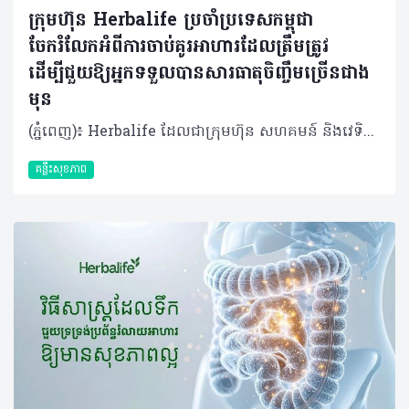
ក្រុមហ៊ុន Herbalife ប្រចាំប្រទេសកម្ពុជា
ចែករំលែកអំពីការចាប់គូរអាហារដែលត្រឹមត្រូវ
ដើម្បីជួយឱ្យអ្នកទទួលបានសារធាតុចិញ្ចឹមច្រើនជាង
មុន
(ភ្នំពេញ)៖ Herbalife ដែលជាក្រុមហ៊ុន សហគមន៍ និងវេទិកាភ្ជាប់ទំនាក់ទំនង លំដាប់ថ្នាក់ពិភពលោក ផ្នែកសុខភាព និងសុខុមាលភាពបានចែករំលែកអំពី ការចាប់គូរអាហារដោយឆ្លាតវៃ ដើម្បីជួយឱ្យអ្នកទទួលបានសារធាតុចិញ្ចឹមច្រើនជាងមុន។ អាហារូបត្ថម្ភល្អមិនមែនសំដៅលើការទទួលទានតែអាហារដែលកំពូល (Superfood) ឬវីតាមីនតែមួយមុខៗនោះទេ។ ផ្ទុយទៅវិញគឺជាការទទួលទានឱ្យមានតុល្យភាពចម្រុះមុខ ដើម្បីផ្តល់សារធាតុចិញ្ចឹមគ្រប់គ្រាន់ដល់រាងកាយសម្រាប់ការលូតលាស់ និងសុខុមាលភាពទូទៅ។ ការចាប់គូអាហារនឹងជួយឱ្យរាងកាយស្រូបយក និងប្រើប្រាស់សារធាតុចិញ្ចឹមទាំងនោះបានកាន់តែមានប្រសិទ្ធភាព។ វិទ្យាសាស្ត្រអាហារូបត្ថម្ភបានទទួលស្គាល់ថា ការរួមបញ្ចូលគ្នានៃអាហារមួយចំនួនអាចមានឥទ្ធិពលលើកម្រិតសារធាតុចិញ្ចឹមអាចត្រូវបានស្រូបយក និងប្រើប្រាស់ដោយរាងកាយ។ ដូចនេះ អ្នកក៏មានអំណាចអាចជម្រុញការស្រូបយកសារធាតុចិញ្ចឹមនៃសារពាង្គកាយខាងក្នុងបានផងដែរ តាមរយៈការផ្គួរផ្គងអាហារនីមួយៗដោយខ្លួនឯង។ វិធីមួយក្នុងចំណោមវិធីដែលងាយស្រួលបំផុតនោះ គឺការផ្លាស់ប្តូរមុខម្ហូប និងការទទួលទានអាហារសុខភាពចម្រុះឱ្យបានទៀងទាត់ ជាជាងការទទួលទានអាហារដដែលៗរាល់ថ្ងៃ។ តើអ្នកមានដឹងទេថាការផ្គូរផ្គងអាហារមួយចំនួនអាចផ្តល់អត្ថប្រយោជន៍ដល់រាងកាយច្រើនជាងការដែលអ្នកញ៉ាំអាហារទាំងនោះដាច់ដោយឡែកពីគ្នា? ការចាប់គូរអាហារឆ្លាតវៃទាំង ៥ យ៉ាង៖ បន្លែចម្រុះ ដូចជា ស្ពៃពួយឡេង ការ៉ុត ម្ទេសប្លោក និងប៉េងប៉ោះ មានផ្ទុកសារធាតុ Carotenoids មិនត្រឹមតែធ្វើឱ្យរុក្ខជាតិមានពណ៌ស្រស់ស្អាតប៉ុណ្ណឹងទេ ប៉ុន្តែវាក៏ដើរតួជាសារធាតុប្រឆាំងអុកស៊ីតកម្មផងដែរ។ សមាសធាតុនេះវារលាយក្នុងខ្លាញ់ មានន័យថាវានឹងត្រូវបានស្រូបយកបានល្អប្រសើរ នៅពេលញ៉ាំជាមួយជាតិខ្លាញ់ខ្លះ។ អ្នកអាចបន្ថែមជាតិខ្លាញ់ល្អបានតាមវិធីជាច្រើន៖ លាយប្រេងអូលីវលើសាឡាត់ បន្ថែមគ្រាប់ធញ្ញជាតិបន្តិចបន្តួចទៅក្នុងបន្លែឆ្អិន ឬបន្ថែមផ្លែបឺរជាដើម។ តាមរយៈការធ្វើបែបនេះ រាងកាយរបស់អ្នកអាចស្រូបយកសារធាតុប្រឆាំងអុកស៊ីតកម្មដ៏មានប្រយោជន៍ទាំងនេះបានកាន់តែប្រសើរ។ វីតាមីន C ជាមួយជាតិដែក ជួយទ្រទ្រង់ដល់ដំណើរអុកស៊ីសែន និងជួយដល់មេតាប៉ូលីសក្នុងការបំប្លែងអាហារជាថាមពល។ វីតាមីន និងជាតិដែកនេះមាននៅក្នុងប្រភពរុក្ខជាតិ និងសាច់សត្វ។ ជាតិដែកប្រភេទ Heme ដែលមាននៅក្នុង សាច់បក្សី ត្រី និងស៊ុត រាងកាយងាយស្រូបយកដោយមានប្រសិទ្ធភាព ខណៈដែលជាតិដែកប្រភេទ Non-heme ពីអាហាររុក្ខជាតិដូចជា សណ្តែក សណ្តែកបណ្តុះ ស្ពៃពួយឡេង និងធញ្ញជាតិ រាងកាយស្រូបយកបានតិចតែប៉ុណ្ណោះ។ វីតាមីន C ជួយបង្កើនការស្រូបយកជាតិដែកប្រភេទ Non-heme នេះ។ អ្នកអាចទទួលទានបន្ថែមវីតាមីន C រួមគ្នា តួយ៉ាងការទទួលទានប៉េងប៉ោះ ផ្លែក្រូច និងស្ត្របឺរី ដោយយកពួកវាទៅលាយបញ្ចូលនិងមុខម្ហូបដទៃដែលសម្បូរវីតាមីន C ស្រាប់ ដើម្បីជួយឱ្យរាងកាយរបស់អ្នកស្រូបយកជាតិដែកប្រភេទ Non-heme នេះបានដោយមានប្រសិទ្ធភាព។ អាហារក្រឡុកប្រូតេអ៊ីន ដែលមានបន្ថែមជាតិដែកមករួចស្រេច ក៏អាចជួយបំពេញតម្រូវការជាតិដែកបានដែរ ហើយនៅពេលចាប់គូជាមួយអាហារសម្បូរវីតាមីន C ជាតិដែកនឹងត្រូវបានស្រូបយកយ៉ាងល្អប្រសើរ។​ ដូច្នោះអ្នកអាចសាកបន្ថែមផ្លែឈើដូចជា ផ្លែម្នាស់ ស្ត្រប៊ឺរី ឬផ្លែស្វាយ ទៅក្នុងអាហារក្រឡុករបស់អ្នកបាន។ ការបន្ថែមបន្តិចបន្តួចទាំងនេះ អាចបង្កើតភាពខុសប្លែកគ្នា ក្នុងការបំពេញតម្រូវការសារធាតុចិញ្ចឹមប្រចាំថ្ងៃបាន។ តែបៃតង ជាមួយអាហារដែលសម្បូរវីតាមីន C តែបៃតងមានសមាសធាតុរុក្ខជាតិដ៏មានប្រយោជន៍ហៅថា Catechins ដែលដើរតួជាសារធាតុប្រឆាំងអុកស៊ីតកម្ម។ ការបន្ថែមក្រូចឆ្មារទៅក្នុងតែរបស់អ្នក ឬការទទួលទានវារួមជាមួយផ្លែឈើដែលសម្បូរវីតាមីន C (ដូចជា ក្រូច ស្ត្រប៊ឺរី ឬគីវី) ជួយឱ្យការស្រូបយកសមាសធាតុទាំងនេះមានភាពប្រសើរឡើង។ ប្រសិនបើអ្នកមានទម្លាប់ទទួលទានតែបៃតង ការចាប់គូវាជាមួយអាហារសម្រន់ដែលមានតុល្យភាព និងមានវីតាមីន C គឺរឹតតែល្អ។ ហើយប្រសិនបើអាហារសម្រន់របស់អ្នកមានជាតិប្រូតេអ៊ីន និងជាតិសរសៃ (Fiber) ច្រើនទៀត នោះវាកាន់តែប្រសើរព្រោះវានឹងជួយផ្តល់ថាមពលបានយូរ។ វីតាមីន D ជាមួយអាហារសម្បូរកាល់ស្យូម៖ វីតាមីន D ចាំបាច់សម្រាប់ជួយឱ្យរាងកាយស្រូបយកកាល់ស្យូម ដែលទ្រទ្រង់ដល់សុខភាពឆ្អឹង និងមុខងារសាច់ដុំ។ ត្រីដែលមានជាតិខ្លាញ់ដូចជា ត្រីសាល់ម៉ុន ត្រីបេកា និង ស៊ុតផ្តល់​​នូវវីតាមីន D បន្លែស្លឹកបៃតង អាហារធ្វើពីទឹកដោះគោ និងភេសជ្ជៈធ្វើពីរុក្ខជាតិដែលបន្ថែមសារធាតុចិញ្ចឹម ជួយផ្តល់នូវកាល់ស្យូម។ សម្រាប់អ្នកដែលមិនសូវទទួលទានសាច់ ផលិតផលដែលមានសារធាតុចិញ្ចឹម ឬអាហារបំប៉នដែលផ្តល់វីតាមីន D អាចជួយបំពេញចន្លោះខ្វះខាតទាំងនេះបាន។ នៅពេលរួមបញ្ចូលគ្នាជាមួយអាហារសម្បូរកាល់ស្យូម មិនថាពីប្រភពរុក្ខជាតិ ឬសត្វនោះទេ ពួកវាអាចជួយទ្រទ្រង់តម្រូវការរាងកាយរបស់អ្នកបាន។ មនុស្សពេញវ័យជាច្រើនមិនសូវទទួលទានប្រូតេអ៊ីន និងជាតិសរសៃបានគ្រប់គ្រាន់តាមតម្រូវការប្រចាំថ្ងៃនោះទេ សារធាតុទាំងពីរនេះសុទ្ធតែសំខាន់សម្រាប់ទ្រទ្រង់ភាពឆ្អែត។ ដូច្នេះការរួមបញ្ចូលប្រូតេអ៊ីនជាមួយអាហារដែលមានជាតិសរសៃខ្ពស់ អាចជួយឱ្យអ្នកមានអារម្មណ៍ឆ្អែតបានយូរ ហើយជាតិសរសៃក៏ជួយដល់សុខភាពប្រព័ន្ធរំលាយអាហារផងដែរ។ សរុបសេចក្តីមកវិញ អាហារូបត្ថម្ភល្អ មិនមែនជាច្បាប់ដ៏តឹងរ៉ឹង ឬការដេញតាមញ៉ាំតែអាហារកំពូល Superfood ណាមួយនោះទេ។ វាគឺជាការផ្តល់ឱ្យរាងកាយរបស់អ្នកនូវសារធាតុចិញ្ចឹមដែលវាត្រូវការឱ្យបានទៀងទាត់ តាមរបៀបដែលសមស្របនឹងរបៀបរស់នៅរបស់អ្នក។ ការទទួលទានអាហារចម្រុះមានន័យថា អ្នកនឹងទទួលបានអត្ថប្រយោជន៍ពីការចាប់គូអាហារទាំងនេះ។ ខណៈពេលដែលអាហារធម្មជាតិគឺជាអាហារចម្បងនៃរបបអាហារ ផលិតផលដែលបន្ថែមសារធាតុចិញ្ចឹម អាហារក្រឡុកប្រូតេអ៊ីន សុទ្ធតែអាចប្រើជារបស់ជំនួយបំពេញចន្លោះខ្វះខាត ជាពិសេសនៅពេលដែលអ្នកមមាញឹកហើយត្រូវការឱ្យរាងកាយអ្នកមានអាហារូបត្ថម្ភគ្រប់គ្រាន់។ អាហារូបត្ថម្ភ មិនមែនទាមទារភាពល្អឥតខ្ចោះនោះទេ ប៉ុន្តែវាទាមទារនូវភាពជាប់លាប់ក្នុងការអនុវត្ត។ តាមរយៈការរួមបញ្ចូលគ្នារវាងការចាប់គូអាហារ ជាមួយនឹងការជ្រើសរើសអាហារដែលផ្ដល់សុខភាពល្អ រួមមានប្រូតេអ៊ីនពី ប្រភពរុក្ខជាតិ និងសត្វ បន្លែផ្លែឈើ គ្រាប់ធញ្ញជាតិដែលសម្បូរជាតិសរសៃ និងខ្លាញ់ល្អ អ្នកនឹងនឹងទទួលបាននូវអាហារូបត្ថម្ភដែលប្រកបដោយនិរន្តរភាព ដើម្បីផ្ដល់ឱ្យរាងកាយនូវអ្វីដែលវាត្រូវការជាចាំបាច់ពីមួយថ្ងៃទៅមួយថ្ងៃ។ អំពីក្រុមហ៊ុន Herbalife ក្រុមហ៊ុន Herbalife (NYSE: HLF) គឺជាក្រុមហ៊ុនសុខភាព និងសុខុមាលភាពឈានមុខគេ និងជាសហគមន៍ដែលកំពុងផ្លាស់ប្តូរជីវិតរបស់មនុស្សជាមួយនឹងផលិតផលអាហារូបត្ថម្ភដ៏អស្ចារ្យ និងជាឱកាសអាជីវកម្មសម្រាប់សមាជិកឯករាជ្យ​របស់ខ្លួនចាប់តាំងពីឆ្នាំ 1980។ ក្រុមហ៊ុនផ្តល់ជូននូវផលិតផលដែលគាំទ្រដោយវិទ្យាសាស្រ្តដល់អ្នកប្រើប្រាស់នៅក្នុងទីផ្សារជាង 90។ តាមរយៈសមាជិកឯករាជ្យដែលផ្តល់ជូននូវការបណ្តុះបណ្តាលមួយទល់មួយ និងផ្តល់ការគាំទ្រសហគមន៍ដោយបំផុសគំនិតឱ្យអតិថិជនប្រកាន់ខ្ជាប់នូវរបៀបរស់នៅដែលមានភាពសកម្ម។
គន្លឹះសុខភាព