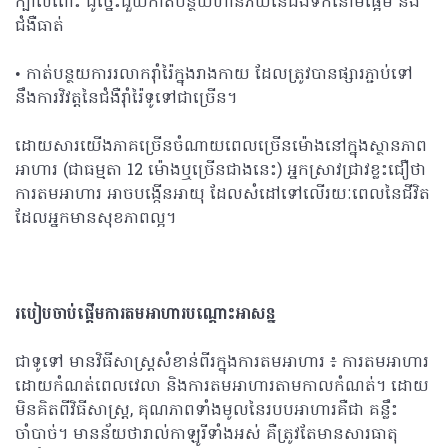
ក្បាលពោះ ដូច្នេះជួយកាត់បន្ថយហានិភ័យនៃជំងឺទឹកនោមផ្អែម និង
ជំងឺធាត់
• កាត់បន្ថយការរលាករ៉ាំរ៉ៃក្នុងរាងកាយ ដែលត្រូវបានផ្សារភ្ជាប់ទៅ
នឹងការវិវត្តនៃជំងឺរ៉ាំរ៉ៃទូទៅជាច្រើន។
ដោយសារយើងភាគច្រើនចំណាយពេលច្រើនម៉ោងនៅក្នុងស្ថានភាព
អាហារ (ជាធម្មតា 12 ម៉ោងឬច្រើនជាងនេះ) អ្នកស្រាវជ្រាវខ្លះជឿថា
ការតមអាហារ អាចបង្កើនអាយុ ដែលសំដៅទៅលើរយៈពេលនៃជីវិត
ដែលអ្នកមានសុខភាពល្អ។
របៀបចាប់ផ្តើមការតមអាហារបណ្តោះអាសន្ន
ជាទូទៅ មានវិធីសាស្រ្តសំខាន់ពីរក្នុងការតមអាហារ ៖ ការតមអាហារ
ដោយកំណត់ពេលវេលា និងការតមអាហារតាមកាលកំណត់។ ដោយ
មិនគិតពីវិធីសាស្រ្ត, គុណភាពទាំងមូលនៃរបបអាហារគឺជា គន្លឹះ
ចាំបាច់។ មាន​ន័យ​ថា​រាល់​កាឡូរីទាំងអស់ គឺត្រូវតែមាន​សារធាតុ​