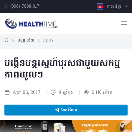
(096) 7888-017
ភាសាខ្មែរ
បណ្ណាល័យ
អត្ថបទ
បង្កើនមន្តស្នេហ៍បុរសជាមួយសកម្ម
ភាពឃូលៗ
Apr 06, 2017
|
9 ឆ្នាំមុន
|
6.1K មើល
ចែករំលែក