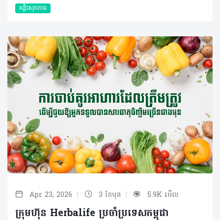
គន្លឹះសុខភាព
|
|
Apr 23, 2026
3 ខែមុន
5.9K មើល
ក្រុមហ៊ុន Herbalife ប្រចាំប្រទេសកម្ពុជា