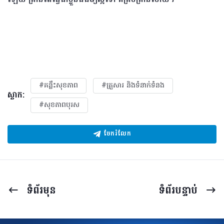
#គន្លឹះសុខភាព
#គ្រួសារ​ និងទំនាក់ទំនង
ស្លាក:
#សុខភាពបុរស
ចែករំលែក
ទំព័រ​មុន
ទំព័រ​បន្ទាប់