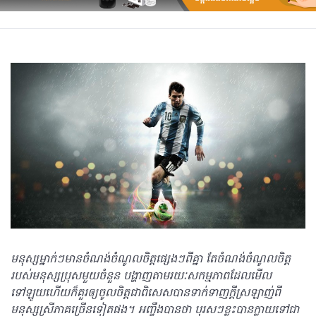
មនុស្សម្នាក់ៗមានចំណង់ចំណូលចិត្តផ្សេងៗពីគ្នា តែចំណង់ចំណូលចិត្ត
របស់មនុស្សប្រុសមួយចំនួន បង្ហាញតាមរយៈសកម្មភាពដែលមើល
ទៅឡូយហើយក៏គួរឲ្យចូលចិត្តជាពិសេសបានទាក់ទាញក្តីស្រឡាញ់ពី
មនុស្សស្រីភាគច្រើនទៀតផង។ អញ្ចឹងបានថា បុរសៗខ្លះបានក្លាយទៅជា