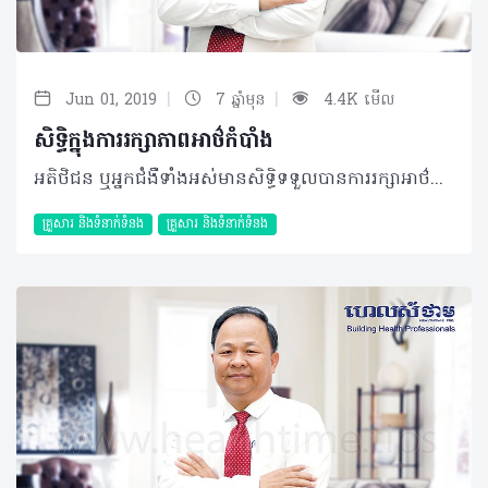
|
|
Jun 01, 2019
7 ឆ្នាំមុន
4.4K មើល
សិទិ្ធក្នុងការរក្សាភាពអាថ៌កំបាំង
អតិថិជន ឬអ្នកជំងឺទាំងអស់មានសិទ្ធិទទួលបានការរក្សាអាថ៌កំបាំងនូវរាល់ព័ត៌មានទាំងអស់ (ស្ថានភាព សុខភាព រោគវិនិច្ឆ័យ សភាពជំងឺ ការព្យាបាល និងព័ត៌មានផ្ទាល់ខ្លួនដទៃទៀត សូម្បីតែក្រោយពីគាត់ស្លាប់ក៏ដោយ។ ករណីសិក្សា៖ សុភា ជាគិលានុបដ្ឋាយិកានៅមណ្ឌលសុខភាព។ ថ្ងៃមួយមានអ្នកភូមិម្នាក់ឈ្មោះនារី បានមកមណ្ឌលសុខភាព ព្រោះនាងមានជំងឺទាក់ទងនឹងសុខភាពផ្លូវភេទ បន្ទាប់ពីបានពិនិត្យរួចរាល់ និងទទួលបានការណែនាំរួចមក នារីក៏បានជម្រាបលាអ្នកគ្រូពេទ្យសុភាទៅផ្ទះ ស្រាប់តែរំពេចនោះចិន្តាដែលជាអ្នកភូមិជាមួយនារីបានមកពិនិត្យសុខភាពនៅមណ្ឌលសុខភាពដែរ ហើយក៏បានលួចសួរអ្នកគ្រូពេទ្យសុភាអំពីអាការៈរោគរបស់នារី។ សុភា ដោយយល់ថា នារី និងចិន្តាជាអ្នកភូមិជាមួយគ្នា ក៏បានប្រាប់ពីអាការៈរោគរបស់នារី ទៅចិន្តា។ ការពិត នារីនិងចិន្តាបានឈ្លោះទាស់ទែងខ្វែងគំនិតគ្នាតាំងពីយូរមកហើយពួកគេរកឱកាសដើម្បីបង្ខូចកិត្តិយសគ្នាទៅវិញទៅមក។ បន្ទាប់ពីបានដឹងអំពីសភាពជំងឺរបស់នារី ចិន្តាបាននិយាយប្រាប់អ្នកភូមិពីម្នាក់ទៅម្នាក់ថានារី មានជំងឺស្វាយ ពីព្រោះនាងបានឆ្លងជំងឺនេះ និងជាមិនដាច់សោះដោយសារនាងធ្លាប់ធ្វើជានារីរកស៊ីផ្លូវភេទកាលពីនៅជាយុវតីដោយសារបញ្ហាគ្រួសាររបស់នាងក្រីក្រពេក។ សំណួរ៖ - តើនៅក្នុងរឿងនេះ នារីបានឆ្លើយតបវិញ (មានប្រតិកម្ម) យ៉ាងណាខ្លះ? តើនាងទទួលនូវការខូចចិត្តដែរឬទេ? - តើនារីមានអារម្មណ៍ចំពោះអ្នកគ្រូពេទ្យសុភាយ៉ាងណាដែរ? - បើអ្នកគ្រូសុភាបានដឹងរឿងរ៉ាវនេះកើតឡើង តើគាត់មានអារម្មណ៍យ៉ាងដូចម្តេច? - ក្នុងនាមជាគ្រូពេទ្យ តើយើងគួរធ្វើដូចជាអ្នកគ្រូពេទ្យសុភាដែរឬទេ? តើការអនុវត្តចំពោះសិទ្ធិក្នុងការរក្សាភាពអាថ៌កំបាំងមានអ្វីខ្លះ? • អ្នកគ្រប់គ្រងមូលដ្ឋានសុខាភិបាល និងអ្នកទទួលខុសត្រូវត្រូវធានាថារាល់ឯកសារ បញ្ជី និងទិន្នន័យរបស់អតិថិជនត្រូវរក្សាទុកឲ្យបានត្រឹមត្រូវ និងនៅកន្លែងមានសុវត្ថិភាព • មូលដ្ឋានសុខាភិបាលត្រូវមានទម្រង់បែបបទការងារច្បាស់លាស់សម្រាប់អនុញ្ញាតឲ្យបុគ្គលិកសុខាភិបាលក្នុងការចូលទៅប្រើប្រាស់នូវរាល់ឯកសារបញ្ជី និងទិន្នន័យរបស់អតិថិជន • រាល់ឯកសារ ឬបញ្ជីរបស់អតិថិជនអាចដកយកបានដោយបុគ្គលិកសុខាភិបាលដែលបានចាត់តាំងត្រឹមត្រូវ • អ្នកផ្តល់សេវាត្រូវប្រើប្រាស់បណ្តាញទំនាក់ទំនងដែលធានានូវការសម្ងាត់ និងដោយមានការយល់ព្រមពីអតិថិជន • អ្នកគ្រប់គ្រងសុខាភិបាល និងអ្នកទទួលខុសត្រូវត្រូវធានាថារាល់ព័ត៌មានសម្ងាត់ទាំងអស់អាចបង្ហាញឲ្យដឹង លុះត្រាតែអតិថិជនយល់ព្រម • ប្រសិនបើមានការស្នើសុំព័ត៌មាន សម្រាប់ការងារទាក់ទងនឹងច្បាប់ការស្នើសុំនោះត្រូវធ្វើតាមរយៈលិខិតផ្លូវការ • ព័ត៌មានសម្ងាត់ស្តីពីសុខភាពរបស់អតិថិជនអាចប្រើប្រាស់ ឬបង្ហាញឲ្យដឹង (ឈ្មោះ ទីកន្លែង) ដល់អង្គភាពរដ្ឋ ឬឯកជនដែលទទួលស្គាល់ដោយច្បាប់ ឬធម្មនុញ្ញ សម្រាប់តែវិធានការនានាក្នុងកិច្ចការទប់ស្កាត់ ភយន្តរាយ • អ្នកគ្រប់គ្រងសុខាភិបាល និងអ្នកទទួលខុសត្រូវ ត្រូវធានាថារាល់ទិន្នន័យសម្ងាត់ទាំងអស់របស់អតិថិជនត្រូវបានការពារ និងរក្សាទុកបានត្រឹមត្រូវ • សារធាតុរបស់មនុស្សដូចជា ឈាម ជាលិកា និងសរីរាង្គដទៃទៀតដែលជាប្រភពនៃព័ត៌មានរបស់អតិថិជន ត្រូវកម្ទេចចោលឲ្យបានត្រឹមត្រូវ ឬរក្សាទុកនៅកន្លែងដែលមានសុវត្ថិភាព • អ្នកផ្តល់សេវាត្រូវប្រាប់អតិថិជនឲ្យដឹងពីរបៀប និងពេលវេលាដែលអាចដកយករាល់ទិន្នន័យនៅពេលដែលត្រូវការ • អ្នកផ្តល់សេវាត្រូវដឹងពីគោលបំណងនៃការប្រើទិន្នន័យរបស់អតិថិជន។ តើការទទួលខុសត្រូវ ចំពោះសិទ្ធិក្នុងការរក្សាភាពអាថ៌កំបំាងមានអ្វីខ្លះ? • អតិថិជនទទួលខុសត្រូវក្នុងការរក្សាទុកព័ត៌មានសុខាភិបាលដែលបានប្រគល់។ បកស្រាយដោយ៖ វេជ្ជបណ្ឌិត ឡាក់ ឡេង ឯកទេសសុខភាពសាធារណៈអនុប្រធានមជ្ឈមណ្ឌលជាតិលើកកម្ពស់សុខភាព អត្ថបទ៖ ដកស្រង់ចេញពីទស្សនាវដ្ដី ហេលស៍ថាម ប្រូ លេខ ៧៩ ©2019 រក្សាសិទ្ធិគ្រប់យ៉ាង​ដោយ Healthtime Corporation ចំពោះគ្រប់អត្ថបទដោយគ្មានផ្នែកណាមួយត្រូវបោះពុម្ពផ្សាយចូល ប្រព័ន្ធអុីនធឺណែតឧបករណ៍អេឡិចត្រូនិកអាត់ជាសំឡេងឬថតចំលងគ្រប់រូបភាពដោយគ្មានការអនុញ្ញាតឡើយ
គ្រួសារ​ និងទំនាក់ទំនង
គ្រួសារ​ និងទំនាក់ទំនង