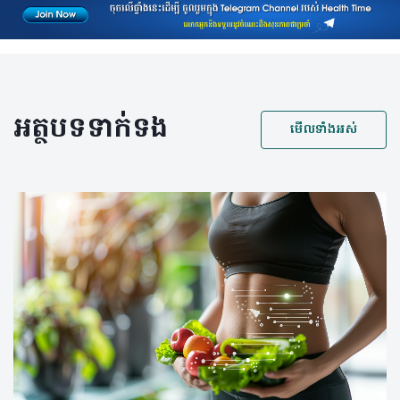
អត្ថបទទាក់ទង
មើលទាំងអស់