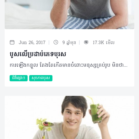
|
|
Jun 26, 2017
9 ឆ្នាំមុន
17.3K មើល
បូសលើប្រដាប់ភេទបុរស
ការឡើងកន្ទួល តែងតែកើតមានចំពោះមនុស្សគ្រប់រូប មិនថាប្រុស ឬស្រីនោះទេ ប៉ុន្តែកន្ទួលខ្លះក៏បាត់ទៅវិញដោយខ្លួនឯង ហើយខ្លះទៀតបែរជាមានខ្ទុះ និងត្រូវការព្យាបាលដោយខានមិនបាន តួយ៉ាងដូចជា ការកើតបូស។ បូសនេះទៀតសោត មានកើតនៅគ្រប់កន្លែងនៃរាងកាយ​របស់យើង តែអ្វីដែលជាកង្វល់ខ្លាំងនោះគឺ វាលេចឡើងនៅលើប្រដាប់ភេទរបស់មិត្តបុរសយើង។ បូស ជាអ្វី? បូស ជាប្រភេទជំងឺសើស្បែកម្យ៉ាងដែលបង្កឡើងដោយមេរោគ​ ប្រភេទបាក់តេរីឈ្មោះ Staphylococcus (ស្ដាហ្វីឡូសកូក)។​​ បូសអាចកើតមាន​ នៅលើមនុស្សគ្រប់វ័យ និងគ្រប់ទីកន្លែងទាំងអស់នៃរាងកាយមនុស្ស។ ជំហានដំបូង បូសចាប់ផ្ដើមដោយការរលាកគល់រោមតូចៗ រួចបន្ដស៊ីទៅខាងក្នុង ហើយបង្កជាដុំតូចមួយមានខ្ទុះ។ បូសអាចឆ្លងពីមនុស្សម្នាក់ទៅមនុស្សម្នាក់ទៀតតាមរយៈការប៉ះពាល់ជាមួយ ទឹករងៃ ឬខ្ទុះដែលមានមេរោគនៅក្នុងនោះ។ ជាទូទៅបូសមានពីរប្រភេទគឺៈ • បូសមុខច្រើន ឬហៅថា Caruncle (ខារាំងខល) • បូសមុខមួយ ឬហៅថា Furuncle (ហ្វុយរាំងខល)។ មូលហេតុ មូលហេតុ ដែលនាំឲ្យកើតជំងឺបូសនៅត្រង់ប្រដាប់ភេទនោះ គឺបណ្ដាលមកពីភាពខ្វះអនាម័យ ពេលដែលលោកអ្នកស្លៀកពាក់ខោអាវមិនបានស្អាត ទើបបណ្ដាលឲ្យជាប់មេរោគស្ដាហ្វីឡូកូក​ មកជាមួយខោអាវ ជាពិសេសខោទ្រនាប់ ហើយមានប៉ះផ្ទាល់ជាមួយស្បែក បន្ទាប់មកក៏រោលទៅជាបូស។ ប្រសិនបើលោកអ្នកកើតបូស ហើយយកដៃទៅអេះកន្លែងផ្សេងៗ មេរោគស្ដាហ្វីឡូកូកអាចនឹងរោលទៅកន្លែងនោះតាមរយៈក្រចកដៃបាន។ ផលប៉ះពាល់ ចំពោះ អ្នកកើតជំងឺបូសនេះ ប្រសិនបើការថែទាំ និងការព្យាបាលមិនបានត្រឹមត្រូវទេ មេរោគ Staphylococcus (ស្ដាហ្វីឡូកូក) នឹងរីករាលដាលពីកន្លែងមួយទៅកន្លែងមួយទៀត ដែលធ្វើឱ្យអ្នកកើតបូសមានការឈឺចុកចាប់។ លោកអ្នកដែលព្យាបាលមិនបានត្រឹមត្រូវ និងទាន់ពេលវេលា​នោះ មេរោគ Staphylococcus (ស្ដាហ្វីឡូកូក) នឹងរាលដាលដល់ក្នុងឈាម​ ហើយបង្កើត​បានជាមេរោគក្នុងឈាម និងធ្វើឱ្យជំងឺបូសកើតហើយបាត់ទៅវិញ រួចកើតម្ដងទៀត (កើតច្រើនលើកច្រើនសារ) មិនងាយជាទេ និងបង្កើតបានជាសម្លាកជាច្រើនកន្លែង ធ្វើឲ្យខូចសោភ័ណភាពស្បែក។ ការការពារ វិធីការពារដែលប្រសើរបំផុតគឺ លោកអ្នកត្រូវចេះអនាម័យខ្លួនប្រាណ ពិសេសត្រូវឧស្សាហ៍កាត់ក្រចកដៃ ជើង ឲ្យបានខ្លី​ និងទៀងទាត់ ចៀសវាង កុំឲ្យមេរោគទាំងឡាយ មកសម្ងំទុំនៅក្នុងក្រចក​ ងាយនឹងបង្ករោគ។ ប្រសិនបើមានការកើតបូសនៅត្រង់កន្លែងប្រដាប់ភេទ ឬនៅកន្លែងផ្សេងៗទៀត លោកអ្នកគួរតែមកជួបគ្រូពេទ្យឯកទេសច្បាស់លាស់ ដើម្បីពិនិត្យ និងព្យាបាលឲ្យបានត្រឹមត្រូវ កុំឲ្យកើតឡើងម្ដងហើយម្ដងទៀត។ ©2017 រក្សាសិទ្ធិគ្រប់យ៉ាង​ដោយ Health Time Corporation ចំពោះគ្រប់អត្ថបទដោយគ្មានផ្នែកណាមួយត្រូវបោះពុម្ពផ្សាយចូល ប្រព័ន្ធអ៊ីនធឺណែត ឧបករណ៍អេឡិចត្រូនិក អាត់ជាសំឡេងឬថតចំលងគ្រប់រូបភាពដោយគ្មានការអនុញ្ញាតឡើយ។
ជំងឺផ្សេងៗ
សុខភាពបុរស