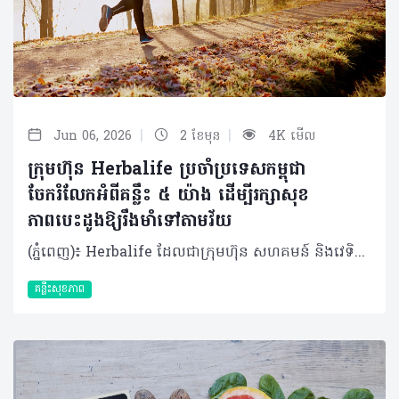
|
|
Jun 06, 2026
2 ខែមុន
4K មើល
ក្រុមហ៊ុន Herbalife ប្រចាំប្រទេសកម្ពុជា
ចែករំលែកអំពីគន្លឹះ ៥ យ៉ាង ដើម្បីរក្សាសុខ
ភាពបេះដូងឱ្យរឹងមាំទៅតាមវ័យ
(ភ្នំពេញ)៖ Herbalife ដែលជាក្រុមហ៊ុន សហគមន៍ និងវេទិកាភ្ជាប់ទំនាក់ទំនង លំដាប់ថ្នាក់ពិភពលោក ផ្នែកសុខភាព និងសុខុមាលភាពបានចែករំលែកអំពី គន្លឹះ ៥ យ៉ាង ដើម្បីរក្សាសុខភាពបេះដូងឱ្យរឹងមាំទៅតាមវ័យ។ បេះដូងគឺជាសរីរាង្គមួយដែលមានទំហំតូច ប៉ុន្តែមានតួនាទីធំ ដោយវាទទួលខុសត្រូវក្នុងការថែរក្សាអ្នកឱ្យមានជីវិតរស់នៅ និងមានសុខភាពល្អជារៀងរាល់ថ្ងៃ រាល់នាទី និងរាល់វិនាទី។ បេះដូងច្របាច់ និងបញ្ជូនឈាម និងអុកស៊ីសែនទៅកាន់សួត និងរាងកាយរបស់អ្នក ព្រមទាំងកម្ចាត់ឧស្ម័នកាបូនិចចេញពីចរន្តឈាម ដែលមុខងារទាំងនេះគឺជាស្នូលនៃសុខភាពទូទៅរបស់អ្នក។ បេះដូងគឺជាសរីរាង្គដែលងាយរងគ្រោះ ដូចជាជំងឺបេះដូង និងជំងឺដាច់សរសៃឈាមខួរក្បាល ដែលស្ថានភាពទាំងនេះត្រូវបានគេដឹងថាជាឃាតករដ៏ធំបំផុតមួយក្នុងពិភពលោក ដោយបានឆក់យកជីវិតមនុស្សអស់ ១៨.៦ លាននាក់នៅទូទាំងសកលលោកក្នុងមួយឆ្នាំៗ។ អាយុកាន់តែច្រើន ហានិភ័យនៃជំងឺបេះដូងកាន់តែខ្ពស់។ នៅក្នុងប្រទេសអភិវឌ្ឍន៍ • អត្រាអ្នកឈឺបេះដូងកើនឡើងខ្លាំង (លើសពី ១០ ភាគរយ) ចំពោះមនុស្សអាយុចាប់ពី ៧០ ឆ្នាំឡើងទៅ។ ៨០ ភាគរយនៃអ្នកស្លាប់ដោយសារជំងឺបេះដូង គឺជាមនុស្សចាស់ដែលមានអាយុចាប់ពី ៦៥ ឆ្នាំឡើងទៅ។ គន្លឹះស្តីពីសុខភាពបេះដូង និងការឈានចូលវ័យចាស់ដោយមានសុខភាពល្អ នេះគឺជាគន្លឹះល្អៗចំនួន ប្រាំយ៉ាង ដើម្បីឱ្យអ្នកចាប់ផ្តើមដំណើរនេះ សម្រាប់ជីវិតដែលមានសុខភាពល្អប្រសើរជាងមុនទាំងនៅពេលបច្ចុប្បន្ន និងទៅអនាគត។ គន្លឹះទី១៖ ស្វែងយល់ពីហានិភ័យសុខភាពរបស់អ្នក គន្លឹះដំបូងនៃការថែរក្សាសុខភាពបេះដូង គឺការដឹងពីសុខភាពរបស់អ្នកតាមរយៈការទៅជួបគ្រូពេទ្យដើម្បីពិនិត្យសុខភាពឱ្យបានទៀងទាត់។ការពិនិត្យសុខភាពបានជាប់លាប់ជារឿងសំខាន់ខ្លាំងណាស់ ព្រោះសម្ពាធឈាមខ្ពស់ គឺជាកត្តាហានិភ័យចម្បងបំផុតនៃជំងឺសរសៃឈាមបេះដូង ហើយវាត្រូវបានគេចាត់ទុកជា "ឃាតករលាក់មុខ" ដោយសារតែវាមិនបង្ហាញចេញនូវសញ្ញាព្រមាន ឬរោគសញ្ញាអ្វីច្បាស់ៗឡើយ។ហេតុដូច្នេះ ការពិនិត្យសម្ពាធឈាមឱ្យបានទៀងទាត់ គឺជារឿងចាំបាច់បំផុត ព្រោះប្រសិនបើទុកចោលដោយមិនបានពិនិត្យ និងព្យាបាលទាន់ពេលវេលាទេ វានឹងបង្កើនហានិភ័យនៃជំងឺបេះដូង និងជំងឺដាច់សរសៃឈាមខួរក្បាលបាន។ គន្លឹះទី២៖ កាត់បន្ថយទម្លាប់រស់នៅដែលមិនល្អចំពោះសុខភាព ការផ្តាច់បារីជាវិធីដ៏ល្អបំផុតក្នុងការការពារបេះដូង ព្រោះហានិភ័យជំងឺបេះដូងនឹងថយចុះភ្លាមៗបន្ទាប់ពីឈប់ជក់។ ជាទូទៅ ការជក់បារីបំផ្លាញសរសៃឈាមអាកទែឱ្យរួមតូចដោយសារការកកខ្លាញ់ ដែលអាចបង្កជាការឈឺទ្រូងជាសញ្ញាព្រមាន ឬអាចឈានទៅដល់ការគាំងបេះដូង និងដាច់សរសៃឈាមខួរក្បាលដោយមិនដឹងខ្លួន។ ដូច្នេះ អ្នកគួរតែបោះបង់ទម្លាប់មិនល្អក្រវាត់ចោលនូវឧបករណ៍ជក់បារី រួចជំនួសមកវិញនូវផលិតផលជំនួសជាតិនីកូទីន។ ការបោះបង់ចោលទម្លាប់មិនល្អទាំងនេះ នឹងជួយឱ្យរាងកាយទាំងមូលទទួលបានសុខភាពល្អ។ គន្លឹះទី៣៖ រក្សារបបអាហារដែលល្អចំពោះសុខភាពបេះដូង អាហារូបត្ថម្ភដែលល្មមសមរម្យនៃកាឡូរីដែលអ្នកគួរទទួលទាន គួរមានកាបូអ៊ីដ្រាត ៤០ ភាគរយ ប្រូតេអ៊ីន ៣០ ភាគរយ និងខ្លាញ់ល្អ ៣០ ភាគរយ ព្រមទាំងជាតិសរសៃ ២៥ ក្រាម និងទឹកប្រាំបីកែវក្នុងមួយថ្ងៃ។ លើសពីនេះ ការញ៉ាំបន្លែ ផ្លែឈើ និងគ្រាប់ធញ្ញជាតិ នឹងជួយផ្តល់វីតាមីន និងជាតិរ៉ែល្អៗជាច្រើន។ អាហារសម្បូរអូមេហ្គា-៣ ដូចជាត្រីមានជាតិខ្លាញ់ និងគ្រាប់ពូជផ្សេងៗ អាចជួយកាត់បន្ថយហានិភ័យជំងឺបេះដូងផងដែរ។ ត្រីក៏ជាអាហារជំនួសសាច់គោដ៏ល្អដើម្បីចៀសវាងខ្លាញ់ឆ្អែតខ្ពស់ ហើយជាតិអូមេហ្គា-៣ដែលមានក្នុងត្រីក៏ជួយបញ្ចុះកម្រិតកូឡេស្តេរ៉ុល និងទ្រីគ្លីសេរីត ដើម្បីទ្រទ្រង់ប្រព័ន្ធសរសៃឈាមបេះដូងទៀតផង។ គន្លឹះទី៤៖ ធ្វើឱ្យបេះដូងរបស់អ្នកលោតញាប់ ការធ្វើលំហាត់ប្រាណ និងសកម្មភាពរាងកាយទៀងទាត់ផ្តល់ផលប្រយោជន៍ជាច្រើនដោយវាជួយឱ្យសរសៃឈាមសម្រាក និងពង្រីកខ្លួន ធ្វើឱ្យឈាមហូរទៅចិញ្ចឹមបេះដូងបានល្អ។ សកម្មភាពនេះរំញោចការផលិតសារធាតុនីទ្រីកអុកស៊ីតដើម្បីការពារប្រព័ន្ធសរសៃឈាមបេះដូង។ អ្នកគួរតែធ្វើលំហាត់ប្រាណកម្រិតមធ្យមយ៉ាងហោចណាស់ ៣០ នាទីក្នុងមួយថ្ងៃ ហើយបើគ្មានពេលគ្រប់គ្រាន់ទេ អ្នកអាចជំនួសដោយការដើរខ្លីៗមុនពេលធ្វើការ ដូចជាការចតឡានម៉ូតូឱ្យឆ្ងាយពីការិយាល័យ ឬការឈរធ្វើការខ្លះដើម្បីចៀសវាងការអង្គុយយូរៗពេញមួយថ្ងៃ។ គន្លឹះទី៥៖ កាត់បន្ថយកម្រិតស្ត្រេសរបស់អ្នក ទោះបីជាគ្មានការផ្សារភ្ជាប់ផ្ទាល់រវាងភាពស្ត្រេសខ្ពស់ និងជំងឺបេះដូង ប៉ុន្តែស្ត្រេសអាចបង្កហានិភ័យដោយប្រយោល ដូចជាធ្វើឱ្យឡើងសម្ពាធឈាម ធ្វើឱ្យអ្នកញ៉ាំច្រើនហួសប្រមាណ ខ្ជិលមិនធ្វើលំហាត់ប្រាណ ឬធ្វើឱ្យអ្នកជក់បារី។ ស្ត្រេសរ៉ាំរ៉ៃក៏ជម្រុញអរម៉ូនអង់ដ្រេណាលីន និងខទីសូលឱ្យកើនឡើង ដែលនាំឱ្យប្រឈមនឹងការគាំងបេះដូងផងដែរ។ ហេតុនេះ អ្នកគួរតែចំណាយពេលសម្រាក និងធ្វើអ្វីដែលសប្បាយចិត្ត ព្រោះមនុស្សដែលអាចគ្រប់គ្រងស្ត្រេសឱ្យនៅកម្រិតទាបបាន តែងមានទំនោរចង់ហាត់ប្រាណ និងមានចំណង់ញ៉ាំអាហារដែលមានសុខភាពល្អ។ ការអនុវត្តរបៀបរស់នៅសកម្ម និងមានសុខភាពល្អចាប់ពីពេលនេះតទៅ គឺជារឿងចាំបាច់បំផុតដើម្បីការពារជំងឺបេះដូង និងរក្សាបេះដូងឱ្យរឹងមាំទៅថ្ងៃអនាគត។ អំពីក្រុមហ៊ុន Herbalife ក្រុមហ៊ុន Herbalife (NYSE: HLF) គឺជាក្រុមហ៊ុនសុខភាព និងសុខុមាលភាពឈានមុខគេ និងជាសហគមន៍ដែលកំពុងផ្លាស់ប្តូរជីវិតរបស់មនុស្សជាមួយនឹងផលិតផលអាហារូបត្ថម្ភដ៏អស្ចារ្យ និងជាឱកាសអាជីវកម្មសម្រាប់សមាជិកឯករាជ្យ​របស់ខ្លួនចាប់តាំងពីឆ្នាំ 1980។ ក្រុមហ៊ុនផ្តល់ជូននូវផលិតផលដែលគាំទ្រដោយវិទ្យាសាស្រ្តដល់អ្នកប្រើប្រាស់នៅក្នុងទីផ្សារជាង 90។ តាមរយៈសមាជិកឯករាជ្យដែលផ្តល់ជូននូវការបណ្តុះបណ្តាលមួយទល់មួយ និងផ្តល់ការគាំទ្រសហគមន៍ដោយបំផុសគំនិតឱ្យអតិថិជនប្រកាន់ខ្ជាប់នូវរបៀបរស់នៅដែលមានភាពសកម្ម។
គន្លឹះសុខភាព