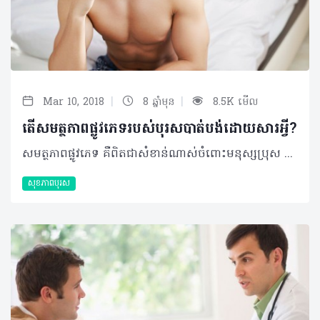
|
|
Mar 10, 2018
8 ឆ្នាំមុន
8.5K មើល
តើសមត្ថភាពផ្លូវភេទរបស់បុរសបាត់បង់ដោយសារអ្វី?
សមត្ថភាពផ្លូវភេទ គឺពិតជាសំខាន់ណាស់ចំពោះមនុស្សប្រុស ព្រោះវាទាក់ទងទៅនឹងសមត្ថភាពធម្មជាតិរបស់មនុស្សប្រុសក្នុងការមានបុត្រធីតា ប៉ុន្តែក៏មានមនុស្សប្រុសមួយចំនួនបានបាត់បង់សមត្ថភាពនេះ ឬមានបញ្ហាលើសមត្ថភាពនេះផងដែរ។ តើមូលហេតុណាខ្លះដែលធ្វើឲ្យសមត្ថភាពផ្លូវភេទរបស់បុរសត្រូវបានបាត់បង់? មានកត្តាពីរដែលបណ្តាលឲ្យសមត្ថភាពផ្លូវភេទបុរសមានបញ្ហា នោះគឺ កត្តារាងកាយ និងកត្តាផ្លូវចិត្ត។ កត្តារាងកាយមានដូចជា ៖ •កម្រិតតេស្តូស្តេរ៉ូនទាប •ការប្រើប្រាស់ឱសថដែលត្រូវការវេជ្ជបញ្ជាដូចជា ឱសថប្រឆាំងនឹងការធ្លាក់ទឹកចិត្ត ឱសថសម្រាប់ជំងឺលើសសម្ពាធឈាម •ជំងឺសរសៃឈាម ដូចជាជំងឺត្បៀតសរសៃឈាមអាក់ទែ និងជំងឺលើសសម្ពាធឈាម •ជំងឺស្ត្រូក ឬជំងឺខូចសរសៃខួរក្បាលដោយសារជំងឺទឹកនោមផ្អែម ឬការវះកាត់ •ការជក់បារី •ការផឹកស្រានិងការញៀនថ្នាំ។ កត្តាផ្លូវចិត្តរួមមាន៖ •ការបារម្ភពីសមត្ថភាពផ្លូវភេទ •បញ្ហាគ្រួសារ •ការធ្លាក់ទឹកចិត្ត •ឥទ្ធិពលនៃការប៉ះទង្គិចពីការរួមភេទពីមុន •ការមានបញ្ហាស្ត្រេស និងធ្លាក់ទឹកចិត្តដោយសារការងារ។ ©2018 រក្សាសិទ្ធិគ្រប់យ៉ាង​ដោយ Healthtime Corporation ចំពោះគ្រប់អត្ថបទដោយគ្មានផ្នែកណាមួយត្រូវបោះពុម្ពផ្សាយចូល ប្រព័ន្ធអ៊ីនធឺណែតឧបករណ៍អេឡិចត្រូនិកអាត់ជាសំឡេងឬថតចំលងគ្រប់រូបភាពដោយគ្មានការអនុញ្ញាតឡើយ
សុខភាពបុរស