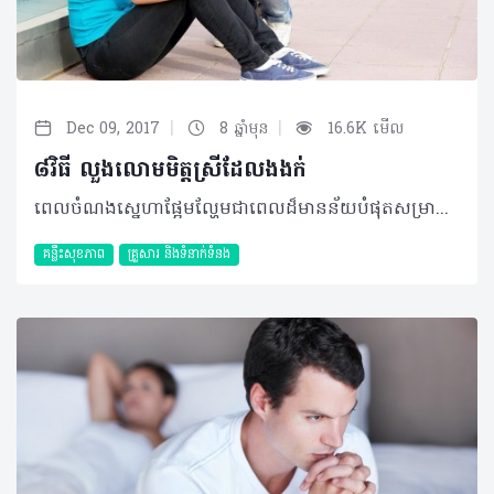
|
|
Dec 09, 2017
8 ឆ្នាំមុន
16.6K មើល
៨វិធី លួងលោមមិត្តស្រីដែលងងក់
ពេលចំណងស្នេហាផ្អែមល្ហែមជាពេលដ៏មានន័យបំផុតសម្រាប់អ្នកមានស្នេហា ប៉ុន្តែពេលដែលមានបញ្ហាឈ្លោះគ្នាវិញតើអ្នកមានអារម្មណ៍បែបណា? សុភាពបុរសទាំងអស់ពិតជាប្រឈមមុខច្រើនក្នុងការរករឿងទាំងរឿងតូចរឿងធំពីសមណាក់មិត្តស្រីរបស់ខ្លួនហើយជួនកាលរឿងតូចក៏ក្លាយទៅជារឿងធំនៅពេលដែរអ្នកមើលរំលង និងខកខានការរកវិធីផ្សះផ្សា។មិត្តនារីតែងតែយកចិត្តទុកដាក់និងឲ្យតម្លៃលើរបស់តូចតាចដែលបង្ហាញពួកគេអំពីសារៈសំខាន់និងតម្លែរបស់គេចំពោះអ្នក។ តើអ្នកមិនដឹងគួរធ្វើយ៉ាងណាមែនទេ?​កុំបារម្ភ…..ហេលស៍ថាម នឹងជួយដោះស្រាយកង្វល់របស់អ្នកជាមួយនិងវិធីងាយៗ៨យ៉ាងខាងក្រោម។ ១ បន្តផ្ញើសារ៖ មនុស្សស្រីមិនចង់លើកទូរស័ព្ទឬឆ្លើយតបសារមកកាន់អ្នកឡើយនៅពេលដែលគេខឹងអ្នក ប៉ុន្តែគេនៅតែរងចាំមើលសាររបស់អ្នក។ ប្រសិនបើមិនមានទេ ​កំហឹងនឹងកាន់តែធ្ងន់ធ្ងរឡើងមិនខាន។ បើអ្នកជាអ្នកខុស អ្នកត្រូវតែជាអ្នកផ្ញើរសារដោយសរសេរពាក្យថា សុំទោស ដោយបន្ថែមនូវពាក្យរ៉ូមែនទិក ផ្អែមល្ហែមនិងបញ្ជោរនាងដើម្បីឲ្យនាងបានសប្បាយចិត្ត។ មិនត្រូវអង្គុយចាំសាររបស់នាងឡើយព្រោះនាងកំពុងរងចាំអ្នក….. ២ បង្ហាញខ្លួនជាមួយកាដូ៖ កាដូនិងភ្ញាក់ផ្អើលជាមិត្តល្អបំផុតរបស់នារីៗ អ្នកអាចទៅចាំមុខផ្ទះ មុខរបងសាលារៀន ឬកន្លែងធ្វើការរបស់នាងជាមួយនិងកាដូផ្សេងៗ(ជាបាច់ផ្កាតុក្កត្តា…..) និងកាត សុំទោសដែលបង្ហាញពីទឹកចិត្តរបស់អ្នកនោះនាងនិងទុបចិត្តមិនបានហើយនឹងអត់ទោសឲ្យអ្នកមិនខាន។ ៣ កាតសុំទោស៖ មនុស្សចូលចិត្តពេលមនុស្សជាទីស្រលាញ់របស់ខ្លួនចេះបង្ហាញពីទឹកចិត្តរបស់គេដោយស្មោះនិងប្រកបដោយភាពឆ្នៃប្រឌិត។ ប្រសិនបើអ្នកទាំង២ជាគូរស្វាមីភរិយាឬស្នាក់នៅជាមួយគ្នា អ្នកអាចដាក់កាតនោះនៅក្រោមខ្នើយ នៅលើអេក្រង់កុំព្យូទ័រអេក្រង់ទូរស័ព្ទឬទ្វារទូទឹកកកជាដើម។នាងប្រាកដជាយល់ថាអ្នកស្រលាញ់នាងជាមិនខាន។ ៤ ធ្វើកាយវិការប្លែកៗ៖ ប្រសិនបើគេងងក់មិនព្រមនិយាយរកអ្នកពេលនៅក្បែរគ្នានោះ ចូលព្យាយាមរកនិងរឿងប្លែកៗឬកំប្លែងស្ងួតមកនិយាយដើម្បីផ្លាស់ប្ដួរបរិយាកាស។ ៥ ចំណាយពេលខ្លះដើម្បីប៉ះប៉ូវ៖ អ្នកគួរបង្កើតគំរោងមួយដោយរួមបញ្ចូលការទទួលទានបានអាហារនៅកន្លែងដែលនាងចូលចិត្ត មើលកុន ការប្រគំុតន្រ្តី និងសកម្មភាពផ្សេងៗទៀតដោយផ្ដោតលើចំនូលចិត្តរបស់នាង។ ហើយផ្ដល់ឲ្យនាងនូវអាទិភាពខ្ពស់ជាងរឿងផ្សេងៗទៀត។ ៦ ​និយាយបញ្ជោរ៖ ការបញ្ជោរ ទការសរសើរជាអ្វីដែលមិត្តនារីចង់លឺជាងគេ។ ព្យាយាមលើសសរសើរអំពីគុណសម្បត្តិរបស់នាងមិនថារូបកាយឬកិច្ចការងារដែលនាងបានធ្វើហើយបន្ថែមនូវអារម្មណ៏អំណរគុណសម្បត្តិរបស់អ្នកចំពោះវត្តមានរបស់នាងក្នុងបេះដូងរបស់អ្នករួមជាមួយ​នឹងទឹកចិត្តដ៏ជ្រាលជ្រៅរបស់អ្នកផងដែរ។ ការនិយាយទាំងអស់នេះនឹងធ្វើឲ្យគេបែបជាអៀន ហើយភ្លេចពីរឿងងងក់ជាមិនខាន។ ៧ ធ្វើឲ្យនាងរំភើបខ្លាំង៖ ប្រសិនបើនាងពិតជាមនុស្សសំខាន់ក្នុងជីវិត្តរបស់អ្នក ហើយជម្លោះនោះមានលក្ខណៈធ្ងន់ធ្ងរនោះ អ្នកគួរតែធ្វើកិច្ចការខ្លះដែលផ្ដល់ឲ្យនាងនូវភាពភ្ញាក់ផ្អើល។ វាអាចជាការសុំនាងរៀបការពិធីជប់លៀងមួយសម្រាប់នាង កាដូផ្ទាល់ដៃ ដែលប្រើប្រាស់ពេលវេលានិងការតាំងចិត្តមុតមាំក្នុងការធ្វើ ឬដំណើរកម្សាន្តទៅកាន់កន្លែងណាមួយតែពីរនាក់ក៏អាចជួុយសម្រួលកំហឺងឬអាការៈអន់ចិត្តរបស់នាងដែរ។ ៨ ប្រើកែវភ្នែកបរិសុទ្ធ៖ ទឹកចិត្តខាងក្នុងរបស់អ្នកអាចនិងបង្ហាញបានតាមរយៈកែវភ្នែកដ៏បរិសុទ្ធរបស់អ្នក ហេតុនេះហើយប្រើកែវភ្នែកនោះសម្លឹងមើលទៅកាន់នាង នោះនាងនឹងញញឹម ឬសើចមិនខានហើយកែវភ្នែកបែបនោះពិតជាមានភាពទាក់ទាញមែនទែន។ ©2017 រក្សាសិទ្ធិគ្រប់យ៉ាងដោយ Healthtime Corporation ចំពោះគ្រប់អត្ថបទដោយគ្មានផ្នែកណាមួយត្រូវបោះពុម្ពផ្សាយចូល ប្រព័ន្ធអ៊ីនធឺណែតឧបករណ៍អេឡិចត្រូនិកអាត់ជាសំឡេងឬថតចំលងគ្រប់រូបភាពដោយគ្មានការអនុញ្ញាតឡើយ
គន្លឹះសុខភាព
គ្រួសារ​ និងទំនាក់ទំនង