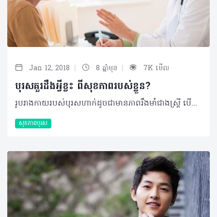
|
|
Jan 12, 2018
8 ឆ្នាំមុន
7K មើល
បុរសគួរដឹងអ្វីខ្លះ ពីសុខភាពរបស់ខ្លួន?
រូបរាងកាយរបស់បុរសហាក់ដូចជាមានភាពរឹងមាំជាងស្រ្តី បើមើលពីរូបរាងខាងក្រៅទៅ ប៉ុន្តែប្រសិនបើសម្លឹងមើលឲ្យឌិតដល់ទៅ ហើយនិយាយពីសុខភាពវិញ គឺថាបុរសហាក់ដូចជាមានភាពព្រងើយកន្តើយច្រើនជាងមិត្តនារីទៅវិញ។ មិនដឹងថាមកពីមូលហេតុអ្វីដែរ ប៉ុន្តែពួកគេកម្រនឹងទៅរកពិគ្រោះ ឬជួបជាមួយនឹងគ្រូពេទ្យជំនាញណាស់ ស្របពេលដែលបែបផែននៃការរស់នៅរបស់ពួកគេក៏មិនសូវជាល្អប្រពៃប៉ុន្មានដែរ។ ជាក់ស្តែង យុវជនសម័យថ្មីភាគច្រើនអាចនឹងទទួលទានគ្រឿងស្រវឹង និងប្រលូកនឹងសកម្មភាពមួយចំនួនដែលនាំឲ្យជីវិតរបស់ពួកគេប្រឈមនឹងបញ្ហាសុខភាពផងដែរ។ ខាងក្រោមនេះ ហេលស៍ថាម បានធ្វើការបកស្រាយនូវចម្ងល់មួយចំនួន ដែលបុរសគួរស្វែងយល់ និងយកចិត្តទុកដាក់ ៖ តើបញ្ហាសុខភាពបុរសអ្វី ជាកង្វល់ចម្បងជាងគេ? ទោះបីជាគម្លាតនៃអាយុសង្ឃឹមរស់របស់ស្រ្តី និងបុរសមានការថយចុះក៏ពិតមែន ប៉ុន្តែស្រ្តីនៅតែមានអាយុសង្ឃឹមរស់ដល់ទៅ5.2ឆ្នាំយូរជាងបុរសដដែល។ គម្លាតមួយនេះ គឺបណ្តាលមកពីមូលហេតុមួយចំនួនដែលទាក់ទិនទៅនឹងទម្លាប់នៃការរស់នៅរបស់បុរស ដែលក្នុងនោះរួមមានដូចជា ការជក់បារី និងការទទួលទានគ្រឿងស្រវឹងច្រើនជាងស្រ្តី។ ផ្ទុយទៅវិញ ពួកគេមានការខ្វល់ខ្វាយពីសុខភាពរបស់ខ្លួនតិចជាងស្រ្តីទៅវិញ។ ម្យ៉ាងវិញទៀត ក៏មានបញ្ហាសុខភាពមួយចំនួនដែលកើតមានចំពោះតែបុរសផងដែរ ដូចជា មហារីកក្រពេញប្រូស្តាត មហារីកពងស្វាស កម្រិតតេស្តូតេរ៉ូន ជាដើម។ បុរសខ្លះទៀតក៏មានការមមាញឹកនឹងការងារច្រើន ជាហេតុបង្កឲ្យមានបញ្ហាស្រ្តេសជាបន្តបន្ទាប់។ ហេតុអ្វីបានជាបុរសមានអាយុសង្ឃឹមរស់ខ្លីជាងស្រ្តី? បុរសតែងប្រឈមនឹងបញ្ហាសុខភាពមួយចំនួនពេលដែលឈានចូលវ័យចំណាស់ ហើយស្រ្តីក៏ដូចគ្នាដែរ។ ប៉ុន្តែការស្រាវជ្រាវកន្លងមកបានបង្ហាញថា បុរសងាយប្រឈមនឹងជំងឺច្រើនយ៉ាងនៅវ័យក្មេងច្រើនជាងស្រ្តី។ មូលហេតុពីក្រោយការពិតនេះ អាចមកពីកត្តាអ័រម៉ូន តំណពូជ និងទម្លាប់នៃការមិនសូវគិតគូរដល់ការថែទាំសុខភាពរបស់ខ្លួន។ លើសពីនេះទៅទៀត ៖ •បុរសចំណាយតិចទៅលើការថែទាំសុខភាព •បុរសទៅកាន់មណ្ឌលសុខភាព ឬមន្ទីរពេទ្យ ដើម្បីបង្ការបញ្ហាសុខភាពមិនញឹកញាប់ដូចស្រ្តី •បុរសបម្រើការងារផ្នែកដែលប្រឈមនឹងគ្រោះថ្នាក់ជាងស្រ្តី ដូចជា ផ្នែកដោះមីន ផ្នែកពន្លត់អគ្គីភ័យ ផ្នែកសំណង់ ។ល។ •របៀបរស់នៅប្រចាំថ្ងៃមិនអំណោយផលដល់សុខភាព ហើយក៏មានការប្រឈមខ្ពស់នឹងហានិភ័យ ជាពិសេសក្នុងវ័យជំទង់។ តើបុរសគួរធ្វើបែបណាទើបឲ្យខ្លួនមានសុខភាពរឹងមាំ និងចាកឆ្ងាយពីជំងឺផងទាំងពួង? បុរសពេលដែលចាប់ផ្តើមចម្រើនវ័យ ចាំបាច់ត្រូវមានការប្រឹងប្រឹងបន្ថែម ដើម្បីធានាបានសុខភាពរឹងមាំល្អ។ ពួកគេចាំបាច់ត្រូវយកចិត្តទុកដាក់លើរបបអាហារដែលត្រូវទទួលទាន ការធ្វើលំហាត់ប្រាណ និងការជួបពិគ្រោះជាមួយនឹងវេជ្ជបណ្ឌិតជំនាញឲ្យបានទៀងទាត់។ ម្យ៉ាងវិញទៀត ត្រូវចងចាំថា «របៀបរស់នៅដែលមានរបៀបរៀបរយ និងជាដើមទងនៃសុខភាពរឹងមាំ ហើយក៏ជាវិធីសាស្រ្តដ៏ល្អបំផុតក្នុងការកាត់បន្ថយការប្រឈមនឹងការវិវឌ្ឍជាបញ្ហាសុខភាពផ្សេងៗ។ ហេតុនេះហើយ បុរសគួរតែ ៖ •ធ្វើជាអ្នកទំនុកបម្រុងសុខភាពរបស់ខ្លួនឯងផ្ទាល់ •បង្រៀនខ្លួនឯងអំពីរបៀបរស់នៅដែលត្រឹមត្រូវ •ទទួលទានរបបអាហារដែលទ្រទ្រង់សុខភាព •រស់នៅដោយធ្វើជាមនុស្សម្នាក់ដែលសកម្ម •រក្សាទម្ងន់ឲ្យបានស្ថិតក្នុងកម្រិតមួយដែលមើលទៅជាមនុស្សមានសុខភាពល្អ •ពិនិត្យសុខភាពឲ្យបានទៀងទាត់ •ចាក់វ៉ាក់សាំងដែលចាំបាច់ •គ្រប់គ្រងស្រ្តេស •ស្វែងយល់ពីប្រវត្តិជំងឺរបស់សមាជិកគ្រួសារ •ចៀសវាងការជក់បារី •ទទួលទានគ្រឿងស្រវឹងក្នុងកម្រិតមិនហួសហេតុពេក។ តើមានការពិនិត្យសុខភាពអ្វីខ្លះ ដែលបុរសអាចធ្វើបានដោយមិនចាំបាច់ទៅជួបជាមួយគ្រូពេទ្យ? ជាទូទៅ បុគ្គលម្នាក់ៗគួរតែធ្វើការពិនិត្យសុខភាពរបស់ខ្លួនជាមួយនឹងវេជ្ជបណ្ឌិតជំនាញ ដើម្បីឲ្យសុខភាពកាន់តែរឹងមាំ និងកាត់បន្ថយហានិភ័យនៃការស្លាប់ ឬពិការក្នុងវ័យក្មេង ប៉ុន្តែក៏មានការពិនិត្យ៤ចំណុចដែលបុរសអាចធ្វើបានដោយខ្លួនឯង ក្នុងនោះមាន ស្បែក ពងស្វាស មាត់ និងសុដន់។ ការពិនិត្យគួរធ្វើឡើងជាប្រចាំ ឆ្លាស់គ្នាទៅនឹងការទៅពិនិត្យជាមួយនឹងគ្រូពេទ្យ ហើយក្រុមបុរសដែលមិនគួរមើលរំលងចំណុចនេះ គឺបុរសដែលមានគ្រួសារមានប្រវត្តិជំងឺផ្សេងៗ។ តើសុខភាពក្រពេញប្រូស្តាតមានសារសំខាន់អ្វីខ្លះចំពោះបុរស? បញ្ហាសុខភាពនៃក្រពេញប្រូស្តាតជាអ្វីដែលបុរសគួរយល់ដឹង ប៉ុន្តែគួរឲ្យស្តាយបុរសភាគច្រើនបែរជាមិនបានដឹងលឺពីវាទៅវិញ។ វាជាក្រពេញដែលមានផ្លែវាល់ណឹត(Walnut) ដែលបង្កើតរូបរាងនៃប្រដាប់បន្តពូជរបស់បុរស។ ក្រពេញនេះផ្គុំឡើងដោយកំពកពីរ ដែលត្រូវបានរុំព័ទ្ធដោយស្រទាប់ខាងក្រៅនៃជាលិកា។ ក្រពេញប្រូស្តាតនេះមានទីតាំងស្ថិតនៅក្នុងផ្នែកខាងមុខនៃរន្ធគូថ និងខាងក្រោមប្លោកនោមដែលជាកន្លែងដែលទឹកនោមត្រូវបានរក្សាទុក។ វានៅព័ទ្ធជុំវិញរន្ធនោម ដែលជាបំពង់ដែលទឹកនោម និងទឹកកាមធ្វើដំណើរចេញពីរាងកាយ។ ប្រូស្តាតមានតួនាទីច្របាច់អង្គធាតុរាវទៅក្នុងរន្ធនោម ដើម្បីផលិតទឹកកាមដែលធ្វើចលនាពេលដែលរួមពេលដល់ចំណុចកំពូល។ បុរសច្រើនជាង៣០លាននាក់ មានបញ្ហាក្រពេញប្រូស្តាតដែលប៉ះពាល់យ៉ាងខ្លាំងដល់គុណភាពនៃជីវិតរបស់ពួកគេ។ មិនត្រឹមតែប៉ុណ្ណោះ ជារៀងរាល់ឆ្នាំ មានបុរសជាង១៨៦,០០០នាក់ ធ្វើការរោគវិនិច្ឆ័យឃើញថាមានមហារីកក្រពេញប្រូស្តាត ហើយក៏មាន២៩,000នាក់ នឹងស្លាប់ដោយសារជំងឺនេះ។ យ៉ាងណាមិញ លក្ខខណ្ឌទាំងនេះអាចនឹងត្រូវបានព្យាបាលបានក្នុងដំណាក់កាលដំបូង។ ប្រសិនបើមានចម្ងល់បញ្ហាសុខភាព តើគួរបែបណា? សុខភាពល្អមិនសំដៅលើតែការមិនមានជំងឺនោះទេ វាជាផ្នែកមួយនៃរបៀបរស់នៅប្រចាំថ្ងៃ មិនថាជាការគេងលក់ស្កប់ស្កល់ និងគ្រប់គ្រាន់ ការសម្រាកបន្ទាប់ពីបញ្ហាស្រ្តេសពេញមួយថ្ងៃ ឬការកម្សាន្តនឹងកិច្ចការដែលខ្លួនចូលចិត្តនោះឡើយ។ ពេលខ្លះ អ្នកត្រូវឈានមួយជំហានថយក្រោយ និងសម្រាកបន្តិច ដើម្បីរក្សាលំនឹងនៃការងារ ការងារផ្ទះ និងការកម្សាន្ត។ ដំបូង អ្នកគួរមានបង្កើតនូវទំនាក់ទំនងល្អជាមួយនឹងវេជ្ជបណ្ឌិត ឬអ្នកផ្តល់សេវាសុខភាពណាម្នាក់ ដើម្បីងាយស្រួលធ្វើការទាក់ទង និងពិគ្រោះពីស្ថានភាពនៃសុខភាពរបស់ខ្លួនអ្នក។ ក្រៅពីនេះ អ្នកក៏អាចស្វែងរកព័ត៌មានជាច្រើនទៀតដែលមាននៅក្នុងប្រព័ន្ធអ៊ីនធឺណែត ប៉ុន្តែអ្នកចាំបាច់ត្រូវមានការប្រុងប្រយ័ត្ន ព្រោះអាចនឹងមានព័ត៌មានដែលអាចទុកចិត្តបាន និងព័ត៌មានខ្លះដែលត្រូវបានបង្ហោះ ដើម្បីតែផលប្រយោជន៍បុគ្គលប៉ុណ្ណោះ។ ដូចនេះ អ្នកត្រូវមានភាពឆ្លាតវៃក្នុងការស្វែងរកប្រភពព័ត៌មាននៃសុខភាព។ ©2018 រក្សាសិទ្ធិគ្រប់យ៉ាង​ដោយ Healthtime Corporation ចំពោះគ្រប់អត្ថបទដោយគ្មានផ្នែកណាមួយត្រូវបោះពុម្ពផ្សាយចូល ប្រព័ន្ធអ៊ីនធឺណែតឧបករណ៍អេឡិចត្រូនិកអាត់ជាសំឡេងឬថតចំលងគ្រប់រូបភាពដោយគ្មានការអនុញ្ញាតឡើយ
សុខភាពបុរស