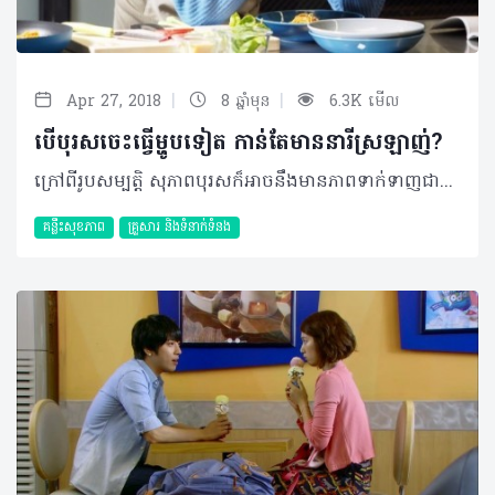
|
|
Apr 27, 2018
8 ឆ្នាំមុន
6.3K មើល
បើបុរសចេះធ្វើម្ហូបទៀត កាន់តែមាននារីស្រឡាញ់?
ក្រៅពីរូបសម្បត្តិ សុភាពបុរសក៏អាចនឹងមានភាពទាក់ទាញជាមួយនឹងទេពកោសល្យ និងជំនាញផ្សេងៗរបស់ខ្លួន។ ជាក់ស្តែង ការចេះចម្អិនអាហារក៏ជាមន្តស្នេហ៍ទាក់ទាញមួយបែបផងដែររបស់បុរស....កាលពី៣០ឆ្នាំមុន មនុស្សប្រុសគិតថាការចម្អិនម្ហូបអាហារ គឺជាការងាររបស់ស្រ្តី។ តែបើក្រឡេកមកមើលបុរសសម័យថ្មីវិញ ៤៣%នៃពួកគេបានបែរមករកការចម្អិនម្ហូបអាហារដោយខ្លួនឯងនៅផ្ទះ នេះបើយោងតាមទិន្នន័យរបស់កាសែតវ៉ាស៊ីនតោនផុស។ តើមូលហេតុអ្វីបានជាបុរសភាគច្រើនផ្លាស់ប្តូរផ្នត់គំនិតរបស់ខ្លួនបែបនេះ? ការផ្លាស់ប្តូររបស់ស្រ្តី កាលពីមុនមនុស្សស្រីជាស្រ្តីមេផ្ទះ ហើយបុរសជាអ្នកប្រកបរបរផ្គត់ផ្គង់គ្រួសារ ដូចនេះស្រ្តីមានតួនាទីតែមួយគត់ គឺធ្វើការងារផ្ទះ។ ប៉ុន្តែមកទល់នឹងពេលនេះមានការផ្លាស់ប្តូរដ៏ធំមួយដោយស្រ្តីក៏មានភាពមមាញឹកក្នុងការប្រកបរបរផ្គត់ផ្គង់គ្រួសារដូចនឹងបុរសដែរ។ ទាំងនេះហើយទើបធ្វើឲ្យបុរសងាកមករកការធ្វើការងារផ្ទះដូចជាការចម្អិនម្ហូបអាហារ គឺដើម្បីជួយសម្រួលការងារស្រ្តី។ កត្តាទាក់ទងនឹងបុរសខ្លួនឯង •បង្កើនភាពស្និទ្ធស្នាល ការចម្អិនម្ហូបអាហារដោយខ្លួនឯងនៅផ្ទះអាចចាត់ទុកថាជាការទុកពេលវេលាឲ្យខ្លួន ដើម្បីបង្កើនភាពស្និទ្ធស្នាលជាមួយមនុស្សជាទីស្រឡាញ់ និងក្រុមគ្រួសារតាមរយៈរសជាតិចេញពីទឹកចិត្តផ្ទាល់។ •សន្សំថវិកា ជាការពិតសម្រាប់ការរស់នៅម្នាក់ឯង ការទិញអាហារចម្អិនស្រាប់ពិតជាងាយ និងពេលខ្លះមានតម្លៃថោក ក៏ប៉ុន្តែភាគច្រើនក៏អាចធ្វើឲ្យប្រឈមមុខនឹងជំងឺជាច្រើនផងដែរ ដែលនឹងធ្វើឲ្យខាតថវិកាកាន់តែច្រើនឡើង។ ដោយឡែកទទួលទានម្ហូបចម្អិនស្រាប់ ត្រូវចំណាយថវិកាច្រើនដើម្បីទទួលបានបរិមាណអាហារគ្រប់គ្រាន់ និងមានទាំងគុណភាព ព្រមទាំងសុវត្ថិភាព។ •សុខភាព ប្រហែលនឹងចំណុចខាងលើ បន្ទាប់ពីចំណាយពេលធ្វើការអស់រយៈពេលពេញមួយថ្ងៃ បុរសមួយចំនួនបានជ្រើសយកការត្រឡប់មកផ្ទះដើម្បីចម្អិនអាហារសម្រាប់សុខភាព ក៏ដូចជាដើម្បីបង្កើនថាមពលឡើងវិញ និងចៀសផុតពីជំងឺផ្សេងៗផងដែរ ដោយពួកគាត់អាចកំណត់នូវបរិមាណអាហារដែលផ្ដល់ថាមពលគ្រប់គ្រាន់សម្រាប់ខ្លួនបាន។ •បង្ហាញពីភាពរឹងមាំ និងឯករាជ្យ ផ្ទុយពីការគិតថាមានតែស្រ្តីប៉ុណ្ណោះដែលត្រូវធ្វើការងារទាំងនេះ និងអាចចម្អិនអាហារដ៏មានឱជារស បុរសមួយចំនួនព្យាយាមបង្ហាញថាខ្លួនក៏អាចបង្កើតនូវឱជារសនេះដោយខ្លួនឯងដោយមិនចាំបាច់ពឹងពាក់នារីបានដែរ។ •បង្កើនភាពច្នៃប្រឌិតរបស់ខ្លួន ការចម្អិនអាហារក៏មិនខុសពីការងារដទៃដែរ ការធ្វើដោយការពេញចិត្ត និងទៅតាមចំណង់ចំណូលចិត្តនឹងនាំមកនូវគំនិតច្នៃប្រឌិតប្លែកៗជាច្រើន។ ភ្ជាប់ជាមួយស្នាដៃច្នៃប្រឌិតរបស់ពួកគេ បុរសសម័យថ្មីជាច្រើនក៏ចាត់ទុកការចម្អិនអាហារជាសិល្បៈមួយបែបដែលធ្វើឲ្យជីវិតរបស់គេមានភាពស្រស់ស្រាយបន្ថយភាពតានតឹង និងធ្វើឲ្យសុខភាពផ្លូវកាយ និងចិត្តរឹងមាំ។ ការពង្រឹងនូវចំណេះដឹងផ្នែកអាហារ ស្របពេលជាមួយនឹងការរីកចម្រើនខាងបច្ចេកវិទ្យានៃប្រព័ន្ធទំនាក់ទំនងសង្គមដូចជា​ Facebook ឬ Instagram និងការលូតលាស់វប្បធម៌នៃការអានសៀវភៅ ឬទស្សនាវដ្តីបានបង្កើនភាពងាយស្រួលក្នុងការបង្ហាញអំពីការធ្វើអាហារដែលអាចជម្រុញទឹកចិត្តបុរសៗឲ្យមានចំណង់ក្នុងការចម្អិនម្ហូបអាហារដោយពួកគាត់អាចអនុវត្តតាមការណែនាំក្នុងការចម្អិនអាហារតាមរយៈប្រព័ន្ធផ្សព្វផ្សាយទាំងនោះ។ ហើយពួកគេក៏អាចចែករំលែកស្នាដៃរបស់គេ និងលើកទឹកចិត្តដល់បុរសដទៃទៀតឲ្យចូលរួមចម្អិនម្ហូបអាហារដូចពួកគេដែរ។ សរុបមក…បុរសៗដែលបានយកការចម្អិនអាហារជាចំណង់ចំណូលចិត្តមួយ គួរតែបន្តការចូលចិត្តនេះដោយមិនចាំបាច់ខ្វល់ពីមជ្ឈដ្ឋានមួយចំនួនឡើយ ព្រោះការពិតវាជាសកម្មភាពទាន់សម័យមួយទៅវិញទេ។ រីឯអ្នកដែលមិនទាន់ចាប់អារម្មណ៍នឹងការចម្អិន ក៏គួរសាកល្បងល៎មើលថា អ្នកអាចទទួលបានអត្ថប្រយោជន៍ណាមួយក្នុងចំណោមខាងលើនេះ…ព្រោះថា…វាប្រៀបបានជាមន្តស្នេហ៍ទាក់ទាញមួយទៀតសម្រាប់សុភាពបុរសគ្រប់គ្នាផងដែរ… ដូចដែលគេតែងនិយាយតគ្នាថា «មនុស្សម្នាក់ៗមានភាពទាក់ទាញ ពេលដែលបញ្ចេញស្នាដៃ និងទេពកោសល្យរបស់ខ្លួន»…កុំលាក់បាំាងអី!!!​​បើចេះធ្វើម្ហូបអី បញ្ចេញថ្វីដៃឲ្យគេដឹងផង… ©2018 រក្សាសិទ្ធិគ្រប់យ៉ាង​ដោយ Healthtime Corporation ចំពោះគ្រប់អត្ថបទដោយគ្មានផ្នែកណាមួយត្រូវបោះពុម្ពផ្សាយចូល ប្រព័ន្ធអ៊ីនធឺណែតឧបករណ៍អេឡិចត្រូនិកអាត់ជាសំឡេងឬថតចំលងគ្រប់រូបភាពដោយគ្មានការអនុញ្ញាតឡើយ
គន្លឹះសុខភាព
គ្រួសារ​ និងទំនាក់ទំនង