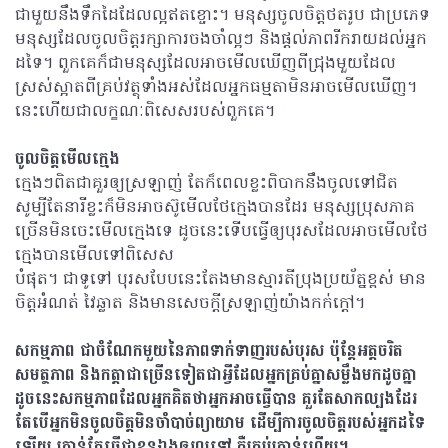
ជាមួយនឹងទឹកដៃដែលល្អឥតខ្ចោះ។ មនុស្សចូលចិត្តថតរូប ជាប្រភេទ
មនុស្សដែលចូលចិត្តរក្សាការចងចាំល្អៗ និងផ្តល់ភាពរីករាយដល់អ្នក
ដទៃ។ ពួកគេក៏ជាមនុស្សដែលអាចមើលឃើញពីជ្រុងមួយដែល
ស្រស់ស្អាតពីគ្រប់វត្ថុទាំងអស់ដែលអ្នកធម្មតាមិនអាចមើលឃើញ។
នេះហើយជាលក្ខណៈពិសេសរបស់ពួកគេ។
ចូលចិត្តមើលក្មេង
ក្មេងៗពិតជាគួរឲ្យស្រឡាញ់ តែក៏ពេលខ្លះពិបាកនឹងចូលទៅជិត
សូម្បីតែនារីខ្លះក៏មិនអាចស៊ូមើលថែក្មេងបានដែរ មនុស្សប្រុសភាគ
ច្រើនមិនចេះមើលក្មេងទេ ដូចនេះទើបធ្វើឲ្យបុរសដែលអាចមើលថែ
ក្មេងបានមើលទៅពិសេស
បំផុត។ ជាទូទៅ បុរសបែបនេះតែងមានស្មារតីប្រុងប្រយ័ត្នខ្ពស់ មាន
ចិត្តអំណត់ វៃឆ្លាត និងមានសេចក្តីស្រឡាញ់យ៉ាងកក់ក្តៅ។
សកម្មភាព ជាចំណែកមួយនៃភាពទាក់ទាញរបស់បុរស ប៉ុន្តែអត្តចរិត
សមត្ថភាព និងកត្តាជាច្រើនទៀតជាអ្វីដែលអ្នកគ្រប់គ្នាសម្លឹងមកដូចគ្នា
ដូចនេះសកម្មភាពដែលអ្នកគិតថាអ្នកអាចធ្វើបាន គួរតែសាកល្បងដែរ
តែបើអ្នកមិនចូលចិត្តមិនចាំបាច់ព្យាយាម ដើម្បីការចូលចិត្តរបស់អ្នកដទៃ
ឡើយ គ្រាន់តែធ្វើជាខ្លួនឯងឲ្យល្អទៅ គឺគ្រប់គ្រាន់ហើយ។