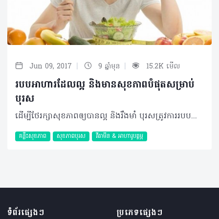
|
|
Jun 09, 2017
9 ឆ្នាំមុន
15.2K មើល
របបអាហារដែលល្អ និងមានសុខភាពបំផុតសម្រាប់
បុរស
ដើម្បីថែរក្សាសុខភាពឲ្យបានល្អ និងរឹងមាំ បុរសត្រូវការរបបអាហារជាពិសេស ហើយមានចំណីអាហារមួយចំនួន អ្នកមិនគួរមើលរំលងនោះទេ។ ការធាត់លើសទម្ងន់ អាចកើតឡើងចំពោះបុរសគ្រប់គ្នា ហើយមានបុរសតែ ៥០ ភាគរយប៉ុណ្ណោះ ដែលមានរាងកាយមាំមួន និងមានសុខភាពល្អ។ គន្លឹះញ៉ាំអាហារសម្រាប់បុរស ១. ញ៉ាំផ្លែឈើ និងបន្លែឲ្យបានច្រើនមុខតាមដែលអាចធ្វើទៅបាន ដើម្បីទទួលបានសារធាតុចិញ្ចឹមគ្រប់គ្រាន់ ២. ត្រូវលើកទឹកចិត្តខ្លួនឯង ថែរក្សារាងកាយឲ្យបានមាំមួន តាមរយៈការញ៉ាំអាហារត្រឹមត្រូវ និងហាត់ប្រាណជាប្រចាំ ៣. ផ្តោតអារម្មណ៍ទៅលើបរិមាណ និងគុណភាពនៃអាហារដែលអ្នកនឹងទទួលទាន មានន័យថាញ៉ាំអាហារល្អៗ និងចៀសឲ្យឆ្ងាយពីអាហារសម្រន់ ព្រមទាំងអាហារគ្មានជីវជាតិសម្រាប់រាងកាយ ៤. សាកល្បងរូបមន្តអាហារថ្មីៗ ដើម្បីកុំឲ្យអ្នកធុញទ្រាន់ ឬលែងចង់ញ៉ាំអាហារមានសុខភាពល្អទាំងនោះ ៥. ចម្អិនអាហារបែបសាមញ្ញៗ ដូចជាស្ងោរ ឬចំហុយ ពីព្រោះអាហារប្រភេទនេះ ងាយស្រួលញ៉ាំ ហើយមានសុវត្ថិភាពជាងការឆា ឬចៀន ដែលប្រើខ្លាញ់ច្រើនៗ។ អាហារសម្រាប់បុរស ១. ប្រូខូលី ដើម្បីការពារជំងឺមហារីកប្លោកនោម ២. ប៉េងប៉ោះ ដើម្បីការពារជំងឺមហារីកប្រូស្តាត ៣. អាហារសមុទ្រ ដើម្បីបង្កើនថាមពល និងគុណភាពមេជីវិតឈ្មោល (ឆាប់មានកូន) ៤. ឪឡឹក ដើម្បីកាត់បន្ថយសម្ពាធឈាម ៥. ប៊័រសណ្តែកដី ដើម្បីកាត់បន្ថយកូឡេសស្តេរ៉ុល ៦. អាហារធ្វើពីស្រូវអូត ដើម្បីសុខភាពសរសៃឈាមបេះដូង ៧. ខ្ទឹម ដើម្បីកាត់បន្ថយការអស់កម្លាំង៕ ©2017 រក្សាសិទ្ធិគ្រប់យ៉ាង​ដោយ Health Time Corporation ចំពោះគ្រប់អត្ថបទដោយគ្មានផ្នែកណាមួយត្រូវបោះពុម្ពផ្សាយចូល ប្រព័ន្ធអ៊ីនធឺណែត ឧបករណ៍អេឡិចត្រូនិក អាត់ជាសំឡេងឬថតចំលងគ្រប់រូបភាពដោយគ្មានការអនុញ្ញាតឡើយ។
គន្លឹះសុខភាព
សុខភាពបុរស
វីតាមីន & អាហារូបត្ថម្ភ
ទំព័រផ្សេងៗ
ប្រភេទផ្សេងៗ