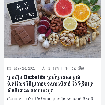
|
|
May 24, 2026
2 ខែមុន
4K មើល
ក្រុមហ៊ុន Herbalife ប្រចាំប្រទេសកម្ពុជា
ចែករំលែកអំពីប្រធានបទសារៈសំខាន់ នៃនីទ្រីកអុក
ស៊ីតចំពោះសុខភាពបេះដូង
(ភ្នំពេញ)៖ Herbalife ដែលជាក្រុមហ៊ុន សហគមន៍ និងវេទិកាភ្ជាប់ទំនាក់ទំនងលំដាប់ថ្នាក់ពិភពលោក ផ្នែកសុខភាព និងសុខុមាលភាពបានចែករំលែកអំពីសារៈសំខាន់នៃនីទ្រីកអុកស៊ីតចំពោះសុខភាពបេះដូង និងថាតើអ្វីទៅជាការជំរុញនីទ្រីកអុកស៊ីត? មានកត្តាជាច្រើនក្នុងការរស់នៅឱ្យបានល្អបំផុត ហើយក៏មិនចាំបាច់ពិបាកស្មុគស្មាញអ្វីច្រើននោះដែរ។ មានវិធីសាមញ្ញមួយចំនួនដើម្បីគាំទ្រដល់សុខភាពបេះដូងរបស់អ្នកឱ្យមានសុខភាពល្អគឺ តាមរយៈរបបអាហារត្រឹមត្រូវ ការហាត់ប្រាណឱ្យបានទៀងទាត់ និងការទទួលទានអាហាររូបត្ថម្ភជំនួយ។របបអាហារ និងលំហាត់ប្រាណគឺងាយស្រួល ប៉ុន្តែអាហាររូបត្ថម្ភជំនួយវិញ? វិធីដ៏ល្អបំផុតមួយដើម្បីជួយការពារបេះដូងរបស់អ្នកគឺ តាមរយៈនីទ្រីកអុកស៊ីត ឬ ពាក្យកាត់ NO។ តើនីទ្រីកអុកស៊ីតដំណើរការយ៉ាងដូចម្តេច? នីទ្រីកអុកស៊ីត គឺជាឧស្ម័នដែលកើតឡើងពីធម្មជាតិដែលមាននៅទាំងក្នុង និងក្រៅរាងកាយ។ វាការពារប្រព័ន្ធសរសៃឈាមបេះដូងរបស់អ្នកពីការខូចខាត និងការចុះខ្សោយតាមវ័យ ដោយលើកកម្ពស់ភាពយឺត នៃសរសៃឈាម។ នីទ្រីកអុកស៊ីតជួយឱ្យជញ្ជាំងសរសៃឈាមរបស់អ្នកសម្រាក និងរីកធំ ដើម្បីឱ្យកោសិកាឈាមអាចរត់បានយ៉ាងងាយស្រួល។ ដំណើរការនេះអនុញ្ញាតឱ្យសារធាតុចិញ្ចឹម និងអុកស៊ីហ្សែនត្រូវបានបញ្ជូនទៅកាន់រាងកាយឱ្យកាន់តែមានប្រសិទ្ធភាព។ អត្ថប្រយោជន៍ នៃនីទ្រីកអុកស៊ីត នីទ្រីកអុកស៊ីតត្រូវបានគេហៅថាជា "Miracle Molecule" ឬ “ម៉ូលេគុលអស្ចារ្យ” ដោយសារតែអត្ថប្រយោជន៍ជាច្រើនដែលវាមាន។ ផ្អែកលើការសិក្សាមួយដែលបានចុះផ្សាយក្នុងទស្សនាវដ្តីវេជ្ជសាស្ត្រ The Journal of Preventive Medicine and Hygiene បានបង្ហាញឱ្យឃើញពីអត្ថប្រយោជន៍របស់នីទ្រីកអុកស៊ីតដូចខាងក្រោម៖ • ជួយគាំទ្រដល់ដំណើរការបេះដូង • រក្សាសរសៃឈាមឱ្យមានភាពបត់បែន • ធ្វើឱ្យលំហូរឈាមប្រសើរឡើង • គាំទ្រដល់គ្រប់កោសិកាទាំងអស់នៅក្នុងរាងកាយរបស់អ្នក • ជំរុញមុខងារបេះដូង ខួរក្បាល និងសរីរាង្គផ្សេងៗទៀតផងដែរ ការធ្វើឱ្យលំហូរឈាម និងការចរាចរឈាមប្រសើរឡើង នឹងជួយសម្រាលបន្ទុកការងាររបស់បេះដូង។ បេះដូងតែងតែច្របាច់បញ្ជូនកោសិកាឈាមផ្តល់​ថាមពលដល់គ្រប់សាច់ដុំ និងសរីរាង្គក្នុងរាងកាយ។ នីទ្រីកអុកស៊ីតជួយឱ្យសរសៃឈាមសម្រាក អនុញ្ញាតិឱ្យកោសិកាទាំងអស់អាចធ្វើចលនា និងរក្សាសម្ពាធឈាមឱ្យស្ថិតក្នុងកម្រិតដែលមានសុខភាពល្អ។ ការផលិតនីទ្រីកអុកស៊ីត រាងកាយផលិតនីទ្រីកអុកស៊ីតដោយធម្មជាតិក្នុងកំឡុងពេលរំលាយអាហារនៅពេលដែលប្រូតេអ៊ីនត្រូវបានបំបែកទៅជាអាស៊ីតអាមីណូដូចជា L-arginine និង L-citrulline។ នៅពេលដែលសារធាតុ L-arginine ត្រូវបានស្រូបចូលទៅក្នុងកោសិកាដែលនៅតាមជញ្ជាំងសរសៃឈាមរបស់អ្នក វានឹងបំប្លែងទៅជានីទ្រីកអុកស៊ីត (NO)។ L-citrulline គឺជាផលដែលកើតចេញពីការបំប្លែងនោះ ហើយវាដើរតួអ្នកជាការបន្ថែមថាមពល ប៉ុន្តែឥទ្ធិពលវាគឺមានរយៈពេលខ្លី។ នីទ្រីកអុកស៊ីតត្រូវបានបំផ្លាញចោលដោយសារម៉ូលេគុលអុកស៊ីហ្សែនសកម្មក្នុងរយៈពេលតែមួយវិនាទីប៉ុណ្ណោះ បន្ទាប់ពីការផលិត។ ការការពារកម្រិតនីទ្រីកអុកស៊ីត សារធាតុប្រឆាំងអុកស៊ីតកម្ម គឺជាវិធីមួយដើម្បីការពារកម្រិតនីទ្រីកអុកស៊ីតនៅក្នុងរាងកាយរបស់អ្នក។ សារធាតុប្រឆាំងអុកស៊ីតកម្មទាំងនេះជួយឱ្យរាងកាយស្រូបយកម៉ូលេគុលអុកស៊ីហ្សែនសកម្ម មុនពេលពួកវាអាចបង្កៃការខូចខាតណាមួយដល់នីទ្រីកអុកស៊ីត។ តាមរយៈការទទួលទានវីតាមីន C និង E រួមគ្នាជាមួយអាស៊ីត alpha lipoic អ្នកអាចជួយបង្កើតរបាំងការពារសម្រាប់នីទ្រីកអុកស៊ីតបាន។ បន្ទាប់ពីអាយុ ៣០ ឆ្នាំឡើង បរិមាណនីទ្រីកអុកស៊ីតដែលផលិតដោយធម្មជាតិក្នុងរាងកាយចាប់ផ្តើមថយចុះ។ ដូច្នោះហើយទើបវាជាការចាំបាច់ក្នុងជួយការពារ និងជម្រុះការបន្ថែមការផលិត NO ដើម្បីគាំទ្រដល់ប្រព័ន្ធសរសៃឈាមបេះដូងឱ្យមានសុខភាពល្អ។ ការជម្រុញនីទ្រីកអុកស៊ីត ដើម្បីជំរុញការផលិតនីទ្រីកអុកស៊ីតក្នុងរាងកាយ មានរឿងមួយចំនួនដែលអ្នកអាចធ្វើបានជារៀងរាល់ថ្ងៃ។ ជាទូទៅ វាអាស្រ័យលើរបបអាហារ ការហាត់ប្រាណ និងការទទួលទានអាហារូបត្ថម្ភដើម្បីជួយបំពេញបន្ថែម។ ចំពោះអាហារូបត្ថម្ភ អ្នកគួរទទួលទានអាហារដែលសម្បូរសារធាតុចិញ្ចឹមរួមមាន៖ • ប្រូតេអ៊ីនដែលមានគុណភាពខ្ពស់ដូចជាសណ្តែកសៀង សាច់ គ្រាប់ធញ្ញជាតិ ទឹកដោះគោ និងអាហារក្រឡុកប្រូតេអ៊ីន • បន្លែដែលមានសារធាតុនីត្រាតខ្ពស់ដូចជា គិនឆាយ សាឡាត់ មើមឆៃថាវក្រហម ស្ពៃពួយឡេង និងអាហារបំប៉នបន្លែបៃតង ក៏ជាជម្រើសដ៏ល្អដែរ • អាស៊ីតខ្លាញ់អូមេហ្គា ៣ ក៏ជួយកាត់បន្ថយការរលាកក្នុងរាងកាយផងដែរ របបអាហារដែលមានតុល្យភាពមិនមែនជាវិធីតែមួយគត់ដើម្បីបង្កើនកម្រិតនីទ្រីកអុកស៊ីតរបស់អ្នកនោះទេ។ វាក៏សំខាន់ផងដែរក្នុងការផ្តោតលើសុខុមាលភាពទូទៅរបស់អ្នកដូចជា៖ • ធានាថាអ្នកបានរក្សាជាតិទឹកបានគ្រប់គ្រាន់ • គេងឱ្យបានគ្រប់គ្រាន់ • និងបង្កើនសកម្មភាពរាងកាយ ការហាត់ប្រាណគឺជាចំណុចសំខាន់មួយ ព្រោះការផលិតនីទ្រីកអុកស៊ីតកើនឡើងយ៉ាងខ្លាំងក្នុងកំឡុងពេលធ្វើសកម្មភាពរាងកាយគ្រប់កម្រិត។ មិនថាការដើរ រត់ ជិះកង់ ហែលទឹក ឬសូម្បីតែការឡើងជណ្តើរ សុទ្ធតែជួយទ្រទ្រង់កម្រិត NO និងរបៀបរស់នៅដែលមានសុខភាពល្អទាំងអស់។ ការប្រើប្រាស់អាហារូបត្ថម្ភជំនួយ ក៏ជាកត្តាសំខាន់ផងដែរ ព្រោះសូម្បីតែរបបអាហារដែលមានតុល្យភាពបំផុតក៏នៅតែមានចន្លោះខ្វះខាតសារធាតុចិញ្ចឹមដែរ។ ដូច្នោះហើយអាហារូបត្ថម្ភជំនួយដូចជា អាហារក្រឡុកប្រូតេអ៊ីន អាហារូបត្ថម្ភជំនួយបន្លែបៃតង និងអូមេហ្គា ៣ គឺអាចជួយបំពេញចន្លោះខ្វះខាតបានយ៉ាងច្រើន។ សម្រាប់ការគាំទ្រកម្រិតនីទ្រីកអុកស៊ីត អាស៊ីតអាមីណូដូចជា L-arginine និង L-citrulline វីតាមីន C និង E អាស៊ីត alpha lipoic និងអាស៊ីតហ្វូលិក គឺពិតជាត្រូវការចាំបាច់។ ផលិតផល Herbalife® Vitality Amino Drink មានផ្ទុកនូវគ្រឿងផ្សំទាំងអស់នេះ និងជាជម្រើសដ៏ល្អសម្រាប់គាំទ្រដល់សុខភាពសរសៃឈាមបេះដូងរបស់អ្នក។ Vitality Amino Drink រួមបញ្ចូលគ្នានូវអាស៊ីតអាមីណូ និងសារធាតុប្រឆាំងអុកស៊ីតកម្មដែលចាំបាច់ដើម្បីគាំទ្រដល់ការផលិត និងរក្សាកម្រិត NO ដើម្បីរក្សាសរសៃឈាមឱ្យមានភាពបត់បែន។ ផលិតផល Herbalife24® Rebuild Strength ក៏ជាជម្រើសដ៏ល្អមួយទៀតដែលជួយបង្កើនកម្រិត NO ក្នុងរាងកាយរបស់អ្នក។ នៅពេលទទួលទានមុនពេលហាត់ប្រាណ វាជួយគាំទ្រដល់លំហូរឈាម និងធ្វើឱ្យសមត្ថភាពកីឡា និងភាពធន់ប្រសើរឡើង។ ការរក្សាកម្រិតនីទ្រីកអុកស៊ីតឱ្យបានខ្ពស់ គឺជាគន្លឹះសម្រាប់សុខភាពរាងកាយ និងបេះដូង ។ អ្នកអាចជួយឱ្យបេះដូងមានសុខភាពល្អទៅតាមវ័យ តាមរយៈការរក្សាភាពបត់បែននៃសរសៃឈាម និងការកែលម្អលំហូរឈាមក្នុងរាងកាយ ជាមួយនឹងសារធាតុ L-arginine និង L-citrulline ដែលមាននៅក្នុងផលិតផល Vitality Amino Drink ។ ការផ្ដោតលើរបបអាហារដែលមានតុល្យភាព ការហាត់ប្រាណឱ្យបានទៀងទាត់ និងការទទួលបានកម្រិត NO ឱ្យបានគ្រប់គ្រាន់ គឺជាគន្លឹះក្នុងការគាំទ្រដល់សុខភាពបេះដូង និងការរស់នៅឱ្យបានល្អបំផុត។ អំពីក្រុមហ៊ុន Herbalife ក្រុមហ៊ុន Herbalife (NYSE: HLF) គឺជាក្រុមហ៊ុនសុខភាព និងសុខុមាលភាពឈានមុខគេ និងជាសហគមន៍ដែលកំពុងផ្លាស់ប្តូរជីវិតរបស់មនុស្សជាមួយនឹងផលិតផលអាហារូបត្ថម្ភដ៏អស្ចារ្យ និងជាឱកាសអាជីវកម្មសម្រាប់សមាជិកឯករាជ្យរបស់ខ្លួនចាប់តាំងពីឆ្នាំ 1980។ ក្រុមហ៊ុនផ្តល់ជូននូវផលិតផលដែលគាំទ្រដោយវិទ្យាសាស្រ្តដល់អ្នកប្រើប្រាស់នៅក្នុងទីផ្សារជាង 90។ តាមរយៈសមាជិកឯករាជ្យដែលផ្តល់ជូននូវការបណ្តុះបណ្តាល​មួយទល់មួយ និងផ្តល់ការគាំទ្រសហគមន៍ដោយបំផុសគំនិតឱ្យអតិថិជនប្រកាន់ខ្ជាប់នូវរបៀបរស់នៅដែលមានភាពសកម្ម។