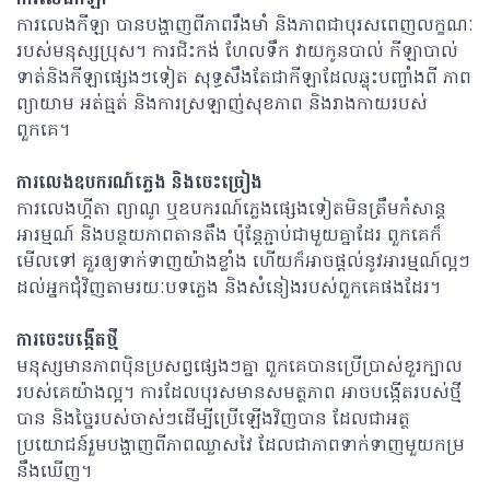
ការលេងកីឡា បានបង្ហាញពីភាពរឹងមាំ និងភាពជាបុរសពេញលក្ខណៈ
របស់មនុស្សប្រុស។ ការជិះកង់ ហែលទឹក វាយកូនបាល់ កីឡាបាល់
ទាត់និងកីឡាផ្សេងៗទៀត សុទ្ធសឹងតែជាកីឡាដែលឆ្លុះបញ្ចាំងពី ភាព
ព្យាយាម អត់ធ្មត់ និងការស្រឡាញ់សុខភាព និងរាងកាយរបស់
ពួកគេ។
ការលេងឧបករណ៍ភ្លេង និងចេះច្រៀង
ការលេងហ្គីតា ព្យាណូ ឬឧបករណ៍ភ្លេងផ្សេងទៀតមិនត្រឹមកំសាន្ត
អារម្មណ៍ និងបន្ថយភាពតានតឹង ប៉ុន្តែភ្ជាប់ជាមួយគ្នាដែរ ពួកគេក៏
មើលទៅ គួរឲ្យទាក់ទាញយ៉ាងខ្លាំង ហើយក៏អាចផ្តល់នូវអារម្មណ៍ល្អៗ
ដល់អ្នកជុំវិញតាមរយៈបទភ្លេង និងសំនៀងរបស់ពួកគេផងដែរ។
ការចេះបង្កើតថ្មី
មនុស្សមានភាពប៉ិនប្រសព្វផ្សេងៗគ្នា ពួកគេបានប្រើប្រាស់ខួរក្បាល
របស់គេយ៉ាងល្អ។ ការដែលបុរសមានសមត្ថភាព អាចបង្កើតរបស់ថ្មី
បាន និងច្នៃរបស់ចាស់ៗដើម្បីប្រើឡើងវិញបាន ដែលជាអត្ថ
ប្រយោជន៍រួមបង្ហាញពីភាពឈ្លាសវៃ ដែលជាភាពទាក់ទាញមួយកម្រ
នឹងឃើញ។