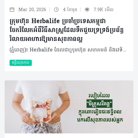
|
|
Mar 20, 2026
4 ខែមុន
7.9K មើល
ក្រុមហ៊ុន Herbalife ប្រចាំប្រទេសកម្ពុជា
ចែករំលែកអំពីវិធីសាស្រ្តដែលទឹកជួយទ្រទ្រង់ប្រព័ន្ធ
រំលាយអាហារឱ្យមានសុខភាពល្អ
(ភ្នំពេញ)៖ Herbalife ដែលជាក្រុមហ៊ុន សហគមន៍ និងវេទិកាភ្ជាប់ទំនាក់ទំនង លំដាប់ថ្នាក់ពិភពលោក ផ្នែកសុខភាព និងសុខុមាលភាពបានចែករំលែកអំពី របៀបដែលទឹកជួយទ្រទ្រង់ប្រព័ន្ធរំលាយអាហារឱ្យមានសុខភាពល្អ។ ទឹកគឺជាកត្តាចម្បងបំផុតដែលជួយឱ្យប្រព័ន្ធរំលាយអាហារដំណើរការបានរលូន តាំងពីចំណុចចាប់ផ្ដើមរហូតដល់បញ្ចប់។ បច្ចុប្បន្ន ការយកចិត្តទុកដាក់លើសុខភាពប្រព័ន្ធរំលាយអាហារមានការកើនឡើងយ៉ាងខ្លាំង ដោយសារការរកឃើញថ្មីៗអំពី "មីក្រូជីវចម្រុះក្នុងពោះវៀន" (Gut Microbiome)។ វាគឺជាបណ្តុំបាក់តេរីដែលរស់នៅក្នុងបំពង់រំលាយអាហារ ហើយមានឥទ្ធិពលយ៉ាងខ្លាំងដល់ប្រព័ន្ធសុខភាពទូទៅនៃរាងកាយទាំងមូល។ អ្នកប្រហែលជាបានដឹងខ្លះស្រាប់មកហើយថា ដើម្បីរក្សាប្រព័ន្ធរំលាយអាហាររបស់អ្នកឱ្យមានសុខភាពល្អ ការទទួលទានប្រូបាយអូទិក (probiotics - បាក់តេរី "ល្អ") ក៏ដូចជា ព្រីបីយូទិក (prebiotics - "អាហារ" សម្រាប់ប្រូបាយអូទិក) និងជាតិសរសៃឱ្យបានគ្រប់គ្រាន់ គឺជារឿងសំខាន់ដែលអ្នកមិនគួរមើលរំលង។ ប៉ុន្តែមានរឿងមួយដែលសាមញ្ញនិងរឹតតែសំខាន់នោះគឺ៖ ទឹក។ ទឹកមានវត្តមាននៅក្នុងគ្រប់ជំហាននៃដំណើរការរំលាយអាហារ ហេតុដូច្នោះហើយទើបការរក្សាជាតិទឹកឱ្យបានគ្រប់គ្រាន់មានសារៈសំខាន់ខ្លាំងចំពោះសុខភាពរបស់អ្នក។ តើទឹកជួយដល់ការរំលាយអាហារយ៉ាងដូចម្តេច? ចាប់ផ្តើមតាំងពីចំណុចដំបូងបំផុតនៃដំណើរការរំលាយអាហារ ទឹកគឺជាសមាសធាតុសំខាន់នៃទឹកមាត់។ ទឹកមាត់មានមុខងារជាច្រើនដូចជា៖ • វាជួយធ្វើឱ្យអាហារមានសំណើម ដែលបង្កភាពងាយស្រួលក្នុងការទំពា និងលេបចូល • ទឹកមាត់ក៏មានផ្ទុកអង់ស៊ីម ដែលវាដើរតួជាអ្នកបំបែកសារធាតុអាហារដូចជា ជាតិខ្លាញ់ និងកាបូអ៊ីដ្រាត តាំងពីដំបូងបំផុតមុនក្រពះទៅទៀត នៅពេលអាហារឆ្លងកាត់ចូលទៅក្នុងក្រពះ ទឹកក្រពះត្រូវបានបញ្ចេញមក។ទឹកទាំងនោះក៏មានផ្ទុកនូវអង់ស៊ីម ដែលនឹងចាប់ផ្តើម​បំបែកប្រូតេអ៊ីន និងកាបូអ៊ីដ្រាតនៅក្នុងអាហារដែលអ្នកញ៉ាំឱ្យទៅជាផ្នែកតូចៗ ទើបបញ្ជូនទៅកាន់ពោះវៀនតូច ដែលជាកន្លែងកើតមានការរំលាយអាហារភាគច្រើន។ ក្នុងដំណាក់កាលនេះ ទឹកក៏ត្រូវការជាចាំបាច់ផងដែរ ដើម្បីផលិតទឹករំអិលដែលស្រោបផ្នែកខាងក្នុងនៃក្រពះរបស់អ្នក ដែលជួយការពារពីអាស៊ីតក្រពះ។ គួរឱ្យកត់សម្គាល់ផងដែរថា វាមិនមែនជាការពិតនោះទេនូវការលើកឡើងមួយថា ការផឹកទឹកជាមួយអាហារនឹងធ្វើឱ្យទឹកក្រពះរាវខ្លាំង រហូតដល់វាមិនអាចធ្វើការងារបាន។​ តែផ្ទុយទៅវិញ ការមានជាតិទឹកគ្រប់គ្រាន់នឹងជួយជម្រុញដំណើរការនេះឱ្យកាន់តែល្អទៅវិញទេ។ របៀបដែលទឹកទ្រទ្រង់សុខភាពពោះវៀន នៅពេលអាហារផ្លាស់ទីតាមពោះវៀនតូច មានសកម្មភាពរំលាយអាហារជាច្រើនដែលទឹកជួយសម្របសម្រួល៖ • សារធាតុរាវ (ដែលបញ្ចេញពីក្នុងខ្លួន) កាន់តែច្រើន ត្រូវបានបញ្ចេញទៅក្នុងពោះវៀនតូច ពីស្រទាប់ផ្ទៃខាងក្នុងនៃពោះវៀនផ្ទាល់ ក៏ដូចជាពីលំពែង និងថ្លើមផងដែរ។ • អង់ស៊ីមធ្វើការដើម្បីពន្លឿនដំណើរការ និងជួយរៀបចំសម្របសម្រួលការស្រូបយកនៅដំណាក់កាលចុងក្រោយនៃការរំលាយអាហារ៖ អាស៊ីតអាមីណូពីប្រូតេអ៊ីន អាស៊ីតខ្លាញ់ពីជាតិខ្លាញ់ និងម៉ូលេគុលស្ករនីមួយៗពីកាបូអ៊ីដ្រាត។ • ការស្រូបយកសារធាតុចិញ្ចឹមភាគច្រើនកើតឡើងនៅក្នុងពោះវៀនតូច ហើយបន្ទាប់មកសារធាតុចិញ្ចឹមដែលរំលាយរួច នឹងឆ្លងកាត់ទៅកាន់ចរន្តឈាមរបស់អ្នក។ នៅពេលដំណើរការរំលាយអាហារបន្តនៅក្នុងពោះវៀនធំ ទឹកក៏មានសារៈសំខាន់ខ្លាំងផងដែរ៖ • ជាតិសរសៃរលាយ (Soluble fibers) ដែលអ្នកទទួលទាន (មាននៅក្នុងអាហារដូចជា អូត សណ្តែក និងបាឡេ) វានឹងរលាយក្នុងទឹក ហើយប៉ោង និងរីកមាឌ ដែលវានឹងជួយរាងកាយស្រូបយកជាតិស្ករយឺតៗ និងបញ្ជុះកូឡេស្តេរ៉ុល។ • ជាតិសរសៃមិនរលាយ (Insoluble fiber) ដែលអ្នកទទួលទាន (មាននៅក្នុងអាហារដូចជា គ្រាប់ធញ្ញជាតិ និងបន្លែភាគច្រើន) គឺនឹងចាប់យក និងបឺតយកទឹក ដែលវាជួយជំរុញដល់ការបន្ទោបង់ឱ្យបានទៀងទាត់។ គួរបញ្ជាក់ផងដែរថា ផ្នែកខាងក្រោមនៃពោះវៀន ក៏ជាកន្លែងដែលរាងកាយរបស់អ្នកស្រូបយកជាតិរ៉ែភាគច្រើនដែលអ្នកទទួលទាន ហើយទឹកនៅទីនោះជាអ្នកជួយសម្រួលដល់ការស្រូបយកនូវសារធាតុរ៉ែទាំងអស់នោះ។ ជាការពិតណាស់ ប្រព័ន្ធរំលាយអាហារដែលមានសុខភាពល្អ គឺពឹងផ្អែកលើការមានជាតិសរសៃគ្រប់គ្រាន់។ បន្ថែមពីនេះ ការហាត់ប្រាណក៏មានសារៈសំខាន់ផងដែរ នៅពេលអ្នកធ្វើចលនាសាច់ដុំឆ្អឹងអំឡុងពេលហាត់ប្រាណ អ្នកក៏កំពុងជំរុញសាច់ដុំ រលោង (Smooth muscle) នៃបំពង់រំលាយក្នុងពេលតែមួយ ដែលវានឹងជួយជំរុញការបន្ទោបង់មានភាពទៀងទាត់។ បើទោះបីជាអ្វីដែលលើកឡើងមកនេះសំខាន់កម្រិតណាក៏ដោយ ក៏សូមកុំភ្លេចរឿងដ៏សាមញ្ញបំផុតមួយគឺទឹក ហើយអ្នកត្រូវប្រាកដថាអ្នកទទួលទានជាតិទឹកបានច្រើន និងទៀងទាត់ជារៀងរាល់ថ្ងៃ ដើម្បីរក្សាប្រព័ន្ធរំលាយអាហារទាំងស្រុងឱ្យដំណើរការបានរលូន។ អំពីក្រុមហ៊ុន Herbalife ក្រុមហ៊ុន Herbalife (NYSE: HLF) គឺជាក្រុមហ៊ុនសុខភាព និងសុខុមាលភាពឈានមុខគេ និងជាសហគមន៍ដែលកំពុងផ្លាស់ប្តូរជីវិតរបស់មនុស្សជាមួយនឹងផលិតផលអាហារូបត្ថម្ភដ៏អស្ចារ្យ និងជាឱកាសអាជីវកម្មសម្រាប់សមាជិកឯករាជ្យរបស់ខ្លួនចាប់តាំងពីឆ្នាំ 1980។ ក្រុមហ៊ុនផ្តល់ជូននូវផលិតផលដែលគាំទ្រដោយវិទ្យាសាស្រ្តដល់អ្នកប្រើប្រាស់នៅក្នុងទីផ្សារជាង 90។ តាមរយៈសមាជិកឯករាជ្យដែលផ្តល់ជូននូវការបណ្តុះបណ្តាលមួយទល់មួយ និងផ្តល់ការគាំទ្រសហគមន៍ដោយបំផុសគំនិតឱ្យអតិថិជនប្រកាន់ខ្ជាប់នូវរបៀបរស់នៅដែលមានភាពសកម្ម។
គន្លឹះសុខភាព