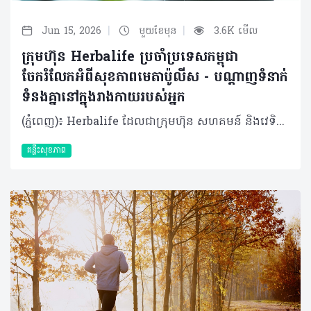
|
|
Jun 15, 2026
មួយខែមុន
3.6K មើល
ក្រុមហ៊ុន Herbalife ប្រចាំប្រទេសកម្ពុជា
ចែករំលែកអំពីសុខភាពមេតាប៉ូលីស - បណ្តាញទំនាក់
ទំនងគ្នានៅក្នុងរាងកាយរបស់អ្នក
(ភ្នំពេញ)៖ Herbalife ដែលជាក្រុមហ៊ុន សហគមន៍ និងវេទិកាភ្ជាប់ទំនាក់ទំនង លំដាប់ថ្នាក់ពិភពលោក ផ្នែកសុខភាព និងសុខុមាលភាពបានចែករំលែកអំពី សុខភាពមេតាប៉ូលីសនិងបណ្តាញទំនាក់ទំនងគ្នានៅក្នុងរាងកាយរបស់អ្នក។ សុខភាពមេតាប៉ូលីស មិនមែនត្រឹមតែជាការគ្រប់គ្រងទម្ងន់ ឬជាតិស្ករនោះទេ ប៉ុន្តែវាគឺជាសមត្ថភាពរបស់រាងកាយក្នុងការបំប្លែងអាហារទៅជាថាមពលប្រកបដោយប្រសិទ្ធភាព។ វាក៏រួមបញ្ចូលទាំងការរក្សាកម្រិតជាតិស្ករ ជាតិខ្លាញ់ សម្ពាធឈាមឱ្យនៅកម្រិតល្អ និងការបង្ការការរលាករ៉ាំរ៉ៃក្នុងរាងកាយផងដែរ។ ការផ្លាស់ប្តូររបបអាហារ ការរស់នៅបែបអង្គុយច្រើនមិនសូវបញ្ចេញកម្លាំង គឺជាកត្តាជម្រុញឱ្យសុខភាពមេតាប៉ូលីសធ្លាក់ចុះ​។​ វាជាការចាំបាច់ដែលយើងត្រូវយកចិត្តទុកដាក់លើសុខភាពមេតាប៉ូលីសឱ្យបានតាំងពីដំបូង។​ យើងអាចធ្វើទៅបានតាម​រយៈ​ការទទួលទានអាហារដែលមានជីវជាតិគ្រប់គ្រាន់ និងការរក្សាទម្លាប់រស់នៅល្អៗឱ្យបានជាប់លាប់។ ការពង្រឹងសុខភាពមេតាប៉ូលីស មិនមែនជាការដោះស្រាយមួយឆាវៗនោះទេ ប៉ុន្តែវាទាមទារឱ្យយើងផ្ដោតលើការស្តារតុល្យភាពនៃប្រព័ន្ធរាងកាយទាំងមូលឡើងវិញ។ ខាងក្រោមនេះគឺជាវិធីសាស្ត្រមួយចំនួនដើម្បីសម្រេចគោលដៅនេះ៖ គន្លឹះទី ១៖ សមាសធាតុផ្សំនៃរាងកាយពិតជាសំខាន់ (Body composition matters) មេតាប៉ូលីស មិនមែនរងឥទ្ធិពលពីទម្ងន់ខ្លួនតែមួយមុខនោះទេ ប៉ុន្តែវាអាស្រ័យទៅលើសមាសធាតុផ្សំនៃរាងកាយទាំងមូល។ ការដឹងពីអត្រាធៀបរវាង សាច់ដុំ និងខ្លាញ់ ផ្តល់រូបភាពច្បាស់លាស់អំពីសុខភាពមេតាប៉ូលីស ជាងការមើលតែលើទម្ងន់ ឬសន្ទស្សន៍ម៉ាសរាងកាយ (BMI) តែម្យ៉ាង។ សាច់ដុំ កោសិកាសាច់ដុំគឺជាផ្នែកដែលសកម្មខ្លាំងក្នុងការធ្វើមេតាប៉ូលីស ដូច្នេះការមានសាច់ដុំកាន់តែច្រើន មានន័យថារាងកាយរបស់អ្នកប្រើប្រាស់ថាមពលកាន់តែច្រើន សូម្បីតែក្នុងពេលដែលអ្នកកំពុងសម្រាកក៏ដោយ។ ខ្លាញ់ ជាផ្នែកសំខាន់នៃសុខភាពមេតាប៉ូលីស វាជាប្រភពថាមពលដែលរាងកាយពឹងផ្អែកពេញមួយថ្ងៃ ហើយវាក៏ជាផ្នែកមួយ​ដែលជួយបង្កើតភ្នាសការពារកោសិកាផងដែរ។ ទោះជាយ៉ាងណាក៏ដោយ ខ្លាញ់ច្រើនពេក ជាពិសេសខ្លាញ់មិនល្អនៅជុំវិញសរីរាង្គខាងក្នុង (Internal Organ) អាចរំខានដល់តុល្យភាពមេតាប៉ូលីស និងអាច បង្កើនហានិភ័យនៃការរលាកផ្សេងៗ។ ខ្លាញ់ល្អ ដូចជាអាស៊ីតខ្លាញ់អូមេហ្គា-៣ (Omega-3) នៅក្នុងត្រី ខ្លាញ់នៅក្នុងគ្រាប់ធញ្ញជាតិ និងប្រេងអូលីវ គឺជួយពង្រឹងមុខងារមេតាប៉ូលីស។ ការស្រាវជ្រាវបានបង្ហាញថា អូមេហ្គា-៣ ជួយដល់ការបង្កើតសាច់ដុំ និងស្តារសាច់ដុំក្រោយហាត់ប្រាណឡើងវិញផងដែរ។ លើសពីនេះ វាក៏ជួយឱ្យរាងកាយប្រើប្រាស់ជាតិស្ករបានល្អ (អាំងស៊ុយលីន) ជួយគ្រប់គ្រងទម្ងន់ និងការពារកុំឱ្យបាត់បង់កម្លាំងសាច់ដុំ ចំពោះមនុស្សចាស់ដែលប្រឈមនឹងការស្រកសាច់ដុំតាមវ័យផងដែរ។ គន្លឹះទី ២៖ ការគ្រប់គ្រងកម្រិតជាតិស្ករក្នុងឈាម ការរក្សាកម្រិតជាតិស្ករក្នុងឈាមឱ្យមានលំនឹង គឺជាចំណុចដ៏សំខាន់បំផុតសម្រាប់សុខភាពមេតាប៉ូលីស។ នៅពេលយើងញ៉ាំកាបូអ៊ីដ្រាត ជាតិស្ករនឹងចូលទៅក្នុងឈាម រាងកាយនឹងបញ្ចេញអាំងស៊ុយលីន ដើម្បីជួយបញ្ជូនជាតិស្ករទាំងនោះទៅក្នុងកោសិកាសម្រាប់បង្កើតជាថាមពល។ ផ្ទុយទៅវិញ ការញ៉ាំអាហារដែលមានជាតិស្ករខ្ពស់ ញឹកញាប់ពេក (ដូចជា នំខេក នំបុ័ងស ឬភេសជ្ជៈផ្អែម) ដែលខ្វះជាតិសរសៃ និងប្រូតេអ៊ីន នឹងធ្វើឱ្យជាតិស្ករក្នុងឈាមឡើងខ្ពស់ខ្លាំងភ្លាមៗ ដែលបន្ទាប់មកបង្ខំឱ្យរាងកាយបញ្ចេញអាំងស៊ុយលីនមកច្រើនហួសប្រមាណ ដែលយូរៗទៅនឹងធ្វើឱ្យមេតាប៉ូលីសចុះខ្សោយ។ ដើម្បីឱ្យរាងកាយគ្រប់គ្រងថាមពលបានល្អ យើងគួរផ្តោតលើអាហារដែលមានតុល្យភាពដូចជា ម្សៅដែលមិនសូវឡើងជាតិស្ករខ្លាំង (Low-glycemic) ប្រូតេអ៊ីន ខ្លាញ់ល្អ និងជាតិសរសៃឱ្យបានច្រើន។ ការទទួលទានអាហារឱ្យទៀងពេលវេលា និងការចៀសវាងការទទួលទានពេលយប់ជ្រៅ គឺមានសារៈសំខាន់ខ្លាំងណាស់ ដើម្បីឱ្យប្រព័ន្ធមេតាប៉ូលីសដំណើរការស្របទៅតាមអ្វីដែលដែលរាងកាយអ្នកទម្លាប់ពីធម្មជាតិមកស្រាប់។ ការធ្វើបែបនេះ នឹងជួយឱ្យរាងកាយប្រើប្រាស់អាំងស៊ុយលីនបានកាន់តែមានប្រសិទ្ធភាព និងជួយឱ្យការទាញយកថាមពលមកប្រើប្រាស់បានកាន់តែល្អប្រសើរ។ គន្លឹះទី ៣៖ សុខភាពពោះវៀន ពោះវៀនត្រូវបានគេហៅថាជា "ខួរក្បាលទីពីរ" របស់រាងកាយ ហើយវាគឺជាកត្តាដ៏សំខាន់បំផុតមួយដែលជួយជម្រុញសុខភាពមេតាប៉ូលីស។ នៅក្នុងពោះវៀនមានមីក្រូសារពាង្គកាយតូចៗរាប់លាន ដែលធ្វើការងារយ៉ាងជិតស្និទ្ធជាមួយសរីរាង្គ​ផ្សេង​ៗ ដើម្បីជួយដល់ការបំប្លែងសារធាតុចិញ្ចឹម និងការទាញយកថាមពលពីអាហារ។ ប្រសិនបើពោះវៀនមានសុខភាពល្អ និងមានតុល្យភាព នោះមានន័យថាមេតាប៉ូលីសក៏ដំណើរការបានល្អផងដែរ។ សុខភាពពោះវៀន គឺជាដំណើរការដែលត្រូវធ្វើការបន្តិចម្តងៗ តាមរយៈការញ៉ាំអាហារដែលមានប្រូបាយអូទិក (Probiotics) អាហារដែលមានជាតិសរសៃ (Prebiotics)​ របបអាហារដែលមានតុល្យភាព និងការរស់នៅប្រកបដោយទម្លាប់ល្អ។ ការអនុវត្តទម្លាប់ទាំងនេះជាប់លាប់ នឹងជួយចិញ្ចឹមមីក្រូសារពាង្គកាយល្អៗក្នុងពោះវៀនឱ្យកាន់តែរឹងមាំ ដែលជួយដល់ប្រព័ន្ធភាពស៊ាំ កាត់បន្ថយការរលាកក្នុងរាងកាយ និងជម្រុញឱ្យប្រព័ន្ធមេតាប៉ូលីសដំណើរការបានកាន់តែប្រសើរ។ គន្លឹះទី ៤៖ ការសម្រាក និងការស្តារឡើងវិញ (Rest and reset) ការគេងបានស្កប់ស្កល់ និងការគ្រប់គ្រងស្ត្រេសបានល្អ ជួយឱ្យអ័រម៉ូនក្នុងរាងកាយមានលំនឹង ដែលជួយឱ្យប្រព័ន្ធមេតាប៉ូលីសដំណើរការបានល្អ ជួយគ្រប់គ្រងចំណង់អាហារ និងរក្សាកម្រិតជាតិស្ករក្នុងឈាមឱ្យមានស្ថេរភាព។ អ្វីដែលស្បែករបស់អ្នកអាចប្រាប់អំពីសុខភាពមេតាប៉ូលីស ទោះបីជាសុខភាពមេតាប៉ូលីសដំណើរការនៅខាងក្នុងក៏ដោយ ប៉ុន្តែផលប៉ះពាល់របស់វាក៏អាចបង្ហាញឱ្យឃើញនៅលើស្បែកផងដែរ។ ទោះបីជាសុខភាពស្បែកមិនមែនជាអ្នកកំណត់មុខងារមេតាប៉ូលីសក៏ដោយ ប៉ុន្តែវាអាចឆ្លុះបញ្ចាំងពីអតុល្យភាពដែលពាក់ព័ន្ធនឹងសុខភាពពោះវៀន ការគ្រប់គ្រងជាតិស្ករ សមាសធាតុផ្សំនៃរាងកាយ ការគេង ព្រមទាំងស្ត្រេសផងដែរ។ ស្បែកដែលថ្លា និងភ្លឺរលោង (Glass skin) ដែលមនុស្សជាច្រើនប្រាថ្នាចង់បាន គឺចាប់ផ្តើមចេញពីការផ្តល់អាហារូបត្ថម្ភដល់រាងកាយពីខាងក្នុង ៖ ប្រូតេអ៊ីន៖ ការទទួលទានប្រូតេអ៊ីនឱ្យបានគ្រប់គ្រាន់ជួយដល់ការជួសជុល និងបង្កើតកោសិកាស្បែកថ្មី បន្លែផ្លែឈើចម្រុះពណ៌៖ ផ្តល់នូវសារធាតុប្រឆាំងអុកស៊ីតកម្ម ដូចជាវីតាមីន A, C, E និងសារធាតុរុក្ខជាតិ (Phytonutrients) ដែលជួយការពារប្រឆាំងនឹងភាពតានតឹងអុកស៊ីតកម្ម និងជួយដល់ការបង្កើត Collagen ការរក្សាជាតិទឹក៖ ការញ៉ាំទឹកឱ្យបានគ្រប់គ្រាន់ និងអាហារដែលមានជីវជាតិចម្រុះមុខ ជួយរក្សារស្បែកឱ្យមានភាពយឺត និងស្រស់ថ្លា សុខភាពមេតាប៉ូលីសល្អ គឺជាការរៀបចំប្រព័ន្ធរាងកាយឱ្យមានភាពស៊ីសង្វាក់គ្នា។ ការជ្រើសរើសទម្លាប់ល្អៗជារៀងរាល់ថ្ងៃ ទោះបីជាជារឿងតូចតាច ក៏អាចបង្កើតជាគ្រឹះដ៏រឹងមាំសម្រាប់សុខភាពមេតាប៉ូលីស និងជួយឱ្យមានសុខភាពល្អក្នុងរយៈពេលវែង។ អំពីក្រុមហ៊ុន Herbalife ក្រុមហ៊ុន Herbalife (NYSE: HLF) គឺជាក្រុមហ៊ុនសុខភាព និងសុខុមាលភាពឈានមុខគេ និងជាសហគមន៍ដែលកំពុងផ្លាស់ប្តូរជីវិតរបស់មនុស្សជាមួយនឹងផលិតផលអាហារូបត្ថម្ភដ៏អស្ចារ្យ និងជាឱកាសអាជីវកម្មសម្រាប់សមាជិកឯករាជ្យ​របស់ខ្លួនចាប់តាំងពីឆ្នាំ 1980។ ក្រុមហ៊ុនផ្តល់ជូននូវផលិតផលដែលគាំទ្រដោយវិទ្យាសាស្រ្តដល់អ្នកប្រើប្រាស់នៅក្នុងទីផ្សារជាង 90។ តាមរយៈសមាជិកឯករាជ្យដែលផ្តល់ជូននូវការបណ្តុះបណ្តាលមួយទល់មួយ និងផ្តល់ការគាំទ្រសហគមន៍ដោយបំផុសគំនិតឱ្យអតិថិជនប្រកាន់ខ្ជាប់នូវរបៀបរស់នៅដែលមានភាពសកម្ម។
គន្លឹះសុខភាព