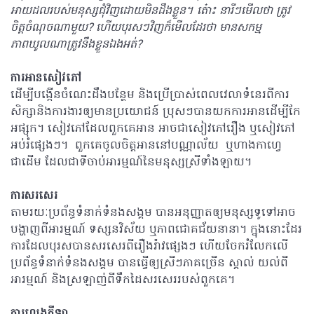
អាយដលរបស់មនុស្សជុំវិញដោយមិនដឹងខ្លួន។ ត៎ោះ នារីៗមើលថា ត្រូវ
ចិត្តចំណុចណាមួយ? ហើយបុរសៗវិញក៏មើលដែរថា មានសកម្ម
ភាពឃូលណាត្រូវនឹងខ្លួនឯងអត់?
ការអានសៀវភៅ
ដើម្បីបង្កើនចំណេះដឹងបន្ថែម និងប្រើប្រាស់ពេលវេលាទំនេរពីការ
សិក្សានិងការងារឲ្យមានប្រយោជន៍ ប្រុសៗបានយកការអានដើម្បីកែ
អផ្សុក។ សៀវភៅដែលពួកគេអាន អាចជាសៀវភៅរឿង ឬសៀវភៅ
អប់រំផ្សេងៗ។ ពួកគេចូលចិត្តអាននៅបណ្ណាល័យ ឬហាងកាហ្វេ
ជាដើម ដែលជាទីចាប់អារម្មណ៍នៃមនុស្សស្រីទាំងឡាយ។
ការសរសេរ
តាមរយៈប្រព័ន្ធទំនាក់ទំនងសង្គម បានអនុញ្ញាតឲ្យមនុស្សទូទៅអាច
បង្ហាញពីអារម្មណ៍ ទស្សនវិស័យ ឬភាពជោគជ័យនានា។ ក្នុងនោះដែរ
ការដែលបុរសបានសរសេរពីរឿងរ៉ាវផ្សេងៗ ហើយចែករំលែកលើ
ប្រព័ន្ធទំនាក់ទំនងសង្គម បានធ្វើឲ្យស្រីៗភាគច្រើន ស្គាល់ យល់ពី
អារម្មណ៍ និងស្រឡាញ់ពីទឹកដៃសរសេររបស់ពួកគេ។
ការលេងកីឡា