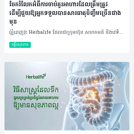
ចែករំលែកអំពីការចាប់គូរអាហារដែលត្រឹមត្រូវ
ដើម្បីជួយឱ្យអ្នកទទួលបានសារធាតុចិញ្ចឹមច្រើនជាង
មុន
(ភ្នំពេញ)៖ Herbalife ដែលជាក្រុមហ៊ុន សហគមន៍ និងវេទិកាភ្ជាប់ទំនាក់ទំនង លំដាប់ថ្នាក់ពិភពលោក ផ្នែកសុខភាព និងសុខុមាលភាពបានចែករំលែកអំពី ការចាប់គូរអាហារដោយឆ្លាតវៃ ដើម្បីជួយឱ្យអ្នកទទួលបានសារធាតុចិញ្ចឹមច្រើនជាងមុន។ អាហារូបត្ថម្ភល្អមិនមែនសំដៅលើការទទួលទានតែអាហារដែលកំពូល (Superfood) ឬវីតាមីនតែមួយមុខៗនោះទេ។ ផ្ទុយទៅវិញគឺជាការទទួលទានឱ្យមានតុល្យភាពចម្រុះមុខ ដើម្បីផ្តល់សារធាតុចិញ្ចឹមគ្រប់គ្រាន់ដល់រាងកាយសម្រាប់ការលូតលាស់ និងសុខុមាលភាពទូទៅ។ ការចាប់គូអាហារនឹងជួយឱ្យរាងកាយស្រូបយក និងប្រើប្រាស់សារធាតុចិញ្ចឹមទាំងនោះបានកាន់តែមានប្រសិទ្ធភាព។ វិទ្យាសាស្ត្រអាហារូបត្ថម្ភបានទទួលស្គាល់ថា ការរួមបញ្ចូលគ្នានៃអាហារមួយចំនួនអាចមានឥទ្ធិពលលើកម្រិតសារធាតុចិញ្ចឹមអាចត្រូវបានស្រូបយក និងប្រើប្រាស់ដោយរាងកាយ។ ដូចនេះ អ្នកក៏មានអំណាចអាចជម្រុញការស្រូបយកសារធាតុចិញ្ចឹមនៃសារពាង្គកាយខាងក្នុងបានផងដែរ តាមរយៈការផ្គួរផ្គងអាហារនីមួយៗដោយខ្លួនឯង។ វិធីមួយក្នុងចំណោមវិធីដែលងាយស្រួលបំផុតនោះ គឺការផ្លាស់ប្តូរមុខម្ហូប និងការទទួលទានអាហារសុខភាពចម្រុះឱ្យបានទៀងទាត់ ជាជាងការទទួលទានអាហារដដែលៗរាល់ថ្ងៃ។ តើអ្នកមានដឹងទេថាការផ្គូរផ្គងអាហារមួយចំនួនអាចផ្តល់អត្ថប្រយោជន៍ដល់រាងកាយច្រើនជាងការដែលអ្នកញ៉ាំអាហារទាំងនោះដាច់ដោយឡែកពីគ្នា? ការចាប់គូរអាហារឆ្លាតវៃទាំង ៥ យ៉ាង៖ បន្លែចម្រុះ ដូចជា ស្ពៃពួយឡេង ការ៉ុត ម្ទេសប្លោក និងប៉េងប៉ោះ មានផ្ទុកសារធាតុ Carotenoids មិនត្រឹមតែធ្វើឱ្យរុក្ខជាតិមានពណ៌ស្រស់ស្អាតប៉ុណ្ណឹងទេ ប៉ុន្តែវាក៏ដើរតួជាសារធាតុប្រឆាំងអុកស៊ីតកម្មផងដែរ។ សមាសធាតុនេះវារលាយក្នុងខ្លាញ់ មានន័យថាវានឹងត្រូវបានស្រូបយកបានល្អប្រសើរ នៅពេលញ៉ាំជាមួយជាតិខ្លាញ់ខ្លះ។ អ្នកអាចបន្ថែមជាតិខ្លាញ់ល្អបានតាមវិធីជាច្រើន៖ លាយប្រេងអូលីវលើសាឡាត់ បន្ថែមគ្រាប់ធញ្ញជាតិបន្តិចបន្តួចទៅក្នុងបន្លែឆ្អិន ឬបន្ថែមផ្លែបឺរជាដើម។ តាមរយៈការធ្វើបែបនេះ រាងកាយរបស់អ្នកអាចស្រូបយកសារធាតុប្រឆាំងអុកស៊ីតកម្មដ៏មានប្រយោជន៍ទាំងនេះបានកាន់តែប្រសើរ។ វីតាមីន C ជាមួយជាតិដែក ជួយទ្រទ្រង់ដល់ដំណើរអុកស៊ីសែន និងជួយដល់មេតាប៉ូលីសក្នុងការបំប្លែងអាហារជាថាមពល។ វីតាមីន និងជាតិដែកនេះមាននៅក្នុងប្រភពរុក្ខជាតិ និងសាច់សត្វ។ ជាតិដែកប្រភេទ Heme ដែលមាននៅក្នុង សាច់បក្សី ត្រី និងស៊ុត រាងកាយងាយស្រូបយកដោយមានប្រសិទ្ធភាព ខណៈដែលជាតិដែកប្រភេទ Non-heme ពីអាហាររុក្ខជាតិដូចជា សណ្តែក សណ្តែកបណ្តុះ ស្ពៃពួយឡេង និងធញ្ញជាតិ រាងកាយស្រូបយកបានតិចតែប៉ុណ្ណោះ។ វីតាមីន C ជួយបង្កើនការស្រូបយកជាតិដែកប្រភេទ Non-heme នេះ។ អ្នកអាចទទួលទានបន្ថែមវីតាមីន C រួមគ្នា តួយ៉ាងការទទួលទានប៉េងប៉ោះ ផ្លែក្រូច និងស្ត្របឺរី ដោយយកពួកវាទៅលាយបញ្ចូលនិងមុខម្ហូបដទៃដែលសម្បូរវីតាមីន C ស្រាប់ ដើម្បីជួយឱ្យរាងកាយរបស់អ្នកស្រូបយកជាតិដែកប្រភេទ Non-heme នេះបានដោយមានប្រសិទ្ធភាព។ អាហារក្រឡុកប្រូតេអ៊ីន ដែលមានបន្ថែមជាតិដែកមករួចស្រេច ក៏អាចជួយបំពេញតម្រូវការជាតិដែកបានដែរ ហើយនៅពេលចាប់គូជាមួយអាហារសម្បូរវីតាមីន C ជាតិដែកនឹងត្រូវបានស្រូបយកយ៉ាងល្អប្រសើរ។​ ដូច្នោះអ្នកអាចសាកបន្ថែមផ្លែឈើដូចជា ផ្លែម្នាស់ ស្ត្រប៊ឺរី ឬផ្លែស្វាយ ទៅក្នុងអាហារក្រឡុករបស់អ្នកបាន។ ការបន្ថែមបន្តិចបន្តួចទាំងនេះ អាចបង្កើតភាពខុសប្លែកគ្នា ក្នុងការបំពេញតម្រូវការសារធាតុចិញ្ចឹមប្រចាំថ្ងៃបាន។ តែបៃតង ជាមួយអាហារដែលសម្បូរវីតាមីន C តែបៃតងមានសមាសធាតុរុក្ខជាតិដ៏មានប្រយោជន៍ហៅថា Catechins ដែលដើរតួជាសារធាតុប្រឆាំងអុកស៊ីតកម្ម។ ការបន្ថែមក្រូចឆ្មារទៅក្នុងតែរបស់អ្នក ឬការទទួលទានវារួមជាមួយផ្លែឈើដែលសម្បូរវីតាមីន C (ដូចជា ក្រូច ស្ត្រប៊ឺរី ឬគីវី) ជួយឱ្យការស្រូបយកសមាសធាតុទាំងនេះមានភាពប្រសើរឡើង។ ប្រសិនបើអ្នកមានទម្លាប់ទទួលទានតែបៃតង ការចាប់គូវាជាមួយអាហារសម្រន់ដែលមានតុល្យភាព និងមានវីតាមីន C គឺរឹតតែល្អ។ ហើយប្រសិនបើអាហារសម្រន់របស់អ្នកមានជាតិប្រូតេអ៊ីន និងជាតិសរសៃ (Fiber) ច្រើនទៀត នោះវាកាន់តែប្រសើរព្រោះវានឹងជួយផ្តល់ថាមពលបានយូរ។ វីតាមីន D ជាមួយអាហារសម្បូរកាល់ស្យូម៖ វីតាមីន D ចាំបាច់សម្រាប់ជួយឱ្យរាងកាយស្រូបយកកាល់ស្យូម ដែលទ្រទ្រង់ដល់សុខភាពឆ្អឹង និងមុខងារសាច់ដុំ។ ត្រីដែលមានជាតិខ្លាញ់ដូចជា ត្រីសាល់ម៉ុន ត្រីបេកា និង ស៊ុតផ្តល់​​នូវវីតាមីន D បន្លែស្លឹកបៃតង អាហារធ្វើពីទឹកដោះគោ និងភេសជ្ជៈធ្វើពីរុក្ខជាតិដែលបន្ថែមសារធាតុចិញ្ចឹម ជួយផ្តល់នូវកាល់ស្យូម។ សម្រាប់អ្នកដែលមិនសូវទទួលទានសាច់ ផលិតផលដែលមានសារធាតុចិញ្ចឹម ឬអាហារបំប៉នដែលផ្តល់វីតាមីន D អាចជួយបំពេញចន្លោះខ្វះខាតទាំងនេះបាន។ នៅពេលរួមបញ្ចូលគ្នាជាមួយអាហារសម្បូរកាល់ស្យូម មិនថាពីប្រភពរុក្ខជាតិ ឬសត្វនោះទេ ពួកវាអាចជួយទ្រទ្រង់តម្រូវការរាងកាយរបស់អ្នកបាន។ មនុស្សពេញវ័យជាច្រើនមិនសូវទទួលទានប្រូតេអ៊ីន និងជាតិសរសៃបានគ្រប់គ្រាន់តាមតម្រូវការប្រចាំថ្ងៃនោះទេ សារធាតុទាំងពីរនេះសុទ្ធតែសំខាន់សម្រាប់ទ្រទ្រង់ភាពឆ្អែត។ ដូច្នេះការរួមបញ្ចូលប្រូតេអ៊ីនជាមួយអាហារដែលមានជាតិសរសៃខ្ពស់ អាចជួយឱ្យអ្នកមានអារម្មណ៍ឆ្អែតបានយូរ ហើយជាតិសរសៃក៏ជួយដល់សុខភាពប្រព័ន្ធរំលាយអាហារផងដែរ។ សរុបសេចក្តីមកវិញ អាហារូបត្ថម្ភល្អ មិនមែនជាច្បាប់ដ៏តឹងរ៉ឹង ឬការដេញតាមញ៉ាំតែអាហារកំពូល Superfood ណាមួយនោះទេ។ វាគឺជាការផ្តល់ឱ្យរាងកាយរបស់អ្នកនូវសារធាតុចិញ្ចឹមដែលវាត្រូវការឱ្យបានទៀងទាត់ តាមរបៀបដែលសមស្របនឹងរបៀបរស់នៅរបស់អ្នក។ ការទទួលទានអាហារចម្រុះមានន័យថា អ្នកនឹងទទួលបានអត្ថប្រយោជន៍ពីការចាប់គូអាហារទាំងនេះ។ ខណៈពេលដែលអាហារធម្មជាតិគឺជាអាហារចម្បងនៃរបបអាហារ ផលិតផលដែលបន្ថែមសារធាតុចិញ្ចឹម អាហារក្រឡុកប្រូតេអ៊ីន សុទ្ធតែអាចប្រើជារបស់ជំនួយបំពេញចន្លោះខ្វះខាត ជាពិសេសនៅពេលដែលអ្នកមមាញឹកហើយត្រូវការឱ្យរាងកាយអ្នកមានអាហារូបត្ថម្ភគ្រប់គ្រាន់។ អាហារូបត្ថម្ភ មិនមែនទាមទារភាពល្អឥតខ្ចោះនោះទេ ប៉ុន្តែវាទាមទារនូវភាពជាប់លាប់ក្នុងការអនុវត្ត។ តាមរយៈការរួមបញ្ចូលគ្នារវាងការចាប់គូអាហារ ជាមួយនឹងការជ្រើសរើសអាហារដែលផ្ដល់សុខភាពល្អ រួមមានប្រូតេអ៊ីនពី ប្រភពរុក្ខជាតិ និងសត្វ បន្លែផ្លែឈើ គ្រាប់ធញ្ញជាតិដែលសម្បូរជាតិសរសៃ និងខ្លាញ់ល្អ អ្នកនឹងនឹងទទួលបាននូវអាហារូបត្ថម្ភដែលប្រកបដោយនិរន្តរភាព ដើម្បីផ្ដល់ឱ្យរាងកាយនូវអ្វីដែលវាត្រូវការជាចាំបាច់ពីមួយថ្ងៃទៅមួយថ្ងៃ។ អំពីក្រុមហ៊ុន Herbalife ក្រុមហ៊ុន Herbalife (NYSE: HLF) គឺជាក្រុមហ៊ុនសុខភាព និងសុខុមាលភាពឈានមុខគេ និងជាសហគមន៍ដែលកំពុងផ្លាស់ប្តូរជីវិតរបស់មនុស្សជាមួយនឹងផលិតផលអាហារូបត្ថម្ភដ៏អស្ចារ្យ និងជាឱកាសអាជីវកម្មសម្រាប់សមាជិកឯករាជ្យ​របស់ខ្លួនចាប់តាំងពីឆ្នាំ 1980។ ក្រុមហ៊ុនផ្តល់ជូននូវផលិតផលដែលគាំទ្រដោយវិទ្យាសាស្រ្តដល់អ្នកប្រើប្រាស់នៅក្នុងទីផ្សារជាង 90។ តាមរយៈសមាជិកឯករាជ្យដែលផ្តល់ជូននូវការបណ្តុះបណ្តាលមួយទល់មួយ និងផ្តល់ការគាំទ្រសហគមន៍ដោយបំផុសគំនិតឱ្យអតិថិជនប្រកាន់ខ្ជាប់នូវរបៀបរស់នៅដែលមានភាពសកម្ម។
គន្លឹះសុខភាព