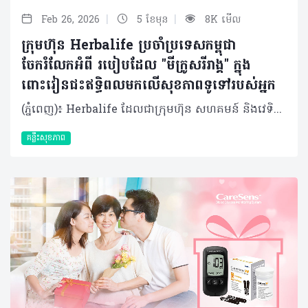
|
|
Feb 26, 2026
5 ខែមុន
8K មើល
ក្រុមហ៊ុន Herbalife ប្រចាំប្រទេសកម្ពុជា
ចែករំលែកអំពី របៀបដែល "មីក្រូសរីរាង្គ" ក្នុង
ពោះវៀនជះឥទ្ធិពលមកលើសុខភាពទូទៅរបស់អ្នក
(ភ្នំពេញ)៖ Herbalife ដែលជាក្រុមហ៊ុន សហគមន៍ និងវេទិកាភ្ជាប់ទំនាក់ទំនងលំដាប់ថ្នាក់ពិភពលោក ផ្នែកសុខភាព និងសុខុមាលភាពបានចែករំលែកអំពីរបៀបដែល "មីក្រូសរីរាង្គ" ក្នុងពោះវៀនជះឥទ្ធិពលមកលើសុខភាពទូទៅរបស់យើង ។ មានមនុស្សតិចណាស់ដែលដឹងថា រាងកាយរបស់យើងមិនមែនផ្សំឡើងទាំងស្រុងដោយកោសិកាតែម្យ៉ាងនោះទេ។ មីក្រូសរីរាង្គរាប់លានរស់នៅក្នុងពោះវៀនរបស់យើង ហើយចំនួនរបស់ពួកវា លើសពីចំនួនសរុបនៃកោសិកាផ្ទាល់ខ្លួនរបស់យើងទៅទៀត។ ប្រព័ន្ធអេកូឡូស៊ីខ្នាតតូចនេះ ដែលមានបាក់តេរី វីរុស មេរោគផ្សិត និងប្រូតូហ្សូអា ត្រូវបានអ្នកវិទ្យាសាស្ត្រហៅថា "ហ្សែនទីពីរ" ហើយវាជះឥទ្ធិពលយ៉ាងស្ងប់ស្ងាត់ដល់ការរំលាយអាហារ ប្រព័ន្ធភាពស៊ាំ អារម្មណ៍ និងសូម្បីតែមុខងារនៃការយល់ដឹងរបស់យើង។ បាក់តេរីក្នុងពោះវៀន (Gut microbiota) មិនមែនគ្រាន់តែជា "អ្នកដំណើរឆ្លងកាត់" ធម្មតានោះទេ ប៉ុន្តែគឺជាដៃគូរួមរស់ដែលបានវិវត្តន៍មកជាមួយមនុស្សអស់រាប់លានឆ្នាំមកហើយ។ នៅក្នុងពោះវៀនរបស់មនុស្សពេញវ័យដែលមានសុខភាពល្អ មានបាក់តេរីច្រើនជាង ១,០០០ ប្រភេទ ដែលមានទម្ងន់សរុបពី ១ ទៅ ២ គីឡូក្រាម ដែលស្មើនឹងទម្ងន់នៃថ្លើមមួយ។ មីក្រូសរីរាង្គទាំងនេះមានអន្តរកម្មជាមួយយើងតាមបណ្តាញដ៏ស្មុគស្មាញ៖ • ពួកវាជួយបំបែកជាតិសរសៃដែលពិបាករំលាយ និងបង្កើតអាស៊ីតខ្លាញ់ខ្សែខ្លី (ដូចជា Butyrate) ដើម្បីផ្តល់ថាមពលដល់កោសិកាពោះវៀន។ • សំយោគសារធាតុចិញ្ចឹម វីតាមីន K និងវីតាមីនក្រុម B។ • បង្ហាត់ប្រព័ន្ធភាពស៊ាំរបស់យើងឱ្យចេះបែងចែករវាងមិត្តនិងសត្រូវ។ • ចូលរួមក្នុងកិច្ចការគ្រប់គ្រងការរំលាយអាហារ (Metabolism) និងការឆ្លើយតបនឹងការរលាក។ ក្នុងរយៈពេលប៉ុន្មានឆ្នាំចុងក្រោយនេះ អ្នកវិទ្យាសាស្ត្របានរកឃើញថា ឥទ្ធិពលនៃបាក់តេរីក្នុងពោះវៀនមានវិសាលភាពលើសពីប្រព័ន្ធរំលាយអាហារទៅទៀត។ តាមរយៈ "Gut-brain axis" ប្រព័ន្ធទំនាក់ទំនងទ្វេទិសនេះអនុញ្ញាតឱ្យមីក្រូសរីរាង្គផលិតសារធាតុសរសៃប្រសាទដូចជា serotonin (ប្រហែល ៩០% ត្រូវបានផលិតនៅក្នុងពោះវៀន), dopamine និង GABA ដែលជះឥទ្ធិពលដោយផ្ទាល់ដល់ការឆ្លើយតបនៃអារម្មណ៍ និងភាពតានតឹង។ ការសិក្សាមួយដែលបានចុះផ្សាយក្នុងទស្សនាវដ្តី Nature Microbiology បានផ្សារភ្ជាប់សមាសភាពជាក់លាក់នៃពោះវៀនទៅនឹងហានិភ័យនៃជំងឺធ្លាក់ទឹកចិត្ត។ ការសិក្សាមួយទៀតក៏បានរកឃើញថា បាក់តេរីក្នុងពោះវៀនរបស់អ្នកជំងឺ Parkinson មានភាពខុសគ្នាខ្លាំងពីមនុស្សដែលមានសុខភាពល្អ ដែលនេះបង្ហាញថាពោះវៀនអាចជាចំណុចចាប់ផ្តើមមួយនៃជំងឺប្រព័ន្ធសរសៃប្រសាទនេះ។ ទោះជាយ៉ាងណាក៏ដោយ ប្រព័ន្ធអេកូឡូស៊ីដ៏តូចឆ្មានេះគឺងាយរងគ្រោះណាស់។មានកត្តាជាច្រើនដែលរបៀបរស់នៅក្នុងសម័យទំនើបនេះអាចបណ្តាលឱ្យមានអតុល្យភាពបាក់តេរី (ហៅតាមវេជ្ជសាស្ត្រថា Dysbiosis)៖ • របបអាហារ៖ របបអាហារបែបលោកខាងលិចដែលមានជាតិស្ករ និងខ្លាញ់ខ្ពស់ បានកាត់បន្ថយការទទួលទានជាតិសរសៃដែលចាំបាច់សម្រាប់បាក់តេរីមានប្រយោជន៍។ • ការប្រើប្រាស់ថ្នាំផ្សះហួសកម្រិត៖ ថ្នាំផ្សះដែលមានប្រសិទ្ធភាពខ្លាំងនិងទូលំទូលាយនឹងបោសសម្អាតមីក្រូសរីរាង្គយ៉ាងច្រើនដោយមិនរើសមុខនោះឡើយ។ • សម្ពាធផ្លូវចិត្តរ៉ាំរ៉ៃ៖ ស្ថានភាពស្ត្រេសបន្តបន្ទាប់ផ្លាស់ប្តូរការជ្រាបនៃពោះវៀន និងសមាសធាតុបាក់តេរី។ • ការគេងមិនគ្រប់គ្រាន់៖ រំខានដល់ចង្វាក់ជីវសាស្រ្ត (Circadian rhythm) និងប៉ះពាល់ដល់វដ្តមេតាប៉ូលីសនៃបាក់តេរី។ • ការធ្វើអនាម័យលើសកម្រិត៖ កាត់បន្ថយឱកាសសម្រាប់ការទាក់ទងជាមួយជាមួយមីក្រូសរីរាង្គចម្រុះដទៃទៀតនៅក្នុងបរិស្ថាន។ ផលប៉ះពាល់លើសុខភាព និងការថែទាំ អតុល្យភាពបាក់តេរី​ (Dysbiosis) នេះមានទំនាក់ទំនងយ៉ាងជិតស្និទ្ធជាមួយជំងឺជាច្រើន។ ជំងឺប្រព័ន្ធរំលាយអាហារដូចជា ជំងឺរលាកពោះវៀន និងរោគសញ្ញាពោះវៀនដែលងាយរងរំញោច (IBS) មានទំនាក់ទំនងនឹងការប្រែប្រួលបាក់តេរីជាក់លាក់។ មនុស្សដែលធាត់លើសទម្ងន់ជាទូទៅមានភាពចម្រុះនៃបាក់តេរីក្នុងពោះវៀនទាប ហើយផ្ទុយទៅវិញមានប្រសិទ្ធភាពក្នុងការស្រូបយកថាមពលខ្ពស់ជាង។ សូម្បីតែជំងឺប្រព័ន្ធភាពស៊ាំប្រឆាំងខ្លួនឯង ជំងឺអាលែហ្សី និងសូម្បីតែសុខភាពសរសៃឈាមបេះដូង ក៏អាចរងឥទ្ធិពលពីបាក់តេរីទាំងនេះដែរ ។ ដូច្នោះតើយើងគួរថែរក្សា "ប្រព័ន្ធអេកូឡូស៊ីដ៏តូចឆ្មា" នេះដោយរបៀបណា? 1. របបអាហារចម្រុះគឺជាមូលដ្ឋានគ្រឹះ៖ មីក្រូសរីរាង្គផ្សេងៗគ្នាចូលចិត្តអាហារខុសៗគ្នា ដូច្នេះភាពចម្រុះនៃរបបអាហារគឺជាគន្លឹះក្នុងការរក្សាភាពចម្រុះនៃបាក់តេរី។ បន្លែ ផ្លែឈើ គ្រាប់ធញ្ញជាតិ និងសណ្តែកដែលសម្បូរជាតិសរសៃគឺជា "ប្រេងឥន្ធនៈ" សម្រាប់បាក់តេរីមានប្រយោជន៍ ។ អាហារផ្អាប់ដូចជា យ៉ាអួ បន្លែផ្អាប់ និងតែ Kombucha សម្បូរទៅដោយប្រូបាយអូទិក (Probiotics) សកម្ម។ សារធាតុ Polyphenols (ដែលមានក្នុងផ្លែប៊ឺរី តែ និងសូកូឡាខ្មៅ) ក៏មានប្រសិទ្ធភាពជាប្រេបាយអូទិក (Prebiotics) ផងដែរដែលដើរតួជាស្បៀងសម្រាប់ជួយទ្រទ្រង់ដល់បាក់តេរីល្អៗដែលមានស្រាប់នៅក្នុងខ្លួន។ 2. ប្រើប្រាស់ថ្នាំផ្សះដោយឈ្លាសវៃ៖ អនុវត្តតាមការណែនាំរបស់គ្រូពេទ្យឱ្យបានពេញលេញ និងជៀសវាងការប្រើប្រាស់ដែលមិនចាំបាច់។ 3. គ្រប់គ្រងសម្ពាធផ្លូវចិត្ត និងការគេង៖ ការធ្វើសមាធិ ការហាត់ប្រាណបានទៀងទាត់ និងការរក្សាកាលវិភាគចូលដំណេកឱ្យទៀងទាត់ សុទ្ធតែជួយរក្សាសុខភាពពោះវៀនរបស់អ្នក។ 4. ធម្មជាតិ៖ ចេញទៅក្រៅផ្ទះខ្លះដើម្បីជួយឱ្យមានអន្តរកម្មរវាងអតិសុខមប្រាណចម្រុះក្នុងបរិស្ថាន ដែលអាចមានប្រយោជន៍ដល់​ការលូតលាស់នៃប្រព័ន្ធភាពស៊ាំ និងភាពចម្រុះនៃបាក់តេរីក្នុងខ្លួនយើងបាន។ ការប្រើប្រាស់អាហារបំប៉ន អាហារជួយចិញ្ចឹមប្រព័ន្ធអេកូឡូស៊ីខាងក្នុងខ្លួនរបស់យើង ក៏ប៉ុន្តែមនុស្សនៅក្នុងយុគសម័យថ្មីនេះ ជាទូទៅខ្វះការទទួលទានជាតិសរសៃ។ កត្តានានាដូចជាជីវិតដ៏មមាញឹក ប្រញ៉ាប់ប្រញាល់ របបអាហារគ្មានតុល្យភាព និងការថមថយនូវសកម្មភាពក្រៅផ្ទះ ធ្វើឱ្យរបបអាហារប្រចាំថ្ងៃតែមួយមុខពិបាកឆ្លើយតបទៅនឹងតម្រូវការរាងកាយជាក់ស្តែង។ អាហារបំប៉ន "ប្រូបាយអូទិក​ (Probiotic)" អាចចូលទៅក្នុងពោះវៀនដោយផ្ទាល់ដើម្បីបំពេញបន្ថែមបាក់តេរីមានប្រយោជន៍។ចំណែក "ប្រេបាយអូទិក (Prebiotics)" (ជាចម្បងគឺជាតិសរសៃរលាយ) គឺមានលក្ខណៈទូទៅជាង ដោយវាផ្តល់អាហារូបត្ថម្ភដល់បាក់តេរីមានប្រយោជន៍ដែលមានស្រាប់។ ទឹកប្រទាលកន្ទុយក្រពើជួយសម្រួលបរិស្ថានក្នុងក្នុងពោះវៀនៗ និងជួយជម្រុញការរីកលូតលាស់នៃប្រូបាយអូទិក។ ការរួមបញ្ចូលគ្នានេះរួមគ្នាបង្កើតបរិស្ថានអេកូឡូស៊ី ដែលកាន់តែអំណោយផលដល់ការលូតលាស់នៃមីក្រូសរីរាង្គចម្រុះ ដោយហេតុនេះបង្កើនតុល្យភាព និងភាពធន់នៃមីក្រូជីវសាស្ត្រពោះវៀន ដែលជះឥទ្ធិពលជាវិជ្ជមានដល់សុខភាព និងភាពស៊ាំទាំងមូល។ សរុបមក ស្នូលនៃសុខភាពពោះវៀនគឺសុខភាពរបស់បាក់តេរី ហើយការរក្សាតុល្យភាពនៃប្រព័ន្ធអេកូឡូស៊ីមីក្រូសរីរាង្គ គឺជាការវិនិយោគដ៏សំខាន់បំផុតមួយដែលយើងអាចធ្វើបានសម្រាប់សុខភាពខ្លួនឯង។ ការរក្សាបាក់តេរីក្នុងពោះវៀនឱ្យបានល្អ ស្មើរនឹងការស្រឡាញ់ខ្លួនឯង។ អំពីក្រុមហ៊ុន Herbalife ក្រុមហ៊ុន Herbalife (NYSE: HLF) គឺជាក្រុមហ៊ុនសុខភាព និងសុខុមាលភាពឈានមុខគេ និងជាសហគមន៍ដែលកំពុងផ្លាស់ប្តូរជីវិតរបស់មនុស្សជាមួយនឹងផលិតផលអាហារូបត្ថម្ភដ៏អស្ចារ្យ និងជាឱកាសអាជីវកម្មសម្រាប់អ្នកសមាជិកឯករាជ្យរបស់ខ្លួនចាប់តាំងពីឆ្នាំ 1980។ ក្រុមហ៊ុនផ្តល់ជូននូវផលិតផលដែលគាំទ្រដោយវិទ្យាសាស្រ្តដល់អ្នកប្រើប្រាស់នៅក្នុងទីផ្សារជាង 90។ តាមរយៈសមាជិកឯករាជ្យដែលផ្តល់ជូននូវការបណ្តុះបណ្តាលមួយទល់មួយ និងផ្តល់ការគាំទ្រសហគមន៍ដោយបំផុសគំនិតឱ្យអតិថិជនប្រកាន់ខ្ជាប់នូវរបៀបរស់នៅដែលមានភាពសកម្ម។
គន្លឹះសុខភាព