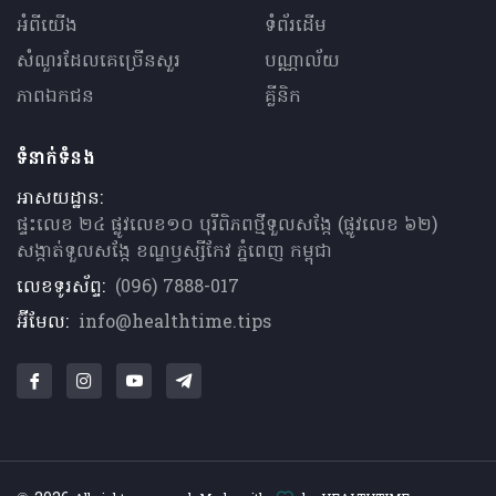
អំពីយើង
ទំព័រដើម
សំណួរ​ដែលគេ​ច្រើន​សួរ
បណ្ណាល័យ
ភាពឯកជន
គ្លីនិក
ទំនាក់ទំនង
អាសយដ្ឋាន:
ផ្ទះលេខ ២៤ ផ្លូវលេខ១០ បុរីពិភពថ្មីទួលសង្កែ (ផ្លូវលេខ ៦២)
សង្កាត់ទួលសង្កែ ខណ្ឌឫស្សីកែវ ភ្នំពេញ កម្ពុជា
លេខទូរស័ព្ទ:
(096) 7888-017
អ៊ីមែល:
info@healthtime.tips