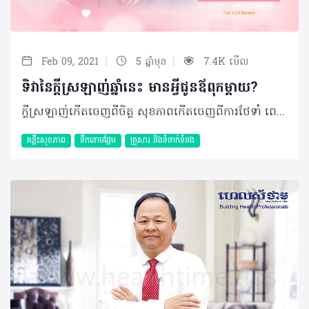
|
|
Feb 09, 2021
5 ឆ្នាំមុន
7.4K មើល
ទិវានៃក្តីស្រឡាញ់ឆ្នាំនេះ មានអ្វីជូនឪពុកម្តាយ?
ក្តីស្រឡាញ់កើតចេញពីចិត្ត សុខភាពកើតចេញពីការថែទាំ ពេលវេលានៅក្បែរគ្នាបានយូរប៉ុណ្ណាអាស្រ័យទៅលើការឲ្យតម្លៃលើក្តីស្រឡាញ់ពិតប្រាកដគឺ ការផ្តល់ពេលវេលា ការយកចិត្តទុកដាក់ជាប្រចាំ និងការថែទាំសុខភាព។ ទទួលបានក្តីស្រឡាញ់បែបនេះ តើមនុស្សជាទីស្រលាញ់របស់អ្នករំភើបយ៉ាងណាទៅណ៎? តែ... ត្រូវធ្វើបែបណាទៅ? វិធីសាស្ត្រងាយៗក្នុងឱកាស Pink Day ខាងមុខនេះ អ្នកអាចជូនកាដូពិសេសមួយដល់មនុស្សជាទីស្រឡាញ់របស់អ្នក ដើម្បីបញ្ជាក់ប្រាប់ថា អ្នកពិតជាស្រឡាញ់ពួកគាត់ពិតប្រាកដ ហើយកាដូនេះនឹងជាអ្នករំលឹកអ្នក ឲ្យអ្នក បង្ហាញក្តីស្រឡាញ់ទៅពួកគាត់ជាប្រចាំ។ កាដូពិសេសនោះ អាចជាអ្វី? យើងខ្ញុំសូមណែនាំ នូវម៉ាស៊ីនវាស់ជាតិស្ករឃែរសេន (Caresens) ដែលអាចឲ្យលោកអ្នកវាស់ជាតិស្ករដោយខ្លួនឯងបាន។ ឧបករណ៍នេះ មិនមែនប្រើបានតែអ្នកដែលមានជំងឺទឹកនោមផ្អែមប៉ុណ្ណោះទេ តាយាយ ប៉ាម៉ាក់ចាស់ៗ ក៏គួរតែមានម៉ាស៊ីនប្រភេទនេះផងដែរ ដើម្បីធ្វើការតាមដានជាតិស្ករក្នុងឈាមរបស់ពួកគាត់ ហើយអាចការពារពីជំងឺទឹកនោមផ្អែមថែមទៀត។ ពេលដែលកាដូនេះទៅដល់ដៃពួកគាត់ អ្នកត្រូវឆ្លៀតពេលនៅក្បែរពួកគាត់ យកចិត្តទុកដាក់ពួកគាត់ និងថែទាំសុខភាពគាត់ជាប្រចាំ បើទោះបីជាពួកគាត់អាចប្រើម៉ាស៊ីននេះដោយខ្លួនឯងក៏ដោយ ព្រោះនេះទើបជាក្តីស្រឡាញ់ពិតប្រាកដ។ ក្រៅពីនេះ អ្នកតមអាហារដើម្បីសម្រកទម្ងន់ ក៏ត្រូវប្រុងប្រយ័ត្នលើកម្រិតជាតិស្ករក្នុងខ្លួនគាត់ដែរ ដើម្បីឲ្យការសម្រកទម្ងន់មានប្រសិទ្ធភាព និងសុវត្ថិភាព។ ក្នុងឱកាសថ្ងៃនៃក្តីស្រលាញ់នេះ ឧបករណ៍ម៉ាស៊ីនវាស់ជាតិស្ករម៉ាក CareSens ដែលជាម៉ាស៊ីនតេស្តជាតិស្ករលេខ១ មកពីប្រទេសកូរ៉េ បានរៀបចំនូវកម្មវិធីយកម៉ាស៊ីនចាស់ប្តូរម៉ាស៊ីនថ្មី ដោយលោកអ្នកគ្រាន់តែយកម៉ាស៊ីនវាស់ជាតិស្ករណាមួយក៏បាន មកប្តូរយកម៉ាស៊ីនវាស់ជាតិស្ករថ្មីម៉ាក CareSens មួយគ្រឿងដោយឥតគិតថ្លៃ។ កម្មវិធីប្តូរនេះ មាននៅតាមបណ្តាឱសថស្ថានដៃគូទូទាំងប្រទេសរបស់យើង ដូចជា៖ រាជធានីភ្នំពេញ មាននៅ ឱសថស្ថាន អរុណរស្មីថ្មី ឱសថស្ថាន សួនសុវណ្ណ ឱសថស្ថាន HELPY ឱសថស្ថាន វិសារ ឱសថស្ថាន NORM ឱសថស្ថាន ធីតាសុភ័ក្ត្រ ឱសថស្ថាន ដេវាល់ដា ឱសថស្ថាន ឌីនីកា ឱសថស្ថាន ពន្លឺបញ្ចពណ៌ ឱសថស្ថាន មេឌីធិច ឱសថស្ថាន សុភ័ក្ត្រមិត្តសែនសុខ ឱសថស្ថាន អង្គរឧត្តម ខេត្តកំពង់ចាម ឱសថស្ថាន នាគព័ន្ធ ឱសថស្ថាន អង្គរធំ ខេត្តសៀមរាប ឱសថស្ថាន ខ្មែរ អង្គរ ឱសថស្ថាន ព្រះវិហារ ឱសថស្ថាន ព្រះវិហារ ១ ឱសថស្ថាន ព្រះវិហារ ២ ខេត្តកំពត៖​ ឱសថស្ថាន រិទ្ធិយ៉ា កាន់តែអស្ចារ្យជាងនេះទៀត Caresens នឹងចាប់ឆ្នោតជូនរង្វាន់ចំនួន៥ ដែលមួយរង្វាន់ៗ គឺ ម៉ាស៊ីនតេស្តជាតិស្ករ Caresens មួយឈុត ដោយលោកអ្នកគ្រាន់តែ Like page Caresens Glucose Meter (https://www.facebook.com/caresensglucosemeter) Share Page Caresens Glucose Meter ហើយ Inbox លេខទូរស័ព្ទ និងទីតាំងរបស់លោកអ្នក នោះលោកអ្នកនឹងអាចមានឱកាសឈ្នះរង្វាន់ដោយការចាប់ឆ្នោត។ រង្វាន់នឹងប្រកាសនៅថ្ងៃទី២២ ខែកុម្ភៈ ឆ្នាំ២០២១ ក្នុង Page Caresens Glucose Meter។ ស្រឡាញ់សុខភាពអ្នក តេស្តឃែរសេន(Caresens) ជាប្រចាំ ------------------------------------------------------- ប្រសិនបើអ្នកមានទាន់ដឹងពីរបៀបប្រើប្រាស់ អាចសាកសួរតាមឱសថស្ថាន ដែលអ្នកជាវ ឬអានពីការប្រើប្រាស់នៅទីនេះ https://healthtime.tips/km/library/article/2167។ ហើយសម្រាប់ពត៌មានបន្ថែម សូមទំនាក់ទំនងមកកាន់ផេកហ្វេសប៊ុកផ្លូវការរបស់យើងខ្ញុំគឺ CareSens Glucose Meter ឬតាមតំណភ្ជាប់ https://www.facebook.com/caresensglucosemeter
គន្លឹះសុខភាព
ទឹកនោមផ្អែម
គ្រួសារ​ និងទំនាក់ទំនង