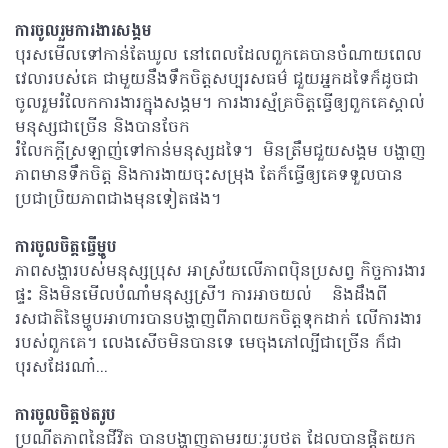
ការចូលរួមការងារសង្គម
បុរសមើលទៅកាន់តែឃូល នៅពេលដែលពួកគេបានចំណាយពេល
វេលារបស់គេ ជាមួយនឹងទឹកចិត្តសប្បុរសធម៌ ជួយអ្នកដទៃក៏ដូចជា
ចូលរួមរំលែកការងារក្នុងសង្គម។ ការងារស្ម័គ្រចិត្តធ្វើឲ្យពួកគេស្គាល់
មនុស្សជាច្រើន និងបានចែក
រំលែកក្តីស្រឡាញ់ទៅកាន់មនុស្សដទៃ។ មិនត្រឹមជួយសង្គម បង្ហាញ
ភាពមានទឹកចិត្ត និងការងាយចុះសម្រុង តែក៏ធ្វើឲ្យគេទទួលបាន
ប្រជាប្រិយភាពជាងមុនទៀតផង។
ការចូលចិត្តធ្វើម្ហូប
ភាពសង្ហារបស់មនុស្សប្រុស អាស្រ័យលើភាពប៉ិនប្រសព្វ កិច្ចការងារ
ផ្ទះ និងមិនមើលបំណាំមនុស្សស្រី។ ការអាចយល់ និងដឹងពី
រសជាតិនៃម្ហូបអាហារបានបង្ហាញពីភាពយកចិត្តទុកដាក់ លើការងារ
របស់ពួកគេ។ លេងសើចមិនបានទេ មេចុងភៅល្បីជាច្រើន ក៏ជា
បុរសដែរណា៎...
ការចូលចិត្តថតរូប
ប្រណីតភាពនៃជីវិត បានបង្ហាញតាមរយៈរូបថត ដែលបានផ្តិតយក