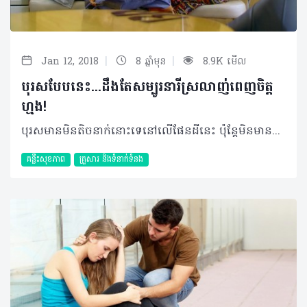
|
|
Jan 12, 2018
8 ឆ្នាំមុន
8.9K មើល
បុរសបែបនេះ...ដឹងតែសម្បូរនារីស្រលាញ់ពេញចិត្ត
ហ្មង!
បុរសមានមិនតិចនាក់នោះទេនៅលើផែនដីនេះ ប៉ុន្តែមិនមានច្រើននោះទេដែលមានគុណសម្បត្តិដូចនឹងអ្វីដែលមិត្តនារីភាគច្រើនរំពឹងចង់បាន...តើអ្នកដឹងទេថាតើមានអ្វីខ្លះ​ដែលជាមន្តស្នេហ៍ទាក់ចិត្តមិត្តនារី? តោះ! អានបន្តទៀត ដើម្បីសិក្សាពីលក្ខណៈសម្បត្តិ៥យ៉ាងដែលត្រូវបានចាត់ទុកថាជាចំណុចដែលស្រ្តីភាគច្រើនស្រលាញ់ពេញចិត្ត... •គេជាមនុស្សស្មោះត្រង់ និងស្មោះស្ម័គ្រ ៖ មាននារីជាច្រើនបានធ្លាប់បានជួបប្រទះនឹងបុរសដែលបានក្លែងបន្លំជាសុភាពបុរស ដែលជាមេរៀនមួយធ្វើឲ្យនាងពិបាកទទួលយក និងជឿទុកចិត្តបុរសដែលនាងជួបក្រោយៗមកទៀត។ ដូច្នេះហើយ ប្រសិនបើអ្នកធ្លាប់ជាមនុស្សប្រភេទនេះមែន ត្រូវឆាប់កែខ្លួន ហើយប្រាប់នាងដោយស្មោះថា អ្នកបានកែខ្លួនហើយ ហើយត្រូវចៀសវាងដាច់ខាតនូវការបង្កើតប្រវត្តិសាស្រ្តច្រំដែល ឬរំលឹកអំពីបទពិសោធន៍កន្លងមកជាមួយនឹងគូស្នេហ៍ចាស់។ •គេជាមនុស្សដែលកំប្លែង ៖ នារីជាច្រើនចូលចិត្តបុរសដែលចេះនិយាយលាយឡំជាមួយនឹងពាក្យពេចន៍លេបខាយ និងកំប្លែងដែលអាចផ្តល់នូវភាពរីករាយក៏ដូចជាស្នាមញញឹមដល់រូបគេស្ទើរតែគ្រប់ពេលវេលា។ ហេតុនេះហើយ កុំធ្វើខ្លួនជាមនុស្សសោះកក្រោះ ដែលមិនចេះមាត់អីសោះ តែក៏កុំធ្វើជាមនុស្សដែលនិយាយច្រើនហួសដែរ។ •គេជាមនុស្សមានមហិច្ឆតា ៖ បុរសដែលមានមន្តស្នេហ៍ទាក់ទាញខ្លាំង ជាបុរសដែលមានគោលដៅ មានមហិច្ឆតា និងផែនការនៃជីវិតច្បាស់លាស់។ វាប្រៀបបាននឹងទំនុកចិត្តមួយដែលអាចឲ្យនារីមើលឃើញថា អ្នកជាមនុស្សគួរឲ្យពឹងពាក់បាន និងមានកម្លាំងចិត្តក្នុងការដើរលើផ្លូវដែលខ្លួនបានកំណត់ទុក។ នារីមិនចូលចិត្តបុរសដែលមួយថ្ងៃៗគិតតែពីអង្គុយសំកុក មិនដឹងថាអនាគតទៅ ខ្លួនធ្វើអ្វីនោះឡើយ។ •គេមានអនាម័យខ្លួនប្រាណល្អ ៖ ថ្វីត្បិតថារូបសម្បតិ្តមិនមែនជាចំណុចសំខាន់ចំពោះបុរសក៏ដោយ តែក៏អ្នកមិនអាចបណ្តោយខ្លួនឲ្យសាមញ្ញពេកនោះដែរ។ មិនចាំបាច់ដល់ថ្នាក់រៀបចំខ្លួនឲ្យដូចតារាល្បីអីនោះទេ គ្រាន់តែមានអនាម័យល្អជាប្រចាំ ដោយការប្រើប្រាស់សាប៊ូដុសខ្លួនដែលមានក្លិនតិចៗ ឬប្រើទឹកអប់ដែលមានក្លិនក្រអូបប្រហើរគួរឲ្យទាក់ទាញ ស្លៀកសំលៀកបំពាក់ដែលមានរបៀប (មិនឡូយឆាយពេក មិនចាស់គំរឹលពេក) រៀបម៉ូតសក់ឲ្យមានសណ្តាប់ធ្នាប់ សម្អាតក្រចកដៃក្រចកជើងជាដើម។ •គេជាមនុស្សមើលទៅមានអំណាច និងចេះការពារ ៖ វាការជាការពិតដែលថានារីចូលចិត្តបង្ហាញភាពឯករាជ្យរបស់ខ្លួន ប៉ុន្តែពួកគេពិតជាចូលចិត្តបុរសដែលពោរពេញដោយអំណាច និងភាពជាម្ចាស់ការលើខ្លួនឯងដែលអាចធ្វើឲ្យគេអាចពឹងផ្អែកបាន។ ក្នុងកាលៈទេសៈដែលមានរឿងហេតុ ឬគ្រោះថ្នាក់អ្វីកើតឡើង ត្រូវចេះការពារនាង ធ្វើយ៉ាងណាបំបាត់នូវអារម្មណ៍តក់ស្លុត និងព្រួយបារម្ភពីក្នុងចិត្តរបស់នាងឲ្យបាន។ ©2018 រក្សាសិទ្ធិគ្រប់យ៉ាង​ដោយ Healthtime Corporation ចំពោះគ្រប់អត្ថបទដោយគ្មានផ្នែកណាមួយត្រូវបោះពុម្ពផ្សាយចូល ប្រព័ន្ធអ៊ីនធឺណែតឧបករណ៍អេឡិចត្រូនិកអាត់ជាសំឡេងឬថតចំលងគ្រប់រូបភាពដោយគ្មានការអនុញ្ញាតឡើយ
គន្លឹះសុខភាព
គ្រួសារ​ និងទំនាក់ទំនង