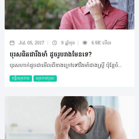
|
|
Jul 05, 2017
9 ឆ្នាំមុន
6.9K មើល
បុរសពិតជារឹងមាំ ដូចរូបរាងមែនទេ?
បុរសហាក់ដូចជាមើលពីខាងក្រៅទៅរឹងមាំជាងស្រ្តី ប៉ុន្តែចំពោះបញ្ហាសុខភាពខាងក្នុងវិញ ពិតជាមិនអាចធ្វើការប្រៀបធៀបទេ ហើយទាំងនេះគឺជាហេតុផលខ្លះៗ ដែលកើតមានជាក់ស្តែង។ • ញ៉ាំលឿនពេក ឬមិនញ៉ាំតែម្តងចំពោះអាហារពេលព្រឹក ជាពិសេស ដោយសារមានលេសថាប្រញាប់ ឬការរវល់ជាដើម ហើយថែមទាំងឧស្សាហ៍ញ៉ាំអាហារ ខាងក្រៅផង កាន់តែមិនអាចធានាបាន។ • ហាក់ដូចជាប្រពៃណីរបស់បុរសៗ នៅពេលដែលជួបជុំគ្នាទៅហើយ តែផលប៉ះពាល់យូរអង្វែងរបស់គ្រឿងស្រវឹងពិតជាធ្ងន់ធ្ងរ រីឯផលប៉ះពាល់ភ្លាមៗនោះ គឺបញ្ហាគ្រោះថ្នាក់ដោយយថាហេតុផ្សេងៗ។ • ទម្លាប់មិនល្អមួយចំនួន ដូចជាការជួបជុំដល់យប់ៗ ការមើលបាល់ដាច់យប់ លេងហ្គេម ក៏ដូចជាបញ្ហាទំនួលខុសត្រូវមួយចំនួន ដូចជាការងារ ការសិក្សា និងគ្រួសារ សុទ្ធតែធ្វើឲ្យជះឥទ្ធិពលដល់ការបែងចែកពេលវេលាសម្រាប់សម្រាករបស់គេយ៉ាងខ្លាំង។ • ដោយសារការចាត់ទុកថាការងារផ្ទះមិនមែនជាបន្ទុករបស់ខ្លួន ឬក៏មមាញឹកនឹងការងារផ្សេងៗ ធ្វើឲ្យបុរសភាគច្រើនសុខចិត្តបន្សាំនឹងការរស់នៅមិនសូវ មានអនាម័យ ដែលអាចឲ្យប្រឈមនឹងជំងឺយ៉ាងងាយ។ • សកម្មភាពនេះហាក់មានការកាត់បន្ថយជាច្រើន តែក៏មិនទាំងស្រុង ចំពោះមនុស្សប្រុសពិសេសវ័យចំណាស់បន្តិច ដោយមានលេសថា​ពិបាកផ្តាច់ ឬក៏ក្មេងទើបនឹងធំមួយចំនួន ដែលចង់ចេះ ចង់ដឹង ដែលពួកគេទាំងនេះសុទ្ធតែប្រឈមមុខនឹងហានិភ័យនៃជំងឺធ្ងន់ធ្ងរជាច្រើន។ • មិនខ្លាចនឹងប្រថុយថាន ជាធម្មជាតិរបស់បុរសជាច្រើន ហើយរួមផ្សំនឹងការមិនអើពើនឹងបញ្ហាសុខភាពបន្តិចបន្តួចរបស់ខ្លួនផង ធ្វើឲ្យប្រឈមមុខនឹងបញ្ហា​ នៅពេលក្រោយយ៉ាងងាយ។ ©2017 រក្សាសិទ្ធិគ្រប់យ៉ាង​ដោយ Health Time Corporation ចំពោះគ្រប់អត្ថបទដោយគ្មានផ្នែកណាមួយត្រូវបោះពុម្ពផ្សាយចូល ប្រព័ន្ធអ៊ីនធឺណែត ឧបករណ៍អេឡិចត្រូនិក អាត់ជាសំឡេងឬថតចំលងគ្រប់រូបភាពដោយគ្មានការអនុញ្ញាតឡើយ។
គន្លឹះសុខភាព
សុខភាពបុរស