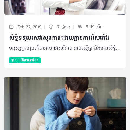
|
|
Feb 22, 2019
7 ឆ្នាំមុន
5.1K មើល
សិទ្ធិទទួលសេវាសុខភាពដោយគ្មានការរើសអើង
មនុស្សគ្រប់រូបកើតមកមានសេរីភាព ភាពស្មើគ្នា និងមានសិទ្ធិក្នុងការទទួលសេវាថែទាំព្យាបាលដោយមិនមានការប្រកាន់អំពីពូជសាសន៍ សញ្ជាតិ ពណ៌សម្បុរ សាសនា ភាសា អាយុ ភេទ ស្ថានភាពគ្រួសារ ស្ថានភាពសេដ្ឋកិច្ចស្ថានភាពសង្គម និងនិន្នាការនយោបាយឡើយ។ ជាក់ស្តែង សិទ្ធិទីមួយរបស់អ្នកជំងឺ ឬអតិថិជនក្នុងចំណោមសិទ្ធិទាំង៧នោះគឺ សិទ្ធិស្មើភាព និងសិទ្ធិមិនរើសអើងគ្រប់បែបយ៉ាង ដែលការអនុវត្តជារួម មានដូចជា៖ • ការផ្តល់សេវាប្រកបដោយគុណភាពទៅតាមស្តង់ដាជាតិដែលបានកំណត់ដល់អតិថិជន ឬអ្នកជំងឺទាំងអស់ដោយមិនប្រកាន់ពូជសាសន៍ សញ្ជាតិពណ៌សម្បុរ សាសនា ភាសា អាយុ ភេទ ស្ថានភាពគ្រួសារ ស្ថានភាពសេដ្ឋកិច្ចស្ថានភាពសង្គម និងនិន្នាការនយោបាយ។ • សិទ្ធិអ្នកជំងឺស្តីពីភាពស្មើគ្នា និងសិទ្ធិមិនរើសអើងមានចែងក្នុងក្រសីលធម៌វិជ្ជាជីវៈវេជ្ជសាស្រ្ត - អ្នកផ្តល់សេវាសុខភាពមានកាតព្វកិច្ចត្រូវគោរពសិទ្ធិនេះពេញមួយអាជីពរបស់ខ្លួន - ក្រសួងសុខាភិបាល និងមន្រី្តទទួលបន្ទុកមូលដ្ឋានសុខាភិបាល ត្រូវធ្វើឲ្យអ្នកផ្តល់សេវាសុខភាពបានយល់ដឹងនិងអនុវត្តក្រមសីលធម៌វិជ្ជាជីវៈវេជ្ជសាស្រ្ត។ • ស្របតាមគោលនយោបាយវិមជ្ឈការ ក្រុមប្រឹក្សាឃុំសង្កាត់ត្រូវតែមានតួនាទីក្នុងការពន្យល់ឲ្យបានច្បាស់លាស់អំពីសិទ្ធិអតិថិជនដល់៖ - ប្រជាជនក្រីក្រ - ជនងាយរងគ្រោះ - និងផ្តល់ការគាំទ្រនៅពេលណាដែលពួកគាត់ត្រូវការ។ • ការផ្សព្វផ្សាយព័ត៌មានបន្ថែមអាចធ្វើឡើងក្រោមរូបភាព៖ - ការទំនាក់ទំនងអន្តរបុគ្គល - យុទ្ធនាការអប់រំ - សម្ភារបោះពុម្ព (ចែកខិត្តប័ណ្ណ ឬផ្ទាំងរូបភាព) - ប្រព័ន្ធផ្សព្វផ្សាយអេឡិចត្រូនិច (វិទ្យុ ទូរទស្សន៍ និងវិបសាយ)។ • អប់រំដល់គ្រូបង្រៀនអាចមានតួនាទីសំខាន់ក្នុងការផ្សព្វផ្សាយសិទ្ធិអតិថិជនទៅដល់សិស្សានុសិស្ស។ តើការទទួលខុសត្រូវចំពោះសិទ្ធិស្មើភាព និងសិទ្ធិមិនរើសអើងគ្រប់បែបយ៉ាងមានអ្វីខ្លះ? ការទទួលខុសត្រូវអ្នកជំងឺត្រូវតែសកម្មខ្លួនឯងក្នុងការស្វែងយល់អំពីសិទ្ធិរបស់ខ្លួន ដែលគាត់អាចរកជំនួយបានតាមរយ៖ • គណៈកម្មការគ្រប់គ្រងមណ្ឌលសុខភាព ឬមន្ទីរពេទ្យ • ក្រុមទ្រទ្រង់សុខភាពភូមិ • បុគ្គលិកសុខភាព និងក្រុមប្រឹក្សាឃុំ/សង្កាត់។ បកស្រាយដោយ៖ វេជ្ជបណ្ឌិត ឡាក់ ឡេង នាយករងនៃមជ្ឈមណ្ឌលជាតិលើកកម្ពស់សុខភាព ©2019 រក្សាសិទ្ធិគ្រប់យ៉ាង​ដោយ Healthtime Corporation ចំពោះគ្រប់អត្ថបទដោយគ្មានផ្នែកណាមួយត្រូវបោះពុម្ពផ្សាយចូល ប្រព័ន្ធអ៊ីនធឺណែតឧបករណ៍អេឡិចត្រូនិកអាត់ជាសំឡេងឬថតចំលងគ្រប់រូបភាពដោយគ្មានការអនុញ្ញាតឡើយ
គ្រួសារ​ និងទំនាក់ទំនង