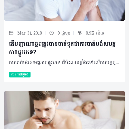
|
|
Mar 31, 2018
8 ឆ្នាំមុន
8.9K មើល
តើបញ្ហាណាខ្លះត្រូវបានចាត់ទុកជាការបាត់បង់សមត្ថ
ភាពផ្លូវភេទ?
ការបាត់បង់សមត្ថភាពផ្លូវភេទ គឺប៉ះពាល់ខ្លាំងទៅលើការបន្តពូជរបស់បុរស ហើយក៏ជះឥទ្ធិពលខ្លាំងដល់សុភមង្គលគ្រួសារផងដែរ។ ដូច្នេះ ការយល់ច្បាស់ពីការបាត់សមត្ថភាពនេះ ក៏ជារឿងចាំបាច់ផងដែរសម្រាប់បុរសគ្រប់រូប ជាពិសេសអ្នកដែលកំពុងប្រឈមនឹងវិបត្តិនេះ។ បញ្ហាដែលបុរសជួបញឹកញាប់ក្នុងការបាត់បង់សមត្ថភាពផ្លូវភេទ គឺទាក់ទងនឹងការបញ្ចេញទឹកកាមការឡើងរឹងនៃលិង្គ និងចំណង់ផ្លូវភេទធ្លាក់ចុះ។ 1. បញ្ហាបញ្ចេញទឹកកាម លក្ខខណ្ឌដែលបង្ហាញថា ការបញ្ចេញទឹកកាមរបស់អ្នកមានបញ្ហា អាចមានដូចជា៖ •ឆាប់ចេញទឹកកាម •យូរចេញទឹកកាម •ច្រាល់ទឹកកាមត្រឡប់ទៅថង់ស្តុកវិញ។ ការឆាប់ចេញទឹកកាម ការសិក្សាជាច្រើនបានបង្ហាញឲ្យឃើញថា ការធ្លាក់ចុះនៃសេរ៉ូតូនីនដែលជាសារធាតុគីមីនៅក្នុងខ្លួននឹងមានឥទ្ធិពលលើអារម្មណ៍របស់មនុស្ស បានដើរតួសំខាន់ក្នុងការធ្វើឲ្យឆាប់បញ្ចេញទឹកកាមរបស់បុរស។ ឱសថមួយចំនួនរួមបញ្ចូលទាំងឱសថបំបាត់ការធ្លាក់ទឹកចិត្តមួយចំនួន អាចប៉ះពាល់ដល់ការបញ្ចេញទឹកកាមនេះផងដែរ ព្រោះតែការខូចខាតសរសៃប្រសាទទៅខាងក្រោយ ឬនៅខួរឆ្អឹងខ្នង។ ការយូរចេញទឹកកាម ការពន្យឺតការបញ្ចេញទឹកកាម អាចទាក់ទងទៅនឹងបញ្ហាសុខភាពរយៈពេលវែង ផលរំខានរបស់ឱសថមួយចំនួន ការញៀនស្រា ឬឆ្លងកាត់ការវះកាត់។ បញ្ហាបញ្ចេញទឹកកាមយឺតនេះ ក៏អាចទាក់ទងផងដែរពីការថប់បារម្ភ ស្ត្រេស ឬបញ្ហាទំនាក់ទំនង។ ការច្រាល់ទឹកកាមត្រឡប់ទៅថង់ស្តុកវិញ ការច្រាល់ទឹកកាមត្រឡប់ទៅថង់ស្តុកវិញ កើតឡើងញឹកញាប់ចំពោះបុរសដែលមានជំងឺទឹកនោមផ្អែមហើយខូចខាតដល់សរសៃប្រសាទ។ បញ្ហាទាំងនេះទាក់ទងនឹងសរសៃប្រសាទនៅនឹងប្លោកនោមនិងប្លោកនោម ធ្វើឲ្យការបញ្ចេញទឹកកាមហូរបញ្ច្រាស់មកវិញ។ សម្រាប់មនុស្សប្រុសដែលមិនមានបញ្ហាទឹកនោមផ្អែម ការច្រាល់បកក្រោយវិញរបស់ទឹកកាមអាចបណ្តាលមកពីផលរំខានរបស់ឱសថមួយចំនួន ឬកើតឡើងក្រោយទទួលការវះកាត់ប្លោកនោមឬក្រពេញប្រូស្តាត។ 2. ការពិបាកធ្វើឲ្យលិង្គឡើងរឹង ការពិបាកធ្វើឲ្យលិង្គឡើងរឹងនៅពេលរួមភេទ អាចបណ្តាលមកពី •ជំងឺដែលទាក់ទងនឹងលំហូរឈាម ដូចជាជំងឺរឹងសរសៃឈាមអាក់ទែ •ជំងឺនៅនឹងសរសៃប្រសាទ •បញ្ហាស្ត្រេស ជម្លោះស្នេហា បញ្ហាធ្លាក់ទឹកចិត្ត និងបញ្ហាព្រួយបារម្ភ •គ្រោះថ្នាក់ត្រង់លិង្គ •ជំងឺរ៉ាំរ៉ៃដូចជាជំងឺទឹកនោមផ្អែម និងជំងឺលើសសម្ពាធឈាម •ទម្លាប់មិនល្អដល់សុខភាព ដូចជាជក់បារី ផឹកស្រា ញ៉ាំច្រើន និងមិនធ្វើលំហាត់ប្រាណ។ 3. ការថយចុះចំណង់ផ្លូវភេទ ការថយចុះចំណង់ផ្លូវភេទ ជាទូទៅភ្ជាប់ជាមួយនឹងកម្រិតទាបនៃអ័រម៉ូនតេស្តូស្តេរ៉ូនរបស់បុរស។ តេស្តូស្តេរ៉ូន ធ្វើឲ្យមានអារម្មណ៍ផ្លូវភេទ បង្កើតទឹកកាម លូតលាស់សាច់ដុំ សក់ និងឆ្អឹង។ ការធ្លាក់ចុះតេស្តូស្តេរ៉ូនក្នុងកម្រិតទាប អាចប៉ះពាល់ដល់រាងកាយ និងអារម្មណ៍របស់មនុស្សប្រុស។ ការថយចុះនៃចំណង់ផ្លូវភេទ ក៏អាចទាក់ទងទៅនឹងបញ្ហាបាក់ទឹកចិត្ត ការព្រួយបារម្ភ ឬបញ្ហាទំនាក់ទំនង។ ជំងឺទឹកនោមផ្អែម ជំងឺលើសសម្ពាធឈាម និងឱសថមួយចំនួនទៀតដូចជាឱសថប្រឆាំងបញ្ហាធ្លាក់ទឹកចិត្ត ក៏ចូលរួមចំណែកក្នុងការធ្វើឲ្យចំណង់ផ្លូវភេទថយចុះដែរ។ ©2018 រក្សាសិទ្ធិគ្រប់យ៉ាង​ដោយ Healthtime Corporation ចំពោះគ្រប់អត្ថបទដោយគ្មានផ្នែកណាមួយត្រូវបោះពុម្ពផ្សាយចូល ប្រព័ន្ធអ៊ីនធឺណែតឧបករណ៍អេឡិចត្រូនិកអាត់ជាសំឡេងឬថតចំលងគ្រប់រូបភាពដោយគ្មានការអនុញ្ញាតឡើយ
សុខភាពបុរស