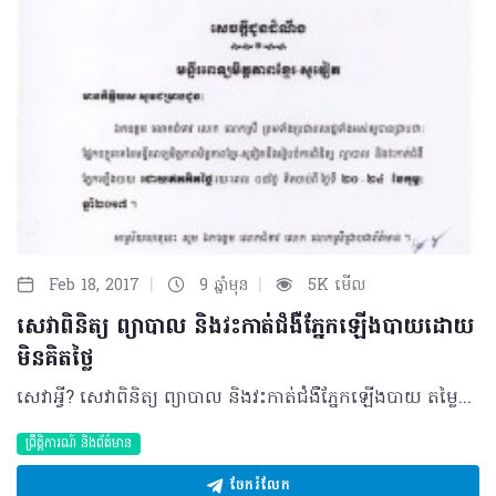
|
|
Feb 18, 2017
9 ឆ្នាំមុន
5K មើល
សេវាពិនិត្យ ព្យាបាល និងវះកាត់ជំងឺភ្នែកឡើងបាយដោយ
មិនគិតថ្លៃ
សេវាអ្វី? សេវាពិនិត្យ ព្យាបាល និងវះកាត់ជំងឺភ្នែកឡើងបាយ តម្លៃប៉ុន្មាន? មិនគិតថ្លៃ នៅទីណា? មន្ទីរពេទ្យមិត្តភាពខ្មែរ-សូវៀត ថ្ងៃណា? រយៈពេល០៥ថ្ងៃ គឺចាប់ពីថ្ងៃទី ២០-២៤ ខែកុម្ភៈ ឆ្នាំ២០១៧ Credit Photo: ទំព័រហ្វេសប៊ុក ម​ន្ទីរពេទ្យមិត្តភាពខ្មែរ-សូវៀត
ព្រឹត្តិការណ៍ និងព័ត៌មាន
ចែករំលែក