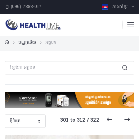
(096) 7888-017
ភាសាខ្មែរ
បណ្ណាល័យ
អត្ថបទ
...
301 to 312 / 322