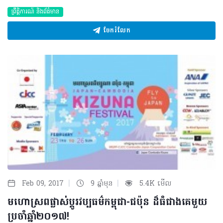
ព្រឹត្តិការណ៍ និងព័ត៌មាន
ចែករំលែក
|
|
Feb 09, 2017
9 ឆ្នាំមុន
5.4K មើល
មហោស្រពផ្លាស់ប្តូរវប្បធម៌កម្ពុជា-ជប៉ុន ដ៏ធំជាងគេមួយ
ប្រចាំឆ្នាំ២០១៧!