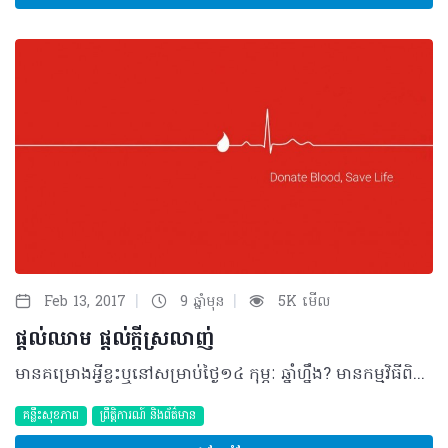
|
|
Feb 13, 2017
9 ឆ្នាំមុន
5K មើល
ផ្តល់ឈាម ផ្តល់ក្តីស្រលាញ់
មានគម្រោងអ្វីខ្លះឬនៅសម្រាប់ថ្ងៃ១៤ កុម្ភៈ ឆ្នាំហ្នឹង? មានកម្មវិធីពិសេសមួយចង់ណែនាំជូនអ្នក... គឺ កម្មវិធី«ផ្តល់ឈាម ផ្តល់ក្តីស្រលាញ់» បើមានវិបត្តិមិនដឹងថាគួរជូនកាដូអ្វី...ទៅកាន់នរណាខ្លះ... អាចផ្តល់កាដូចេញពីក្នុងបេះដូងផ្ទាល់ ដើម្បីជួយជីវិតមនុស្សដែលជាអំពើមនុស្សធម៌ដ៏ល្អប្រពៃ ព្រមទាំងជាសាក្ខីភាពនៃការចែករំលែកសេចក្តីស្រលាញ់សម្រាប់មនុស្សជាតិផងដែរ... តាមរយៈឈាមដែលអ្នកបានផ្តល់ គឺនឹងអាចជួយសង្រ្គោះដល់ជីវិតមនុស្សដែលកំពុងត្រូវការវា ហេតុនេះហើយ វាប្រៀបបានជាកាដូដែលមានតម្លៃខ្ពស់ ហើយមិនងាយរកទិញបាននោះឡើយ... ចូលរួមនៅទីណា? មជ្ឈមណ្ឌលជាតិផ្តល់ឈាម (ខាងត្បូងមន្ទីរពេទ្យមិត្តភាពខ្មែរ-សូវៀត) ថ្ងៃណា? ទិវានៃក្តីស្រលាញ់ (ថ្ងៃទី១៤ ខែកុម្ភៈ ឆ្នាំ២០១៧) ពេលណា? ពីម៉ោង៨:០០ព្រឹក ដល់ម៉ោង ៤:៣០រសៀល តោះ!!! ចូលរួមទាំងអស់គ្នា ដើម្បីចែករំលែកក្តីស្រលាញ់!!! អាវ៎...ភ្លេចប្រាប់ទៅថា អ្នកផ្តល់ឈាមនឹងបានទទួលកាដូ ព្រមទាំងផ្កាកុលាបផងដែរ...
គន្លឹះសុខភាព
ព្រឹត្តិការណ៍ និងព័ត៌មាន