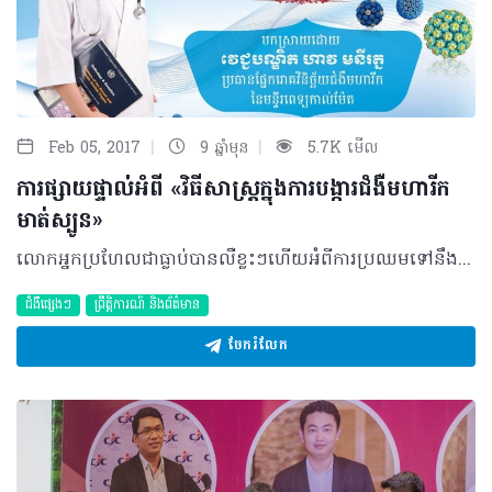
|
|
Feb 05, 2017
9 ឆ្នាំមុន
5.7K មើល
ការផ្សាយផ្ទាល់់អំពី «វិធីសាស្រ្តក្នុងការបង្ការជំងឺមហារីក
មាត់ស្បូន»
លោកអ្នកប្រហែលជាធ្លាប់បានលឺខ្លះៗហើយអំពីការប្រឈមទៅនឹងជំងឺមហារីកមាត់ស្បូនរបស់ស្រ្តីនៅជុំវិញពិភពលោក រួមទាំងស្រ្តីកម្ពុជាផងដែរ… យើងក៏ឃើញមានផងដែរនូវ «យុទ្ធនាការប្រយុទ្ធប្រឆាំងនឹងជំងឺមហារីកលើកទី៨» ដោយមានការពិនិត្យមាត់ស្បូនដោយមិនគិតថ្លៃសម្រាប់ស្រ្តីដែលរៀបការរួច (អាយុចាប់ពី៣០ ដល់៥០ឆ្នាំ) ពីថ្ងៃទី៨ ខែកុម្ភៈ ដល់ ថ្ងៃទី៨ ខែមីនា ឆ្នាំ២០១៧ នៅឯមន្ទីរពេទ្យកាល់ម៉ែត។ ជាដំណឹងល្អមួយទៀតសម្រាប់ប្រជាជន ជាពិសេសស្រ្តីកម្ពុជា គឺនឹងមានការផ្សាយផ្ទាល់អំពី«វិធីសាស្រ្តក្នុងការបង្ការជំងឺមហារីកមាត់ស្បូន» •នៅទីណា? ទំព័រហ្វេសប៊ុករបស់មន្ទីរពេទ្យកាល់ម៉ែត Calmette Hospital •ថ្ងៃណា? ថ្ងៃអង្គារ ទី ៧ ខែ កុម្ភៈ ឆ្នាំ២០១៧ •ម៉ោងប៉ុន្មាន? ម៉ោង ១២: ៣០ នាទី រសៀល •នរណាជាវាគ្មិន? លោកស្រីវេជ្ជបណ្ឌិត ហាវ មនីរត្ន ប្រធានផ្នែករោគវិនិច្ឆ័យជំងឺមហារីកនៃមន្ទីរពេទ្យកាល់ម៉ែត អនុបណ្ឌិតផ្នែកវេជ្ជសាស្រ្តពីប្រទេសអូស្រ្តាលី និង បណ្ឌិតផ្នែកវេជ្ជសាស្រ្តពីប្រទេសប៊ែលហ្សិក។ សូមជួយផ្សព្វផ្សាយដំណឹងដ៏ល្អបន្តផង… លោកអ្នកក៏អាចស្វែងយល់បន្ថែមពីជំងឺនេះជាមួយនឹងអត្ថបទសម្ភាសន៍ផ្ទាល់របស់ហេលស៍ថាម និងលោកស្រីវេជ្ជបណ្ឌិតតាមរយៈ Q&A on Cervical Cancer
ជំងឺផ្សេងៗ
ព្រឹត្តិការណ៍ និងព័ត៌មាន
ចែករំលែក