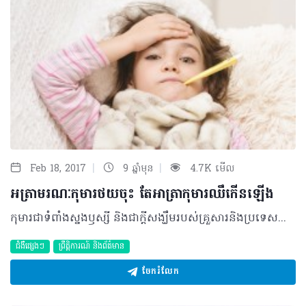
|
|
Feb 18, 2017
9 ឆ្នាំមុន
4.7K មើល
អត្រាមរណៈកុមារថយចុះ តែអាត្រាកុមារឈឹកើនឡើង
កុមារជាទំពាំងស្នងឫស្សី និងជាក្តីសង្ឃឹមរបស់គ្រួសារនិងប្រទេសជាតិទាំងមូល ដូចនេះការធំធាត់របស់ពួកគាត់ទាំងរាងកាយនិងបញ្ញា ក៏ត្រូវបានយកចិត្តទុកដាក់យ៉ាងម៉ត់ចត់ផងដែរ។ យ៉ាងណាមិញ ប្រសិនបើកុមារធំធាត់ឡើងក្នុងស្ថានភាពមិនល្អដោយទទួលនូវការញាំញីពីសំណាក់ជំងឺមេរោគនានាជុំវិញខ្លួន នោះកម្លាំងកាយនិងកម្លាំងបញ្ញាក៏ត្រូវថយចុះទៅតាមនោះដែរ។ ងាកមកប្រទេសកម្ពុជាយើងវិញ ក្នុងរយៈពេល១០ឆ្នាំ(២០០០-២០១០) អត្រាមរណៈរបស់កុមារនៅកម្ពុជាបានធ្លាក់ចុះក្នុងអត្រាមួយដែលគួរឲ្យកត់សម្គាល់ ពោលគឺពី៩៥នាក់ទៅ៤៥នាក់ក្នុងកុមារ១០០០នាក់។ យ៉ាងណាមិញ យោងតាមរបាយការណ៍របស់មន្ទីរពេទ្យកុមារអង្គរក្នុងឆ្នាំ២០១៥ អ្នកជំងឺសរុបដែលបានមកទទួលការព្យាបាលពីមន្ទីរពេទ្យមានសរុបចំនួន ១៦៨ ២២៦នាក់ក្នុងឆ្នាំ២០១៤ ហើយចំនួននេះបានកើនឡើងដល់ទៅ១៨៦ ៣៥៨នាក់ក្នុងឆ្នាំ២០១៥។ ម្យ៉ាងទៀត ជំងឺភាគច្រើនដែលរកឃើញមានដូចជា ជំងឺឆ្លងរោគនៅផ្លូវដង្ហើម ជំងឺហឺត ជំងឺឆ្លងរោគនៅក្រពះពោះវៀន ជំងឺឆ្លងរោគនៅក្នុងឈាម ជំងឺឆ្កែខាំ និងជំងឺគ្រុនឈាម៖ •ផ្នែកអ្នកជំងឺមិនស្នាក់នៅមន្ទីរពេទ្យ (Outpatient department) បានទទួលព្យាបាលអ្នកជំងឺ១៣២ ១៣៣នាក់ក្នុងឆ្នាំ២០១៥ ហើយជំងឺដែលជួបញឹកញាប់គឺជំងឺរលាកផ្លូវដង្ហើមខាងលើនិងខាងក្រោម និងបញ្ហាឆ្កែខាំ។ •ផ្នែកអ្នកជំងឺស្នាក់នៅមន្ទីរពេទ្យ (Inpatient department) បានទទួលព្យាបាលអ្នកជំងឺចំនួន ៣ ៤១១នាក់ ដែលជាញឹកញាប់មានជំងឺរលាកផ្លូវដង្ហើមខាងលើ ជំងឺឆ្លងក្នុងឈាម ជំងឺបង្កឡើងដោយវីរុស និងក្តៅខ្លួន។ •ផ្នែកទារកទើបកើត បានទទួលព្យាបាលអ្នកជំងឺចំនួន៤៥៧នាក់ ដែលជំងឺជួបញឹកញាប់ដូចជា ជំងឺឆ្លងពេលទើបនឹងកើត(Neonatal infection) បញ្ហាកើតមុនខែ(Premature birth) និងបញ្ហាឡើងលឿងពេលទើបនឹងកើត(Neonatal jaundice)។ •ផ្នែកសង្គ្រោះបន្ទាន់និងជំងឺធ្ងន់ បានទទួលអ្នកជំងឺសរុប ២៧ ៩១៥នាក់ក្នុងនោះរួមមាន ២៧ ០៣៥នាក់ព្យាបាលនៅបន្ទប់សង្គ្រោះបន្ទាន់ ឯ៨៨០នាក់ទៀតនៅផ្នែកជំងឺធ្ងន់ ហើយជំងឺដែលជួបញឹកញាប់រួមមាន ជំងឺរលាកផ្លូវដង្ហើមធ្ងន់ធ្ងរ ជំងឺគ្រុនឈាម និងបញ្ហាឆ្កែខាំ។ •ផ្នែកជំងឺធ្មេញ បានទទួលអ្នកជំងឺសរុប ៨២ ២០៣នាក់ក្នុងនោះ ៥៩ ៣៣៨នាក់បានទទួលការព្យាបាល ឯ២២ ៨៦៥នាក់ទទួលការអប់រំសុខភាពមាត់ធ្មេញ។ •ផ្នែកជំងឺភ្នែក បានទទួលអ្នកជំងឺសរុប ១៧ ៤៧៥នាក់ក្នុងនោះ ១៤ ០៧៤នាក់ទទួលការពិគ្រោះជំងឺ ២ ៦៨៨នាក់ទទួលការវះកាត់តិចតួច ៧១៣នាក់ទទួលការវះកាត់ធំ។ ជំងឺដែលជួបភាគច្រើនគឺជំងឺឆ្លងនៅនឹងភ្នែក និងបញ្ហាស្ទះក្រពេញទឹកភ្នែក។ តាមរបាយការណ៍ឆ្នាំ២០១៥របស់មន្ទីរពេទ្យកុមារអង្គរដែលបានរៀបរាប់ខាងលើ យើងឃើញថាភាគច្រើននៃជំងឺដែលកុមារបានកើតជាប្រភេទជំងឺឆ្លងដែលក្នុងនោះមានដូចជា ជំងឺរលាកផ្លូវដង្ហើមខាងលើ ជំងឺរលាកផ្លូវដង្ហើមខាងក្រោម ជំងឺរលាកផ្លូវដង្ហើមធ្ងន់ធ្ងរ ជំងឺឆ្លងក្នុងឈាម ជំងឺបង្កឡើងដោយវីរុស ជំងឺគ្រុនឈាម ជំងឺឆ្លងនៅភ្នែកជាដើម។ ជំងឺទាំងនេះ សុទ្ធតែមានឱកាសខ្ពស់ក្នុងការបង្ការការកើតជំងឺបានពីកុមារ ដូចជាអនាម័យក្នុងការរស់នៅ នាំកូនទៅទទួលវ៉ាក់សាំងការពារជំងឺឲ្យបានគ្រប់មុខ ប៉ុន្តែចំនួននៃកុមារដែលកើតជំងឺឆ្លងបែរជាកើនឡើងដល់ទៅជិត២០ ០០០នាក់ក្នុងមួយឆ្នាំ(ពីឆ្នាំ២០១៤ដល់២០១៥)។ ផ្អែកលើការកើនឡើងនៃចំនួនអ្នកជំងឺនេះ អ្នកផ្តល់សេវាសុខាភិបាលគួរបង្កើននូវ៖ •ការអប់រំពីអនាម័យនិងវិធីបង្ការការឆ្លងជំងឺ •ការជម្រុញឲ្យប្រជាជនអនុវត្តវិធីបង្ការទាំងនេះឲ្យប្រកបដោយប្រសិទ្ធភាព •ការលើកទឹកចិត្តឲ្យពួកគាត់នាំកូនមកចាក់ថ្នាំបង្ការឲ្យបានគ្រប់មុខ។
ជំងឺផ្សេងៗ
ព្រឹត្តិការណ៍ និងព័ត៌មាន
ចែករំលែក