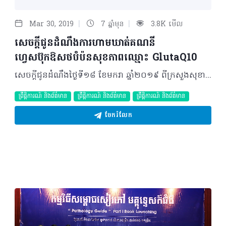
|
|
Mar 30, 2019
7 ឆ្នាំមុន
3.8K មើល
សេចក្តីជូនដំណឹងការហាមឃាត់គណនី
ហ្វេសប៊ុកឱសថបំប៉នសុខភាពឈ្មោះ GlutaQ10
សេចក្តីជូនដំណឹងថ្ងៃទី១៨ ខែមករា ឆ្នាំ២០១៩ ពីក្រសួងសុខាភិបាល សូមជម្រាបជូនដល់សាធារណជនទាំងអស់ ដោយបានពិនិត្យឃើញលើបណ្តាញសង្គមហ្វេសប៊ុករៀងរាល់ថ្ងៃមានគណនីចំនួន ១0 ឈ្មោះ ១-សុធារ៉ា ២- CamboHealth ៣-VT Store-CAMBODIA ៤-Van Thou ៥-Ah Mey ៦-Briya Store ៧-NA RA ៨-NARA SKIN CATE Battambong ៩-Sann Thearith ១០-Health Product Online, Com បានកំពុងផ្សព្វផ្សាយលក់ឱសថបំប៉នសុខភាពឈ្មោះ GlutaQ10 ផលិតនៅប្រទេសកូរ៉េ គ្មានអាសយដ្ឋានផលិតច្បាស់លាស់ គ្មានក្រុមហ៊ុននាំចូលត្រឹមត្រូវ គ្មានចុះបញ្ជិកា គ្មានការត្រួតពិនិត្យគុណភាព និងគ្មានច្បាប់អនុញ្ញាតផ្សព្វផ្សាយពីក្រសួងសុខាភិបាល ហើយថែមទាំងផ្សព្វផ្សាយភូតកុហក បោកប្រាស់ និងបំផ្លើសហួសពីការពិតគ្មានមូលដ្ឋានវិទ្យាសាស្ត្រត្រឹមត្រូវដូចជា ធ្វើឲ្យស្បែកសបែបធម្មជាតិ បំបាត់ស្នាមអុជខ្មៅ ផ្តល់សំណើមឲ្យស្បែកភ្លឺរលោង ជួយឲ្យ Collagen មានភាពរឹងមាំ បន្តឹងស្បែក និងកាត់បន្ថយភាពជ្រីវជ្រួញ។ ដើម្បីចៀសវាងការខាតបង់ប្រាក់កាស និងប៉ះពាល់ដល់សុខភាព ឬអាចឈានដល់ការបាត់បង់អាយុជីវិត សូមបងប្អូនប្រជាពលរដ្ឋបញ្ឈប់ការប្រើប្រាស់ឱសថបំប៉នសុខភាពឈ្មោះ GlutaQ10 ហើយក្រសួងសុខាភិបាលនឹងមានវិធានការតឹងរឹងទៅតាមផ្លូវច្បាប់ចំពោះគណនីទាំងអស់ខាងលើទៅតាមច្បាប់ស្តីពីច្បាប់វិសោធនកម្មច្បាប់ស្តីពីការគ្រប់គ្រងឱសថជាធរមាន។ ©2019 រក្សាសិទ្ធិគ្រប់យ៉ាង​ដោយ Healthtime Corporation ចំពោះគ្រប់អត្ថបទដោយគ្មានផ្នែកណាមួយត្រូវបោះពុម្ពផ្សាយចូល ប្រព័ន្ធអុីនធឺណែតឧបករណ៍អេឡិចត្រូនិកអាត់ជាសំឡេងឬថតចំលងគ្រប់រូបភាពដោយគ្មានការអនុញ្ញាតឡើយ
ព្រឹត្តិការណ៍ និងព័ត៌មាន
ព្រឹត្តិការណ៍ និងព័ត៌មាន
ព្រឹត្តិការណ៍ និងព័ត៌មាន
ចែករំលែក