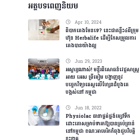
អត្ថបទពេញនិយម
Apr 10, 2024
ពិបាកគេងមែនទេ? នេះជាគន្លឹះ៤ពីក្រុម
ហ៊ុន Herbalife ដើម្បីកែសម្រួលការ
គេងបានយ៉ាងល្អ
Jun 29, 2023
អស្ចារ្យណាស់! មន្ទីរពិសោធន៍វេជ្ជសាស្ត្រ
អាយ អេស ព្រីមៀម បង្ហាញនូវ
បច្ចេកវិទ្យាតេស្តលើហ្សែនដំបូងគេ
បង្អស់នៅ កម្ពុជា
Jun 18, 2022
Physiolac ធានាផ្គត់ផ្គង់ម្សៅទឹក
ដោះគោសម្រាប់ទារកឱ្យបានគ្រប់គ្រាន់
នៅកម្ពុជា ខណៈអាមេរិកកំពុងជួបវិបត្តិ
ខ្វះខាត