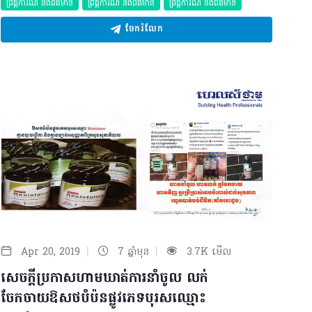
ព្រឹត្តិការណ៍ និងព័ត៌មាន
ព្រឹត្តិការណ៍ និងព័ត៌មាន
ព្រឹត្តិការណ៍ និងព័ត៌មាន
ចែករំលែក
|
|
Apr 20, 2019
7 ឆ្នាំមុន
3.7K មើល
សេចក្តីប្រកាសហាមឃាត់ការនាំចូល លក់
ចែកចាយឱសថបំប៉នផ្លូវភេទបុរសឈ្មោះ