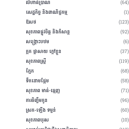
លំហាត់​ប្រាណ
(64)
សេដ្ឋកិច្ច និងពាណិជ្ជកម្ម
(1)
ឱសថ
(123)
សុខភាពផ្លូវចិត្ត និងកំសាន្ត
(92)
សង្គ្រោះបឋម
(6)
ក្អក ផ្តាសាយ ក្តៅខ្លួន
(37)
សុខភាពស្រ្តី
(119)
ភ្នែក
(68)
ទឹកនោមផ្អែម
(58)
សុខភាព​​ មាត់-ធ្មេញ
(71)
ការចិញ្ចឹមកូន
(96)
ស្រក-ឡើង​​ ទម្ងន់​
(60)
សុខភាពបុរស
(10)