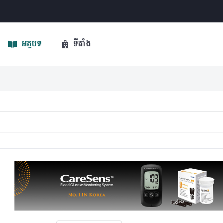
អត្ថបទ
ទីតាំង