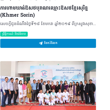
ការហាមឃាត់ឱសថបុរាណឈ្មោះឱសថខ្មែរសុរិន្ទ
(Khmer Sorin)
សេចក្តីជូនដំណឹងថ្ងៃទី១៨ ខែមករា ឆ្នាំ២០១៩ ពីក្រសួងសុខាភិបាលនៃព្រះរាជាណាចក្រកម្ពុជា សូមជម្រាបជូនដល់សាធារណជនទាំងអស់ឲ្យបានជ្រាបថា៖ យោងតាមការពិនិត្យឃើញលើបណ្តាញសង្គមហ្វេសប៊ុករៀងរាល់ថ្ងៃមានគណនីចំនួន ៥ គឺ ១-នីតា ២-សន្លាក់ និងសរសៃ ៣-ស្តេចថ្នាំសរសៃ ខ្មែរសុរិន្ទ ៤-Ameerah Online Shop 016 322 551/089 966 695 ៥-ថ្នាំខ្មែរសូរន្ទរ៍ បានកំពុងផ្សព្វផ្សាយលក់ផលិតផលឱសថបុរាណឈ្មោះឱសថខ្មែរសុរិន្ទជាច្រើនប្រភេទផលិតនៅប្រទេសថៃ គ្មានអាសយដ្ឋានផលិតច្បាស់លាស់ គ្មានចុះបញ្ជិកា គ្មានការត្រួតពិនិត្យគុណភាព គ្មានការអនុញ្ញាត និងផ្សព្វផ្សាយដោយភូតកុហក បោកប្រាស់ និងបំផ្លើសហួសពីការពិតគ្មានមូលដ្ឋានវិទ្យាសាស្ត្រត្រឹមត្រូវដូចជា ព្យាបាលសរសៃ និងសន្លាក់រុំារ៉ៃ ដើរមិនរួចយូរឆ្នាំ ពូកែលេខមួយឈឺចង្កេះ ឈឺជង្គង់ ឈឺខ្នង ឈឺស្មា ឈឺក្រញាំដៃឈឺសាច់ដុំ កប់សរសៃ រមួលក្រពើ ចុក ហើមអាការៈជិតស្លាប់មួយចំហៀងខ្លួន។ល។ ក្រសួងសុខាភិបាលតម្រូវឲ្យម្ចាស់គណនីទាំងអស់ខាងលើនេះត្រូវបញ្ឈប់ការនាំចូល ផ្សព្វផ្សាយ ឬចែកចាយផលិតផលឱសថបុរាណខាងលើ បើមិនដូច្នោះក្រសួងសុខាភិបាលនឹងមានវិធានការតឹងរឹងទៅតាមច្បាប់ស្តីពីច្បាប់វិសោធនកម្មច្បាប់ស្តីពីការគ្រប់គ្រងឱសថជាធរមាន។ ក្នុងករណីបានជួបប្រទះឃើញជនណាកំពុងលក់ចែកចាយ ផលិតផលឱសថបុរាណខាងលើ សូមបងប្អូនប្រញាប់ផ្តល់ព័ត៌មាន ឬត្រូវការព័ត៌មានបន្ថែមពីនាយកដ្ឋានឱសថ ចំណីអាហារ បរិក្ខារពេទ្យ និងគ្រឿងសម្អាង សូមទំនាក់ទំនងតាមរយៈលេខទូរស័ព្ទ៖ ០១១ ៥៧៤ ៧៨៧, ០៩៥ ៣៥៩ ៣៩៩, ០១២ ៩៨៣ ៣៣៤, ០១២ ៨៩២ ០២២, ០១៧ ៨៦៦ ៧៦០។ ©2019 រក្សាសិទ្ធិគ្រប់យ៉ាង​ដោយ Healthtime Corporation ចំពោះគ្រប់អត្ថបទដោយគ្មានផ្នែកណាមួយត្រូវបោះពុម្ពផ្សាយចូល ប្រព័ន្ធអុីនធឺណែតឧបករណ៍អេឡិចត្រូនិកអាត់ជាសំឡេងឬថតចំលងគ្រប់រូបភាពដោយគ្មានការអនុញ្ញាតឡើយ
ព្រឹត្តិការណ៍ និងព័ត៌មាន
ចែករំលែក