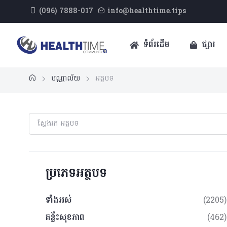
(096) 7888-017
info@healthtime.tips
ទំព័រដើម
ផ្សារ
បណ្ណាល័យ
អត្ថបទ
ប្រភេទអត្ថបទ
ទាំងអស់
(2205)
គន្លឹះសុខភាព
(462)