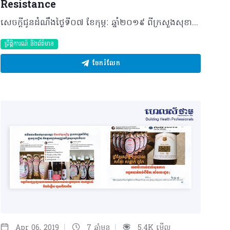
Resistance
សេចក្តីជូនដំណឹងថ្ងៃទី០៧ ខែកុម្ភៈ ឆ្នាំ២០១៩ ពីក្រសួងសុខាភិបាលនៃព្រះរាជាណាចក្រកម្ពុជា សូមជម្រាបជូនសាធារណជនទាំងអស់ឲ្យបានជ្រាបថា៖ យោងតាមការពិនិត្យឃើញលើបណ្តាញសង្គមហ្វេសប៊ុករៀងរាល់ថ្ងៃមានគណនីចំនួន ៧គឺ ១-បុរសខ្លាំងពិត ២-កន្និដ្ឋា លក់ផលិតផល មកពីបារាំង ៣-Resistance បុរសខ្លាំង ៤-សុខភាពរបស់បុរស ៥-ស្តេច ថ្នាំជំនួយសុខភាព ៦-បុរសខ្លាំង ៧-Sovavann healthy shops បានកំពុងផ្សព្វផ្សាយលក់ឱសថបំប៉នផ្លូវភេទបុរសឈ្មោះ Resistance ១ កំប៉ុងមាន ៩០គ្រាប់ ផលិតផលប្រទេសបារាំង គ្មានអាសយដ្ឋានផលិតច្បាស់លាស់ គ្មានក្រុមហ៊ុននាំចូលត្រឹមត្រូវ គ្មានចុះបញ្ជិកា គ្មានការត្រួតពិនិត្យគុណភាព និងគ្មានការអនុញ្ញាតឲ្យផ្សព្វផ្សាយពីក្រសួងសុខាភិបាលឡើយ។ ដើម្បីចៀសវាងការខាតបង់ប្រាក់កាស និងប៉ះពាល់ដល់សុខភាព ឬឈានដល់បាត់បង់អាយុជីវិត (ដោយសារការគាំងបេះដូង) របស់អ្នកប្រើប្រាស់ទៀតនោះ ក្រសួងសុខាភិបាលសូមជូនដំណឹងដល់ប្រជាពលរដ្ឋកុំជឿការឃោសនាភូតកុហកបោកប្រាស់ និងឈប់ឲ្យប្រើប្រាស់ឱសថបំប៉នផ្លូវភេទបុរសឈ្មោះ Resistance ដែលផ្សព្វផ្សាយតាមគណនីទាំងអស់ជាបន្ទាន់។ ក្រសួងសុខាភិបាលនឹងមានវិធានការទៅតាមផ្លូវច្បាប់ចំពោះម្ចាស់គណនីមួយចំនួនខាងលើដែលនាំចូល ផ្សព្វផ្សាយលក់ ឬចែកចាយឱសថបំប៉នផ្លូវភេទបុរសឈ្មោះ Resistance ខុសច្បាប់ខាងលើនេះទៅតាមច្បាប់ស្តីពីច្បាប់វិសោធនកម្មច្បាប់ស្តីពីការគ្រប់គ្រងឱសថជាធរមាន។ ©2019 រក្សាសិទ្ធិគ្រប់យ៉ាង​ដោយ Healthtime Corporation ចំពោះគ្រប់អត្ថបទដោយគ្មានផ្នែកណាមួយត្រូវបោះពុម្ពផ្សាយចូល ប្រព័ន្ធអុីនធឺណែតឧបករណ៍អេឡិចត្រូនិកអាត់ជាសំឡេងឬថតចំលងគ្រប់រូបភាពដោយគ្មានការអនុញ្ញាតឡើយ
ព្រឹត្តិការណ៍ និងព័ត៌មាន
ចែករំលែក
|
|
Apr 06, 2019
7 ឆ្នាំមុន
5.4K មើល