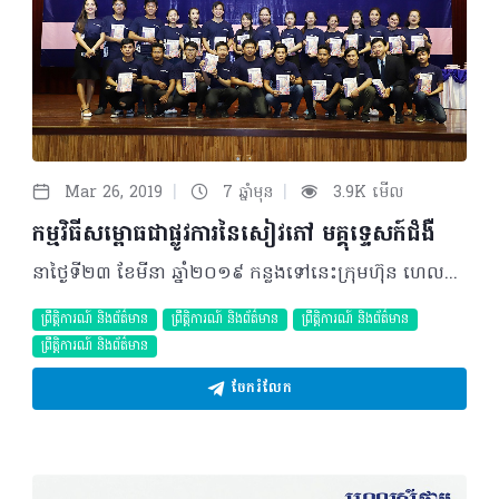
|
|
Mar 26, 2019
7 ឆ្នាំមុន
3.9K មើល
កម្មវិធីសម្ពោធជាផ្លូវការនៃសៀវភៅ មគ្គុទេ្ទសក៍ជំងឺ
នាថ្ងៃទី២៣ ខែមីនា ឆ្នាំ២០១៩ កន្លងទៅនេះក្រុមហ៊ុន ហេលស៍ថាម ខបភើរេសិន (HEALTHTIME CORPORATION) បានរៀបចំកម្មវិធីសម្ពោធ សៀវភៅ មគ្គុទេ្ទសក៍ជំងឺ ដែលមានការសហការឧបត្ថម្ភដោយក្រុមហ៊ុន Coxil, Fix DERMA, CYSTONE, LIV.52 DS, SNACKING COFFEE and Catering និងមន្ទីរពហុព្យាបាល ជប៉ុន ឡាយហ្វ៍ ដែលប្រារព្ធរៀបចំឡើងនៅមជ្ឍមណ្ឌលសហប្រតិបត្តិការកម្ពុជា-កូរ៉េ (CKCC) ចាប់ពីម៉ោង ៨ព្រឹក ដល់ ១១ព្រឹក។ កម្មវិធីសម្ពោធជាផ្លូវការនេះធ្វើឡើងក្នុងគោលបំណងសំខាន់ៗបីគឺ៖ ១-ដើម្បីដាក់សម្ពោធជាផ្លូវការនូវសៀវភៅមគ្គុទេ្ទសក៍ជំងឺរបស់ក្រុមហ៊ុន ហេលស៍ថាម ខបភើរេសិន ដើម្បីយកថវិកានៃការលក់សៀវភៅ ១០ភាគរយបង្កើតកម្មវិធីសប្បុរធម៌ ២-ការថ្លែងអំណរគុណដល់លោក លោកស្រី វេជ្ជបណ្ឌិត និងសាស្រ្តាចារ្យវេជ្ជបណ្ឌិត ទាំងអស់ដែលបានចូលរួមចែករំលែកនូវអត្ថបទចំណេះដឹងសុខភាពដ៏មានតម្លៃ ក្នុងការចងក្រងសៀវភៅមគ្គុទេ្ទសក៍ជំងឹឡើង ៣-ការបង្ហាញពីអត្ថប្រយោជន៍របស់សៀវភៅដល់សាធារណជន។ កម្មវិធីទាំងមូលក៏ទទួលបានកិត្តិយស ចូលរួមពីសំណាក់ លោក លោកស្រី សាស្រ្តាចារ្យវេជ្ជបណ្ឌិត វេជ្ជបណ្ឌិត ក្រុមហ៊ុនដៃគូសហការ និងក្រុមហ៊ុនពាក់ព័ន្ធក្នុងវិស័យសុខាភិបាល ព្រមទាំងមានការចូលរួមយ៉ាងច្រើនលើសការរំពឹងទុក ពីសំណាក់បងប្អូនសិស្សានុសិស្សសុខាភិបាល និងអ្នកប្រកបរបរវិជ្ជាជីវៈសុខាភិបាលប្រមាណជិត ២០០នាក់ផងដែរ។ ជាក់ស្តែង មគ្គុទេ្ទសក៍ជំងឺ ជាសៀវភៅប្រមូលផ្តុំទៅដោយជំងឺជិត១០០ប្រភេទដែលមាន ការបកស្រាយ យ៉ាងក្បោះក្បាយ ពីសំណាក់ សាស្រ្តាចារ្យវេជ្ជបណ្ឌិត និងវេជ្ជបណ្ឌិត ដោយក្តោបសំខាន់នូវនិយមន័យ រោគសញ្ញា ការធ្វើរោគវិនិច្ឆ័យ ការព្យាបាល និងវិធីសាស្រ្តការពារទៅតាមស្ថានភាពជំងឺនីមួយៗ។ ជាមួយគ្នានោះផងដែរ ក៏មានការរួមបញ្ចូលនូវផ្នែកករណីសិក្សា ដែលមានការបកស្រាយរបស់វេជ្ជបណ្ឌិតជំនាញ លើបញ្ហាសុខភាពរបស់អ្នកជំងឺផ្ទាល់ផងដែរ។ ដោយឡែក ចំណុចសំខាន់ដែលគួរឲ្យចាប់អារម្មណ៍នោះសម្រាប់ការចងក្រងសៀវភៅមគ្គុទេ្ទសក៍ជំងឺនេះឡើងគឺដើម្បីជាផ្នែកមួយជួយដល់សាធារណជនក៏ដូចជា អ្នកនៅក្នុងវិស័យសុខាភិបាល ក្នុងការបង្កើតចំណេះដឹង និងលើកកម្ពស់ ការអប់រំផ្នែកសុខាភិបាល ក៏ដូចជាការលើកកម្ពស់ការអាន និងស្វែងយល់បន្ថែមក្នុងផ្នែកសុខាភិបាល មិនត្រឹមតែប៉ុណ្ណោះក៏ដើម្បីជាផ្នែកមួយជំរុញដល់ ការបន្ត បោះពុម្ពផ្សាយ ជាភាសាខ្មែរថែមទៀតផងដែរ។ នាឱកាសនេះសម្រាប់កម្មវិធីមួយព្រឹកនៃការសម្ពោធសៀវភៅមគ្គុទេ្ទសក៍ជំងឺ នេះក៏មានការថ្លែងសន្ទរកថា ស្វាគមន៍ពីសំណាក់នាយកប្រតិបត្តិ ក្រុមហ៊ុន ហេលស៍ថាម ខបភើរេសិន ក៏ដូចជាការបង្ហាញចំណាប់អារម្មណ៍ពីសំណាក់សាស្រ្តាចារ្យវេជ្ជបណ្ឌិតដែលបានចូលរួមចែករំលែកអត្ថបទ ក្នុងសៀវភៅមគ្គុទេ្ទសក៍ជំងឺ ។ មិនតែប៉ុណ្ណោះក្នុងវិធីនេះផងដែរ ក៏មានការបង្ហាញចំណាប់អារម្មណ៍ពី កញ្ញា វួន បញ្ញា ប្រធានគម្រោងនៃ ក្រុមហ៊ុន ហេលស៍ថាម ខបភើរេសិន ព្រមទាំងបញ្ចប់ទៅជាមួយនឹង ការចូលរួមនៅក្នុង វេទិកាសំណួរ-ចម្លើយពីអ្នកចូលរួមទាំងអស់ ក៏ដូចជាការសម្ដែងរឿងខ្លី ពីក្រុមនិស្សិតនៃសាកលវិទ្យាល័យ វិទ្យាសាស្រ្តសុខាភិបាល។ ជាការបូកសរុប យើងឃើញថាកម្មវិធីប្រព្រឹត្តដោយជោគជ័យ នឹងប្រកបដោយ លទ្ធផលដ៏ល្អគួរឲ្យកត់សម្គាល់។ គួរបញ្ជាក់ផងដែរ ហេលស៍ថាម ខបភើរេសិន ជាក្រុមហ៊ុននាំមុខគេដែលផ្តោតសំខាន់ជាចម្បងនូវការចែករំលែកចំណេះដឹងសុខភាព និងផ្តល់ជូនជាព័ត៌មានទៅកាន់ប្រជាជនទាំងអស់ ពីសេវាកម្មសុខភាព សម្រាប់ជាតម្រូវការផ្នែកសុខាភិបាលអស់រយៈពេល ៧ឆ្នាំមកហើយ។ សម្រាប់ការចេញផ្សាយជាសៀវភៅ “មគ្គុទេ្ទសក៍ជំងឺ” គឺជាការចាប់ផ្តើមបំពេញបន្ថែមតម្រូវការដែលកំពុងខ្វះខាត ដោយក្រុមហ៊ុននឹងបន្តផ្តល់ជូនការចេញផ្សាយជាបន្តទៀតនៅពេលខាងមុនទៀត ដែលជាគួរទុកចិត្តបំផុត។ សម្រាប់ព៌ត័មានបន្ថែម និងទំនាក់ទំនងជាវសៀវភៅ៖ ០៧៧ ៨៨៨ ០៧៥ ©2019 រក្សាសិទ្ធិគ្រប់យ៉ាង​ដោយ Healthtime Corporation ចំពោះគ្រប់អត្ថបទដោយគ្មានផ្នែកណាមួយត្រូវបោះពុម្ពផ្សាយចូល ប្រព័ន្ធអ៊ីនធឺណែតឧបករណ៍អេឡិចត្រូនិកអាត់ជាសំឡេងឬថតចំលងគ្រប់រូបភាពដោយគ្មានការអនុញ្ញាតឡើយ
ព្រឹត្តិការណ៍ និងព័ត៌មាន
ព្រឹត្តិការណ៍ និងព័ត៌មាន
ព្រឹត្តិការណ៍ និងព័ត៌មាន
ព្រឹត្តិការណ៍ និងព័ត៌មាន
ចែករំលែក