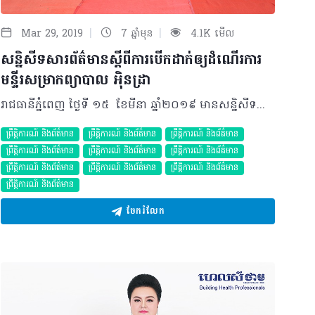
|
|
Mar 29, 2019
7 ឆ្នាំមុន
4.1K មើល
សន្និសីទសារព័ត៌មានស្តីពីការបើកដាក់ឲ្យដំណើរការ
មន្ទីរសម្រាកព្យាបាល អុិនដ្រា
រាជធានីភ្នំពេញ ថ្ងៃទី ១៥ ខែមីនា ឆ្នាំ២០១៩ មានសនិ្នសីទសារព័ត៌មានស្តីពីការបើកដាក់ឲ្យដំណើរការមន្ទីរពេទ្យសម្រាកព្យាបាល អុិនដ្រា។ ដោយមើលឃើញនូវការវិវត្តន៍ដ៏លេចធ្លោក្នុងវិស័យសុខាភិបាលនៅក្នុងប្រទេសកម្ពុជាក្រោមការដឹកនាំដ៏ឈ្លាសវៃរបស់ សម្តេចអគ្គមហាសេនាបតីតេជា ហ៊ុន សែន នាយករដ្ឋមន្រ្តីនៃព្រះរាជាណាចក្រកម្ពុជាដែលធានាឲ្យមាន សុខសន្តិភាព និងស្ថិរភាពនៅទូទាំងប្រទេសបានធ្វើឲ្យវិស័យសុខាភិបាលមានការរីកចម្រើនជាលំដាប់។ ជាក់ស្តែង តាមរយៈការអភិវឌ្ឍន៍ និងភាពរីកចម្រើនរបស់ប្រទេសជាតិ ក្នុងនោះផងដែរក៏មានការសហការចាប់ដៃគូគ្នារវាងគ្លីនិក យីគក់ នៅខេត្តបាត់ដំបង គ្លីនិក សេតេ នៅខេត្តព្រះសីហនុ និងវេជ្ជបណ្ឌិតឯកទេស ចាន់ ប៊ុនថា ព្រមទាំងក្រុមវេជ្ជបណ្ឌិតជំនាញឯកទេសនៅភ្នំពេញបានបង្កើតជាមន្ទីរសម្រាកព្យាបាល អុិនដ្រា ឡើងដើម្បីជួយសម្រួលដល់ការពិនិត្យ និងព្យាបាលជំងឺទូទៅជូនប្រជាពលរដ្ឋ។ ក្នុងនោះផងដែរ សន្និសីទសារព័ត៌មានរយៈពេលកន្លះថ្ងៃនេះ ក៏មានការចូលរួមពីសំណាក់ឯកឧត្តម លោកជំទាវ លោក លោកស្រី អ្នកនាង កញ្ញា និងភ្ញៀវកិត្តិយសប្រមាណជា ៦០នាក់។ ក្នុងឱកាសនេះដែរ លោកវេជ្ជបណ្ឌិត ចាន់ ប៊ុនថា បានមានប្រសាសន៍ថា« ការបើកដាក់ដំណើរការមន្ទីរសម្រាកព្យាបាល អុិនដ្រា នេះគឺធ្វើឡើងក្នុងគោលបំណងដើម្បីចង់បង្ហាញអំពីការផ្តល់នូវសេវាវេជ្ជសាស្រ្តដែលមានគុណភាពខ្ពស់ក្នុងការពិនិត្យ និងព្យាបាលជំងឺទូទៅ ហើយផ្តោតសំខាន់ទៅលើសុវត្ថិភាពក្នុងការផ្តល់សេវាកម្មប្រកបដោយក្រមសីលធម៌ និងវិជ្ជាជីវៈដែលឈរលើទស្សនវិស័យពង្រឹង និងលើកកម្ពស់វិស័យសុខាភិបាល ការផ្តល់នូវទំនុកចិត្តខ្ពស់ជូនអតិថិជនក្នុងការទទួលបានសេវាកម្មដ៏ល្អប្រសើរ ជាពិសេសកាត់បន្ថយការធ្វើដំណើរចេញទៅព្យាបាលនៅក្រៅប្រទេស។ បន្ថែមលើនេះមន្ទីរសម្រាកព្យាបាល អុិនដ្រា យើងខ្ញុំក៏មានឧបករណ៍វេជ្ជសាស្ត្រទំនើបទាន់សម័យដូចជា ម៉ាស៊ីនវះកាត់ទំនើបចុងក្រោយដោយការចោះ (Laparoscopic) ម៉ាស៊ីនស៊ីធីស្កែន (CT-Scan) ម៉ាស៊ីនបាញ់ក្រួសតម្រងនោម (Laser Lithotripsy) ម៉ាស៊ីនអ៊ុលដ្រាសោន (Ultrasound) ម៉ាស៊ីនអ៊ិចរ៉េ (X-ray) ដែលកាន់តែមានភាពងាយស្រួលក្នុងការធ្វើរោគវិនិច្ឆ័យផងដែរ។ ជាមួយគ្នានេះដែរ មន្ទីរសម្រាកព្យាបាល អុិនដ្រា ក៏មានការពិនិត្យ និងវះកាត់ជំងឺក្រពេញប្រូស្តាតដោយម៉ាស៊ីនអង់ដូស្កុប វះកាត់ទូទៅ វះកាត់ខួរក្បាល វះកាត់ឆ្អឹងកងខ្នង បំបែកក្រួសក្នុងតម្រងនោមដោយកាំរស្មីឡាស៊ែរសេវាសង្គ្រោះបន្ទាន់ ២៤ម៉ោង ព្យាបាលជំងឺទូទៅ ជំនាញកូនក្មេង និងរោគស្រ្តី។ ដោយឡែក លោកវេជ្ជបណ្ឌិត យី គក់ បានមានចំណាប់អារម្មណ៍នៅក្នុងសន្និសីទសារព័ត៌មានថា« ខ្ញុំមានសេចក្តីរីករាយយ៉ាងខ្លាំងដែលបានចូលរួមបើកដាក់ឲ្យដំណើរការ មន្ទីរសម្រាកព្យាបាល អុិនដ្រា ដែលមានសមិទ្ធផលថ្មីមួយបន្ថែមទៀតក្នុងការរួមលើកកម្ពស់វិស័យសុខាភិបាល និងពង្រឹងការផ្តល់សេវាពិនិត្យ និងព្យាបាលជូនដល់ប្រជាជនកម្ពុជា។ ក្រៅពីនេះ គ្លីនិក ក៏ខិតខំពង្រឹងគុណភាព ការផ្តល់នូវសេវាកម្មក៏ដូចជាជំនាញផ្នែកវេជ្ជសាស្រ្តនេះកាន់តែរឹងមាំបន្ថែមទៀត ក្នុងការផ្តល់នូវទំនុកចិត្តជូនប្រជាពលរដ្ឋ ព្រមទាំងជួយកាត់បន្ថយចំណាយ និងសន្សំពេលវេលាដោយមិនបាច់ទៅព្យាបាលនៅក្រៅប្រទេសឡើយ លើសពីនេះ ដោយឃើញថាប្រទេសកម្ពុជាទទួលបាននូវកំណើនសេដ្ឋកិច្ចខ្ពស់ ហើយមានការកើនឡើងជារៀងរាល់ឆ្នាំក្នុងអត្រា ៧,៥ភាគរយ ក្នុងនោះជីវភាពរបស់ប្រជាជនកាន់តែធូរធារ និងមានកម្រិតរស់នៅកាន់តែខ្ពស់ផងដែរនោះបានធ្វើឲ្យតម្រូវការផ្នែកវិស័យសុខាភិបាលសាធារណៈក៏កាន់តែមានការកើនឡើងខ្ពស់ក្នុងការចូលរួមលើកកម្ពស់សុខុមាលភាពជូនប្រជាពលរដ្ឋផងដែរ។ គួរបញ្ជាក់ផងដែរថា ការបើកមន្ទីរសម្រាកព្យាបាល អុិនដ្រា ក៏ជាការផ្តល់ឱកាសក្នុងការប្រកួតប្រជែងលើការផ្តល់សេវាកម្មផ្នែកសុខាភិបាលជូនអតិថិជន ព្រមទាំងរួមចំណែកជួយពង្រឹង និងលើកកម្ពស់ដល់វិស័យសុខាភិបាលនៅក្នុងប្រទេសកម្ពុជាឲ្យកាន់តែមានគុណភាពខ្ពស់ និងមានស្តង់ដារស្របតាមប្រទេសក្នុងតំបន់ និងអន្តរជាតិ ជាពិសេសវេជ្ជបណ្ឌិតជំនាញៗ រួមទាំងឧបករណ៍ និងម៉ាស៊ីនវះកាត់ទំនើបៗ។
ព្រឹត្តិការណ៍ និងព័ត៌មាន
ព្រឹត្តិការណ៍ និងព័ត៌មាន
ព្រឹត្តិការណ៍ និងព័ត៌មាន
ព្រឹត្តិការណ៍ និងព័ត៌មាន
ព្រឹត្តិការណ៍ និងព័ត៌មាន
ព្រឹត្តិការណ៍ និងព័ត៌មាន
ព្រឹត្តិការណ៍ និងព័ត៌មាន
ព្រឹត្តិការណ៍ និងព័ត៌មាន
ព្រឹត្តិការណ៍ និងព័ត៌មាន
ព្រឹត្តិការណ៍ និងព័ត៌មាន
ចែករំលែក