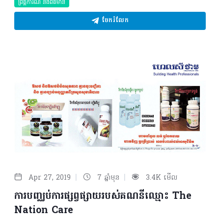
ព្រឹត្តិការណ៍ និងព័ត៌មាន
ចែករំលែក
|
|
Apr 27, 2019
7 ឆ្នាំមុន
3.4K មើល
ការបញ្ឈប់ការផ្សព្វផ្សាយរបស់គណនីឈ្មោះ The
Nation Care