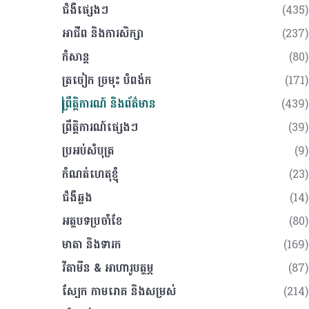
ជំងឺផ្សេងៗ
(435)
អាជីព និងការសិក្សា
(237)
កំសាន្ត
(80)
ត្រចៀក ច្រមុះ បំពង់ក
(171)
ព្រឹត្តិការណ៍ និងព័ត៌មាន
(439)
ព្រឹត្តិការណ៍ផ្សេងៗ
(39)
ប្រអប់សំបុត្រ
(9)
កំណត់ហេតុខ្ញុំ
(23)
ជំងឺឆ្លង
(14)
អត្ថបទប្រចាំខែ
(80)
មាតា និងទារក
(169)
វីតាមីន & អាហារូបត្ថម្ភ
(87)
ស្បែក កាមរោគ​ និងសម្រស់
(214)