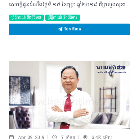
សេចក្តីជូនដំណឹងថ្ងៃទី ១៥ ខែកុម្ភៈ ឆ្នាំ២០១៩ ពីក្រសួងសុខាភិបាលនៃព្រះរាជាណាចក្រកម្ពុជា សូមជម្រាបជូនដល់សាធារណជនទាំងអស់ឲ្យបានជ្រាបថា៖ យោងតាមការពិនិត្យឃើញលើបណ្តាញសង្គមហ្វេសប៊ុករៀងរាល់ថ្ងៃមានគណនីមួយឈ្មោះ The Nation Care កំពុងផ្សព្វផ្សាយលក់ឱសថ និងឱសថបំប៉នសុខភាពចំនួន៧មុខ ដែលមានឈ្មោះដូចខាងក្រោម៖ ១-WeightUp៖ បាយបាន សម្រានលក់ឡើងគីឡូ ២-Gaint Plus៖ វីតាមីនជំនួយឲ្យធាត់ឡើងគីឡូ ៣-Osteo Plus៖ វីតាមីនជំនួយឆ្អឹងពន្លូតកម្ពស់ ៤-Garcinia Cambogia៖ វីតាមីនសម្រកទម្ងន់ ៥-Anti Ulcere៖ ថ្នាំព្យាបាលរោគក្រពះពោះវៀន ៦-TEA NATURAL៖ តែធម្មជាតិសម្រកទម្ងន់ ៧-Milk Thistle Extract៖ វីតាមីនជំនួយសុខភាពថ្លើម។ ឱសថ និងឱសថបំប៉នសុខភាពចំនួន៧មុខខាងលើនេះ គ្មានបញ្ជិកា គ្មានការត្រួតពិនិត្យគុណភាព និងគ្មានការអនុញ្ញាតនាំចូល និងផ្សព្វផ្សាយពីក្រសួងសុខាភិបាល។ ដើម្បីចៀសវាងការខាតបង់ប្រាក់កាស និងប៉ះពាល់ដល់សុខភាព ឬអាចឈានដល់ការបាត់បង់អាយុជីវិតរបស់អ្នកប្រើប្រាស់ទៀតនោះ ក្រសួងសុខាភិបាលសូមជូនដំណឹងដល់បងប្អូនប្រជាពលរដ្ឋដែលបានប្រើប្រាស់ឱសថ និងឱសថបំប៉នសុខភាពខាងលើនេះត្រូវបញ្ឈប់ការប្រើប្រាស់ជាបន្ទាន់។ ក្នុងករណីបងប្អូនប្រជាពលរដ្ឋបានជួបប្រទះឃើញជនណាកំពុងលក់ ចែកចាយឱសថ និងឱសថបំប៉នសុខភាពខាងលើនេះ សូមបងប្អូនប្រញាប់ផ្តល់ព័ត៌មានឬត្រូវការព័ត៌មានបន្ថែមពីនាយកដ្ឋានឱសថ ចំណីអាហារ បរិក្ខារពេទ្យ និងគ្រឿងសម្អាង សូមទំនាក់ទំនងតាមរយៈលេខទូរស័ព្ទ៖ ០១១ ៥៧៤ ៧៨៧, ០៩២ ៣៥៩ ៣៩៩, ០១២ ៩៨៣ ៣៣៤, ០១៧ ៦០៦ ៦៧០,០១២ ៨៩២ ០២២។ ©2019 រក្សាសិទ្ធិគ្រប់យ៉ាង​ដោយ Healthtime Corporation ចំពោះគ្រប់អត្ថបទដោយគ្មានផ្នែកណាមួយត្រូវបោះពុម្ពផ្សាយចូល ប្រព័ន្ធអុីនធឺណែតឧបករណ៍អេឡិចត្រូនិកអាត់ជាសំឡេងឬថតចំលងគ្រប់រូបភាពដោយគ្មានការអនុញ្ញាតឡើយ
ព្រឹត្តិការណ៍ និងព័ត៌មាន
ព្រឹត្តិការណ៍ និងព័ត៌មាន
ចែករំលែក
|
|
Apr 09, 2019
7 ឆ្នាំមុន
3.4K មើល