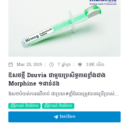
|
|
Mar 25, 2019
7 ឆ្នាំមុន
3.8K មើល
ឱសថថ្មី Dsuvia ជាមួយប្រសិទ្ធភាពខ្លាំងជាង
Morphine ១ពាន់ដង
ឱសថបំបាត់ការឈឺចាប់ ជាប្រភេទថ្នាំដែលត្រូវបានប្រើប្រាស់ជាច្រើន ក្នុងមុខងារសម្របសម្រួលលើប្រព័ន្ធប្រសាទដើម្បីបំបាត់ការឈឺចាប់។ ជាទូទៅការប្រើប្រាស់ឱសថបំបាត់ការឈឺចាប់ មានច្រើនប្រភេទដូចជា ឱសថ Paracetamol ដែលបានប្រើប្រាស់ជាញឹកញាប់ និងប្រភេទ Opioid ដែលជាប្រភេទមួយផ្តល់នូវប្រសិទ្ធភាពជាងគេ។ ថ្មីៗនេះមានការរកឃើញឱសថបំបាត់ការឈឺចាប់ថ្មីដែលជាប្រភេទ Opioid មានឥទ្ធិពលខ្លាំងក្លា ១ពាន់ដង បើប្រៀបធៀបទៅនឹងឱសថបំបាត់ការឈឺចាប់ប្រភេទ Morphine និង ១០ដងខ្លាំងជាងប្រភេទ Fentanyl នេះបើយោងតាមការអនុម័តដោយ FDA (Food and Drug Administration)។ ឱសថបំបាត់ការឈឺចាប់ថ្មីនេះ ត្រូវបានគេហៅថា Dsuvia និងត្រូវបានដាក់ឲ្យប្រើប្រាស់ក្នុងច្បាប់យ៉ាងកំហិត និងក្រោមចំនួនកំណត់មួយដោយអាចផ្តល់ឲ្យតែនៅក្នុង មន្ទីរពេទ្យ មជ្ឈមណ្ឌលវះកាត់និង បន្ទប់សង្គ្រោះបន្ទាន់។ ស្នងការនៃ FDA លោក Scott Gottlieb បានបរិយាយថា ឱសថប្រភេទ Dsuvia ត្រូវប្រើប្រាស់ដោយស្ថិតនៅក្រោមការតាមដានដ៏តឹងរឹងច្បាស់លាស់ និងចាំបាច់។លោក Scott Gottlieb បានបន្តទៀតថា Dsuvia ពុំអនុញ្ញាតឲ្យដាក់លក់តាម ឱសថស្ថាន ឬ ប្រើបា្រស់តាមផ្ទះនោះទេ។ ប្រភេទឱសថនេះ ត្រូវបានផលិតឲ្យប្រើប្រាស់តែម្តង (Single Use) និងមិនអនុញ្ញាតឲ្យប្រើប្រាស់លើសពី ៧២ ម៉ោងឡើយ។ ចំណែកផលវិបាកនៃឱសថនេះអាចធ្វើឲ្យមាន ការបាក់កម្លាំងខ្លាំង មានបញ្ហាផ្លូវដង្ហើម សន្លប់ និង អាចបណ្តាលឲ្យស្លាប់បាន។ ជាក់ស្តែង ឱសថនេះត្រូវបានដាក់ឲ្យប្រើប្រាស់ចំពោះកងទ័ពដោយយកចិត្តទុកដាក់ ដែលជាការសម្រេចរបស់ FDA ក្នុងការផ្តល់ជូនសេវាពិសេសមួយសម្រាប់ការប្រយុទ្ធក្នុងសមរភូមិ។ នៅពីក្រោយប្រសិទ្ធភាពដ៏ប្រសើររបស់ Dsuvia ក៏នៅមានផលវិបាកជាច្រើនដែលពុំអាចជួយដល់អ្នកជំងឺធម្មតាបាន តែសង្ឃឹមថា អ្នកវិទ្យាសាស្ត្រនឹងបន្តស្វែងរកឱសថបំបាត់ការឈឺចាប់ដែលមានឥទ្ធិពលខ្លាំង និងពុំមានផលវិបាកផ្សេងៗ។ ប្រភពយោង៖ https://www.usatoday.com/story/news/nation-now/2018/11/05/fda-approves-opioid-painkiller-stronger-than-morphine-fentanyl/1889389002/ ©2019 រក្សាសិទ្ធិគ្រប់យ៉ាង​ដោយ Healthtime Corporation ចំពោះគ្រប់អត្ថបទដោយគ្មានផ្នែកណាមួយត្រូវបោះពុម្ពផ្សាយចូល ប្រព័ន្ធអ៊ីនធឺណែតឧបករណ៍អេឡិចត្រូនិកអាត់ជាសំឡេងឬថតចំលងគ្រប់រូបភាពដោយគ្មានការអនុញ្ញាតឡើយ
ព្រឹត្តិការណ៍ និងព័ត៌មាន
ព្រឹត្តិការណ៍ និងព័ត៌មាន
ចែករំលែក