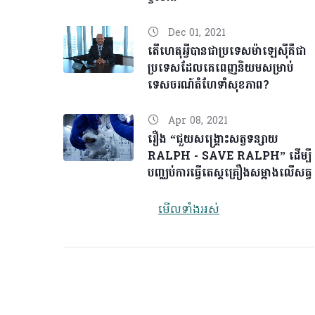
Dec 01, 2021
តើហេតុអ្វីបានជាប្រទេសម៉ាឡេស៊ីគឺជា
ប្រទេសដែលគេពេញនិយមសម្រាប់
ទេសចរណ៍តំហែទាំសុខភាព?
Apr 08, 2021
រឿង “ជួយសង្គ្រោះសត្វទន្សាយ
RALPH - SAVE RALPH” ដើម្បី
បញ្ឈប់ការធ្វើតេស្តគ្រឿងសម្អាងលើសត្វ
មើលទាំងអស់