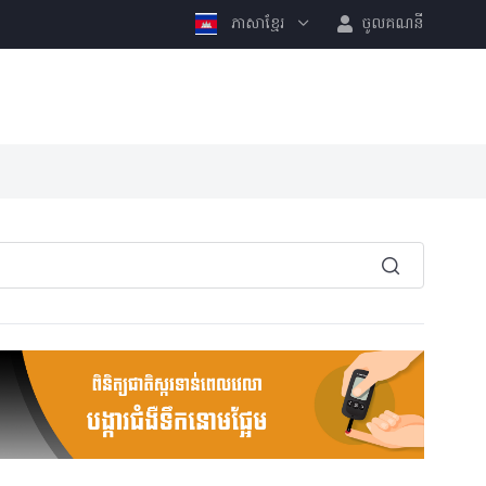
ភាសាខ្មែរ
ចូលគណនី