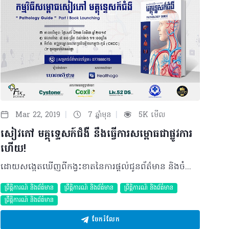
|
|
Mar 22, 2019
7 ឆ្នាំមុន
5K មើល
សៀវភៅ មគ្គុទ្ទេសក៍ជំងឺ នឹងធ្វើការសម្ពោធជាផ្លូវការ
ហើយ!
ដោយសង្កេតឃើញពីកង្វះខាតនៃការផ្តល់ជូនព័ត៌មាន និងចំណេះដឹងផ្នែកសុខភាពក្នុងសង្គមបច្ចុប្បន្ន ក្រុមហ៊ុន ទស្សនាវដ្ដីហេលស៍ថាម ក៏ចាប់ផ្តើមការចេញផ្សាយទស្សនាវដ្ដីផ្នែកចំណេះដឹងសុខភាពដែលជាទីទុកចិត្តតាមរយៈបទសម្ភាសន៍ពីសំណាក់សាស្រ្តាចារ្យវេជ្ជបណ្ឌិត និងវេជ្ជបណ្ឌិតជាច្រើនផ្នែក បន្ថែមពីនោះក៏ការមានការរៀបរៀងជាអត្ថបទចំណេះដឹងសុខភាពទូទៅដទៃទៀតដែលទទួលបានពីដៃគូសហការ និងសំណាក់ក្រុមអ្នកនិពន្ធ។ ថ្មីៗនេះដែរ ដើម្បីជាការបំពេញតម្រូវការបន្ថែម ដែលមិនត្រឹមតែផ្តល់ជូនទៅកាន់ប្រជាជនទូទៅនោះទេ ថែមទាំងសម្រាប់អ្នកនៅក្នុងវិជ្ជាជីវៈសុខាភិបាលផងដែរ ហេលស៍ថាម ក៏បានបន្តចេញផ្សាយសៀវភៅមួយទៀតឈ្មោះថា មគ្គុទេ្ទសក៍ជំងឺ។ មគ្គុទេ្ទសក៍ជំងឺ ជាសៀវភៅប្រមូលផ្ដុំទៅដោយជំងឺជិត ១០០ ប្រភេទដែលជាការបកស្រាយយ៉ាងក្បោះក្បាយពីសំណាក់ សាស្រ្តាចារ្យវេជ្ជបណ្ឌិត និងវេជ្ជបណ្ឌិត ដោយក្ដោបសំខាន់នូវនិយមន័យ រោគសញ្ញា ការធ្វើរោគវិនិច្ឆ័យ ការព្យាបាល និងវិធីសាស្រ្តការពារទៅតាមស្ថានភាពជំងឺនីមួយៗ។ ជាមួយគ្នាផងដែរ ក៏មានការរួមបញ្ចូលនូវផ្នែកករណីសិក្សា ដែលជាការបកស្រាយរបស់វេជ្ជបណ្ឌិតជំនាញទៅកាន់បញ្ហាសុខភាពរបស់អ្នកអានផ្ទាល់។ ចំណុចសំខាន់ដែលគួរចាប់អារម្មណ៍ផ្សេងទៀត សម្រាប់ការចងក្រងសៀវភៅមគ្គុទ្ទេសក៍នេះឡើងគឺដើម្បីជាផ្នែកមួយជួយដល់ការផ្តល់ជូនដល់សាធារណជន ក៏ដូចជាអ្នកនៅក្នុងវិស័យសុខាភិបាល ក្នុងការបង្កើនចំណេះដឹង និងលើកកម្ពស់ ការអប់រំសារៈសំខាន់ផ្នែកសុខាភិបាលក៏ដូចជាការលើកកម្ពស់ការអាន និងស្វែងយល់បន្ថែមក្នុងផ្នែកសុខាភិបាល មិនតែប៉ុណ្ណោះ ក៏ដើម្បីជាផ្នែកមួយក្នុងការបន្តបោះពុម្ពផ្សាយសៀវភៅជាភាសាខ្មែរឲ្យបានកាន់តែច្រើនថែមទៀតផង។ ដើម្បីដាក់ចេញផ្សាយជាផ្លូវការនូវសៀវភៅ មគ្គុទ្ទេសក៍ជំងឺ ក្រុមហ៊ុន ហេលស៍ថាម ខប នឹងរៀបចំកម្មវិធីសម្ពោធសៀវភៅ នាថ្ងៃទី ២៣ ខែមីនាឆ្នាំ២០១៩ ចាប់ពីម៉ោង ៨ព្រឹក ដល់ ១១ព្រឹក នៅមជ្ឈមណ្ឌលសហប្រតិបត្តិការកម្ពុជា-កូរ៉េ (CKCC) ក្នុងគោលបំណងសំខាន់បីគឺ៖ • ដើម្បីដាក់សម្ពោធជាផ្លូវការសៀវភៅមគ្គុទ្ទេសក៍ជំងឺ របស់ក្រុមហ៊ុនហេលស៍ថាម និងការតាំងលក់សៀវភៅ ដើម្បីយកថវិកានៃការលក់សៀវភៅ១០% ដើម្បីបង្កើតកម្មវិធីសប្បុរធម៌នាពេលខាងមុខនេះ • ការថ្លែងអំណរគុណដល់លោក លោកស្រី វេជ្ជបណ្ឌិត និងសាស្ត្រាចារ្យវេជ្ជបណ្ឌិត ទាំងអស់ដែលបានចូលរួមចែករំលែកនូវអត្ថបទចំណេះដឹងសុខភាពដ៏មានតម្លៃ ក្នុងការចងក្រងសៀវភៅមគ្គុទេ្ទសក៍ជំងឺឡើង • ការបង្ហាញពីអត្ថប្រយោជន៍របស់សៀវភៅ ដល់សាធារណជន។ សម្រាប់កម្មវិធីមួយព្រឹកនៃការសម្ពោធសៀវភៅ មគ្គុទ្ទេសក៍ជំងឺ នាពេលខាងមុខនេះ ក៏នឹងមានរបៀបវារៈសំខាន់ៗក្នុងកម្មវិធីរួមមាន៖ • សន្ទរកថាសង្ខេប ពីសំណាក់នាយក ក្រុមហ៊ុន ហេលស៍ថាម ខប • ពិធីសម្ពោធសៀវភៅ មគ្គុទ្ទេសក៍ជំងឺ ជាផ្លូវការ • ពិធីថ្លែងអំណរគុណ ដល់ដៃគូសហការ និងវេជ្ជបណ្ឌិតជាទីប្រឹក្សា របស់សៀវភៅ មគ្គុទ្ទេសក៍ជំងឺ • សម្រាក និងសកម្មភាពទំនាក់ទំនងទៅវិញទៅមករបស់ភ្ញៀវកិត្តិយស • សន្និសីទសារព័ត៌មានជុំវិញការចងក្រងសៀវភៅ • ការសម្ដែងពីក្រុមនិស្សិតសុខាភិបាល • បិទកម្មិធី និងការថ្លែងអំណរគុណដល់អ្នកដែលបានចូលរួម។ កម្មវិធីនឹងរំពឹងទុកមានការចូលរួមពីសំណាក់ សាស្ត្រាចារ្យវេជ្ជបណ្ឌិត វេជ្ជបណ្ឌិត ក្រុមហ៊ុនសហការនិង ក្រុមហ៊ុនពាក់ព័ន្ធក្នុងវិស័យសុខាភិបាល សិស្សនិស្សិតសុខាភិបាល អ្នកប្រកបរបរវិជ្ជាជីវៈសុខាភិបាល រួមទាំងសាធារណជន ដែលជាសក្ខីភាពសម្រាប់ការផ្សព្វផ្សាយជាផ្លូវការនៃសៀវភៅ មគ្គុទ្ទេសក៍ជំងឺ។ គួរបញ្ជាក់ផងដែរ ហេលស៍ថាម ខប ជាក្រុមហ៊ុននាំមុខគេដែលផ្តោតសំខាន់ជាចម្បងនូវការចែករំលែកចំណេះដឹងសុខភាព និងផ្តល់ជូនជាព័ត៌មានទៅកាន់ប្រជាជនទាំងអស់ពីសេវាកម្មសម្រាប់តម្រូវការផ្នែកសុខាភិបាលអស់រយៈពេល ៧ឆ្នាំមកហើយ។ ហើយសម្រាប់ការចេញផ្សាយជាសៀវភៅ “មគ្គុទេ្ទសក៍ជំងឺ” គឺជាការចាប់ផ្ដើមបំពេញបន្ថែមតម្រូវការដែលកំពុងខ្វះខាតដោយក្រុមហ៊ុននឹងបន្តផ្តល់ជូនការចេញផ្សាយជាបន្តទៀតនៅពេលខាងមុខ។ សម្រាប់ការចូលរួម៖ • ស្វាគមន៍ចំពោះគ្រប់សាធារណជនទាំងអស់ • ពេលវេលា និងទីតាំង ៖ ព្រឹកថ្ងៃទី ២៣ ខែមីនា ឆ្នាំ ២០១៩ នៅមជ្ឈមណ្ឌលសហប្រតិបត្តិការកម្ពុជា-កូរ៉េ (CKCC) • ចុះឈ្មោះតាមរយៈ ៖https://docs.google.com/forms/d/e/1FAIpQLScp5E9NxppMoV3ta1i9aV3Pa0SRAirVZ5981TstpFuXSo7SIA/viewform ©2019 រក្សាសិទ្ធិគ្រប់យ៉ាង​ដោយ Healthtime Corporation ចំពោះគ្រប់អត្ថបទដោយគ្មានផ្នែកណាមួយត្រូវបោះពុម្ពផ្សាយចូល ប្រព័ន្ធអ៊ីនធឺណែតឧបករណ៍អេឡិចត្រូនិកអាត់ជាសំឡេងឬថតចំលងគ្រប់រូបភាពដោយគ្មានការអនុញ្ញាតឡើយ
ព្រឹត្តិការណ៍ និងព័ត៌មាន
ព្រឹត្តិការណ៍ និងព័ត៌មាន
ព្រឹត្តិការណ៍ និងព័ត៌មាន
ព្រឹត្តិការណ៍ និងព័ត៌មាន
ចែករំលែក