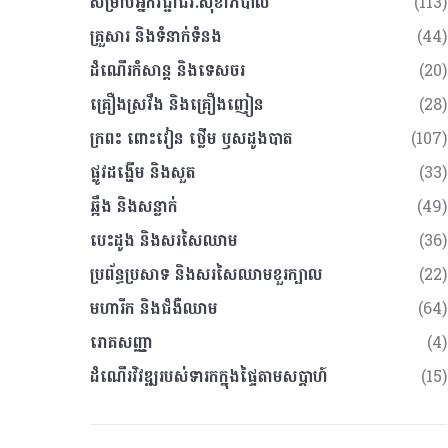
សម្រាប់អ្នកវិជ្ជាជីវៈសុខាភិបាល
(113)
គ្រួសារ​ និងទំនាក់ទំនង
(44)
ដំណើរកំសាន្ត​ និងទេសចរ
(20)
គ្រឿងស្រវឹង​ និងគ្រឿងញៀន
(28)
ក្រពះ​ ពោះវៀន​ ថ្លើម ឫសដូងបាត
(107)
ផ្លូវដង្ហើម និងសួត
(33)
ឆ្អឹង​ និងសន្លាក់
(49)
បេះដូង និងសរសៃឈាម
(36)
ប្រព័ន្ធប្រសាទ និងសរសៃឈាមខួរក្បាល
(22)
មហារីក និងជំងឺឈាម
(64)
រោគសញ្ញា
(4)
ដំណើរវិវឌ្ឍរបស់ទារកក្នុងផ្ទៃតាមសប្តាហ៍
(15)