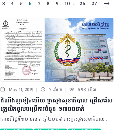
(current)
...
3
4
5
6
7
8
9
10
26
27
|
|
May 11, 2019
7 ឆ្នាំមុន
5.9K មើល
ដំណឹងល្អទៀតហើយ ក្រសួងសុខាភិបាល ជ្រើសរើស
បុគ្គលិកចូលបម្រើការចំនួន ១៣០០នាក់
កាលពីថ្ងៃទី១០ ឧសភា ឆ្នាំ២០១៩ នេះក្រសួងសុខាភិបាល បានចេញសេចក្តីជូនដំណឹងជាសាធារណៈដល់បេក្ខជន បេក្ខនារី និងមន្ត្រីរាជការទូទៅ ដែលមានបំណងចូលបម្រើការងារជាមន្ត្រីរាជការក្នុងក្របខណ្ឌក្រសួងសុខាភិបាល អំពីព័ត៌មានស្តីពីការជ្រើសរើសមន្ត្រីរាជការចំនួន ១៣០០នាក់ដើម្បីដាក់ឲ្យចូលបម្រើការតាមអង្គភាពនានានៃក្របខណ្ឌសុខាភិបាល។ ការប្រឡងប្រជែង នឹងត្រូវធ្វើឡើងរយៈពេល ២ម៉ោងដោយមានវិញ្ញាសាសរសេរតាមមុខជំនាញវិជ្ជាជីវៈ និងចំណេះដឹងទូទៅ ដោយតម្រូវឲ្យបេក្ខជនទាំងអស់ដាក់ពាក់ចូលប្រឡងឲ្យបានមុនថ្ងៃទី៥ ខែកក្កដា ឆ្នាំ២០១៩ វេលាម៉ោង ១៧៖០០ នាទី។ ©2019 រក្សាសិទ្ធិគ្រប់យ៉ាងដោយ Healthtime Corporation ចំពោះគ្រប់អត្ថបទដោយគ្មានផ្នែកណាមួយត្រូវបោះពុម្ពផ្សាយចូល ប្រព័ន្ធអ៊ីនធឺណែតឧបករណ៍អេឡិចត្រូនិកអាត់ជាសំឡេងឬថតចំលងគ្រប់រូបភាពដោយគ្មានការអនុញ្ញាតឡើយ