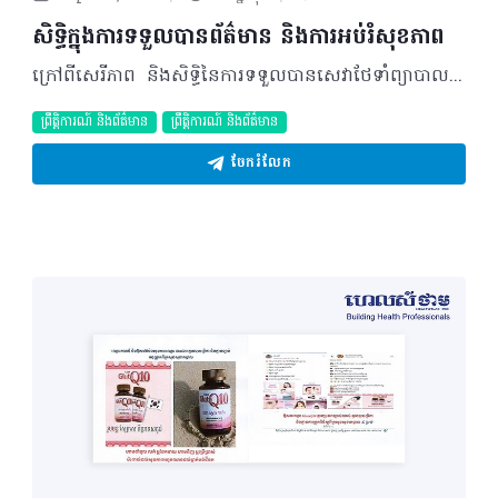
សិទ្ធិក្នុងការទទួលបានព័ត៌មាន​ និងការអប់រំសុខភាព
ក្រៅពីសេរីភាព និងសិទ្ធិនៃការទទួលបានសេវាថែទាំព្យាបាល អតិថិជនក៏មានសិទ្ធិក្នុងការទទួលបានព័ត៌មាន និងការអប់រំសុខភាពដោយស្មើភាពមិនមានការប្រកាន់អំពីពូជសាសន៍ សញ្ជាតិ ពណ៌សម្បុរ សាសនា ភាសា អាយុ ភេទ ស្ថានភាពគ្រួសារ ស្ថានភាពសេដ្ឋកិច្ច ស្ថានភាពសង្គម និងនិន្នាការនយោបាយឡើយ។ តើគោលគំនិតគន្លឹះចំពោះសិទ្ធិក្នុងការទទួលព័ត៌មាន និងការអប់រំសុខភាពមានអ្វីខ្លះ? អតិថិជនមានសិទ្ធិទទួលព័ត៌មានអំពី៖ • ម៉ោងពេលធ្វើការចរាចរអតិថិជន • តម្លៃសេវា របៀបរបបនៃការបង់ថ្លៃ • ការលើកលែងបង់ថ្លៃ។ - មានសិទ្ធិទទួលព័ត៌មានអំពី៖ • ស្ថានភាពសុខភាព • រោគវិនិច្ឆ័យសភាពជំងឺ ការវិវឌ្ឍនៃការព្យាបាល និងតើត្រូវធ្វើអ្វីខ្លះនៅពេលមានអាសន្ន • វិធានការនានាព្រមទាំងគុណសម្បត្តិ និងគុណវិបត្តិ។ - អតិថិជនមានសិទិ្ធជ្រើសរើសអ្នកតំណាងរបស់ ពួកគេក្នុងការទទួលព័ត៌មាន - អតិថិជនត្រូវមានលទ្ធភាពទទួលបាននូវមតិយោបល់ និងព័ត៌មានបន្ថែម - នៅពេលចូលមកសម្រាកនៅមូលដ្ឋានសុខាភិបាលអតិថិជនគប្បីដឹងអំពី៖ • អត្តសញ្ញាណ ស្ថានភាពអាជីពរបស់អ្នកផ្តល់សេវា • ច្បាប់ បទបញ្ជានានា និងការថែទាំព្យាបាល។ - អតិថិជនមានសិទ្ធិក្នុង៖ • ការស្នើសុំនូវឯកសារសង្ខេបអំពីរោគវិនិច្ឆ័យ ការថែទាំព្យាបាល និងលទ្ធផលនៃការវិភាគអមវេជ្ជសាស្រ្ត (ឧ.តើហ្វីលអាចផ្តល់ឲ្យបាន ឬអត់? ឧ.អំពីគ្រោះថ្នាក់ចរាចរណ៍ តើអាចប្រឈមមុខក្នុងការប្ដឹងផ្ដល់ ឬជួនកាលគេសុំក្នុងលក្ខណៈ ធម្មតាតែគេយកទៅប្តឹង) • ការទទួលបាននូវការអប់រំសុខភាព (ការកាពារ និងការលើកកម្ពស់សុខភាព)។ តើការអនុវត្តចំពោះសិទ្ធិក្នុងការទទួលព័ត៌មាន និងការអប់រំសុខភាពមានអ្វីខ្លះ? - អ្នកទទួលខុសត្រូវមូលដ្ឋានសុខាភិបាលត្រូវ៖ • ផ្តល់ព័ត៌មានអំពីសេវាថែទាំព្យាបាល ពេលម៉ោងធ្វើការ និងតារាងតម្លៃសេវាឲ្យឃើញជាសាធារណៈ • អនុវត្តប្រព័ន្ធបង់ថ្លៃដែលមានតម្លាភាព ស្របតាមបញ្ញត្តិហិរញ្ញប្បទានសុខាភិបាល។ - អ្នកផ្តល់សេវាសុខភាពត្រូវប្រាកដថា រាល់អតិថិជនទាំងអស់ដែលចូលមកសម្រាកពេទ្យ ត្រូវដឹងអំពី៖ • បុគ្គលិកពេទ្យដែលមើលថែទាំ • តើត្រូវធ្វើដូចម្តេចនៅពេលមានអាសន្ន • ការប្រើប្រាស់ បង្គន់ ទឹក ភ្លើង និងការហូបចុក • បទបញ្ជា និងសារាចរនានា របៀបនៃការបង់ថ្លៃ។ - អ្នកផ្តល់សេវាសុខភាពត្រូវធានាថា រាល់អតិថិជនទាំងអស់មុនចាកចេញពីមូលដ្ឋានសុខាភិបាលបានដឹងអំពី៖ • ស្ថានភាពសុខភាព វិធានការព្យាបាល និងការពារ • ត្រូវធ្វើដូចម្តេចនៅពេលដែលជំងឺមានសភាពធ្ងន់ធ្ងរឡើងៗ។ - អ្នកផ្តល់សេវាសុខភាពត្រូវ៖ • ប្រើពាក្យសាមញ្ញ ងាយស្រួលយល់ និងស្តាប់ • ផ្តល់ឱកាសដល់អតិថិជន ក្នុងការបញ្ជាក់បំភ្លឺនូវបញ្ហាអ្វីមួយដែលគេចង់ដឹង • មានអ្នកបកប្រែភាសា។ - អ្នកផ្តល់សេវាសុខភាពត្រូវ៖ • ប្រើប្រាស់គ្រប់ឱកាសទាំងអស់ក្នុងការបញ្ជូនព័ត៌មានសុខភាព • ធានាថារាល់សម្ភារសម្រាប់អប់រំសុខភាព ធ្វើ យ៉ាងណាចែកចាយឲ្យបានដល់ដៃអតិថិជនគ្រប់រូប។ តើការទទួលខុសត្រូវចំពោះសិទ្ធិក្នុងការទទួលព័ត៌មាន និងការអប់រំសុខភាពមានអ្វីខ្លះ? - ការទទួលខុសត្រូវមាន៖ • អតិថិជនមានភារកិច្ចទទួលខុសត្រូវក្នុងការអនុវត្តនូវរាល់វិធានការការពារ និងលើកកម្ពស់សុខភាពដែលបានផ្តល់ដោយអ្នកផ្តល់សេវាសុខភាព • អតិថិជន ឬអ្នកតំណាងទទួលខុសត្រូវក្នុងការសាកសួរទៅអ្នកផ្តល់សេវាសុខភាពដើម្បីបញ្ជាក់បំភ្លឺឲ្យបានយល់ច្បាស់នូវការណែនាំ ឬព័ត៌មានផ្សេងៗ។ បកស្រាយដោយ៖​ វេជ្ជបណ្ឌិត ឡាក់ ឡេង ឯកទេសសុខភាពសាធារណៈ អនុប្រធានមជ្ឈមណ្ឌលជាតិ លើកកម្ពស់សុខភាព ©2019 រក្សាសិទ្ធិគ្រប់យ៉ាង​ដោយ Healthtime Corporation ចំពោះគ្រប់អត្ថបទដោយគ្មានផ្នែកណាមួយត្រូវបោះពុម្ពផ្សាយចូល ប្រព័ន្ធអុីនធឺណែតឧបករណ៍អេឡិចត្រូនិកអាត់ជាសំឡេងឬថតចំលងគ្រប់រូបភាពដោយគ្មានការអនុញ្ញាតឡើយ
ព្រឹត្តិការណ៍ និងព័ត៌មាន
ព្រឹត្តិការណ៍ និងព័ត៌មាន
ចែករំលែក