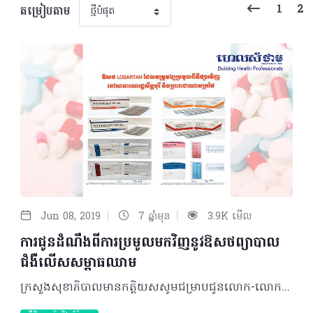
1
2
តម្រៀបតាម
|
|
Jun 08, 2019
7 ឆ្នាំមុន
3.9K មើល
ការជូនដំណឹងពីការប្រមូលមកវិញនូវឱសថព្យាបាល
ជំងឺលើសសម្ពាធឈាម
ក្រសួងសុខាភិបាលមានកត្តិយសសូមជម្រាបជូនលោក-លោកស្រីវេជ្ជបណ្ឌិត ឱសថការីដែលទទួលខុសត្រូវគ្រឹះស្ថានអាហរ័ណនីហរ័ណឱសថ គ្រឹះស្ថានលក់ឱសថ អាជីវករ និងប្រជាពលរដ្ឋទាំងអស់ឲ្យបានជ្រាបថា៖ យោងតាម ASEAN POST-MARKETING ALERT SYSTEM ដែលរាយការណ៍ដោយ Health Sciences Authority របស់សាធារណរដ្ឋសិង្ហបុរី ចុះថ្ងៃទី២៨ ខែមីនា ឆ្នាំ២០១៩ និងរាយការណ៍ដោយ Food and Drug Administration របស់ព្រះរាជាណាចក្រថៃ ចុះថ្ងៃទី១៤ ខែមីនា ឆ្នាំ២០១៩ បានតម្រូវឲ្យប្រមូលពីទីផ្សារវិញនូវឱសថព្យាបាលជំងឺលើសសម្ពាធឈាមឈ្មោះ Losartan មានផ្ទុកសារជាតិគីមី Nitrosamine Impurity (N-Nitroso-N-methyl-4-am-inobutyric acid “NMBA”) លើសកម្រិតស្តង់ដារដែលច្បាប់បានអនុញ្ញាត និងអាចបង្កឲ្យមានជំងឺមហារីក។ ឱសថ Losartan ដែលតម្រូវឲ្យប្រមូលពីទីផ្សារវិញនៅសាធារណរដ្ឋសិង្ហបុរី និងព្រះរាជាណាចក្រថៃមានដូចខាងក្រោម៖ ១. HYPERTEN Tablet មានសារធាតុសកម្ម Losartan Potassium កម្រិត ៥០mg, ១០០mg គ្រឹះស្ថានផលិត និងប្រទេស MACLEODS Pharmaceuticals Ltd., India គ្មានក្រុមហ៊ុននាំចូល និងគ្មានលេខបញ្ជិកា ២. Losagen Tablet មានសារធាតុសកម្ម Losartan Potassium កម្រិត ៥០mg, ១០០mg គ្រឹះស្ថានផលិត និងប្រទេស HETERO LABS LIMITED, India គ្មានក្រុមហ៊ុននាំចូល និងគ្មានលេខបញ្ជិកា ៣. LOSARTAS Tablet មានសារធាតុសកម្ម Losartan Potassium កម្រិត ៥០mg, ១០០mg គ្រឹះស្ថានផលិត និងប្រទេស INTAS PHARMACETICALS LTD., India គ្មានក្រុមហ៊ុននាំចូល និងគ្មានលេខបញ្ជិកា ៤. LANZAAR Tablet មានសារធាតុសកម្ម Losartan Potassium កម្រិត ៥០mg, ១០០mg គ្រឹះស្ថានផលិត និងប្រទេស Berlin Pharmaceutical Industry Co., Ltd., Thailand គ្មានក្រុមហ៊ុននាំចូល និងគ្មានលេខបញ្ជិកា។ បន្ទាប់ពីទទួលបានព័ត៌មាននេះ ក្រសួងសុខាភិបាលបានតាមដានយ៉ាងយកចិត្តទុកដាក់ ហើយពិនិត្យឃើញថាក្នុងចំណោមឱសថ Losartan ទាំងអស់ដែលផលិតដោយគ្រឹះស្ថានផលិតផលឱសថទាំងបួនខាងលើនេះពុំមានចុះបញ្ជិកានៅក្នុងព្រះរាជាណាចក្រកម្ពុជាឡើយ។ ប្រសិនបើបងប្អូនប្រជាពលរដ្ឋបានជួបឬប្រទះឃើញឱសថទាំងអស់ខាងលើនេះមានចរាចរណ៍ក្នុងព្រះរាជាណាចក្រកម្ពុជា សូមទំនាក់ទំនងតាមរយៈលេខទូរស័ព្ទ៖ ០១១ ៥៧៤ ៧៨៧, ០១២ ៩៨៣ ៣៣៤, ០១៧ ៦០៦ ៦៧០, ០១៧ ៨៦៦ ៧៦០។ ©2019 រក្សាសិទ្ធិគ្រប់យ៉ាង​ដោយ Healthtime Corporation ចំពោះគ្រប់អត្ថបទដោយគ្មានផ្នែកណាមួយត្រូវបោះពុម្ពផ្សាយចូល ប្រព័ន្ធអុីនធឺណែតឧបករណ៍អេឡិចត្រូនិកអាត់ជាសំឡេងឬថតចំលងគ្រប់រូបភាពដោយគ្មានការអនុញ្ញាតឡើយ