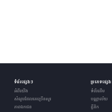
ទំព័រផ្សេងៗ
ប្រភេទផ្សេ
អំពីយើង
ទំព័រដើម
សំណួរ​ដែលគេ​ច្រើន​សួរ
បណ្ណាល័យ
ភាពឯកជន
គ្លីនិក