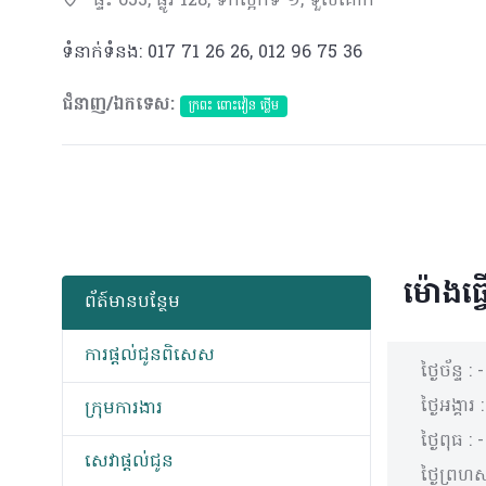
ផ្ទះ 653, ផ្លូវ 128, ទឹកល្អក់ទី ១, ទួលគោក
ទំនាក់ទំនង: 017 71 26 26, 012 96 75 36
ជំនាញ/ឯកទេស:
ក្រពះ ពោះវៀន ថ្លើម
ម៉ោងធ្វ
ព័​ត៍​មាន​បន្ថែម
ការផ្តល់ជូនពិសេស
ថ្ងៃច័ន្ទ :
-
ថ្ងៃអង្គារ 
ក្រុមការងារ
ថ្ងៃពុធ :
-
សេវាផ្តល់ជូន
ថ្ងៃព្រហស្