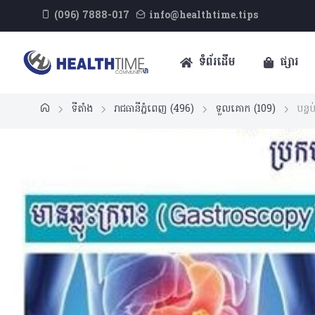
(096) 7888-017
info@healthtime.tips
ទំព័រដើម
ផ្សារ
ទីតាំង
រាជធានីភ្នំពេញ
(496)
ទួលគោក
(109)
បន្ទ