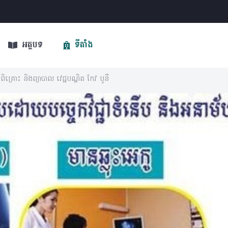
អត្ថបទ
ទីតាំង
ប់ពិគ្រោះ និងព្យាបាល វេជ្ជបណ្ឌិត កែវ បូនី