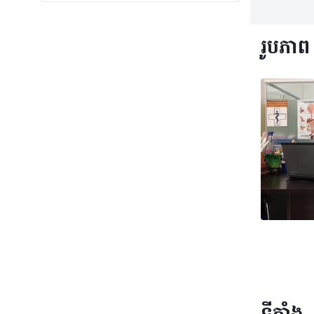
រូបភាព