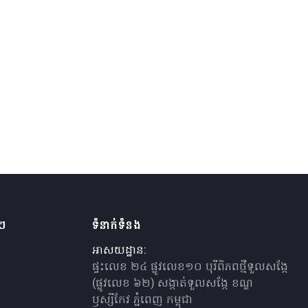
ងៗ
ទំនាក់ទំនង
អាសយដ្ឋាន:
ផ្ទះលេខ ២៤ ផ្លូវលេខ១០ បុរីពិភពថ្មីទួលសង្កែ
(ផ្លូវលេខ ៦២) សង្កាត់ទួលសង្កែ ខណ្ឌ
ឫស្សីកែវ ភ្នំពេញ កម្ពុជា