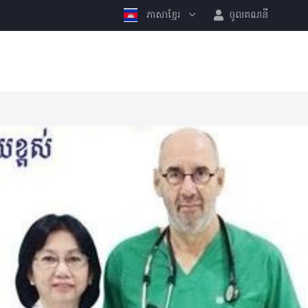
ភាសាខ្មែរ
ចូលគណនី