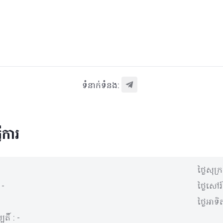
ទំនាក់ទំនង:
ើការ
ថ្ងៃសុក្
:
-
ថ្ងៃសៅរ៍
ថ្ងៃអាទិត
បតិ៍ :
-