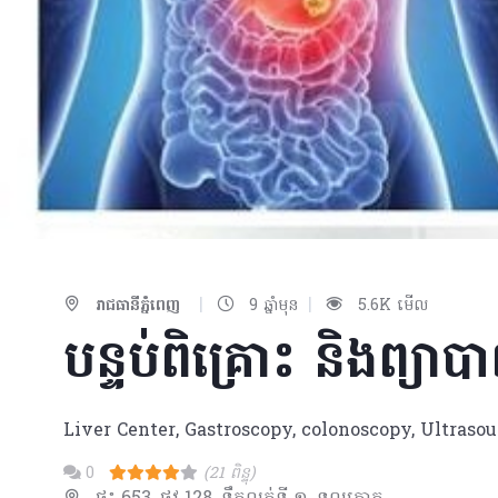
|
|
រាជធានីភ្នំពេញ
9 ឆ្នាំមុន
5.6K មើល
បន្ទប់ពិគ្រោះ និងព្យាប
Liver Center, Gastroscopy, colonoscopy, Ultrasou
0
(21 ពិន្ទុ)