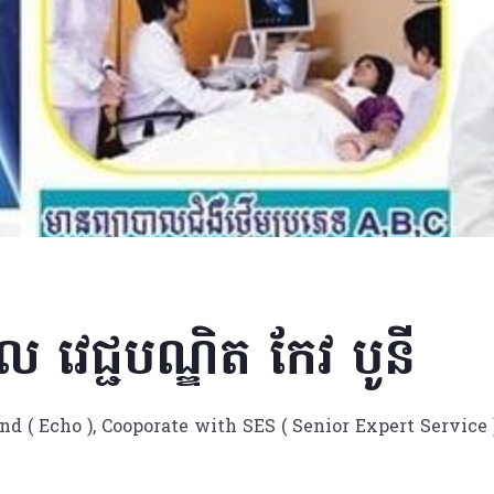
ាល វេជ្ជបណ្ឌិត កែវ បូនី
nd ( Echo ), Cooporate with SES ( Senior Expert Servic