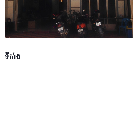
ទីតាំង