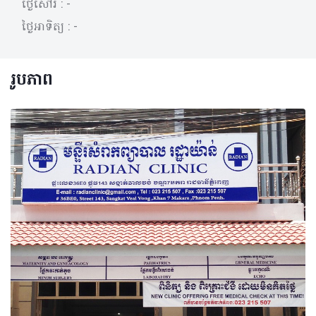
ថ្ងៃសៅរ៍ :
-
ថ្ងៃអាទិត្យ :
-
រូបភាព