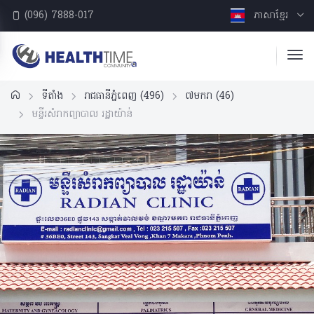
(096) 7888-017
ភាសាខ្មែរ
ទីតាំង
រាជធានីភ្នំពេញ
(496)
៧មករា
(46)
មន្ទីរសំរាកព្យាបាល​ រដ្ឋាយ៉ាន់