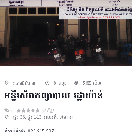
|
|
រាជធានីភ្នំពេញ
8 ឆ្នាំមុន
5.6K មើល
មន្ទីរសំរាកព្យាបាល​ រដ្ឋាយ៉ាន់
0
(0 ពិន្ទុ)
ផ្ទះ 36, ផ្លូវ 143, វាលវង់, ៧មករា
ទំនាក់ទំនង: 023 215 507