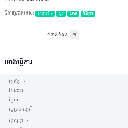
ជំនាញ/ឯកទេស:
ទឹកនោមផ្អែម
សួត
ឈាម
ជំងឺទូទៅ
ទំនាក់ទំនង:
ម៉ោងធ្វើការ
ថ្ងៃច័ន្ទ :
-
ថ្ងៃអង្គារ :
-
ថ្ងៃពុធ :
-
ថ្ងៃព្រហស្បតិ៍ :
-
ថ្ងៃសុក្រ :
-