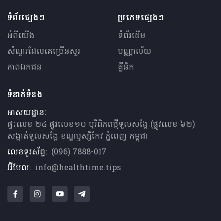
ទំព័រផ្សេងៗ
ប្រភេទផ្សេងៗ
អំពីយើង
ទំព័រដើម
សំណួរ​ដែលគេ​ច្រើន​សួរ
បណ្ណាល័យ
ភាពឯកជន
គ្លីនិក
ទំនាក់ទំនង
អាសយដ្ឋាន:
ផ្ទះលេខ ២៤ ផ្លូវលេខ១០ បុរីពិភពថ្មីទួលសង្កែ (ផ្លូវលេខ ៦២)
សង្កាត់ទួលសង្កែ ខណ្ឌឫស្សីកែវ ភ្នំពេញ កម្ពុជា
លេខទូរស័ព្ទ:
(096) 7888-017
អ៊ីមែល:
info@healthtime.tips