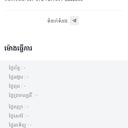
ទំនាក់ទំនង:
ម៉ោងធ្វើការ
ថ្ងៃច័ន្ទ :
-
ថ្ងៃអង្គារ :
-
ថ្ងៃពុធ :
-
ថ្ងៃព្រហស្បតិ៍ :
-
ថ្ងៃសុក្រ :
-
ថ្ងៃសៅរ៍ :
-
ថ្ងៃអាទិត្យ :
-