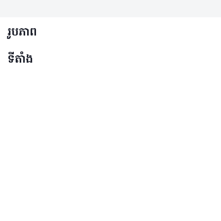
រូបភាព
ទីតាំង