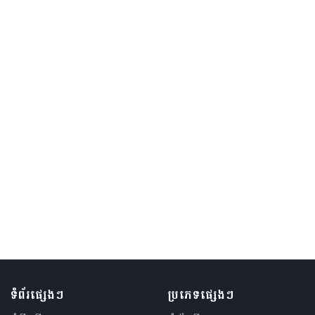
ទំព័រផ្សេងៗ
ប្រភេទផ្សេងៗ