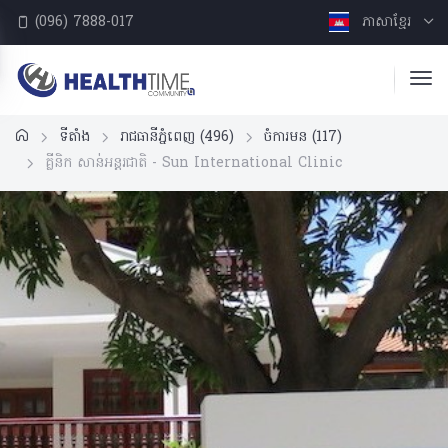
(096) 7888-017
ភាសាខ្មែរ
ទីតាំង
រាជធានីភ្នំពេញ
(496)
ចំការមន
(117)
គ្លីនិក សាន់អន្តរជាតិ - Sun International Clinic