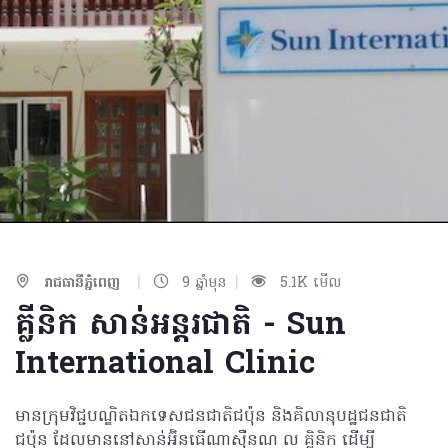
|
|
រាជធានីភ្នំពេញ
9 ឆ្នាំមុន
5.1K មើល
គ្លីនិក សាន់អន្តរជាតិ - Sun
International Clinic
មានក្រុមវិជ្ជបណ្ឌិតឯកទេសជនជាតិជប៉ុន និងគិលានុបដ្ឋជនជាតិ
ជប៉ុន ដែលមាននៅសាន់អ៊ិនធើណាស៊ឺនណ ល គ្លិនិក ដើម្បី