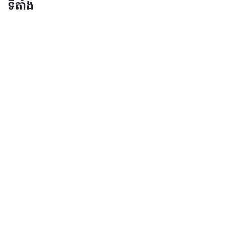
ទីតាំង