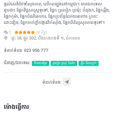
ផ្ដល់សេវ៉ាថែទាំសុខភាព, លើកតម្បូងនៅកម្ពុជា។​ មានឯកទេស
ដូចជា៖ ផ្នែកវិជ្ជសាស្រ្តទូទៅ, ផ្នែក ត្រចៀក ច្រម៉ុះ បំពុងក, ផ្នែកឆ្អឹង,
ផ្នែកកុម៉ា,​ ផ្នែកចំណិអាហារ, ផ្នែកប្រព័ន្ធរំលាយអាហារ​ ក្រពះ
ពោះវៀន, ផ្នែកចាក់ថ្នាំបង្ការវ៉ាក់ស៊ាំង, ផ្នែកពិនិត្យសុខភាពទូទៅ។
0
(9 ពិន្ទុ)
ផ្ទះ 18, ផ្លូវ 302, បឹងកេងកងទី ១, ចំការមន
ទំនាក់ទំនង: 023 956​​ 777
ជំនាញ/ឯកទេស:
ទឹកនោមផ្អែម
ត្រចៀក ច្រមុះ បំពង់ក
ឆ្អឹង និងសន្លាក់
ទំនាក់ទំនង:
ម៉ោងធ្វើការ