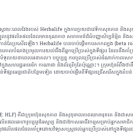
្ត្ររយៈពេលវែងរបស់ Herbalife ក្នុងការក្លាយជាវេទិកាសុខភាព និងសុខ
្ចូលនូវផលិតផលដែលមានគុណភាព សហគមន៍ដ៏ធំបញ្ញាសិប្បនិម្មិត និងសមត
កាន់តែប្រសើរឡើង។ Herbalife បានចាប់ផ្តើមការសាកល្បង (beta ro
គោលបំណងប្រមូលការយល់ដឹងពីអ្នកប្រើប្រាស់ក្នុងទីផ្សារ ដែលនឹងគាំ
ទូលំទូលាយនាពេលអនាគល។ បច្ចុប្បន្ន ការចូលប្រើប្រាស់ដំណាក់កាលសា
ុងសហរដ្ឋអាមេរិក កាណាដា និងព័រតូរីកូតែប៉ុណ្ណោះ។ ក្រុមហ៊ុនរំពឹងថាន
្សារអន្តរជាតិបន្ថែមទៀត ដោយចាប់ផ្តើមពីទីផ្សារជ្រើសរើសក្នុងតំបន់
E: HLF) គឺជាក្រុមហ៊ុនសុខភាព និងសុខុមាលភាពឈានមុខគេ និងជាសហគម
ិតផលអាហារូបត្ថម្ភដ៏អស្ចារ្យ និងជាឱកាសអាជីវកម្មសម្រាប់អ្នកសមាជិកឯ
់ជូននូវផលិតផលដែលគាំទ្រដោយវិទ្យាសាស្រ្តដល់អ្នកប្រើប្រាស់នៅក្នុងទី