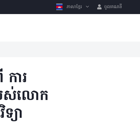
ភាសាខ្មែរ
ចូលគណនី
ី ការ
ររបស់លោក
ទ្យា