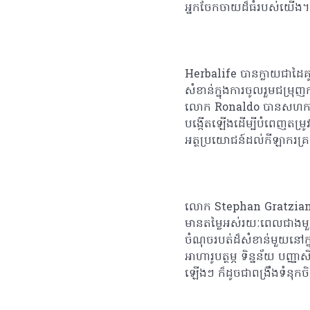
អ្នកចែកចាយដ៏ធំរបស់យើង។
Herbalife បានក្លាយជាដៃគ
សំខាន់ក្នុងការចូលរួមជម្រុ
លោក Ronaldo បានសហការគ
បង្កើតឡើងដើម្បីបំពេញតម្រូ
អត្ថប្រយោជន៍ដល់កីឡាករគ្
លោក Stephan Gratziani អ
មានតម្លៃអស់រយៈពេលជាងមួ
ចំណុចរបត់ដ៏សំខាន់មួយនៅក្
អាហារូបត្ថម្ភ ទិន្នន័យ បញ្ញ
ឡើងៗ ក៏ដូចជាពង្រឹងទំនុក