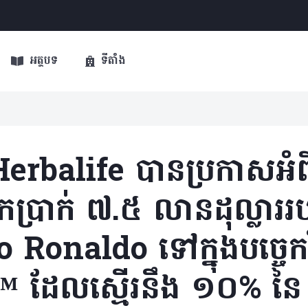
អត្ថបទ
ទីតាំង
 Herbalife បានប្រកាសអំព
ឹកប្រាក់ ៧.៥ លានដុល្លា
 Ronaldo ទៅក្នុងបច្ចេកវិ
™ ដែលស្មើរនឹង ១០% នៃ