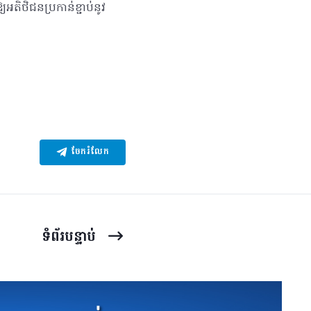
តិថិជនប្រកាន់ខ្ជាប់នូវ
ចែករំលែក
ទំព័រ​បន្ទាប់