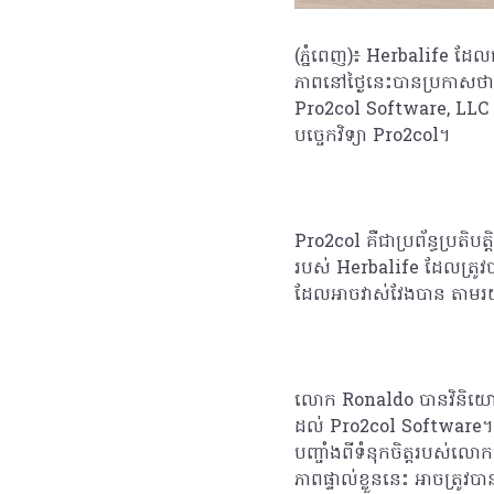
(ភ្នំពេញ)៖ Herbalife ដែលជ
ភាពនៅថ្ងៃនេះបានប្រកាសថ
Pro2col Software, LLC ដែល
បច្ចេកវិទ្យា Pro2col។
Pro2col គឺជាប្រព័ន្ធប្រតិប
របស់ Herbalife ដែលត្រូវបា
ដែលអាចវាស់វែងបាន តាមរយៈ
លោក Ronaldo បានវិនិយោគទឹកប្
ដល់ Pro2col Software។ ការ
បញ្ចាំងពីទំនុកចិត្តរបស់លោកច
ភាពផ្ទាល់ខ្លួននេះ អាចត្រូវ