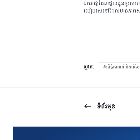
ឯករាជ្យដែលផ្តល់ជូននូវការប
របៀបរស់នៅដែលមានភាពសក
ស្លាក:
#ព្រឹត្តិការណ៍ និងព័ត៌
ទំព័រ​មុន