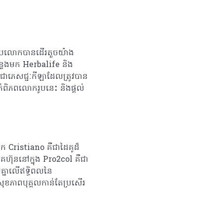
 ដោយលោកបានដើរតួចយ៉ាង
កន្លងមក Herbalife និង
ភេសជ្ជៈកីឡាដែលត្រូវបាន
ាត់ពិភពលោករូបនេះ និងផ្តល់
 Cristiano គឺជាដៃគូដ៏
៊ុននៅក្នុង Pro2col គឺជា
គ្នាលើឥទ្ធិពលនៃ
ធផលសុខភាពបុគ្គលកាន់តែប្រសើរ