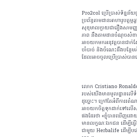
Pro2col ប្រើប្រាស់ទិន្នន័យ
ប្រព័ន្ធតាមដានអាហារូបត្ថម្ភ
សុខុមាលក្លាយជារឿងសាមញ្ញ
ភាព នឹងតាមដានចំណុចសំខាន់
អាចយកមកអនុវត្តបានជាក់ស
ចាំបាច់ និងចំណេះដឹងបន្ថែមអ
ដែលអាចចូលប្រើប្រាស់បាន
លោក Cristiano Ronaldo ប
របស់យើងមានមូលដ្ឋានលើទំនុក
ដូច្នោះ។ ក្រៅតែអំពីការរត
អាចយកចិត្តទុកដាក់ទៅលើស
ផងដែរថា «ខ្ញុំបានឃើញដោយផ្ទ
មានលក្ខណៈឯកជន ដើម្បីធ្វើឱ
ជាមួយ Herbalife ដើម្បីបង្កើ