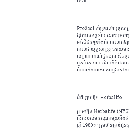
នេះ»។
Pro2col គាំទ្រដល់យុទ្ធសាស
ផ្អែកលើទិន្នន័យ ដោយរួមបញ
អតិថិជនទូទាំងពិភពលោកឱ្យ
កាលជាយុទ្ធសាស្ត្រ ដោយមាន
លក្ខណៈពាណិជ្ជកម្មកាន់តែ
អ្នកចែកចាយ និងអតិថិជននៅក្ន
ដំណាក់កាលសាកល្បងទៅកាន់ទីផ
អំពីក្រុមហ៊ុន Herbalife
ក្រុមហ៊ុន Herbalife (NYS
ជីវិតរបស់មនុស្សជាមួយនឹងផល
ឆ្នាំ 1980។ ក្រុមហ៊ុនផ្តល