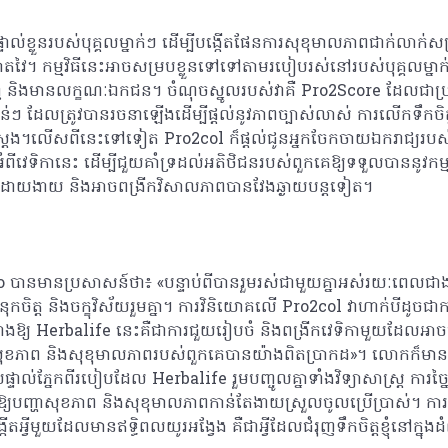
ផ្ទាល់ខ្លួនរបស់បុគ្គលម្នាក់ៗ ដើម្បីបង្កើតផែនការសុខុមាលភាពជាក់លាក់
ឆ្លាតវៃ។ កម្មវិធីនេះអាចសម្របខ្លួនទៅទៅតាមរបៀបរស់នៅរបស់បុគ្គលម្នាក់ៗ
 និងមានលក្ខណៈឯកជន។ ចំណុចស្នូលរបស់វាគឺ Pro2Score ដែលជាប្រព
ៗ ដែលត្រូវបានរចនាឡើងដើម្បីផ្តល់នូវភាពច្បាស់លាស់ ការលើកទឹកចិត្
្តែង។លើសពីនេះទៅទៀត Pro2col ក៏ផ្តល់ជូនអ្នកចែកចាយឯករាជ្យរបស
ំពីវេទិកានេះ ដើម្បីជួយគាំទ្រដល់អតិថិជនរបស់ពួកគេឱ្យទទួលបាននូវកម្មវ
ដោយងាយ និងអាចពង្រីកវិសាលភាពបានវែងឆ្ងាយបន្តទៀត។
ានមានប្រសាសន៍ថា៖ «បន្ទាប់ពីបានរួមរស់ជាមួយគ្នាអស់រយៈពេលជាងម
ចិត្ត និងចក្ខុវិស័យរួមគ្នា។ ការវិនិយោគលើ Pro2col វាហាក់បីដូចជាការ
ំណាងឱ្យ Herbalife នេះគឺជាការជួយរៀបចំ និងពង្រីកវេទិកាមួយដែលអាចផ
ុខភាព និងសុខុមាលភាពរបស់ពួកគេបានយ៉ាងពិតប្រាកដ»។ លោកក៏មាន
ាល់ភ្នែកពីរបៀបដែល Herbalife រួមបញ្ចូលគ្នាទាំងវិទ្យាសាស្ត្រ ការច្ន
្យបញ្ហាសុខភាព និងសុខុមាលភាពកាន់តែងាយស្រួលចូលប្រើប្រាស់។ ការធ្វ
តអ្វីមួយដែលមានឥទ្ធិពលយូរអង្វែង គឺជាអ្វីដែលជំរុញទឹកចិត្តខ្ញុំនៅក្នុង