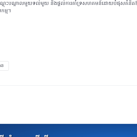
ណ្តុះបណ្តាលមួយទល់មួយ និងផ្តល់ការគាំទ្រសហគមន៍ដោយបំផុសគំនិតឱ្យអ
ម្ម។
មាន