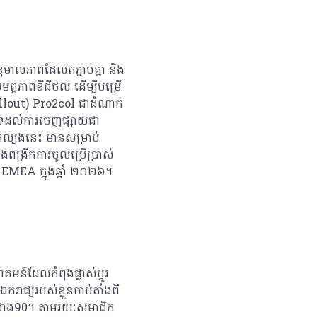
ុមាលភាពដែលតភ្ជាប់គ្នា និង
្ថភាពឌីជីថល ដើម្បីបម្រើ
llout) Pro2col ជាដំណាក់
ទ្រដល់ការចេញផ្សាយជា
កល្បងនេះ មានសម្រាប់
ឹងពង្រីកការចូលប្រើប្រាស់
 EMEA ក្នុងឆ្នាំ ២០២៦។
ន៍ដែលកំពុងផ្លាស់ប្តូរ
ករាជ្យរបស់ខ្លួនចាប់តាំងពី
ផ្សារជាង90។ តាមរយៈសមាជិក