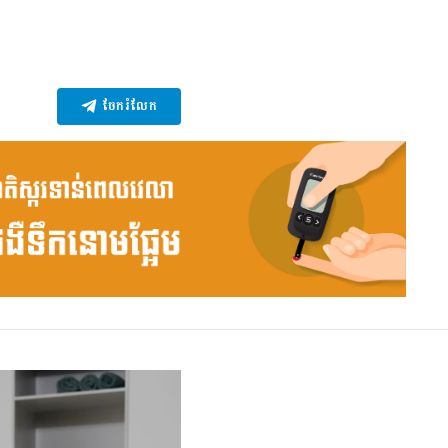
ចែករំលែក