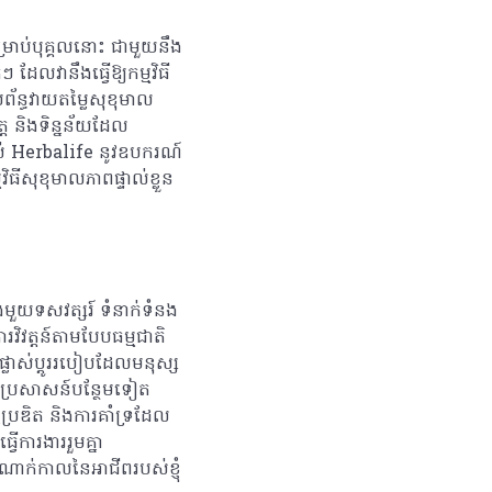
សម្រាប់បុគ្គលនោះ ជាមួយនឹង
 ដែលវានឹងធ្វើឱ្យកម្មវិធី
័ន្ធវាយតម្លៃសុខុមាល
ត និងទិន្នន័យដែល
់ Herbalife នូវឧបករណ៍
ិធីសុខុមាលភាពផ្ទាល់ខ្លួន
ួយទសវត្សរ៍ ទំនាក់ទំនង
វិវត្តន៍តាមបែបធម្មជាតិ
្លាស់ប្តូររបៀបដែលមនុស្ស
ប្រសាសន៍បន្ថែមទៀត
ៃប្រឌិត និងការគាំទ្រដែល
ើការងាររួមគ្នា
ដំណាក់កាលនៃអាជីពរបស់ខ្ញុំ