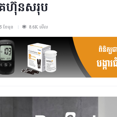
គហ៊ុនសរុប
5 ខែមុន
|
8.6K មើល