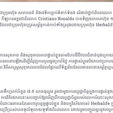
ាក្រុមហ៊ុន សហគមន៍ និងវេទិកាភ្ជាប់ទំនាក់ទំនង លំដាប់ថ្នាក់ពិភពលោ
ា កីឡាករអន្តរជាតិលោក Cristiano Ronaldo បានទិញយកភាគហ៊ុន ១០
ជាក្រុមហ៊ុនបុត្រសម្ព័ន្ធកាន់កាប់ទាំងស្រុងដោយក្រុមហ៊ុន Herbalife
ត្តិការសុខភាព និងសុខុមាលភាពផ្ទាល់ខ្លួនតាមបែបឌីជីថលជំនាន់ចុងក្រោយ
នរចនាឡើងដើម្បីជំរុញការចូលរួមប្រចាំថ្ងៃ ការផ្លាស់ប្តូរឥរិយាបថប្រ
វិធីសាស្ត្រសុខុមាលភាពដែលផ្អែកលើទិន្នន័យដែលមានរចនាសម្ព័ន្ធច្ប
រាក់ចំនួន ៧.៥ លានដុល្លារ រួមជាមួយការប្តេជ្ញាចិត្តក្នុងការផ្តល់នូវសេវ
វិនិយោគនេះសបញ្ជាក់ឱ្យឃើញពីការប្តេជ្ញាចិត្តរបស់លោកចំពោះសុខភាព និ
ំពោះអនាគតនៃអាហារូបត្ថម្ភផ្ទាល់ខ្លួន និងចក្ខុវិស័យរបស់ Herbalife ក្នុ
បានប្រើប្រាស់បានទូលំទូលាយទូទាំងពិភពលោក ដោយរួមបញ្ចូលគ្នានូវបច្ចេក