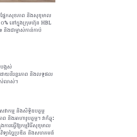
ក ផ្នែកសុខភាព និងសុខុមាល
% នៅក្នុងក្រុមហ៊ុន HBL
 និងជាម្ចាស់កាន់កាប់
បង្អស់
កបដោយនិរន្តរភាព និងលទ្ធផល
ាស់លាស់។
ាកម្ម និងសិទ្ធិឧបត្ថម្ភ
ងអាហារូបត្ថម្ភ។ វាក៏ឆ្លុះ
ងការធ្វើឱ្យកម្មវិធីសុខុមាល
វិទ្យាច្នៃប្រឌិត និងសហគមន៍