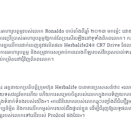
ូអាហារូបត្ថម្ភរបស់លោក Ronaldo ចាប់តាំងពីឆ្នាំ ២០១៣ មកម្ល៉េះ
ញការប្រើប្រាស់អាហារូបត្ថម្ភឱ្យកាន់តែប្រសើរឡើងនៅទូទាំងពិភពលោក។ 
្នាលើការដាក់ចេញនូវផលិតផល Herbalife24® CR7 Drive ដែលជា
វការអាហារូបត្ថម្ភ និងតម្រូវការសម្រាប់ការលេងកីឡារបស់វីរបុរសបាល់ទ
រប់កម្រិតនៅជុំវិញពិភពលោក។
គ្គនាយកប្រតិបត្តិក្រុមហ៊ុន Herbalife បានមានប្រសាសន៍ថា៖ «លោក
យទសវត្សរ៍មកហើយ ហើយការសម្រេចចិត្តរបស់លោកក្នុងការទិញយកភាគហ
នុងទំនាក់ទំនងរបស់យើង»។ «ការវិនិយោគរបស់លោកឆ្លុះបញ្ចាំងពីជំនឿរួម
ាសិប្បនិម្មិត និងការលើកកម្ពស់ការយល់ដឹងផ្ទាល់ខ្លួន ដើម្បីជំរុញឱ្យលទ្
ចិត្តរបស់លោកទៅលើរបស់ Pro2col​ ផងដែរ»។