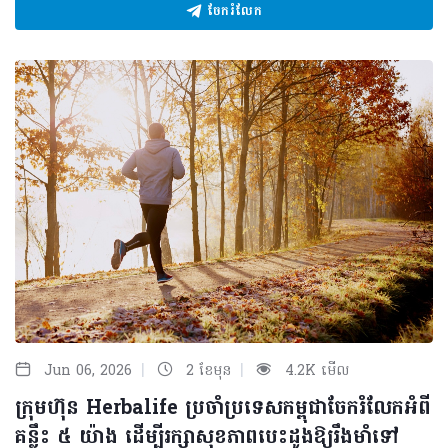
ចែករំលែក
|
|
Jun 06, 2026
2 ខែមុន
4.2K មើល
ក្រុមហ៊ុន Herbalife ប្រចាំប្រទេសកម្ពុជាចែករំលែកអំពី
គន្លឹះ ៥ យ៉ាង ដើម្បីរក្សាសុខភាពបេះដូងឱ្យរឹងមាំទៅ