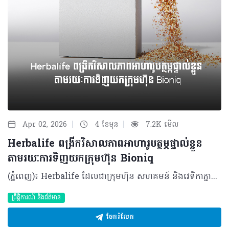
|
|
Apr 02, 2026
4 ខែមុន
7.2K មើល
Herbalife ពង្រីកវិសាលភាពអាហារូបត្ថម្ភផ្ទាល់ខ្លួន
តាមរយៈការទិញយកក្រុមហ៊ុន Bioniq
(ភ្នំពេញ)៖ Herbalife ដែលជាក្រុមហ៊ុន សហគមន៍ និងវេទិកាភ្ជាប់ទំនាក់ទំនង លំដាប់ថ្នាក់ពិភពលោក ផ្នែកសុខភាព និងសុខុមាលភាពបានចែករំលែកអំពី ការប្រកាសអំពីកិច្ចព្រមព្រៀងក្នុងការទិញយកទ្រព្យសម្បត្តិមួយចំនួនពីក្រុមហ៊ុន Bioniq ដែលជាក្រុមហ៊ុនអាហារូបត្ថម្ភផ្ទាល់ខ្លួន ដែលមានមូលដ្ឋាននៅចក្រភពអង់គ្លេស។ ប្រតិបត្តិការនេះនឹងជម្រុញ Herbalife ឱ្យឈានទៅមុខមួយកម្រិតទៀត ក្នុងនាមជាក្រុមហ៊ុនសុខភាព និងសុខុមាលភាពដែលផ្អែកលើបច្ចេកវិទ្យា និងទិន្នន័យ។ លោក Stephan Gratziani នាយកប្រតិបត្តិក្រុមហ៊ុន Herbalife បានមានប្រសាសន៍ថា៖ “សុខភាព និងសុខុមាលភាព គឺកាន់តែមានលក្ខណៈផ្ទាល់ខ្លួន និងផ្អែកលើទិន្នន័យព័ត៌មាន។ តាមរយៈការបញ្ចូលបច្ចេកវិទ្យាអាហារូបត្ថម្ភផ្ទាល់ខ្លួនរបស់ Bioniq ជាមួយ Pro2col តាមរយៈបណ្តាញចែកចាយទូទាំងពិភពលោករបស់យើង គឺយើងកំពុងពង្រីកវិសាលភាពក្នុងការផ្តល់ជូននូវសុខុមាលភាពផ្ទាល់ខ្លួនក្នុងកម្រិតដ៏ធំធេងមួយ”។ Bioniq បង្កើតរូបមន្តអាហារូបត្ថម្ភផ្ទាល់ខ្លួនដោយប្រើប្រាស់បច្ចេកវិទ្យា ព័ត៌មានសុខភាពបុគ្គល និងមូលដ្ឋានទិន្នន័យជីវសញ្ញាផ្ទាល់ខ្លួន។ រូបមន្តអាហារូបត្ថម្ភរបស់ Bioniq ត្រូវបានរចនាឡើងសម្រាប់បុគ្គលជាច្រើនប្រភេទ ចាប់ពីអ្នកប្រើប្រាស់ទូទៅ រហូតដល់អត្តពលិកលំដាប់ពិភពលោក រួមទាំងលោក Cristiano Ronaldo ផងដែរ។ Bioniq នឹងមកបំពេញបន្ថែមលើ Pro2col និង Link BioSciences ដែលត្រូវបានទិញយកក្នុងគ្រាមុនដោយ Herbalife។ ការទិញយកទ្រព្យសម្បត្តិរបស់ Bioniq អនុញ្ញាតឱ្យ Herbalife អាចផ្តល់ជូននូវអាហារូបត្ថម្ភផ្ទាល់ខ្លួនកាន់តែទូលំទូលាយ និងបានកាន់តែច្រើនទម្រង់ជាងមុន។ ការរួមបញ្ចូលគ្នានៃបច្ចេកវិទ្យារបស់ Bioniq ជាមួយនឹងជំនាញផលិតកម្មរបស់ Herbalife នឹងអនុញ្ញាតឱ្យក្រុមហ៊ុនពង្រីកអាហាររូបត្ថម្ភបានក្នុងកម្រិតកាន់តែធំ និងកាន់តែលឿនរហ័ស។ លោក Vadim Fedotov ស្ថាបនិក និងជាប្រធានក្រុមហ៊ុន Bioniq បានមានប្រសាសន៍ថា៖ «ខ្ញុំបានបង្កើត Bioniq ក្នុងឆ្នាំ ២០១៩ ជាមួយនឹងចក្ខុវិស័យក្នុងការជួយមនុស្សដើម្បីធ្វើឱ្យសុខុមាលភាពរបស់ពួកគេកាន់តែប្រសើរ តាមរយៈវិធីសាស្ត្រអាហារូបត្ថម្ភ ដែលផ្អែកលើវិទ្យាសាស្ត្រ ដែលរួមបញ្ចូលទិន្នន័យជីវសញ្ញា និងរបៀបរស់នៅរបស់បុគ្គលផ្ទាល់ខ្លួន។ខ្ញុំរីករាយដែលបានចូលរួមជាមួយ Herbalife រួមជាមួយនឹងបណ្តាញចែកចាយទូទាំងពិភពលោក និងការប្តេជ្ញាចិត្តក្នុងការលើកកម្ពស់សុខុមាលភាពក្នុងកម្រិតជាសកលរបស់ Herbalife»។ លោក Cristiano Ronaldo ដែលជាដៃគូរបស់ Herbalife និងជាម្ចាស់ភាគហ៊ុនម្នាក់របស់ Bioniq ផងនោះ គាំទ្រយ៉ាងពេញទំហឹងនូវគោលដៅរបស់ Herbalife ក្នុងការនាំយកអាហាររូបត្តម្ភដែលរៀបចំតាមតម្រូវការបុគ្គល ទៅកាន់មនុស្សកាន់តែច្រើននៅទូទាំងពិភពលោក តាមរយៈបណ្តាញអ្នកចែកចាយឯករាជ្យដែលមានស្រាប់។ លោក Cristiano Ronaldo បានមានប្រសាសន៍ថា៖ “ពេញមួយអាជីពរបស់ខ្ញុំ ជីវមាត្រ (biometrics) និងអាហាររូបត្តម្ភផ្ទាល់ខ្លួន គឺជាចំណុចស្នូលក្នុងការជួយឱ្យខ្ញុំអាចធ្វើសកម្មភាព និងប្រកួតប្រជែងក្នុងកម្រិតខ្ពស់បំផុតមួយបាន។ ក្នុងនាមជាអ្នកប្រើប្រាស់ Herbalife និង Bioniq ផ្ទាល់ជាច្រើនឆ្នាំមកនេះ ខ្ញុំយល់ច្បាស់ថាការប្រើប្រាស់អាហារូបត្ថម្ភដែលរៀបចំឱ្យត្រូវតាមតម្រូវការជាក់ស្តែង ពិតជាមានសារៈសំខាន់ណាស់ក្នុងការជួយឱ្យរាងកាយ និងសមត្ថភាពរបស់ខ្ញុំអាចឡើងទៅដល់កម្រិតខ្ពស់បាន។ ខ្ញុំពិតជារីករាយណាស់ដែលបានឃើញ Bioniq ក្លាយជាផ្នែកមួយនៃវិសាលភាពដ៏ធំធេងរបស់ Herbalife ក្នុងការជម្រុញអោយមនុស្សបានយល់ដឹងអំពីអាហារូបត្ថម្ភក៏ដូចជាសុខមាលភាពផ្ទាល់ខ្លួន”។ ប្រតិបត្តិការនេះត្រូវបានរំពឹងថានឹងបញ្ចប់នៅក្នុងត្រីមាសទីពីរនៃឆ្នាំ២០២៦បន្ទាប់ពីឆ្លងកាត់ការត្រួតពិនិត្យតាមច្បាប់ និងលក្ខខណ្ឌផ្សេងៗរួចរាល់។តម្លៃសរុបនៃការទិញមានចំនួន ៥៥ លានដុល្លារ ហើយនឹងត្រូវបង់ក្នុងរយៈពេល ៥ ឆ្នាំ ដោយទូទាត់ដំបូងចំនួន ១០ លានដុល្លារនៅពេលបញ្ចប់កិច្ចសន្យា។ ក្រៅពីនេះ ក្រុមហ៊ុនក៏នឹងបន្ថែមទឹកប្រាក់រហូតដល់ ៩៥ លានដុល្លារទៀតផងដែរ ប្រសិនបើអាជីវកម្មនេះសម្រេចបានលទ្ធផលល្អទៅតាមគោលដៅនាពេលខាងមុខ។ ជាផ្នែកមួយនៃប្រតិបត្តិការនេះ Herbalife ក៏ទទួលបានសិទ្ធិទិញយក (call option) ក្រុមហ៊ុន Bioniq LAB ដែលជាបណ្តាញដាច់ដោយឡែកមួយផ្តោតលើម៉ូលេគុលតូចៗ និង peptides។ ជម្រើសនេះជួយឱ្យក្រុមហ៊ុនមានភាពបត់បែនក្នុងការសិក្សាពីឱកាសថ្មីៗក្នុងវិស័យនេះ ប្រកបដោយសុក្រិតភាព និងការប្រើប្រាស់ដើមទុនដោយមានប្រសិទ្ធភាព។ ផលិតផល Bioniq អាចរំពឹងថានឹងមាននៅចុងឆ្នាំ២០២៦នេះ តាមរយៈអ្នកចែកចាយឯករាជ្យ Herbalife ក្នុងប្រទេសមួយចំនួនក្នុងតំបន់អឺរ៉ុប និងសហរដ្ឋអាមេរិក ហើយទីផ្សារបន្ថែមទៀតនឹងមានជាបន្តបន្ទាប់នាពេលខាងមុខ។ អំពី Bioniq Bioniq ចាប់ផ្តើមដំណើរការក្នុងឆ្នាំ២០១៩ នៅទីក្រុងឡុងដ៍ ចក្រភពអង់គ្លេស ជាក្រុមហ៊ុនឈានមុខគេក្នុងការផ្តល់អាហារូបត្ថម្ភផ្ទាល់ខ្លួន ផ្អែកលើកម្រងសំណួរផ្ទាល់ខ្លួន និងទិន្នន័យដែលទទួលបានតាមរយៈការធ្វើតេស្តឈាមដោយផ្ទាល់។ Bioniq ផ្ដល់សេវាកម្មដឹកជញ្ជូនទូទាំងសកលលោក និងមានទិន្នន័យព័ត៌មានអាហារូបត្ថម្ភដ៏ធំសម្បើម ជួយឱ្យក្រុមហ៊ុនបង្កើតរូបមន្តអាហារូបត្ថម្ភផ្ទាល់ខ្លួនដល់មនុស្សរាប់សែននាក់ដោយកំណត់យកតែសារធាតុចិញ្ចឹម និងកម្រិតប្រើប្រាស់ណាដែលរាងកាយរបស់បុគ្គលម្នាក់ៗកំពុងខ្វះខាតពិតប្រាកដ។ សម្រាប់ព័ត៌មានបន្ថែម សូមចូលទៅកាន់៖ https://www.bioniq.com/ ។ អំពីក្រុមហ៊ុន Herbalife ក្រុមហ៊ុន Herbalife (NYSE: HLF) គឺជាក្រុមហ៊ុនសុខភាព និងសុខុមាលភាពឈានមុខគេ និងជាសហគមន៍ដែលកំពុងផ្លាស់ប្តូរជីវិតរបស់មនុស្សជាមួយនឹងផលិតផលអាហារូបត្ថម្ភដ៏អស្ចារ្យ និងជាឱកាសអាជីវកម្មសម្រាប់សមាជិកឯករាជ្យ​របស់ខ្លួនចាប់តាំងពីឆ្នាំ 1980។ ក្រុមហ៊ុនផ្តល់ជូននូវផលិតផលដែលគាំទ្រដោយវិទ្យាសាស្រ្តដល់អ្នកប្រើប្រាស់នៅក្នុងទីផ្សារជាង 90។ តាមរយៈសមាជិកឯករាជ្យដែលផ្តល់ជូននូវការបណ្តុះបណ្តាលមួយទល់មួយ និងផ្តល់ការគាំទ្រសហគមន៍ដោយបំផុសគំនិតឱ្យអតិថិជនប្រកាន់ខ្ជាប់នូវរបៀបរស់នៅដែលមានភាពសកម្ម។
ព្រឹត្តិការណ៍ និងព័ត៌មាន
ចែករំលែក