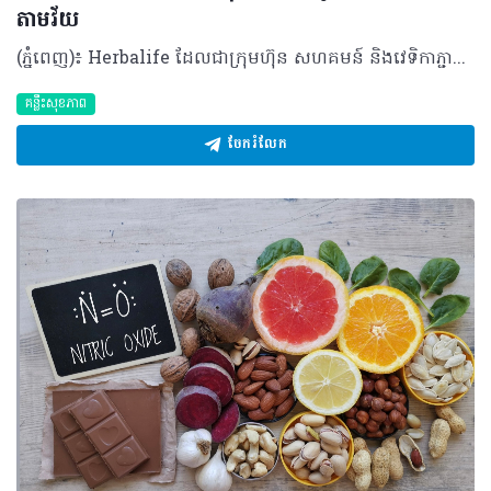
តាមវ័យ
(ភ្នំពេញ)៖ Herbalife ដែលជាក្រុមហ៊ុន សហគមន៍ និងវេទិកាភ្ជាប់ទំនាក់ទំនង លំដាប់ថ្នាក់ពិភពលោក ផ្នែកសុខភាព និងសុខុមាលភាពបានចែករំលែកអំពី គន្លឹះ ៥ យ៉ាង ដើម្បីរក្សាសុខភាពបេះដូងឱ្យរឹងមាំទៅតាមវ័យ។ បេះដូងគឺជាសរីរាង្គមួយដែលមានទំហំតូច ប៉ុន្តែមានតួនាទីធំ ដោយវាទទួលខុសត្រូវក្នុងការថែរក្សាអ្នកឱ្យមានជីវិតរស់នៅ និងមានសុខភាពល្អជារៀងរាល់ថ្ងៃ រាល់នាទី និងរាល់វិនាទី។ បេះដូងច្របាច់ និងបញ្ជូនឈាម និងអុកស៊ីសែនទៅកាន់សួត និងរាងកាយរបស់អ្នក ព្រមទាំងកម្ចាត់ឧស្ម័នកាបូនិចចេញពីចរន្តឈាម ដែលមុខងារទាំងនេះគឺជាស្នូលនៃសុខភាពទូទៅរបស់អ្នក។ បេះដូងគឺជាសរីរាង្គដែលងាយរងគ្រោះ ដូចជាជំងឺបេះដូង និងជំងឺដាច់សរសៃឈាមខួរក្បាល ដែលស្ថានភាពទាំងនេះត្រូវបានគេដឹងថាជាឃាតករដ៏ធំបំផុតមួយក្នុងពិភពលោក ដោយបានឆក់យកជីវិតមនុស្សអស់ ១៨.៦ លាននាក់នៅទូទាំងសកលលោកក្នុងមួយឆ្នាំៗ។ អាយុកាន់តែច្រើន ហានិភ័យនៃជំងឺបេះដូងកាន់តែខ្ពស់។ នៅក្នុងប្រទេសអភិវឌ្ឍន៍ • អត្រាអ្នកឈឺបេះដូងកើនឡើងខ្លាំង (លើសពី ១០ ភាគរយ) ចំពោះមនុស្សអាយុចាប់ពី ៧០ ឆ្នាំឡើងទៅ។ ៨០ ភាគរយនៃអ្នកស្លាប់ដោយសារជំងឺបេះដូង គឺជាមនុស្សចាស់ដែលមានអាយុចាប់ពី ៦៥ ឆ្នាំឡើងទៅ។ គន្លឹះស្តីពីសុខភាពបេះដូង និងការឈានចូលវ័យចាស់ដោយមានសុខភាពល្អ នេះគឺជាគន្លឹះល្អៗចំនួន ប្រាំយ៉ាង ដើម្បីឱ្យអ្នកចាប់ផ្តើមដំណើរនេះ សម្រាប់ជីវិតដែលមានសុខភាពល្អប្រសើរជាងមុនទាំងនៅពេលបច្ចុប្បន្ន និងទៅអនាគត។ គន្លឹះទី១៖ ស្វែងយល់ពីហានិភ័យសុខភាពរបស់អ្នក គន្លឹះដំបូងនៃការថែរក្សាសុខភាពបេះដូង គឺការដឹងពីសុខភាពរបស់អ្នកតាមរយៈការទៅជួបគ្រូពេទ្យដើម្បីពិនិត្យសុខភាពឱ្យបានទៀងទាត់។ការពិនិត្យសុខភាពបានជាប់លាប់ជារឿងសំខាន់ខ្លាំងណាស់ ព្រោះសម្ពាធឈាមខ្ពស់ គឺជាកត្តាហានិភ័យចម្បងបំផុតនៃជំងឺសរសៃឈាមបេះដូង ហើយវាត្រូវបានគេចាត់ទុកជា "ឃាតករលាក់មុខ" ដោយសារតែវាមិនបង្ហាញចេញនូវសញ្ញាព្រមាន ឬរោគសញ្ញាអ្វីច្បាស់ៗឡើយ។ហេតុដូច្នេះ ការពិនិត្យសម្ពាធឈាមឱ្យបានទៀងទាត់ គឺជារឿងចាំបាច់បំផុត ព្រោះប្រសិនបើទុកចោលដោយមិនបានពិនិត្យ និងព្យាបាលទាន់ពេលវេលាទេ វានឹងបង្កើនហានិភ័យនៃជំងឺបេះដូង និងជំងឺដាច់សរសៃឈាមខួរក្បាលបាន។ គន្លឹះទី២៖ កាត់បន្ថយទម្លាប់រស់នៅដែលមិនល្អចំពោះសុខភាព ការផ្តាច់បារីជាវិធីដ៏ល្អបំផុតក្នុងការការពារបេះដូង ព្រោះហានិភ័យជំងឺបេះដូងនឹងថយចុះភ្លាមៗបន្ទាប់ពីឈប់ជក់។ ជាទូទៅ ការជក់បារីបំផ្លាញសរសៃឈាមអាកទែឱ្យរួមតូចដោយសារការកកខ្លាញ់ ដែលអាចបង្កជាការឈឺទ្រូងជាសញ្ញាព្រមាន ឬអាចឈានទៅដល់ការគាំងបេះដូង និងដាច់សរសៃឈាមខួរក្បាលដោយមិនដឹងខ្លួន។ ដូច្នេះ អ្នកគួរតែបោះបង់ទម្លាប់មិនល្អក្រវាត់ចោលនូវឧបករណ៍ជក់បារី រួចជំនួសមកវិញនូវផលិតផលជំនួសជាតិនីកូទីន។ ការបោះបង់ចោលទម្លាប់មិនល្អទាំងនេះ នឹងជួយឱ្យរាងកាយទាំងមូលទទួលបានសុខភាពល្អ។ គន្លឹះទី៣៖ រក្សារបបអាហារដែលល្អចំពោះសុខភាពបេះដូង អាហារូបត្ថម្ភដែលល្មមសមរម្យនៃកាឡូរីដែលអ្នកគួរទទួលទាន គួរមានកាបូអ៊ីដ្រាត ៤០ ភាគរយ ប្រូតេអ៊ីន ៣០ ភាគរយ និងខ្លាញ់ល្អ ៣០ ភាគរយ ព្រមទាំងជាតិសរសៃ ២៥ ក្រាម និងទឹកប្រាំបីកែវក្នុងមួយថ្ងៃ។ លើសពីនេះ ការញ៉ាំបន្លែ ផ្លែឈើ និងគ្រាប់ធញ្ញជាតិ នឹងជួយផ្តល់វីតាមីន និងជាតិរ៉ែល្អៗជាច្រើន។ អាហារសម្បូរអូមេហ្គា-៣ ដូចជាត្រីមានជាតិខ្លាញ់ និងគ្រាប់ពូជផ្សេងៗ អាចជួយកាត់បន្ថយហានិភ័យជំងឺបេះដូងផងដែរ។ ត្រីក៏ជាអាហារជំនួសសាច់គោដ៏ល្អដើម្បីចៀសវាងខ្លាញ់ឆ្អែតខ្ពស់ ហើយជាតិអូមេហ្គា-៣ដែលមានក្នុងត្រីក៏ជួយបញ្ចុះកម្រិតកូឡេស្តេរ៉ុល និងទ្រីគ្លីសេរីត ដើម្បីទ្រទ្រង់ប្រព័ន្ធសរសៃឈាមបេះដូងទៀតផង។ គន្លឹះទី៤៖ ធ្វើឱ្យបេះដូងរបស់អ្នកលោតញាប់ ការធ្វើលំហាត់ប្រាណ និងសកម្មភាពរាងកាយទៀងទាត់ផ្តល់ផលប្រយោជន៍ជាច្រើនដោយវាជួយឱ្យសរសៃឈាមសម្រាក និងពង្រីកខ្លួន ធ្វើឱ្យឈាមហូរទៅចិញ្ចឹមបេះដូងបានល្អ។ សកម្មភាពនេះរំញោចការផលិតសារធាតុនីទ្រីកអុកស៊ីតដើម្បីការពារប្រព័ន្ធសរសៃឈាមបេះដូង។ អ្នកគួរតែធ្វើលំហាត់ប្រាណកម្រិតមធ្យមយ៉ាងហោចណាស់ ៣០ នាទីក្នុងមួយថ្ងៃ ហើយបើគ្មានពេលគ្រប់គ្រាន់ទេ អ្នកអាចជំនួសដោយការដើរខ្លីៗមុនពេលធ្វើការ ដូចជាការចតឡានម៉ូតូឱ្យឆ្ងាយពីការិយាល័យ ឬការឈរធ្វើការខ្លះដើម្បីចៀសវាងការអង្គុយយូរៗពេញមួយថ្ងៃ។ គន្លឹះទី៥៖ កាត់បន្ថយកម្រិតស្ត្រេសរបស់អ្នក ទោះបីជាគ្មានការផ្សារភ្ជាប់ផ្ទាល់រវាងភាពស្ត្រេសខ្ពស់ និងជំងឺបេះដូង ប៉ុន្តែស្ត្រេសអាចបង្កហានិភ័យដោយប្រយោល ដូចជាធ្វើឱ្យឡើងសម្ពាធឈាម ធ្វើឱ្យអ្នកញ៉ាំច្រើនហួសប្រមាណ ខ្ជិលមិនធ្វើលំហាត់ប្រាណ ឬធ្វើឱ្យអ្នកជក់បារី។ ស្ត្រេសរ៉ាំរ៉ៃក៏ជម្រុញអរម៉ូនអង់ដ្រេណាលីន និងខទីសូលឱ្យកើនឡើង ដែលនាំឱ្យប្រឈមនឹងការគាំងបេះដូងផងដែរ។ ហេតុនេះ អ្នកគួរតែចំណាយពេលសម្រាក និងធ្វើអ្វីដែលសប្បាយចិត្ត ព្រោះមនុស្សដែលអាចគ្រប់គ្រងស្ត្រេសឱ្យនៅកម្រិតទាបបាន តែងមានទំនោរចង់ហាត់ប្រាណ និងមានចំណង់ញ៉ាំអាហារដែលមានសុខភាពល្អ។ ការអនុវត្តរបៀបរស់នៅសកម្ម និងមានសុខភាពល្អចាប់ពីពេលនេះតទៅ គឺជារឿងចាំបាច់បំផុតដើម្បីការពារជំងឺបេះដូង និងរក្សាបេះដូងឱ្យរឹងមាំទៅថ្ងៃអនាគត។ អំពីក្រុមហ៊ុន Herbalife ក្រុមហ៊ុន Herbalife (NYSE: HLF) គឺជាក្រុមហ៊ុនសុខភាព និងសុខុមាលភាពឈានមុខគេ និងជាសហគមន៍ដែលកំពុងផ្លាស់ប្តូរជីវិតរបស់មនុស្សជាមួយនឹងផលិតផលអាហារូបត្ថម្ភដ៏អស្ចារ្យ និងជាឱកាសអាជីវកម្មសម្រាប់សមាជិកឯករាជ្យ​របស់ខ្លួនចាប់តាំងពីឆ្នាំ 1980។ ក្រុមហ៊ុនផ្តល់ជូននូវផលិតផលដែលគាំទ្រដោយវិទ្យាសាស្រ្តដល់អ្នកប្រើប្រាស់នៅក្នុងទីផ្សារជាង 90។ តាមរយៈសមាជិកឯករាជ្យដែលផ្តល់ជូននូវការបណ្តុះបណ្តាលមួយទល់មួយ និងផ្តល់ការគាំទ្រសហគមន៍ដោយបំផុសគំនិតឱ្យអតិថិជនប្រកាន់ខ្ជាប់នូវរបៀបរស់នៅដែលមានភាពសកម្ម។
គន្លឹះសុខភាព
ចែករំលែក