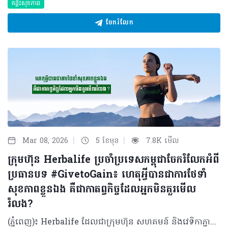
គន្លឹះសុខភាព
ចែករំលែក
|
|
Mar 08, 2026
5 ខែមុន
7.8K មើល
ក្រុមហ៊ុន Herbalife ប្រចាំប្រទេសកម្ពុជាចែករំលែកអំពី
ប្រធានបទ #GivetoGain៖ ហេតុអ្វីបានជាការថែទាំ
សុខភាពខ្លួនឯង គឺជាកាតព្វកិច្ចដែលអ្នកមិនគួរមើល
រំលង?
(ភ្នំពេញ)៖ Herbalife ដែលជាក្រុមហ៊ុន សហគមន៍ និងវេទិកាភ្ជាប់ទំនាក់ទំនង លំដាប់ថ្នាក់ពិភពលោក ផ្នែកសុខភាព និងសុខុមាលភាពបានចែករំលែកអំពី មូលហេតុដែលការថែទាំសុខភាពខ្លួនឯង គឺជាកាតព្វកិច្ចដែលអ្នកមិនគួរមើលរំលង។ ខណៈដែលយើងប្រារព្ធទិវានារីអន្តរជាតិឆ្នាំ ២០២៦ ប្រធានបទ #GiveToGain លើកទឹកចិត្តឱ្យមានការផ្លាស់ប្តូរវិជ្ជមានយូរអង្វែង មិនត្រឹមតែសម្រាប់អ្នកដទៃប៉ុណ្ណោះទេ ប៉ុន្តែគឺសម្រាប់ខ្លួនយើងផ្ទាល់ផងដែរ។ នៅក្នុងគ្រួសារជាច្រើននៅតំបន់អាស៊ីប៉ាស៊ីហ្វិក ស្ត្រីតែងតែរ៉ាប់រងតួនាទីជាច្រើនក្នុងពេលតែមួយ ជាអ្នកជំនាញនៅកន្លែងធ្វើការ ជាអ្នកសម្រេចចិត្តចំពោះកិច្ចការនានានៅផ្ទះ ហើយក៏ជាបង្គោលដ៏រឹងមាំផ្នែកស្មារតីសម្រាប់សមាជិកគ្រួសារទាំងមូលផងដែរ។ ការទទួលខុសត្រូវច្រើនទាំងនេះ តែងតែធ្វើឱ្យមានការទទួលទានអាហារមិនដិតដល់ ឬទាំងប្រញាប់ប្រញាល់ គេងមិនបានគ្រប់គ្រាន់ ភាពតានតឹងកើនឡើង ដែលនាំឱ្យសុខភាព និងសុខុមាលភាពធ្លាក់ចុះ ហើយជារឿយៗច្រើនតែត្រូវបានមើលរំលង។ ក្នុងនាមជាសមាជិកនៃក្រុមប្រឹក្សាយោបល់ផ្នែករបបអាហាររបស់ Herbalife ដែលធ្វើការជាមួយប្រទេសក្នុងតំបន់អាស៊ីប៉ាស៊ីហ្វិក មានការពិតមួយដែលខ្ញុំសង្កេតឃើញម្តងហើយម្តងទៀត៖ នៅពេលដែលស្ត្រីចាប់ផ្តើមវិនិយោគលើសុខភាពផ្ទាល់ខ្លួន គ្រួសារ កន្លែងធ្វើការ និងមនុស្សជំនាន់ក្រោយរបស់ពួកគេក៏ទទួលបានផលប្រយោជន៍ផងដែរ។ តាមរយៈការធ្វើការយ៉ាងជិតស្និទ្ធជាមួយស្ត្រីដែលត្រូវរ៉ាប់រងការទទួលខុសត្រូវច្រើន ប្រធានបទ #GiveToGain បានគូសបញ្ជាក់ពីការពិតដ៏សាមញ្ញមួយ៖ ការថែទាំសុខភាពខ្លួនឯង គឺជាមធ្យោបាយដ៏មានប្រសិទ្ធភាពបំផុតមួយ ដើម្បីរក្សាថាមពល និងភាពធន់ដែលចាំបាច់សម្រាប់ទ្រទ្រង់ទាំងការងារ និងគ្រួសារ។ ការផ្តល់ឱ្យរាងកាយ៖ តួនាទីនៃអាហារូបត្ថម្ភ និងជាតិទឹក ស្ត្រីនៅទូទាំងតំបន់ ក៏កំពុងប្រឈមមុខនឹងបញ្ហាអាហារូបត្ថម្ភដែលគួរឱ្យកត់សម្គាល់។ របាយការណ៍នានាបង្ហាញថា អត្រាលើសទម្ងន់ចំពោះមនុស្សពេញវ័យមានការកើនឡើងជាលំដាប់ ខណៈដែលបញ្ហាកុមារក្រិន និងជំងឺស្លេកស្លាំងនៅតែបន្តរីករាលដាលក្នុងចំណោមស្ត្រីក្នុងវ័យបន្តពូជ។ បន្ទុកទ្វេដងនេះប៉ះពាល់ដល់គ្រប់ទិដ្ឋភាពទាំងអស់ចាប់តាំងពីសុខភាពមាតា និងទារក រហូតដល់ថាមពលប្រចាំថ្ងៃ និងភាពរឹងមាំផ្នែកស្មារតី ដែលកាន់តែបញ្ជាក់ពីភាពចាំបាច់សម្រាប់ស្ត្រី ក្នុងការយកចិត្តទុកដាក់ពីសុខភាព និងសុខុមាលភាពរបស់ខ្លួនតាមរយៈការជ្រើសរើសដ៏ត្រឹមត្រូវ និងប្រកបដោយការយល់ដឹង។ អាហារូបត្ថម្ភគឺជាគ្រឹះនៃសុខភាព ដែលជួយទ្រទ្រង់ដល់កម្រិតថាមពល ស្ថិរភាពមេតាប៉ូលីស ប្រព័ន្ធភាពស៊ាំរឹងមាំ និងការឈានចូលវ័យជរាប្រកបដោយសុខភាពល្អពេញមួយជីវិតរបស់ស្ត្រី។ ការសិក្សានានាបានបង្ហាញថា កង្វះមីក្រូសារជាតិ ជាពិសេសជាតិដែក ហ្វូឡាត (folate) និងវីតាមីន B12 គឺជារឿងធម្មតាក្នុងចំណោមស្ត្រីក្នុងវ័យបន្តពូជនៅទូទាំងអាស៊ី បើទោះបីជាពួកគេទទួលបានបរិមាណកាឡូរីគ្រប់គ្រាន់ក៏ដោយ។ ការញ៉ាំទឹកឱ្យបានគ្រប់គ្រាន់ (ប្រហែល ២ លីត្រក្នុងមួយថ្ងៃ) ជួយឱ្យរាងកាយប្រើប្រាស់សារធាតុចិញ្ចឹមបានល្អ និងរក្សាមុខងារប្រចាំថ្ងៃ។ ដើម្បីរក្សាសុខភាពឱ្យបានល្អ ស្ត្រីគួរទម្លាប់យកទឹកតាមខ្លួន ជ្រើសរើសភេសជ្ជៈដែលមានជាតិស្ករទាប និងកម្រិតការញ៉ាំជាតិកាហ្វេអ៊ីនឱ្យបានសមស្រប ដើម្បីកុំឱ្យប៉ះពាល់ដល់តុល្យភាពជាតិទឹកក្នុងរាងកាយ។ ការផ្លាស់ប្តូរអ័រម៉ូន កំណត់តម្រូវការអាហារូបត្ថម្ភ ពេញមួយជីវិតរបស់ស្ត្រី តម្រូវការអាហារូបត្ថម្ភវិវឌ្ឍទៅតាមការផ្លាស់ប្តូរអ័រម៉ូន។ ឧទាហរណ៍៖ ក្នុងអំឡុងពេលមានរដូវ៖ ការបាត់បង់ជាតិដែកជាទៀងទាត់បានបង្កើនតម្រូវការអាហារដែលសម្បូរជាតិដែក ដូចជា សាច់គ្មានខ្លាញ់ សណ្តែកលីងទីល (lentils) សណ្តែកគ្រប់ប្រភេទ បន្លែស្លឹកបៃតង និងគ្រាប់ធញ្ញជាតិដែលបន្ថែមសារធាតុចិញ្ចឹម។ ការទទួលទានអាហារទាំងនេះ រួមជាមួយផ្លែឈើ និងបន្លែដែលសម្បូរវីតាមីន C នឹងជួយបង្កើនប្រសិទ្ធភាពនៃការបឺតស្រូបជាតិដែកចូលទៅក្នុងរាងកាយ។ ដំណាក់កាលអស់រដូវ៖ នាំមកនូវការប្រែប្រួលអ័រម៉ូន និងការផ្លាស់ប្តូរប្រព័ន្ធមេតាប៉ូលីស ដែលបង្កើនហានិភ័យនៃជំងឺសរសៃឈាមបេះដូង។ ដើម្បីទប់ស្កាត់បញ្ហានេះ ស្ត្រីគួរផ្ដោតលើការញ៉ាំបន្លែ ផ្លែឈើ និងអាហារសម្បូរអូមេហ្គា-៣ (ដូចជាត្រី និងគ្រាប់ធញ្ញជាតិ) ដើម្បីរក្សាកម្រិតកូឡេស្តេរ៉ុលឱ្យមានតុល្យភាព បន្ថែមពីនេះការញ៉ាំអាហារដែលមានជាតិសរសៃខ្ពស់ (ដូចជា សណ្តែក ផ្លែប៉ោមជាដើម) នឹងជួយគ្រប់គ្រងជាតិខ្លាញ់ក្នុងឈាម និងជួយឱ្យឆាប់ឆ្អែត ដែលមានប្រយោជន៍ខ្លាំងក្នុងការរក្សារាង និងទម្ងន់។ ចាប់ពីវ័យ ៤០ ឆ្នាំឡើងទៅ៖ ការថយចុះអរម៉ូនអ៊ឹស្ត្រូសែន (estrogen) អាចពន្លឿនការបាត់បង់កម្លាំងសាច់ដុំតាមអាយុ (sarcopenia)។ ការធ្វើសកម្មភាពរាងកាយឱ្យបានគ្រប់គ្រាន់ រួមទាំងការហាត់ប្រាណដែលផ្តោតលើការពង្រឹងកម្លាំង (resistance training) និងការទទួលទានប្រូតេអ៊ីនគ្រប់គ្រាន់ គឺចាំបាច់ណាស់សម្រាប់រក្សាសាច់ដុំ និងកម្លាំង។ ការប្រើប្រាស់អាហារបំប៉នអាចជួយបំពេញចន្លោះខ្វះខាតនៃរបបអាហារ ប៉ុន្តែគួរតែត្រូវបានរៀបចំឡើងឱ្យស្របតាមតម្រូវការបុគ្គល និងណែនាំដោយអ្នកជំនាញ ឬគ្រូបង្វឹកដែលមានការបណ្តុះបណ្តាលត្រឹមត្រូវ។ ទំនាក់ទំនងរវាងភាពតានតឹង ការគេង និងការគ្រប់គ្រងទម្ងន់ ការគេងលក់ស្កប់ស្កល់ ការហាត់ប្រាណ និងការគ្រប់គ្រងស្ត្រេស គឺជាកត្តាដែលមិនអាចខ្វះបានក្នុងការរក្សាទម្ងន់ និងសម្រស់ស្បែក។ ការអនុវត្តទម្លាប់ទាំងនេះឱ្យបានជាប់លាប់ នឹងជួយឱ្យអ័រម៉ូនមានតុល្យភាព ជម្រុញប្រព័ន្ធដុតរំលាយអាហារ និងជួយឱ្យរាងកាយមានសមត្ថភាពជួសជុលកោសិកាដែលខូចខាតឡើងវិញបានយ៉ាងល្អ។ ការហាត់ប្រាណកម្រិតមធ្យម ១៥០ នាទីក្នុងមួយសប្តាហ៍ រួមជាមួយលំហាត់ប្រាណដែលផ្តោតលើការពង្រឹងកម្លាំង ជួយពង្រឹងសរសៃឈាមបេះដូង សាច់ដុំ ឆ្អឹង និងគុណភាពនៃការគេង ដែលជាកត្តាចាំបាច់បំផុតសម្រាប់ស្ត្រីវ័យអស់រដូវ។ បន្ថែមពីនេះ ការគេងឱ្យទៀងពេល និងការកាត់បន្ថយការប្រើទូរស័ព្ទមុនចូលគេង គឺជាគ្រឹះដ៏សំខាន់ក្នុងការទ្រទ្រង់ប្រព័ន្ធដុតរំលាយអាហារ ជួយដល់ការគ្រប់គ្រងទម្ងន់ និងធានាបាននូវវ័យជរាដែលមានសុខភាពល្អ។ របបអាហារត្រឹមត្រូវ (ដូចជាអូមេហ្គា-៣ ញ៉ាំទឹកឱ្យគ្រប់គ្រាន់ និងទៀងពេល) ជួយកាត់បន្ថយស្ត្រេស ធ្វើឱ្យគេងលក់ស្រួល និងរក្សាតុល្យភាពអារម្មណ៍ឱ្យបានល្អ ទោះបីជាត្រូវប្រឈមនឹងសម្ពាធការងារប្រចាំថ្ងៃក៏ដោយ។ ការស្រាវជ្រាវក៏បានរកឃើញដែរថា ការគាំទ្រពីសង្គមជួយឱ្យស្ត្រីមានផ្លូវចិត្តល្អ និងដោះស្រាយបញ្ហាបានពូកែ។ កាលណាស្ត្រីមានសុខភាពល្អ វានឹងជម្រុញឱ្យគ្រួសារ សហគមន៍ និងសេដ្ឋកិច្ចទាំងមូល រីកចម្រើន និងរឹងមាំទៅតាមនោះដែរ។ សរុបសេចក្តីមកវិញ សុខុមាលភាពក្នុងរយៈពេលយូរអង្វែង កើតចេញពីការជ្រើសរើសថែទាំ និងចិញ្ចឹមបីបាច់រាងកាយឱ្យបានទៀងទាត់ជារៀងរាល់ថ្ងៃ ជាជាងការចាំទាល់តែមានរោគសញ្ញាឈឺទើបចាប់ផ្តើមការពារ។ អំពីក្រុមហ៊ុន Herbalife ក្រុមហ៊ុន Herbalife (NYSE: HLF) គឺជាក្រុមហ៊ុនសុខភាព និងសុខុមាលភាពឈានមុខគេ និងជាសហគមន៍ដែលកំពុងផ្លាស់ប្តូរជីវិតរបស់មនុស្សជាមួយនឹងផលិតផលអាហារូបត្ថម្ភដ៏អស្ចារ្យ និងជាឱកាសអាជីវកម្មសម្រាប់សមាជិកឯករាជ្យរបស់ខ្លួនចាប់តាំងពីឆ្នាំ 1980។ ក្រុមហ៊ុនផ្តល់ជូននូវផលិតផលដែលគាំទ្រដោយវិទ្យាសាស្រ្តដល់អ្នកប្រើប្រាស់នៅក្នុងទីផ្សារជាង 90។ តាមរយៈសមាជិកឯករាជ្យដែលផ្តល់ជូននូវការបណ្តុះបណ្តាលមួយទល់មួយ និងផ្តល់ការគាំទ្រសហគមន៍ដោយបំផុសគំនិតឱ្យអតិថិជនប្រកាន់ខ្ជាប់នូវរបៀបរស់នៅដែលមានភាពសកម្ម។