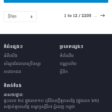
...
1 to 12 / 2205
ទំព័រផ្សេងៗ
ប្រភេទផ្សេងៗ
អំពីយើង
ទំព័រដើម
សំណួរ​ដែលគេ​ច្រើន​សួរ
បណ្ណាល័យ
ភាពឯកជន
គ្លីនិក
ទំនាក់ទំនង
អាសយដ្ឋាន:
ផ្ទះលេខ ២៤ ផ្លូវលេខ១០ បុរីពិភពថ្មីទួលសង្កែ (ផ្លូវលេខ ៦២)
សង្កាត់ទួលសង្កែ ខណ្ឌឫស្សីកែវ ភ្នំពេញ កម្ពុជា