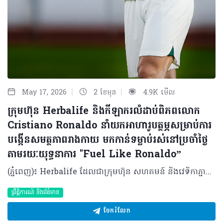
|
|
May 17, 2026
2 ខែមុន
4.9K មើល
ក្រុមហ៊ុន Herbalife និងកីឡាករលំដាប់ពិភពលោក
Cristiano Ronaldo នាំយកអាហារូបត្ថម្ភសម្រាប់ការ
បង្កើនសមត្ថភាពរាងកាយ មកកាន់ទម្លាប់រស់នៅប្រចាំថ្ងៃ
តាមរយៈយុទ្ធនាការ "Fuel Like Ronaldo”
(ភ្នំពេញ)៖ Herbalife ដែលជាក្រុមហ៊ុន សហគមន៍ និងវេទិកាភ្ជាប់ទំនាក់ទំនង លំដាប់ថ្នាក់ពិភពលោក ផ្នែកសុខភាព និងសុខុមាលភាព បានប្រកាសដាក់ដំណើរការយុទ្ធនាការ "Fuel Like Ronaldo" ដែលជាគំនិតផ្តួចផ្តើមជាសកលមួយក្នុងការបំប្លែងរបបអាហារូបត្ថម្ភរបស់កីឡាករឆ្នើម និងយុទ្ធសាស្ត្របង្កើនសមត្ថភាពរាងកាយ ឱ្យទៅជាការណែនាំជាក់ស្តែងសម្រាប់អ្នកស្វែងរកសុខុមាលភាពទូទៅក្នុងជីវភាពប្រចាំថ្ងៃ។ ដោយផ្អែកលើបទពិសោធន៍ជាង ២០ ឆ្នាំក្នុងការផ្គត់ផ្គង់អាហារូបត្ថម្ភដល់កីឡាករឆ្នើមៗ ក្រុមហ៊ុន Herbalife បាននាំយកជំនាញអាហារូបត្ថម្ភដែលបានបញ្ជាក់ច្បាស់លាស់របស់ខ្លួន មកជូនដល់អ្នកដែលស្វែងរកសុខុមាលភាពនៅទូទាំងពិភពលោក។ លោកអ្នកអាចមើលសេចក្តីប្រកាសពេញលេញនៅទីនេះ៖ https://www.businesswire.com/news/home/20260508653160/en/ តាមរយៈបទពិសោធន៍ជាង ២០ ឆ្នាំក្នុងការធ្វើការជាមួយកីឡាករអាជីព រួមទាំងភាពជាដៃគូដ៏យូរអង្វែងជាមួយកំពូលកីឡាករលោក Cristiano Ronaldo ក្រុមហ៊ុន Herbalife កំពុងធ្វើឱ្យជំនាញផ្នែកអាហារូបត្ថម្ភកីឡារបស់ខ្លួនកាន់តែមានភាពទូលំទូលាយ ដើម្បីជួយអ្នកប្រើប្រាស់ក្នុងការបង្កើនថាមពល គាំទ្រដល់ការស្តារឡើងវិញនៃសុខភាព និងកសាងទម្លាប់ប្រចាំថ្ងៃឱ្យកាន់តែមានសុខភាពល្អ។ ការដាក់ចេញនូវយុទ្ធនាការនេះធ្វើឡើងស្របពេលដែលកំពុងមានការចាប់អារម្មណ៍ ព្រឹត្តិការណ៍បាល់ទាត់ដ៏ធំបំផុតនៅរដូវក្តៅខាងមុខនេះ ដែលបង្ហាញពីរបៀបដែលវិន័យ និងការរៀបចំខ្លួនរបស់កីឡាករឆ្នើមៗ អាចជម្រុញឱ្យមានទម្លាប់រស់នៅប្រកបដោយសុខភាពល្អបាន។ លោក Stephan Gratziani នាយកប្រតិបត្តិក្រុមហ៊ុន Herbalife បានមានប្រសាសន៍ថា៖ "អស់រយៈពេលជាងពីរទសវត្សរ៍មកហើយដែល Herbalife បានជួយកីឡាករឆ្នើមៗក្នុងការពង្រឹងសមត្ថភាពតាមរយៈកម្មវិធីអាហារូបត្ថម្ភដែលគាំទ្រដោយវិទ្យាសាស្ត្រ។ យុទ្ធនាការ 'Fuel Like Ronaldo' ធ្វើឱ្យជំនាញអាហារូបត្ថម្ភរបស់ Herbalife អាចឈានទៅដល់មនុស្សគ្រប់ៗគ្នា។ យើងកំពុងបញ្ជូលជំនាញផ្នែកអាហារូបត្ថម្ភសម្រាប់ការបង្កើនសមត្ថភាពកីឡា ជាមួយនឹងឧបករណ៍ឌីជីថលថ្មីៗ ដើម្បីបង្កើតប្រព័ន្ធដ៏សាមញ្ញ និងមានប្រសិទ្ធភាព ដែលអាចជួយឱ្យមនុស្សគ្រប់គ្នា អាចរស់​នៅដោយមានសុខភាពល្អ និងសកម្មជាងមុន"។ ពីវិទ្យាសាស្ត្រកីឡា មកកាន់ទម្លាប់ប្រចាំថ្ងៃ យុទ្ធនាការនេះធ្វើឱ្យវិទ្យាសាស្ត្រកីឡាដ៏ស្មុគស្មាញ ក្លាយជាដំណាក់កាលសាមញ្ញចំនួន ៤ ៖ ការរៀបចំ (Prepare): រៀនពីរបៀបរៀបចំរាងកាយរបស់អ្នកឱ្យបានត្រឹមត្រូវ ជាមួយនឹងអាហារូបត្ថម្ភដែលមានតុល្យភាព និងការផ្តល់​ជាតិទឹកឱ្យបានគ្រប់គ្រាន់ ការអនុវត្ត (Perform): ស្វែងរកយុទ្ធសាស្ត្រដើម្បីរក្សាថាមពល និងការផ្តោតអារម្មណ៍ក្នុងអំឡុងពេលការងារប្រចាំថ្ងៃ និងសកម្មភាពរាងកាយ ការស្តារឡើងវិញ (Recover): ស្វែងយល់ពីរបៀបស្តារកម្លាំង និងការជួសជុលសាច់ដុំប្រកបដោយប្រសិទ្ធភាព ការធ្វើឱ្យបានជាប់ៗគ្នា (Repeat): ធ្វើឱ្យការអនុវត្តទៅជាទម្លាប់ ដើម្បីបង្កើតមូលដ្ឋានគ្រឹះសម្រាប់សុខុមាលភាពរយៈពេលវែង ភាពជាដៃគូដែលបង្កើតឡើងផ្អែកលើសមត្ថភាព Herbalife គឺជាអាហារក្រឡុកប្រូតេអ៊ីនលេខ ១ និងជាម៉ាកយីហោអាហារូបត្ថម្ភជួយទ្រទ្រង់ការស់នៅសកម្មលេខ ១ ក្នុងពិភពលោក ដែលត្រូវបានជឿទុកចិត្តដោយកីឡាករ និងក្រុមអាជីពជាង ១២០ ក្នុងប្រភេទកីឡាជាង ៣៥។ ក្នុងវិស័យបាល់ទាត់ Herbalife បាននឹងកំពុងឧបត្ថម្ភជាង ២០ ក្រុមនៅទូទាំងពិភពលោក រួមទាំងកីឡាករ កីឡាការិនី ក្រុមបាល់ទាត់ ក៏ដូចជាកម្មវិធីអភិវឌ្ឍន៍យុវជនផងដែរ ដែលមានមូលដ្ឋានគ្រឹះតាមរយៈភាពជាដៃគូជាង ២០ ឆ្នាំជាមួយក្រុម LA Galaxy ដែលជាការឧបត្ថម្ភដ៏យូរជាងគេបំផុតក្នុងប្រវត្តិសាស្ត្រក្របខណ្ឌ Major League Soccer។ ទំនាក់ទំនងរបស់ Herbalife ជាមួយលោក Cristiano Ronaldo ឆ្លុះបញ្ចាំងពីការប្តេជ្ញាចិត្តរួមគ្នា ចំពោះអាហារូបត្ថម្ភដែលជំរុញដល់ការបញ្ចេញសកម្មភាពអនុវត្ត។ ចាប់តាំងពីឆ្នាំ ២០១៣ មក Herbalife បានគាំទ្រដល់ការហ្វឹកហាត់ និងការស្តារឡើងវិញរបស់លោក Ronaldo ជាមួយនឹងផលិតផលនានាដូចជា អាហារក្រុឡុកប្រូតេអ៊ីន, Formula 1, និង Herbalife24® CR7 Drive ដែលជាអាហារូបត្ថម្ភផ្តល់ជាតិទឹកដែលត្រូវបានបង្កើតឡើងដោយផ្ទាល់ជាមួយលោក Ronaldo ដើម្បីជួយបំពេញតម្រូវការនៃការប្រកួតក្នុងកម្រិតខ្ពស់។ ភាពជាដៃគូនេះបានឈានទៅដល់ការពង្រឹកខ្លួនក្នុងផ្នែកអាហារូបត្ថម្ភផ្ទាល់ខ្លួន រួមទាំងការវិនិយោគរបស់លោក Ronaldo ដោយផ្ទាល់ក្នុងវេទិកាឌីជីថល Pro2col™ Herbalife និងការទិញយកទ្រព្យសម្បត្តិរបស់ក្រុមហ៊ុន Bioniq ដែលជាក្រុមហ៊ុនអាហារបំប៉នផ្ទាល់ខ្លួនគាំទ្រដោយលោក Ronaldo ផងដែរ។ ការខិតខំទាំងអស់នេះ ឆ្លុះបញ្ចាំងពីចក្ខុវិស័យរួមក្នុងការធ្វើឱ្យអាហារូបត្ថម្ភកម្រិតខ្ពស់សម្រាប់កីឡាករ អាចឱ្យមនុស្សទូទៅប្រើប្រាស់បានកាន់តែងាយស្រួល។ យុទ្ធនាការនេះត្រូវបានបំផុសគំនិតដោយការងាររបស់ Herbalife ក្នុងវិស័យកីឡា និងឈរលើមូលដ្ឋានសាមញ្ញមួយ៖ កីឡាករឆ្នើមៗ មានភាពល្អិតល្អន់ក្នុងការរក្សាទម្លាប់របស់ពួកគេ គោលការណ៍គ្រឹះដូចគ្នានេះ ក៏អាចអនុវត្តចំពោះជីវិតប្រចាំថ្ងៃបានដែរ។ ឧទាហរណ៍ ការផ្តល់ជាតិទឹកដើរតួនាទីយ៉ាងសំខាន់ក្នុងការផ្តល់ថាមពល ការផ្តោតអារម្មណ៍ និងការស្តារឡើងវិញ ប៉ុន្តែមនុស្សជាច្រើននៅមិនទាន់បានយកចិត្តទុកដាក់លើរឿងនេះនោះឡើយ។ "Fuel Like Ronaldo" នាំមកនូវការយល់ដឹងទាំងនេះមកអនុវត្តជាក់ស្តែង ដោយបង្ហាញពីរបៀបដែលទម្លាប់សាមញ្ញ ជាប់លាប់ និងអាចបង្កើតឱ្យមានភាពខុសគ្នាដ៏មានន័យបាន។ លោក Cristiano Ronaldo បាននិយាយថា៖ "វិន័យក្នុងអាហារូបត្ថម្ភតែងតែជាផ្នែកសំខាន់នៃភាពជោគជ័យរបស់ខ្ញុំ ទាំងនៅលើទីលាន និងក្រៅទីលាន។ ខ្ញុំបានធ្វើការជាមួយ Herbalife ជាច្រើនឆ្នាំមកហើយ ហើយខ្ញុំជឿជាក់លើថាមពលនៃការផ្គត់ផ្គង់ថាមពលដែលមានរចនាសម្ព័ន្ធ និងមានភាពជាប់លាប់។ យុទ្ធនាការ 'Fuel Like Ronaldo' គឺនិយាយអំពីការចែករំលែកគោលការណ៍ទាំងនោះដើម្បីឱ្យគ្រប់ៗគ្នា អាចមានសមត្ថភាពក្នុងការបញ្ចេញសកម្មភាព ស្តារឡើងវិញ និងមានអារម្មណ៍ស្រស់ថ្លាបំផុតជារៀងរាល់ថ្ងៃ។" បទពិសោធន៍យុទ្ធនាការជាសកល យុទ្ធនាការ “Fuel Like Ronaldo” ត្រូវបានដាក់ឱ្យអនុវត្តជាសកលតាមរូបភាពផ្សេងៗគ្នាជាច្រើន។ កម្មវិធីនេះរួមមាន ការបង្កើតសកម្មភាពដ៏ជក់ចិត្តសម្រាប់អ្នកគាំទ្រក្នុងព្រឹត្តិការណ៍កីឡាធំៗ ការចែករំលែកចំណេះដឹងផ្នែកសុខភាពពីសំណាក់អ្នកជំនាញ និងកីឡាករល្បីៗលើបណ្តាញសង្គម ព្រមទាំងការផ្តល់បទពិសោធន៍តាមប្រព័ន្ធឌីជីថល ដែលអនុញ្ញាតឱ្យសាធារណជនអាចចូលទៅស្វែងយល់ពីវិធីសាស្ត្រថែរក្សាសុខភាព និងការផ្តល់ថាមពលដល់រាងកាយឱ្យបានល្អដូចកីឡាករអាជីព។ អ្នកចែកចាយឯករាជ្យរបស់ក្រុមហ៊ុន Herbalife ជាង ២ លាននាក់ គឺជាផ្នែកដ៏សំខាន់នៃគំនិតផ្តួចផ្តើមនេះ។ ពួកគាត់នឹងនាំយកយុទ្ធនាការនេះទៅកាន់សហគមន៍នានានៅជុំវិញពិភពលោក ដោយជួយណែនាំអតិថិជនឱ្យចេះអនុវត្តតាមជំហានទាំង ៤ នៃយុទ្ធនាការនេះ ទៅក្នុងទម្លាប់រស់នៅប្រចាំថ្ងៃ។ លើសពីនេះ យុទ្ធនាការនេះក៏នឹងបង្ហាញនូវអាហារូបត្ថម្ភដែលបំផុសគំនិតដោយលោក Ronaldo ផលិតឡើងពីផលិតផល Herbalife ដែលលោក Cristiano Ronaldo ប្រើប្រាស់ដោយផ្ទាល់។ នេះគឺជាវិធីដែលជួយឱ្យអ្នកប្រើប្រាស់ អាចទទួលបានបទពិសោធន៍ផ្ទាល់ពីរបៀបថែរក្សាសុខភាព និងការផ្តល់ថាមពលតាមបែបកីឡាករ Ronaldo។ ដើម្បីស្វែងយល់បន្ថែមអំពី Herbalife និងស្វែងយល់ពីលំហឌីជីថល "Fuel Like Ronaldo" សូមចូលទៅកាន់៖ www.fuellikeronaldo.com (1) Source: Euromonitor; CH2025ed, protein shake as sports protein powder, sports protein RTDs, meal replacement, supplement nutrition drinks & protein supplements; combined % RSP share GBO for 2024. (2) Source: Euromonitor; CH2025ed, active & lifestyle nutrition as weight management & wellbeing, sports nutrition and vitamins & dietary supplements definitions; combined % RSP share GBO for 2024. RTD = Ready to Drink; RSP = Retail Selling Price; GBO = Global Brand Owner. Herbalife is not affiliated with, endorsed by, or an official sponsor or partner of FIFA or the 2026 FIFA World Cup™. All trademarks are the property of their respective owners. អំពីក្រុមហ៊ុន Herbalife ក្រុមហ៊ុន Herbalife (NYSE: HLF) គឺជាក្រុមហ៊ុនសុខភាព និងសុខុមាលភាពឈានមុខគេ និងជាសហគមន៍ដែលកំពុងផ្លាស់ប្តូរជីវិតរបស់មនុស្សជាមួយនឹងផលិតផលអាហារូបត្ថម្ភដ៏អស្ចារ្យ និងជាឱកាសអាជីវកម្មសម្រាប់សមាជិកឯករាជ្យរបស់ខ្លួនចាប់តាំងពីឆ្នាំ 1980។ ក្រុមហ៊ុនផ្តល់ជូននូវផលិតផលដែលគាំទ្រដោយវិទ្យាសាស្រ្តដល់អ្នកប្រើប្រាស់នៅក្នុងទីផ្សារជាង 90។ តាមរយៈសមាជិកឯករាជ្យដែលផ្តល់ជូននូវការបណ្តុះបណ្តាលមួយទល់មួយ និងផ្តល់ការគាំទ្រសហគមន៍ដោយបំផុសគំនិតឱ្យអតិថិជនប្រកាន់ខ្ជាប់នូវរបៀបរស់នៅដែលមានភាពសកម្ម។
ព្រឹត្តិការណ៍ និងព័ត៌មាន
ចែករំលែក