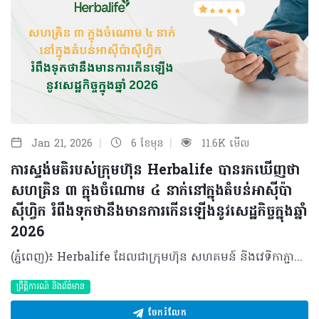
|
|
Jan 21, 2026
6 ខែមុន
11.6K មើល
ការស្ទង់មតិរបស់ក្រុមហ៊ុន Herbalife បានរកឃើញថា
សហគ្រិន ៣ ក្នុងចំណោម ៤ នាក់នៅក្នុងតំបន់អាស៊ីប៉ា
ស៊ីហ្វិក រំពឹងទុកថានឹងមានការកើនឡើងនូវសេដ្ឋកិច្ចក្នុងឆ្នាំ
2026
(ភ្នំពេញ)៖ Herbalife ដែលជាក្រុមហ៊ុន សហគមន៍ និងវេទិកាភ្ជាប់ទំនាក់ទំនង លំដាប់ថ្នាក់ពិភពលោក ផ្នែកសុខភាព និងសុខុមាលភាព បានចេញផ្សាយលទ្ធផលពីការស្ទង់មតិស្តីពីការផ្តល់អំណាចផ្នែកសុខភាព និងសេដ្ឋកិច្ចនៅក្នុងតំបន់អាស៊ីប៉ាស៊ីហ្វិក (APAC) ឆ្នាំ២០២៥ (Asia Pacific Health and Economic Empowerment Survey 2025)។ លទ្ធផលបានបង្ហាញពីសុទិដ្ឋិនិយមផ្នែកសេដ្ឋកិច្ចយ៉ាងខ្លាំងក្នុងចំណោមសហគ្រិន ដោយក្នុងនោះសហគ្រិន ៣ នាក់ក្នុងចំណោម ៤ នាក់ (៧៤%) រំពឹងថាសុខុមាលភាពសេដ្ឋកិច្ចរបស់ពួកគេនឹងប្រសើរឡើងក្នុងរយៈពេល ១២ ខែខាងមុខនេះ បើប្រៀបធៀបទៅនឹងអ្នកដែលមិនមែនជាសហគ្រិនដែលមានត្រឹមតែពាក់កណ្តាល (៤៨%) ប៉ុណ្ណោះ ដែលមានទស្សនៈដូចគ្នានេះ។ ការស្ទង់មតិនេះក៏បានបង្ហាញឱ្យឃើញពីកម្រិតនៃ 'ភាពម្ចាស់ការលើខ្លួនឯង' ទាំងផ្នែកសេដ្ឋកិច្ច និងសុខភាព ក្នុងចំណោមសហគ្រិន ដែលមានអត្រាខ្ពស់ជាងគួរឱ្យកត់សម្គាល់ បើធៀបនឹងអ្នកដែលមិនមែនជាសហគ្រិននៅក្នុងតំបន់។ 'ភាពម្ចាស់ការ' ត្រូវបានកំណត់ថាជាសមត្ថភាពក្នុងការធ្វើការសម្រេចចិត្តដោយផ្អែកលើព័ត៌មានច្បាស់លាស់ ដើម្បីពង្រឹងសុខុមាលភាពរាងកាយ ផ្លូវចិត្ត និងអារម្មណ៍ (ដែលសំដៅទៅលើ ភាពម្ចាស់ការផ្នែកសុខភាព) និងការកែលម្អស្ថានភាពហិរញ្ញវត្ថុរបស់បុគ្គលម្នាក់ៗ (ដែលសំដៅទៅលើ ភាពម្ចាស់ការផ្នែកសេដ្ឋកិច្ច) ដែលកម្រិតទាំងនេះមានខ្ពស់ជាង ១៧ ភាគរយ ក្នុងចំណោមសហគ្រិនដែលបានចូលរួមក្នុងការស្ទង់មតិ។ នេះបញ្ជាក់ឱ្យឃើញថាសហគ្រិនទាំងនោះមានការគ្រប់គ្រងសុខភាព និងសុខុមាលភាពសេដ្ឋកិច្ចរបស់ពួកគេបានល្អ។ លោក Thomas Harms នាយកគ្រប់គ្រងប្រចាំតំបន់អាស៊ីប៉ាស៊ីហ្វិកនៃក្រុមហ៊ុន Herbalife បានមានប្រសាសន៍ថា “ផ្ទុយទៅនឹងជំនឿដ៏ពេញនិយមដែលថាសហគ្រិនភាពគឺពោរពេញទៅដោយស្ត្រេស បើយោងទៅតាមការស្ទង់មតិនេះបង្ហាញថាសហគ្រិន មានភាពសុទិដ្ឋិនិយមផ្នែកសេដ្ឋកិច្ច មានទំនុកចិត្ត និងមានម្ចាស់ការទៅលើហិរញ្ញវត្ថុច្បាស់លាស់។ នៅក្នុងស្ថានភាពសេដ្ឋកិច្ចបច្ចុប្បន្ន មនុស្សជាច្រើនកំពុងស្វែងរកមធ្យោបាយបង្កើតប្រភពចំណូលបន្ថែម។ ក្រុមហ៊ុន Herbalife ប្តេជ្ញាគាំទ្រពួកគេដោយជួយពង្រឹងសុខភាព និងសុខុមាលភាពរបស់ពួកគេ ព្រមទាំងផ្តល់ឱកាសសម្រាប់អ្នកដែលចង់បង្កើតអាជីវកម្មសម្រាប់ខ្លួនឯង ក្នុងនាមជាអ្នកចែកចាយឯករាជ្យ”។ ការស្ទង់មតិនេះត្រូវបានធ្វើឡើងក្នុងខែតុលា ដោយមានអ្នកចូលរួម ៨,៥០៥ នាក់ (ក្នុងនោះមានសហគ្រិន ២,២៤៥ នាក់) មកពី ១១ ប្រទេសក្នុងតំបន់រួមមាន៖ អូស្ត្រាលី ហុងកុង ឥណ្ឌូនេស៊ី ជប៉ុន កូរ៉េ ម៉ាឡេស៊ី ហ្វីលីពីន សិង្ហបុរី តៃវ៉ាន់ ថៃ និងវៀតណាម។ សហគ្រិនបង្ហាញទំនុកចិត្តខ្ពស់លើសុខុមាលភាពសេដ្ឋកិច្ចរបស់ខ្លួន នៅទូទាំងតំបន់ សហគ្រិនមានទំនោរមើលឃើញស្ថានភាពសេដ្ឋកិច្ចរបស់ពួកគេក្នុងផ្លូវវិជ្ជមាន។ ក្នុងនោះមានសហគ្រិន ៤៣% បានវាយតម្លៃស្ថានភាពសេដ្ឋកិច្ចបច្ចុប្បន្នរបស់ពួកគេថាស្ថិតក្នុងកម្រិត "ល្អ" ខណៈដែលអ្នកមិនមែនជាសហគ្រិនមានត្រឹមតែ ២៥% ប៉ុណ្ណោះដែលយល់ឃើញបែបនេះ។ ចំពោះការរំពឹងទុកទៅថ្ងៃមុខវិញ សហគ្រិនរហូតដល់ ៧៤% រំពឹងថាស្ថានភាពសេដ្ឋកិច្ចរបស់ពួកគេនឹងប្រសើរឡើងក្នុងរយៈពេល ១២ ខែខាងមុខ ក្នុងពេលដែលអ្នកមិនមែនជាសហគ្រិនមានចំនួនមិនដល់ពាក់កណ្តាល (៤៨%) ផង ដែលមានទំនុកចិត្តក្នុងកម្រិតដូចគ្នានេះ។ បុគ្គលដែលជាសហគ្រិនក៏បានបង្ហាញសុទិដ្ឋិនិយមផងដែរ ក្នុងការសម្រេចឱ្យបាននូវគោលដៅរបស់ពួកគេ៖ គោលដៅរយៈពេលខ្លី (១២ ខែ)៖ ពាក់កណ្តាលនៃសហគ្រិន (៥០%) មានទំនុកចិត្តថានឹងសម្រេចបានគោលដៅសេដ្ឋកិច្ចរបស់ខ្លួន ដែលចំនួននេះខ្ពស់ជាងអ្នកមិនមែនជាសហគ្រិនរហូតដល់ ២៣ ភាគរយ។ គោលដៅរយៈពេលវែង (៥ ឆ្នាំ)៖ ៥១% នៃសហគ្រិនមានទំនុកចិត្តថានឹងសម្រេចបានគោលដៅក្នុងរយៈពេល ៥ ឆ្នាំខាងមុខ ដែលខ្ពស់ជាងអ្នកដែលមិនមែនជាសហគ្រិនចំនួន ២១ ភាគរយ។ ភាពម្ចាស់ការលើខ្លួនឯង ទាំងផ្នែកសេដ្ឋកិច្ច និងសុខភាពក្នុងចំណោមសហគ្រិនក្នុងតំបន់អាស៊ីប៉ាស៊ីហ្វិក ក្រៅពីភាពជឿជាក់ និងសុទិដ្ឋិនិយមចំពោះស្ថានភាពសេដ្ឋកិច្ចបច្ចុប្បន្ន និងទៅថ្ងៃអនាគត លទ្ធផលក៏បានបង្ហាញផងដែរថា សហគ្រិនក្នុងតំបន់អាស៊ីប៉ាស៊ីហ្វិកមាន "ភាពម្ចាស់ការលើខ្លួនឯង" ទាំងផ្នែកសេដ្ឋកិច្ច និងសុខភាព។ ៦ នាក់ ក្នុងចំណោម ១០ នាក់ ឬស្មើរនឹង ៥៩% នៃសហគ្រិនដែលចូលរួមការអង្កេតនេះបាននិយាយថា ពួកគេយល់ថាខ្លួនមានសមត្ថភាពជាម្ចាស់ការក្នុងការសម្រេចចិត្ត ដើម្បីកែលម្អស្ថិរភាពហិរញ្ញវត្ថុ និងសុខុមាលភាពសេដ្ឋកិច្ចរបស់ខ្លួន ដែលចំនួននេះគឺខ្ពស់ជាង ១៨ ភាគរយ បើធៀបទៅនឹងអ្នកមិនមែនជាសហគ្រិនដែលមានត្រឹម ៣៩%។ ភាពម្ចាស់ការលើផ្នែកសុខភាពក៏មានកម្រិតខ្ពស់ដូចគ្នាដែរក្នុងចំណោមសហគ្រិន ដោយមានរហូតដល់ ៦៥% ដែលយល់ថាខ្លួនមានសមត្ថភាពម្ចាស់ការលើខ្លួនឯង បើធៀបនឹងអ្នកមិនមែនជាសហគ្រិនដែលមានត្រឹមតែ ៤៨%។ ភាពម្ចាស់ការលើខ្លួនឯងនេះហើយ ដែលអាចពន្យល់បានថា ហេតុអ្វីបានជាសហគ្រិនបង្ហាញទំនុកចិត្តខ្ពស់ក្នុងការសម្រេចឱ្យបាននូវគោលដៅសុខភាពរបស់ពួកគេក្នុងរយៈពេល ១២ ខែខាងមុខ។ ច្រើនជាងពាក់កណ្តាល (៥៦%) នៃសហគ្រិន ជឿជាក់ថាពួកគេអាចសម្រេចបាននូវគោលដៅសុខភាពក្នុងរយៈពេល ១២ ខែខាងមុខ ខណៈដែលអ្នកមិនមែនជាសហគ្រិនមានត្រឹមតែ ៣៣% ប៉ុណ្ណោះដែលជឿជាក់បែបនេះ។ ទំនាក់ទំនងរវាងសុខភាព និងសេដ្ឋកិច្ច ការរកឃើញនេះបង្ហាញឱ្យឃើញកាន់តែច្បាស់ពីចំណងទាក់ទងគ្នាយ៉ាងជិតស្និទ្ធនៃភាពជាម្ចាស់ការទៅលើ សុខភាព និង សេដ្ឋកិច្ច។ អ្នកដែលមានសមត្ថភាពពេញលេញក្នុងការពង្រឹងស្ថានភាពហិរញ្ញវត្ថុរបស់ខ្លួន ក៏ច្រើនតែមានទំនុកចិត្តខ្ពស់ក្នុងការថែទាំសុខភាពរបស់ពួកគេដូចគ្នា។ នេះមានន័យថាភាពជឿជាក់លើការគ្រប់គ្រងលុយកាក់ និងភាពជឿជាក់លើការគ្រប់គ្រងសុខភាព គឺតែងតែដើរទន្ទឹមគ្នា។ ដោយសារមានការម្ចាស់ការទៅលើការសម្រេចចិត្ត ការកំណត់គោលដៅ ការបែងចែកពេលវេលា និងធនធាន ព្រមទាំងជម្រើសនៃការរស់នៅ សហគ្រិនជឿជាក់ថាខ្លួនមានសក្ដានុពលដើម្បីធ្វើឱ្យបំណងប្រាថ្នាក្លាយជាការពិត។ ភាពម្ចាស់ការលើខ្លួនឯងនេះហើយដែលជួយបង្កើនទំនុកចិត្ត និងនាំមកនូវលទ្ធផលល្អទាំងផ្នែកសុខភាព និងសេដ្ឋកិច្ច។ វាជាភស្តុតាងបញ្ជាក់ថា នៅពេលដែលយើងចេះគ្រប់គ្រងការសម្រេចចិត្តលើសុខភាព និងសេដ្ឋកិច្ចដោយខ្លួនឯង យើងនឹងអាចផ្លាស់ប្តូរទាំងអនាគត និងជីវិតរស់នៅឱ្យកាន់តែប្រសើរឡើង។ អំពីក្រុមហ៊ុន Herbalife ក្រុមហ៊ុន Herbalife (NYSE: HLF) គឺជាក្រុមហ៊ុនសុខភាព និងសុខុមាលភាពឈានមុខគេ និងជាសហគមន៍ដែលកំពុងផ្លាស់ប្តូរជីវិតរបស់មនុស្សជាមួយនឹងផលិតផលអាហារូបត្ថម្ភដ៏អស្ចារ្យ និងជាឱកាសអាជីវកម្មសម្រាប់សមាជិកឯករាជ្យរបស់ខ្លួនចាប់តាំងពីឆ្នាំ 1980។ ក្រុមហ៊ុនផ្តល់ជូននូវផលិតផលដែលគាំទ្រដោយវិទ្យាសាស្រ្តដល់អ្នកប្រើប្រាស់នៅក្នុងទីផ្សារជាង 90។ តាមរយៈសមាជិកឯករាជ្យដែលផ្តល់ជូននូវការបណ្តុះបណ្តាលមួយទល់មួយ និងផ្តល់ការគាំទ្រសហគមន៍ដោយបំផុសគំនិតឱ្យអតិថិជនប្រកាន់ខ្ជាប់នូវរបៀបរស់នៅដែលមានភាពសកម្ម។
ព្រឹត្តិការណ៍ និងព័ត៌មាន
ចែករំលែក