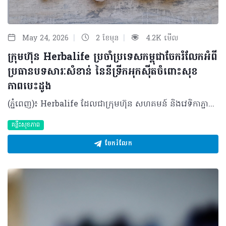
|
|
May 24, 2026
2 ខែមុន
4.2K មើល
ក្រុមហ៊ុន Herbalife ប្រចាំប្រទេសកម្ពុជាចែករំលែកអំពី
ប្រធានបទសារៈសំខាន់ នៃនីទ្រីកអុកស៊ីតចំពោះសុខ
ភាពបេះដូង
(ភ្នំពេញ)៖ Herbalife ដែលជាក្រុមហ៊ុន សហគមន៍ និងវេទិកាភ្ជាប់ទំនាក់ទំនងលំដាប់ថ្នាក់ពិភពលោក ផ្នែកសុខភាព និងសុខុមាលភាពបានចែករំលែកអំពីសារៈសំខាន់នៃនីទ្រីកអុកស៊ីតចំពោះសុខភាពបេះដូង និងថាតើអ្វីទៅជាការជំរុញនីទ្រីកអុកស៊ីត? មានកត្តាជាច្រើនក្នុងការរស់នៅឱ្យបានល្អបំផុត ហើយក៏មិនចាំបាច់ពិបាកស្មុគស្មាញអ្វីច្រើននោះដែរ។ មានវិធីសាមញ្ញមួយចំនួនដើម្បីគាំទ្រដល់សុខភាពបេះដូងរបស់អ្នកឱ្យមានសុខភាពល្អគឺ តាមរយៈរបបអាហារត្រឹមត្រូវ ការហាត់ប្រាណឱ្យបានទៀងទាត់ និងការទទួលទានអាហាររូបត្ថម្ភជំនួយ។របបអាហារ និងលំហាត់ប្រាណគឺងាយស្រួល ប៉ុន្តែអាហាររូបត្ថម្ភជំនួយវិញ? វិធីដ៏ល្អបំផុតមួយដើម្បីជួយការពារបេះដូងរបស់អ្នកគឺ តាមរយៈនីទ្រីកអុកស៊ីត ឬ ពាក្យកាត់ NO។ តើនីទ្រីកអុកស៊ីតដំណើរការយ៉ាងដូចម្តេច? នីទ្រីកអុកស៊ីត គឺជាឧស្ម័នដែលកើតឡើងពីធម្មជាតិដែលមាននៅទាំងក្នុង និងក្រៅរាងកាយ។ វាការពារប្រព័ន្ធសរសៃឈាមបេះដូងរបស់អ្នកពីការខូចខាត និងការចុះខ្សោយតាមវ័យ ដោយលើកកម្ពស់ភាពយឺត នៃសរសៃឈាម។ នីទ្រីកអុកស៊ីតជួយឱ្យជញ្ជាំងសរសៃឈាមរបស់អ្នកសម្រាក និងរីកធំ ដើម្បីឱ្យកោសិកាឈាមអាចរត់បានយ៉ាងងាយស្រួល។ ដំណើរការនេះអនុញ្ញាតឱ្យសារធាតុចិញ្ចឹម និងអុកស៊ីហ្សែនត្រូវបានបញ្ជូនទៅកាន់រាងកាយឱ្យកាន់តែមានប្រសិទ្ធភាព។ អត្ថប្រយោជន៍ នៃនីទ្រីកអុកស៊ីត នីទ្រីកអុកស៊ីតត្រូវបានគេហៅថាជា "Miracle Molecule" ឬ “ម៉ូលេគុលអស្ចារ្យ” ដោយសារតែអត្ថប្រយោជន៍ជាច្រើនដែលវាមាន។ ផ្អែកលើការសិក្សាមួយដែលបានចុះផ្សាយក្នុងទស្សនាវដ្តីវេជ្ជសាស្ត្រ The Journal of Preventive Medicine and Hygiene បានបង្ហាញឱ្យឃើញពីអត្ថប្រយោជន៍របស់នីទ្រីកអុកស៊ីតដូចខាងក្រោម៖ • ជួយគាំទ្រដល់ដំណើរការបេះដូង • រក្សាសរសៃឈាមឱ្យមានភាពបត់បែន • ធ្វើឱ្យលំហូរឈាមប្រសើរឡើង • គាំទ្រដល់គ្រប់កោសិកាទាំងអស់នៅក្នុងរាងកាយរបស់អ្នក • ជំរុញមុខងារបេះដូង ខួរក្បាល និងសរីរាង្គផ្សេងៗទៀតផងដែរ ការធ្វើឱ្យលំហូរឈាម និងការចរាចរឈាមប្រសើរឡើង នឹងជួយសម្រាលបន្ទុកការងាររបស់បេះដូង។ បេះដូងតែងតែច្របាច់បញ្ជូនកោសិកាឈាមផ្តល់​ថាមពលដល់គ្រប់សាច់ដុំ និងសរីរាង្គក្នុងរាងកាយ។ នីទ្រីកអុកស៊ីតជួយឱ្យសរសៃឈាមសម្រាក អនុញ្ញាតិឱ្យកោសិកាទាំងអស់អាចធ្វើចលនា និងរក្សាសម្ពាធឈាមឱ្យស្ថិតក្នុងកម្រិតដែលមានសុខភាពល្អ។ ការផលិតនីទ្រីកអុកស៊ីត រាងកាយផលិតនីទ្រីកអុកស៊ីតដោយធម្មជាតិក្នុងកំឡុងពេលរំលាយអាហារនៅពេលដែលប្រូតេអ៊ីនត្រូវបានបំបែកទៅជាអាស៊ីតអាមីណូដូចជា L-arginine និង L-citrulline។ នៅពេលដែលសារធាតុ L-arginine ត្រូវបានស្រូបចូលទៅក្នុងកោសិកាដែលនៅតាមជញ្ជាំងសរសៃឈាមរបស់អ្នក វានឹងបំប្លែងទៅជានីទ្រីកអុកស៊ីត (NO)។ L-citrulline គឺជាផលដែលកើតចេញពីការបំប្លែងនោះ ហើយវាដើរតួអ្នកជាការបន្ថែមថាមពល ប៉ុន្តែឥទ្ធិពលវាគឺមានរយៈពេលខ្លី។ នីទ្រីកអុកស៊ីតត្រូវបានបំផ្លាញចោលដោយសារម៉ូលេគុលអុកស៊ីហ្សែនសកម្មក្នុងរយៈពេលតែមួយវិនាទីប៉ុណ្ណោះ បន្ទាប់ពីការផលិត។ ការការពារកម្រិតនីទ្រីកអុកស៊ីត សារធាតុប្រឆាំងអុកស៊ីតកម្ម គឺជាវិធីមួយដើម្បីការពារកម្រិតនីទ្រីកអុកស៊ីតនៅក្នុងរាងកាយរបស់អ្នក។ សារធាតុប្រឆាំងអុកស៊ីតកម្មទាំងនេះជួយឱ្យរាងកាយស្រូបយកម៉ូលេគុលអុកស៊ីហ្សែនសកម្ម មុនពេលពួកវាអាចបង្កៃការខូចខាតណាមួយដល់នីទ្រីកអុកស៊ីត។ តាមរយៈការទទួលទានវីតាមីន C និង E រួមគ្នាជាមួយអាស៊ីត alpha lipoic អ្នកអាចជួយបង្កើតរបាំងការពារសម្រាប់នីទ្រីកអុកស៊ីតបាន។ បន្ទាប់ពីអាយុ ៣០ ឆ្នាំឡើង បរិមាណនីទ្រីកអុកស៊ីតដែលផលិតដោយធម្មជាតិក្នុងរាងកាយចាប់ផ្តើមថយចុះ។ ដូច្នោះហើយទើបវាជាការចាំបាច់ក្នុងជួយការពារ និងជម្រុះការបន្ថែមការផលិត NO ដើម្បីគាំទ្រដល់ប្រព័ន្ធសរសៃឈាមបេះដូងឱ្យមានសុខភាពល្អ។ ការជម្រុញនីទ្រីកអុកស៊ីត ដើម្បីជំរុញការផលិតនីទ្រីកអុកស៊ីតក្នុងរាងកាយ មានរឿងមួយចំនួនដែលអ្នកអាចធ្វើបានជារៀងរាល់ថ្ងៃ។ ជាទូទៅ វាអាស្រ័យលើរបបអាហារ ការហាត់ប្រាណ និងការទទួលទានអាហារូបត្ថម្ភដើម្បីជួយបំពេញបន្ថែម។ ចំពោះអាហារូបត្ថម្ភ អ្នកគួរទទួលទានអាហារដែលសម្បូរសារធាតុចិញ្ចឹមរួមមាន៖ • ប្រូតេអ៊ីនដែលមានគុណភាពខ្ពស់ដូចជាសណ្តែកសៀង សាច់ គ្រាប់ធញ្ញជាតិ ទឹកដោះគោ និងអាហារក្រឡុកប្រូតេអ៊ីន • បន្លែដែលមានសារធាតុនីត្រាតខ្ពស់ដូចជា គិនឆាយ សាឡាត់ មើមឆៃថាវក្រហម ស្ពៃពួយឡេង និងអាហារបំប៉នបន្លែបៃតង ក៏ជាជម្រើសដ៏ល្អដែរ • អាស៊ីតខ្លាញ់អូមេហ្គា ៣ ក៏ជួយកាត់បន្ថយការរលាកក្នុងរាងកាយផងដែរ របបអាហារដែលមានតុល្យភាពមិនមែនជាវិធីតែមួយគត់ដើម្បីបង្កើនកម្រិតនីទ្រីកអុកស៊ីតរបស់អ្នកនោះទេ។ វាក៏សំខាន់ផងដែរក្នុងការផ្តោតលើសុខុមាលភាពទូទៅរបស់អ្នកដូចជា៖ • ធានាថាអ្នកបានរក្សាជាតិទឹកបានគ្រប់គ្រាន់ • គេងឱ្យបានគ្រប់គ្រាន់ • និងបង្កើនសកម្មភាពរាងកាយ ការហាត់ប្រាណគឺជាចំណុចសំខាន់មួយ ព្រោះការផលិតនីទ្រីកអុកស៊ីតកើនឡើងយ៉ាងខ្លាំងក្នុងកំឡុងពេលធ្វើសកម្មភាពរាងកាយគ្រប់កម្រិត។ មិនថាការដើរ រត់ ជិះកង់ ហែលទឹក ឬសូម្បីតែការឡើងជណ្តើរ សុទ្ធតែជួយទ្រទ្រង់កម្រិត NO និងរបៀបរស់នៅដែលមានសុខភាពល្អទាំងអស់។ ការប្រើប្រាស់អាហារូបត្ថម្ភជំនួយ ក៏ជាកត្តាសំខាន់ផងដែរ ព្រោះសូម្បីតែរបបអាហារដែលមានតុល្យភាពបំផុតក៏នៅតែមានចន្លោះខ្វះខាតសារធាតុចិញ្ចឹមដែរ។ ដូច្នោះហើយអាហារូបត្ថម្ភជំនួយដូចជា អាហារក្រឡុកប្រូតេអ៊ីន អាហារូបត្ថម្ភជំនួយបន្លែបៃតង និងអូមេហ្គា ៣ គឺអាចជួយបំពេញចន្លោះខ្វះខាតបានយ៉ាងច្រើន។ សម្រាប់ការគាំទ្រកម្រិតនីទ្រីកអុកស៊ីត អាស៊ីតអាមីណូដូចជា L-arginine និង L-citrulline វីតាមីន C និង E អាស៊ីត alpha lipoic និងអាស៊ីតហ្វូលិក គឺពិតជាត្រូវការចាំបាច់។ ផលិតផល Herbalife® Vitality Amino Drink មានផ្ទុកនូវគ្រឿងផ្សំទាំងអស់នេះ និងជាជម្រើសដ៏ល្អសម្រាប់គាំទ្រដល់សុខភាពសរសៃឈាមបេះដូងរបស់អ្នក។ Vitality Amino Drink រួមបញ្ចូលគ្នានូវអាស៊ីតអាមីណូ និងសារធាតុប្រឆាំងអុកស៊ីតកម្មដែលចាំបាច់ដើម្បីគាំទ្រដល់ការផលិត និងរក្សាកម្រិត NO ដើម្បីរក្សាសរសៃឈាមឱ្យមានភាពបត់បែន។ ផលិតផល Herbalife24® Rebuild Strength ក៏ជាជម្រើសដ៏ល្អមួយទៀតដែលជួយបង្កើនកម្រិត NO ក្នុងរាងកាយរបស់អ្នក។ នៅពេលទទួលទានមុនពេលហាត់ប្រាណ វាជួយគាំទ្រដល់លំហូរឈាម និងធ្វើឱ្យសមត្ថភាពកីឡា និងភាពធន់ប្រសើរឡើង។ ការរក្សាកម្រិតនីទ្រីកអុកស៊ីតឱ្យបានខ្ពស់ គឺជាគន្លឹះសម្រាប់សុខភាពរាងកាយ និងបេះដូង ។ អ្នកអាចជួយឱ្យបេះដូងមានសុខភាពល្អទៅតាមវ័យ តាមរយៈការរក្សាភាពបត់បែននៃសរសៃឈាម និងការកែលម្អលំហូរឈាមក្នុងរាងកាយ ជាមួយនឹងសារធាតុ L-arginine និង L-citrulline ដែលមាននៅក្នុងផលិតផល Vitality Amino Drink ។ ការផ្ដោតលើរបបអាហារដែលមានតុល្យភាព ការហាត់ប្រាណឱ្យបានទៀងទាត់ និងការទទួលបានកម្រិត NO ឱ្យបានគ្រប់គ្រាន់ គឺជាគន្លឹះក្នុងការគាំទ្រដល់សុខភាពបេះដូង និងការរស់នៅឱ្យបានល្អបំផុត។ អំពីក្រុមហ៊ុន Herbalife ក្រុមហ៊ុន Herbalife (NYSE: HLF) គឺជាក្រុមហ៊ុនសុខភាព និងសុខុមាលភាពឈានមុខគេ និងជាសហគមន៍ដែលកំពុងផ្លាស់ប្តូរជីវិតរបស់មនុស្សជាមួយនឹងផលិតផលអាហារូបត្ថម្ភដ៏អស្ចារ្យ និងជាឱកាសអាជីវកម្មសម្រាប់សមាជិកឯករាជ្យរបស់ខ្លួនចាប់តាំងពីឆ្នាំ 1980។ ក្រុមហ៊ុនផ្តល់ជូននូវផលិតផលដែលគាំទ្រដោយវិទ្យាសាស្រ្តដល់អ្នកប្រើប្រាស់នៅក្នុងទីផ្សារជាង 90។ តាមរយៈសមាជិកឯករាជ្យដែលផ្តល់ជូននូវការបណ្តុះបណ្តាល​មួយទល់មួយ និងផ្តល់ការគាំទ្រសហគមន៍ដោយបំផុសគំនិតឱ្យអតិថិជនប្រកាន់ខ្ជាប់នូវរបៀបរស់នៅដែលមានភាពសកម្ម។
គន្លឹះសុខភាព
ចែករំលែក