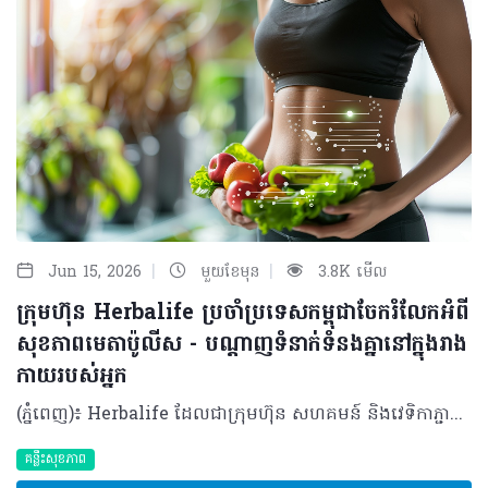
|
|
Jun 15, 2026
មួយខែមុន
3.8K មើល
ក្រុមហ៊ុន Herbalife ប្រចាំប្រទេសកម្ពុជាចែករំលែកអំពី
សុខភាពមេតាប៉ូលីស - បណ្តាញទំនាក់ទំនងគ្នានៅក្នុងរាង
កាយរបស់អ្នក
(ភ្នំពេញ)៖ Herbalife ដែលជាក្រុមហ៊ុន សហគមន៍ និងវេទិកាភ្ជាប់ទំនាក់ទំនង លំដាប់ថ្នាក់ពិភពលោក ផ្នែកសុខភាព និងសុខុមាលភាពបានចែករំលែកអំពី សុខភាពមេតាប៉ូលីសនិងបណ្តាញទំនាក់ទំនងគ្នានៅក្នុងរាងកាយរបស់អ្នក។ សុខភាពមេតាប៉ូលីស មិនមែនត្រឹមតែជាការគ្រប់គ្រងទម្ងន់ ឬជាតិស្ករនោះទេ ប៉ុន្តែវាគឺជាសមត្ថភាពរបស់រាងកាយក្នុងការបំប្លែងអាហារទៅជាថាមពលប្រកបដោយប្រសិទ្ធភាព។ វាក៏រួមបញ្ចូលទាំងការរក្សាកម្រិតជាតិស្ករ ជាតិខ្លាញ់ សម្ពាធឈាមឱ្យនៅកម្រិតល្អ និងការបង្ការការរលាករ៉ាំរ៉ៃក្នុងរាងកាយផងដែរ។ ការផ្លាស់ប្តូររបបអាហារ ការរស់នៅបែបអង្គុយច្រើនមិនសូវបញ្ចេញកម្លាំង គឺជាកត្តាជម្រុញឱ្យសុខភាពមេតាប៉ូលីសធ្លាក់ចុះ​។​ វាជាការចាំបាច់ដែលយើងត្រូវយកចិត្តទុកដាក់លើសុខភាពមេតាប៉ូលីសឱ្យបានតាំងពីដំបូង។​ យើងអាចធ្វើទៅបានតាម​រយៈ​ការទទួលទានអាហារដែលមានជីវជាតិគ្រប់គ្រាន់ និងការរក្សាទម្លាប់រស់នៅល្អៗឱ្យបានជាប់លាប់។ ការពង្រឹងសុខភាពមេតាប៉ូលីស មិនមែនជាការដោះស្រាយមួយឆាវៗនោះទេ ប៉ុន្តែវាទាមទារឱ្យយើងផ្ដោតលើការស្តារតុល្យភាពនៃប្រព័ន្ធរាងកាយទាំងមូលឡើងវិញ។ ខាងក្រោមនេះគឺជាវិធីសាស្ត្រមួយចំនួនដើម្បីសម្រេចគោលដៅនេះ៖ គន្លឹះទី ១៖ សមាសធាតុផ្សំនៃរាងកាយពិតជាសំខាន់ (Body composition matters) មេតាប៉ូលីស មិនមែនរងឥទ្ធិពលពីទម្ងន់ខ្លួនតែមួយមុខនោះទេ ប៉ុន្តែវាអាស្រ័យទៅលើសមាសធាតុផ្សំនៃរាងកាយទាំងមូល។ ការដឹងពីអត្រាធៀបរវាង សាច់ដុំ និងខ្លាញ់ ផ្តល់រូបភាពច្បាស់លាស់អំពីសុខភាពមេតាប៉ូលីស ជាងការមើលតែលើទម្ងន់ ឬសន្ទស្សន៍ម៉ាសរាងកាយ (BMI) តែម្យ៉ាង។ សាច់ដុំ កោសិកាសាច់ដុំគឺជាផ្នែកដែលសកម្មខ្លាំងក្នុងការធ្វើមេតាប៉ូលីស ដូច្នេះការមានសាច់ដុំកាន់តែច្រើន មានន័យថារាងកាយរបស់អ្នកប្រើប្រាស់ថាមពលកាន់តែច្រើន សូម្បីតែក្នុងពេលដែលអ្នកកំពុងសម្រាកក៏ដោយ។ ខ្លាញ់ ជាផ្នែកសំខាន់នៃសុខភាពមេតាប៉ូលីស វាជាប្រភពថាមពលដែលរាងកាយពឹងផ្អែកពេញមួយថ្ងៃ ហើយវាក៏ជាផ្នែកមួយ​ដែលជួយបង្កើតភ្នាសការពារកោសិកាផងដែរ។ ទោះជាយ៉ាងណាក៏ដោយ ខ្លាញ់ច្រើនពេក ជាពិសេសខ្លាញ់មិនល្អនៅជុំវិញសរីរាង្គខាងក្នុង (Internal Organ) អាចរំខានដល់តុល្យភាពមេតាប៉ូលីស និងអាច បង្កើនហានិភ័យនៃការរលាកផ្សេងៗ។ ខ្លាញ់ល្អ ដូចជាអាស៊ីតខ្លាញ់អូមេហ្គា-៣ (Omega-3) នៅក្នុងត្រី ខ្លាញ់នៅក្នុងគ្រាប់ធញ្ញជាតិ និងប្រេងអូលីវ គឺជួយពង្រឹងមុខងារមេតាប៉ូលីស។ ការស្រាវជ្រាវបានបង្ហាញថា អូមេហ្គា-៣ ជួយដល់ការបង្កើតសាច់ដុំ និងស្តារសាច់ដុំក្រោយហាត់ប្រាណឡើងវិញផងដែរ។ លើសពីនេះ វាក៏ជួយឱ្យរាងកាយប្រើប្រាស់ជាតិស្ករបានល្អ (អាំងស៊ុយលីន) ជួយគ្រប់គ្រងទម្ងន់ និងការពារកុំឱ្យបាត់បង់កម្លាំងសាច់ដុំ ចំពោះមនុស្សចាស់ដែលប្រឈមនឹងការស្រកសាច់ដុំតាមវ័យផងដែរ។ គន្លឹះទី ២៖ ការគ្រប់គ្រងកម្រិតជាតិស្ករក្នុងឈាម ការរក្សាកម្រិតជាតិស្ករក្នុងឈាមឱ្យមានលំនឹង គឺជាចំណុចដ៏សំខាន់បំផុតសម្រាប់សុខភាពមេតាប៉ូលីស។ នៅពេលយើងញ៉ាំកាបូអ៊ីដ្រាត ជាតិស្ករនឹងចូលទៅក្នុងឈាម រាងកាយនឹងបញ្ចេញអាំងស៊ុយលីន ដើម្បីជួយបញ្ជូនជាតិស្ករទាំងនោះទៅក្នុងកោសិកាសម្រាប់បង្កើតជាថាមពល។ ផ្ទុយទៅវិញ ការញ៉ាំអាហារដែលមានជាតិស្ករខ្ពស់ ញឹកញាប់ពេក (ដូចជា នំខេក នំបុ័ងស ឬភេសជ្ជៈផ្អែម) ដែលខ្វះជាតិសរសៃ និងប្រូតេអ៊ីន នឹងធ្វើឱ្យជាតិស្ករក្នុងឈាមឡើងខ្ពស់ខ្លាំងភ្លាមៗ ដែលបន្ទាប់មកបង្ខំឱ្យរាងកាយបញ្ចេញអាំងស៊ុយលីនមកច្រើនហួសប្រមាណ ដែលយូរៗទៅនឹងធ្វើឱ្យមេតាប៉ូលីសចុះខ្សោយ។ ដើម្បីឱ្យរាងកាយគ្រប់គ្រងថាមពលបានល្អ យើងគួរផ្តោតលើអាហារដែលមានតុល្យភាពដូចជា ម្សៅដែលមិនសូវឡើងជាតិស្ករខ្លាំង (Low-glycemic) ប្រូតេអ៊ីន ខ្លាញ់ល្អ និងជាតិសរសៃឱ្យបានច្រើន។ ការទទួលទានអាហារឱ្យទៀងពេលវេលា និងការចៀសវាងការទទួលទានពេលយប់ជ្រៅ គឺមានសារៈសំខាន់ខ្លាំងណាស់ ដើម្បីឱ្យប្រព័ន្ធមេតាប៉ូលីសដំណើរការស្របទៅតាមអ្វីដែលដែលរាងកាយអ្នកទម្លាប់ពីធម្មជាតិមកស្រាប់។ ការធ្វើបែបនេះ នឹងជួយឱ្យរាងកាយប្រើប្រាស់អាំងស៊ុយលីនបានកាន់តែមានប្រសិទ្ធភាព និងជួយឱ្យការទាញយកថាមពលមកប្រើប្រាស់បានកាន់តែល្អប្រសើរ។ គន្លឹះទី ៣៖ សុខភាពពោះវៀន ពោះវៀនត្រូវបានគេហៅថាជា "ខួរក្បាលទីពីរ" របស់រាងកាយ ហើយវាគឺជាកត្តាដ៏សំខាន់បំផុតមួយដែលជួយជម្រុញសុខភាពមេតាប៉ូលីស។ នៅក្នុងពោះវៀនមានមីក្រូសារពាង្គកាយតូចៗរាប់លាន ដែលធ្វើការងារយ៉ាងជិតស្និទ្ធជាមួយសរីរាង្គ​ផ្សេង​ៗ ដើម្បីជួយដល់ការបំប្លែងសារធាតុចិញ្ចឹម និងការទាញយកថាមពលពីអាហារ។ ប្រសិនបើពោះវៀនមានសុខភាពល្អ និងមានតុល្យភាព នោះមានន័យថាមេតាប៉ូលីសក៏ដំណើរការបានល្អផងដែរ។ សុខភាពពោះវៀន គឺជាដំណើរការដែលត្រូវធ្វើការបន្តិចម្តងៗ តាមរយៈការញ៉ាំអាហារដែលមានប្រូបាយអូទិក (Probiotics) អាហារដែលមានជាតិសរសៃ (Prebiotics)​ របបអាហារដែលមានតុល្យភាព និងការរស់នៅប្រកបដោយទម្លាប់ល្អ។ ការអនុវត្តទម្លាប់ទាំងនេះជាប់លាប់ នឹងជួយចិញ្ចឹមមីក្រូសារពាង្គកាយល្អៗក្នុងពោះវៀនឱ្យកាន់តែរឹងមាំ ដែលជួយដល់ប្រព័ន្ធភាពស៊ាំ កាត់បន្ថយការរលាកក្នុងរាងកាយ និងជម្រុញឱ្យប្រព័ន្ធមេតាប៉ូលីសដំណើរការបានកាន់តែប្រសើរ។ គន្លឹះទី ៤៖ ការសម្រាក និងការស្តារឡើងវិញ (Rest and reset) ការគេងបានស្កប់ស្កល់ និងការគ្រប់គ្រងស្ត្រេសបានល្អ ជួយឱ្យអ័រម៉ូនក្នុងរាងកាយមានលំនឹង ដែលជួយឱ្យប្រព័ន្ធមេតាប៉ូលីសដំណើរការបានល្អ ជួយគ្រប់គ្រងចំណង់អាហារ និងរក្សាកម្រិតជាតិស្ករក្នុងឈាមឱ្យមានស្ថេរភាព។ អ្វីដែលស្បែករបស់អ្នកអាចប្រាប់អំពីសុខភាពមេតាប៉ូលីស ទោះបីជាសុខភាពមេតាប៉ូលីសដំណើរការនៅខាងក្នុងក៏ដោយ ប៉ុន្តែផលប៉ះពាល់របស់វាក៏អាចបង្ហាញឱ្យឃើញនៅលើស្បែកផងដែរ។ ទោះបីជាសុខភាពស្បែកមិនមែនជាអ្នកកំណត់មុខងារមេតាប៉ូលីសក៏ដោយ ប៉ុន្តែវាអាចឆ្លុះបញ្ចាំងពីអតុល្យភាពដែលពាក់ព័ន្ធនឹងសុខភាពពោះវៀន ការគ្រប់គ្រងជាតិស្ករ សមាសធាតុផ្សំនៃរាងកាយ ការគេង ព្រមទាំងស្ត្រេសផងដែរ។ ស្បែកដែលថ្លា និងភ្លឺរលោង (Glass skin) ដែលមនុស្សជាច្រើនប្រាថ្នាចង់បាន គឺចាប់ផ្តើមចេញពីការផ្តល់អាហារូបត្ថម្ភដល់រាងកាយពីខាងក្នុង ៖ ប្រូតេអ៊ីន៖ ការទទួលទានប្រូតេអ៊ីនឱ្យបានគ្រប់គ្រាន់ជួយដល់ការជួសជុល និងបង្កើតកោសិកាស្បែកថ្មី បន្លែផ្លែឈើចម្រុះពណ៌៖ ផ្តល់នូវសារធាតុប្រឆាំងអុកស៊ីតកម្ម ដូចជាវីតាមីន A, C, E និងសារធាតុរុក្ខជាតិ (Phytonutrients) ដែលជួយការពារប្រឆាំងនឹងភាពតានតឹងអុកស៊ីតកម្ម និងជួយដល់ការបង្កើត Collagen ការរក្សាជាតិទឹក៖ ការញ៉ាំទឹកឱ្យបានគ្រប់គ្រាន់ និងអាហារដែលមានជីវជាតិចម្រុះមុខ ជួយរក្សារស្បែកឱ្យមានភាពយឺត និងស្រស់ថ្លា សុខភាពមេតាប៉ូលីសល្អ គឺជាការរៀបចំប្រព័ន្ធរាងកាយឱ្យមានភាពស៊ីសង្វាក់គ្នា។ ការជ្រើសរើសទម្លាប់ល្អៗជារៀងរាល់ថ្ងៃ ទោះបីជាជារឿងតូចតាច ក៏អាចបង្កើតជាគ្រឹះដ៏រឹងមាំសម្រាប់សុខភាពមេតាប៉ូលីស និងជួយឱ្យមានសុខភាពល្អក្នុងរយៈពេលវែង។ អំពីក្រុមហ៊ុន Herbalife ក្រុមហ៊ុន Herbalife (NYSE: HLF) គឺជាក្រុមហ៊ុនសុខភាព និងសុខុមាលភាពឈានមុខគេ និងជាសហគមន៍ដែលកំពុងផ្លាស់ប្តូរជីវិតរបស់មនុស្សជាមួយនឹងផលិតផលអាហារូបត្ថម្ភដ៏អស្ចារ្យ និងជាឱកាសអាជីវកម្មសម្រាប់សមាជិកឯករាជ្យ​របស់ខ្លួនចាប់តាំងពីឆ្នាំ 1980។ ក្រុមហ៊ុនផ្តល់ជូននូវផលិតផលដែលគាំទ្រដោយវិទ្យាសាស្រ្តដល់អ្នកប្រើប្រាស់នៅក្នុងទីផ្សារជាង 90។ តាមរយៈសមាជិកឯករាជ្យដែលផ្តល់ជូននូវការបណ្តុះបណ្តាលមួយទល់មួយ និងផ្តល់ការគាំទ្រសហគមន៍ដោយបំផុសគំនិតឱ្យអតិថិជនប្រកាន់ខ្ជាប់នូវរបៀបរស់នៅដែលមានភាពសកម្ម។
គន្លឹះសុខភាព