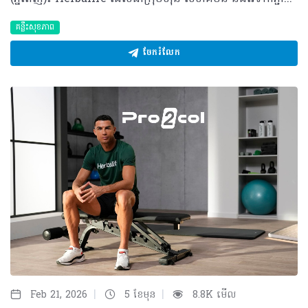
គន្លឹះសុខភាព
ចែករំលែក
|
|
Feb 21, 2026
5 ខែមុន
8.8K មើល