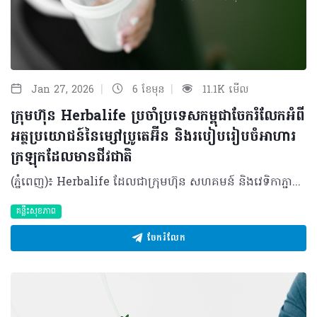
|
|
Jan 27, 2026
6 ខែមុន
11.1K មើល
ក្រុមហ៊ុន Herbalife ប្រចាំប្រទេសកម្ពុជាចែករំលែកអំពី
អត្ថប្រយោជន៍នៃម្សៅប្រូតេអ៊ីន និងរបៀបរៀបចំអាហារ
ក្រឡុកដែលមានជីវជាតិ
(ភ្នំពេញ)៖ Herbalife ដែលជាក្រុមហ៊ុន សហគមន៍ និងវេទិកាភ្ជាប់ទំនាក់ទំនង លំដាប់ថ្នាក់ពិភពលោក ផ្នែកសុខភាព និងសុខុមាលភាពបានចែករំលែកអំពីអត្ថប្រយោជន៍នៃម្សៅប្រូតេអ៊ីន និងការរៀបចំអាហារក្រឡុកដែលមានជីវជាតិល្អ។ ប្រូតេអ៊ីនមានមុខងារសំខាន់ៗជាច្រើន ក្រៅពីជាផ្នែកមួយនៃគ្រឿងបង្គុំនៃសក់ ស្បែក ក្រចក សរីរាង្គ និងសាច់ដុំ វាក៏ជួយជំរុញការលូតលាស់សាច់ដុំ និងជួយគ្រប់គ្រងចំណង់អាហារផងដែរ។ បច្ចុប្បន្ននេះ មានអាហាររូបត្ថម្ភប្រូតេអ៊ីនជាច្រើនរួមមាន៖ ម្សៅប្រូតេអ៊ីន អាហារក្រឡុករួចជាស្រេច និងប្រូតេអ៊ីនបារ (protein bars)។ ទោះបីជាផលិតផលទាំងនេះផ្តល់ភាពងាយស្រួលក៏ដោយ ក៏ពួកវាមិនមែនសម្រាប់ប្រើជំនួសអាហារដែលមានជាតិប្រូតេអ៊ីនសុខភាពទាំងស្រុងនោះទេ។ ផ្ទុយទៅវិញ ប្រូតេអ៊ីនទាំងនេះគឺប្រើដើម្បីជួយបំពេញបន្ថែមជីវជាតិបំប៉ន ពីលើការទទួលទានទូទៅរបស់អ្នក ដើម្បីជួយឱ្យអ្នកអាចសម្រេចបាននូវតម្រូវការ និងគោលដៅសុខភាពរបស់អ្នក។ តើម្សៅប្រូតេអ៊ីនមានតួនាទីអ្វីខ្លះ? ម្សៅប្រូតេអ៊ីនគឺជាប្រភពប្រូតេអ៊ីនដែលប្រមូលផ្តុំ និងត្រូវបានផលិតចេញពីប្រភពផ្សេងៗគ្នា៖ ប្រូតេអ៊ីន Whey៖ ផលិតចេញពីទឹកដោះគោ ប្រូតេអ៊ីនពីរុក្ខជាតិ៖ ជាធម្មតាផលិតចេញពីសណ្តែកសៀង ឬការលាយបញ្ចូលគ្នានៃប្រូតេអ៊ីនរុក្ខជាតិផ្សេងទៀតដូចជា អង្ករ Quinoa សណ្តែកបារាំងជាដើម។ ផលិតផលទាំងនេះភាគច្រើនផ្តល់ប្រូតេអ៊ីនប្រហែល ២០ ឬ ៣០ ក្រាមក្នុងការទទូលទានម្តង។ ប្រូតេអ៊ីនក្នុងទម្រង់ជាម្សៅ អនុញ្ញាតឱ្យអ្នកអាចគ្រប់គ្រងបរិមាណប្រូតេអ៊ីនដែលអ្នកត្រូវការបានដោយងាយស្រួល ដោយគ្រាន់តែលាយចូលក្នុងអាហារដូចជា អាហារក្រឡុក, smoothies, Oatmeal, យ៉ាអួជាដើម។ តើអ្វីទៅជាអត្ថប្រយោជន៍នៃម្សៅប្រូតេអ៊ីន? មានការស្រាវជ្រាវជាច្រើនដែលគាំទ្រដល់អត្ថប្រយោជន៍ប្រូតេអ៊ីន៖ ការកសាងសាច់ដុំ៖ ប្រូតេអ៊ីនជួយទ្រទ្រង់កម្លាំងសាច់ដុំ និងកសាងម៉ាសសាច់ដុំបន្ទាប់ពីការហ្វឹកហាត់។ ការសិក្សាលើអត្តពលិកបានរកឃើញថា ប្រូតេអ៊ីនសណ្តែកសៀង និងប្រូតេអ៊ីន whey មានប្រសិទ្ធភាពស្មើគ្នាក្នុងការកសាងសាច់ដុំ ។ ការគ្រប់គ្រងចំណង់អាហារ៖ អាហាររូបត្ថម្ភប្រូតេអ៊ីនជួយឱ្យមានអារម្មណ៍ឆ្អែតបានយូរ និងជួយទប់ស្កាត់ចំណង់អាហារ និងគ្រប់គ្រងការឃ្លានបាន។ ការសម្រកទម្ងន់៖ ចំពោះអ្នកដែលលើសទម្ងន់ ឬធាត់ ការប្រើប្រាស់ប្រូតេអ៊ីននឹងនាំឱ្យមានការកាត់បន្ថយទម្ងន់ខ្លួន និងខ្លាញ់សរុប។ សុខភាពមនុស្សចាស់៖ ចំពោះមនុស្សចាស់ វាមានប្រសិទ្ធភាពក្នុងការដើរតួជាអ្នកការពារ និងទប់ទល់នឹងជំងឺសាច់ដុំចុះខ្សោយ (sarcopenia) ឬការបាត់បង់ម៉ាសសាច់ដុំ។ របៀបប្រើប្រាស់ និងការរក្សាទុក ជាការពិតណាស់អ្នកមិនអាចរំលងប្រភពប្រូតេអ៊ីនដើមនោះទេដូចជា ត្រី បសុបក្សី សាច់គ្មានខ្លាញ់ និងប្រូតេអ៊ីនពីរុក្ខជាតិ។ ម្សៅប្រូតេអ៊ីនគឺជាវិធីដ៏ងាយស្រួលក្នុងការបញ្ចូលបន្ថែមនូវប្រូតេអ៊ីនទៅក្នុងរបបអាហារនានា ដូចជា អាហារក្រឡុក ស៊ុប នំដុត និង Cereal ជាដើម។ អត្តពលិក និងអ្នកហាត់ប្រាណក៏អាចប្រើប្រាស់វាសម្រាប់ការឡើងទម្ងន់ ឬការស្តារកម្លាំងឡើងវិញក្រោយការហាត់ប្រាណបានផងដែរ។ ការរក្សាទុក៖ រក្សាទុកម្សៅប្រូតេអ៊ីននៅក្នុងកន្លែងត្រជាក់ និងស្ងួតដើម្បីធានាថាគុណភាពរបស់វានៅស្រស់។ ការរក្សាទុកបានត្រឹមត្រូវ វាអាចទុកបានជាច្រើនខែ ប៉ុន្តែសូមយកចិត្តទុកដាក់លើកាលបរិច្ឆេទផុតកំណត់នៅលើកញ្ចប់ផងដែរ។ រៀបចំអាហារក្រឡុកងាយៗ សម្រាប់ការប្រើប្រាស់ ចំនួនស្លាបព្រាដែលត្រូវប្រើគឺអាស្រ័យលើការណែនាំលើសម្បកកញ្ចប់ ព្រោះម៉ាកនីមួយៗអាចមានបរិមាណខុសៗគ្នា។ រៀបចំបែបងាយៗ រៀបចំគ្រឿងផ្សំ និងម៉ាស៊ីនក្រឡុក បន្ថែមទឹក ឬទឹកដោះគោតាមការណែនាំលើកញ្ចប់ ដាក់ម្សៅប្រូតេអ៊ីនតាមការណែនាំ ដាក់ទឹកកក ៣ ទៅ ៥ ដុំ ក្រឡុកឱ្យម៉ដ្ឋ ជាការស្រេច អ្នកអាចបន្ថែមអាហាររូបត្ថម្ភបន្ថែមទៀតបានទៅតាមតម្រូវការជាក់ស្តែង។ វិធីបង្កើនជីវជាតិបន្ថែម៖ ផ្លែឈើ និងបន្លែ៖ ក្រៅពីផ្លែប៊ឺរី ឬចេក អ្នកអាចសាកល្បងជាមួយ ផ្លែគីវី គ្រាប់ទទឹម ក្រុមផ្លែត្រសក់ស្រូវ ឬឱឡឹកបាន។ បន្លែដូចជា ការ៉ុត ល្ពៅ ក៏ជាជម្រើសដ៏ល្អផងដែរ។ ខ្លាញ់ដែលមានប្រយោជន៍៖ គ្រាប់ធញ្ញជាតិដូចជា flax, hemp, chia ឬគ្រាប់ផ្កាឈូករ័ត្ន ជួយបន្ថែមជាតិរ៉ែ និងអាស៊ីតខ្លាញ់អូមេហ្គា-៣។ អ្នកក៏អាចរកគ្រាប់ធញ្ញជាតិដទៃទៀតដូចជា អាល់ម៉ុន, គ្រាប់រីករាយ (pistachio) ឬផ្លែបឺរ វាជួយផ្តល់នូវកាកសរសៃ ជាតិសង្កសីល្អៗផងដែរ។ កាកសរសៃ (Fiber)៖ ស្រូវអូត (oats), ផ្លែប៉ោម និងបន្លែបៃតង ជួយបង្កើនកាកសរសៃដែលជួយឱ្យឆ្អែតបានយូរ និងជួយដល់សម្រួលដល់ប្រព័ន្ធបញ្ចេញចោល។ គ្រឿងទេស និងរុក្ខជាតិ៖ អ្នកអាចបន្ថែមរសជាតិជាមួយ cinnamon, ខ្ញី ឬជីអង្កាម (mint)បន្ថែមបាន។ បន្ថែមសំបកក្រូចឆ្មារ ឬសំបកក្រូចពោធិ៍សាត់ស្រស់ៗ បន្តិចបន្តួច នឹងជួយបន្ថែមរសជាតិស្រស់ស្រាយ ហើយវាក៏មានផ្ទុកនូវប្រេងដែលមានអត្ថប្រយោជន៍ចំពោះសុខភាពផងដែរ។ ការគាំទ្រប្រព័ន្ធរំលាយអាហារ៖ អាចដាក់បន្ថែមយ៉ាអួទៀតក៏បាន ដែលវាសម្បូរទៅដោយប្រូបាយអូទិក (probiotics) ជួយដល់សុខភាពរំលាយអាហារ។ ខ្ញី និងជីអង្កាមក៏ត្រូវបានគេស្គាល់ថាជួយដល់ដំណើរការរំលាយអាហារផងដែរ។ ការបន្ថែមគ្រឿងផ្សំផ្សេងៗអនុញ្ញាតឱ្យអ្នកទទួលបានជម្រើសអាហារូបត្ថម្ភដែលសម្បូរបែប និងឆ្ងាញ់សម្រាប់សុខភាពប្រចាំថ្ងៃ។ អំពីក្រុមហ៊ុន Herbalife ក្រុមហ៊ុន Herbalife (NYSE: HLF) គឺជាក្រុមហ៊ុនសុខភាព និងសុខុមាលភាពឈានមុខគេ និងជាសហគមន៍ដែលកំពុងផ្លាស់ប្តូរជីវិតរបស់មនុស្សជាមួយនឹងផលិតផលអាហារូបត្ថម្ភដ៏អស្ចារ្យ និងជាឱកាសអាជីវកម្មសម្រាប់សមាជិកឯករាជ្យ​របស់ខ្លួនចាប់តាំងពីឆ្នាំ 1980។ ក្រុមហ៊ុនផ្តល់ជូននូវផលិតផលដែលគាំទ្រដោយវិទ្យាសាស្រ្តដល់អ្នកប្រើប្រាស់នៅក្នុងទីផ្សារជាង 90។ តាមរយៈសមាជិកឯករាជ្យដែលផ្តល់ជូននូវការបណ្តុះបណ្តាលមួយទល់មួយ និងផ្តល់ការគាំទ្រសហគមន៍ដោយបំផុសគំនិតឱ្យអតិថិជនប្រកាន់ខ្ជាប់នូវរបៀបរស់នៅដែលមានភាពសកម្ម។
គន្លឹះសុខភាព
ចែករំលែក