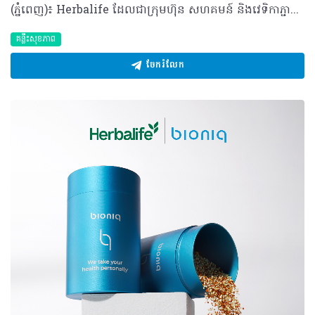
(ភ្នំពេញ)៖ Herbalife ដែលជាក្រុមហ៊ុន សហគមន៍ និងវេទិកាភ្ជាប់ទំនាក់ទំនង លំដាប់ថ្នាក់ពិភពលោក ផ្នែកសុខភាព និងសុខុមាលភាពបានចែករំលែកអំពី ការចាប់គូរអាហារដោយឆ្លាតវៃ ដើម្បីជួយឱ្យអ្នកទទួលបានសារធាតុចិញ្ចឹមច្រើនជាងមុន។ អាហារូបត្ថម្ភល្អមិនមែនសំដៅលើការទទួលទានតែអាហារដែលកំពូល (Superfood) ឬវីតាមីនតែមួយមុខៗនោះទេ។ ផ្ទុយទៅវិញគឺជាការទទួលទានឱ្យមានតុល្យភាពចម្រុះមុខ ដើម្បីផ្តល់សារធាតុចិញ្ចឹមគ្រប់គ្រាន់ដល់រាងកាយសម្រាប់ការលូតលាស់ និងសុខុមាលភាពទូទៅ។ ការចាប់គូអាហារនឹងជួយឱ្យរាងកាយស្រូបយក និងប្រើប្រាស់សារធាតុចិញ្ចឹមទាំងនោះបានកាន់តែមានប្រសិទ្ធភាព។ វិទ្យាសាស្ត្រអាហារូបត្ថម្ភបានទទួលស្គាល់ថា ការរួមបញ្ចូលគ្នានៃអាហារមួយចំនួនអាចមានឥទ្ធិពលលើកម្រិតសារធាតុចិញ្ចឹមអាចត្រូវបានស្រូបយក និងប្រើប្រាស់ដោយរាងកាយ។ ដូចនេះ អ្នកក៏មានអំណាចអាចជម្រុញការស្រូបយកសារធាតុចិញ្ចឹមនៃសារពាង្គកាយខាងក្នុងបានផងដែរ តាមរយៈការផ្គួរផ្គងអាហារនីមួយៗដោយខ្លួនឯង។ វិធីមួយក្នុងចំណោមវិធីដែលងាយស្រួលបំផុតនោះ គឺការផ្លាស់ប្តូរមុខម្ហូប និងការទទួលទានអាហារសុខភាពចម្រុះឱ្យបានទៀងទាត់ ជាជាងការទទួលទានអាហារដដែលៗរាល់ថ្ងៃ។ តើអ្នកមានដឹងទេថាការផ្គូរផ្គងអាហារមួយចំនួនអាចផ្តល់អត្ថប្រយោជន៍ដល់រាងកាយច្រើនជាងការដែលអ្នកញ៉ាំអាហារទាំងនោះដាច់ដោយឡែកពីគ្នា? ការចាប់គូរអាហារឆ្លាតវៃទាំង ៥ យ៉ាង៖ បន្លែចម្រុះ ដូចជា ស្ពៃពួយឡេង ការ៉ុត ម្ទេសប្លោក និងប៉េងប៉ោះ មានផ្ទុកសារធាតុ Carotenoids មិនត្រឹមតែធ្វើឱ្យរុក្ខជាតិមានពណ៌ស្រស់ស្អាតប៉ុណ្ណឹងទេ ប៉ុន្តែវាក៏ដើរតួជាសារធាតុប្រឆាំងអុកស៊ីតកម្មផងដែរ។ សមាសធាតុនេះវារលាយក្នុងខ្លាញ់ មានន័យថាវានឹងត្រូវបានស្រូបយកបានល្អប្រសើរ នៅពេលញ៉ាំជាមួយជាតិខ្លាញ់ខ្លះ។ អ្នកអាចបន្ថែមជាតិខ្លាញ់ល្អបានតាមវិធីជាច្រើន៖ លាយប្រេងអូលីវលើសាឡាត់ បន្ថែមគ្រាប់ធញ្ញជាតិបន្តិចបន្តួចទៅក្នុងបន្លែឆ្អិន ឬបន្ថែមផ្លែបឺរជាដើម។ តាមរយៈការធ្វើបែបនេះ រាងកាយរបស់អ្នកអាចស្រូបយកសារធាតុប្រឆាំងអុកស៊ីតកម្មដ៏មានប្រយោជន៍ទាំងនេះបានកាន់តែប្រសើរ។ វីតាមីន C ជាមួយជាតិដែក ជួយទ្រទ្រង់ដល់ដំណើរអុកស៊ីសែន និងជួយដល់មេតាប៉ូលីសក្នុងការបំប្លែងអាហារជាថាមពល។ វីតាមីន និងជាតិដែកនេះមាននៅក្នុងប្រភពរុក្ខជាតិ និងសាច់សត្វ។ ជាតិដែកប្រភេទ Heme ដែលមាននៅក្នុង សាច់បក្សី ត្រី និងស៊ុត រាងកាយងាយស្រូបយកដោយមានប្រសិទ្ធភាព ខណៈដែលជាតិដែកប្រភេទ Non-heme ពីអាហាររុក្ខជាតិដូចជា សណ្តែក សណ្តែកបណ្តុះ ស្ពៃពួយឡេង និងធញ្ញជាតិ រាងកាយស្រូបយកបានតិចតែប៉ុណ្ណោះ។ វីតាមីន C ជួយបង្កើនការស្រូបយកជាតិដែកប្រភេទ Non-heme នេះ។ អ្នកអាចទទួលទានបន្ថែមវីតាមីន C រួមគ្នា តួយ៉ាងការទទួលទានប៉េងប៉ោះ ផ្លែក្រូច និងស្ត្របឺរី ដោយយកពួកវាទៅលាយបញ្ចូលនិងមុខម្ហូបដទៃដែលសម្បូរវីតាមីន C ស្រាប់ ដើម្បីជួយឱ្យរាងកាយរបស់អ្នកស្រូបយកជាតិដែកប្រភេទ Non-heme នេះបានដោយមានប្រសិទ្ធភាព។ អាហារក្រឡុកប្រូតេអ៊ីន ដែលមានបន្ថែមជាតិដែកមករួចស្រេច ក៏អាចជួយបំពេញតម្រូវការជាតិដែកបានដែរ ហើយនៅពេលចាប់គូជាមួយអាហារសម្បូរវីតាមីន C ជាតិដែកនឹងត្រូវបានស្រូបយកយ៉ាងល្អប្រសើរ។​ ដូច្នោះអ្នកអាចសាកបន្ថែមផ្លែឈើដូចជា ផ្លែម្នាស់ ស្ត្រប៊ឺរី ឬផ្លែស្វាយ ទៅក្នុងអាហារក្រឡុករបស់អ្នកបាន។ ការបន្ថែមបន្តិចបន្តួចទាំងនេះ អាចបង្កើតភាពខុសប្លែកគ្នា ក្នុងការបំពេញតម្រូវការសារធាតុចិញ្ចឹមប្រចាំថ្ងៃបាន។ តែបៃតង ជាមួយអាហារដែលសម្បូរវីតាមីន C តែបៃតងមានសមាសធាតុរុក្ខជាតិដ៏មានប្រយោជន៍ហៅថា Catechins ដែលដើរតួជាសារធាតុប្រឆាំងអុកស៊ីតកម្ម។ ការបន្ថែមក្រូចឆ្មារទៅក្នុងតែរបស់អ្នក ឬការទទួលទានវារួមជាមួយផ្លែឈើដែលសម្បូរវីតាមីន C (ដូចជា ក្រូច ស្ត្រប៊ឺរី ឬគីវី) ជួយឱ្យការស្រូបយកសមាសធាតុទាំងនេះមានភាពប្រសើរឡើង។ ប្រសិនបើអ្នកមានទម្លាប់ទទួលទានតែបៃតង ការចាប់គូវាជាមួយអាហារសម្រន់ដែលមានតុល្យភាព និងមានវីតាមីន C គឺរឹតតែល្អ។ ហើយប្រសិនបើអាហារសម្រន់របស់អ្នកមានជាតិប្រូតេអ៊ីន និងជាតិសរសៃ (Fiber) ច្រើនទៀត នោះវាកាន់តែប្រសើរព្រោះវានឹងជួយផ្តល់ថាមពលបានយូរ។ វីតាមីន D ជាមួយអាហារសម្បូរកាល់ស្យូម៖ វីតាមីន D ចាំបាច់សម្រាប់ជួយឱ្យរាងកាយស្រូបយកកាល់ស្យូម ដែលទ្រទ្រង់ដល់សុខភាពឆ្អឹង និងមុខងារសាច់ដុំ។ ត្រីដែលមានជាតិខ្លាញ់ដូចជា ត្រីសាល់ម៉ុន ត្រីបេកា និង ស៊ុតផ្តល់​​នូវវីតាមីន D បន្លែស្លឹកបៃតង អាហារធ្វើពីទឹកដោះគោ និងភេសជ្ជៈធ្វើពីរុក្ខជាតិដែលបន្ថែមសារធាតុចិញ្ចឹម ជួយផ្តល់នូវកាល់ស្យូម។ សម្រាប់អ្នកដែលមិនសូវទទួលទានសាច់ ផលិតផលដែលមានសារធាតុចិញ្ចឹម ឬអាហារបំប៉នដែលផ្តល់វីតាមីន D អាចជួយបំពេញចន្លោះខ្វះខាតទាំងនេះបាន។ នៅពេលរួមបញ្ចូលគ្នាជាមួយអាហារសម្បូរកាល់ស្យូម មិនថាពីប្រភពរុក្ខជាតិ ឬសត្វនោះទេ ពួកវាអាចជួយទ្រទ្រង់តម្រូវការរាងកាយរបស់អ្នកបាន។ មនុស្សពេញវ័យជាច្រើនមិនសូវទទួលទានប្រូតេអ៊ីន និងជាតិសរសៃបានគ្រប់គ្រាន់តាមតម្រូវការប្រចាំថ្ងៃនោះទេ សារធាតុទាំងពីរនេះសុទ្ធតែសំខាន់សម្រាប់ទ្រទ្រង់ភាពឆ្អែត។ ដូច្នេះការរួមបញ្ចូលប្រូតេអ៊ីនជាមួយអាហារដែលមានជាតិសរសៃខ្ពស់ អាចជួយឱ្យអ្នកមានអារម្មណ៍ឆ្អែតបានយូរ ហើយជាតិសរសៃក៏ជួយដល់សុខភាពប្រព័ន្ធរំលាយអាហារផងដែរ។ សរុបសេចក្តីមកវិញ អាហារូបត្ថម្ភល្អ មិនមែនជាច្បាប់ដ៏តឹងរ៉ឹង ឬការដេញតាមញ៉ាំតែអាហារកំពូល Superfood ណាមួយនោះទេ។ វាគឺជាការផ្តល់ឱ្យរាងកាយរបស់អ្នកនូវសារធាតុចិញ្ចឹមដែលវាត្រូវការឱ្យបានទៀងទាត់ តាមរបៀបដែលសមស្របនឹងរបៀបរស់នៅរបស់អ្នក។ ការទទួលទានអាហារចម្រុះមានន័យថា អ្នកនឹងទទួលបានអត្ថប្រយោជន៍ពីការចាប់គូអាហារទាំងនេះ។ ខណៈពេលដែលអាហារធម្មជាតិគឺជាអាហារចម្បងនៃរបបអាហារ ផលិតផលដែលបន្ថែមសារធាតុចិញ្ចឹម អាហារក្រឡុកប្រូតេអ៊ីន សុទ្ធតែអាចប្រើជារបស់ជំនួយបំពេញចន្លោះខ្វះខាត ជាពិសេសនៅពេលដែលអ្នកមមាញឹកហើយត្រូវការឱ្យរាងកាយអ្នកមានអាហារូបត្ថម្ភគ្រប់គ្រាន់។ អាហារូបត្ថម្ភ មិនមែនទាមទារភាពល្អឥតខ្ចោះនោះទេ ប៉ុន្តែវាទាមទារនូវភាពជាប់លាប់ក្នុងការអនុវត្ត។ តាមរយៈការរួមបញ្ចូលគ្នារវាងការចាប់គូអាហារ ជាមួយនឹងការជ្រើសរើសអាហារដែលផ្ដល់សុខភាពល្អ រួមមានប្រូតេអ៊ីនពី ប្រភពរុក្ខជាតិ និងសត្វ បន្លែផ្លែឈើ គ្រាប់ធញ្ញជាតិដែលសម្បូរជាតិសរសៃ និងខ្លាញ់ល្អ អ្នកនឹងនឹងទទួលបាននូវអាហារូបត្ថម្ភដែលប្រកបដោយនិរន្តរភាព ដើម្បីផ្ដល់ឱ្យរាងកាយនូវអ្វីដែលវាត្រូវការជាចាំបាច់ពីមួយថ្ងៃទៅមួយថ្ងៃ។ អំពីក្រុមហ៊ុន Herbalife ក្រុមហ៊ុន Herbalife (NYSE: HLF) គឺជាក្រុមហ៊ុនសុខភាព និងសុខុមាលភាពឈានមុខគេ និងជាសហគមន៍ដែលកំពុងផ្លាស់ប្តូរជីវិតរបស់មនុស្សជាមួយនឹងផលិតផលអាហារូបត្ថម្ភដ៏អស្ចារ្យ និងជាឱកាសអាជីវកម្មសម្រាប់សមាជិកឯករាជ្យ​របស់ខ្លួនចាប់តាំងពីឆ្នាំ 1980។ ក្រុមហ៊ុនផ្តល់ជូននូវផលិតផលដែលគាំទ្រដោយវិទ្យាសាស្រ្តដល់អ្នកប្រើប្រាស់នៅក្នុងទីផ្សារជាង 90។ តាមរយៈសមាជិកឯករាជ្យដែលផ្តល់ជូននូវការបណ្តុះបណ្តាលមួយទល់មួយ និងផ្តល់ការគាំទ្រសហគមន៍ដោយបំផុសគំនិតឱ្យអតិថិជនប្រកាន់ខ្ជាប់នូវរបៀបរស់នៅដែលមានភាពសកម្ម។
គន្លឹះសុខភាព
ចែករំលែក