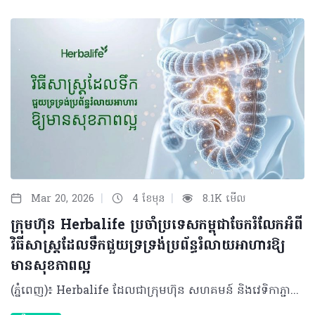
|
|
Mar 20, 2026
4 ខែមុន
8.1K មើល
ក្រុមហ៊ុន Herbalife ប្រចាំប្រទេសកម្ពុជាចែករំលែកអំពី
វិធីសាស្រ្តដែលទឹកជួយទ្រទ្រង់ប្រព័ន្ធរំលាយអាហារឱ្យ
មានសុខភាពល្អ
(ភ្នំពេញ)៖ Herbalife ដែលជាក្រុមហ៊ុន សហគមន៍ និងវេទិកាភ្ជាប់ទំនាក់ទំនង លំដាប់ថ្នាក់ពិភពលោក ផ្នែកសុខភាព និងសុខុមាលភាពបានចែករំលែកអំពី របៀបដែលទឹកជួយទ្រទ្រង់ប្រព័ន្ធរំលាយអាហារឱ្យមានសុខភាពល្អ។ ទឹកគឺជាកត្តាចម្បងបំផុតដែលជួយឱ្យប្រព័ន្ធរំលាយអាហារដំណើរការបានរលូន តាំងពីចំណុចចាប់ផ្ដើមរហូតដល់បញ្ចប់។ បច្ចុប្បន្ន ការយកចិត្តទុកដាក់លើសុខភាពប្រព័ន្ធរំលាយអាហារមានការកើនឡើងយ៉ាងខ្លាំង ដោយសារការរកឃើញថ្មីៗអំពី "មីក្រូជីវចម្រុះក្នុងពោះវៀន" (Gut Microbiome)។ វាគឺជាបណ្តុំបាក់តេរីដែលរស់នៅក្នុងបំពង់រំលាយអាហារ ហើយមានឥទ្ធិពលយ៉ាងខ្លាំងដល់ប្រព័ន្ធសុខភាពទូទៅនៃរាងកាយទាំងមូល។ អ្នកប្រហែលជាបានដឹងខ្លះស្រាប់មកហើយថា ដើម្បីរក្សាប្រព័ន្ធរំលាយអាហាររបស់អ្នកឱ្យមានសុខភាពល្អ ការទទួលទានប្រូបាយអូទិក (probiotics - បាក់តេរី "ល្អ") ក៏ដូចជា ព្រីបីយូទិក (prebiotics - "អាហារ" សម្រាប់ប្រូបាយអូទិក) និងជាតិសរសៃឱ្យបានគ្រប់គ្រាន់ គឺជារឿងសំខាន់ដែលអ្នកមិនគួរមើលរំលង។ ប៉ុន្តែមានរឿងមួយដែលសាមញ្ញនិងរឹតតែសំខាន់នោះគឺ៖ ទឹក។ ទឹកមានវត្តមាននៅក្នុងគ្រប់ជំហាននៃដំណើរការរំលាយអាហារ ហេតុដូច្នោះហើយទើបការរក្សាជាតិទឹកឱ្យបានគ្រប់គ្រាន់មានសារៈសំខាន់ខ្លាំងចំពោះសុខភាពរបស់អ្នក។ តើទឹកជួយដល់ការរំលាយអាហារយ៉ាងដូចម្តេច? ចាប់ផ្តើមតាំងពីចំណុចដំបូងបំផុតនៃដំណើរការរំលាយអាហារ ទឹកគឺជាសមាសធាតុសំខាន់នៃទឹកមាត់។ ទឹកមាត់មានមុខងារជាច្រើនដូចជា៖ • វាជួយធ្វើឱ្យអាហារមានសំណើម ដែលបង្កភាពងាយស្រួលក្នុងការទំពា និងលេបចូល • ទឹកមាត់ក៏មានផ្ទុកអង់ស៊ីម ដែលវាដើរតួជាអ្នកបំបែកសារធាតុអាហារដូចជា ជាតិខ្លាញ់ និងកាបូអ៊ីដ្រាត តាំងពីដំបូងបំផុតមុនក្រពះទៅទៀត នៅពេលអាហារឆ្លងកាត់ចូលទៅក្នុងក្រពះ ទឹកក្រពះត្រូវបានបញ្ចេញមក។ទឹកទាំងនោះក៏មានផ្ទុកនូវអង់ស៊ីម ដែលនឹងចាប់ផ្តើម​បំបែកប្រូតេអ៊ីន និងកាបូអ៊ីដ្រាតនៅក្នុងអាហារដែលអ្នកញ៉ាំឱ្យទៅជាផ្នែកតូចៗ ទើបបញ្ជូនទៅកាន់ពោះវៀនតូច ដែលជាកន្លែងកើតមានការរំលាយអាហារភាគច្រើន។ ក្នុងដំណាក់កាលនេះ ទឹកក៏ត្រូវការជាចាំបាច់ផងដែរ ដើម្បីផលិតទឹករំអិលដែលស្រោបផ្នែកខាងក្នុងនៃក្រពះរបស់អ្នក ដែលជួយការពារពីអាស៊ីតក្រពះ។ គួរឱ្យកត់សម្គាល់ផងដែរថា វាមិនមែនជាការពិតនោះទេនូវការលើកឡើងមួយថា ការផឹកទឹកជាមួយអាហារនឹងធ្វើឱ្យទឹកក្រពះរាវខ្លាំង រហូតដល់វាមិនអាចធ្វើការងារបាន។​ តែផ្ទុយទៅវិញ ការមានជាតិទឹកគ្រប់គ្រាន់នឹងជួយជម្រុញដំណើរការនេះឱ្យកាន់តែល្អទៅវិញទេ។ របៀបដែលទឹកទ្រទ្រង់សុខភាពពោះវៀន នៅពេលអាហារផ្លាស់ទីតាមពោះវៀនតូច មានសកម្មភាពរំលាយអាហារជាច្រើនដែលទឹកជួយសម្របសម្រួល៖ • សារធាតុរាវ (ដែលបញ្ចេញពីក្នុងខ្លួន) កាន់តែច្រើន ត្រូវបានបញ្ចេញទៅក្នុងពោះវៀនតូច ពីស្រទាប់ផ្ទៃខាងក្នុងនៃពោះវៀនផ្ទាល់ ក៏ដូចជាពីលំពែង និងថ្លើមផងដែរ។ • អង់ស៊ីមធ្វើការដើម្បីពន្លឿនដំណើរការ និងជួយរៀបចំសម្របសម្រួលការស្រូបយកនៅដំណាក់កាលចុងក្រោយនៃការរំលាយអាហារ៖ អាស៊ីតអាមីណូពីប្រូតេអ៊ីន អាស៊ីតខ្លាញ់ពីជាតិខ្លាញ់ និងម៉ូលេគុលស្ករនីមួយៗពីកាបូអ៊ីដ្រាត។ • ការស្រូបយកសារធាតុចិញ្ចឹមភាគច្រើនកើតឡើងនៅក្នុងពោះវៀនតូច ហើយបន្ទាប់មកសារធាតុចិញ្ចឹមដែលរំលាយរួច នឹងឆ្លងកាត់ទៅកាន់ចរន្តឈាមរបស់អ្នក។ នៅពេលដំណើរការរំលាយអាហារបន្តនៅក្នុងពោះវៀនធំ ទឹកក៏មានសារៈសំខាន់ខ្លាំងផងដែរ៖ • ជាតិសរសៃរលាយ (Soluble fibers) ដែលអ្នកទទួលទាន (មាននៅក្នុងអាហារដូចជា អូត សណ្តែក និងបាឡេ) វានឹងរលាយក្នុងទឹក ហើយប៉ោង និងរីកមាឌ ដែលវានឹងជួយរាងកាយស្រូបយកជាតិស្ករយឺតៗ និងបញ្ជុះកូឡេស្តេរ៉ុល។ • ជាតិសរសៃមិនរលាយ (Insoluble fiber) ដែលអ្នកទទួលទាន (មាននៅក្នុងអាហារដូចជា គ្រាប់ធញ្ញជាតិ និងបន្លែភាគច្រើន) គឺនឹងចាប់យក និងបឺតយកទឹក ដែលវាជួយជំរុញដល់ការបន្ទោបង់ឱ្យបានទៀងទាត់។ គួរបញ្ជាក់ផងដែរថា ផ្នែកខាងក្រោមនៃពោះវៀន ក៏ជាកន្លែងដែលរាងកាយរបស់អ្នកស្រូបយកជាតិរ៉ែភាគច្រើនដែលអ្នកទទួលទាន ហើយទឹកនៅទីនោះជាអ្នកជួយសម្រួលដល់ការស្រូបយកនូវសារធាតុរ៉ែទាំងអស់នោះ។ ជាការពិតណាស់ ប្រព័ន្ធរំលាយអាហារដែលមានសុខភាពល្អ គឺពឹងផ្អែកលើការមានជាតិសរសៃគ្រប់គ្រាន់។ បន្ថែមពីនេះ ការហាត់ប្រាណក៏មានសារៈសំខាន់ផងដែរ នៅពេលអ្នកធ្វើចលនាសាច់ដុំឆ្អឹងអំឡុងពេលហាត់ប្រាណ អ្នកក៏កំពុងជំរុញសាច់ដុំ រលោង (Smooth muscle) នៃបំពង់រំលាយក្នុងពេលតែមួយ ដែលវានឹងជួយជំរុញការបន្ទោបង់មានភាពទៀងទាត់។ បើទោះបីជាអ្វីដែលលើកឡើងមកនេះសំខាន់កម្រិតណាក៏ដោយ ក៏សូមកុំភ្លេចរឿងដ៏សាមញ្ញបំផុតមួយគឺទឹក ហើយអ្នកត្រូវប្រាកដថាអ្នកទទួលទានជាតិទឹកបានច្រើន និងទៀងទាត់ជារៀងរាល់ថ្ងៃ ដើម្បីរក្សាប្រព័ន្ធរំលាយអាហារទាំងស្រុងឱ្យដំណើរការបានរលូន។ អំពីក្រុមហ៊ុន Herbalife ក្រុមហ៊ុន Herbalife (NYSE: HLF) គឺជាក្រុមហ៊ុនសុខភាព និងសុខុមាលភាពឈានមុខគេ និងជាសហគមន៍ដែលកំពុងផ្លាស់ប្តូរជីវិតរបស់មនុស្សជាមួយនឹងផលិតផលអាហារូបត្ថម្ភដ៏អស្ចារ្យ និងជាឱកាសអាជីវកម្មសម្រាប់សមាជិកឯករាជ្យរបស់ខ្លួនចាប់តាំងពីឆ្នាំ 1980។ ក្រុមហ៊ុនផ្តល់ជូននូវផលិតផលដែលគាំទ្រដោយវិទ្យាសាស្រ្តដល់អ្នកប្រើប្រាស់នៅក្នុងទីផ្សារជាង 90។ តាមរយៈសមាជិកឯករាជ្យដែលផ្តល់ជូននូវការបណ្តុះបណ្តាលមួយទល់មួយ និងផ្តល់ការគាំទ្រសហគមន៍ដោយបំផុសគំនិតឱ្យអតិថិជនប្រកាន់ខ្ជាប់នូវរបៀបរស់នៅដែលមានភាពសកម្ម។