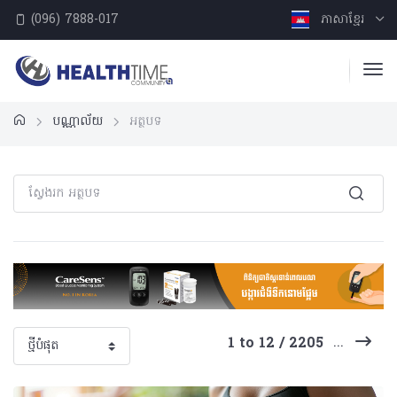
(096) 7888-017
ភាសាខ្មែរ
បណ្ណាល័យ
អត្ថបទ
...
1 to 12 / 2205