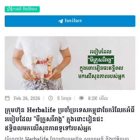
ព្រឹត្តិការណ៍ និងព័ត៌មាន
ចែករំលែក
|
|
Feb 26, 2026
5 ខែមុន
8.2K មើល
ក្រុមហ៊ុន Herbalife ប្រចាំប្រទេសកម្ពុជាចែករំលែកអំពី
របៀបដែល "មីក្រូសរីរាង្គ" ក្នុងពោះវៀនជះ
ឥទ្ធិពលមកលើសុខភាពទូទៅរបស់អ្នក
(ភ្នំពេញ)៖ Herbalife ដែលជាក្រុមហ៊ុន សហគមន៍ និងវេទិកាភ្ជាប់ទំនាក់ទំនងលំដាប់ថ្នាក់ពិភពលោក ផ្នែកសុខភាព និងសុខុមាលភាពបានចែករំលែកអំពីរបៀបដែល "មីក្រូសរីរាង្គ" ក្នុងពោះវៀនជះឥទ្ធិពលមកលើសុខភាពទូទៅរបស់យើង ។ មានមនុស្សតិចណាស់ដែលដឹងថា រាងកាយរបស់យើងមិនមែនផ្សំឡើងទាំងស្រុងដោយកោសិកាតែម្យ៉ាងនោះទេ។ មីក្រូសរីរាង្គរាប់លានរស់នៅក្នុងពោះវៀនរបស់យើង ហើយចំនួនរបស់ពួកវា លើសពីចំនួនសរុបនៃកោសិកាផ្ទាល់ខ្លួនរបស់យើងទៅទៀត។ ប្រព័ន្ធអេកូឡូស៊ីខ្នាតតូចនេះ ដែលមានបាក់តេរី វីរុស មេរោគផ្សិត និងប្រូតូហ្សូអា ត្រូវបានអ្នកវិទ្យាសាស្ត្រហៅថា "ហ្សែនទីពីរ" ហើយវាជះឥទ្ធិពលយ៉ាងស្ងប់ស្ងាត់ដល់ការរំលាយអាហារ ប្រព័ន្ធភាពស៊ាំ អារម្មណ៍ និងសូម្បីតែមុខងារនៃការយល់ដឹងរបស់យើង។ បាក់តេរីក្នុងពោះវៀន (Gut microbiota) មិនមែនគ្រាន់តែជា "អ្នកដំណើរឆ្លងកាត់" ធម្មតានោះទេ ប៉ុន្តែគឺជាដៃគូរួមរស់ដែលបានវិវត្តន៍មកជាមួយមនុស្សអស់រាប់លានឆ្នាំមកហើយ។ នៅក្នុងពោះវៀនរបស់មនុស្សពេញវ័យដែលមានសុខភាពល្អ មានបាក់តេរីច្រើនជាង ១,០០០ ប្រភេទ ដែលមានទម្ងន់សរុបពី ១ ទៅ ២ គីឡូក្រាម ដែលស្មើនឹងទម្ងន់នៃថ្លើមមួយ។ មីក្រូសរីរាង្គទាំងនេះមានអន្តរកម្មជាមួយយើងតាមបណ្តាញដ៏ស្មុគស្មាញ៖ • ពួកវាជួយបំបែកជាតិសរសៃដែលពិបាករំលាយ និងបង្កើតអាស៊ីតខ្លាញ់ខ្សែខ្លី (ដូចជា Butyrate) ដើម្បីផ្តល់ថាមពលដល់កោសិកាពោះវៀន។ • សំយោគសារធាតុចិញ្ចឹម វីតាមីន K និងវីតាមីនក្រុម B។ • បង្ហាត់ប្រព័ន្ធភាពស៊ាំរបស់យើងឱ្យចេះបែងចែករវាងមិត្តនិងសត្រូវ។ • ចូលរួមក្នុងកិច្ចការគ្រប់គ្រងការរំលាយអាហារ (Metabolism) និងការឆ្លើយតបនឹងការរលាក។ ក្នុងរយៈពេលប៉ុន្មានឆ្នាំចុងក្រោយនេះ អ្នកវិទ្យាសាស្ត្របានរកឃើញថា ឥទ្ធិពលនៃបាក់តេរីក្នុងពោះវៀនមានវិសាលភាពលើសពីប្រព័ន្ធរំលាយអាហារទៅទៀត។ តាមរយៈ "Gut-brain axis" ប្រព័ន្ធទំនាក់ទំនងទ្វេទិសនេះអនុញ្ញាតឱ្យមីក្រូសរីរាង្គផលិតសារធាតុសរសៃប្រសាទដូចជា serotonin (ប្រហែល ៩០% ត្រូវបានផលិតនៅក្នុងពោះវៀន), dopamine និង GABA ដែលជះឥទ្ធិពលដោយផ្ទាល់ដល់ការឆ្លើយតបនៃអារម្មណ៍ និងភាពតានតឹង។ ការសិក្សាមួយដែលបានចុះផ្សាយក្នុងទស្សនាវដ្តី Nature Microbiology បានផ្សារភ្ជាប់សមាសភាពជាក់លាក់នៃពោះវៀនទៅនឹងហានិភ័យនៃជំងឺធ្លាក់ទឹកចិត្ត។ ការសិក្សាមួយទៀតក៏បានរកឃើញថា បាក់តេរីក្នុងពោះវៀនរបស់អ្នកជំងឺ Parkinson មានភាពខុសគ្នាខ្លាំងពីមនុស្សដែលមានសុខភាពល្អ ដែលនេះបង្ហាញថាពោះវៀនអាចជាចំណុចចាប់ផ្តើមមួយនៃជំងឺប្រព័ន្ធសរសៃប្រសាទនេះ។ ទោះជាយ៉ាងណាក៏ដោយ ប្រព័ន្ធអេកូឡូស៊ីដ៏តូចឆ្មានេះគឺងាយរងគ្រោះណាស់។មានកត្តាជាច្រើនដែលរបៀបរស់នៅក្នុងសម័យទំនើបនេះអាចបណ្តាលឱ្យមានអតុល្យភាពបាក់តេរី (ហៅតាមវេជ្ជសាស្ត្រថា Dysbiosis)៖ • របបអាហារ៖ របបអាហារបែបលោកខាងលិចដែលមានជាតិស្ករ និងខ្លាញ់ខ្ពស់ បានកាត់បន្ថយការទទួលទានជាតិសរសៃដែលចាំបាច់សម្រាប់បាក់តេរីមានប្រយោជន៍។ • ការប្រើប្រាស់ថ្នាំផ្សះហួសកម្រិត៖ ថ្នាំផ្សះដែលមានប្រសិទ្ធភាពខ្លាំងនិងទូលំទូលាយនឹងបោសសម្អាតមីក្រូសរីរាង្គយ៉ាងច្រើនដោយមិនរើសមុខនោះឡើយ។ • សម្ពាធផ្លូវចិត្តរ៉ាំរ៉ៃ៖ ស្ថានភាពស្ត្រេសបន្តបន្ទាប់ផ្លាស់ប្តូរការជ្រាបនៃពោះវៀន និងសមាសធាតុបាក់តេរី។ • ការគេងមិនគ្រប់គ្រាន់៖ រំខានដល់ចង្វាក់ជីវសាស្រ្ត (Circadian rhythm) និងប៉ះពាល់ដល់វដ្តមេតាប៉ូលីសនៃបាក់តេរី។ • ការធ្វើអនាម័យលើសកម្រិត៖ កាត់បន្ថយឱកាសសម្រាប់ការទាក់ទងជាមួយជាមួយមីក្រូសរីរាង្គចម្រុះដទៃទៀតនៅក្នុងបរិស្ថាន។ ផលប៉ះពាល់លើសុខភាព និងការថែទាំ អតុល្យភាពបាក់តេរី​ (Dysbiosis) នេះមានទំនាក់ទំនងយ៉ាងជិតស្និទ្ធជាមួយជំងឺជាច្រើន។ ជំងឺប្រព័ន្ធរំលាយអាហារដូចជា ជំងឺរលាកពោះវៀន និងរោគសញ្ញាពោះវៀនដែលងាយរងរំញោច (IBS) មានទំនាក់ទំនងនឹងការប្រែប្រួលបាក់តេរីជាក់លាក់។ មនុស្សដែលធាត់លើសទម្ងន់ជាទូទៅមានភាពចម្រុះនៃបាក់តេរីក្នុងពោះវៀនទាប ហើយផ្ទុយទៅវិញមានប្រសិទ្ធភាពក្នុងការស្រូបយកថាមពលខ្ពស់ជាង។ សូម្បីតែជំងឺប្រព័ន្ធភាពស៊ាំប្រឆាំងខ្លួនឯង ជំងឺអាលែហ្សី និងសូម្បីតែសុខភាពសរសៃឈាមបេះដូង ក៏អាចរងឥទ្ធិពលពីបាក់តេរីទាំងនេះដែរ ។ ដូច្នោះតើយើងគួរថែរក្សា "ប្រព័ន្ធអេកូឡូស៊ីដ៏តូចឆ្មា" នេះដោយរបៀបណា? 1. របបអាហារចម្រុះគឺជាមូលដ្ឋានគ្រឹះ៖ មីក្រូសរីរាង្គផ្សេងៗគ្នាចូលចិត្តអាហារខុសៗគ្នា ដូច្នេះភាពចម្រុះនៃរបបអាហារគឺជាគន្លឹះក្នុងការរក្សាភាពចម្រុះនៃបាក់តេរី។ បន្លែ ផ្លែឈើ គ្រាប់ធញ្ញជាតិ និងសណ្តែកដែលសម្បូរជាតិសរសៃគឺជា "ប្រេងឥន្ធនៈ" សម្រាប់បាក់តេរីមានប្រយោជន៍ ។ អាហារផ្អាប់ដូចជា យ៉ាអួ បន្លែផ្អាប់ និងតែ Kombucha សម្បូរទៅដោយប្រូបាយអូទិក (Probiotics) សកម្ម។ សារធាតុ Polyphenols (ដែលមានក្នុងផ្លែប៊ឺរី តែ និងសូកូឡាខ្មៅ) ក៏មានប្រសិទ្ធភាពជាប្រេបាយអូទិក (Prebiotics) ផងដែរដែលដើរតួជាស្បៀងសម្រាប់ជួយទ្រទ្រង់ដល់បាក់តេរីល្អៗដែលមានស្រាប់នៅក្នុងខ្លួន។ 2. ប្រើប្រាស់ថ្នាំផ្សះដោយឈ្លាសវៃ៖ អនុវត្តតាមការណែនាំរបស់គ្រូពេទ្យឱ្យបានពេញលេញ និងជៀសវាងការប្រើប្រាស់ដែលមិនចាំបាច់។ 3. គ្រប់គ្រងសម្ពាធផ្លូវចិត្ត និងការគេង៖ ការធ្វើសមាធិ ការហាត់ប្រាណបានទៀងទាត់ និងការរក្សាកាលវិភាគចូលដំណេកឱ្យទៀងទាត់ សុទ្ធតែជួយរក្សាសុខភាពពោះវៀនរបស់អ្នក។ 4. ធម្មជាតិ៖ ចេញទៅក្រៅផ្ទះខ្លះដើម្បីជួយឱ្យមានអន្តរកម្មរវាងអតិសុខមប្រាណចម្រុះក្នុងបរិស្ថាន ដែលអាចមានប្រយោជន៍ដល់​ការលូតលាស់នៃប្រព័ន្ធភាពស៊ាំ និងភាពចម្រុះនៃបាក់តេរីក្នុងខ្លួនយើងបាន។ ការប្រើប្រាស់អាហារបំប៉ន អាហារជួយចិញ្ចឹមប្រព័ន្ធអេកូឡូស៊ីខាងក្នុងខ្លួនរបស់យើង ក៏ប៉ុន្តែមនុស្សនៅក្នុងយុគសម័យថ្មីនេះ ជាទូទៅខ្វះការទទួលទានជាតិសរសៃ។ កត្តានានាដូចជាជីវិតដ៏មមាញឹក ប្រញ៉ាប់ប្រញាល់ របបអាហារគ្មានតុល្យភាព និងការថមថយនូវសកម្មភាពក្រៅផ្ទះ ធ្វើឱ្យរបបអាហារប្រចាំថ្ងៃតែមួយមុខពិបាកឆ្លើយតបទៅនឹងតម្រូវការរាងកាយជាក់ស្តែង។ អាហារបំប៉ន "ប្រូបាយអូទិក​ (Probiotic)" អាចចូលទៅក្នុងពោះវៀនដោយផ្ទាល់ដើម្បីបំពេញបន្ថែមបាក់តេរីមានប្រយោជន៍។ចំណែក "ប្រេបាយអូទិក (Prebiotics)" (ជាចម្បងគឺជាតិសរសៃរលាយ) គឺមានលក្ខណៈទូទៅជាង ដោយវាផ្តល់អាហារូបត្ថម្ភដល់បាក់តេរីមានប្រយោជន៍ដែលមានស្រាប់។ ទឹកប្រទាលកន្ទុយក្រពើជួយសម្រួលបរិស្ថានក្នុងក្នុងពោះវៀនៗ និងជួយជម្រុញការរីកលូតលាស់នៃប្រូបាយអូទិក។ ការរួមបញ្ចូលគ្នានេះរួមគ្នាបង្កើតបរិស្ថានអេកូឡូស៊ី ដែលកាន់តែអំណោយផលដល់ការលូតលាស់នៃមីក្រូសរីរាង្គចម្រុះ ដោយហេតុនេះបង្កើនតុល្យភាព និងភាពធន់នៃមីក្រូជីវសាស្ត្រពោះវៀន ដែលជះឥទ្ធិពលជាវិជ្ជមានដល់សុខភាព និងភាពស៊ាំទាំងមូល។ សរុបមក ស្នូលនៃសុខភាពពោះវៀនគឺសុខភាពរបស់បាក់តេរី ហើយការរក្សាតុល្យភាពនៃប្រព័ន្ធអេកូឡូស៊ីមីក្រូសរីរាង្គ គឺជាការវិនិយោគដ៏សំខាន់បំផុតមួយដែលយើងអាចធ្វើបានសម្រាប់សុខភាពខ្លួនឯង។ ការរក្សាបាក់តេរីក្នុងពោះវៀនឱ្យបានល្អ ស្មើរនឹងការស្រឡាញ់ខ្លួនឯង។ អំពីក្រុមហ៊ុន Herbalife ក្រុមហ៊ុន Herbalife (NYSE: HLF) គឺជាក្រុមហ៊ុនសុខភាព និងសុខុមាលភាពឈានមុខគេ និងជាសហគមន៍ដែលកំពុងផ្លាស់ប្តូរជីវិតរបស់មនុស្សជាមួយនឹងផលិតផលអាហារូបត្ថម្ភដ៏អស្ចារ្យ និងជាឱកាសអាជីវកម្មសម្រាប់អ្នកសមាជិកឯករាជ្យរបស់ខ្លួនចាប់តាំងពីឆ្នាំ 1980។ ក្រុមហ៊ុនផ្តល់ជូននូវផលិតផលដែលគាំទ្រដោយវិទ្យាសាស្រ្តដល់អ្នកប្រើប្រាស់នៅក្នុងទីផ្សារជាង 90។ តាមរយៈសមាជិកឯករាជ្យដែលផ្តល់ជូននូវការបណ្តុះបណ្តាលមួយទល់មួយ និងផ្តល់ការគាំទ្រសហគមន៍ដោយបំផុសគំនិតឱ្យអតិថិជនប្រកាន់ខ្ជាប់នូវរបៀបរស់នៅដែលមានភាពសកម្ម។