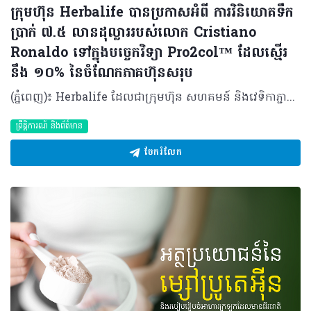
ក្រុមហ៊ុន Herbalife បានប្រកាសអំពី ការវិនិយោគទឹក
ប្រាក់ ៧.៥ លានដុល្លាររបស់លោក Cristiano
Ronaldo ទៅក្នុងបច្ចេកវិទ្យា Pro2col™ ដែលស្មើរ
នឹង ១០% នៃចំណែកភាគហ៊ុនសរុប
(ភ្នំពេញ)៖ Herbalife ដែលជាក្រុមហ៊ុន សហគមន៍ និងវេទិកាភ្ជាប់ទំនាក់ទំនង លំដាប់ថ្នាក់ពិភពលោក ផ្នែកសុខភាព និងសុខុមាលភាពនៅថ្ងៃនេះបានប្រកាសថា កីឡាករអន្តរជាតិលោក Cristiano Ronaldo បានទិញយកភាគហ៊ុន ១០% នៅក្នុងក្រុមហ៊ុន HBL Pro2col Software, LLC ដែលជាក្រុមហ៊ុនបុត្រសម្ព័ន្ធកាន់កាប់ទាំងស្រុងដោយក្រុមហ៊ុន Herbalife និងជាម្ចាស់កាន់កាប់បច្ចេកវិទ្យា Pro2col។ Pro2col គឺជាប្រព័ន្ធប្រតិបត្តិការសុខភាព និងសុខុមាលភាពផ្ទាល់ខ្លួនតាមបែបឌីជីថលជំនាន់ចុងក្រោយបង្អស់របស់ Herbalife ដែលត្រូវបានរចនាឡើងដើម្បីជំរុញការចូលរួមប្រចាំថ្ងៃ ការផ្លាស់ប្តូរឥរិយាបថប្រកបដោយនិរន្តរភាព និងលទ្ធផលដែលអាចវាស់វែងបាន តាមរយៈវិធីសាស្ត្រសុខុមាលភាពដែលផ្អែកលើទិន្នន័យដែលមានរចនាសម្ព័ន្ធច្បាស់លាស់។ លោក Ronaldo បានវិនិយោគទឹកប្រាក់ចំនួន ៧.៥ លានដុល្លារ រួមជាមួយការប្តេជ្ញាចិត្តក្នុងការផ្តល់នូវសេវាកម្ម និងសិទ្ធិឧបត្ថម្ភដល់ Pro2col Software។ ការវិនិយោគនេះសបញ្ជាក់ឱ្យឃើញពីការប្តេជ្ញាចិត្តរបស់លោកចំពោះសុខភាព និងអាហារូបត្ថម្ភ។ វាក៏ឆ្លុះបញ្ចាំងពីទំនុកចិត្តរបស់លោកចំពោះអនាគតនៃអាហារូបត្ថម្ភផ្ទាល់ខ្លួន និងចក្ខុវិស័យរបស់ Herbalife ក្នុងការធ្វើឱ្យកម្មវិធីសុខុមាលភាពផ្ទាល់ខ្លួននេះ អាចត្រូវបានប្រើប្រាស់បានទូលំទូលាយទូទាំងពិភពលោក ដោយរួមបញ្ចូលគ្នានូវបច្ចេកវិទ្យាច្នៃប្រឌិត និងសហគមន៍អ្នកចែកចាយដ៏ធំរបស់យើង។ Herbalife បានក្លាយជាដៃគូអាហារូបត្ថម្ភរបស់លោក Ronaldo ចាប់តាំងពីឆ្នាំ ២០១៣ មកម្ល៉េះ ដោយលោកបានដើរតួចយ៉ាងសំខាន់ក្នុងការចូលរួមជម្រុញការប្រើប្រាស់អាហារូបត្ថម្ភឱ្យកាន់តែប្រសើរឡើងនៅទូទាំងពិភពលោក។ កន្លងមក Herbalife និងលោក Ronaldo បានសហការគ្នាលើការដាក់ចេញនូវផលិតផល Herbalife24® CR7 Drive ដែលជាភេសជ្ជៈកីឡាដែលត្រូវបានបង្កើតឡើងដើម្បីបំពេញតម្រូវការអាហារូបត្ថម្ភ និងតម្រូវការសម្រាប់ការលេងកីឡារបស់វីរបុរសបាល់ទាត់ពិភពលោករូបនេះ និងផ្តល់អត្ថប្រយោជន៍ដល់កីឡាករគ្រប់កម្រិតនៅជុំវិញពិភពលោក។ លោក Stephan Gratziani អគ្គនាយកប្រតិបត្តិក្រុមហ៊ុន Herbalife បានមានប្រសាសន៍ថា៖ «លោក Cristiano គឺជាដៃគូដ៏មានតម្លៃអស់រយៈពេលជាងមួយទសវត្សរ៍មកហើយ ហើយការសម្រេចចិត្តរបស់លោកក្នុងការទិញយកភាគហ៊ុននៅក្នុង Pro2col គឺជាចំណុចរបត់ដ៏សំខាន់មួយនៅក្នុងទំនាក់ទំនងរបស់យើង»។ «ការវិនិយោគរបស់លោកឆ្លុះបញ្ចាំងពីជំនឿរួមគ្នាលើឥទ្ធិពលនៃអាហារូបត្ថម្ភ ទិន្នន័យ បញ្ញាសិប្បនិម្មិត និងការលើកកម្ពស់ការយល់ដឹងផ្ទាល់ខ្លួន ដើម្បីជំរុញឱ្យលទ្ធផលសុខភាពបុគ្គលកាន់តែប្រសើរឡើងៗ ក៏ដូចជាពង្រឹងទំនុកចិត្តរបស់លោកទៅលើរបស់ Pro2col​ ផងដែរ»។ Pro2col ប្រើប្រាស់ទិន្នន័យផ្ទាល់ខ្លួនរបស់បុគ្គលម្នាក់ៗ ដើម្បីបង្កើតផែនការសុខុមាលភាពជាក់លាក់សម្រាប់បុគ្គលនោះ ជាមួយនឹងប្រព័ន្ធតាមដានអាហារូបត្ថម្ភឆ្លាតវៃ។ កម្មវិធីនេះអាចសម្របខ្លួនទៅទៅតាមរបៀបរស់នៅរបស់បុគ្គលម្នាក់ៗ ដែលវានឹងធ្វើឱ្យកម្មវិធីសុខុមាលក្លាយជារឿងសាមញ្ញ និងមានលក្ខណៈឯកជន។ ចំណុចស្នូលរបស់វាគឺ Pro2Score ដែលជាប្រព័ន្ធវាយតម្លៃសុខុមាលភាព នឹងតាមដានចំណុចសំខាន់ៗ ដែលត្រូវបានរចនាឡើងដើម្បីផ្តល់នូវភាពច្បាស់លាស់ ការលើកទឹកចិត្ត និងទិន្នន័យដែលអាចយកមកអនុវត្តបានជាក់ស្តែង។លើសពីនេះទៅទៀត Pro2col ក៏ផ្តល់ជូនអ្នកចែកចាយឯករាជ្យរបស់ Herbalife នូវឧបករណ៍ចាំបាច់ និងចំណេះដឹងបន្ថែមអំពីវេទិកានេះ ដើម្បីជួយគាំទ្រដល់អតិថិជនរបស់ពួកគេឱ្យទទួលបាននូវកម្មវិធីសុខុមាលភាពផ្ទាល់ខ្លួនដែលអាចចូលប្រើប្រាស់បានដោយងាយ និងអាចពង្រីកវិសាលភាពបានវែងឆ្ងាយបន្តទៀត។ លោក Cristiano Ronaldo បានមានប្រសាសន៍ថា៖ «បន្ទាប់ពីបានរួមរស់ជាមួយគ្នាអស់រយៈពេលជាងមួយទសវត្សរ៍ ទំនាក់ទំនងរបស់យើងមានមូលដ្ឋានលើទំនុកចិត្ត និងចក្ខុវិស័យរួមគ្នា។ ការវិនិយោគលើ Pro2col វាហាក់បីដូចជាការវិវត្តន៍តាមបែបធម្មជាតិដូច្នោះ។ ក្រៅតែអំពីការរតំណាងឱ្យ Herbalife នេះគឺជាការជួយរៀបចំ និងពង្រីកវេទិកាមួយដែលអាចផ្លាស់ប្តូររបៀបដែលមនុស្សអាចយកចិត្តទុកដាក់ទៅលើសុខភាព និងសុខុមាលភាពរបស់ពួកគេបានយ៉ាងពិតប្រាកដ»។ លោកក៏មានប្រសាសន៍បន្ថែមទៀតផងដែរថា «ខ្ញុំបានឃើញដោយផ្ទាល់ភ្នែកពីរបៀបដែល Herbalife រួមបញ្ចូលគ្នាទាំងវិទ្យាសាស្ត្រ ការច្នៃប្រឌិត និងការគាំទ្រដែលមានលក្ខណៈឯកជន ដើម្បីធ្វើឱ្យបញ្ហាសុខភាព និងសុខុមាលភាពកាន់តែងាយស្រួលចូលប្រើប្រាស់។ ការធ្វើការងាររួមគ្នាជាមួយ Herbalife ដើម្បីបង្កើតអ្វីមួយដែលមានឥទ្ធិពលយូរអង្វែង គឺជាអ្វីដែលជំរុញទឹកចិត្តខ្ញុំនៅក្នុងដំណាក់កាលនៃអាជីពរបស់ខ្ញុំនេះ»។ Pro2col គាំទ្រដល់យុទ្ធសាស្ត្ររយៈពេលវែងរបស់ Herbalife ក្នុងការក្លាយជាវេទិកាសុខភាព និងសុខុមាលភាពដែលតភ្ជាប់គ្នា និងផ្អែកលើទិន្នន័យ ដោយរួមបញ្ចូលនូវផលិតផលដែលមានគុណភាព សហគមន៍ដ៏ធំបញ្ញាសិប្បនិម្មិត និងសមត្ថភាពឌីជីថល ដើម្បីបម្រើអតិថិជនទូទាំងពិភពលោកឱ្យកាន់តែប្រសើរឡើង។ Herbalife បានចាប់ផ្តើមការសាកល្បង (beta rollout) Pro2col ជាដំណាក់កាលជាយុទ្ធសាស្ត្រ ដោយមានគោលបំណងប្រមូលការយល់ដឹងពីអ្នកប្រើប្រាស់ក្នុងទីផ្សារ ដែលនឹងគាំទ្រដល់ការចេញផ្សាយជាលក្ខណៈពាណិជ្ជកម្មកាន់តែទូលំទូលាយនាពេលអនាគល។ បច្ចុប្បន្ន ការចូលប្រើប្រាស់ដំណាក់កាលសាកល្បងនេះ មានសម្រាប់អ្នកចែកចាយ និងអតិថិជននៅក្នុងសហរដ្ឋអាមេរិក កាណាដា និងព័រតូរីកូតែប៉ុណ្ណោះ។ ក្រុមហ៊ុនរំពឹងថានឹងពង្រីកការចូលប្រើប្រាស់ដំណាក់កាលសាកល្បងទៅកាន់ទីផ្សារអន្តរជាតិបន្ថែមទៀត ដោយចាប់ផ្តើមពីទីផ្សារជ្រើសរើសក្នុងតំបន់ EMEA ក្នុងឆ្នាំ ២០២៦។ អំពីក្រុមហ៊ុន Herbalife ក្រុមហ៊ុន Herbalife (NYSE: HLF) គឺជាក្រុមហ៊ុនសុខភាព និងសុខុមាលភាពឈានមុខគេ និងជាសហគមន៍ដែលកំពុងផ្លាស់ប្តូរជីវិតរបស់មនុស្សជាមួយនឹងផលិតផលអាហារូបត្ថម្ភដ៏អស្ចារ្យ និងជាឱកាសអាជីវកម្មសម្រាប់អ្នកសមាជិកឯករាជ្យរបស់ខ្លួនចាប់តាំងពីឆ្នាំ 1980។ ក្រុមហ៊ុនផ្តល់ជូននូវផលិតផលដែលគាំទ្រដោយវិទ្យាសាស្រ្តដល់អ្នកប្រើប្រាស់នៅក្នុងទីផ្សារជាង90។ តាមរយៈសមាជិកឯករាជ្យដែលផ្តល់ជូននូវការបណ្តុះបណ្តាលមួយទល់មួយ និងផ្តល់ការគាំទ្រសហគមន៍ដោយបំផុសគំនិតឱ្យអតិថិជនប្រកាន់ខ្ជាប់នូវរបៀបរស់នៅដែលមានភាពសកម្ម។
ព្រឹត្តិការណ៍ និងព័ត៌មាន
ចែករំលែក