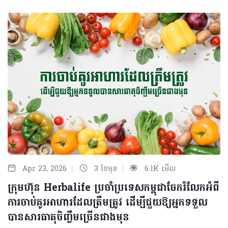
|
|
Apr 23, 2026
3 ខែមុន
6.1K មើល
ក្រុមហ៊ុន Herbalife ប្រចាំប្រទេសកម្ពុជាចែករំលែកអំពី
ការចាប់គូរអាហារដែលត្រឹមត្រូវ ដើម្បីជួយឱ្យអ្នកទទួល
បានសារធាតុចិញ្ចឹមច្រើនជាងមុន