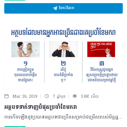
ចែករំលែក
|
|
Mar 26, 2019
7 ឆ្នាំមុន
3.8K មើល
អត្ថបទទាក់ទាញបំផុតប្រចាំខែមករា
ការកើនឡើងនូវប្រភេទអត្ថបទជាច្រើនសម្រាប់ជម្រើសរបស់មិត្តអ្នកអានទាំងអត្ថបទពីក្រុមអ្នកនិពន្ធក៏ដូចជាអត្ថបទដែលមានការចូលរួមចែករំលែកពីអ្នកប្រកបវិជ្ជាជីវសុខាភិបាល និងសាធារណជន កាន់តែប្លែក និងគួរឲ្យចាប់អារម្មណ៍។ ជាក់ស្តែង សម្រាប់ខែមករានេះ សង្កេតឃើញថាកំណើននៃការចូលអានអត្ថបទច្រើនទ្វេដង ហើយប្រភេទអត្ថបទ៣ដែលមានភាពទាក់ទាញបំផុត រួមមាន៖ ១. ការត្រៀមខ្លួនមុនពេលចាប់ផ្តើមមានផ្ទៃពោះ ការចាប់ផ្តើមបង្កើតគ្រួសារដ៏តូចមួយមិនមែនជារឿងងាយស្រួល ហើយធ្វើបានភ្លាមៗនោះទេ។ អនាគតមាតាបិតា ឬមាតាបិតាគ្រប់រូបត្រូវធ្វើការត្រៀមខ្លួនក្នុងរយៈពេលកំណត់មួយតាមការណែនាំ។ បើតាមការលើកឡើងរបស់វេជ្ជបណ្ឌិត យូ ម៉ូលីន ឯកទេសសម្ភព និងរោគស្ត្រីនៃមជ្ឈមណ្ឌលជាតិគាំពារមាតា និងទារក ការត្រៀមខ្លួនចាប់ផ្តើមមានផ្ទៃពោះស្ត្រីគ្រប់រូបត្រូវត្រួតពិនិត្យរាងកាយ ឬធ្វើតេស្តនានា និងទទួលទានសារធាតុបំប៉នបន្ថែមឲ្យបានគ្រប់គ្រាន់... ចង់ដឹងថាតេស្ត និងសារធាតុបំប៉នណាខ្លះសូមអានបន្ថែម៖ http://healthtime.tips/library/article/1827 ២. តើខ្ញុំមានជំងឺប្រកាំងឬ? បុរសអាយុ២៣ឆ្នាំម្នាក់តែងមានអាការៈឈឺក្បាល គេងមិនសូវលក់ និងហេវហត់ ជាខ្លាំង ហើយតែងតែស្វែងរកការព្យាបាលដោយការប្រើថ្នាំឈឺក្បាល ឬផ្តាសាយ។ គាត់ឆ្ងល់អំពីអាការៈនេះ មិនដឹងត្រូវព្យាបាលបែបណាទើបមានប្រសិទ្ធភាព និងសង្ស័យថាជាជំងឺប្រកាំង។ ករណីនេះត្រូវបានបកស្រាយយ៉ាងក្បោះក្បាយពីសាស្ត្រាចារ្យ វេជ្ជបណ្ឌិត ជុំ ណាវុធ ឯកទេសប្រព័ន្ធសរសៃប្រសាទសរសៃឈាមខួរក្បាល នាយផ្នែកសរសៃប្រសាទខួរក្បាលា នៃមន្ទីរពេទ្យមិត្តភាពខ្មែរ-សូវៀត.. ចង់ដឹងថាជាករណីអ្វីឲ្យពិតប្រាកដ សូមចូលទៅកាន់៖ http://healthtime.tips/library/article/1819 ៣. វិធីសាស្ត្រជួយអ្នកឲ្យសម្រេចក្តីប្រាថ្នាដោយជោគជ័យសម្រាប់ឆ្នាំថ្មី បំណងប្រាថ្នាឆ្នាំថ្មី ដែលគ្រប់គ្នាតែងនិយាយថា New Year Resolution គឺជាបំណងប្រាថ្នាដែលយើងចង់ធ្វើវាយូរហើយ តែធ្វើមិនបាន ឬមិនបានធ្វើតែម្តង។ វាអាចជាបំណងដែលសល់ពីឆ្នាំចាស់ ឬបំណងថ្មីៗទើបនឹងកើតក្នុងចិត្តយើងគ្រប់គ្នា ប៉ុន្តែសួរថាវាសំខាន់អត់? គួរតែមានឬអត់? ចម្លើយគឺវាអាស្រ័យលើខ្លួនអ្នកហ្នឹងហើយ... ប្រសិនអ្នកមិនច្បាស់ ឬចង់សម្រេចក្តីប្រាថ្នាទាំងនោះតំណភ្ជាប់នេះនឹងជួយអ្នកបាន៖ http://healthtime.tips/library/article/1818 ©2019 រក្សាសិទ្ធិគ្រប់យ៉ាង​ដោយ Healthtime Corporation ចំពោះគ្រប់អត្ថបទដោយគ្មានផ្នែកណាមួយត្រូវបោះពុម្ពផ្សាយចូល ប្រព័ន្ធអ៊ីនធឺណែតឧបករណ៍អេឡិចត្រូនិកអាត់ជាសំឡេងឬថតចំលងគ្រប់រូបភាពដោយគ្មានការអនុញ្ញាតឡើយ