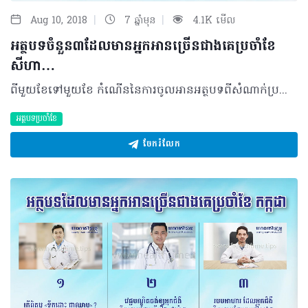
|
|
Aug 10, 2018
7 ឆ្នាំមុន
4.1K មើល
អត្ថបទចំនួន៣ដែលមានអ្នកអានច្រើនជាងគេប្រចាំខែ
សីហា…
ពីមួយខែទៅមួយខែ កំណើននៃការចូលអានអត្ថបទពីសំណាក់ប្រជាជនកម្ពុជា កាន់តែកើនឡើងជាលំដាប់ ដែលនេះសបញ្ជាក់ឲ្យឃើញថា ប្រជាជនខ្មែរយើងមានការរីកចម្រើន និងយកចិត្តទុកដាក់កាន់តែខ្ពស់ជាមួយនឹងសុខភាពរបស់ខ្លួនក៏ដូចជាមនុស្សជាទីស្រឡាញ់កាន់តែខ្លាំងឡើងៗ។ សម្រាប់ខែសីហានេះផងដែរ ក៏មិនខុសអ្វីពីខែមុនៗដូចគ្នាដោយសារតែចំនួននៃការចូលអានច្រើន ដូចនេះហើយ ក្រុមការងារហេលស៍ថាម នៅតែបន្តចុះផ្សាយជារៀងរាល់ខែជូនមិត្តអ្នកអានទាំងអស់គ្នា..... ចង់ដឹងថាអត្ថបទដ៏មានប្រជាប្រិយភាពទាំងនោះមានអ្វីខ្លះសូមតាមដានខាងក្រោម..... ១ ៥ចំណុចអ្នកចាំបាច់ត្រូវដឹងពីសុខភាពផ្លូវចិត្ត… បើយោងតាមប្រសាសន៍របស់លោកសាស្ត្រាចារ្យវេជ្ជបណ្ឌិត យឹម សុបុត្រា អ្នកជំនាញឯកទេសវិកលវិទ្យា និងការបំពានគ្រឿងញៀន និងជាប្រធានផ្នែកពិគ្រោះសុខភាពផ្លូវចិត្ត និងការបំពានគ្រឿងញៀននៃមន្ទីរពេទ្យមិត្តភាពខ្មែរ-សូវៀត ព្រមទាំងជានាយកនៃមន្ទីរសម្រាកព្យាបាលផ្លូវចិត្តសាន់រ៉ាយ បានឲ្យដឹងថា បញ្ហាផ្លូវចិត្តដែលកើតមានញឹកញាប់ជាងគេ គឺជំងឺថប់បារម្ភ ធ្លាក់ទឹកចិត្ត វិកលចរិត និងបញ្ហាផ្លូវចិត្តដោយការប្រើប្រាស់គ្រឿងញៀន ហើយវាអាចកើតមានចំពោះមនុស្សគ្រប់វ័យតែភាគច្រើនក្នុងយុវភាព (បុរសអាយុ ២០-៣៥ ឆ្នាំ និងស្ត្រី ២៥-៣៥ឆ្នាំ)។ សម្រាប់ព័ត៌មានបន្ថែម សូមចូលទៅកាន់ http://healthtime.tips/library/article/1665 ២ បន្ថយការប្រឈមនឹងជំងឺកាចសាហាវនៅវ័យអស់រដូវ ដោយសារធាតុចិញ្ចឹមពីរុក្ខជាតិ ដើម្បីគ្រប់គ្រងហានិភ័យដែលអាចកើតមាននៅក្នុងវ័យអស់រដូវឲ្យស្ថិតនៅកម្រិតទាបបំផុត ស្ត្រីអស់រដូវភាគច្រើនត្រូវបានណែនាំឲ្យទទួលយកការព្យាបាលដោយអ័រម៉ូនជំនួស ការផ្លាស់ប្តូររបៀបរស់នៅ និងអមជាមួយការប្រើប្រាស់សារធាតុចិញ្ចឹមពីអាហារផងដែរ។ ទាក់ទងនឹងសារធាតុចិញ្ចឹម Isoflavones ដែលសម្បូរបំផុតនៅក្នុងសណ្តែកសៀង មានអត្ថប្រយោជន៍ជាច្រើនដូចជា បន្ថយជំងឺទឹកនោមផ្អែមប្រភេទ២ ការបន្ថយសន្ទស្សន៍នៃម៉ាស់របស់រាងកាយ (BMI) ព្យាបាលជំងឺមហារីកសួត ជំរុញសមត្ថភាពរបស់សរសៃឈាមអាទែរ កាត់បន្ថយការប្រឈមនឹងមហារីក។ល។ យល់ដឹងបន្ថែមតាមរយៈ http://healthtime.tips/library/article/1667 ៣ ក្មេងអាយុ២ខួបហើយ មិនទាន់ចេះហៅ «ប៉ាម៉ាក់»? យោងតាមប្រសាសន៍របស់ លោកវេជ្ជបណ្ឌិតគឹម អាង ប្រធានផ្នែកជំងឺផ្លូវដង្ហើម និងអាល្លែកហ្ស៊ីព្រមទាំងជាអនុប្រធានការិយាល័យបច្ចេកទេសនៃមន្ទីរពេទ្យកុមារជាតិ បានធ្វើការបកស្រាយទៅលើចម្ងល់របស់ប្រជាជនដែលទាក់ទងនឹងក្មេងដែលមានអាយុ២ឆ្នាំមិនអាចហៅ ប៉ា-ម៉ាក់ បានទាល់តែសោះ ….. ជាទូទៅ ក្មេងអាយុ២ឆ្នាំ អាចហៅប៉ា-ម៉ាក់ខ្លះហើយ បើទោះជាគាត់មិនទាន់ចេះនិយាយច្រើនក៏ដោយ។ ករណីកូនរបស់លោកស្រី យើងត្រូវមើលថា តើកូននេះមានការលូតលាស់យឺត ឬក៏អត់ ដូចជា ក្រចេះញញឹមក្រចេះវារ ឬដើរ ហើយបើប្រៀបធៀបជាមួយបងប្អូនបង្កើត មានលក្ខណៈយឺតជាងគេ ឬអត់។ អានលម្អិតតាមរយៈ http://healthtime.tips/library/article/1668 ©2018 រក្សាសិទ្ធិគ្រប់យ៉ាង​ដោយ Healthtime Corporation ចំពោះគ្រប់អត្ថបទដោយគ្មានផ្នែកណាមួយត្រូវបោះពុម្ពផ្សាយចូល ប្រព័ន្ធអ៊ីនធឺណែតឧបករណ៍អេឡិចត្រូនិកអាត់ជាសំឡេងឬថតចំលងគ្រប់រូបភាពដោយគ្មានការអនុញ្ញាតឡើយ
អត្ថបទប្រចាំខែ
ចែករំលែក