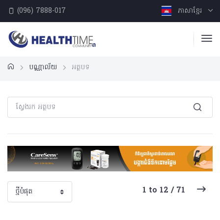
(096) 7888-017
ភាសាខ្មែរ
បណ្ណាល័យ
អត្ថបទ
1 to 12 / 71