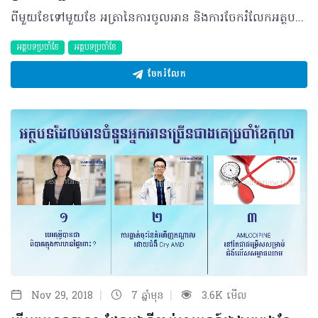
ពីមួយខែទៅមួយខែ អត្រានៃការចូលអាន និងការចែករំលែកអត្ថបទមានការកើនឡើងជាលំដាប់ មិនខុសគ្នាពីខែមុនៗឡើយ ហើយក្រុមការងារហេលស៍ថាមតែងជ្រើសរើសអត្ថបទចំនួន៣ ដែលទទួលបានការចាប់អារម្មណ៍ និងចូលអានច្រើនជាងគេ ដើម្បីសង្ខេបឲ្យមិត្តអ្នកអានបានស្វែងយល់បន្ថែម ក្នុងនោះរួមមាន៖ ១. «ស្រមុក» សញ្ញានៃជំងឺស្ទះដង្ហើមនៅពេលគេងយប់ យោងតាមប្រសាសន៍របស់ សាស្ត្រាចារ្យ មហាបរិញ្ញា វ៉ាន់ មិច ឯកទេសវេជ្ជសាស្ត្រទូទៅ និងជំងឺសួត នៃមន្ទីរពេទ្យមិត្តភាពខ្មែរ-សូវៀត និងជាប្រធានសមាគមគ្រូពេទ្យសួត កម្ពុជា បានឲ្យដឹងថា ស្រមុក គឺជារោគសញ្ញានៃវិបត្តិក្នុងការដកដង្ហើម មានន័យថាវាជាសញ្ញាមួយនៃជំងឺដែលឆ្លុះបញ្ចាំងពីការដកដង្ហើមចូលសួតមានការរំខានដោយការត្បៀតនៃផ្លូវដង្ហើម។ ការត្បៀតនេះអាចមាននៅក្នុងច្រមុះ ឬបំពង់ក ដោយសារមានការរីកសាច់ ឬមានដុះសាច់ច្រមុះ បំពង់ក ឬការមិនផ្តល់សញ្ញាពីខួរក្បាល ដែលធ្វើឲ្យខ្យល់អុកស៊ីសែនចូលក្នុងសួតមិនបានគ្រប់គ្រាន់ និងខ្យល់ដែលឆ្លងកាត់ផ្លូវតូចចង្អៀត បង្កជាការលាន់ស្រមុក...... ស្វែងយល់បន្ថែម៖ http://www.healthtime.tips/library/article/1749 ២. ម្តងសើច ម្តងយំ អាចជារោគសញ្ញានៃជំងឺ Bipolar Disorder បុគ្គលក្នុងអាយុជាមធ្យម ២១ឆ្នាំ ទាំងបុរស និងស្រ្តី បូកផ្សំជាមួយអាការៈផ្លូវចិត្តប្រែប្រួលមួយចំនួនដែលមិនអាចបកស្រាយបាន អាចជារោគសញ្ញានៃជំងឺផ្លូវចិត្តធ្ងន់ធ្ងរមួយប្រភេទគឺ BipolarDisorder។ Bipolar Disorder ជាជំងឺផ្លូវចិត្តប្រភេទធ្ងន់ និងរ៉ាំរ៉ៃមួយ ដែលអាចលាប់មកវិញ ប្រសិនមិនបានទទួលការព្យាបាលត្រឹមត្រូវ។ អ្នកជំងឺហាក់មានអារម្មណ៍ឡើងចុះ ដែលម្តងអាចស្តែងចេញជាការបាក់ទឹកចិត្តខ្លាំង (Depression)រួចប្រែទៅជាមានទឹកចិត្តឡើងខ្ពស់ខ្លាំងជាងធម្មតា (Mania)។ ម៉្យាងទៀត វាក៏ត្រូវបានគេហៅផងដែរថាជាជំងឺអារម្មណ៍២ ដែលមានការប្រែប្រួលក្នុងរយៈពេលកំណត់ណាមួយរវាងអារម្មណ៍ពិបាកចិត្ត និងសប្បាយចិត្តជ្រុល………នេះបើតាមការបកស្រាយដោយ សាស្ត្រាចារ្យ វេជ្ជបណ្ឌិត ហួត លីនណា ឯកទេសវិកលវិទ្យាជំនាន់ទី១ និងអនុបណ្ឌិតជំងឺផ្លូវចិត្ត និងខួរក្បាល ប្រចាំគ្លីនិកជំនាញផ្លូវចិត្ត និងខួរក្បាល ហួត លីនណា... ចង់ដឹងលម្អិតសូមចូលទៅកាន់៖ http://www.healthtime.tips/library/article/1755 ៣. ការធ្វើរោគវិនិច្ឆ័យជំងឺខុសប្រក្រតីទារកក្នុងផ្ទៃ ការរកមើលនូវជំងឺខុសប្រក្រតីរបស់ទារកក្នុងផ្ទៃ គឺជាការស្វែងរកនូវភាពមិនធម្មតាទាំងរូបរាងកាយ និងបម្រែបម្រួលក្រូម៉ូសូម ឬហ្សែនណាមួយដែលមិនត្រឹមត្រូវ ឬដែលអាចឲ្យទារកសម្រាលមកមានសុខភាពមិនល្អ។ ការធ្វើរោគវិនិច្ឆ័យនេះ រួមមានទាំងការពិនិត្យអេកូទារកក្នុងផ្ទៃ ពិសេសនៅត្រីមាសទី១ និងត្រីមាសទី២ ការពិនិត្យតេស្តឈាមទៅលើម្តាយ ទាក់ទងនឹងជំងឺអាប់បញ្ញាកូនមួយចំនួនដែលកើតញឹកញាប់ (down syndrome screening:ដែលអាចធ្វើចន្លោះពីអាយុគភ៌ ១១សប្តាហ៍៥ថ្ងៃទៅ១៣សប្តាហ៍៥ថ្ងៃ ឬពី ១៤សប្តាហ៍ ទៅ១៧សប្តាហ៍) និង(Non-Invasive Prenatal Testing:ជាតេស្តឈាមដែលអាចសិក្សា ទៅលើហ្សែនរបស់ទារកក្នុងឈាមម្តាយ ដែលអាចធ្វើចាប់ពីអាយុគភ៌ ១០សប្តាហ៍ ទៅដល់ ២៥ សប្តាហ៍)។ តេស្តដែលបានរៀបរាប់ខាងលើនេះមិនមានការប៉ះពាល់ដល់សុខភាពម្តាយ និងទារកទេ.......នេះបើតាមការបកស្រាយរបស់ វេជ្ជបណ្ឌិត ទី សុវណ្ណរដ្ឋ ឯកទេសសម្ភព-រោគស្ត្រី និងជាប្រធានផ្នែកសម្ភព-រោគស្ត្រី នៃមន្ទីរសម្រាកព្យាបាល និងសម្ភពមាតា..... យល់ដឹងបន្ថែមតាមរយៈ៖ http://www.healthtime.tips/library/article/1769 ©2018 រក្សាសិទ្ធិគ្រប់យ៉ាង​ដោយ Healthtime Corporation ចំពោះគ្រប់អត្ថបទដោយគ្មានផ្នែកណាមួយត្រូវបោះពុម្ពផ្សាយចូលប្រព័ន្ធអ៊ីនធឺណែត ឧបករណ៍អេឡិចត្រូនិក អាត់ជាសំឡេង ឬថតចំលងគ្រប់រូបភាពដោយគ្មានការអនុញ្ញាតឡើយ
អត្ថបទប្រចាំខែ
អត្ថបទប្រចាំខែ
ចែករំលែក
|
|
Nov 29, 2018
7 ឆ្នាំមុន
3.6K មើល