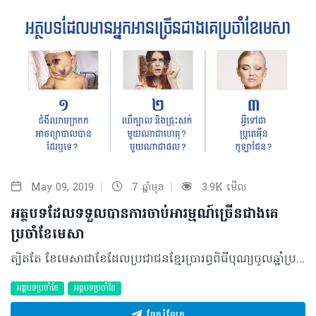
|
|
May 09, 2019
7 ឆ្នាំមុន
3.9K មើល
អត្ថបទដែលទទួលបានការចាប់អារម្មណ៍ច្រើនជាងគេ
ប្រចាំខែមេសា
ត្បិតតែ ខែមេសាជាខែដែលប្រជាជនខ្មែរប្រារព្ធពិធីបុណ្យចូលឆ្នាំប្រពៃណីជាតិ និងជាខែដែលមានថ្ងៃឈប់សម្រាកច្រើនក៏ដោយក៏កំណើននៃការចូលអានអត្ថបទសុខភាពបន្តកើនឡើងជាលំដាប់ដូចខែផ្សេងៗទៀតដែរ។ ជាក់ស្តែង អត្ថបទ ៣ ដែលទទួលបានការអានច្រើនជាងគេប្រចាំខែមេសាគឺ៖ 1. ជំងឺឈាមក្រកកអាចព្យាបាលបានដែរឬទេ? សាស្ត្រាចារ្យវេជ្ជបណ្ឌិត ជាន សុផល ឯកទេសរោគកុមារវិទ្យា និងលោហិតសាស្ត្រ នៃមន្ទីរពេទ្យកុមារជាតិបានពន្យល់យ៉ាងក្បោះក្បាយថាជំងឺហេម៉ូហ្វីលា (Hemophilia) គឺជាប្រភេទជំងឺឈាមក្រកក ឬបណ្តាលឲ្យហូរឈាម ភាគច្រើនបង្កឡើងដោយកង្វះកត្តាឈាមកក។ អ្នកជំងឺមិនមានការហូរឈាមច្រើនជាងធម្មតាទេ ប៉ុន្តែការហូរឈាមនេះអាចមានរយៈពេលយូរជាងធម្មតា។ ជាក់ស្តែងវាជាជំងឺដ៏កម្រដែលអាចស្តែងមានឡើងលើមនុស្សម្នាក់តែប៉ុណ្ណោះក្នុងចំណោម ១០០០នាក់ និងអាចកើតមានឡើងបានគ្រប់វ័យ ចាប់តាំងពីទារករហូតដល់វ័យចំណាស់ និងជាជំងឺមួយដែលតម្រូវឲ្យអ្នកជំងឺរស់នៅជាមួយការព្យាបាលអស់មួយជីវិត។ យល់កាន់តែច្បាស់អំពីមូលហេតុ និងវិធីព្យាបាលតាមរយៈ៖ https://healthtime.tips/library/article/1911 2.ឈឺក្បាល និងជ្រុះសក់ មួយណាជាហេតុ? មួយណាជាផល? “អាការៈឈឺក្បាលធ្វើឲ្យអ្នកជ្រុះសក់? ឬបញ្ហាជ្រុះសក់ជាហេតុផលធ្វើឲ្យអ្នកឈឺក្បាល?” នៅតែជាភាពស្រពិចស្រពិលមួយកើតមានឡើងសឹងតែបុគ្គលគ្រប់រូបទាំងអស់។ យ៉ាងណាមិញ ហេតុផលនៃបញ្ហាទាំងពីរខាងលើអាចបណ្តាលមកពីកត្តារួមផ្សំគ្នានៃស្ថានភាពជំងឺណាមួយ នេះបើយោងតាមប្រសាសន៍លោកសាស្ត្រាចារ្យវេជ្ជបណ្ឌិត ជុំ ណាវុធឯកទេសប្រព័ន្ធសរសៃប្រសាទ សរសៃឈាមខួរក្បាល និងជានាយផ្នែកប្រព័ន្ធសរសៃប្រសាទខួរក្បាលនៃមន្ទីរពេទ្យមិត្តភាពខ្មែរ-សូវៀត។ ស្វែងយល់បន្ថែមតាមរយៈ៖ https://healthtime.tips/library/article/1909 3. អ្វីទៅជាប្រូតេអុីនកូឡាជែន? នៅពេលវ័យកាន់តែចាស់ ស្រទាប់ស្បែករបស់អ្នកក៏ប្រែប្រួល ដែលនេះបណ្តាលមកពីការបាត់បង់នូវប្រូតេអុីនកូឡាជែនធម្មជាតិរបស់ស្បែក ដែលបណ្តាលឲ្យបាត់បង់ភាពតឹងណែន នាំឲ្យផលិតផលបំប៉នកូឡាជែនត្រូវបានគេនិយមប្រើប្រាស់ដើម្បីស្តារស្ថានភាពស្បែកឲ្យមានភាពប្រសើរឡើងវិញ។ អ្វីជាកូឡាជែន? តើគួរប្រើប្រាស់ក្នុងកម្រិតណាល្អ? អាចមានផលវិបាកអ្វីខ្លះ...? ចម្លើយទាំងអស់នេះនឹងត្រូវបានលាតត្រដាងយ៉ាងលម្អិតក្នុង៖ https://healthtime.tips/library/article/1910 ©2019 រក្សាសិទ្ធិគ្រប់យ៉ាង​ដោយ Healthtime Corporation ចំពោះគ្រប់អត្ថបទដោយគ្មានផ្នែកណាមួយត្រូវបោះពុម្ពផ្សាយចូល ប្រព័ន្ធអុីនធឺណែតឧបករណ៍អេឡិចត្រូនិកអាត់ជាសំឡេងឬថតចំលងគ្រប់រូបភាពដោយគ្មានការអនុញ្ញាតឡើយ
អត្ថបទប្រចាំខែ
អត្ថបទប្រចាំខែ
ចែករំលែក