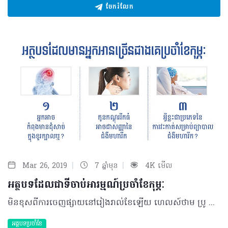
ចែករំលែក
|
|
Mar 26, 2019
7 ឆ្នាំមុន
4K មើល
អត្ថបទដែលជាទីចាប់អារម្មណ៍ប្រចាំខែកុម្ភៈ
មិនខុសពីការចេញផ្សាយនៅរៀងរាល់ខែឡើយ ហេលស៍ថាម ប្រូ នៅតែបន្តផ្សព្វផ្សាយចំណេះដឹងសុខភាពជាច្រើន ដែលជាការបកស្រាយពីវេជ្ជបណ្ឌិតជំនាញ ក្រុមអ្នកនិពន្ធ ក៏ដូចជាការចូលរួមចែករំលែកពីអ្នកប្រកបវិជ្ជាជីវសុខាភិបាល។ ចំណែកសម្រាប់ខែ កុម្ភៈនេះ កំណើនអ្នកអានក៏នៅតែមានចំនួនច្រើន ដែលអត្ថបទ ៣ខាងក្រោម បានទទួលចំណាប់អារម្មណ៍ច្រើនជាងគេរួមមាន៖ ១. អ្នកអាចកំពុងមានដុំសាច់ក្នុងខួរក្បាលឬ? ដុំសាច់ខួរក្បាល ឬភាសាបច្ចេកទេស ហៅថា Brain Tumors គឺជាដុំដុះមិនធម្មតានៅក្នុងប្រអប់ខួរក្បាល ដែលរួមមានប្រមាណ ១៥០ ប្រភេទ ប៉ុន្តែជាក់ស្តែងវាត្រូវបានបែងចែកជា ២ ប្រភេទធំៗគឺ ដុំសាច់ដែលកើតឡើងដោយឯកឯង (Primary Brain Tumors) ដែលមានប្រភពពីកោសិកាណាមួយនៃខួរក្បាលខ្លួនឯងផ្ទាល់ និងដុំសាច់ដែលមានប្រភពមកពីការរាលដាលនៃសរីរាង្គមហារីកផ្សេងទៀតរបស់រាងកាយ (Metastatic Brain Tumors)។ ប្រភេទនៃដុំសាច់ខួរក្បាលកើតឡើងដោយខ្លួនឯងមាន ២ប្រភេទ គឺប្រភេទកាច និងប្រភេទស្លូត អាចកើតមកពីក្រពេញនៅក្នុងខួរក្បាល ហើយមួយចំនួនទៀតកើតចេញពីកោសិកាប្រព័ន្ធប្រសាទខួរក្បាល ឬពីកោសិកាស្រោមខួរក្បាល និងកោសិកានៅជុំវិញខួរក្បាលតែម្តង នេះបើយោងទៅតាមការបកស្រាយរបស់ វេជ្ជបណ្ឌិតស៊ឹម សុខចាន់ ឯកទេសវះកាត់ប្រព័ន្ធប្រសាទគ្លីនិកក្ដីសង្ឃឹមនៃយេរ៉េម៉ា និងជាសមាជិកអន្តរជាតិនៃសមាគមវះកាត់ប្រព័ន្ធប្រសាទសហរដ្ឋអាមេរិក។ កាន់តែស៊ីជម្រៅលើបញ្ហានេះ សូមអានបន្ថែម៖ http://healthtime.tips/library/article/1853 ២. កូនកណ្តុររីកធំអាចជាសញ្ញានៃជំងឺមហារីក វេជ្ជបណ្ឌិត ប៊ុនប៉ា ប៉ូលី ឯកទេសបញ្ចាំងកាំរស្មី ជំងឺមហារីក និងជំងឺឈាមនៃមជ្ឈមណ្ឌលជាតិប្រឆាំងជំងឺមហារីក មន្ទីរពេទ្យកាល់ម៉ែត បានឲ្យនិយមន័យមហារីកកូនកណ្តុរ ឬភាសាបច្ចេកទេសហៅថា Lymphoma ជាប្រភេទជំងឺមហារីកដែលកើតមានផ្ទាល់នៅលើកោសិកាកូនកណ្តុរ ខុសពីការរាលដាលនៃជំងឺមហារីករបស់សរីរាង្គណាមួយមកលើកូនកណ្ដុរ។ ជំងឺនេះត្រូវបានគេបែងចែកជា ២ ប្រភេទធំៗគឺ ជំងឺមហារីកកូនកណ្តុរប្រភេទ Hodgkin (Hodgkin’s Lymphoma) និង Non-Hodgkin (Non-Hodgkin’s Lymphoma) ដែលបែងចែកជាប្រភេទបេ(B) និងប្រភេទតេ(T)។ ស្វែងយល់បន្ថែមពីជំងឺនេះបន្ថែមតាមរយៈ៖ http://healthtime.tips/library/article/1849 ៣. អ្វីខ្លះជាប្រភេទនៃការវះកាត់សម្រាប់ព្យាបាលជំងឺមហារីក? ជំងឺមហារីកដែលច្រើនតម្រូវឲ្យព្យាបាលដោយការវះកាត់គឺរាល់ដុំមហារីកទាំងឡាយណានៅលើសរីរាង្គ ដែលអាចដំណើរការដោយវិធីសាស្រ្តនេះបាន និងដុំមហារីកដែលមិនទាន់រាលដាលទៅកន្លែងផ្សេងទៀត រួមមាន មហារីកបំពង់អាហារ មហារីកក្រពះ មហារីកពោះវៀនតូច ឬធំ មហារីកសួត មហារីកសុដន់ មហារីកក្រពេញដៃស្បូន មហារីកស្បូន និងមហារីកលើសរីរាង្គផ្សេងៗទៀត។ ក្នុងចំណោមមហារីកទាំងនេះគឺស្ទើរតែទាំងអស់អាចធ្វើការវះកាត់ព្យាបាលបាននៅប្រទេសកម្ពុជា ក្នុងកម្រិតស្តង់ដាដូចទៅនឹងបរទេស (Oncological surgery standard) ផងដែរ។ ដោយឡែក​​ ចំពោះជំងឺមហារីកដែលមិនតម្រូវឲ្យធ្វើការព្យាបាលដោយការវះកាត់រួមមានមហារីកគ្រាប់ឈាម (Leucemia) មហារីកប្រព័ន្ធទឹករងៃ ឬមហារីកកូនកណ្តុរ (Lymphoma) និងមហារីកដែលកើតនៅលើសរីរាង្គជ្រៅ មិនអាចធ្វើការវះកាត់បាន នេះបើយោងទៅតាមប្រសាសន៍របស់ វេជ្ជបណ្ឌិត ឆាយ រស្មី ឯកទេសវះកាត់ប្រព័ន្ធរំលាយអាហារ និងមហារីកប្រព័ន្ធរំលាយអាហារនៃមន្ទីរពេទ្យមិត្តភាពខ្មែរ-សូវៀត។ ចង់ដឹងពីប្រភេទនៃការវះកាត់ សូមចូលទៅកាន់៖ http://healthtime.tips/library/article/1862 ©2019 រក្សាសិទ្ធិគ្រប់យ៉ាង​ដោយ Healthtime Corporation ចំពោះគ្រប់អត្ថបទដោយគ្មានផ្នែកណាមួយត្រូវបោះពុម្ពផ្សាយចូល ប្រព័ន្ធអ៊ីនធឺណែតឧបករណ៍អេឡិចត្រូនិកអាត់ជាសំឡេងឬថតចំលងគ្រប់រូបភាពដោយគ្មានការអនុញ្ញាតឡើយ
អត្ថបទប្រចាំខែ