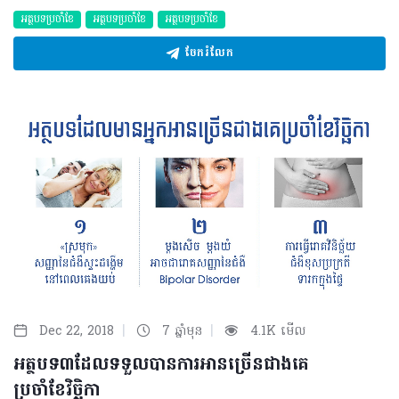
អត្ថបទប្រចាំខែ
អត្ថបទប្រចាំខែ
អត្ថបទប្រចាំខែ
ចែករំលែក
|
|
Dec 22, 2018
7 ឆ្នាំមុន
4.1K មើល
អត្ថបទ៣ដែលទទួលបានការអានច្រើនជាងគេ
ប្រចាំខែវិច្ឆិកា