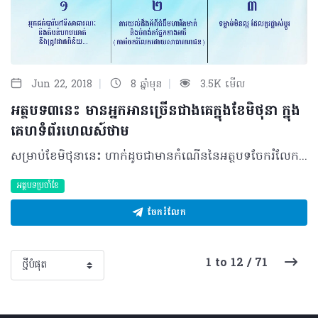
|
|
Jun 22, 2018
8 ឆ្នាំមុន
3.5K មើល
អត្ថបទ៣នេះ មានអ្នកអានច្រើនជាងគេក្នុងខែមិថុនា ក្នុង
គេហទំព័រហេលស៍ថាម
សម្រាប់ខែមិថុនានេះ ហាក់ដូចជាមានកំណើននៃអត្ថបទចែករំលែកដោយសមាជិកនៃសហគមន៍របស់យើង ដែលសរបញ្ជាក់ឲ្យឃើញអំពីការចូលរួមចំណែកជាមួយគ្នាក្នុងការលើកស្ទួយវប្បធម៌នៃការចែករំលែក ក៏ដូចជាពង្រឹងការយល់ដឹងអំពីសុខភាពដល់ប្រជាជនយើង។ ក្នុងចំណោមអត្ថបទដែលបានចេញផ្សាយដោយក្រុមការងារនិពន្ធ និងសមាជិកទាំងអស់ យើងសង្កេតឃើញមានអត្ថបទ៣ខាងក្រោមនេះ ដែលមានចំនួនអ្នកអានច្រើនជាងគេ… ១. អ្នកជក់បារីនៅទីសាធារណៈ និងតំបន់ហាមឃាត់ នឹងត្រូវផាកពិន័យ… យោងតាមប្រសាសន៍របស់លោកវេជ្ជបណ្ឌិត អ៊ឹង ភីរុន រដ្ឋលេខាធិការក្រសួងសុខាភិបាល និងជាអនុប្រធានអចិន្ត្រៃយ៍នៃគណៈកម្មាធិការត្រួតពិនិត្យផលិតផលថ្នាំជក់ ដែលបានថ្លែងឡើងក្នុងទិវាពិភពលោកគ្មានថ្នាំជាក់ ក្រោមប្រធានបទ«ថ្នាំជក់ និងជំងឺបេះដូង» បានឲ្យដឹងថា «ក្រសួងសុខាភិបាលនឹងចាប់ផ្តើមផាកពិន័យចំពោះអ្នកជក់បារី នៅតាមសាធារណៈ និងតំបន់ហាមឃាត់ រួមទាំងតាមភោជនីយដ្ឋាន និងសណ្ឋាគារផងដែរ»។ ២. ការយល់ដឹងអំពីជំងឺមហារីកមាត់ និងបំពង់កផ្នែកខាងលើ ការសិក្សានៅប្រទេសអាមេរិកឆ្នាំនេះ បានបង្ហាញថា «មានជាង ៥១,៥៥០ ករណីនៃជំងឺមហារីកមាត់ និងបំពង់កផ្នែកខាងលើ ដោយ៤០% មិនអាចរស់លើសពី៥ឆ្នាំនោះទេ ហើយអ្នកដែលអាចរស់បានរយៈពេលវែង នឹងមានបញ្ហាដូចជា ការខូចទ្រង់ទ្រាយមុខ ឬ មានការពិបាកក្នុងការនិយាយ និង ការញ៉ាំអាហារជាដើម។ ចំណែកឯអត្រាស្លាប់ដោយសារជំងឺនេះនៅមានកម្រិតខ្ពស់ ដោយសារការរកឃើញជំងឺយឺតពេល។ យ៉ាងណាមិញ បើមានការរកឃើញបានរហ័សជាងនេះ និងព្យាបាលទាន់ពេលវេលានោះ ការព្យាបាលនឹងមានភាពជោគជ័យខ្ពស់ ព្រមទាំងកាត់បន្ថយផលលំបាកក្រោយការព្យាបាលបានច្រើន… ៣. ទម្លាប់មិនល្អ ដែលគួរផ្លាស់ប្តូរ «គេសង្កេតឃើញថា ប្រជាជនខ្មែរយើងមួយចំនួនតូច ហាក់ដូចជាមានការធ្វេសប្រហែសច្រើន ជាមួយជំងឺ និងមិនបានយកចិត្តទុកដាក់នឹងសុខភាពផ្ទាល់ខ្លួនឡើយ។ កត្តាទាំងនេះហើយ ដែលធ្វើឲ្យបងប្អូនយើងពេលមានជំងឺម្តងៗ ច្រើនតែធ្ងន់ធ្ងរ ពិបាកព្យាបាល ឬព្យាបាលមិនងាយជា ហើយការព្យាបាលទៀតសោត ក៏ត្រូវប្រើពេលវេលា និងលុយកាក់ច្រើន។ មិនត្រឹមតែប៉ុណ្ណោះ អ្នកខ្លះក៏ចាប់ផ្តើមភ័យរត់ចុះរត់ឡើង ដោយខ្លះបានរត់ដល់បរទេសទៀតផង។» នេះជាកាលើកឡើងរបស់ លោកវេជ្ជបណ្ឌិត តូច យ៉ាន ឯកទេសព្យាបាលជំងឺឫសដូងបាតនៃ គ្លីនិក តូច យ៉ាន ព្យាបាលជំងឺ ឫសដូងបាត ហើយលោកបានចាត់ទុកនេះជាទម្លាប់មិនល្អ ដែលគួរតែមានការផ្លាស់ប្តូរ។ ***កំណត់សម្គាល់ ៖ សូមចុចលើចំណងជើង ដើម្បីអានអត្ថបទដើម ©2018 រក្សាសិទ្ធិគ្រប់យ៉ាង​ដោយ Healthtime Corporation ចំពោះគ្រប់អត្ថបទដោយគ្មានផ្នែកណាមួយត្រូវបោះពុម្ពផ្សាយចូល ប្រព័ន្ធអ៊ីនធឺណែតឧបករណ៍អេឡិចត្រូនិកអាត់ជាសំឡេងឬថតចំលងគ្រប់រូបភាពដោយគ្មានការអនុញ្ញាតឡើយ
អត្ថបទប្រចាំខែ
ចែករំលែក
1 to 12 / 71