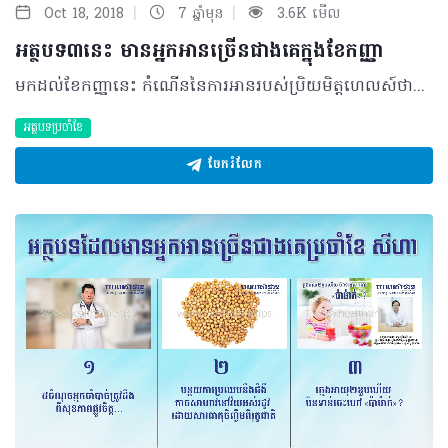
|
|
Oct 18, 2018
7 ឆ្នាំមុន
3.6K មើល
អត្ថបទ៣នេះ មានអ្នកអានច្រើនជាងគេក្នុងខែកញ្ញា
មកដល់ខែកញ្ញានេះ កំណើននៃការអានរបស់ប្រិយមិត្តហេលស៍ថាម នៅតែបន្តកើនឡើងគួរឲ្យកត់សម្គាល់។ ក្នុងនោះអត្ថបទពិសេសប្រចាំខែកញ្ញា ដែលមានចំនួនអ្នកចូលអានច្រើនជាងគេ រួមមានលើ ៣ឯកទេសផ្សេងៗគ្នា៖ អ្វីខ្លះ ជាមូលហេតុនាំឲ្យមានការរលូតកូនញឹកញាប់? គ្រប់ស្ត្រីដែលជួបនឹងការរលូតកូនញឹកញាប់មិនមែនបានន័យថា ស្ត្រីមិនអាចមានកូននោះទេ គឺស្ត្រីអាចនៅមានឱកាស ក្នុងការសម្រាលបុត្រ ធម្មតាដូចគេដូចឯង គ្រាន់តែស្ត្រីនឹងអាចមានភាគរយនៃការរលូតកូនឡើងវិញ គឺអាស្រ័យទៅ នឹងមូលហេតុនៃការរលូតកូន…យោងតាមការបកស្រាយរបស់ វេជ្ជបណ្ឌិត ទី សុវណ្ណរដ្ឋ ឯកទេសសម្ភព រោគស្ត្រី និងជាប្រធានផ្នែកសម្ភពរោគស្ត្រី នៃមន្ទីរសម្រាកព្យាបាល និងសម្ភព មាតា បានបានឲ្យដឹងថា គេសង្កេតឃើញលទ្ធផលនៃការធ្វើតេស្តទាំងនេះនឹងជួបតែ៥០ ភាគរយដែលមានបញ្ហា។ ចំពោះស្ត្រីដែលតេស្តឈាមឃើញមិនមានបញ្ហា គេថាស្ត្រីនោះមានការរលូតកូនដោយឯកឯង មិនមានមូលហេតុច្បាស់លាស់ទេ។ ចង់ដឹងថាមូលហេតុទាំងនោះមានអ្វីខ្លះ សូមចូលទៅកាន់៖ http://healthtime.tips/library/article/1696 ផ្ទុះខ្លាញ់ត្រូវភ្នែក បង្កឲ្យមានផលប៉ះពាល់ដល់ថ្ងៃក្រោយ? នរណាខ្លះដែលចូលចិត្តធ្វើម្ហូបហើយតែងជួបប្រទះបញ្ហានេះ និងមិនដឹងថាគួរធ្វើយ៉ាងណាល្អ?....ជាមួយលោកវេជ្ជបណ្ឌិត អ៊ុក សុខហៀន ឯកទេសចក្ខុរោគ និងវះកាត់ផ្នែកចក្ខុរោគ នៅមន្ទីរពេទ្យព្រះអង្គឌួង លោកអ្នកនឹងយល់ពីវិធីសាស្ត្រ និងការសង្គ្រោះបឋមនៅពេលជួបបញ្ហាទាំងនេះ។ អនុវត្តលម្អិតយ៉ាងណានោះ សូមមើលបន្ថែមតាមរយៈ៖ http://healthtime.tips/library/article/1689 រាកដោយសារវីរុស ជាជំងឺធ្ងន់ធ្ងរយ៉ាងណា? យោងតាមប្រសាសន៍របស់លោកវេជ្ជបណ្ឌិត គី វុត្ថា ប្រធានផ្នែក ថ្លើម ក្រពះ ពោះវៀន នៃមន្ទីរពេទ្យកាល់ម៉ែត បានឲ្យនិយមន័យទៅលើជំងឺរាកថា គឺបណ្តាលមកពីការបាត់បង់លំនឹងនៃការស្រូបយកទឹក ដោយហេតុថា ពោះវៀនដែលធ្លាប់មានតួនាទីស្រូបទឹកឲ្យលាមកទៅជារឹង បែរជាបញ្ចេញជាតិ ទឹកធ្វើឲ្យលាមកកាន់តែមានសភាពរាវខុសពីធម្មតា។ ភាគច្រើន ជំងឺរាកបង្កឡើងដោយ ពពួកវីរុសបាក់តេរី ថ្នាំមួយចំនួន ជំងឺមួយចំនួនដែលប៉ះពាល់ដល់ប្រព័ន្ធរំលាយ ឬដោយសារជំងឺក្រពេញមួយចំនួន។ តាមទិន្នន័យរបស់ក្រសួងសុខាភិបាល ប្រទេសកម្ពុជា ឆ្នាំ២០១២ មានអ្នកជំងឺរាកចំនួន ប្រមាណ ៣៩២ ១៨៥នាក់ ដែលបានមកពិគ្រោះជំងឺជាមួយគ្រូពេទ្យ ក្នុងនោះកុមារដែលមានអាយុក្រោម៥ឆ្នាំមានចំនួន១៨៧ ៥៣៨នាក់។ ស្វែងយល់បន្ថែមទៅលើភាពធ្ងន់ធ្ងរ តាមរយៈ ៖ http://www.healthtime.tips/library/article/1683 ©2018 រក្សាសិទ្ធិគ្រប់យ៉ាង​ដោយ Healthtime Corporation ចំពោះគ្រប់អត្ថបទដោយគ្មានផ្នែកណាមួយត្រូវបោះពុម្ពផ្សាយចូលប្រព័ន្ធអ៊ីនធឺណែត ឧបករណ៍អេឡិចត្រូនិក អាត់ជាសំឡេង ឬថតចំលងគ្រប់រូបភាពដោយគ្មានការអនុញ្ញាតឡើយ
អត្ថបទប្រចាំខែ
ចែករំលែក