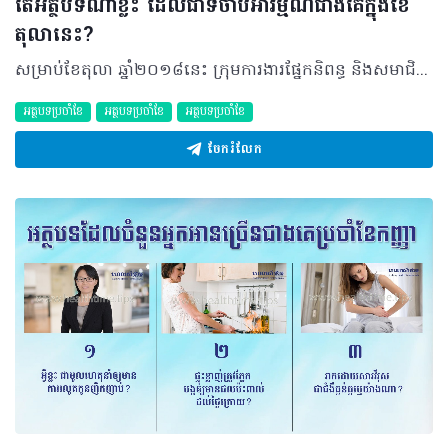
តើអត្ថបទណាខ្លះ ដែលជាទីចាប់អារម្មណ៍ជាងគេក្នុងខែ
តុលានេះ?
សម្រាប់ខែតុលា ឆ្នាំ២០១៨នេះ ក្រុមការងារផ្នែកនិពន្ធ និងសមាជិកនៃសហគមន៍ហេលស៍ថាម នៅតែបន្ដដាក់ចេញផ្សាយនូវប្រភេទអត្ថបទសុខភាពនានា ដែលជាចំណេះដឹងគ្មានព្រំដែន សម្រាប់ចែកជូនមិត្តអ្នកអាន ហើយអត្ថបទដែលទទួលបានចំណាប់អារម្មណ៍ និងមានអ្នកអានច្រើនជាងគេទាំងនោះរួមមាន៖ ១.ហេតុអ្វីបានជាពិបាកក្នុងការមានផ្ទៃពោះ? វេជ្ជបណ្ឌិត ទី សុវណ្ណរដ្ឋ ឯកទេសសម្ភព-រោគស្ត្រីនិងជាប្រធានផ្នែកសម្ភព-រោគស្ត្រីនៃមន្ទីរសម្រាកព្យាបាល និងសម្ភព-មាតា បានមានប្រសាសន៍ថាការពិបាកមានផ្ទៃពោះ គឺជាការរួមភេទទៀងទាត់ដោយមិនមានការការពារលើសពី១២ខែ នៅតែមិនមានកូន។ គេសង្កេតឃើញ មានអត្រា១០ភាគរយនៃស្ត្រីអាយុពី ១៥ ទៅ ៤៤ឆ្នាំ នៅសហរដ្ឋអាមេរិក និង ៨ ទៅ ១២ភាគរយ នៃស្ត្រីទូទាំងពិភពលោក។ ការសិក្សាបានបង្ហាញថាប្រហែលជា ៤៥ ទៅ ៥០ភាគរយនៃគូដែលពិបាកមានផ្ទៃពោះគឺបណ្តាលមកពីមូលហេតុខាងបុរស។ កត្តាទាំងនោះរួមមានការផលិតមេជីវិតពីក្រពេញពងស្វាសមិនបានល្អ អាចមានចំនួនតិច ចលនាខ្សោយ ឬរូបរាងមិនល្អដែលមិនអាចមកបង្កកំណើតបាន និងមកពីការស្ទះបំពង់បង្ហូរមេជីវិត ដែលមិនអាចបញ្ចេញមេជីវិតពេលបញ្ចេញទឹកកាមម្តងៗ ព្រមទាំងបណ្ដាលមកពីមូលហេតុផ្សេងទៀត។ ចង់ដឹងមូលហេតុច្បាស់ សូមចូលទៅកាន់៖ http://www.healthtime.tips/library/article/1738 ២. ការធ្លាក់ចុះនៃគំហើញកណ្តាលដោយជំងឺ Dry AMD តើអ្វីជា Dry AMD? Dry AMD គឺជា Dry Age-Related Macular Degeneration (Dry AMD) ជាការវិវឌ្ឍចុះខ្សោយនៃកោសិកាបាតភ្នែកបណ្តាលមកពីជរាភាព វាអាចធ្វើឲ្យមានការធ្លាក់ចុះនៃគំហើញកណ្តាលរបស់អ្នកជំងឺ។ មូលហេតុ និងកត្តាប្រឈមដែលអាចបង្កើនហានិភ័យក្នុងការកើតជំងឺនេះគឺកត្តាបរិស្ថាន និងសេនេទិច។ ចំណែកបុគ្គលដែលអាចជួបបញ្ហានេះរួមមាន មនុស្សវ័យចំណាស់ ៦៥ឆ្នាំឡើងទៅ និងអ្នកដែលមានជំងឺប្រចាំកាយដូចជា ជំងឺសរសៃឈាមបេះដូង លើសជាតិខ្លាញ់ បូករួមកត្តាផ្សេងទៀតជាច្រើនផងដែរ ......នេះបើតាមការបកស្រាយរបស់លោកវេជ្ជបណ្ឌិត អៀ រស្មី ឯកទេសចក្ខុរោគ ប្រចាំមន្ទីរពេទ្យមិត្តភាពខ្មែរ-សូវៀត។ ស្វែងយល់បន្ថែមលើការព្យាបាលតាមរយៈ៖ http://www.healthtime.tips/library/article/1708 ៣. AMLODIPINE នៅតែជាជម្រើសសម្រាប់ជំងឺលើសសម្ពាធឈាម Amlodipine គឺជាឱសថប្រើប្រាស់សម្រាប់គ្រប់គ្រងជំងឺលើសសម្ពាធឈាម (Hypertension) និងជំងឺទាក់ទងនឹងសរសៃឈាមអាទែរ (CoronaryArtery Disease) ដែលស្តែងចេញជាសញ្ញាចុកទ្រូងបន្ទាប់ពីការប្រើកម្លាំងខ្លាំង មានការឈឺចាប់ជាប់លាប់ ប៉ុន្តែ មិនមែនជាជំងឺខ្សោយបេះដូងនោះទេ។ ឱសថនេះអាចប្រើបានចំពោះមនុស្សពេញវ័យ ឬកុមារដែលមានអាយុចាប់ពី ៦ឆ្នាំឡើងទៅ ហើយអាចប្រើតែឯង ឬប្រើរួមជាមួយឱសថដទៃទៀតមួយចំនួនផងដែរ។ អត្ថបទនេះផងដែរក៏បានបរិយាយអំពី សកម្មភាពរបស់ឱសថ របៀបប្រើប្រាស់ កម្រិតប្រើប្រាស់ ផលរំខាន និងអន្តរកម្មឱសថ ដើម្បីផ្តល់ជាប្រយោជន៍ក៏ដូចជាចំណេះដឹងជូនអ្នកអានទាំងអស់។ កាន់តែស៊ីជម្រៅលើឱសថនេះ សូមអានបន្ថែម៖ http://www.healthtime.tips/library/article/1707 ©2018 រក្សាសិទ្ធិគ្រប់យ៉ាង​ដោយ Healthtime Corporation ចំពោះគ្រប់អត្ថបទដោយគ្មានផ្នែកណាមួយត្រូវបោះពុម្ពផ្សាយចូលប្រព័ន្ធអ៊ីនធឺណែត ឧបករណ៍អេឡិចត្រូនិក អាត់ជាសំឡេង ឬថតចំលងគ្រប់រូបភាពដោយគ្មានការអនុញ្ញាតឡើយ
អត្ថបទប្រចាំខែ
អត្ថបទប្រចាំខែ
អត្ថបទប្រចាំខែ
ចែករំលែក