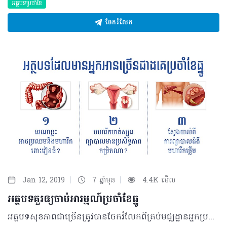
អត្ថបទប្រចាំខែ
ចែករំលែក
|
|
Jan 12, 2019
7 ឆ្នាំមុន
4.4K មើល
អត្ថបទគួរឲ្យចាប់អារម្មណ៍ប្រចាំខែធ្នូ
អត្ថបទសុខភាពជាច្រើនត្រូវបានចែករំលែកពីគ្រប់មជ្ឈដ្ឋានអ្នកប្រកបវិជ្ជាជីវសុខាភិបាល ក្នុងគោលបំណងដើម្បីរួមចំណែកលើកកម្ពស់សុខភាពប្រជាជនកម្ពុជា ជាក់ស្តែង ៣អត្ថបទដែលទទួលបានការគាំទ្រយ៉ាងច្រើនជាងគេនោះ រួមមាន៖ ១. នរណាខ្លះអាចប្រឈមនឹងមហារីកពោះវៀនធំ? ផ្អែកទៅលើការសិក្សារបស់អង្គការសុខភាពពិភពលោកក្នុងឆ្នាំ ២០១៤ បានឲ្យដឹងថាពេលនោះ ប្រទេសកម្ពុជាយើងមានចំនួនប្រជាជនសរុប១៤ ៨៦៥ ០០០ នាក់ ក្នុងនោះចំនួនអ្នកជំងឺមហារីកពោះវៀនធំ មានការកើតឡើងច្រើនគួរឲ្យកត់សម្គាល់ ដែលបុរសមានចំនួន ៤៤៥ករណីថ្មី និងស្ត្រីមានចំនួន ៣៩៤ករណីថ្មី។ គេសង្កេតឃើញថា អត្រាមរណភាពក្នុងចំណោមជំងឺមហារីកគ្រប់ប្រភេទទាំងអស់ ជំងឺមហារីកពោះវៀនធំមានរហូតដល់ ៥%ចំពោះបុរស និយាយរួមច្រើនជាងនារី......នេះបើតាមប្រសាសន៍របស់លោក វេជ្ជបណ្ឌិត ហេង វីរដ្ឋ ឯកទេសជំងឺមហារីក នៃមន្ទីរពេទ្យមិត្តភាពខ្មែរសូវៀត និងជាប្រធានបន្ទប់ពិគ្រោះ និងព្យាបាលជំងឺវេជ្ជបណ្ឌិត ហេង វីរដ្ឋ ចង់ដឹងមូលហេតុច្បាស់សូមចូលទៅកាន់៖ http://healthtime.tips/library/article/1796 ២. មហារីកមាត់ស្បូនព្យាបាលមានប្រសិទ្ធភាពកម្រិតណា? តាមរយៈលោកវេជ្ជបណ្ឌិត ទូច សុជាតិ ឯកទេសជំងឺមហារីក នៃមន្ទីរពេទ្យមិត្តភាពខ្មែរ-សូវៀត… ជំងឺមហារីកមាត់ស្បូន ឬ Cervical Cancer ជាជំងឺមហារីកមួយប្រភេទក្នុងចំណោមមហារីកជាច្រើនកើតមាននៅលើកោសិកាមាត់ស្បូនរបស់ស្ត្រី ដែលវាត្រូវបានបែងចែកជា៤ដំណាក់កាលផ្សេងៗគ្នា។ តាមការប៉ាន់ប្រមាណរបស់អង្គការសុខភាពពិភពលោក Globocan ២០១២ បង្ហាញថាមហារីកមាត់ស្បូនលើស្ត្រីកម្ពុជាមានអត្រាខ្ពស់ រហូតស្ថិតនៅលំដាប់ទី១ ក្នុងចំណោមជំងឺមហារីកលើស្ត្រីកម្ពុជា។ លោកវេជ្ជបណ្ឌិតបន្ថែមថា ជាទូទៅ អ្នកជំងឺមហារីកមាត់ស្បូនកម្រនឹងលេចចេញជារោគសញ្ញាសម្គាល់ច្បាស់លាស់ណាមួយណាស់ នៅដំណាក់កាលដំបូង… ស្រាយចម្ងល់បន្ថែមតាមរយៈ៖ http://healthtime.tips/library/article/1791 ៣. ស្វែងយល់ពីការព្យាបាលជំងឺមហារីកថ្លើម បើយោងតាមតួលេខរបស់ Globocan ឃើញថាចំនួននៃអ្នកជំងឺមហារីកថ្លើមក្នុងតំបន់អាស៊ីសិ្ថតនៅចំណាត់ថ្នាក់លេខ៣ បើធៀបនឹងមហារីកផ្សេងទៀត ប៉ុន្តែ វាមិនត្រូវបានចាត់ទុកជាជំងឺតំណពូជនោះទេ។ ការរលាកថ្លើមរ៉ាំរ៉ៃជាមូលហេតុចម្បង ដែលបង្កឲ្យមានជំងឺមហារីកថ្លើម ទាំងការរលាកថ្លើមប្រភេទB ប្រភេទC ហើយកត្តាដែលធ្វើឲ្យមានការរលាកថ្លើមរ៉ាំរ៉ៃ រួមមាន ការទទួលទានសុរាច្រើន លើសជាតិដែក និងលើសជាតិពុលជាដើម។ លើសពីនេះទៀត អ្នកដែលងាយប្រឈមនឹងជំងឺមហារីកថ្លើមខ្ពស់ជាងគេ គឺអ្នកជំងឺក្រិនថ្លើម។ ដំណាក់កាលដំបូង អ្នកជំងឺមហារីកថ្លើម មិនស្តែងចេញជារោគសញ្ញាណាមួយទេ ប៉ុន្តែ អំឡុងពេលប្រហែល៦ខែបន្ទាប់ដែលជំងឺវិវឌ្ឍដល់ដំណាក់កាលធ្ងន់ធ្ងរ អាចនឹងមានលេចចេញជារោគសញ្ញាដូចជា...... នេះបើតាមប្រសាសន៍របស់លោកវេជ្ជបណ្ឌិត ជា ចាន់ឌី ឯកទេសវិទ្យុសាស្រ្ត រូបភាពវេជ្ជសាស្រ្ត មានតួនាទីជានាយកនៃមន្ទីរសម្រាកព្យាបាល និងសម្ភព សានីន ស្វែងយល់លម្អិតតាមរយៈ៖ http://healthtime.tips/library/article/1790 ©2019 រក្សាសិទ្ធិគ្រប់យ៉ាង​ដោយ Healthtime Corporation ចំពោះគ្រប់អត្ថបទដោយគ្មានផ្នែកណាមួយត្រូវបោះពុម្ពផ្សាយចូល ប្រព័ន្ធអ៊ីនធឺណែតឧបករណ៍អេឡិចត្រូនិកអាត់ជាសំឡេងឬថតចំលងគ្រប់រូបភាពដោយគ្មានការអនុញ្ញាតឡើយ