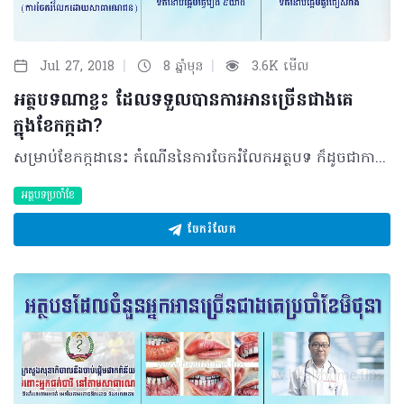
|
|
Jul 27, 2018
8 ឆ្នាំមុន
3.6K មើល
អត្ថបទណាខ្លះ ដែលទទួលបានការអានច្រើនជាងគេ
ក្នុងខែកក្កដា?
សម្រាប់ខែកក្កដានេះ កំណើននៃការចែករំលែកអត្ថបទ ក៏ដូចជាការចូលអានអត្ថបទហាក់មានចំនួនច្រើនជាងរាល់សព្វដង ស្របពេលដែលក្រុមការងារនិពន្ធនៅតែបន្តចេញផ្សាយនូវអត្ថបទដើម្បីលើកកម្ពស់ចំណេះដឹងសុខភាពដល់ប្រជាជនយើងទាំងមូល។ ក្នុងនោះ អត្ថបទទាំង៣ដែលទទួលបានការអានច្រើនជាងគេ មានដូចខាងក្រោម.... តើពិតឬ? ទឹកដោះ ជាឈាម? តើមិត្តអ្នកអានទាំងអស់គ្នាតែងឮគេនិយាយថា«ទឹកដោះនឹងក្លាយជាឈាម នៅពេលដែលយើងយកវាទៅហាលថ្ងៃ»… ដែរឬទេ? នេះជាចម្ងល់របស់ប្រិយមិត្តមួយចំនួនដែលមានជំនឿតាមសមាជិកគ្រួសាររបស់គាត់ នឹងឮតៗគ្នា ជឿទាំងមិនដឹងថាជាការពិតឬអត់…. មិត្តអ្នកអានទាំងអស់នឹងបានដឹងការពិតជុំវិញជំនឿខាងលើ ដែលបកស្រាយដោយលោក ហេង សុធារិទ្ធ ជានិស្សិតផ្នែកវេជ្ជសាស្រ្តនៃសាកលវិទ្យាល័យវិទ្យាសាស្រ្តសុខាភិបាល…… ស្វែងយល់បន្ថែម៖ http://healthtime.tips/library/article/1609 វេជ្ជបណ្ឌិតចង់ឲ្យអ្នកជំងឺទឹកនោមផ្អែមធ្វើរឿង ៩យ៉ាង យោងតាមប្រសាសន៍របស់ វេជ្ជបណ្ឌិត នៅ គីមសាន វេជ្ជបណ្ឌិតឯកទេស បម្រើការនៅមជ្ឈមណ្ឌលជំងឺទឹកនោមផ្អែម កម្ពុជា-កូរ៉េ នៃមន្ទីរពេទ្យព្រះកុសុមៈ។ ប្រជាជនទាំងអស់គួរយល់ដឹងពីការបង្កើតទម្លាប់ក្នុងការធ្វើរឿងសំខាន់ៗ ដែលអ្នកជំងឺទឹកនោមផ្អែមត្រូវដឹង…. ដូចអ្នកទាំងអស់គ្នាដឹងស្រាប់ហើយថាជំងឺទឹកនោមផ្អែមមានផលប៉ះពាល់តាំងពីភ្នែករហូតដល់ចុងជើង ប៉ុន្តែផលវិបាកទាំងនោះសុទ្ធតែអាចការពារ ឬអាចពន្យារបានបើអ្នកជួបជាមួយវេជ្ជបណ្ឌិតជំនាញទាន់ពេលវេលា… អានបន្ថែមតាមរយៈ http://healthtime.tips/library/article/1599 របបអាហារ ដែលអ្នកជំងឺទឹកនោមផ្អែមគួរចៀសវាង តាមការបកស្រាយរបស់ លោក សុផល ផលនីវិសិដ្ឋនិស្សិតថ្នាក់វេជ្ជបណ្ឌិតនៃសាកលវិទ្យាល័យ អន្តរជាតិ បានឲ្យដឹងថា យោងតាមអង្គការសុខភាពពិភពលោក (WHO) បានពន្យល់ថាជំងឺទឹកនោមផ្អែម គឺជាជំងឺរ៉ាំរ៉ៃដែលកើតឡើងនៅពេលដែលលំពែងមិនផលិតអាំងស៊ុយលីនគ្រប់គ្រាន់ ឬនៅពេលរាងកាយមិនអាចប្រើអាំងស៊ុយលីនដែលលំពែងផលិតបាន… យល់ដឹងបន្ថែមតាមរយៈ http://healthtime.tips/library/article/1631 ©2018 រក្សាសិទ្ធិគ្រប់យ៉ាង​ដោយ Healthtime Corporation ចំពោះគ្រប់អត្ថបទដោយគ្មានផ្នែកណាមួយត្រូវបោះពុម្ពផ្សាយចូល ប្រព័ន្ធអ៊ីនធឺណែតឧបករណ៍អេឡិចត្រូនិកអាត់ជាសំឡេងឬថតចំលងគ្រប់រូបភាពដោយគ្មានការអនុញ្ញាតឡើយ
អត្ថបទប្រចាំខែ
ចែករំលែក