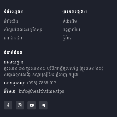
ទំព័រផ្សេងៗ
ប្រភេទផ្សេងៗ
អំពីយើង
ទំព័រដើម
សំណួរ​ដែលគេ​ច្រើន​សួរ
បណ្ណាល័យ
ភាពឯកជន
គ្លីនិក
ទំនាក់ទំនង
អាសយដ្ឋាន:
ផ្ទះលេខ ២៤ ផ្លូវលេខ១០ បុរីពិភពថ្មីទួលសង្កែ (ផ្លូវលេខ ៦២)
សង្កាត់ទួលសង្កែ ខណ្ឌឫស្សីកែវ ភ្នំពេញ កម្ពុជា
លេខទូរស័ព្ទ:
(096) 7888-017
អ៊ីមែល:
info@healthtime.tips