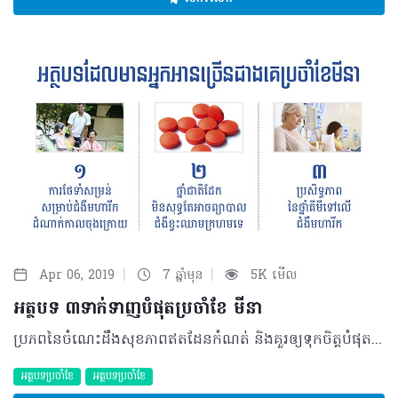
|
|
Apr 06, 2019
7 ឆ្នាំមុន
5K មើល
អត្ថបទ ៣ទាក់ទាញបំផុតប្រចាំខែ មីនា
ប្រភពនៃចំណេះដឹងសុខភាពឥតដែនកំណត់ និងគួរឲ្យទុកចិត្តបំផុតនៅតែបន្តចេញផ្សាយនូវអត្ថបទក្រោមប្រធានបទគួរឲ្យចាប់អារម្មណ៍ជាច្រើនដើម្បីផ្តល់ជូនមិត្តអ្នកអាននូវចំណេះដឹងអំពីការថែទាំសុខភាព និងការរស់នៅប្រកបដោយសុខភាពល្អ ក៏ដូចជាការណែនាំអំពីជំងឺផ្សេងៗរួមមានទាំងវិធីបង្ការព្យាបាល រោគវិនិច្ឆ័យ និងចំណុចសំខាន់ផ្សេងៗទៀត។ ក្នុងចំណោមអត្ថបទដែលបានដាក់ចេញ ក៏មានអត្ថបទចំនួន ៣ដែលត្រូវបានប្រិយមិត្តអ្នកអានចូលអានច្រើនជាងគេប្រចាំខែ មីនា នេះ ដែលរួមមានដូចខាងក្រោម… ១-ការថែទាំសម្រន់សម្រាប់ជំងឺមហារីកដំណាក់កាលចុងក្រោយ យោងតាម វេជ្ជបណ្ឌិត ម៉េង ឡាង ឯកទេសជំងឺទូទៅ និងជំនាញថែទាំសម្រន់នៃអង្គការបំបាត់ការឈឺចាប់គ្មានព្រំដែន (DSF) បានឲ្យនិយមន័យ ការថែទាំសម្រន់ (Palliative care) គឺសំដៅទៅលើការលើកកម្ពស់គុណភាពជីវិតរបស់អ្នកជំងឺដែលប្រឈមការបាត់បង់ជីវិតទាំងផ្នែកផ្លូវកាយ ផ្លូវចិត្ត សង្គម និងជំនឿសាសនា។ គោលបំណងចម្បងមិនមែនដើម្បីព្យាបាលឲ្យជាសះស្បើយនោះទេ ប៉ុន្តែដើម្បីការពារ និងកាត់បន្ថយការឈឺចាប់ បំបាត់រោគសញ្ញារំខានផ្សេងៗដូចជាពិបាកដកដង្ហើម ក្អក ដង្ហក់។ល។ អ្នកជំងឺដែលត្រូវការការថែទាំសម្រន់ អ្នកជំងឺដែលស្ថានភាពជំងឺរបស់ពួកគាត់ធ្ងន់ធ្ងរហើយមិនអាចធ្វើការព្យាបាលឲ្យជាសះស្បើយបានជាពិសេសគឺជំងឺមហារីក។ អ្នកជំងឺផ្សេងទៀតដែលអាចទទួលបានការថែទាំសម្រន់ផងដែរគឺអ្នកជំងឺខ្សោយសរីរាង្គដំណាក់កាលចុងក្រោយ ដូចជាជំងឺក្រិនថ្លើមធ្ងន់ធ្ងរដែលអាចវិវឌ្ឃជាទាចទឹក និងជំងឺខ្សោយផ្លូវដង្ហើមធ្ងន់ធ្ងរដែលនាំឲ្យមានទឹកក្នុងសួតជាដើម។ ចង់ដឹងបន្ថែមពីបញ្ហានេះសូមចូល៖ http://healthtime.tips/library/article/1884 ២-ថ្នាំជាតិដែកមិនសុទ្ធតែអាចព្យាបាលជំងឺខ្វះឈាមក្រហមទេ កង្វះឈាមក្រហម (Anemia) មិនមែនជាជំងឺនោះទេ តែជារោគសញ្ញាបាត់បង់គ្រាប់ឈាមក្រហមដែលបណ្តាលមកពីមូលហេតុច្រើនយ៉ាង។ មកដល់ពេលនេះ មិនមានការសិក្សាពីអត្រានៃជំងឺនេះទេ ព្រោះមូលហេតុរបស់វាមានច្រើនដែលតម្រូវឲ្យអ្នកជំងឺទៅព្យាបាលតាមឯកទេសនៃមូលហេតុ នេះបើតាមការបកស្រាយរបស់ វេជ្ជបណ្ឌិត សុខ សុធា ឯកទេសជំងឺឈាម និងជំងឺមហារីក នៅមជ្ឈមណ្ឌលជាតិជំងឺមហារីកនៃមន្ទីរពេទ្យកាល់ម៉ែត។ បញ្ហាកង្វះឈាមក្រហមមិនត្រូវបានបែងចែកជាដំណាក់កាលដូចជំងឺមហារីកទេ។ ទោះបីជាយ៉ាងណាក្រុមគ្រូពេទ្យឯកទេសអាចធ្វើការវាយតម្លៃស្ថានភាពធ្ងន់ធ្ងរនៃរោគសញ្ញានេះដោយយោងទៅតាមកម្រិតថយចុះរបស់អេម៉ូក្លូប៊ីនរបស់គ្រាប់ឈាមក្រហម (Hemoglobin) បូករួមជាមួយរោគសញ្ញាគ្លីនិកផ្សេងៗដែលអ្នកជំងឺកំពុងមានជាក់ស្តែង (Anemia tolerance) មុននឹងធ្វើការសម្រេចចិត្តជ្រើសរើសវិធីសាស្ត្រព្យាបាលដែលសមស្របដើម្បីផ្តល់ជូនអ្នកជំងឺ។ អាចអានបន្ថែមតាមរយៈ៖ http://healthtime.tips/library/article/1892 ៣-ប្រសិទ្ធភាពនៃថ្នាំគីមីទៅលើជំងឺមហារីក តាមការមានប្រសាសន៍របស់វេជ្ជបណ្ឌិត សុខ សុធា ឯកទេសជំងឺឈាម និងជំងឺមហារីក នៅមជ្ឈមណ្ឌលជាតិជំងឺមហារីកនៃមន្ទីរពេទ្យកាល់ម៉ែត បានឲ្យដឹងថាការព្យាបាលដោយថ្នាំគីមី ឬភាសាបច្ចេកទេសហៅថា Chemotherapy ជាការព្យាបាលដោយថ្នាំដែលមានប្រសិទ្ធភាពទៅសម្លាប់កោសិកាមហារីកតាមរយៈការបញ្ឈប់ការលូតលាស់ និងការបំបែកខ្លួនរបស់កោសិកាមហារីក។ គោលបំណងចម្បង ៣នៃការព្យាបាលដោយថ្នាំគីមីរួមមាន៖ • ធ្វើឲ្យជំងឺមហារីកជាសះស្បើយ • ទប់មហារីកកុំឲ្យមានការលូតលាស់លឿន និងពន្យារអាយុជីវិតរបស់អ្នកជំងឺ • បន្ថយការឈឺចាប់។ ស្វែងយល់កាន់តែច្បាស់តាមរយៈ៖ http://healthtime.tips/library/article/1876 ©2019 រក្សាសិទ្ធិគ្រប់យ៉ាង​ដោយ Healthtime Corporation ចំពោះគ្រប់អត្ថបទដោយគ្មានផ្នែកណាមួយត្រូវបោះពុម្ពផ្សាយចូល ប្រព័ន្ធអុីនធឺណែតឧបករណ៍អេឡិចត្រូនិកអាត់ជាសំឡេងឬថតចំលងគ្រប់រូបភាពដោយគ្មានការអនុញ្ញាតឡើយ
អត្ថបទប្រចាំខែ
អត្ថបទប្រចាំខែ