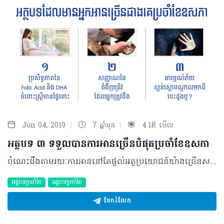
|
|
Jun 04, 2019
7 ឆ្នាំមុន
4.1K មើល
អត្ថបទ ៣ ទទួលបានការអានច្រើនបំផុតប្រចាំខែឧសភា
ចំណេះដឹងតាមរយៈការអាននៅតែផ្ដល់អត្ថប្រយោជន៍យ៉ាងច្រើនសន្ធឹកសន្ធាប់សម្រាប់ការយល់ដឹងពីព្រឹត្តិការណ៍នានា ក៏ដូចជាគន្លឹះក្នុងការរស់នៅប្រចាំថ្ងៃផងដែរ។ ជាក់ស្ដែង គេហទំព័រ healthtime.tips បានធ្វើការផ្សព្វផ្សាយយ៉ាងទូលំទូលាយនូវអត្ថបទផ្នែកសុខភាពជាច្រើនប្រភេទ ដែលមិនខុសពីខែមុននោះទេ ដោយក្នុងនោះសម្រាប់ខែឧសភា ក៏សង្កេតឃើញមានអត្ថបទ ៣ដែលទទួលបានការអានច្រើនបំផុតរួមមាន៖ ១. ប្រសិទ្ធភាពនៃ Folic Acid និង DHA ចំពោះស្រ្តីមានផ្ទៃពោះ សារធាតុសកម្ម Folic Acid ជាទម្រង់មួយដែលសំយោគចេញពីវីតាមីន បេ មានលក្ខណៈរលាយក្នុងទឹក ជាមួយមុខងារសំខាន់ក្នុងការផលិតកោសិកាគ្រាប់ឈាមក្រហមរបស់ទារកសម្រាប់ចាប់ផ្តើមអភិវឌ្ឍផ្នែកប្រព័ន្ធសរសៃប្រសាទ។ ជាក់ស្តែង ពពួកវីតាមីន បេ នេះអាចមានវត្តមាននៅក្នុងអាហារប្រចាំថ្ងៃ ដូចជាបន្លែពណ៌បៃតងចាស់ ផ្លែឈើដែលមានរសជាតិជូរ និងប្រភេទផលិតផលធញ្ញជាតិជាដើម។ ចំណែកសារធាតុសកម្មមួយទៀតដែលមានឈ្មោះ Docosahexaenoic Acid (DHA) គឺជាប្រភេទខ្លាញ់អូមេហ្គា ៣ ដែលសម្បូរទៅដោយអត្ថប្រយោជន៍មិនសម្រាប់តែការប្រើប្រាស់ទូទៅ តែក៏ត្រូវបានទទួលស្គាល់ជាជំនួយដល់ការពពោះចាប់តាំងពីខែដំបូងផងដែរ។ ក្រៅពីសារធាតុចាំបាច់ខាងលើ ឱសថបំប៉នប្រភេទនេះក៏មាននូវការរួមផ្សំនូវវីតាមីន និងសារធាតុរ៉ែផ្សេងទៀត ដែលខុសគ្នាទៅតាមផលិតផលនីមួយៗដើម្បីជាការបំពេញតម្រូវការបន្ថែមក្នុងអំឡុងពេលមានផ្ទៃពោះ។ ចង់ដឹងកាន់តែលម្អិតអាចចូលទៅកាន់៖ https://healthtime.tips/library/article/1939 ២. សញ្ញាណនៃជំងឺប្រគ្រីវដែលអ្នកត្រូវដឹង ក្នុងរយៈពេល ២ ទៅ ៣ទសវត្សរ៍ចុងក្រោយនេះ គេសង្កេតឃើញថា ទំនោរនៃការកើតជំងឺប្រគ្រីវមានកាន់តែច្រើនឡើងៗជាលំដាប់។ ជាក់ស្តែងប្រជាជនអាមេរិកដែលបានកើតជំងឺនេះមានប្រមាណជា ៤៣.៣លាននាក់ ត្រូវនឹង ២៣%នៃប្រជាជនពេញវ័យនៃប្រជាជនសរុប។ ថ្វីត្បិតកម្ពុជាមិនទាន់មានទិន្នន័យគ្រប់គ្រាន់និងច្បាស់លាស់ ប៉ុន្តែគេសង្កេតឃើញថាអត្រានៃជំងឺនេះមានការកើនឡើងដូចគ្នា នេះបើយោងតាមប្រសាសន៍របស់ សាស្រ្តាចារ្យ លី ជាតិតា នាយផ្នែកជំងឺសន្លាក់ឆ្អឹង និងសាច់ដុំនៅមន្ទីរពេទ្យមិត្តភាពខ្មែរ-សូវៀត។ ស្វែងយល់បន្ថែមពីជំងឺនេះតាមរយៈ៖ https://healthtime.tips/library/article/1948 ៣. អារម្មណ៍ភ័យស្លន់ស្លោបណ្តាលមកពីបេះដូងឬ? “ខ្ញុំបាទមានអាយុ ២២ឆ្នាំ កម្ពស់១ម៉ែត្រ៦៥ ទម្ងន់៥៨គីឡូក្រាម ជានិស្សិតរស់នៅភ្នំពេញ។ ខ្ញុំតែងតែឆាប់មានអារម្មណ៍ភ័យស្លន់ស្លោ ហើយជួនកាលពេលខ្លះមានអាការៈឈឺបន្តិចបន្តួចនៅលើទ្រូងផ្នែកខាងឆ្វេងនិងបេះដូងលោតកន្ត្រាក់ញាប់បន្ទាប់ពីខ្ញុំមានគ្រោះថ្នាក់ដួលខ្ទប់ទ្រូងនៅលើដៃកង់សន្លប់កាលពី ១ឆ្នាំមុន។ តើនេះជាសញ្ញាអ្វី? តើខ្ញុំគួរដោះស្រាយដោយវិធីណា?” នេះជាបញ្ហាដែលបានលើកឡើងពីសំណាក់អ្នកអានម្នាក់ និងត្រូវបានបកស្រាយពីសំណាក់គ្រូពេទ្យឯកទេស។ កាន់តែច្បាស់ពីការបកស្រាយអាចចូលទៅកាន់៖ https://healthtime.tips/library/article/1938 ©2019 រក្សាសិទ្ធិគ្រប់យ៉ាង​ដោយ Healthtime Corporation ចំពោះគ្រប់អត្ថបទដោយគ្មានផ្នែកណាមួយត្រូវបោះពុម្ពផ្សាយចូល ប្រព័ន្ធអុីនធឺណែតឧបករណ៍អេឡិចត្រូនិកអាត់ជាសំឡេងឬថតចំលងគ្រប់រូបភាពដោយគ្មានការអនុញ្ញាតឡើយ
អត្ថបទប្រចាំខែ
អត្ថបទប្រចាំខែ
ចែករំលែក