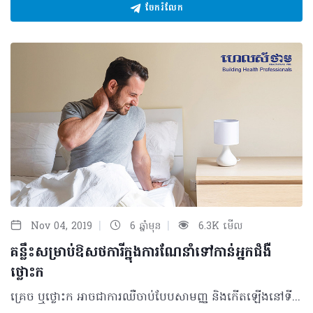
ចែករំលែក
|
|
Nov 04, 2019
6 ឆ្នាំមុន
6.3K មើល
គន្លឹះសម្រាប់ឱសថការីក្នុងការណែនាំទៅកាន់អ្នកជំងឺ
ថ្លោះក
គ្រេច ឬថ្លោះក អាចជាការឈឺចាប់បែបសាមញ្ញ និងកើតឡើងនៅទីតាំងជាក់លាក់ ហើយភាគច្រើនតែងបាត់ទៅវិញដោយខ្លួនឯង។ យ៉ាងណាមិញអ្នកក៏គួរដឹងពីគន្លឹះមួយចំនួនសម្រាប់ណែនាំដល់អ្នកដែលត្រូវការជំនួយដើម្បីអាចសម្រាលអាការៈឈឺចាប់នោះឲ្យបានកាន់តែឆាប់រហ័ស។ អ្វីគួរដឹង? អាការៈគ្រេច ឬថ្លោះក បណ្តាលមកពីការកន្រ្តាក់នៃសាច់ដុំធំមួយដែលស្ថិតនៅផ្នែកចំហៀងនៃក ហើយតែងកើតមានឡើងក្នុងករណី៖ • នៅពេលព្រឹក និងភ្លាមៗពេលងើបពីដំណេក។ វាជាការឈឺចាប់ធម្មតាដែលបណ្តាលមកពីទីតាំងគេងនៅពេលយប់មិនបានល្អ ឬធ្វើកាយវិការខុសប្រក្រតីណាមួយ • សម្រាប់កុមារ៖ សញ្ញាថ្លោះក អាចជាប់ពាក់ព័ន្ធនឹងជំងឺរលាកត្រចៀក ឬឈឺទ្រូងជាដើម • ប្រសិន ការឈឺចាប់កើតមានជាប្រចាំ និងកាន់តែខ្លាំងឡើងបន្តិចម្ដងៗថែមទាំងមានរួមបញ្ចូលសញ្ញាដូចជា ឈឺក្បាល ឬវិលមុខទៀតនោះ វាអាចជាករណីធ្ងន់ធ្ងរ ឬបញ្ហាសរសៃប្រសាទណាមួយ។ អ្វីគួរធ្វើ? ដើម្បីកាត់បន្ថយការឈឺចាប់បណ្ដាលមកពីអាការៈគ្រេច ឬថ្លោះក អ្នកអាចណែនាំវិធីសាស្រ្តណាមួយដូចខាងក្រោម៖ • ស្អំកន្លែងឈឺចាប់ ដោយប្រើកន្សែងជ្រលក់ទឹកក្ដៅឧណ្ហៗ ឬងូតទឹកក្ដៅឧណ្ហៗ • ប្រើប្រាស់ឱសថប្រភេទជាក្រែមសម្រាប់លាប ដូចជា Décontractyl baume ឬ Algésal suractivé • ឬអាចប្រើប្រាស់ឱសថក្រោមទម្រង់ជាគ្រាប់ រួមមាន៖ - Décontractyl (Synthélabo) ២៥០mg៖ សម្រាប់មនុស្សពេលវ័យ ដោយអាចលេបម្ដង ២ គ្រាប់ បីដងក្នុងមួយថ្ងៃ - Ibuprofène ២០០mg៖ អាចលេបម្ដង២គ្រាប់ បីដងក្នុងមួយថ្ងៃ • ចំពោះឧបករណ៍រុំក អាចផ្ដល់ឲ្យអ្នកជំងឺបានប្រសិនពួកគេទាមទារចង់ប្រើប្រាស់ ប៉ុន្តែមិនអាចធានាបានពីប្រសិទ្ធភាពនោះទេ។ ប្រសិនអាការៈថ្លោះក នៅតែអូសបន្លាយជាប្រចាំ អ្នកគួរណែនាំឲ្យអ្នកជំងឺទៅទទួលការពិនិត្យពីសំណាក់វេជ្ជបណ្ឌិតឯកទេស។ ប្រភពយោង៖ Le vademecum de la Médication officinale អត្ថបទ៖ ដកស្រង់ចេញពីទស្សនាវដ្ដី ហេលស៍ថាម ប្រូ លេខ ៨៤ 2019 រក្សាសិទ្ធិគ្រប់យ៉ាង​ដោយ Healthtime Corporation ចំពោះគ្រប់អត្ថបទដោយគ្មានផ្នែកណាមួយត្រូវបោះពុម្ពផ្សាយចូលប្រព័ន្ធអុីនធឺណែតឧបករណ៍អេឡិចត្រូនិកអាត់ជាសំឡេងឬថតចំលងគ្រប់រូបភាពដោយគ្មានការអនុញ្ញាតឡើយ