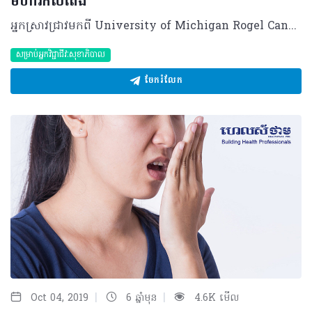
មហារីកលំពែង
អ្នកស្រាវជ្រាវមកពី University of Michigan Rogel Cancer Center បានរាយការណ៍ពីសញ្ញាណនៃលទ្ធផលដំបូងបន្ទាប់ពីការធ្វើតេស្តគ្លីនិកទៅលើឱសថថ្មីមួយសម្រាប់ជំងឺមហារីកលំពែង។ តេស្តគ្លីនិកដំណាក់កាលដំបូងនេះ ត្រូវបានគេពិសោធទៅលើឱសថ AZD1175 ដែលបង្កើតឡើងដើម្បីទប់ស្កាត់អង់ស៊ីមម្យ៉ាងឈ្មោះថា Wee1 ដែលមានសមត្ថភាពទៅជួសជុល DNA របស់កោសិកាមហារីកឲ្យរស់ឡើងវិញ បើទោះបីបានធ្វើការព្យាបាលដោយការបាញ់កាំរស្មី និងឱសថគីមីក៏ដោយ។ ជាក់ស្ដែងការព្យាបាលដោយកាំរស្មីអុិច និងថ្នាំគីមីដែលមានឈ្មោះថា Gemcitabine គឺជាវិធីសាស្រ្តព្យាបាលស្តង់ដាសម្រាប់ជំងឺមហារីកលំពែង។ វិធីសាស្រ្តទាំងពីរមានសមត្ថភាពទៅបំផ្លាញ DNA របស់កោសិកាមហារីក យ៉ាងណាមិញ កោសិកាមហារីកលំពែងបែរជាមានឥទ្ធិពលខ្លាំងក្លាក្នុងការជួសជុលភាពខូចខាតទាំងនោះឡើងវិញដែលជាហេតុធ្វើឲ្យប្រសិទ្ធភាពនៃការព្យាបាលត្រូវបានថយចុះ។ ដូច្នេះដើម្បីរារាំងសមត្ថភាពកោសិកាមហារីកពីការការពារខ្លួនពីឥទ្ធិពលរបស់កាំរស្មីអុិច និងថ្នាំគីមីទើប AZD1775 ត្រូវបានបង្កើតឡើងពីសំណាក់អ្នកស្រាវជ្រាវ។ តេស្តខាងលើត្រូវបានធ្វើឡើងចំពោះអ្នកជំងឺមហារីកលំពែងចំនួន ៣៤ រូប ដោយតម្រូវឲ្យពួកគេប្រើប្រាស់ឱសថ AZD1775 បន្ថែមទៀតស្របពេលទទួលបានការព្យាបាលដោយថ្នាំគីមី Gemcitabine។ គោលដៅនៃការសិក្សា គឺដើម្បីកំណត់ពីកម្រិតដូសខ្ពស់បំផុតនៃ AZD1775 ដែលអាចយកមកប្រើប្រាស់បានក្នុងពេលជាមួយគ្នា។ ដំណើរការនៃការពិសោធបានបង្ហាញពីលទ្ធផលល្អច្រើនជាងការរំពឹងទុកទៅលើការពន្យារជីវិតរស់របស់អ្នកជំងឺដោយអត្រារស់ជាមធ្យមឃើញមានកើនឡើងដល់ទៅ ២២ខែ បើប្រៀបធៀបទៅលើការប្រើប្រាស់ឱសថ Gemcitabine តែមួយមុខដោយអត្រាអាយុរស់មានត្រឹមតែ ១២ ទៅ១៤ខែប៉ុណ្ណោះ។ ការបន្ថែមឱសថ AZD1175 ជាមួយការព្យាបាលតាមកាំរស្មីអុិច និងថ្នាំគីមី អាចផ្ដល់ផលវិជ្ជមានទៅលើអត្រានៃអាយុរស់របស់អ្នកជំងឺ ដែលគួរតែត្រូវបានធ្វើការសិក្សាស្រាវជ្រាវឲ្យបានស៊ីជម្រៅបន្តទៀត នេះបើយោងតាមប្រសាសន៍របស់អ្នកដឹកនាំផ្នែកស្រាវជ្រាវ Kyle Cuneo។ ម្យ៉ាងទៀតប្រសិនការសិក្សាកាន់តែមានភាពជាក់លាក់នោះវាអាចកាត់បន្ថយភាពស៊ាំរបស់កោសិកាមហារីកទៅលើវិធីសាស្រ្តព្យាបាលទាំងពីរ (កាំរស្មីអុិច និងឱសថគីមី)។ គួរបញ្ជាក់ផងដែរ ជំងឺមហារីកលំពែង មានសមត្ថភាពអាចរីករាលដាលទៅកាន់ផ្នែកផ្សេងៗក្នុងរាងកាយដែលអត្រារស់បាន ៥ឆ្នាំ មានត្រឹមតែ ៩% តែប៉ុណ្ណោះ ចំណែកការស្រាវជ្រាវខាងលើកំពុងស្ថិតនៅក្នុងដំណាក់កាលដំបូងនៅឡើយ ដែលទាមទារឲ្យមានការសិក្សាវិភាគជាច្រើនទៀត។ ប្រភពយោង៖ https://www.sciencedaily.com/releases/2019/08/190814113934.htm អត្ថបទ៖ ដកស្រង់ចេញពីទស្សនាវដ្ដី ហេលស៍ថាម ប្រូ លេខ ៨៣ 2019 រក្សាសិទ្ធិគ្រប់យ៉ាង​ដោយ Healthtime Corporation ចំពោះគ្រប់អត្ថបទដោយគ្មានផ្នែកណាមួយត្រូវបោះពុម្ពផ្សាយចូលប្រព័ន្ធអុីនធឺណែតឧបករណ៍អេឡិចត្រូនិកអាត់ជាសំឡេងឬថតចំលងគ្រប់រូបភាពដោយគ្មានការអនុញ្ញាតឡើយ
សម្រាប់អ្នកវិជ្ជាជីវៈសុខាភិបាល
ចែករំលែក
|
|
Oct 04, 2019
6 ឆ្នាំមុន
4.6K មើល