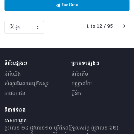
ចែករំលែក
1 to 12 / 95
ទំព័រផ្សេងៗ
ប្រភេទផ្សេងៗ
អំពីយើង
ទំព័រដើម
សំណួរ​ដែលគេ​ច្រើន​សួរ
បណ្ណាល័យ
ភាពឯកជន
គ្លីនិក
ទំនាក់ទំនង
អាសយដ្ឋាន:
ផ្ទះលេខ ២៤ ផ្លូវលេខ១០ បុរីពិភពថ្មីទួលសង្កែ (ផ្លូវលេខ ៦២)