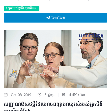
សម្រាប់អ្នកវិជ្ជាជីវៈសុខាភិបាល
ចែករំលែក
|
|
Oct 08, 2019
6 ឆ្នាំមុន
4.4K មើល
សញ្ញាណឱសថថ្មីដែលអាចពន្យារអាយុរស់របស់អ្នកជំងឺ