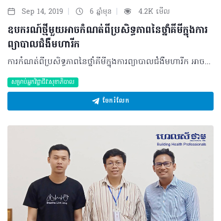
|
|
Sep 14, 2019
6 ឆ្នាំមុន
4.2K មើល
ឧបករណ៍ថ្មីមួយអាចកំណត់ពីប្រសិទ្ធភាពនៃថ្នាំគីមីក្នុងការ
ព្យាបាលជំងឺមហារីក
ការកំណត់ពីប្រសិទ្ធភាពនៃថ្នាំគីមីក្នុងការព្យាបាលជំងឺមហារីក អាចនឹងត្រូវវាស់វែងបានតាមរយៈឧបករណ៍ថ្មីមួយ នេះបើយោងតាមការសិក្សាស្រាវជ្រាវពី Journal Microsystems & Nanoengineering។ ឧបករណ៍នេះត្រូវបានបង្កើតឡើងជាមួយភាពជាក់លាក់ដល់ទៅ ៩៥.៩% ក្នុងការរាប់កោសិកាមហារីកនៅរាល់ពេលឆ្លងកាត់ជាមួយអេឡិចត្រូត។ ប្រធានផ្នែកនិពន្ធ លោក Mehdi Javanmard ដែលមានតួនាទីជាសាស្រ្តាចារ្យជំនួយប្រចាំ Department of Electrical and Computer Engineering នៅឯ Ruters University-New Brunswick បានឲ្យដឹងថា “ពួកយើងបានបង្កើតឧបករណ៍នេះឡើង ដែលអាចសន្និដ្ឋានបានថាតើអ្នកជំងឺអាចឆ្លើយតបជាវិជ្ជមានទៅលើវិធីសាស្រ្តព្យាបាលជំងឺមហារីក ឬយ៉ាងណា”។ បន្ថែមពីនោះបច្ចេកវិទ្យានេះជាការបញ្ចូលគ្នានៃ Artificial intelligence និង Biosensors ព្រមទាំងរួមផ្សំទៅដោយបរិមាណតិចតួចនៃសារធាតុរាវដែលមានសមត្ថភាពចាប់បានពីភាពប្រែប្រួល ឬភាពស៊ាំរបស់កោសិកាមហារីកអំឡុងពេលព្យាបាលដោយថ្នាំគីមី។ ក្រុមការងារ Ruters បានធ្វើតេស្តជាដំបូងតាមរយៈការប្រើប្រាស់សំណាកកោសិកាមហារីកដែលបានព្យាបាលជាមួយកំហាប់ថ្នាំផ្សេងៗគ្នា។ ជាលទ្ធផលឧបករណ៍នេះអាចចាប់បានកោសិកាមហារីកដែលនៅរស់ ដោយមើលទៅលើភាពប្រែប្រួលនៃចរន្តអេឡិចត្រូតរាល់ពេលឆ្លងកាត់ប្រហោងដ៏តូចនៃសារធាតុរាវ។ ចំណែកជំហានបន្ទាប់ ការធ្វើតេស្តនឹងធ្វើឡើងទៅលើសំណាកដុំមហារីករបស់អ្នកជំងឺផ្ទាល់ ដើម្បីកំណត់ពីប្រសិទ្ធភាពនៃថ្នាំព្យាបាលណាមួយមុនពេលអ្នកជំងឺអាចចាប់ផ្ដើមទទួលបានការព្យាបាល។ ជាមួយលទ្ធផលយ៉ាងឆាប់រហ័សនៃបច្ចេកវិទ្យាថ្មីនេះនឹងអាចបង្កើនអន្តរាគមន៍បន្ថែមសម្រាប់អ្នកជំងឺមហារីក ក៏ដូចជាគ្រប់គ្រងនិងកំណត់ស្ថានភាពជំងឺឲ្យបានកាន់តែប្រសើរឡើង។ ប្រភពយោង៖ https://www.sciencedaily.com/releases/2019/07/190716150007.htm អត្ថបទ៖ ដកស្រង់ចេញពីទស្សនាវដ្ដី ហេលស៍ថាម ប្រូ លេខ ៨២ 2019 រក្សាសិទ្ធិគ្រប់យ៉ាង​ដោយ Healthtime Corporation ចំពោះគ្រប់អត្ថបទដោយគ្មានផ្នែកណាមួយត្រូវបោះពុម្ពផ្សាយចូលប្រព័ន្ធអុីនធឺណែតឧបករណ៍អេឡិចត្រូនិកអាត់ជាសំឡេងឬថតចំលងគ្រប់រូបភាពដោយគ្មានការអនុញ្ញាតឡើយ
សម្រាប់អ្នកវិជ្ជាជីវៈសុខាភិបាល
ចែករំលែក