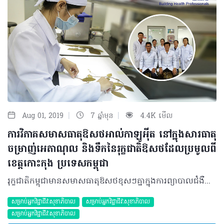
|
|
Aug 01, 2019
7 ឆ្នាំមុន
4.4K មើល
ការវិភាគសមាសធាតុឱសថអាល់កាឡូអុីត នៅក្នុងសារធាតុ
ចម្រាញ់អេតាណុល និងទឹកនៃរុក្ខជាតិឱសថដែលប្រមូលពី
ខេត្តកោះកុង ប្រទេសកម្ពុជា
រុក្ខជាតិកម្ពុជាមានសមាសធាតុឱសថខុសៗគ្នាក្នុងការព្យាបាលជំងឺផ្សេងៗជាច្រើន។ អាល់កាឡូអុីត ក្នុងរុក្ខជាតិគឺជាមេតាបូលីតរង (Secondary Metabolites) ដែលចូលរួមនៅក្នុងសកម្មភាពប្រឆាំងនឹងជំងឺផ្សេងៗដូចជាសកម្មភាពប្រឆាំងកោសិកាមហារីក ប្រឆាំងវីរុស ប្រឆាំងបាក់តេរី ប្រឆាំងរលាក និងប្រឆាំងជំងឺគ្រុនចាញ់។ ការសិក្សាស្រាវជ្រាវនេះគឺត្រូវបានធ្វើឡើងក្នុងគោលបំណងដើម្បី ធ្វើតេស្តរកវត្តមានរបស់អាល់កាឡូអុីតនៅក្នុងរុក្ខជាតិឱសថដែលបានប្រមូលពីខេត្តកោះកុង ប្រទេសកម្ពុជា។ រុក្ខជាតិចំនួន 39 សំណាក ត្រូវបានប្រមូលពីខេត្តកោះកុង ប្រទេសកម្ពុជាក្នុងខែមេសា ឆ្នាំ 2018។ សំណាករុក្ខជាតិនីមួយៗត្រូវបានធ្វើការសម្ងួតក្នុងពីរដំណាក់កាល ដោយដំណាក់កាលទី១ គឺការសម្ងួតដោយធ្វើការផ្លាស់ប្តូរក្រដាស់កាសែតថ្មីសម្រាប់សម្ងួតរុក្ខជាតិ និងដំណាក់កាលទី២ គឺការសម្ងួតរុក្ខជាតិក្នុងឡសម្ងួតរយៈពេល ២ថ្ងៃ។ បន្ទាប់ពីសម្ងួតរួចរុក្ខជាតិនីមួយៗត្រូវបានដាក់លេខកូដ ហើយតម្កល់ទុកនៅក្នុងតិណាល័យសាកលវិទ្យាល័យពុទ្ធិសាស្ត្រ(UP-Herbarium) មហាវិទ្យាល័យឱសថសាស្ត្រនៃសាកលវិទ្យាល័យពុទ្ធិសាស្ត្រ។ ដោយរុក្ខជាតិនីមួយៗត្រូវបានប្រមូលជាពីរសំណាក សំណាករុក្ខជាតិដែលមិនបានធ្វើការតម្កល់ទុក ត្រូវបានយកមកធ្វើតេស្តរកអាល់កាឡូអុីតដោយប្រើប្រាស់ប្រតិករ ៣ ប្រភេទរួមមាន Dragendorff, Mayer និង Wagner។ ក្នុងចំណោមរុក្ខជាតិចំនួន 39 សំណាកដែលបានប្រមូល រុក្ខជាតិភាគច្រើនស្ថិត នៅក្នុងគ្រួសារ Fabaceae (7.69%; n = 3), Lamiaceae (7.69%; n = 3), Myrtaceae (7.69%; n = 3), Zingiberaceae (7.69%; n = 3), Apocynaceae (5.13%; n = 2) និង Phyllanthaceae (5.13%; n = 2)។ ក្នុងចំណោមរុក្ខជាតិដែលប្រមូលបានមានរុក្ខជាតិចំនួន 71.79% (n = 28) ដែលត្រូវបានធ្វើតេស្តរកឃើញថាមានវត្តមានអាល់កាឡូអុីត។ រុក្ខជាតិដែលចម្រាញ់ដោយទឹកចំនួន 13 សំណាក (33.33%) ត្រូវបានរកឃើញថាមានវត្តមានអាល់កាឡូអុីត និងរុក្ខជាតិដែលចម្រាញ់ដោយអេតាណុលចំនួន 23 សំណាក (58.97%) ត្រូវបានរកឃើញផងដែរថាមានវត្តមានអាល់កាឡូអុីត។ សរុបមក អាល់កាឡូអុីតភាគច្រើនត្រូវបានរកឃើញនៅក្នុងរុក្ខជាតិដែលបានប្រមូលពីខេត្តកោះកុងប្រទេសកម្ពុជា។ ការសិក្សានេះគឺមានសារៈប្រយោជន៍យ៉ាងខ្លាំង ជាព័ត៌មានមូលដ្ឋានសម្រាប់ធ្វើការសិក្សាបន្តពាក់ព័ន្ធនឹងការបំបែកសមាសធាតុអាល់កាឡូអុីតចេញពីរុក្ខជាតិឱសថនៅកម្ពុជា។ អ្នកនិពន្ធដែលជានិស្សិត និងសាស្ត្រាចារ្យមហាវិទ្យាល័យឱសថសាស្ត្រសាកលវិទ្យាល័យពុទ្ធិសាស្ត្រ៖ នី ច័ន្ទសីហា ហេន ថារី អេង ស៊ីវម៉ីយ លី សុដាលីន តាង សុវណ្ណារ័ត្ន អុឹង ហ៊ុយឃីម ជា ស៊ីនកែវ សំអែល អត្ថបទ៖​ ដកស្រង់ចេញពីទស្សនាវដ្ដី ហេលស៍ថាម ប្រូ លេខ ៨០ 2019 រក្សាសិទ្ធិគ្រប់យ៉ាង​ដោយ Healthtime Corporation ចំពោះគ្រប់អត្ថបទដោយគ្មានផ្នែកណាមួយត្រូវបោះពុម្ពផ្សាយចូលប្រព័ន្ធអុីនធឺណែតឧបករណ៍អេឡិចត្រូនិកអាត់ជាសំឡេងឬថតចំលងគ្រប់រូបភាពដោយគ្មានការអនុញ្ញាតឡើយ
សម្រាប់អ្នកវិជ្ជាជីវៈសុខាភិបាល
សម្រាប់អ្នកវិជ្ជាជីវៈសុខាភិបាល
សម្រាប់អ្នកវិជ្ជាជីវៈសុខាភិបាល