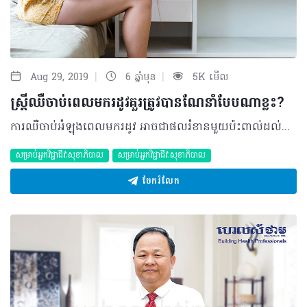
|
|
Aug 29, 2019
6 ឆ្នាំមុន
5K មើល
ស្រ្តីឈឺចាប់ពេលមករដូវគួរត្រូវបានណែនាំបែបណាខ្លះ?
ការឈឺចាប់អំឡុងពេលមករដូវ អាចជាផលរំខានមួយប៉ះពាល់ដល់ការរស់នៅប្រចាំថ្ងៃ និងអាចកើតមានឡើងជាប្រចាំ ដែលជាទូទៅការប្រើប្រាស់ឱសថដោយខ្លួនឯងត្រូវបានអនុវត្ដឡើងសម្រាប់សម្រួលដល់ការឈឺចាប់ទាំងនោះ។ អ្វីគួរដឹង? តាមការសិក្សាបានបង្ហាញថា ការឈឺចាប់ផ្នែកពោះអំឡុងពេលមករដូវ អាចកើតមានឡើងបន្តបន្ទាប់ជារៀងរាល់ខែ យ៉ាងហោចណាស់ទៅលើស្រ្តីប្រមាណ ៣០% ទៅ៥០%។ ភាគច្រើនការប្រើប្រាស់ឱសថជាវិធីសាស្រ្តចម្បងមួយសម្រាប់កាត់បន្ថយការឈឺចាប់ទាំងនោះ។ លក្ខណៈនៃការឈឺចាប់ • តែងកើតឡើងទៅតាមវដ្ដរដូវរៀងរាល់ខែ ដែលអាចហៅថា វដ្តអូវុល។ • ភាគច្រើនកើតឡើងនៅរៀងរាល់ថ្ងៃទី១នៃការមករដូវ • អាចស្ដែងឡើងរយៈពេលពី ២៤ ទៅ ៣៦ ម៉ោង • អាចរួមបញ្ចូលជាមួយវិបត្តិប្រព័ន្ធរំលាយអាហារដូចជា ចង្អោរ ក្អួត ទល់លាមក ឬរាក • អាចធ្វើឲ្យស្លេកស្លាំង ឬឈឺចង្កេះ។ បទពិសោធន៍នៃការឈឺចាប់បណ្តាលមកពីវដ្ដរដូវ តែងប្រែប្រួលពីស្រ្តីម្នាក់ទៅម្នាក់ទៀត ដោយពាក់ព័ន្ធទៅនឹងកត្តាសុខភាពផ្ទាល់ខ្លួនប្រវត្តិសមាជិកគ្រួសារ រួមទាំងសង្គម និងបរិយាកាសផងដែរ។ អ្វីគួរធ្វើ? • ឱសថការីអាចចូលរួមចំណែកយ៉ាងសំខាន់ក្នុងការរុករកមូលហេតុបន្ថែមនៅពីក្រោយការឈឺចាប់ ដែលអាចបណ្តាលមកពី ការឈឺចាប់ផ្នែកអារម្មណ៍ គ្រួសារ បញ្ហាផ្លូវភេទ ទំនោរនៃការធ្លាក់ទឹកចិត្តជាដើម។ • ចំពោះនារីវ័យក្មេង៖ ការព្យាបាលភាពរំខានទាំងនេះ អាចធ្វើទៅបានដោយកាត់បន្ថយការបញ្ចេញខ្លាំងពេកនៃសារធាតុ ប្រូស្តាក្លេនឌីន ដែលតែងកើតមានឡើងនៅពេលភ្នាសស្បូនចាប់ផ្ដើមដាច់ចេញ។ ការកើនឡើងសារធាតុប្រូស្តាក្លេនឌីន នេះជាមូលហេតុធ្វើឲ្យស្បូនកន្រ្តាក់កាន់តែខ្លាំង។ ដំបូន្មានបន្ថែម៖ • អាចប្រើប្រាស់ឱសថដែលមានសកម្មភាពទៅបន្ថយសារធាតុ ប្រូស្តាក្លេនឌីន នៅក្នុងក្រុម Anti-inflammatoire non stéroïdien មានឈ្មោះដូចជា៖ Ibuprofène 200mg (Boerhinger), Ibualgic (EG Labo) ឬ Upfen 200mg (UPSA)។ អាចប្រើម្ដង ១ ទៅ ២គ្រាប់ បីដងក្នុងមួយថ្ងៃ ដោយមិនឲ្យលើសពី ៦គ្រាប់។ ករណីខ្លះអាចប្រើប្រាស់ ៤៨ម៉ោង មុនពេលមករដូវ។ • ប្រសិនការឈឺចាប់ក្នុងកម្រិតកាន់តែធ្ងន់ធ្ងរ អាចបន្ថែមជាមួយឱសថកាត់បន្ថយការកន្រ្តាក់៖ Spasfon (Lafon) ចំនួន ២គ្រាប់។ ប្រភពយោង៖​ Le Vademecum de la Médication officinale អត្ថបទ៖ ដកស្រង់ចេញពី ទស្សនាវដ្ដី ហេលស៍ថាម ប្រូ លេខ ៨២ 2019 រក្សាសិទ្ធិគ្រប់យ៉ាង​ដោយ Healthtime Corporation ចំពោះគ្រប់អត្ថបទដោយគ្មានផ្នែកណាមួយត្រូវបោះពុម្ពផ្សាយចូលប្រព័ន្ធអុីនធឺណែតឧបករណ៍អេឡិចត្រូនិកអាត់ជាសំឡេងឬថតចំលងគ្រប់រូបភាពដោយគ្មានការអនុញ្ញាតឡើយ
សម្រាប់អ្នកវិជ្ជាជីវៈសុខាភិបាល
សម្រាប់អ្នកវិជ្ជាជីវៈសុខាភិបាល
ចែករំលែក