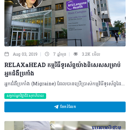
|
|
Aug 03, 2019
7 ឆ្នាំមុន
3.2K មើល
RELAXaHEAD កម្មវិធីទូរស័ព្ទយ៉ាងពិសេសសម្រាប់
អ្នកជំងឺប្រកាំង
អ្នកជំងឺប្រកាំង (Migraine) ដែលបានប្រើប្រាស់កម្មវិធីទូរស័ព្ទដៃក្នុងមុខងារសម្រួលភាពតានតឹងយ៉ាងតិច ២ដងក្នុងមួយសប្ដាហ៍ បានបង្ហាញពីការថយចុះនូវអាការៈឈឺចាប់ក្នុងកម្រិត តែ ៤ ដងក្នុងមួយខែប៉ុណ្ណោះនេះបើយោងតាមការសិក្សានាពេលថ្មីៗនេះ។ ក្រុមអ្នកស្រាវជ្រាវនៅ NYU School of Medicine បានសិក្សាពីកម្មវិធីទូរស័ព្ទមួយដែលមានឈ្មោះថា RELAXaHEAD ដែលជាការណែនាំអ្នកជំងឺដើម្បីធ្វើការសម្រាកសាច់ដុំ។ ការព្យាបាលបែបនេះអាចធ្វើឲ្យអ្នកជំងឺសម្រាកបានច្រើន និងកាត់បន្ថយស្ត្រេសបានផងដែរ។ ការសិក្សានេះបានចុះផ្សាយតាមរយៈ Nature Digital Medicine នៅថ្ងៃទី ០៤ ខែមិថុនា ដែលជាការផ្សព្វផ្សាយដំបូង និងវាយតម្លៃពីប្រសិទ្ធភាពរបស់កម្មវិធីទូរស័ព្ទដែលអាចជួយសម្រួលដល់អ្នកជំងឺប្រកាំង ហើយអ្នកស្រាវជ្រាវកំពុងសិក្សាបន្ថែមដើម្បីឲ្យការព្យាបាលនេះមានលក្ខណៈស្តង់ដារ។ លោកវេជ្ជបណ្ឌិតផ្នែកប្រព័ន្ធប្រសាទ Mia Minen បានលើកឡើងថា ការសិក្សានេះបានបង្ហាញភស្តុតាងថាអ្នកជំងឺអាចព្យាបាលតាមអាកប្បកិរិយាបានយ៉ាងងាយស្រួលចំណាយលុយតិច ហើយអាចធ្វើបានដោយខ្លួនឯងនៅទីណាក៏បាន។ អ្នកជំងឺប្រកាំងមានច្រើនជាង ៣៦ លាននាក់ក្នុងប្រទេសអាមេរិក ហើយរោគសញ្ញាដំបូងមានដូចជាការឈឺក្បាលពីតិចទៅខ្លាំង ហើយតែងតែមានអារម្មណ៍ចង់ក្អួត និងមានភាពប្រែប្រួលជាមួយនឹងសំឡេង និងពន្លឺ។ អ្នកជំងឺប្រកាំងតែងតែប្រើប្រាស់ថ្នាំ ប៉ុន្តែពួកគេពុំសូវបន្តការព្យាបាលទេ ដោយសារតែការចំណាយច្រើនទៅលើថ្នាំ និងភាពមិនងាយស្រួលមួយចំនួន។ ជាក់ស្ដែងការសិក្សាមួយនេះបានធ្វើតេស្តទៅលើអ្នកជំងឺប្រកាំងចំនួន ៥១នាក់ដែលមានទូរស័ព្ទទំនើបប្រើប្រាស់។ អ្នកជំងឺតម្រូវឲ្យប្រើប្រាស់ក្នុងរយៈពេល ៩០ថ្ងៃ ហើយកត់ចំណាំទុករៀងរាល់ថ្ងៃពីភាពធ្ងន់ធ្ងរនៃភាពឈឺចាប់របស់ពួកគេ។ ក្រុមអ្នកសិក្សាបានបន្តការស្រាវជ្រាវដើម្បីអ្នកជំងឺប្រើប្រាស់ឲ្យបានទូលំទូលាយ និងមានគម្រោងដាក់ឲ្យប្រើប្រាស់ជាការអនុវត្តក្នុងមន្ទីរពេទ្យផងដែរ។ លោកវេជ្ជបណ្ឌិតផ្នែកប្រព័ន្ធប្រសាទ Mia Minen បន្តបន្ថែមថា លទ្ធផលនេះអាចជួយបានច្រើន និងអាចបង្រៀនអ្នកជំងឺក្នុងការគ្រប់គ្រងការឈឺក្បាលរបស់ពួកគេ ប៉ុន្តែកម្មវិធីនេះ នៅពុំទាន់ចេញឲ្យប្រើប្រាស់ជាសាធារណៈនៅឡើយទេ។ ឯកសារយោង៖ https://www.sciencedaily.com/releases/2019/06/190604084850.htm 2019 រក្សាសិទ្ធិគ្រប់យ៉ាង​ដោយ Healthtime Corporation ចំពោះគ្រប់អត្ថបទដោយគ្មានផ្នែកណាមួយត្រូវបោះពុម្ពផ្សាយចូលប្រព័ន្ធអុីនធឺណែតឧបករណ៍អេឡិចត្រូនិកអាត់ជាសំឡេងឬថតចំលងគ្រប់រូបភាពដោយគ្មានការអនុញ្ញាតឡើយ
សម្រាប់អ្នកវិជ្ជាជីវៈសុខាភិបាល
ចែករំលែក