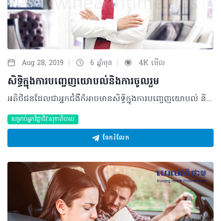
|
|
Aug 28, 2019
6 ឆ្នាំមុន
4K មើល
សិទ្ធិក្នុងការបញ្ចេញយោបល់និងការចូលរួម
អតិថិជនដែលជាអ្នកជំងឺក៏អាចមានសិទ្ធិក្នុងការបញ្ចេញយោបល់ និងការចូលរួមជាមួយអ្នកប្រកបវិជ្ជាជីវសុខាភិបាលផងដែរក្រៅពីសិទ្ធិជាច្រើនដែលពួកគេទទួលបាន។ តើគោលគំនិតគន្លឹះចំពោះសិទ្ធិក្នុងការបញ្ចេញយោបល់ និងការចូលរួមមានអ្វីខ្លះ? • អតិថិជនមានសិទ្ធិក្នុងការបញ្ចេញមតិយោបល់ទាក់ទងទៅនឹងសេវាថែទាំព្យាបាលដែលគេបានទទួលកន្លងមក។ • អតិថិជនមានសិទ្ធិក្នុងការតវ៉ា ឬប្តឹងនូវរាល់កំហុសឆ្គងដែលបង្កឡើងដោយអ្នកផ្តល់សេវា។ • អតិថិជនមានសិទ្ធិក្នុងការចូលរួមតាមរយៈតំណាងដែលគេបានជ្រើសតាំងសម្រាប់ការធ្វើផែនការ និងវាយតម្លៃសេវាសុខាភិបាល និងផ្តល់យោបល់អំពីគុណភាព និងលក្ខណៈដែលសេវាបានផ្តល់កន្លងមក។ តើការអនុវត្តចំពោះសិទ្ធិក្នុងការបញ្ចេញយោបល់និងការចូលរួមមានអ្វីខ្លះ? • អ្នកផ្តល់សេវាសុខភាពត្រូវចាត់ទុកថា មតិយោបល់របស់អតិថិជន ឬអ្នកតំណាងរបស់គាត់ជាព័ត៌មានត្រឡប់ប្រកបដោយស្ថាបនាសម្រាប់ខ្លួនឯងផង និងមូលដ្ឋានសុខាភិបាលផង។ • អ្នកផ្តល់សេវាសុខភាពត្រូវប្រើប្រាស់ប្រព័ន្ធផ្តល់ព័ត៌មានត្រឡប់ឲ្យបានទៀងទាត់ និងទាន់ពេលវេលាតាមដែលអាចធ្វើទៅបាន។ • អ្នកផ្តល់សេវាសុខភាពត្រូវបង្កើត និងលើកកម្ពស់បរិយាកាសមួយដែលគាំទ្រដល់បរិយាកាសព័ត៌មានត្រឡប់របស់អតិថិជននិងការធ្វើការតាមដានទៀងទាត់នូវវិធានការ ឬសកម្មភាពទាំងនេះ។ • គណៈកម្មការដែលតំណាងឲ្យសហគមន៍ត្រូវមានតួនាទីយ៉ាងសកម្មក្នុងការផ្តល់ព័ត៌មានត្រឡប់និងតាមដាននូវសកម្មភាពផ្តល់ព័ត៌មានត្រឡប់។ • រាល់ការប្តឹងតវ៉ាទាំងឡាយត្រូវមានភស្តុតាងច្បាស់លាស់សម្រាប់បង្ហាញទៅអាជ្ងាធរពាក់ព័ន្ធ ឬគណៈកម្មការដែលតំណាងឲ្យសហគមន៍។ • អ្នកតំណាងសហគមន៍ និងអង្គការសង្គមស៊ីវិលអាចផ្តល់ជាជំនួយការដល់អតិថិជនបាននៅពេលដែលគេចង់ប្តឹងតវ៉ាចំពោះអ្នកគ្រប់គ្រងមូលដ្ឋានសុខាភិបាល និងបុគ្គលិកសុខាភិបាលត្រូវសហការជាមួយអតិថិជនក្នុងការផ្តល់ព័ត៌មានពិតប្រាកដទាក់ទងទៅនឹងភស្តុតាងដែលត្រូវការ។ តើការទទួលខុសត្រូវចំពោះសិទ្ធិក្នុងការបញ្ចេញយោបល់ និងការចូលរួមមានអ្វីខ្លះ? • អតិថិជនត្រូវទទួលខុសត្រូវក្នុងការផ្តល់ព័ត៌មានត្រឡប់ពិតប្រាកដទៅអ្នកផ្តល់សេវាសុខាភិបាលដោយខ្លួនឯងផ្ទាល់ ឬតាមរយៈបងប្អូន ញាតិមិត្ត ឬតាមរយៈគណៈកម្មការដែលជាតំណាងរបស់ខ្លួន។ • អតិថិជនត្រូវទទួលខុសត្រូវក្នុងការជ្រើសរើសតំណាងរបស់ខ្លួនដែលតំណាងឲ្យសំឡេងរបស់ខ្លួនពិតប្រាកដ និងការពារផលប្រយោជន៍ឲ្យខ្លួនទាក់ទងទៅនឹងការផ្តល់សេវាសុខាភិបាល។ • អតិថិជន និងតំណាងរបស់ខ្លួនត្រូវទទួលខុសត្រូវការតាមដាននូវបញ្ហាទាំងឡាយដែលបានផ្តល់ព័ត៌មានត្រឡប់ទៅអ្នកផ្តល់សេវាសុខភាព។ បកស្រាយដោយ៖ វេជ្ជបណ្ឌិត ឡាក់ ឡេង ឯកទេសសុខភាពសាធារណៈ អនុប្រធានមជ្ឈមណ្ឌលជាតិ លើកកម្ពស់សុខភាព 2019 រក្សាសិទ្ធិគ្រប់យ៉ាង​ដោយ Healthtime Corporation ចំពោះគ្រប់អត្ថបទដោយគ្មានផ្នែកណាមួយត្រូវបោះពុម្ពផ្សាយចូលប្រព័ន្ធអុីនធឺណែតឧបករណ៍អេឡិចត្រូនិកអាត់ជាសំឡេងឬថតចំលងគ្រប់រូបភាពដោយគ្មានការអនុញ្ញាតឡើយ
សម្រាប់អ្នកវិជ្ជាជីវៈសុខាភិបាល
ចែករំលែក