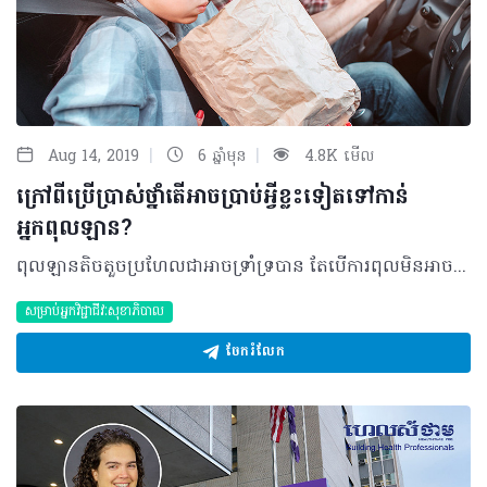
|
|
Aug 14, 2019
6 ឆ្នាំមុន
4.8K មើល
ក្រៅពីប្រើប្រាស់ថ្នាំតើអាចប្រាប់អ្វីខ្លះទៀតទៅកាន់
អ្នកពុលឡាន?
ពុលឡានតិចតួចប្រហែលជាអាចទ្រាំទ្របាន តែបើការពុលមិនអាចគ្រប់គ្រងបាន ជាពិសេសសម្រាប់ការធ្វើដំណើរផ្លូវឆ្ងាយទៀតនោះ ប្រាកដណាស់ពួកគេនឹងត្រូវការជំនួយ។ ក្នុងករណីបែបនេះ តើអ្នកនឹងណែនាំពីអ្វីខ្លះដល់ពួកគេ? ខាងក្រោមនេះអាចជាចម្លើយដ៏ល្អសម្រាប់ដោះស្រាយបញ្ហាពុលការធ្វើដំណើរ។ អ្វីគួរដឹង? ការរងឥទ្ធិពលពីការពុលឡាន ឬការធ្វើដំណើរផ្សេងទៀតអាចកើតមានឡើងលើបុគ្គលក្នុងអត្រា ៥ភាគរយនៃប្រជាជនទាំងអស់ ដែលភាគច្រើនបណ្តាលមកពី៖ - ការថប់បារម្ភ - អារម្មណ៍ភ័យខ្លាចក្នុងការជិះយន្តហោះ ទូក ឬឡាន - ការប្រើប្រាស់សារធាតុអាល់កុល ឬញៀន - អស់កម្លាំង និងគេងមិនគ្រប់គ្រាន់ជាដើម។ អ្វីគួរធ្វើ? សម្រាប់គន្លឹះចម្បងមួយចំនួន ដែលអាចណែនាំទៅអ្នកពុលការធ្វើដំណើររួមមាន៖ - ត្រូវញ៉ាំអាហារឲ្យបានឆ្អែតមុនពេលធ្វើដំណើរ - ចៀសវាងពិសាអាល់កុល - គួរអង្គុយនៅផ្នែកខាងមុខ សម្រាប់ការធ្វើដំណើរតាមទូក កប៉ាល់ ឬឡាន ហើយសម្រាប់យន្តហោះអាចជ្រើសរើសទីតាំងនៅកណ្តាល - គេងអំឡុងពេលធ្វើដំណើរ - ចៀសវាងនៅទីតាំងដែលមានក្លិនមិនល្អ។ អ្នកអាចផ្ដល់ជាឱសថនៅក្នុងក្រុម Antihistaminiques H1 ដែលមានឈ្មោះដូចជា៖ - Diphenhydramine (Nautamine)៖ អាចប្រើ ១ ឬកន្លះគ្រាប់ មុនពេលធ្វើដំណើរ ៣០នាទីរៀងរាល់ ៦ម៉ោងម្ដង តែហាមប្រើប្រាស់លើសពី ៦គ្រាប់ក្នុងមួយថ្ងៃ - Dramamine (Pharmacia) - Mercalm (Warner Lambert)៖ អាចលេប ១ ឬ ២គ្រាប់ រៀងរាល់ ៦ម៉ោងម្ដង និងមិនឲ្យលើសពី ៦គ្រាប់ក្នុងមួយថ្ងៃ - Nausicalm (Brother)៖ ជាឱសថទឹកដែលអាចប្រើបាន ១ ឬ ២ស្លាបព្រាបាយ រៀងរាល់ ៦ម៉ោងម្ដង និងមិនឲ្យលើស ១០ដងក្នុងមួយថ្ងៃ។ គួរបញ្ជាក់ផងដែរ ឱសថខាងលើគឺអាចផ្ដល់ឲ្យសម្រាប់តែមនុស្សពេញវ័យ និងកុមារដែលមានអាយុលើសពី ២ឆ្នាំ ហើយហាមប្រើប្រាស់សម្រាប់អ្នកជំងឺពាក់ព័ន្ធក្រពេញប្រូស្តាត ទឹកដក់ក្នុងភ្នែកនិងស្រ្តីមានផ្ទៃពោះ។ ក្រៅពីឱសថខាងលើ ក៏មានការណែនាំឲ្យប្រើប្រាស់ឱសថ Scopoderm TTS ដែលមានលក្ខណៈ៖ - ជាប្រភេទបន្ទះសម្រាប់បិតជាមួយប្រសិទ្ធភាពដល់ទៅ ៧២ម៉ោង រួមបញ្ចូលទៅដោយសារធាតុសកម្ម Scopolamine ដែលមានសមត្ថភាពប្រឆាំងអាការៈចង្អោរ ឬក្អួត។ ការប្រើប្រាស់ដោយបិតលើស្បែកបែបនេះ អាចកាត់បន្ថយផលរំខានដូចជា ធីងធោង និងស្ងួតមាត់ - គួរប្រើប្រាស់ឱសថដោយបិតលើស្បែកក្រោយត្រចៀក ក្នុងសភាពស្ងួតនិងចៀសវាងបិតលើសក់។ គួរបិតនៅមុនពេលធ្វើដំណើរចន្លោះពី ៦ ទៅ១២ ម៉ោងហើយអាចបកចេញបន្ទាប់ពីការធ្វើដំណើរបានបញ្ចប់ ប៉ុន្តែសម្រាប់ការធ្វើដំណើរផ្លូវឆ្ងាយអាចប្រើប្រាស់ឱសថរៀងរាល់ ៧២ ម៉ោងម្តង - សារធាតុសកម្ម Scopolamine អាចបង្កផលរំខានដូចជា៖ ស្ងួតមាត់ ទល់លាមក និងចៀសវាងប្រើប្រាស់សម្រាប់បុគ្គលដែលមានវ័យចំណាស់។ 2019 រក្សាសិទ្ធិគ្រប់យ៉ាង​ដោយ Healthtime Corporation ចំពោះគ្រប់អត្ថបទដោយគ្មានផ្នែកណាមួយត្រូវបោះពុម្ពផ្សាយចូលប្រព័ន្ធអុីនធឺណែតឧបករណ៍អេឡិចត្រូនិកអាត់ជាសំឡេងឬថតចំលងគ្រប់រូបភាពដោយគ្មានការអនុញ្ញាតឡើយ
សម្រាប់អ្នកវិជ្ជាជីវៈសុខាភិបាល
ចែករំលែក