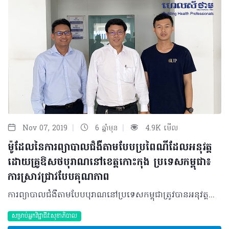
|
|
Nov 07, 2019
6 ឆ្នាំមុន
4.9K មើល
ម៉ូដែលនៃការព្យាបាលជំងឺតាមបែបប្រពៃណីដែលអនុវត្ត
ដោយគ្រូឱសថបុរាណនៅខេត្ដកោះកុង ប្រទេសកម្ពុជា៖
ការស្រាវជ្រាវបែបគុណភាព
ការព្យាបាលជំងឺតាមបែបបុរាណនៅប្រទេសកម្ពុជាត្រូវបានអនុវត្តធ្វើឡើងតាំងពីសម័យអង្គរ ហើយវាត្រូវបានប្រើប្រាស់យ៉ាងទូលំទូលាយរហូតមកដល់បច្ចុប្បន្ននេះ។ ជារឿយៗ វាត្រូវបានអនុវត្តដោយគ្រូឱសថបុរាណដែលគេហៅថា “គ្រូខ្មែរ” ដែលតែងតែជាអ្នកដែលត្រូវបានគេស្គាល់នៅក្នុងសង្គម។ ការអនុវត្តការព្យាបាលបែបបុរាណនៅតែជាការពេញនិយមសម្រាប់ប្រជាជន ដែលរស់នៅក្នុងតំបន់ជនបទ។ ទោះបីជាយ៉ាងណាក៏ដោយការចងក្រងឯកសារអំពីការអនុវត្តការព្យាបាលទាំងនេះគឺមិនទាន់ បានរៀបចំបានត្រឹមត្រូវនោះទេ។ ការស្រាវជ្រាវនេះ មានគោលបំណងក្នុងការធ្វើការអង្កេតលើម៉ូដែលការព្យាបាលជំងឺបែបបុរាណដែលត្រូវបានអនុវត្តដោយគ្រូឱសថបុរាណ នៅខេត្តកោះកុង ប្រទេសកម្ពុជា។ ក្នុងអំឡុងខែមេសា ឆ្នាំ២០១៨ គ្រូឱសថបុរាណចំនួន ៤ រូប ដែលរស់នៅក្នុងខេត្តកោះកុង ត្រូវបានធ្វើការសម្ភាសបែបស៊ីជម្រៅទៅលើ ៤ ចំណុច ដែលរួមមាន ការអង្កេតអំពីប្រភេទខុសៗគ្នានៃការអនុវត្តការព្យាបាលជំងឺបែបបុរាណ ការយល់ដឹងរបស់សហគមន៍ វិធីនៃការអនុវត្ត និងបទដ្ឋានសង្គម ដែលពាក់ព័ន្ធនឹងការអនុវត្តការព្យាបាលជំងឺបែបបុរាណ។ បច្ចេកទេសនៃការជ្រើសរើសគ្រូឱសថបុរាណត្រូវបានធ្វើឡើងដោយសំណាកបែប Snowball សម្រាប់ការស្រាវជ្រាវនេះ។ បច្ចេកទេសនៃការជ្រើសរើសគ្រូសំណាកបែប Snowball នេះ គឺតែងតែត្រូវបានគេយកមកអនុវត្តនៅក្នុងការសិក្សាស្រាវជ្រាវបែបគុណភាព ក្នុងការធ្វើការជ្រើសប្រភេទសំណាកអ្នកចូលរួមណាដែលមានការលំបាកក្នុងការស្វែងរក។ បន្ទាប់ពីបានប្រមូលទិន្នន័យរួចហើយតាមរយៈការសម្ភាស ដោយប្រើសំណួរបែបសំណួរបើក និងការថតចម្លងទុកទិន្នន័យត្រូវបានរៀបចំឡើងវិញ និងចែកចំណាត់ថ្នាក់តាមវិធីសាស្ត្រ Theme-wise ជាមួយនឹងសម្រង់ឃ្លាប្រយោគដែលពាក់ព័ន្ធ។ បន្ទាប់មកយើងធ្វើការកំណត់លេខកូដ ដោយផ្អែកលើគោលបំណងនៃការស្រាវជ្រាវ។ គោលគំនិតណាដែលមានលក្ខណៈប្រហាក់ប្រហែលគ្នាត្រូវបានបញ្ចូលទៅក្នុង Sub-theme ឬ Theme ជាមួយគ្នាបន្ទាប់មក លេខកូដចំពោះ Theme នីមួយៗត្រូវបានកំណត់។ បន្ទាប់ពីធ្វើការដាក់លេខកូដរួចហើយ ទិន្នន័យទាំងនោះត្រូវបានបកប្រែទៅជាភាសាអង់គ្លេស ហើយធ្វើការវិភាគបែប Thematic analysis។ លទ្ធផលនៃការសិក្សាបានបង្ហាញថាគ្រូឱសថបុរាណធ្វើការអនុវត្តការព្យាបាលជំងឺតាមម៉ូដែលអសាសនា និងម៉ូដែលសាសនា។ គ្រូឱសថបុរាណអនុវត្តការព្យាបាលជំងឺឲ្យអ្នកជំងឺនៅក្នុងគេហដ្ឋានរបស់ខ្លួន។ ការព្យាបាលជំងឺដោយបាលីភ្ជាប់ជាមួយនឹងការប្រើប្រាស់រុក្ខជាតិឱសថត្រូវបានអនុវត្តយ៉ាងទំលំទូលាយ។ គ្រូឱសថបុរាណធ្វើការសូត្របាលីទៅតាមសៀវភៅគម្ពីរនៅក្នុងដំណើរការនៃការព្យាបាល ដោយទាមទារយ៉ាងខ្លាំងនូវជំនឿ ឬការជឿរបស់អ្នកជំងឺ ដើម្បីឲ្យការព្យាបាលមានប្រសិទ្ធភាព។ គ្រូឱសថបុរាណពេលខ្លះ គាត់ធ្វើរោគវិនិច្ឆ័យនិងព្យាបាលជំងឺតាមរយៈការធ្វើការទំនាក់ទំនងជាមួយដួងព្រលឹងស័ក្តិសិទ្ធិ។ ការព្យាបាលជំងឺរបស់អ្នកជំងឺនៅតាមគេហដ្ឋានផ្អែកលើបទពិសោធន៍រយៈពេលយូររបស់គ្រូឱសថបុរាណ ក្នុងការព្យាបាលជំងឺ ជាមួយនឹងការប្រើប្រាស់រុក្ខជាតិឱសថនៅក្នុងតំបន់។ តម្លៃនៃការព្យាបាលជំងឺគឺអាស្រ័យលើស្ថានភាពជំងឺ។ សរុបរួម ការព្យាបាលជំងឺតាមបែបបុរាណគឺត្រូវបានអនុវត្តជាទូទៅសម្រាប់ការថែទាំសុខភាពជាបឋមនៅតាមតំបន់ជនបទនៃប្រទេសកម្ពុជា ជាពិសេសនៅក្នុងចំណោមប្រជាជនដែលមានកម្រិតជីវភាពទាប។ ការអង្កេតទៅលើម៉ូដែលនៃការព្យាបាលជំងឺបែបបុរាណគួរតែត្រូវបានបន្តធ្វើ ដើម្បីឲ្យយល់អំពីយន្តការនៃការព្យាបាលជំងឺឲ្យកាន់តែស៊ីជម្រៅជាងនេះ។ អ្នកនិពន្ធដែលជានិស្សិត និងសាស្ត្រាចារ្យមហាវិទ្យាល័យឱសថសាស្ត្រ នៃសាកលវិទ្យាល័យពុទ្ធិសាស្ត្រ ភ្នំពេញ ប្រទេសកម្ពុជា៖ កែវ សំអែល ពា ពិដោរ នី ច័ន្ទសីហា សឿន សុវណ្ណនេត្រ តាន់ គីមចេង លី មល្លិកា ជា ស៊ីន អត្ថបទ៖ ដកស្រង់ចេញពីទស្សនាវដ្ដី ហេលស៍ថាម ប្រូ លេខ ៨៣ 2019 រក្សាសិទ្ធិគ្រប់យ៉ាង​ដោយ Healthtime Corporation ចំពោះគ្រប់អត្ថបទដោយគ្មានផ្នែកណាមួយត្រូវបោះពុម្ពផ្សាយចូលប្រព័ន្ធអុីនធឺណែតឧបករណ៍អេឡិចត្រូនិកអាត់ជាសំឡេងឬថតចំលងគ្រប់រូបភាពដោយគ្មានការអនុញ្ញាតឡើយ
សម្រាប់អ្នកវិជ្ជាជីវៈសុខាភិបាល