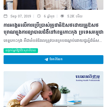
|
|
Sep 07, 2019
6 ឆ្នាំមុន
5.2K មើល
ការអង្កេតលើការប្រើប្រាស់រុក្ខជាតិឱសថដោយគ្រូឱសថ
បុរាណក្នុងការព្យាបាលជំងឺនៅខេត្ដកោះកុង ប្រទេសកម្ពុជា
ខេត្តកោះកុង គឺជាតំបន់ដែលត្រូវបានគ្របដណ្តប់ដោយជួរភ្នំដ៏ធំសម្បើមដែលហៅថាជួរភ្នំក្រវាញ។ ព្រៃឈើដែលគ្របដណ្តប់នៅទីនោះគឺព្រៃត្រូពិចជ្រៅដែលជាតំបន់ព្រៃឈើចម្រុះដ៏ធំបំផុតនៅតំបន់អាស៊ីអាគ្នេយ៍។ តំបន់ព្រៃនេះត្រូវបានកាន់កាប់ដោយអ្នកស្រុកដែលរស់នៅក្នុងតំបន់ ហើយអ្នកស្រុកតែងតែប្រមូលរុក្ខជាតិឱសថយកមកប្រើប្រាស់ក្នុងការព្យាបាលជំងឺផ្សេងៗ។ ការអង្កេតនេះត្រូវបានធ្វើឡើងក្នុងគោលបំណងដើម្បីរកឲ្យឃើញនូវវិធីដែលគ្រូឱសថបុរាណប្រើប្រាស់ រុក្ខជាតិឱសថក្នុងការព្យាបាលជំងឺនៅខេត្ដកោះកុង ប្រទេសកម្ពុជា។ ការអង្កេតនេះត្រូវបានធ្វើឡើងក្នុង ខែមេសា ឆ្នាំ ២០១៨។ បញ្ជីសំណួរបែប Semi-structure ត្រូវបានប្រើប្រាស់សម្រាប់ធ្វើការប្រមូលទិន្នន័យ។ បញ្ជីសំណួរត្រូវបានប្រើដើម្បីសម្ភាសន៍គ្រូឱសថបុរាណដែលប្រើរុក្ខជាតិឱសថដើម្បីព្យាបាលជំងឺចំនួន បីនាក់។ ឈ្មោះរុក្ខជាតិ ជំងឺដែលព្យាបាល ផ្នែករុក្ខជាតិ របៀបនៃការរៀបចំ និងការប្រើប្រាស់ត្រូវបានវិភាគដោយប្រើកម្មវិធី Microsoft Excel 2016។ ហ្វ្រេកង់ស៍ និងភាគរយត្រូវបានកំណត់ជាឧបករណ៍ស្ថិតិ។ លទ្ធផលនៃការអង្កេតបានបង្ហាញថា គ្រូឱសថបុរាណបានប្រើប្រាស់រុក្ខជាតិឱសថចំនួន ៤១ ប្រភេទ ក្នុងការព្យាបាលជំងឺ។ រុក្ខជាតិឱសថទាំងនោះត្រូវបានបែងចែកជា ២៥ គ្រួសារដែលភាគច្រើនរុក្ខជាតិឱសថគឺស្ថិតនៅក្នុងគ្រួសារ Fabaceae (9.76%; n=4), Rubiaceae (9.76%; n=4), Acanthaceae (7.32%; n=3) និង Asteraceae (7.32%; n=3)។ ផ្នែកដែលប្រើញឹកញាប់បំផុតគឺរុក្ខជាតិទាំងមូល (26.83%; n=11), សម្បក (14.63%; n=6), ផ្នែកលើដី (12.20%; n=5) និង ដើម (12.20%; n=5)។ រុក្ខជាតិឱសថ ត្រូវបានគេរៀបចំដោយប្រើវិធីសាស្រ្តស្ងោរ(92.68%; n=38) ប៉ុន្តែវិធីសាស្រ្តនៃការឆុងមានត្រឹមតែ 7.32% (n=3) ប៉ុណ្ណោះ។ ភាគច្រើនអ្នកស្រុកប្រើប្រាស់តាមមាត់ (87.80%; n=36)។ រុក្ខជាតិឱសថទាំងអស់ត្រូវបានប្រើដើម្បីព្យាបាលជំងឺផ្សេងៗ ដូចជា ជំងឺចាស់វង្វេង (3.57%; n=2), ជំងឺទាចទឹក (8.93%; n=5), ជំងឺឆ្កួតជ្រូក (3.57%; n=2), ស្ទះសរសៃឈាមបេះដូង (7.14%; n=4), ជំងឺរលាកក្រពះ (7.14%; n=4), ជំងឺមហារីកក្រពះ (5.36%; n=3), ជំងឺឫសដូងបាត (8.93%; n=5), ជំងឺមហារីកថ្លើម (5.36%; n=3), ជំងឺរលាកថ្លើមប្រភេទ B (8.93%; n=5), ជំងឺសួត (7.14%; n=4), ជំងឺគ្រុនចាញ់ (7.14%; n=4), ដុះសាច់ច្រមុះ (5.36%; n=3), រំលូតកូន (7.14%; n=4), ជំងឺរលាកទងសួត (5.36%; n=3), ជំងឺមហារីកបំពង់ក (5.36%; n=3) និងជំងឺក្រួសក្នុងតម្រងនោម (3.57%;n=2)។ ការសិក្សាស្រាវជ្រាវនេះផ្តល់នូវព័ត៌មានសំខាន់អំពីការប្រើប្រាស់រុក្ខជាតិឱសថ ដោយគ្រូឱសថបុរាណដែលរស់នៅតាមតំបន់ក្នុងខេត្តកោះកុងនៃប្រទេសកម្ពុជា។ សម្រាប់អ្នកវិទ្យាសាស្ត្រទាំងឡាយណាដែលចង់ធ្វើការសិក្សាស្រាវជ្រាវបន្តទៅលើរុក្ខជាតិដែលបានអង្កេតខាងលើនេះ សូមផ្តោតទៅលើការពិសោធន៍រកឲ្យឃើញនូវគីមីឱសថ ដែលបង្កប់នៅក្នុងរុក្ខជាតិឱសថទាំងនោះ។ អត្ថបទ៖ ដកស្រង់ចេញពីទស្សនាវដ្ដី ហេលស៍ថាម​ ប្រូ លេខ ៨២ អ្នកនិពន្ធដែលជានិស្សិតនិងសាស្ត្រាចារ្យនៃមហាវិទ្យាល័យឱសថសាស្ត្រ នៃសាកលវិទ្យាល័យពុទ្ធិសាស្ត្រ ភ្នំពេញ ប្រទេសកម្ពុជា​​៖ កែវ សំអែល ពា ពិដោរ នី ច័ន្ទ សីហា សឿន សុវណ្ណនេត្រ តាន់ គីមចេង ស្រី ពេជ ជា ស៊ីន 2019 រក្សាសិទ្ធិគ្រប់យ៉ាង​ដោយ Healthtime Corporation ចំពោះគ្រប់អត្ថបទដោយគ្មានផ្នែកណាមួយត្រូវបោះពុម្ពផ្សាយចូលប្រព័ន្ធអុីនធឺណែតឧបករណ៍អេឡិចត្រូនិកអាត់ជាសំឡេងឬថតចំលងគ្រប់រូបភាពដោយគ្មានការអនុញ្ញាតឡើយ
សម្រាប់អ្នកវិជ្ជាជីវៈសុខាភិបាល
ចែករំលែក