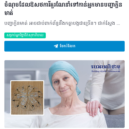
ចំណុចដែលឱសថការីគួរណែនាំទៅកាន់អ្នកមានបញ្ហាក្លិន
មាត់
បញ្ហាក្លិនមាត់ អាចជាប់ពាក់ព័ន្ធនឹងកត្តាបង្កជាច្រើន។ ជាក់ស្ដែង ក្រៅពីណែនាំឲ្យធ្វើការជួបពិគ្រោះជាមួយទន្តពេទ្យ អ្នកក៏អាចផ្ដល់ជាគន្លឹះផ្សេងទៀតសម្រាប់ពួកគេដើម្បីបំបាត់បញ្ហានេះ និងបង្កើនទំនុកចិត្តឡើងវិញ។ អ្វីគួរដឹង? ករណី ៩០% នៃបញ្ហាក្លិនមាត់ អាចបណ្តាលមកពីសំណល់អាហារ ឈាម កោសិកាក្នុងមាត់ ឬបាក់តេរី ដែលកើតមានឡើងនៅក្នុងលក្ខខណ្ឌដូចជា៖ - ដង្កូវស៊ីធ្មេញ ជំងឺនៅបណ្ដូលធ្មេញ រលាកអញ្ចាញធ្មេញ ការដាក់ធ្មេញមិនបានល្អ និងស្ងួតមាត់ជាដើម - ជំងឺនៅប្រព័ន្ធរំលាយអាហាររួមមាន រលាកក្រពះ ឬរលាកបំពង់អាហារ - មហារីកបំពង់កដំណាក់កាលចុងក្រោយ។ អ្វីគួរធ្វើ? សម្រាប់បញ្ហាក្លិនមាត់ភាគច្រើន (៩០%) ត្រូវបានណែនាំឲ្យជួបពិគ្រោះជាមួយទន្តពេទ្យ ប៉ុន្តែស្របពេលជាមួយគ្នាអ្នកក៏អាចណែនាំនូវគន្លឹះខ្លះៗដូចជា៖ - ជំនួសច្រាសដុសធ្មេញធម្មតាទៅជាប្រភេទច្រាសដើរដោយម៉ាស៊ីនដែលមានមុខងារអាចបាញ់ទឹកបាន (Waterpeek) ឬអាចប្រើប្រាស់សរសៃអំបោះទាក់ធ្មេញដែលមានសារធាតុសម្លាប់មេរោគប្រភេទ Corsodyl (Smithkline Beecham) - ប្រើប្រាស់ថ្នាំដុសធ្មេញដែលរួមផ្សំទៅដោយ ស័ង្កសី និងក្លរ ឬអាចលេបថ្នាំស័ង្កសី (Rubozine) ៣គ្រាប់ក្នុងមួយថ្ងៃ។ ប្រសិនបញ្ហាក្លិនមាត់មិនជាប់ពាក់ព័ន្ធនឹងសុខភាពមាត់ធ្មេញ អាចណែនាំអ្នកជំងឺឲ្យទៅពិនិត្យជាមួយវេជ្ជបណ្ឌិតជំនាញទូទៅ។ ចំណាំ៖ សូមកុំច្រឡំបញ្ហាក្លិនមាត់នេះ ទៅនឹងអ្នកជំងឺទឹកនោមផ្អែមបណ្តាលមកពីកង្វះអាំងស៊ុយលីនដែលអាចឲ្យមានក្លិនដូចទៅនឹងទឹកថ្នាំលាងក្រចកចេញតាមច្រមុះ។ ប្រភពយោង៖ Le vademecum de la Médication officinale អត្ថបទ៖ ដកស្រង់ចេញពីទស្សនាវដ្ដី ហេលស៍ថាម ប្រូ លេខ ៨៣ 2019 រក្សាសិទ្ធិគ្រប់យ៉ាង​ដោយ Healthtime Corporation ចំពោះគ្រប់អត្ថបទដោយគ្មានផ្នែកណាមួយត្រូវបោះពុម្ពផ្សាយចូលប្រព័ន្ធអុីនធឺណែតឧបករណ៍អេឡិចត្រូនិកអាត់ជាសំឡេងឬថតចំលងគ្រប់រូបភាពដោយគ្មានការអនុញ្ញាតឡើយ
សម្រាប់អ្នកវិជ្ជាជីវៈសុខាភិបាល
ចែករំលែក