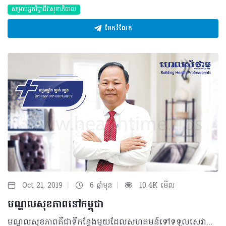
សម្រាប់អ្នកវិជ្ជាជីវៈសុខាភិបាល
ចែករំលែក
|
|
Oct 21, 2019
6 ឆ្នាំមុន
10.4K មើល
មណ្ឌលសុខភាពនៅកម្ពុជា
មណ្ឌលសុខភាពគឺជាទីកន្លែងមួយដែលសហគមន៍ទៅទទួលសេវាសុខភាព។ មន្រ្តីមណ្ឌលសុខភាពផ្តល់ជូនសេវាសុខភាពដែលឆ្លើយតបទៅនឹងតម្រូវការចាំបាច់របស់សហគមន៍។ ការងាររបស់មណ្ឌលសុខភាពជាមួយនឹងឃុំ សង្កាត់ គឺដើម្បីរក្សាសហគមន៍ឲ្យមានសុខភាពល្អ និងរស់នៅក្នុងជីវិតប្រកបដោយសុខុមាលភាព។ តើមណ្ឌលសុខភាពផ្ដល់ជូនសេវាសំខាន់ៗអ្វីខ្លះ? ១. សេវាសុខភាពម្តាយ ទារក កុមារ និងសុខភាពបន្តពូជ៖ • ការថែទាំមុនពេលសម្រាល • ការសម្រាលធម្មតា និងការសម្រាលដោយមានអន្តរាគមន៍ • ការថែទាំក្រោយសម្រាល • ការចាក់ថ្នាំបង្ការដល់កុមារ និងម្តាយ/ស្រ្តី • អាហារូបត្ថម្ភ • ការថែទាំទារកទើបនឹងកើត • ការបង្ការការឆ្លងមេរោគអេដស៍ពីម្តាយទៅកូន • សមាហរណកម្មទទួលបន្ទុកពិនិត្យព្យាបាលជំងឺកុមារ (សពជក) • ការពន្យារកំណើត និងសុខភាពបន្តពូជរបស់មនុស្សពេញវ័យ។ ២. សេវាផ្នែកជំងឺឆ្លង • ជំងឺកាមរោគ • ជំងឺអេដស៍ • ជំងឺរបេង • ជំងឺឃ្លង់ • ជំងឺគ្រុនចាញ់/ ជំងឺគ្រុនឈាម • ជំងឺផ្តាសាយបក្សី។ ៣. សេវាផ្នែកជំងឺមិនឆ្លង និងបញ្ហាសុខភាពផ្សេងទៀត • ជំងឺលើសឈាម • ជំងឺទឹកនោមផ្អែម • ជំងឺមហារីកសុដន់/ មហារីកមាត់ស្បូន • សុខភាពផ្លូវចិត្ត • សុខភាពមាត់ធ្មេញ • ការថែទាំភ្នែក • ការវះកាត់ និងការថែទាំរបួស។ ៤. ការផ្តល់សេវាទៅសហគមន៍ • ការផ្តល់ថ្នាំបង្ការដល់ស្រ្តី និងកុមារ • ការផ្តល់គ្រាប់ថ្នាំជីវជាតិអាដល់កុមារដែលមានអាយុពី ៦ ទៅ៥៩ខែ • ការផ្តល់ថ្នាំគ្រាប់ជាតិដែក និងអាស៊ីតហ្វូលិកដល់ស្រ្តីមានផ្ទៃពោះ និងថ្នាំទម្លាក់សត្វល្អិតដល់ស្រ្តីមុន និងក្រោយពេលសម្រាល • ការផ្តល់សេវាពន្យារកំណើត • ការស្រាវជ្រាវជំងឺរបេង • ការធ្វើតេស្ត និងព្យាបាលជំងឺគ្រុនចាញ់ឆាប់រហ័ស • ការថែទាំមុនសម្រាល និងក្រោយសម្រាល • ការតាមដានការលូតលាស់របស់កុមារដែលមានអាយុក្រោម ៥ឆ្នាំ • ការអប់រំ និងលើកកម្ពស់សុខភាព។ ៥. សេវាអប់រំ និងលើកកម្ពស់សុខភាពផ្សេងទៀតមណ្ឌលសុខភាពបានផ្តល់សេវាអប់រំសុខភាពនានាទាក់ទងនឹងជំងឺឆ្លង ជំងឺមិនឆ្លង និងបញ្ហាសុខភាពផ្សេងៗទៀតដូចជា គ្រឿងញៀន ការផ្តាច់ទម្លាប់ប្រើប្រាស់ថ្នាំជក់ និងគ្រឿងស្រវឹងជាដើម។ តើត្រូវបង់សេវាប៉ុន្មាននៅពេលទៅមណ្ឌលសុខភាពទាំងនោះ? នៅគ្រប់មណ្ឌលសុខភាពទាំងអស់នឹងមានបិទតារាងតម្លៃសេវាជាប់ទៅនឹងជញ្ជាំងក្នុងមណ្ឌលសុខភាពនោះ។ តម្លៃសេវារបស់មណ្ឌលសុខភាពអាចខុសគ្នាបន្តិចបន្តួចទៅតាមខេត្ត និងស្រុកនីមួយៗដោយយោងទៅតាមកម្រិតចំណូលចំណាយរបស់មណ្ឌលសុខភាព លក្ខខណ្ឌជីវភាពរបស់ប្រជាជន (តាមរយៈគណៈកម្មការគ្រប់គ្រងមណ្ឌលសុខភាព ស្រុកប្រតិបត្តិមន្ទីរសុខាភិបាលខេត្ត ឬក្រសួងសុខាភិបាល)។ ការបង់ថ្លៃសេវាសុខភាពនឹងត្រូវបានលើកលែងចំពោះអ្នកជំងឺណាដែលមានប័ណ្ឌក្រីក្រ។ ប្រសិនបើអ្នកជាសមាជិកបេឡាជាតិរបបសន្តិសុខសង្គម អ្នកក៏អាចទទួលបានគ្រប់សេវាទាំងអស់ផងដែរ ដោយពុំមានចេញប្រាក់សម្រាប់បង់ថ្លៃអ្នកប្រើប្រាស់ឡើយ។ គោលការណ៍ណែនាំប្រតិបត្តិការ សេវាបង្ការ គឺជាមធ្យោបាយដ៏ល្អបំផុតដើម្បីការពារអ្នក និងគ្រួសាររបស់អ្នកពីការធ្លាក់ខ្លួនឈឺ និងដើម្បីធានាថាគ្រួសាររបស់អ្នកមានសុខភាពល្អ។ ចូរចងចាំថា ”ការការពារប្រសើរជាងព្យាបាល” ចូរថែទាំគ្រួសាររបស់អ្នកឲ្យមានសុវត្ថិភាព និងសុខភាពល្អ។ សូមសម្គាល់ថា៖ ប្រសិនបើអ្នកមិនមានសៀវភៅសុខភាពមាតា ឬកុមារទេសូមកុំបារម្ភ ព្រោះមណ្ឌលសុខភាពនឹងចេញសៀវភៅថ្មីឲ្យអ្នក។ វាជាការសំខាន់ប្រសិនបើអ្នកមានសៀវភៅតាមដានសុខភាពជាប់មកជាមួយដើម្បីឲ្យពេទ្យអាចមើលប្រវត្តិអ្នកជំងឺ។ តើយើងទាក់ទងទៅកាន់មណ្ឌលសុខភាពបានដោយរបៀបណា? គ្រប់មណ្ឌលសុខភាពទាំងអស់ត្រូវបើកបម្រើការ ២៤ម៉ោងក្នុងមួយថ្ងៃ ៧ថ្ងៃក្នុងមួយសប្តាហ៍។ ចូរទៅកាន់មណ្ឌលសុខភាពដើម្បីជួបគ្រូពេទ្យប្រចាំការ។ គ្រប់មណ្ឌលសុខភាពទាំងអស់សុទ្ធតែបានចាត់ចែងមន្ត្រីប្រចាំការគ្រប់ពេលសម្រាប់ទទួលអតិថិជន។ បកស្រាយដោយ៖ វេជ្ជបណ្ឌិត ឡាក់ ឡេង ឯកទេសសុខភាពសាធារណៈ អនុប្រធានមជ្ឈមណ្ឌលជាតិលើកកម្ពស់សុខភាព អត្ថបទ៖ ដកស្រង់ចេញពីទស្សនាវដ្ដី ហេលស៍ថាម ប្រូ លេខ ៨៣ 2019 រក្សាសិទ្ធិគ្រប់យ៉ាង​ដោយ Healthtime Corporation ចំពោះគ្រប់អត្ថបទដោយគ្មានផ្នែកណាមួយត្រូវបោះពុម្ពផ្សាយចូលប្រព័ន្ធអុីនធឺណែតឧបករណ៍អេឡិចត្រូនិកអាត់ជាសំឡេងឬថតចំលងគ្រប់រូបភាពដោយគ្មានការអនុញ្ញាតឡើយ