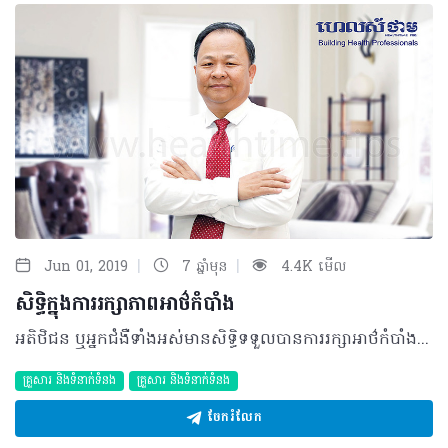
|
|
Jun 01, 2019
7 ឆ្នាំមុន
4.4K មើល
សិទិ្ធក្នុងការរក្សាភាពអាថ៌កំបាំង
អតិថិជន ឬអ្នកជំងឺទាំងអស់មានសិទ្ធិទទួលបានការរក្សាអាថ៌កំបាំងនូវរាល់ព័ត៌មានទាំងអស់ (ស្ថានភាព សុខភាព រោគវិនិច្ឆ័យ សភាពជំងឺ ការព្យាបាល និងព័ត៌មានផ្ទាល់ខ្លួនដទៃទៀត សូម្បីតែក្រោយពីគាត់ស្លាប់ក៏ដោយ។ ករណីសិក្សា៖ សុភា ជាគិលានុបដ្ឋាយិកានៅមណ្ឌលសុខភាព។ ថ្ងៃមួយមានអ្នកភូមិម្នាក់ឈ្មោះនារី បានមកមណ្ឌលសុខភាព ព្រោះនាងមានជំងឺទាក់ទងនឹងសុខភាពផ្លូវភេទ បន្ទាប់ពីបានពិនិត្យរួចរាល់ និងទទួលបានការណែនាំរួចមក នារីក៏បានជម្រាបលាអ្នកគ្រូពេទ្យសុភាទៅផ្ទះ ស្រាប់តែរំពេចនោះចិន្តាដែលជាអ្នកភូមិជាមួយនារីបានមកពិនិត្យសុខភាពនៅមណ្ឌលសុខភាពដែរ ហើយក៏បានលួចសួរអ្នកគ្រូពេទ្យសុភាអំពីអាការៈរោគរបស់នារី។ សុភា ដោយយល់ថា នារី និងចិន្តាជាអ្នកភូមិជាមួយគ្នា ក៏បានប្រាប់ពីអាការៈរោគរបស់នារី ទៅចិន្តា។ ការពិត នារីនិងចិន្តាបានឈ្លោះទាស់ទែងខ្វែងគំនិតគ្នាតាំងពីយូរមកហើយពួកគេរកឱកាសដើម្បីបង្ខូចកិត្តិយសគ្នាទៅវិញទៅមក។ បន្ទាប់ពីបានដឹងអំពីសភាពជំងឺរបស់នារី ចិន្តាបាននិយាយប្រាប់អ្នកភូមិពីម្នាក់ទៅម្នាក់ថានារី មានជំងឺស្វាយ ពីព្រោះនាងបានឆ្លងជំងឺនេះ និងជាមិនដាច់សោះដោយសារនាងធ្លាប់ធ្វើជានារីរកស៊ីផ្លូវភេទកាលពីនៅជាយុវតីដោយសារបញ្ហាគ្រួសាររបស់នាងក្រីក្រពេក។ សំណួរ៖ - តើនៅក្នុងរឿងនេះ នារីបានឆ្លើយតបវិញ (មានប្រតិកម្ម) យ៉ាងណាខ្លះ? តើនាងទទួលនូវការខូចចិត្តដែរឬទេ? - តើនារីមានអារម្មណ៍ចំពោះអ្នកគ្រូពេទ្យសុភាយ៉ាងណាដែរ? - បើអ្នកគ្រូសុភាបានដឹងរឿងរ៉ាវនេះកើតឡើង តើគាត់មានអារម្មណ៍យ៉ាងដូចម្តេច? - ក្នុងនាមជាគ្រូពេទ្យ តើយើងគួរធ្វើដូចជាអ្នកគ្រូពេទ្យសុភាដែរឬទេ? តើការអនុវត្តចំពោះសិទ្ធិក្នុងការរក្សាភាពអាថ៌កំបាំងមានអ្វីខ្លះ? • អ្នកគ្រប់គ្រងមូលដ្ឋានសុខាភិបាល និងអ្នកទទួលខុសត្រូវត្រូវធានាថារាល់ឯកសារ បញ្ជី និងទិន្នន័យរបស់អតិថិជនត្រូវរក្សាទុកឲ្យបានត្រឹមត្រូវ និងនៅកន្លែងមានសុវត្ថិភាព • មូលដ្ឋានសុខាភិបាលត្រូវមានទម្រង់បែបបទការងារច្បាស់លាស់សម្រាប់អនុញ្ញាតឲ្យបុគ្គលិកសុខាភិបាលក្នុងការចូលទៅប្រើប្រាស់នូវរាល់ឯកសារបញ្ជី និងទិន្នន័យរបស់អតិថិជន • រាល់ឯកសារ ឬបញ្ជីរបស់អតិថិជនអាចដកយកបានដោយបុគ្គលិកសុខាភិបាលដែលបានចាត់តាំងត្រឹមត្រូវ • អ្នកផ្តល់សេវាត្រូវប្រើប្រាស់បណ្តាញទំនាក់ទំនងដែលធានានូវការសម្ងាត់ និងដោយមានការយល់ព្រមពីអតិថិជន • អ្នកគ្រប់គ្រងសុខាភិបាល និងអ្នកទទួលខុសត្រូវត្រូវធានាថារាល់ព័ត៌មានសម្ងាត់ទាំងអស់អាចបង្ហាញឲ្យដឹង លុះត្រាតែអតិថិជនយល់ព្រម • ប្រសិនបើមានការស្នើសុំព័ត៌មាន សម្រាប់ការងារទាក់ទងនឹងច្បាប់ការស្នើសុំនោះត្រូវធ្វើតាមរយៈលិខិតផ្លូវការ • ព័ត៌មានសម្ងាត់ស្តីពីសុខភាពរបស់អតិថិជនអាចប្រើប្រាស់ ឬបង្ហាញឲ្យដឹង (ឈ្មោះ ទីកន្លែង) ដល់អង្គភាពរដ្ឋ ឬឯកជនដែលទទួលស្គាល់ដោយច្បាប់ ឬធម្មនុញ្ញ សម្រាប់តែវិធានការនានាក្នុងកិច្ចការទប់ស្កាត់ ភយន្តរាយ • អ្នកគ្រប់គ្រងសុខាភិបាល និងអ្នកទទួលខុសត្រូវ ត្រូវធានាថារាល់ទិន្នន័យសម្ងាត់ទាំងអស់របស់អតិថិជនត្រូវបានការពារ និងរក្សាទុកបានត្រឹមត្រូវ • សារធាតុរបស់មនុស្សដូចជា ឈាម ជាលិកា និងសរីរាង្គដទៃទៀតដែលជាប្រភពនៃព័ត៌មានរបស់អតិថិជន ត្រូវកម្ទេចចោលឲ្យបានត្រឹមត្រូវ ឬរក្សាទុកនៅកន្លែងដែលមានសុវត្ថិភាព • អ្នកផ្តល់សេវាត្រូវប្រាប់អតិថិជនឲ្យដឹងពីរបៀប និងពេលវេលាដែលអាចដកយករាល់ទិន្នន័យនៅពេលដែលត្រូវការ • អ្នកផ្តល់សេវាត្រូវដឹងពីគោលបំណងនៃការប្រើទិន្នន័យរបស់អតិថិជន។ តើការទទួលខុសត្រូវ ចំពោះសិទ្ធិក្នុងការរក្សាភាពអាថ៌កំបំាងមានអ្វីខ្លះ? • អតិថិជនទទួលខុសត្រូវក្នុងការរក្សាទុកព័ត៌មានសុខាភិបាលដែលបានប្រគល់។ បកស្រាយដោយ៖ វេជ្ជបណ្ឌិត ឡាក់ ឡេង ឯកទេសសុខភាពសាធារណៈអនុប្រធានមជ្ឈមណ្ឌលជាតិលើកកម្ពស់សុខភាព អត្ថបទ៖ ដកស្រង់ចេញពីទស្សនាវដ្ដី ហេលស៍ថាម ប្រូ លេខ ៧៩ ©2019 រក្សាសិទ្ធិគ្រប់យ៉ាង​ដោយ Healthtime Corporation ចំពោះគ្រប់អត្ថបទដោយគ្មានផ្នែកណាមួយត្រូវបោះពុម្ពផ្សាយចូល ប្រព័ន្ធអុីនធឺណែតឧបករណ៍អេឡិចត្រូនិកអាត់ជាសំឡេងឬថតចំលងគ្រប់រូបភាពដោយគ្មានការអនុញ្ញាតឡើយ
គ្រួសារ​ និងទំនាក់ទំនង
គ្រួសារ​ និងទំនាក់ទំនង
ចែករំលែក