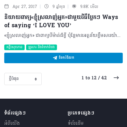
|
|
Apr 27, 2017
9 ឆ្នាំមុន
9.8K មើល
និយាយពាក្យ«ខ្ញុំស្រលាញ់អ្នក»ជាមួយវិធីប្លែកៗ Ways
of saying ‘I LOVE YOU’
«ខ្ញុំស្រលាញ់អ្នក» ជាពាក្យបីម៉ាត់ដ៏ខ្លី ប៉ុន្តែមានអត្ថន័យខ្លឹមសារយ៉ាងជ្រាលជ្រៅ ហើយក៏អាចផ្លាស់ប្តូរអារម្មណ៍របស់មនុស្សម្នាក់ឲ្យក្លាយជាបុគ្គលដែលមានក្តីសុខជាងគេ នៅលើភពផែនដីនេះ ជួនកាលទៀតក៏ធ្វើឲ្យគេស្រក់ទឹកភ្នែកដោយមិនដឹងខ្លួនដោយសារតែទឹកចិត្តត្រេកអរ និងរំភើបពេលដែលបានស្តាប់លឺទៀតផង។ ពាក្យបីម៉ាត់នេះគួរតែប្រើឲ្យបានញឹកញាប់ ចំពោះតែមនុស្សម្នាក់ដែលអ្នកគិតថាសំខាន់សម្រាប់របស់អ្នកបានហើយ។ សម្រាប់អត្ថន័យនេះ យើងសូមលើកយកនូវវិធី១៨យ៉ាងដ៏រ៉ូមែនទិកដែលលោកអ្នកអាចនឹងអ​នុវត្ត ដើម្បីបន្ថែមនូវភាពផ្អែមល្អែមដល់ចំណងស្នេហារបស់អ្នកទាំងពីរទៀត ចង់ដឹងថាមានអ្វីខ្លះ?​តោះ! តាមដានជាមួយគ្នា... · និយាយប្រាប់ថាស្រលាញ់ជាមួយនឹងភាសាផ្សេងៗពីគ្នា ៖ សាកនិយាយ ឬផ្ញើរពាក្យទាំងនោះទៅគេ ហើយឲ្យគេស្វែងរកអត្ថន័យដោយខ្លួនឯង នោះស្នាមញញឹមនឹងលេចចេញលើទឹកមុខគេជាមិនខាន។ · ប្រើប្រាស់ពាក្យស្លោក ឬសុភាសិតផ្អែមល្អែម ៖ ប្រសិនបើអ្នកមិនអាចរកនឹកពាក្យសម្តីល្អៗ ឬផ្អែមល្អែមណា ដោយខ្លួនឯងទេ អ្នកអាចរកបានរាប់លានឃ្លានៅលើអ៊ិនធឺណែតក្នុងពេលមិនដល់មួយនាទីផង។ ឮ · ភ្ជាប់ជាមួយនឹងកាដូ ៖ ការជូនកាដូទៅនរណាម្នាក់ជាវិធីងាយបំផុតក្នុងការបញ្ជាក់នូវការព្រួយបារម្ភទៅកាន់គេ ជាជាងការឲ្យតែវត្ថុទទេ អ្នកអាចភ្ជាប់ជាមួយនឹងកាតមួយដែលមានពាក្យថា «ខ្ញុំស្រលាញ់អ្នក»ផងដែរ។ · សាក់ឈ្មោះមនុស្សជាទីស្រលាញ់ ឬពាក្យថា«ស្រលាញ់» ៖ វាជាសញ្ញាមួយដែលនឹងមានអាយុកាលយូរ។ · សរសេរឈ្មោះមនុស្សជាទីស្រលាញ់​ ៖ បើអ្នកមិនហ៊ានប្រថុយនឹងការសាក់ទេអ្នកក៏អាចត្រឹមតែធ្វើការឆ្លាក់ឈ្មោះរបស់គេនៅលើក្រដាស ឬដៃហើយបង្ហាញដល់គេទៅក៏បានដែរ។ · បង្កើតកម្រងរូបភាព ៖ បើអ្នកមានភាពសិល្បៈក្នុងការគូររូបនោះ អ្នកអាចចំណាយពេលខ្លះបង្កើតជាសាច់រឿងស្នេហារបស់អ្នកទាំងពីរ ហើយបន្ថែមនូវកិច្ចសន្ទនាដែលបើកបង្ហាញពីទឹកចិត្តស្នោះស្នេហ៍របស់អ្នកចំពោះគេ។ វាពិតជាគួរឲ្យស្រលាញ់ និងពោរពេញដោយការច្នៃប្រឌិតពិតមែន។ ម្យ៉ាងលោកអ្នកក៏អាចធ្វើការស្វែងរកកម្មវិធីកុំព្យូទ័រណា ដែលជួយអ្នកក្នុងការបំពេញកិច្ចការនេះផងដែរ។ · ប្រើប្រាស់បណ្តាញសង្គម ៖ បង្ហាញពីទឹកចិត្ត និងក្តីស្រលាញ់របស់អ្នកចំពោះគេ តាមរយៈបណ្តាញសង្គមល្បីៗផ្សេងៗ ជាមួយនឹងឃ្លាខ្លីៗ ឬរូបភាពនៃអ្នក និងគេ។ · បង្កើតភាសាសម្ងាត់ ៖ នៅពេលធ្វើការទាក់ទង ឬឆ្លើយឆ្លងគ្នាជាមួយនឹងភាសាសម្ងាត់ដែលមានតែអ្នកទាំងពីរដែលដឹង និងយល់នោះ​ វាក៏រូបភាពមួយដែលគេគ្រប់គ្នាច្រណែនផងដែរ។ ពេលនោះ អ្នកក៏មិនបាច់បារម្ភអំពីការបែកធ្លាយផ្សេងៗទៅកាន់អ្នកដទៃដែរ។ · ប្រើនិមិត្តសញ្ញា ឬភាសាក្រៀម ៖ ” I Love You” គ្រប់ពេលពេក គ្រាន់តែគិតក៏គួរឲ្យធុញ និងជ្រេញដែរ ជួនកាលគេក៏គិតថាអ្នកនិយាយឲ្យតែហើយៗដែរ។ សាកប្រើសញ្ញាផ្សេងៗជំនួសវិញ​ ដូចជាxoxo
គន្លឹះសុខភាព
គ្រួសារ​ និងទំនាក់ទំនង
ចែករំលែក
1 to 12 / 42
ទំព័រផ្សេងៗ
ប្រភេទផ្សេងៗ
អំពីយើង
ទំព័រដើម