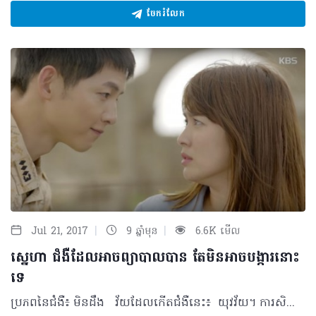
ចែករំលែក
|
|
Jul 21, 2017
9 ឆ្នាំមុន
6.6K មើល
ស្នេហា ជំងឺដែលអាចព្យាបាលបាន តែមិនអាចបង្ការនោះ
ទេ
ប្រភពនៃជំងឺ៖ មិនដឹង វ័យដែលកើតជំងឺនេះ៖ យុវវ័យ។ ការសិក្សាថ្មីៗនេះបានបង្ហាញថាជំងឺនេះអាចប៉ះពាល់មនុស្សដល់អាយុ២៥ឆ្នាំ។ កត្តាហានិភ័យ៖ អាយុគឺជា កត្តាហានិភ័យដ៏ចម្បងមួយ។ កត្តាផ្សេងៗទៀតមានដូចជា៖ · ការសិក្សាក្នុងថ្នាក់តែមួយដែលមានប្រុស និងស្រីរួមគ្នា · ទូរស័ព្ទដៃ · ភាពយន្ត · អ៊ីនធើណែត រោគសាស្ត្រ៖ ធ្វើឲ្យប្រព័ន្ធសរីរាង្គជាច្រើនមានបញ្ហា។ លក្ខណៈគ្លីនិក៖ រោគសញ្ញា 1. លក្ខណៈទូទៅដែលច្រើនកើតមានលើជំងឺនេះ គឺការឈឺចាប់នៅក្នុងបេះដូងដែលជារឿយៗត្រូវបានពណ៌នាដោយអ្នកជំងឺថាជាការឈឺចាប់តែ ធ្វើឲ្យមានអារម្មណ៍ល្អ (Sweet Pain)។ 2. ការបាត់បង់ចំណង់អាហារ 3. ភាពមិនងងុយគេង 4. យល់សប្តិទាំងថ្ងៃ 5. បាត់បង់ចំណូលចិត្តក្នុងការងារ។ អ្នកជំងឺអាចមានគ្រោះថ្នាក់ក្នុងការវិវឌ្ឍទៅជាករីនិពន្ធ។ សញ្ញាដែលគ្រូពេទ្យរកឃើញ៖ 1. ប្រស្រីភ្នែករីកធំ (ពេលស្វែងរកអ្នកជាទីស្រឡាញ់របស់ពួកគេ) 2. ឡើងក្រហមនៅលើថ្ពាល់ទាំងសងខាង (ជាទូទៅ ច្រើនកើតមានចំពោះស្រ្តី) 3. ពេលស្ដាប់បេះដូង ៖ សម្លេងទីមួយនៃបេះដូងលឺ LOVE ជំនួសឲ្យការលឺ LUB 4. ញញឹមដាក់ខ្លួនឯង/ញញឹមម្នាក់ឯង។ ការបង្កជំងឺ និងសញ្ញាគ្លីនិក៖ ជំងឺមានការប្រែប្រួលបន្តិចម្ដងៗក្នុងដំណាក់កាលចាប់ផ្តើមដំបូង។ អ្នកជំងឺមានរោគសញ្ញាមិនច្បាស់លាស់ដូចជាការបាត់បង់ចំណង់អាហារ លែងងងុយគេងជាដើម។ ក្រោយមកទៀត មានការវិវឌ្ឍជាបញ្ហាទៅលើប្រព័ន្ធសរីរាង្គជាច្រើនបានកើតឡើងជាមួយនឹងរោគសញ្ញាផ្សេងៗគ្នា។ រោគសញ្ញាមានសភាពកាន់តែអាក្រក់នៅពេលដែលអ្នកជំងឺបានឃើញអ្នកជាទីស្រឡាញ់របស់ពួកគេ។ ការមើលឃើញនៃសេចក្ដីស្រឡាញ់របស់អ្នកជំងឺធ្វើឲ្យមានការកន្ត្រាក់នៃ Radial fibers នៃសាច់ដុំ Iris ដែលនាំឲ្យមានការរីកនៃប្រស្រីភ្នែក។ ភ្នែករបស់អ្នកជំងឺបើកធំៗ ហើយមិនព្រិចភ្នែកទេ។ សាច់ដុំ Zygomaticus major កន្ត្រាក់ដោយស្វ័យប្រវត្តិធ្វើឲ្យអ្នកជំងឺញញឹមដោយមិនដឹងខ្លួន។ នៅពេលដែលអ្នកជំងឺចូលទៅជិតអ្នកជាទីស្រឡាញ់របស់ពួកគេ Action Potential ត្រូវបានបង្កើតឡើងក្នុងចង្វាក់មួយដែលមិនទៀងទាត់នៅក្នុង បេះដូង ហើយបាត់បង់ចង្វាក់បេះដូងធម្មតា។ ការពិនិត្យមើលតាមមីក្រូទស្សន៍ទៅលើសាច់ដុំបេះដូងបានបង្ហាញថាមានវត្តមាននៃជាលិកា Pacemaker មិនប្រក្រតីនៅកន្លែងមួយដែលគេហៅថា Romantic Spots ដែលវាទទួលខុសត្រូវចំពោះការបាត់បង់ចង្វាក់បេះដូង។ អ្នកជំងឺមានអារម្មណ៍តប់ប្រមល់ ហើយក្រោយមកមានការឈឺចាប់ក្នុងបេះដូង។ វាគឺជាលក្ខណៈនៃការឈឺចាប់មួយប្រភេទដែលអ្នកជំងឺចង់បាន កាន់តែច្រើនឡើងៗ។ នៅដំណាក់កាលធ្ងន់ធ្ងរ វាអាចប៉ះពាល់ដល់ខួរក្បាល។ ប្រសិនបើអ្នកមិនត្រូវបានព្យាបាលត្រឹមត្រូវនោះទេស្ថានភាពអាច នឹងកាន់តែអាក្រក់។ ការព្យាបាល៖ ការព្យាបាលដោយការរៀបអាពាហ៍ពិពាហ៍ (Marriage Therapy) គឺអាចមានប្រសិទ្ធភាពជាសះស្បើយរហូតដល់ ១០០%។ ជាទូទៅ វាមានប្រសិទ្ធភាពតែចំពោះអ្នកជំងឺដែលមានអាយុចាប់ពី២២ឆ្នាំឡើងទៅ។ ប្រសិនបើព្យាបាលមុនអាយុនេះ វាអាចមានផលប៉ះពាល់ជាច្រើន។ វិធានការក្នុងការបង្ការជំងឺ៖ ការខិតខំប្រឹងប្រែងជាច្រើនត្រូវបានធ្វើឡើង ដើម្បីទប់ស្កាត់ជំងឺនេះ។ អង្គការស្នេហាពិភពលោក (The World Love Organization ឬWLO) គណៈកម្មាធិការអ្នកជំនាញបានប្រកាសថាជំងឺនេះមិនអាចចៀសវាងបានទេក្នុងក្រុមអាយុដែលបានរៀបរាប់ខាងលើ ហើយការបង្ការ គឺមិនអាចធ្វើទៅរួចនោះទេ។ ការព្យាយាមរារាំងភាពធម្មតានៃជំងឺនេះអាចធ្វើឲ្យសភាពជំងឺកាន់តែធ្ងន់ធ្ងរឡើង។ ដូច្នេះវិធានការក្នុងការជួយអន្តរាគមន៍ក្នុងជំងឺនេះត្រូវបានហាមឃាត់យ៉ាងដាច់ខាត។ ©2017 រក្សាសិទ្ធិគ្រប់យ៉ាង​ដោយ Health Time Corporation ចំពោះគ្រប់អត្ថបទដោយគ្មានផ្នែកណាមួយត្រូវបោះពុម្ពផ្សាយចូល ប្រព័ន្ធអ៊ីនធឺណែតឧបករណ៍អេឡិចត្រូនិកអាត់ជាសំឡេងឬថតចំលងគ្រប់រូបភាពដោយគ្មានការអនុញ្ញាតឡើយ។