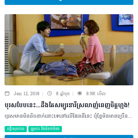
|
|
Jan 12, 2018
8 ឆ្នាំមុន
8.9K មើល
បុរសបែបនេះ...ដឹងតែសម្បូរនារីស្រលាញ់ពេញចិត្តហ្មង!
បុរសមានមិនតិចនាក់នោះទេនៅលើផែនដីនេះ ប៉ុន្តែមិនមានច្រើននោះទេដែលមានគុណសម្បត្តិដូចនឹងអ្វីដែលមិត្តនារីភាគច្រើនរំពឹងចង់បាន...តើអ្នកដឹងទេថាតើមានអ្វីខ្លះ​ដែលជាមន្តស្នេហ៍ទាក់ចិត្តមិត្តនារី? តោះ! អានបន្តទៀត ដើម្បីសិក្សាពីលក្ខណៈសម្បត្តិ៥យ៉ាងដែលត្រូវបានចាត់ទុកថាជាចំណុចដែលស្រ្តីភាគច្រើនស្រលាញ់ពេញចិត្ត... •គេជាមនុស្សស្មោះត្រង់ និងស្មោះស្ម័គ្រ ៖ មាននារីជាច្រើនបានធ្លាប់បានជួបប្រទះនឹងបុរសដែលបានក្លែងបន្លំជាសុភាពបុរស ដែលជាមេរៀនមួយធ្វើឲ្យនាងពិបាកទទួលយក និងជឿទុកចិត្តបុរសដែលនាងជួបក្រោយៗមកទៀត។ ដូច្នេះហើយ ប្រសិនបើអ្នកធ្លាប់ជាមនុស្សប្រភេទនេះមែន ត្រូវឆាប់កែខ្លួន ហើយប្រាប់នាងដោយស្មោះថា អ្នកបានកែខ្លួនហើយ ហើយត្រូវចៀសវាងដាច់ខាតនូវការបង្កើតប្រវត្តិសាស្រ្តច្រំដែល ឬរំលឹកអំពីបទពិសោធន៍កន្លងមកជាមួយនឹងគូស្នេហ៍ចាស់។ •គេជាមនុស្សដែលកំប្លែង ៖ នារីជាច្រើនចូលចិត្តបុរសដែលចេះនិយាយលាយឡំជាមួយនឹងពាក្យពេចន៍លេបខាយ និងកំប្លែងដែលអាចផ្តល់នូវភាពរីករាយក៏ដូចជាស្នាមញញឹមដល់រូបគេស្ទើរតែគ្រប់ពេលវេលា។ ហេតុនេះហើយ កុំធ្វើខ្លួនជាមនុស្សសោះកក្រោះ ដែលមិនចេះមាត់អីសោះ តែក៏កុំធ្វើជាមនុស្សដែលនិយាយច្រើនហួសដែរ។ •គេជាមនុស្សមានមហិច្ឆតា ៖ បុរសដែលមានមន្តស្នេហ៍ទាក់ទាញខ្លាំង ជាបុរសដែលមានគោលដៅ មានមហិច្ឆតា និងផែនការនៃជីវិតច្បាស់លាស់។ វាប្រៀបបាននឹងទំនុកចិត្តមួយដែលអាចឲ្យនារីមើលឃើញថា អ្នកជាមនុស្សគួរឲ្យពឹងពាក់បាន និងមានកម្លាំងចិត្តក្នុងការដើរលើផ្លូវដែលខ្លួនបានកំណត់ទុក។ នារីមិនចូលចិត្តបុរសដែលមួយថ្ងៃៗគិតតែពីអង្គុយសំកុក មិនដឹងថាអនាគតទៅ ខ្លួនធ្វើអ្វីនោះឡើយ។ •គេមានអនាម័យខ្លួនប្រាណល្អ ៖ ថ្វីត្បិតថារូបសម្បតិ្តមិនមែនជាចំណុចសំខាន់ចំពោះបុរសក៏ដោយ តែក៏អ្នកមិនអាចបណ្តោយខ្លួនឲ្យសាមញ្ញពេកនោះដែរ។ មិនចាំបាច់ដល់ថ្នាក់រៀបចំខ្លួនឲ្យដូចតារាល្បីអីនោះទេ គ្រាន់តែមានអនាម័យល្អជាប្រចាំ ដោយការប្រើប្រាស់សាប៊ូដុសខ្លួនដែលមានក្លិនតិចៗ ឬប្រើទឹកអប់ដែលមានក្លិនក្រអូបប្រហើរគួរឲ្យទាក់ទាញ ស្លៀកសំលៀកបំពាក់ដែលមានរបៀប (មិនឡូយឆាយពេក មិនចាស់គំរឹលពេក) រៀបម៉ូតសក់ឲ្យមានសណ្តាប់ធ្នាប់ សម្អាតក្រចកដៃក្រចកជើងជាដើម។ •គេជាមនុស្សមើលទៅមានអំណាច និងចេះការពារ ៖ វាការជាការពិតដែលថានារីចូលចិត្តបង្ហាញភាពឯករាជ្យរបស់ខ្លួន ប៉ុន្តែពួកគេពិតជាចូលចិត្តបុរសដែលពោរពេញដោយអំណាច និងភាពជាម្ចាស់ការលើខ្លួនឯងដែលអាចធ្វើឲ្យគេអាចពឹងផ្អែកបាន។ ក្នុងកាលៈទេសៈដែលមានរឿងហេតុ ឬគ្រោះថ្នាក់អ្វីកើតឡើង ត្រូវចេះការពារនាង ធ្វើយ៉ាងណាបំបាត់នូវអារម្មណ៍តក់ស្លុត និងព្រួយបារម្ភពីក្នុងចិត្តរបស់នាងឲ្យបាន។ ©2018 រក្សាសិទ្ធិគ្រប់យ៉ាង​ដោយ Healthtime Corporation ចំពោះគ្រប់អត្ថបទដោយគ្មានផ្នែកណាមួយត្រូវបោះពុម្ពផ្សាយចូល ប្រព័ន្ធអ៊ីនធឺណែតឧបករណ៍អេឡិចត្រូនិកអាត់ជាសំឡេងឬថតចំលងគ្រប់រូបភាពដោយគ្មានការអនុញ្ញាតឡើយ
គន្លឹះសុខភាព
គ្រួសារ​ និងទំនាក់ទំនង