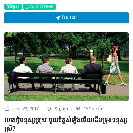
ជំងឺផ្សេងៗ
គ្រួសារ​ និងទំនាក់ទំនង
ចែករំលែក
|
|
Jun 23, 2017
9 ឆ្នាំមុន
15.3K មើល
ហេតុអ្វីមនុស្សប្រុស ចូលចិត្តសំឡឹងមើលដើមទ្រូងមនុស្ស
ស្រី?