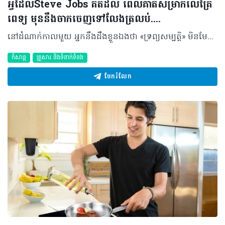
អ្វីដែលSteve Jobs គិតដល់ ពេលគាត់សម្រាកលើគ្រែ
ពេទ្យ មុននឹងចាកចេញទៅលែងត្រលប់....
នៅដំណាក់កាលមួយ អ្នកនឹងដឹងខ្លួនឯងថា «ទ្រព្យសម្បត្តិ» មិនមែនជាអ្វីគ្រប់យ៉ាង ហើយរឹតតែមិនមែនជាអ្វិដែលអ្នកអាចរក្សា និងយកទៅបាន ក្រោយពេលបាត់បង់ជីវិតនោះទេ... តើអ្វីទៅដែលមានតម្លៃមហាសាល? តើអ្វីទៅដែលអ្នកគួរយកចិតទុកដាក់គ្រប់ពេល ទើបមិនប្រឈមនឹងភាពស្តាយក្រោយ? ចុចមើលវីដេអូទាំងអស់គ្នា...
កំសាន្ត
គ្រួសារ​ និងទំនាក់ទំនង
ចែករំលែក