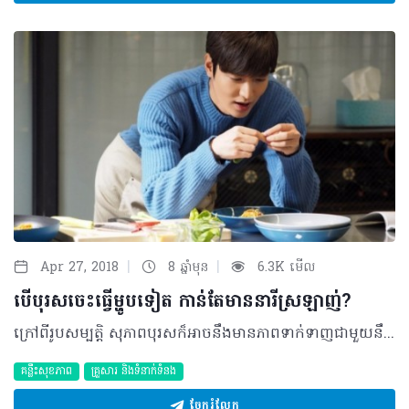
|
|
Apr 27, 2018
8 ឆ្នាំមុន
6.3K មើល
បើបុរសចេះធ្វើម្ហូបទៀត កាន់តែមាននារីស្រឡាញ់?
ក្រៅពីរូបសម្បត្តិ សុភាពបុរសក៏អាចនឹងមានភាពទាក់ទាញជាមួយនឹងទេពកោសល្យ និងជំនាញផ្សេងៗរបស់ខ្លួន។ ជាក់ស្តែង ការចេះចម្អិនអាហារក៏ជាមន្តស្នេហ៍ទាក់ទាញមួយបែបផងដែររបស់បុរស....កាលពី៣០ឆ្នាំមុន មនុស្សប្រុសគិតថាការចម្អិនម្ហូបអាហារ គឺជាការងាររបស់ស្រ្តី។ តែបើក្រឡេកមកមើលបុរសសម័យថ្មីវិញ ៤៣%នៃពួកគេបានបែរមករកការចម្អិនម្ហូបអាហារដោយខ្លួនឯងនៅផ្ទះ នេះបើយោងតាមទិន្នន័យរបស់កាសែតវ៉ាស៊ីនតោនផុស។ តើមូលហេតុអ្វីបានជាបុរសភាគច្រើនផ្លាស់ប្តូរផ្នត់គំនិតរបស់ខ្លួនបែបនេះ? ការផ្លាស់ប្តូររបស់ស្រ្តី កាលពីមុនមនុស្សស្រីជាស្រ្តីមេផ្ទះ ហើយបុរសជាអ្នកប្រកបរបរផ្គត់ផ្គង់គ្រួសារ ដូចនេះស្រ្តីមានតួនាទីតែមួយគត់ គឺធ្វើការងារផ្ទះ។ ប៉ុន្តែមកទល់នឹងពេលនេះមានការផ្លាស់ប្តូរដ៏ធំមួយដោយស្រ្តីក៏មានភាពមមាញឹកក្នុងការប្រកបរបរផ្គត់ផ្គង់គ្រួសារដូចនឹងបុរសដែរ។ ទាំងនេះហើយទើបធ្វើឲ្យបុរសងាកមករកការធ្វើការងារផ្ទះដូចជាការចម្អិនម្ហូបអាហារ គឺដើម្បីជួយសម្រួលការងារស្រ្តី។ កត្តាទាក់ទងនឹងបុរសខ្លួនឯង •បង្កើនភាពស្និទ្ធស្នាល ការចម្អិនម្ហូបអាហារដោយខ្លួនឯងនៅផ្ទះអាចចាត់ទុកថាជាការទុកពេលវេលាឲ្យខ្លួន ដើម្បីបង្កើនភាពស្និទ្ធស្នាលជាមួយមនុស្សជាទីស្រឡាញ់ និងក្រុមគ្រួសារតាមរយៈរសជាតិចេញពីទឹកចិត្តផ្ទាល់។ •សន្សំថវិកា ជាការពិតសម្រាប់ការរស់នៅម្នាក់ឯង ការទិញអាហារចម្អិនស្រាប់ពិតជាងាយ និងពេលខ្លះមានតម្លៃថោក ក៏ប៉ុន្តែភាគច្រើនក៏អាចធ្វើឲ្យប្រឈមមុខនឹងជំងឺជាច្រើនផងដែរ ដែលនឹងធ្វើឲ្យខាតថវិកាកាន់តែច្រើនឡើង។ ដោយឡែកទទួលទានម្ហូបចម្អិនស្រាប់ ត្រូវចំណាយថវិកាច្រើនដើម្បីទទួលបានបរិមាណអាហារគ្រប់គ្រាន់ និងមានទាំងគុណភាព ព្រមទាំងសុវត្ថិភាព។ •សុខភាព ប្រហែលនឹងចំណុចខាងលើ បន្ទាប់ពីចំណាយពេលធ្វើការអស់រយៈពេលពេញមួយថ្ងៃ បុរសមួយចំនួនបានជ្រើសយកការត្រឡប់មកផ្ទះដើម្បីចម្អិនអាហារសម្រាប់សុខភាព ក៏ដូចជាដើម្បីបង្កើនថាមពលឡើងវិញ និងចៀសផុតពីជំងឺផ្សេងៗផងដែរ ដោយពួកគាត់អាចកំណត់នូវបរិមាណអាហារដែលផ្ដល់ថាមពលគ្រប់គ្រាន់សម្រាប់ខ្លួនបាន។ •បង្ហាញពីភាពរឹងមាំ និងឯករាជ្យ ផ្ទុយពីការគិតថាមានតែស្រ្តីប៉ុណ្ណោះដែលត្រូវធ្វើការងារទាំងនេះ និងអាចចម្អិនអាហារដ៏មានឱជារស បុរសមួយចំនួនព្យាយាមបង្ហាញថាខ្លួនក៏អាចបង្កើតនូវឱជារសនេះដោយខ្លួនឯងដោយមិនចាំបាច់ពឹងពាក់នារីបានដែរ។ •បង្កើនភាពច្នៃប្រឌិតរបស់ខ្លួន ការចម្អិនអាហារក៏មិនខុសពីការងារដទៃដែរ ការធ្វើដោយការពេញចិត្ត និងទៅតាមចំណង់ចំណូលចិត្តនឹងនាំមកនូវគំនិតច្នៃប្រឌិតប្លែកៗជាច្រើន។ ភ្ជាប់ជាមួយស្នាដៃច្នៃប្រឌិតរបស់ពួកគេ បុរសសម័យថ្មីជាច្រើនក៏ចាត់ទុកការចម្អិនអាហារជាសិល្បៈមួយបែបដែលធ្វើឲ្យជីវិតរបស់គេមានភាពស្រស់ស្រាយបន្ថយភាពតានតឹង និងធ្វើឲ្យសុខភាពផ្លូវកាយ និងចិត្តរឹងមាំ។ ការពង្រឹងនូវចំណេះដឹងផ្នែកអាហារ ស្របពេលជាមួយនឹងការរីកចម្រើនខាងបច្ចេកវិទ្យានៃប្រព័ន្ធទំនាក់ទំនងសង្គមដូចជា​ Facebook ឬ Instagram និងការលូតលាស់វប្បធម៌នៃការអានសៀវភៅ ឬទស្សនាវដ្តីបានបង្កើនភាពងាយស្រួលក្នុងការបង្ហាញអំពីការធ្វើអាហារដែលអាចជម្រុញទឹកចិត្តបុរសៗឲ្យមានចំណង់ក្នុងការចម្អិនម្ហូបអាហារដោយពួកគាត់អាចអនុវត្តតាមការណែនាំក្នុងការចម្អិនអាហារតាមរយៈប្រព័ន្ធផ្សព្វផ្សាយទាំងនោះ។ ហើយពួកគេក៏អាចចែករំលែកស្នាដៃរបស់គេ និងលើកទឹកចិត្តដល់បុរសដទៃទៀតឲ្យចូលរួមចម្អិនម្ហូបអាហារដូចពួកគេដែរ។ សរុបមក…បុរសៗដែលបានយកការចម្អិនអាហារជាចំណង់ចំណូលចិត្តមួយ គួរតែបន្តការចូលចិត្តនេះដោយមិនចាំបាច់ខ្វល់ពីមជ្ឈដ្ឋានមួយចំនួនឡើយ ព្រោះការពិតវាជាសកម្មភាពទាន់សម័យមួយទៅវិញទេ។ រីឯអ្នកដែលមិនទាន់ចាប់អារម្មណ៍នឹងការចម្អិន ក៏គួរសាកល្បងល៎មើលថា អ្នកអាចទទួលបានអត្ថប្រយោជន៍ណាមួយក្នុងចំណោមខាងលើនេះ…ព្រោះថា…វាប្រៀបបានជាមន្តស្នេហ៍ទាក់ទាញមួយទៀតសម្រាប់សុភាពបុរសគ្រប់គ្នាផងដែរ… ដូចដែលគេតែងនិយាយតគ្នាថា «មនុស្សម្នាក់ៗមានភាពទាក់ទាញ ពេលដែលបញ្ចេញស្នាដៃ និងទេពកោសល្យរបស់ខ្លួន»…កុំលាក់បាំាងអី!!!​​បើចេះធ្វើម្ហូបអី បញ្ចេញថ្វីដៃឲ្យគេដឹងផង… ©2018 រក្សាសិទ្ធិគ្រប់យ៉ាង​ដោយ Healthtime Corporation ចំពោះគ្រប់អត្ថបទដោយគ្មានផ្នែកណាមួយត្រូវបោះពុម្ពផ្សាយចូល ប្រព័ន្ធអ៊ីនធឺណែតឧបករណ៍អេឡិចត្រូនិកអាត់ជាសំឡេងឬថតចំលងគ្រប់រូបភាពដោយគ្មានការអនុញ្ញាតឡើយ
គន្លឹះសុខភាព
គ្រួសារ​ និងទំនាក់ទំនង
ចែករំលែក