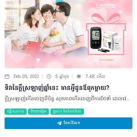
|
|
Feb 09, 2021
5 ឆ្នាំមុន
7.4K មើល
ទិវានៃក្តីស្រឡាញ់ឆ្នាំនេះ មានអ្វីជូនឪពុកម្តាយ?
ក្តីស្រឡាញ់កើតចេញពីចិត្ត សុខភាពកើតចេញពីការថែទាំ ពេលវេលានៅក្បែរគ្នាបានយូរប៉ុណ្ណាអាស្រ័យទៅលើការឲ្យតម្លៃលើក្តីស្រឡាញ់ពិតប្រាកដគឺ ការផ្តល់ពេលវេលា ការយកចិត្តទុកដាក់ជាប្រចាំ និងការថែទាំសុខភាព។ ទទួលបានក្តីស្រឡាញ់បែបនេះ តើមនុស្សជាទីស្រលាញ់របស់អ្នករំភើបយ៉ាងណាទៅណ៎? តែ... ត្រូវធ្វើបែបណាទៅ? វិធីសាស្ត្រងាយៗក្នុងឱកាស Pink Day ខាងមុខនេះ អ្នកអាចជូនកាដូពិសេសមួយដល់មនុស្សជាទីស្រឡាញ់របស់អ្នក ដើម្បីបញ្ជាក់ប្រាប់ថា អ្នកពិតជាស្រឡាញ់ពួកគាត់ពិតប្រាកដ ហើយកាដូនេះនឹងជាអ្នករំលឹកអ្នក ឲ្យអ្នក បង្ហាញក្តីស្រឡាញ់ទៅពួកគាត់ជាប្រចាំ។ កាដូពិសេសនោះ អាចជាអ្វី? យើងខ្ញុំសូមណែនាំ នូវម៉ាស៊ីនវាស់ជាតិស្ករឃែរសេន (Caresens) ដែលអាចឲ្យលោកអ្នកវាស់ជាតិស្ករដោយខ្លួនឯងបាន។ ឧបករណ៍នេះ មិនមែនប្រើបានតែអ្នកដែលមានជំងឺទឹកនោមផ្អែមប៉ុណ្ណោះទេ តាយាយ ប៉ាម៉ាក់ចាស់ៗ ក៏គួរតែមានម៉ាស៊ីនប្រភេទនេះផងដែរ ដើម្បីធ្វើការតាមដានជាតិស្ករក្នុងឈាមរបស់ពួកគាត់ ហើយអាចការពារពីជំងឺទឹកនោមផ្អែមថែមទៀត។ ពេលដែលកាដូនេះទៅដល់ដៃពួកគាត់ អ្នកត្រូវឆ្លៀតពេលនៅក្បែរពួកគាត់ យកចិត្តទុកដាក់ពួកគាត់ និងថែទាំសុខភាពគាត់ជាប្រចាំ បើទោះបីជាពួកគាត់អាចប្រើម៉ាស៊ីននេះដោយខ្លួនឯងក៏ដោយ ព្រោះនេះទើបជាក្តីស្រឡាញ់ពិតប្រាកដ។ ក្រៅពីនេះ អ្នកតមអាហារដើម្បីសម្រកទម្ងន់ ក៏ត្រូវប្រុងប្រយ័ត្នលើកម្រិតជាតិស្ករក្នុងខ្លួនគាត់ដែរ ដើម្បីឲ្យការសម្រកទម្ងន់មានប្រសិទ្ធភាព និងសុវត្ថិភាព។ ក្នុងឱកាសថ្ងៃនៃក្តីស្រលាញ់នេះ ឧបករណ៍ម៉ាស៊ីនវាស់ជាតិស្ករម៉ាក CareSens ដែលជាម៉ាស៊ីនតេស្តជាតិស្ករលេខ១ មកពីប្រទេសកូរ៉េ បានរៀបចំនូវកម្មវិធីយកម៉ាស៊ីនចាស់ប្តូរម៉ាស៊ីនថ្មី ដោយលោកអ្នកគ្រាន់តែយកម៉ាស៊ីនវាស់ជាតិស្ករណាមួយក៏បាន មកប្តូរយកម៉ាស៊ីនវាស់ជាតិស្ករថ្មីម៉ាក CareSens មួយគ្រឿងដោយឥតគិតថ្លៃ។ កម្មវិធីប្តូរនេះ មាននៅតាមបណ្តាឱសថស្ថានដៃគូទូទាំងប្រទេសរបស់យើង ដូចជា៖ រាជធានីភ្នំពេញ មាននៅ ឱសថស្ថាន អរុណរស្មីថ្មី ឱសថស្ថាន សួនសុវណ្ណ ឱសថស្ថាន HELPY ឱសថស្ថាន វិសារ ឱសថស្ថាន NORM ឱសថស្ថាន ធីតាសុភ័ក្ត្រ ឱសថស្ថាន ដេវាល់ដា ឱសថស្ថាន ឌីនីកា ឱសថស្ថាន ពន្លឺបញ្ចពណ៌ ឱសថស្ថាន មេឌីធិច ឱសថស្ថាន សុភ័ក្ត្រមិត្តសែនសុខ ឱសថស្ថាន អង្គរឧត្តម ខេត្តកំពង់ចាម ឱសថស្ថាន នាគព័ន្ធ ឱសថស្ថាន អង្គរធំ ខេត្តសៀមរាប ឱសថស្ថាន ខ្មែរ អង្គរ ឱសថស្ថាន ព្រះវិហារ ឱសថស្ថាន ព្រះវិហារ ១ ឱសថស្ថាន ព្រះវិហារ ២ ខេត្តកំពត៖​ ឱសថស្ថាន រិទ្ធិយ៉ា កាន់តែអស្ចារ្យជាងនេះទៀត Caresens នឹងចាប់ឆ្នោតជូនរង្វាន់ចំនួន៥ ដែលមួយរង្វាន់ៗ គឺ ម៉ាស៊ីនតេស្តជាតិស្ករ Caresens មួយឈុត ដោយលោកអ្នកគ្រាន់តែ Like page Caresens Glucose Meter (https://www.facebook.com/caresensglucosemeter) Share Page Caresens Glucose Meter ហើយ Inbox លេខទូរស័ព្ទ និងទីតាំងរបស់លោកអ្នក នោះលោកអ្នកនឹងអាចមានឱកាសឈ្នះរង្វាន់ដោយការចាប់ឆ្នោត។ រង្វាន់នឹងប្រកាសនៅថ្ងៃទី២២ ខែកុម្ភៈ ឆ្នាំ២០២១ ក្នុង Page Caresens Glucose Meter។ ស្រឡាញ់សុខភាពអ្នក តេស្តឃែរសេន(Caresens) ជាប្រចាំ ------------------------------------------------------- ប្រសិនបើអ្នកមានទាន់ដឹងពីរបៀបប្រើប្រាស់ អាចសាកសួរតាមឱសថស្ថាន ដែលអ្នកជាវ ឬអានពីការប្រើប្រាស់នៅទីនេះ https://healthtime.tips/km/library/article/2167។ ហើយសម្រាប់ពត៌មានបន្ថែម សូមទំនាក់ទំនងមកកាន់ផេកហ្វេសប៊ុកផ្លូវការរបស់យើងខ្ញុំគឺ CareSens Glucose Meter ឬតាមតំណភ្ជាប់ https://www.facebook.com/caresensglucosemeter
គន្លឹះសុខភាព
ទឹកនោមផ្អែម
គ្រួសារ​ និងទំនាក់ទំនង
ចែករំលែក