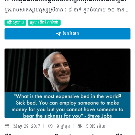
អ្នកអាចសាកសួរមនុស្សស្រីបាន ៖ ៨ នាក់ ក្នុងចំណោម ១០ នាក់ នឹងនិយាយថា បុរសដែលចេះលេងហ្គីតា គឺជាបុរសដែលគួរឲ្យទាក់ទាញជាទីបំផុត។ ជាការពិត មនុស្សស្រីភាគច្រើន លង់ស្រឡាញ់បុរស ដែលចេះលេងឧបករណ៍តន្រ្តី ចម្អិនម្ហូបអាហារ និងអាចធ្វើកិច្ចការណា ដែលបុរសភាគច្រើនពិបាកធ្វើ។ មូលហេតុដែលមនុស្សស្រី ស្រឡាញ់អ្នកលេងហ្គីតា៖ #១ ការលេងហ្គីតា ត្រូវការជំនាញ និងភាពឆ្លាតវាងវៃ ដូច្នេះបុរសដែលអាចលេងវាបាន មិនមែនជាបុរសធម្មតានោះទេ ទាល់តែមានដុង និងជំនាញ ពិតប្រាកដ ទើបអាចរៀនឆាប់ចេះ។ #២ បុរសដែលលេងហ្គីតា អាចទាក់ចិត្តមនុស្សម្នានៅក្នុងក្រុម មិនថាមនុស្សស្រី ឬមនុស្សប្រុសឡើយ មានន័យថាគេនឹងលេចធ្លោជាងគេ និងមានអំណាច ជាងគេ។ #៣ តន្ត្រី អាចជួយបំបាត់ និងដោះស្រាយបញ្ហាបានជាច្រើន។ បុរសដែលចូលចិត្តលេងហ្គីតា ភាគច្រើន ចិត្តទន់ ប្រើអារម្មណ៍ និងមានមនោសញ្ចេតនា ច្រើន។ #៤ អ្នកចេះលេងហ្គីតា មានមិនច្រើននោះទេ ដូច្នេះមនុស្សស្រីតែងតែក្តោបឱកាសដ៏ល្អនេះ រកមនុស្សដែលមិនងាយនឹងរក រកមនុស្សដែលមានចំណេះដឹង និងជំនាញពិតប្រាកដ។ #៥ ហ្គីតា ធ្វើឲ្យមនុស្សម្នាក់ ក្លាយជាតារា ឬមនុស្សដែលនៅជុំវិញខ្លួនប៉ងប្រាថ្នា។ #៦ ការសិក្សាបង្ហាញថា តន្រ្តីករភាគច្រើន ពូកែយកចិត្ត និងពូកែរឿងលើគ្រែ៕ ©2017 រក្សាសិទ្ធិគ្រប់យ៉ាង​ដោយ Health Time Corporation ចំពោះគ្រប់អត្ថបទដោយគ្មានផ្នែកណាមួយត្រូវបោះពុម្ពផ្សាយចូល ប្រព័ន្ធអ៊ីនធឺណែត ឧបករណ៍អេឡិចត្រូនិក អាត់ជាសំឡេងឬថតចំលងគ្រប់រូបភាពដោយគ្មានការអនុញ្ញាតឡើយ។
គន្លឹះសុខភាព
គ្រួសារ​ និងទំនាក់ទំនង
ចែករំលែក
|
|
May 29, 2017
9 ឆ្នាំមុន
5.3K មើល