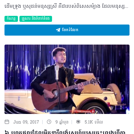
ដើមទ្រូង ឬសុដន់មនុស្សស្រី គឺ­­­­ជារបស់ពិសេសម៉្យាង ដែលមនុស្សប្រុសភាគច្រើន មិនងាយមើលរំលងឡើយ។ ការសំឡឹងមើលដើមទ្រូងរបស់មនុស្សស្រី បានក្លាយទៅជារឿងធម្មតា សម្រាប់មនុស្សប្រុសទៅហើយ បើមិនអ៊ីចឹងទេ មនុស្សប្រុសម្នាក់នោះ ច្បាស់ជាមានបញ្ហាហើយ។ ថ្ងៃនេះ យើងខ្ញុំនឹងប្រាប់អ្នកថាតើ ហេតុអ្វីមនុស្សប្រុសចូលចិត្តសំឡឹងមើលដើមទ្រូងរបស់មនុស្សស្រី។ · មនុស្សប្រុសយល់ថា ដើមទ្រូងរបស់មនុស្សស្រី ជារបស់អាថ៌កំបាំង ដែលគេគួរតែស្វែងយល់ និងមើលឲ្យឃើញផ្ទាល់ភ្នែក។ ខណៈពេលដែលបុរសមិនមាន ដើមទ្រូងបែបនេះហើយ ទើបគេចង់ដឹងថាតើវាជាអ្វីឲ្យប្រាកដ។ · ពេលមនុស្សប្រុសគិតអំពីការរួមភេទ និងការយកកូន គេប្រហែលជាចង់បានមនុស្សស្រីដែលមានសុខភាពល្អ រាងកាយមាំមួន ហើយដើមទ្រូងធំៗ។ · ដើមទ្រូងមនុស្សស្រី ជាចំណុចរសើប សិចស៊ី និងគួរឲ្យគយគន់។ · មនុស្សប្រុសចង់បានដើមទ្រូងរបស់នារីដែលទន់ៗ គួរឲ្យចង់ស្ទាបអង្អែល ដែលជាហេតុធ្វើឲ្យពួកគេមានអារម្មណ៍ត្រេកត្រអាល ហើយសំឡឹងមើលវា។ · មនុស្សប្រុសរីករាយ សប្បាយចិត្ត និងកាត់បន្ថយភាពតានតឹង ពេលបានសំឡឹងមើលដើមទ្រូងរបស់មនុស្សស្រី។ ការសិក្សាបានបង្ហាញថា ការសំឡឹងមើលដើមទ្រូងរបស់មនុស្សស្រី អាចបង្កើនអាយុរបស់មនុស្សប្រុស បានពី ៤ ទៅ ៦ ឆ្នាំឯណោះ៕ ©2017 រក្សាសិទ្ធិគ្រប់យ៉ាង​ដោយ Health Time Corporation ចំពោះគ្រប់អត្ថបទដោយគ្មានផ្នែកណាមួយត្រូវបោះពុម្ពផ្សាយចូល ប្រព័ន្ធអ៊ីនធឺណែត ឧបករណ៍អេឡិចត្រូនិក អាត់ជាសំឡេងឬថតចំលងគ្រប់រូបភាពដោយគ្មានការអនុញ្ញាតឡើយ។
កំសាន្ត
គ្រួសារ​ និងទំនាក់ទំនង
ចែករំលែក
|
|
Jun 09, 2017
9 ឆ្នាំមុន
5.1K មើល
៦ ហេតុផលដែលមិត្តនារីលង់ស្នេហ៍បុរសចេះលេងហ្គីតា