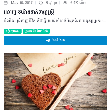
|
|
May 10, 2017
9 ឆ្នាំមុន
6.4K មើល
ជំនាញ​ 8​យ៉ាង​ទាក់​ទាញ​ស្ត្រី​
បំណិន​ ឬ​ជំនាញ​ជីវិត​ គឺ​ជា​អ្វី​មួយ​ដ៏​ចាំ​បាច់​បំផុត​ដែល​មនុស្ស​ម្នាក់ៗ​ត្រូវតែឈោង​ចាប់​យក​ ជាពិសេស​បណ្តា​បុរសៗ​ដែល​នៅ​លីវ​មិន​ទាន់​មាន​​ភរិយា​ ដ្បិត​យោង​តាម​ការ​អង្កេត​ស្រាវ​ជ្រាវ​ពីក្រុមអ្នក​ជំនាញ​បញ្ហា​ជីវិត​បាន​បង្ហាញ​ថា​ ស្ត្រី​ភាគ​ច្រើន​បំផុត​ពេញ​ចិត្ត​បុរស​ដែល​មាន​ជំនាញ​ពិត​ប្រាកដ​ណា​មួយ​ បើ​ទោះជំនាញ​មួយ​ចំនួន​នោះ​ហាក់​មិន​ចាំបាច់​សម្រាប់​ជីវិត​របស់​មនុស្ស​ក្តី។​ តើ​ស្ត្រី​ចូល​ចិត្ត​បុរស​មាន​ជំនាញ​អ្វី​ខ្លះ ?​ ១-ចេះ​និយាយ​ភាសា​បរទេស​ណា​មួយ៖​ ពិតប្រាកដ​ណាស់​ នេះ​ជា​ជំនាញ​មួយ​ដែល​មនុស្ស​ពេញ​វ័យ​ពិបាក​នឹង​ចាប់​យក។ នេះជាមូលហេតុដែលជម្រុញឲ្យស្ត្រី​ឲ្យ​តម្លៃ និង​ចាប់​អារម្មណ៍​លើ​បុរស​ដែល​ចេះ​ភាសា​បរទេស​ ដ្បិត​ពួកគេ​យល់​ថា​ បុរស​ដែល​ចេះ​អាន សរសេរ​ និង​និយាយ​ភាសា​ជាតិ​សាសន៍​ដទៃ​បាន​ ប្រហែល​ជា​មាន​ការ​យល់​ដឹង​ខ្ពស់ និង​ទូលំទូលាយ​ពី​ស្ថាន​ការណ៍​ជុំវិញ​ពិភព​លោក​ផង​ដែរ​ ។​ ២-​ចេះ​លេង​ឧបករណ៍​តន្ត្រី​ណា​មួយ​៖​ សម្រាប់​បុរស​ដែលទើប​ស្គាល់​គ្នា​ជា​មួយ​ស្ត្រី​ណា​ម្នាក់​ជា​លើក​ដំបូង​ ការ​ចេះ​លេង​ឧបករណ៍​តន្ត្រី​បាន​យ៉ាងពិរោះ​ គឺ​ជា​សមត្ថ​ភាព​មួយ​ដែល​អាច​ទាក់​ទាញ​នាងបាន។​ លើសពី​នេះ​ វា​ក៏​អាច​បង្ហាញ​ឲ្យឃើញ​នូវ​ចរិត​ឫកពាររបស់​អ្នក​ឲ្យ​បុរស និង​ស្ត្រី​ដទៃ​ទៀតបានឃើញ​ផង​ដែរ។​ បុរស​ដទៃ​អាច​នឹង​កោត​សរសើរ​ ព្រម​ទាំង​គោរព​ទទួល​ស្គាល់​ថា​អ្នក​ជា​មនុស្ស​ម្នាក់​ដែលអាច​ធ្វើ​រឿង​រ៉ាវ​មួយ​ដែល​បណ្តា​មនុស្ស​ភាគច្រើន​ធ្វើ​មិន​កើត​។​ ៣-មានសមត្ថ​ភាព​ជួស​ជុល​គ្រឿង​ម៉ាស៊ីន​ (រថយន្ត​, ម៉ូតូ)៖​ ការរៀន​ពី​បច្ចេក​ទេស​ជួស​ជុល​ម៉ាស៊ីន​រថយន្ត​ ឬ​ម៉ូតូ​ មើលទៅ​ហាក់ដូចជា​សមត្ថ​ភាព​មួយ​ដែល​ធ្វើ​ឲ្យ​អ្នក​រឹត​តែ​ពិបាក។​ ប៉ុន្តែ​ដោយ​សំណាង​ល្អ​ អ្នក​មិន​ចាំបាច់​ចេះ​ច្រើន​នោះ​ទេ​ បើសិនគ្រាន់តែក្នុង​គោល​បំណង​ទាក់​ទាញ​ចិត្ត​ស្ត្រី​ដែល​ខ្លួន​ស្រឡាញ់​នោះ។​ ចំណុច​សំខាន់ ​គឺ​អ្នក​ត្រឹម​តែ​អាច​យល់​ដឹង​ថា រថយន្ត ​ឬ​ម៉ូតូ​ខូច​អ្វី​ ពោល​គឺ​ប្រសើរ​ជាង​ចេះ​ត្រឹម​តែ​បើក​គម្រប​ម៉ាស៊ីន​ ហើយ​គ្រវី​ក្បាល​។ នេះ​ពិត​ជា​សំខាន់​ណាស់​ ជាពិសេស​ក្នុង​ខណៈ​អ្នក​កំពុង​ជូន​ស្ត្រី​ណា​ម្នាក់​ដើរ​កម្សាន្ត។​ មួយ​វិញ​ទៀត​ ការ​យល់ដឹង​ពី​មូលដ្ឋាន​គ្រឹះ​របស់​ម៉ាស៊ីន​រថយន្ត​ឬ​ម៉ូតូ​ វា​នឹង​មិន​ធ្វើ​ឲ្យ​អ្នក​ងាយ​ក្លាយ​ជា​មនុស្ស​ចាញ់​បោក​ជាង​ជួស​ជុល​ដែល​មិន​ស្មោះត្រង់​នោះ​ទេ ។​ ៤-​ចេះ​រាំ និង​ច្រៀង​កម្សាន្ត៖​ បុរស​មិន​ចេះ​រាំ​ហាក់​ដូច​ជា​បាត់​បង់​សិល្បៈ​មួយ​ក្នុង​ការ​ទាក់​ទាញ​ស្ត្រី​ ដ្បិត​ក្នុង​ពេល​ចូល​រួម​ពិធី​ផ្សេងៗ​ ស្ត្រី​រមែង​ចង់​ឡើង​រាំ​ ជាពិសេស​ជាមួយ​ដៃគូ​បុរស​ណា​ម្នាក់​ដែល​នាង​ដឹង​ថា​កំពុង​តាម​ស្រឡាញ់​ និង​ចែចង់​នាង ។​ បុរស​មិន​គួរ​បញ្ចេញ​ភាព​ខ្មាស​អៀន​ញើត​ញើម​ក្នុងការ​បបួល​ស្ត្រី​ដែល​ខ្លួន​ស្រឡាញ់​ពេញ​ចិត្ត​ឲ្យ​ឡើង​រាំ​នោះ​ទេ ។​ ៥-​ចេះ​ចម្អិន​អាហារ​៖​ អ្នក​មិនចាំបាច់​ត្រូវ​ទៅ​រក​គ្រូ​បង្ហាត់​ដាំ​ស្ល ឬ​ទៅ​ទិញ​គ្រឿង​ផ្ទះ​បាយ​ដើម្បី​មក​រៀន​ធ្វើ​ម្ហូប​នោះ​ទេ។​ ចូរ​ចាប់​ផ្តើមជា​លក្ខណៈ​តូច​តាច​បានហើយ។​ ស្ត្រី​ជា​មិត្ត​ភក្តិ​របស់​អ្នក​អាច​នឹង​ភ្ញាក់​ផ្អើល​នៅ​ពេល​ដឹង​ថា​អ្នក​ចេះ​ធ្វើ​ម្ហូប​ ហើយ​នាង​អាច​នឹង​ចង់ដឹងថាអ្នកចេះ​ធ្វើ​ម្ហូប​អ្វី​ទៀត​ផង ។​ ៦-​មាន​សុខភាព​មាំ​មួន​ដូច​ជា​អត្ត​ពលិក៖​ ក្រៅ​ពី​សមត្ថ​ភាព​ដាំ​ស្ល​ ស្ត្រី​ក៏​ចាប់​អារម្មណ៍​ខ្លាំងណាស់​ដែរ​លើ​បុរស​ដែលមាន​រាង​កាយ​មាំ​មួន ។​ ពួក​នាង​ពិតជាចង់​ឲ្យ​អ្នក​ក្លាយ​ជា​បុរស​ម្នាក់​ដែល​មាន​កម្លាំង​ខ្លាំង​ដូច​ជា​អ្នក​លេង​កីឡា​ ពោល​គឺ​ឲ្យ​សម​ជា​កូន​ប្រុស​ដើម​ទ្រូង​៥​ហត្ថ រឹង​មាំ​មិន​ទន់​ជ្រាយ​ដូចជាស្ត្រី​ភេទ ។​ ៧-រចនា​បថ និង​ការ​តុប​តែង​ខ្លួន៖​ ការតុប​តែង​ខ្លួ​នរបស់​បុរស ក៏​ជា​ចំណុច​មួយ​អាច​ទាក់​ទាញ​ស្ត្រី​បាន​ផង​ដែរ។​ ស្ត្រី​ភាគ​ច្រើន​មិន​ចូល​ចិត្ត​បុរស​គ្មាន​អនាម័យ​ខ្លួន​ប្រាណ​នោះ​ទេ​ ។ ដូច្នេះ​ការ​កាត់​សក់​ខ្លី​ កោរ​ពុក​មាត់​ ស្លៀក​ពាក់​ស្អាត​បាត​ សុទ្ធ​តែ​ជា​ចំណុច​ដែល​ទាក់​ទាញ​ភ្នែក​ស្ត្រី ​។​ បណ្តា​ស្ត្រី​តែងតែ​រអ៊ូ​ថា បុរសៗ​កម្រ​នឹង​យក​ចិត្ត​ទុក​ដាក់​លើ​រូប​រាង​របស់​ខ្លួន​ខ្លាំង​ណាស់ ។ ៨-​ការ​និយាយ​ស្តី៖​ ថ្វី​មាត់​ក្នុង​ការ​និយាយ​ស្តី​ ក៏​ជាចំណុច​មួយ​ដែល​ស្ត្រីដាក់​ពិន្ទុ​ឲ្យ​បុរស​ផង​ដែរ។​ ការ​និយាយ​ស្តី​នៅ​ទី​នេះ​ គឺ​ចង់សំដៅ​ទៅលើ​ពាក្យ​ពេចន៍​ដែល​បុរស​និយាយ​ទៅ​កាន់​ស្ត្រី​ដែល​ខ្លួន​ចាប់​អារម្មណ៍ ឬ​ស្ត្រី​ដែល​ខ្លួន​មិន​ដែល​ស្គាល់។​ ទាំង​អស់​នេះ​គឺទាម​ទារឲ្យ​មាន​ជំនាញ។​ ទន្ទឹម​នឹង​ការ​និយាយ​ស្តី​ បុរស​ក៏​ត្រូវ​មាន​ជំនាញ​ក្នុងការ​ស្តាប់​យោបល់​របស់​គូសន្ទនា​ផងដែរ​ ។ ស្ត្រី​ពិតជា​គិត​ថាសំខាន់​ចំពោះ​តុល្យ​ភាព​នៃ​ពាក្យ​ពេចន៍​សន្ទនា​។​ © 2017 រក្សាសិទ្ធិគ្រប់យ៉ាង​ដោយ Health Time Corporation ​​​​ចំពោះគ្រប់អត្ថបទដោយគ្មានផ្នែកណាមួយត្រូវបោះពុម្ពផ្សាយចូលប្រព័ន្ធអ៊ីនធឺណែត ឧបករណ៍អេឡិចត្រូនិក អាត់ជាសំឡេងឬថតចំលងគ្រប់រូបភាពដោយគ្មានការអនុញ្ញាតឡើយ។
គន្លឹះសុខភាព
គ្រួសារ​ និងទំនាក់ទំនង
ចែករំលែក