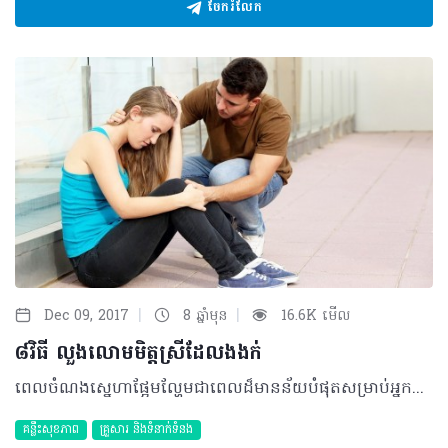
ចែករំលែក
|
|
Dec 09, 2017
8 ឆ្នាំមុន
16.6K មើល
៨វិធី លួងលោមមិត្តស្រីដែលងងក់
ពេលចំណងស្នេហាផ្អែមល្ហែមជាពេលដ៏មានន័យបំផុតសម្រាប់អ្នកមានស្នេហា ប៉ុន្តែពេលដែលមានបញ្ហាឈ្លោះគ្នាវិញតើអ្នកមានអារម្មណ៍បែបណា? សុភាពបុរសទាំងអស់ពិតជាប្រឈមមុខច្រើនក្នុងការរករឿងទាំងរឿងតូចរឿងធំពីសមណាក់មិត្តស្រីរបស់ខ្លួនហើយជួនកាលរឿងតូចក៏ក្លាយទៅជារឿងធំនៅពេលដែរអ្នកមើលរំលង និងខកខានការរកវិធីផ្សះផ្សា។មិត្តនារីតែងតែយកចិត្តទុកដាក់និងឲ្យតម្លៃលើរបស់តូចតាចដែលបង្ហាញពួកគេអំពីសារៈសំខាន់និងតម្លែរបស់គេចំពោះអ្នក។ តើអ្នកមិនដឹងគួរធ្វើយ៉ាងណាមែនទេ?​កុំបារម្ភ…..ហេលស៍ថាម នឹងជួយដោះស្រាយកង្វល់របស់អ្នកជាមួយនិងវិធីងាយៗ៨យ៉ាងខាងក្រោម។ ១ បន្តផ្ញើសារ៖ មនុស្សស្រីមិនចង់លើកទូរស័ព្ទឬឆ្លើយតបសារមកកាន់អ្នកឡើយនៅពេលដែលគេខឹងអ្នក ប៉ុន្តែគេនៅតែរងចាំមើលសាររបស់អ្នក។ ប្រសិនបើមិនមានទេ ​កំហឹងនឹងកាន់តែធ្ងន់ធ្ងរឡើងមិនខាន។ បើអ្នកជាអ្នកខុស អ្នកត្រូវតែជាអ្នកផ្ញើរសារដោយសរសេរពាក្យថា សុំទោស ដោយបន្ថែមនូវពាក្យរ៉ូមែនទិក ផ្អែមល្ហែមនិងបញ្ជោរនាងដើម្បីឲ្យនាងបានសប្បាយចិត្ត។ មិនត្រូវអង្គុយចាំសាររបស់នាងឡើយព្រោះនាងកំពុងរងចាំអ្នក….. ២ បង្ហាញខ្លួនជាមួយកាដូ៖ កាដូនិងភ្ញាក់ផ្អើលជាមិត្តល្អបំផុតរបស់នារីៗ អ្នកអាចទៅចាំមុខផ្ទះ មុខរបងសាលារៀន ឬកន្លែងធ្វើការរបស់នាងជាមួយនិងកាដូផ្សេងៗ(ជាបាច់ផ្កាតុក្កត្តា…..) និងកាត សុំទោសដែលបង្ហាញពីទឹកចិត្តរបស់អ្នកនោះនាងនិងទុបចិត្តមិនបានហើយនឹងអត់ទោសឲ្យអ្នកមិនខាន។ ៣ កាតសុំទោស៖ មនុស្សចូលចិត្តពេលមនុស្សជាទីស្រលាញ់របស់ខ្លួនចេះបង្ហាញពីទឹកចិត្តរបស់គេដោយស្មោះនិងប្រកបដោយភាពឆ្នៃប្រឌិត។ ប្រសិនបើអ្នកទាំង២ជាគូរស្វាមីភរិយាឬស្នាក់នៅជាមួយគ្នា អ្នកអាចដាក់កាតនោះនៅក្រោមខ្នើយ នៅលើអេក្រង់កុំព្យូទ័រអេក្រង់ទូរស័ព្ទឬទ្វារទូទឹកកកជាដើម។នាងប្រាកដជាយល់ថាអ្នកស្រលាញ់នាងជាមិនខាន។ ៤ ធ្វើកាយវិការប្លែកៗ៖ ប្រសិនបើគេងងក់មិនព្រមនិយាយរកអ្នកពេលនៅក្បែរគ្នានោះ ចូលព្យាយាមរកនិងរឿងប្លែកៗឬកំប្លែងស្ងួតមកនិយាយដើម្បីផ្លាស់ប្ដួរបរិយាកាស។ ៥ ចំណាយពេលខ្លះដើម្បីប៉ះប៉ូវ៖ អ្នកគួរបង្កើតគំរោងមួយដោយរួមបញ្ចូលការទទួលទានបានអាហារនៅកន្លែងដែលនាងចូលចិត្ត មើលកុន ការប្រគំុតន្រ្តី និងសកម្មភាពផ្សេងៗទៀតដោយផ្ដោតលើចំនូលចិត្តរបស់នាង។ ហើយផ្ដល់ឲ្យនាងនូវអាទិភាពខ្ពស់ជាងរឿងផ្សេងៗទៀត។ ៦ ​និយាយបញ្ជោរ៖ ការបញ្ជោរ ទការសរសើរជាអ្វីដែលមិត្តនារីចង់លឺជាងគេ។ ព្យាយាមលើសសរសើរអំពីគុណសម្បត្តិរបស់នាងមិនថារូបកាយឬកិច្ចការងារដែលនាងបានធ្វើហើយបន្ថែមនូវអារម្មណ៏អំណរគុណសម្បត្តិរបស់អ្នកចំពោះវត្តមានរបស់នាងក្នុងបេះដូងរបស់អ្នករួមជាមួយ​នឹងទឹកចិត្តដ៏ជ្រាលជ្រៅរបស់អ្នកផងដែរ។ ការនិយាយទាំងអស់នេះនឹងធ្វើឲ្យគេបែបជាអៀន ហើយភ្លេចពីរឿងងងក់ជាមិនខាន។ ៧ ធ្វើឲ្យនាងរំភើបខ្លាំង៖ ប្រសិនបើនាងពិតជាមនុស្សសំខាន់ក្នុងជីវិត្តរបស់អ្នក ហើយជម្លោះនោះមានលក្ខណៈធ្ងន់ធ្ងរនោះ អ្នកគួរតែធ្វើកិច្ចការខ្លះដែលផ្ដល់ឲ្យនាងនូវភាពភ្ញាក់ផ្អើល។ វាអាចជាការសុំនាងរៀបការពិធីជប់លៀងមួយសម្រាប់នាង កាដូផ្ទាល់ដៃ ដែលប្រើប្រាស់ពេលវេលានិងការតាំងចិត្តមុតមាំក្នុងការធ្វើ ឬដំណើរកម្សាន្តទៅកាន់កន្លែងណាមួយតែពីរនាក់ក៏អាចជួុយសម្រួលកំហឺងឬអាការៈអន់ចិត្តរបស់នាងដែរ។ ៨ ប្រើកែវភ្នែកបរិសុទ្ធ៖ ទឹកចិត្តខាងក្នុងរបស់អ្នកអាចនិងបង្ហាញបានតាមរយៈកែវភ្នែកដ៏បរិសុទ្ធរបស់អ្នក ហេតុនេះហើយប្រើកែវភ្នែកនោះសម្លឹងមើលទៅកាន់នាង នោះនាងនឹងញញឹម ឬសើចមិនខានហើយកែវភ្នែកបែបនោះពិតជាមានភាពទាក់ទាញមែនទែន។ ©2017 រក្សាសិទ្ធិគ្រប់យ៉ាងដោយ Healthtime Corporation ចំពោះគ្រប់អត្ថបទដោយគ្មានផ្នែកណាមួយត្រូវបោះពុម្ពផ្សាយចូល ប្រព័ន្ធអ៊ីនធឺណែតឧបករណ៍អេឡិចត្រូនិកអាត់ជាសំឡេងឬថតចំលងគ្រប់រូបភាពដោយគ្មានការអនុញ្ញាតឡើយ
គន្លឹះសុខភាព
គ្រួសារ​ និងទំនាក់ទំនង