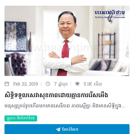
|
|
Feb 22, 2019
7 ឆ្នាំមុន
5.1K មើល
សិទ្ធិទទួលសេវាសុខភាពដោយគ្មានការរើសអើង
មនុស្សគ្រប់រូបកើតមកមានសេរីភាព ភាពស្មើគ្នា និងមានសិទ្ធិក្នុងការទទួលសេវាថែទាំព្យាបាលដោយមិនមានការប្រកាន់អំពីពូជសាសន៍ សញ្ជាតិ ពណ៌សម្បុរ សាសនា ភាសា អាយុ ភេទ ស្ថានភាពគ្រួសារ ស្ថានភាពសេដ្ឋកិច្ចស្ថានភាពសង្គម និងនិន្នាការនយោបាយឡើយ។ ជាក់ស្តែង សិទ្ធិទីមួយរបស់អ្នកជំងឺ ឬអតិថិជនក្នុងចំណោមសិទ្ធិទាំង៧នោះគឺ សិទ្ធិស្មើភាព និងសិទ្ធិមិនរើសអើងគ្រប់បែបយ៉ាង ដែលការអនុវត្តជារួម មានដូចជា៖ • ការផ្តល់សេវាប្រកបដោយគុណភាពទៅតាមស្តង់ដាជាតិដែលបានកំណត់ដល់អតិថិជន ឬអ្នកជំងឺទាំងអស់ដោយមិនប្រកាន់ពូជសាសន៍ សញ្ជាតិពណ៌សម្បុរ សាសនា ភាសា អាយុ ភេទ ស្ថានភាពគ្រួសារ ស្ថានភាពសេដ្ឋកិច្ចស្ថានភាពសង្គម និងនិន្នាការនយោបាយ។ • សិទ្ធិអ្នកជំងឺស្តីពីភាពស្មើគ្នា និងសិទ្ធិមិនរើសអើងមានចែងក្នុងក្រសីលធម៌វិជ្ជាជីវៈវេជ្ជសាស្រ្ត - អ្នកផ្តល់សេវាសុខភាពមានកាតព្វកិច្ចត្រូវគោរពសិទ្ធិនេះពេញមួយអាជីពរបស់ខ្លួន - ក្រសួងសុខាភិបាល និងមន្រី្តទទួលបន្ទុកមូលដ្ឋានសុខាភិបាល ត្រូវធ្វើឲ្យអ្នកផ្តល់សេវាសុខភាពបានយល់ដឹងនិងអនុវត្តក្រមសីលធម៌វិជ្ជាជីវៈវេជ្ជសាស្រ្ត។ • ស្របតាមគោលនយោបាយវិមជ្ឈការ ក្រុមប្រឹក្សាឃុំសង្កាត់ត្រូវតែមានតួនាទីក្នុងការពន្យល់ឲ្យបានច្បាស់លាស់អំពីសិទ្ធិអតិថិជនដល់៖ - ប្រជាជនក្រីក្រ - ជនងាយរងគ្រោះ - និងផ្តល់ការគាំទ្រនៅពេលណាដែលពួកគាត់ត្រូវការ។ • ការផ្សព្វផ្សាយព័ត៌មានបន្ថែមអាចធ្វើឡើងក្រោមរូបភាព៖ - ការទំនាក់ទំនងអន្តរបុគ្គល - យុទ្ធនាការអប់រំ - សម្ភារបោះពុម្ព (ចែកខិត្តប័ណ្ណ ឬផ្ទាំងរូបភាព) - ប្រព័ន្ធផ្សព្វផ្សាយអេឡិចត្រូនិច (វិទ្យុ ទូរទស្សន៍ និងវិបសាយ)។ • អប់រំដល់គ្រូបង្រៀនអាចមានតួនាទីសំខាន់ក្នុងការផ្សព្វផ្សាយសិទ្ធិអតិថិជនទៅដល់សិស្សានុសិស្ស។ តើការទទួលខុសត្រូវចំពោះសិទ្ធិស្មើភាព និងសិទ្ធិមិនរើសអើងគ្រប់បែបយ៉ាងមានអ្វីខ្លះ? ការទទួលខុសត្រូវអ្នកជំងឺត្រូវតែសកម្មខ្លួនឯងក្នុងការស្វែងយល់អំពីសិទ្ធិរបស់ខ្លួន ដែលគាត់អាចរកជំនួយបានតាមរយ៖ • គណៈកម្មការគ្រប់គ្រងមណ្ឌលសុខភាព ឬមន្ទីរពេទ្យ • ក្រុមទ្រទ្រង់សុខភាពភូមិ • បុគ្គលិកសុខភាព និងក្រុមប្រឹក្សាឃុំ/សង្កាត់។ បកស្រាយដោយ៖ វេជ្ជបណ្ឌិត ឡាក់ ឡេង នាយករងនៃមជ្ឈមណ្ឌលជាតិលើកកម្ពស់សុខភាព ©2019 រក្សាសិទ្ធិគ្រប់យ៉ាង​ដោយ Healthtime Corporation ចំពោះគ្រប់អត្ថបទដោយគ្មានផ្នែកណាមួយត្រូវបោះពុម្ពផ្សាយចូល ប្រព័ន្ធអ៊ីនធឺណែតឧបករណ៍អេឡិចត្រូនិកអាត់ជាសំឡេងឬថតចំលងគ្រប់រូបភាពដោយគ្មានការអនុញ្ញាតឡើយ
គ្រួសារ​ និងទំនាក់ទំនង
ចែករំលែក