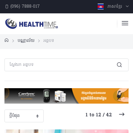
(096) 7888-017
ភាសាខ្មែរ
បណ្ណាល័យ
អត្ថបទ
1 to 12 / 42