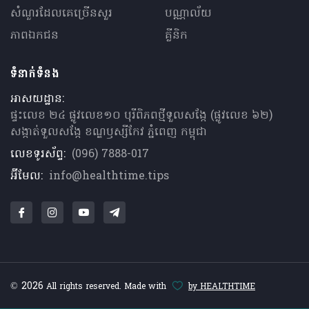
សំណួរ​ដែលគេ​ច្រើន​សួរ
បណ្ណាល័យ
ភាពឯកជន
គ្លីនិក
ទំនាក់ទំនង
អាសយដ្ឋាន:
ផ្ទះលេខ ២៤ ផ្លូវលេខ១០ បុរីពិភពថ្មីទួលសង្កែ (ផ្លូវលេខ ៦២)
សង្កាត់ទួលសង្កែ ខណ្ឌឫស្សីកែវ ភ្នំពេញ កម្ពុជា
លេខទូរស័ព្ទ:
(096) 7888-017
អ៊ីមែល:
info@healthtime.tips
© 2026
All rights reserved. Made with
by HEALTHTIME