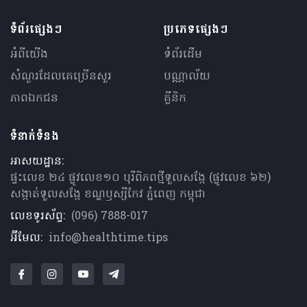
ទំព័រផ្សេងៗ
ប្រភេទផ្សេងៗ
អំពីយើង
ទំព័រដើម
សំណួរ​ដែលគេ​ច្រើន​សួរ
បណ្ណាល័យ
ភាពឯកជន
គ្លីនិក
ទំនាក់ទំនង
អាសយដ្ឋាន:
ផ្ទះលេខ ២៤ ផ្លូវលេខ១០ បុរីពិភពថ្មីទួលសង្កែ (ផ្លូវលេខ ៦២)
សង្កាត់ទួលសង្កែ ខណ្ឌឫស្សីកែវ ភ្នំពេញ កម្ពុជា
លេខទូរស័ព្ទ:
(096) 7888-017
អ៊ីមែល:
info@healthtime.tips