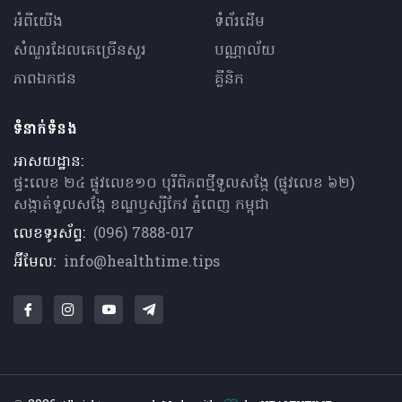
អំពីយើង
ទំព័រដើម
សំណួរ​ដែលគេ​ច្រើន​សួរ
បណ្ណាល័យ
ភាពឯកជន
គ្លីនិក
ទំនាក់ទំនង
អាសយដ្ឋាន:
ផ្ទះលេខ ២៤ ផ្លូវលេខ១០ បុរីពិភពថ្មីទួលសង្កែ (ផ្លូវលេខ ៦២)
សង្កាត់ទួលសង្កែ ខណ្ឌឫស្សីកែវ ភ្នំពេញ កម្ពុជា
លេខទូរស័ព្ទ:
(096) 7888-017
អ៊ីមែល:
info@healthtime.tips