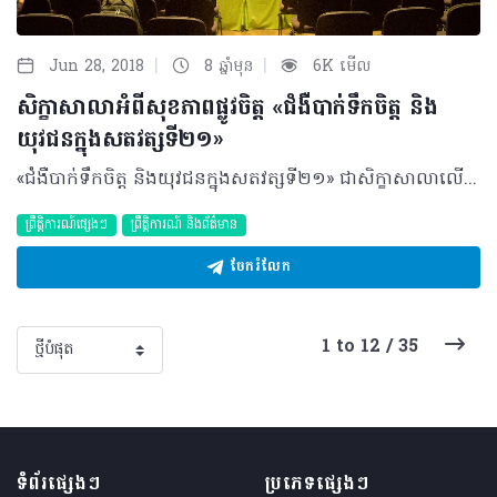
|
|
Jun 28, 2018
8 ឆ្នាំមុន
6K មើល
សិក្ខាសាលាអំពីសុខភាពផ្លូវចិត្ត «ជំងឺបាក់ទឹកចិត្ត និង
យុវជនក្នុងសតវត្សទី២១»
«ជំងឺបាក់ទឹកចិត្ត និងយុវជនក្នុងសតវត្សទី២១» ជាសិក្ខាសាលាលើកកម្ពស់បញ្ហាសុខភាពផ្លូវចិត្តមួយ ដែលត្រូវបានរៀបចំឡើងដោយក្រុមយុវជនស្ម័គ្រចិត្តមួយក្រុមដែលមានឈ្មោះថា «យើងរីកចម្រើនជាមួយគ្នា(We Prosper Together)» កាលពីព្រឹកថ្ងៃទី១៧ មិថុនា ២០១៨ នៅឯមជ្ឈមណ្ឌលសហប្រតិបត្តិការកម្ពុជា-ជប៉ុន (CJCC) ដោយមានការគាំទ្រពីសំណាក់ក្រសួងអប់រំយុវជន និងកីឡាទៀតផង។ កម្មវិធីសិក្ខាសាលានេះបានប្រព្រឹត្តយ៉ាងជោគជ័យដោយមានការអញ្ជើញចូលរួមពីសំណាក់សាធារណជនជាពិសេសយុវវ័យប្រមាណជាង៤០០នាក់ ព្រមជាមួយនឹងវត្តមាននៃវាគ្មិនកិត្តិយសចំនួន៤រូប ដែលជាអ្នកធ្លាប់ឆ្លងកាត់នូវការរស់នៅជាមួយនឹងជំងឺផ្លូវចិត្តដែលកើតមានញឹកញាប់មួយនេះ ព្រមទាំងអ្នកជំនាញផ្នែកចិត្តសាស្ត្រផងដែរ។ ក្រៅពីការធ្វើបទបង្ហាញដោយវាគ្មិនគ្រប់រូប ក៏មាននូវកិច្ចពិភាក្សារួមគ្នាលើប្រធានបទនៃកម្មវិធីសិក្ខាសាលាផ្ទាល់ ព្រមទាំងមានកម្មវិធីកម្សាន្តជាការបកស្រាយបទចម្រៀងពីសំណាក់ក្រុមការងារ និងតារាកិត្តិយស ដើម្បីញ៉ាំងកម្មវិធីឲ្យកាន់តែសប្បាយរីករាយផងដែរ។ គួរបញ្ជាក់ផងដែរថា ប្រាក់ចំណេញអំពីការលក់សំបុត្រចូលរួមកម្មវិធីនេះត្រូវបានក្រុមការងារផ្តល់ជូនទៅកាន់មន្ទីរពេទ្យគន្ធបុប្ផា ដើម្បីជាការរួមចំណែកមួយក្នុងការគាំទ្រ និងទ្រទ្រង់សុខភាពកុមារ ដែលជាទំពាំងស្នងឫស្សីនៃប្រទេសជាតិយើង។ តំណាងនៃអ្នករៀបចំកម្មវិធី ក៏សូមថ្លែងអំណរគុណដល់អ្នកឧបត្ថម្ភធំរួមមានក្រុមហ៊ុន Manulife (Cambodia) និងHealthogo ដែលបានជួយឲ្យកម្មវិធីមួយនេះប្រព្រឹត្តទៅបានរលូន ព្រមទាំងមានសារមួយខ្លីថា "យើងចង់ឲ្យមនុស្សងាកមកជួយកិច្ចការសង្គមខ្លះ កុំគិតតែរកលុយពេក"។ ©2018 រក្សាសិទ្ធិគ្រប់យ៉ាង​ដោយ Healthtime Corporation ចំពោះគ្រប់អត្ថបទដោយគ្មានផ្នែកណាមួយត្រូវបោះពុម្ពផ្សាយចូល ប្រព័ន្ធអ៊ីនធឺណែតឧបករណ៍អេឡិចត្រូនិកអាត់ជាសំឡេងឬថតចំលងគ្រប់រូបភាពដោយគ្មានការអនុញ្ញាតឡើយ
ព្រឹត្តិការណ៍ផ្សេងៗ
ព្រឹត្តិការណ៍ និងព័ត៌មាន
ចែករំលែក
1 to 12 / 35
ទំព័រផ្សេងៗ
ប្រភេទផ្សេងៗ