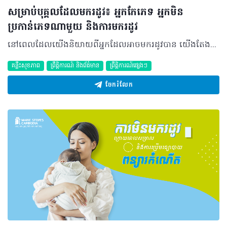
សម្រាប់បុគ្គលដែលមករដូវ៖ អ្នកកែភេទ អ្នកមិន
ប្រកាន់ភេទណាមួយ និងការមករដូវ
នៅពេលដែលយើងនិយាយពីអ្នកដែលអាចមករដូវបាន យើងតែងតែគិតដល់អ្នកដែលមានអត្តសញ្ញាណភេទជាមនុស្សស្រី ហើយមានរូបរាងជាមនុស្សស្រី។ ទោះបីជានេះជាការគិតដោយមិនដឹងខ្លួនក៏ដោយ តែវាបានឆ្លុះបញ្ចាំងពីកង្វះខាតចំណេះដឹងទៅលើបញ្ហាការមករដូវរបស់អ្នកដែលមិនប្រកាន់អត្តសញ្ញាណថាជាស្រ្តី ឬ អ្នកដែលមិនប្រកាន់ភេទច្បាស់លាស់។ កង្វះខាតនៃការយល់ដឹងជុំវិញបញ្ហានេះ និង​ការរើសអើងនៃអ្នកកែភេទ និង​បុគ្គលដែលមិនប្រកាន់ភេទណាមួយដែលគាត់មករដូវដែរនោះ បង្កជាផលវិបាកអវិជ្ជមានទៅលើការរស់នៅប្រចាំថ្ងៃរបស់ពួកគាត់ ដែលប៉ះពាល់ទៅលើអនាម័យនៃការមករដូវ សុខភាពផ្លូវចិត្ត និង ផាសុកភាពនៃរាងកាយរបស់គាត់។ ការបើកការជជែកពិភាក្សាដែលយើងកំពុងតែសំដៅទៅលើ គឺការខ្វះខាតនៃផលិតផលអនាម័យសុខភាពប្រដាប់បន្តពូជដែលមិនរើសភេទនៅលើទីផ្សារ (gender-neutral products ) និងការមាក់ងាយពីសង្គមជុំវិញបញ្ហាមករដូវផ្ទាល់ ជាពិសេសនៅក្នុងប្រទេសដែលមិនសូវមានការអប់រំពាក់ព័ន្ធទៅនឹងសហគមន៍ LGBTQ+ ដូចប្រទេសកម្ពុជា។ ដោយសារតែកង្វះខាតព័ត៌មាន និង ឯកសារស្រាវជ្រាវអំពីប្រធានបទនេះនៅក្នុងប្រទេសកម្ពុជា យើងបានសុំជំនួយពីអ្នកដែលនៅក្នុងសហគមន៍ LGBTQ+ ក្នុងស្រុកផ្ទាល់​តែម្តង។ សម្រាប់អត្ថបទប្លុកលើកនេះ យើងបានធ្វើការសម្ភាសន៍ ជាមួយនឹងលោក Bee Mike ដែលជាអ្នកលេងឧបរករណ៍តន្រ្តី ហ្គីតាបាស ប្រចាំក្រុមប្រគុំតន្រ្តីមួយនៅ​ក្នុងប្រទេសកម្ពុជា។ លោកនឹងឆ្លើយទៅនឹងសំនួរ ដោយប្រើប្រាស់បទពិសោធន៍របស់ខ្លួនលោកផ្ទាល់ក្នុងនាមជាអ្នកកែភេទនៅប្រទេសកម្ពុជា។ ផលលំបាកនៃការមករដូវក្នុងនាមជាអ្នកកែភេទ និង មិនប្រកាន់ភេទណាមួយ «និយាយទៅបើសិនជានិយាយថាឲ្យដឹងតាំងពីពេលណា គឺតាំងពីតូចមកចូលចិត្តស្លៀកខោអាវប្រុស» បើតាមសម្តីរបស់ Mike។ នៅពេលដែលគាត់ត្រូវបានសួរពាក់ព័ន្ធពីឧបសគ្គឬការលំបាករបស់គាត់ដែលបានធំធាត់ឡើងមកក្នុងនាមជាអ្នកកែភេទ ដែលមករដូវនោះ Mike បានឆ្លើយថា លោកតែងតែមានភាពខ្មាសអៀនខ្លាំងណាស់នៅពេលដែលនិយាយអំពីការមករដូវម្តងៗ។ «និយាយទៅតាំងពីក្មេងមកគឺឲ្យតែមានអាហ្នឹង គឺតែងតែមានអារម្មណ៍ប្លែកៗហើយអៀន ហើយអត់សូវបញ្ចេញអាការៈនឹងឲ្យគេឃើញទេ សូម្បីតែទៅទិញសំឡីខ្លួនឯងក៏អត់ហ៊ានដែរ»។ Mike ក៏បានបញ្ជាក់ផងដែរថា លោកមិនសូវមានបញ្ហាអ្វីជាមួយនឹងចំណេះដឹងថែទាំខ្លួននៅពេលមករដូវនោះទេ ពីព្រោះលោកទម្លាប់ជាមួយនឹងការមករដូវតាំងពីមុនពេលដែលគាត់ដឹង ១០០ ភាគរយថាខ្លួនជាមនុស្សប្រុស។ យ៉ាងណាមិញ លោកបាននិយាយផងដែរថា នេះគឺគ្រាន់តែជាបទពិសោធន៍របស់លោកផ្ទាល់ទេ ចំពោះអ្នក​ដែលជាអ្នកកែភេទផ្សេងលោកមិនអាចតាំងខ្លួនជាតំណាងឲ្យបទពិសោធន៍ពួកគេទាំងអស់គ្នាបាននោះទេ។ ប៉ុន្តែគាត់ចាំថាគាត់មានអារម្មណ៍ភ័យខ្លាចដែរនៅពេលដែលមករដូវជាលើកដំបូង ព្រោះមិនដឹងថាវាគ្រាន់តែជាដំណើរការធម្មជាតិនោះទេ។ លោកបាននិយាយដោយហួសចិត្តអំពីការសួរសំនួរពីមនុស្សជុំវិញខ្លួនអំពីរូបរាង និងភេទរបស់លោកតាំងពីនៅក្មេងមកម្ល៉េះ។ «ពេលដំបូងៗ នៅពេលដែលលឺសំនួរចឹងៗមានអារម្មណ៍ថាអន់ចិត្តនឹងខ្លួនឯង រហូតចង់ចូលដល់ជម្ងឺ depression មិនមែនចង់ depression ទេ គឺ depression ហ្មង ដោយសារតែ ទី​១ គាត់រើសអើងខ្លាំងពេក និយាយទៅសំនួរបែបនឹងគឺគ្រប់ទីកន្លែង តែម្តង គឺថាគាត់អត់យល់ទេ សូម្បីតែអ៊ុំយើងក៏គាត់សួរយើងចឹងដែរថា ម៉េចបានយើងចូលចិត្តតែងខ្លួនជាប្រុសចឹង និយាយទៅសំនួរពេញក្បាលតែម្តង»។ ការស្រាវជ្រាវបានបង្ហាញថាអ្នកដែលកែភេទ ប្រឈមមុខនឹងការមានភាពអាម៉ាស់នឹងខ្លួនឯង និងអសមភាពនៅក្នុងសង្គម ក៏ដូចជាភាពខ្វះខាតជាច្រើននៅពេលដែលពួកគេត្រូវគ្រប់គ្រងលើការមករដូវរបស់ខ្លួន។ មូលហេតុមួយគឺអ្នកកែភេទពីស្រីទៅប្រុស ដែលមានអត្តសញ្ញាណជាភេទប្រុស បានប្រកាន់ភ្ជាប់ជាមួយនឹងផ្នត់គំនិតមួយចំនួនដែលបុរសជាច្រើននៅក្នុងសង្គមប្រកាន់ខ្ជាប់ ហើយអាចមើលឃើញការមករដូវជាអ្វីមួយដែលធ្វើឲ្យពួកគេទន់ខ្សោយ ឬអន់ជាងបុរសដទៃ។ ហេតុនេះហើយ បានជាអ្នកកែភេទខ្លះមានភាពអាម៉ាសទៅនឹងការមករដូវ។ ការមិនទទួលស្គាល់ការមករដូវនេះមិនមែនជាកំហុសរបស់ពួកគាត់នោះឡើយ ប៉ុន្តែវាជាចំនុចចង្អុលបង្ហាញពីគំនិតដែលចាត់ទុកការមករដូវគឺជារបស់កខ្វក់ ហើយបន្ទាបតម្លៃរបស់មនុស្សម្នាក់។ នេះគឺជាជំនឿមួយដែលត្រូវបានគេជឿតាំងពីយូរលង់ណាស់មកហើយ ហើយវាត្រូវបានបន្តមានឥទ្ធិពលនៅក្នុងសង្គមដែលប្រកាន់ផ្នត់គំនិតបិតាធិបតេយ្យ។ បើនិយាយអំពីបទពិសោធន៍របស់លោកជាមួយនឹងបុគ្គលិកសុខាភិបាលវិញ Mike បាននិយាយថា លោកមិនដែលបានទៅគ្លីនិកណាមួយដើម្បីពិនិត្យមើលសុខភាពបន្តពូជរបស់លោកនោះទេ ប៉ុន្តែលោកធ្លាប់បានយកម្តាយរបស់លោកទៅ ហើយបានមានអារម្មណ៍ថាលោកមិនអាចទទួលយកការពិនិត្យរាងកាយបែបនោះបាននោះទេ។ ប៉ុន្តែលោកធ្លាប់មានបទពិសោធន៍ខ្លះៗនៅពេលដែលទៅគ្លីនិកពិនិត្យជម្ងឺទូទៅ ហើយមានអារម្មណ៍មិនល្អនៅពេលដែលគេនិយាយពីរូបរាងរបស់លោក និង​ ភេទរបស់លោកផងដែរ។ «បងទៅតែពេទ្យពិនិត្យសុខភាពធម្មតាដូចជាក្អក ផ្តាសាយអីចឹង ហើយភាគច្រើន ពួកគាត់នៅតែសួរតែ ស្មានតែប្រុសតាមពិតស្រីសោះ ពាក្យនេះអាចសាមញ្ញចំពោះគាត់ ប៉ុន្តែវាប៉ះពាល់ដល់អារម្មណ៍យើង»។ អ្នកផ្តល់សេវាសុខភាព និង​ សង្គមទាំងមូលដើរតួរយ៉ាងសំខាន់ក្នុងការលុបបំបាត់ការរើសអើងទៅលើអ្នកដែលកែភេទហើយមករដូវ។ អ្វីដែលគួរឲ្យសោកស្តាយគឺ នេះឯងជាចំនុចបញ្ហា ព្រោះអ្នកផ្តល់សេវាសុខភាពត្រូវបានគេរកឃើញថាមានភាពខ្វះខាត និង មានភាពលំអៀងនៅពេលដែលផ្តល់ការព្រឹក្សាដល់អ្នកដែលកែភេទ។ ការស្រង់មតិមួយនៅសហរដ្ឋអាមេរិកនៅឆ្នាំ ២០១៥ ក្នុងចំណោមវេជ្ជបណ្ឌិតផ្នែកសម្ភព និង រោគស្រ្តី បានបង្ហាញថា ៨០​ ភាគរយ ក្នុងចំណោមពួកគេមិនបានទទួលការហ្វឹកហាត់ទាក់ទងទៅនឹងការផ្តល់សេវាសុខភាពដល់អ្នកកែភេទនោះទេ ហើយមានតែ ២៩ ភាគរយតែប៉ុណ្ណោះដែលមានអារម្មណ៍មិនល្អនៅពេលផ្តល់សេវាកម្មថែទាំសុខភាពដល់អ្នកកែភេទ។ ដោយសារតែភាពភ័យខ្លាចទៅលើអ្នកផ្តល់សេវាសុខភាពដែលរើសអើងទៅលើអ្នកកែភេទ ហើយនិង​ការស្អប់ខ្ពើមការមករដូវផងនោះ អ្នកកែភេទមិនងាយនឹងស្វែងរកសេវាថែទាំសុខភាពនោះទេ​នៅពេលដែលពួកគេជួបបញ្ហាពាក់ព័ន្ធទៅនឹងការមករដូវ ដូចជាការអត់រដូវ និង​ការដុះស្រទាប់រដូវនៅកន្លែងមិនប្រក្រតីជាដើម ដែលអាចមានមូលហេតុប៉ះពាល់សុខភាពធ្ងន់ធ្ងរ។ ការធ្វើឲ្យការមករដូវនៃអ្នកកែភេទទៅជារឿងធម្មតា ដូចនេះ តើក្នុងនាមយើងជាបុគ្គលម្នាក់ក្នុងសង្គមអាចជួយអ្វីបានខ្លះ? តាមពិតការចាប់ផ្តើមដំបូងគឺមិនស្មុគស្មាញនោះទេ​ ហើយវិធីនោះគឺការលើកទឹកចិត្តឲ្យអ្នកកែភេទ និង អ្នកដែលមិនប្រកាន់ភេទណាមួយចូលរួមការពិភាក្សាស្តីពីការមករដូវ។ ដើម្បីសង្កត់ថាមិនមែនមានតែស្ត្រីភេទតែប៉ុណ្ណោះដែលអាចមករដូវបាន ហើយក្នុងគោលដៅរកដំណោះស្រាយដែលផ្តល់ផាសុកភាពចំពោះមនុស្សទាំងអស់ដែលមករដូវ។ នេះអាចរួមបញ្ចូលទាំងវគ្គបណ្តុះបណ្តាលអ្នកផ្តល់សេវាថែទាំសុខភាពដែលមិនមានការរើសអើងអ្នកកែភេទ និងការដាក់ផលិតផលអនាម័យនៅក្នុងបន្ទប់ទឹកទាំងប្រុស និងស្រី។ ហើយអ្វីដែលសំខាន់ជាងគេនោះ គឺការលុបបំបាត់គំនិតដែលខុសឆ្គងពាក់ព័ន្ធទៅនឹងការមករដូវ។ នេះមិនមែនជាការងាយទេ ហើយវាត្រូវការការដាក់កម្មវិធីសិក្សានៅតាមសាលាអំពីសុខភាពបន្តពូជ និង សហគមន៍ LGBTQ+។ លោកបានបន្តថា៖ «បើទោះបីជាពួកបងស្រលាញ់ស្រីមែនប៉ុន្តែរូបរាងខាងក្រៅ ប្រព័ន្ធគ្រឿងក្នុងយើងក៏នៅតែជាមនុស្សស្រីចឹង។​ ចឹងធម្មតាធម្មជាតិបង្កើតមកឲ្យមនុស្សស្រីមានមករដូវ គឺយើងនៅតែមកដែរ ដូចម៉ាស៊ីនចឹង គេ set មកយ៉ាងម៉េចគឺយើងចេញមកចឹង។ ប៉ុន្តែពួកយើងខុសពីម៉ាស៊ីនដោយសារយើងនៅមានអារម្មណ៍ទៀត។ យើងមានអារម្មណ៍ យើងមានបេះដូង យើងមានគំនិត អ៊ីចឹងការគិតរបស់ពួកបងខុសគ្នាពីមនុស្សស្រីធម្មតាគឺខាងក្នុងចិត្ត ការគិត អារម្មណ៍»។ ផលិតផលអនាម័យសម្រាប់ការមករដូវដែលមិនប្រកាន់ភេទកំពុងតែត្រូវបានគេលក់នៅប្រទេសមួយចំនួននៅជុំវិញពិភពលោក។ ផលិតផលដូចជា Thinx និង Always កំពុងតែរួមបញ្ចូលតម្រូវការរបស់អ្នកកែភេទ​ និង អ្នកមិនប្រកាន់ភេទណាមួយ ដោយបង្កើតផលិតផលដែលអ្នកណាក៏អាចប្រើប្រាស់បានយ៉ាងងាយស្រួល។ យ៉ាងណាមិញ គ្រាន់តែកែប្រែផលិតផលនឹងមិនអាចជួយបានច្រើននោះទេប្រសិនបើយើងមិនព្យាយាមអស់ពីសមត្ថភាពក្នុងការអប់រំប្រជាជនទូទៅអំពីអនាម័យការមករដូវ និង ការគិតខុសពាក់ព័ន្ធទៅនឹងអ្នកដែលអាចមករដូវ តើការមករដូវមានន័យថាដូចម្តេច ហើយហេតុអីបានជាអនាម័យសុខភាពរដូវគឺជាសិទ្ធិមនុស្ស។ សម្រាប់ Mike វិញ ក្តីសង្ឃឹមរបស់លោកគឺសាមញ្ញនោះទេ។ «បើតាមមតិរបស់បងផ្ទាល់គឺអត់មានអីច្រើនក្រៅពីឲ្យពួកគាត់បើកចិត្តព្រមទទួលយកនោះទេ»។ គ្លីនិកម៉ារីស្តូបលើកទឹកចិត្តឲ្យមនុស្សគ្រប់អត្តសញ្ញាណភេទទាំងអស់មកទទួលសេវាថែទាំសុខភាពផ្លូវភេទដោយមិនមានភាពអាម៉ាស់ និង ប្រកបដោយទំនុកចិត្ត។ ឯកសារយោង៖ Chrisler, J. C., Gorman, J. A., Manion, J., Murgo, M., Barney, A., Adams-Clark, A., … Mcgrath, M. (2016). Queer periods: attitudes toward and experiences with menstruation in the masculine of centre and transgender community. Culture, Health & Sexuality, 18(11), 1238–1250. doi: 10.1080/13691058.2016.1182645 ACLU News & Commentary. (2019, December 17). Retrieved March 27, 2020, from https://www.aclu.org/news/lgbt-rights/menstruation-related-discrimination-is-sex-discrimination-we-dont-need-to-erase-trans-or-non-binary-people-to-make-that-point/ សម្រាប់ព័ត៌មានទាក់ទងនឹងការមករដូវ សុខភាពបន្តពូជ និង វិធីសាស្រ្តពន្យាកំណើត ប្រឹក្សាជាមួយ @MarieStopesKH តាមរយៈ៖ ✓ ផ្ញើសារតាមរយៈហ្វេសប៊ុគ ✓ រៀងរាល់ថ្ងៃចាប់ពីម៉ោង 7:00 ព្រឹក រហូតដល់ម៉ោង 5:00 ល្ងាច ✓ 012 999 002 ឬ 098 999 102 ✓ ផ្ញើសារតាមរយៈបណ្ដាញសង្គម LINE, Viber, WhatsApp, WeChat 093 24 08 23 ✓ www.mariestopes.org.kh/contactus
គន្លឹះសុខភាព
ព្រឹត្តិការណ៍ និងព័ត៌មាន
ព្រឹត្តិការណ៍ផ្សេងៗ
ចែករំលែក