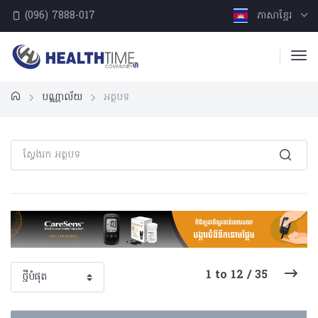
(096) 7888-017
ភាសាខ្មែរ
បណ្ណាល័យ
អត្ថបទ
1 to 12 / 35