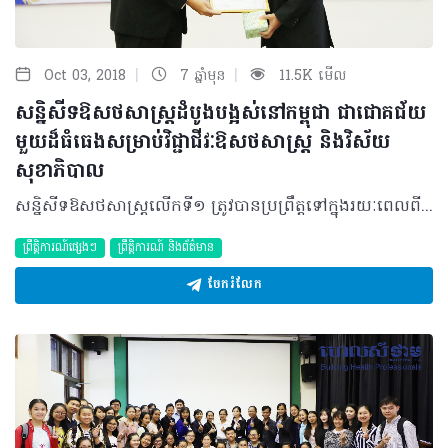
|
|
Oct 03, 2018
7 ឆ្នាំមុន
11.5K មើល
សន្និសីទឱសថសាស្រ្តដំបូងបង្អស់នៅកម្ពុជា ជាជោគជ័យ
មួយដ៏ធំធេងសម្រាប់វិជ្ជាជីវៈឱសថសាស្រ្ត និងវិស័យ
សុខាភិបាល
សន្និសីទឱសថសាស្រ្តលើកទី១ ត្រូវបានប្រព្រឹត្តទៅក្នុងរយៈពេលពីរថ្ងៃ ចាប់ពីថ្ងៃទី២៨ ដល់ថ្ងៃទី២៩ ខែកញ្ញា ឆ្នាំ២០១៨ នៅសាលប្រជុំប៊ី ជាន់ទី៣ អគារប៊ី នៃសាកលវិទ្យាល័យពុទ្ធិសាស្រ្ត ដោយមានការចូលរួមពីឱសថការី និងនិស្សិតឱសថសាស្រ្តចំនួន២០០នាក់ ដែលអញ្ជើញមកពីអង្គការក្រៅរដ្ឋាភិបាល ស្ថាប័នរដ្ឋ ក្រុមហ៊ុនឯកជន សហគ្រាសផលិតឱសថ ឱសថស្ថានឯកជន និងមហាវិទ្យាល័យឱសថសាស្រ្តនានា នៅក្នុងប្រទេសកម្ពុជា។ សន្និសីទនេះបានប្រារព្ធធ្វើឡើងក្រោមអធិបតីភាព លោកសាស្រ្តាចារ្យ អ៊ាន ហ្វីនលេ សាកលវិទ្យាធិការ និងអនុអធិការបតី នៃសាកលវិទ្យាល័យ ពុទ្ធិសាស្រ្ត លោក បាន បុត្តា ប្រធានក្រុមប្រឹក្សាគណៈឱសថការីកម្ពុជា និងឯកឧត្តម ឱសថការី លឹម រតនៈ ប្រធានសមាគមឱសថការីកម្ពុជា ។ វាគ្មិនកិត្តិយស១១នាក់ បានចូលរួមចែករំលែកចំណេះដឹង បទពិសោធន៍ ការអនុវត្ត និងភាពជោគជ័យនានារបស់ខ្លួននៅក្នុងផ្នែកចំនួនប្រាំក្នុងវិស័យឱសថសាស្រ្ត៖ ឱសថសាស្រ្តគ្លីនិក ឱសថសាស្រ្តសហគមន៍ ឱសថសាស្រ្តឧស្សាហកម្ម វេជ្ជជីវសាស្រ្ត និងឱសថសាស្រ្តពាណិជ្ជកម្ម។ ទន្ទឹមនឹងនោះដែរ ក៏មានការតាំងពិព័រណ៍ផលិតផល និងសេវាកម្មរបស់ផ្នែកឱសថសាស្រ្ត និងក្រុមហ៊ុននានាដែលនិស្សិតអាចស្វែងយល់បន្ថែមអំពីការសិក្សាស៊ីជម្រៅលើជំនាញឱសថសាស្រ្ត ឱកាសការងារតាមក្រុមហ៊ុន និងការស្វែងយល់អំពីព័ត៌មានផលិតផលឱសថមួយចំនួន។ តាមរយៈសន្និសិទនេះ អ្នកចូលរួមទាំងអស់ បានទទួលនូវចំណេះដឹង និងបទពិសោធន៍ថ្មីៗ ដែលមានសារៈសំខាន់សម្រាប់អាជីពទៅថ្ងៃក្រោយ និងជាទុនសម្រាប់សិក្សាបន្តក្នុងថ្ងៃអនាគត។ ជាលទ្ធផល គណៈអធិបតី វាគ្មិន ភ្ញៀវកិត្តិយស និងអ្នកចូលរួមទាំងអស់ បានវាយតម្លៃខ្ពស់ពីការរៀបឲ្យមានសន្និសីទឱសថសាស្រ្តលើកទី១ ដែលជាសន្និសីទដំបូងគេបំផុតនៅក្នុងប្រទេសកម្ពុជា ហើយសន្និសីទនេះ នឹងជាផ្នែកមួយនៃការបណ្តុះបណ្តាលបន្តសម្រាប់វិជ្ជាជីវៈឱសថសាស្រ្ត ដែលឱសថការីទាំងអស់តម្រូវឲ្យចូលរួមជាចាំបាច់នៅក្នុងអនាគតដ៏ខ្លីខាងមុខ។ សន្និសីទនេះ គឺជាជោគជ័យមួយដ៏ធំធេងសម្រាប់វិជ្ជាជីវៈឱសថសាស្រ្តទាំងមូល និងវិស័យសុខាភិបាលនៅប្រទេសកម្ពុជា និងសាកលវិទ្យាល័យពុទ្ធិសាស្រ្ត និយាយដោយឡែក ដែលជាអ្នកផ្តួចផ្តើមបង្កើតឲ្យមាននូវសន្និសីទឱសថសាស្រ្តដំបូងគេនេះឡើង។ គណៈកម្មការរៀបចំសន្និសីទ សូមថ្លែងអំណរគុណយ៉ាងជ្រាលជ្រៅដល់គណៈអធិបតី វាគ្មិន ភ្ញៀវកិត្តិយស និងអ្នកចូលរួមទាំងអស់ ដែលបានចំណាយពេលវេលាដ៏មានតម្លៃចូលរួម និងចែករំលែកនៅក្នុងសន្និសីទនេះ និងជាពិសេស សូមថ្លែងអំណរគុណដល់ក្រុមហ៊ុនឧបត្ថម្ភកម្មវិធីដែលមានដូចជា ក្រុមហ៊ុនDKSH សហគ្រាសផលិតឱសថ ប៉េ ប៉េ អឹម សហគ្រាសផលិតឱសថ ជា ចំណាន សហគ្រាសផលិតឱសថ អឺហ្វាក់ និងសហគ្រាសផលិតឱសថអន្តរជាតិ។ ©2018 រក្សាសិទ្ធិគ្រប់យ៉ាង​ដោយ Healthtime Corporation ចំពោះគ្រប់អត្ថបទដោយគ្មានផ្នែកណាមួយត្រូវបោះពុម្ពផ្សាយចូល ប្រព័ន្ធអ៊ីនធឺណែតឧបករណ៍អេឡិចត្រូនិកអាត់ជាសំឡេងឬថតចំលងគ្រប់រូបភាពដោយគ្មានការអនុញ្ញាតឡើយ
ព្រឹត្តិការណ៍ផ្សេងៗ
ព្រឹត្តិការណ៍ និងព័ត៌មាន
ចែករំលែក