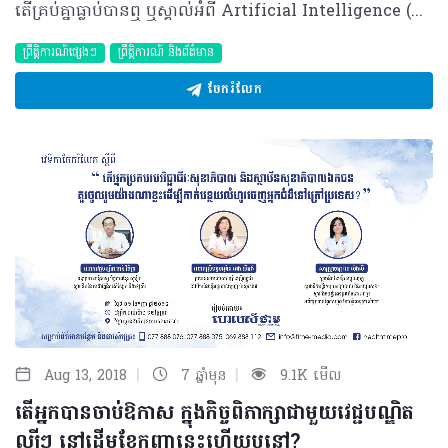
តើគ្រប់គ្នាធ្លាប់បានឮ ឬស្គាល់អំពី Artificial Intelligence (AI) ដែរឬទេ? ដឹងទេថាវាមានគុណសម្បត្តិអ្វីខ្លះ ដល់ផ្នែកសុខាភិបាល? Artificial Intelligence (AI) ឬMachine Intelligence ជាភាពវ័យឆ្លាត មួយបញ្ជាតាមម៉ាស៊ីន ផ្ទុយពី Natural Intelligence ដែលមនុស្ស ឬសត្វជាអ្នកធ្វើ។ បច្ចុប្បន្ន ភាពវ័យឆ្លាត និងរហ័សរបស់ Artificial Intelligence (AI) នេះ កំពុងមានការចាប់អារម្មណ៍ពីបណ្តាអ្នកវិទ្យាសាស្រ្តផ្នែកផ្សេងៗជាច្រើន។ ជាក់ស្តែង ថ្មីៗនេះ មាននិស្សិតផ្នែកវេជ្ជសាស្រ្តនៃសាកលវិទ្យាល័យ New South Wales ប្រទេសអូស្ត្រាលី បានប្រើប្រាស់ AI ដើម្បីជួយដល់អ្នក ឯកទេសអំប្រ៊ីយ៉ុង ក្នុងការបង្កើនសមត្ថភាពមនុស្សមួយចំនួនដែលពុំអាចមានកូនបាន។ វិធីសាស្ត្រនេះធ្វើឡើងដោយយកមេជីវិតញី និងមេជីវិតឈ្មោលដាក់ ចូលគ្នានៅក្នុងមន្ទីរពិសោធន៍ និងតាមរយៈបច្ចេកទេសមួយហៅថា In Vitro Fertilization (IVF)។ ការរកឃើញនេះធ្វើឡើងបន្ទាប់ពីលោក Aengus Tran អាយុ២៤ឆ្នាំ ជានិស្សិតបរិញ្ញាបត្រឆ្នាំចុងក្រោយ ទទួលបានចំណេះដឹង បន្ថែមពីវេជ្ជបណ្ឌិត Simon Cooke ដែលជាអ្នកចាត់ការទូទៅនៃ In Vitro Fertilization (IVF) របស់ប្រទេសអូស្ត្រាលី អំពីរបៀបដែលអ្នកឯកទេសអំប្រ៊ីយ៉ុង ធ្វើការវាយតម្លៃលើក្រុមអំប្រ៊ីយ៉ុង ដោយពឹងផ្អែកលើរូបរាងកាយនៃកម្រិតការវិវឌ្ឍ មុននឹងអាចវិនិច្ឆ័យថា អំប្រ៊ីយ៉ុងអាចផ្តល់ជាលទ្ធផលក្នុងការមាន ផៃ្ទពោះបាន។ Aengus Tran ប្រធានទិន្នន័យវិទ្យាសាស្ត្រនៃ Harrison-AI បានបញ្ជាក់ថា Artificial Intelligence អាចជួយសម្រួលក្នុងការវិនិច្ឆ័យលើអំប្រ៊ីយ៉ុងបានកាន់តែរហ័ស និងប្រសើរជាង ដោយពឹងផ្អែកទៅលើ Machine Learning ដែលមានការសិក្សាលើភាពជោគជ័យ និងបរាជ័យនៃរាប់ពាន់អំប្រ៊ីយ៉ុងពីមុនៗ ដោយស្ថិតនៅក្រោមប្រព័ន្ធមួយ ដែលសព្វថ្ងៃគេហៅថា Ivy។ គួរបញ្ជាក់ថា Ivy ជាប្រព័ន្ធស្វ័យប្រវត្តិនៃ Artificial Intelligence មួយ សិក្សាអំពីអំប្រ៊ីយ៉ុង ដែលវិភាគតាមរយៈការវិវឌ្ឍនៃអំប្រ៊ីយ៉ុងនូវគ្រប់ដំណាក់កាលតាមរបៀប 3D ហើយវាអាចវិភាគមើលដំណើរការការវិវឌ្ឍនៃបេះដូងរបស់ទារកបាន។ សកម្មភាពទាំងនេះ មិនមែនមកពីការបញ្ជាដោយមនុស្សឡើយ គឺមកពីការស្គាល់ដោយខ្លួនឯងពីការធ្វើតេស្តរាប់ពាន់នៃអំប្រ៊ីយ៉ុង និងការដឹងពីការវិវឌ្ឍនៃបេះដូង របស់ទារករួចទៅហើយ ដូចនេះវាវិវឌ្ឍខ្លួនកាន់តែប្រសើរឡើងក្នុងការជ្រើសរើសអំប្រ៊ីយ៉ុង។ បច្ចុប្បន្ន Harrison-AI ដែលបង្កើតដោយលោក Aengus Tran និងលោក Dimitry Tran ជាបងប្អូនបង្កើតនឹងគ្នា បានចាប់ដៃគូសហការជាមួយ Virtus Health ដែលជាក្រុមហ៊ុនឈានមុខគេមួយនៅប្រទេសអូស្ត្រាលី ក្នុងការផ្តល់សេវាកម្មជំនួយលើផ្នែកបន្តពូជ ហើយបាននាំយកបច្ចេកវិទ្យា Ivy ទៅកាន់គ្លីនិកផ្នែក IVF នៅប្រទេសអូស្ត្រាលី និងទៅកាន់តំបន់អឺរ៉ុបនៅពេលខាងមុខផងដែរ។ Harrison-AI សង្ឃឹមថាអាចប្រើប្រាស់បច្ចេកវិទ្យាថ្មីដើម្បីជួយអ្នកជំងឺផ្សេងៗដូចជា ជំងឺសួត និងជំងឺភ្នែកជាដើម។ ពួកគេ កំពុងសិក្សាពីរបៀបក្នុងការស្វែងរកជំងឺរបេងដោយប្រើប្រាស់ Artificial Intelligence (AI) ហើយយកទៅប្រើប្រាស់ក្នុងប្រទេសវៀតណាមដែលជាកន្លែងកំណើតរបស់ពួកគេ។ ឯកសារយោង៖ -https://newsroom.unsw.edu.au/news/science-tech/unsw-students-pioneering-artificial-intelligence-boosts-ivf-success -http://americanpregnancy.org/infertility/in-vitro-fertilization/ ©2018 រក្សាសិទ្ធិគ្រប់យ៉ាង​ដោយ Healthtime Corporation ចំពោះគ្រប់អត្ថបទដោយគ្មានផ្នែកណាមួយត្រូវបោះពុម្ពផ្សាយចូល ប្រព័ន្ធអ៊ីនធឺណែតឧបករណ៍អេឡិចត្រូនិកអាត់ជាសំឡេងឬថតចំលងគ្រប់រូបភាពដោយគ្មានការអនុញ្ញាតឡើយ
ព្រឹត្តិការណ៍ផ្សេងៗ
ព្រឹត្តិការណ៍ និងព័ត៌មាន
ចែករំលែក
|
|
Aug 13, 2018
7 ឆ្នាំមុន
9.1K មើល
តើអ្នកបានចាប់ឱកាស ក្នុងកិច្ចពិភាក្សាជាមួយវេជ្ជបណ្ឌិត
ល្បីៗ នៅដើមខែកញ្ញានេះហើយឬនៅ?