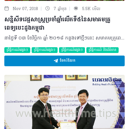
|
|
Nov 07, 2018
7 ឆ្នាំមុន
5.5K មើល
សន្និសីទវេជ្ជសាស្រ្តប្រចាំឆ្នាំលើកទី៥នៃសមាគមគ្រូ
ពេទ្យបេះដូងកម្ពុជា
នាថ្ងៃទី ០៣ ខែវិច្ឆិកា ឆ្នាំ ២០១៨ កន្លងទៅថ្មីៗនេះ សមាគមគ្រូពេទ្យបេះដូងកម្ពុជាបានរៀបចំនូវមហាសន្និសីទប្រចាំឆ្នាំលើកទី៥របស់ខ្លួន ក្រោមប្រធានបទ «សិល្បៈនៃការព្យាបាលជំងឺបេះដូង និងសរសៃឈាមបេះដូង» នៅសណ្ឋាគារសុខា រាជធានីភ្នំពេញ។ សន្និសីទរយៈពេល១ថ្ងៃពេញនេះ មានការអញ្ជើញចូលរួមយ៉ាងខ្ពង់ខ្ពស់ពីសំណាក់ ឯកឧត្តមសាស្រ្តាចារ្យ ធា គ្រុយ ប្រធានក្រុមប្រឹក្សាភិបាល នៃគណៈគ្រូពេទ្យជាតិកម្ពុជា និងជារដ្ឋលេខាធិការនៃក្រសួងសុខាភិបាល លោកសាស្ត្រាចារ្យ ឡា ម៉េងហួ អនុប្រធានក្រុមប្រឹក្សាភិបាលនៃគណៈគ្រូពេទ្យជាតិកម្ពុជា លោកសាស្រ្តាចារ្យ សុខ ជួរ ប្រធានសមាគមគ្រូពេទ្យបេះដូងកម្ពុជា លោកសាស្រ្តាចារ្យ Anwar SANTOSO ប្រធានសមាគមគ្រូពេទ្យបេះដូង ប្រចាំតំបន់អាស៊ាន ឯកឧត្តម លោកជំទាវ លោកសាស្ត្រាចារ្យ វេជ្ជបណ្ឌិតដែលជាសមាជិកនៃសមាគមគ្រូពេទ្យបេះដូងកម្ពុជា និងសហភាតរៈទាំងអស់ ព្រមទាំងមានការចូលរួមយ៉ាងច្រើនលើសការរំពឹងទុកពីសំណាក់បងប្អូនសិស្សានុសិស្សប្រមាណជាង ៣០០នាក់ផងដែរ។ នាឱកាសនេះ លោកសាស្ត្រាចារ្យ សុខ ជួរ បានមានប្រសាសន៍ថា «គោលបំណងនៃការបង្កើតឲ្យមានសន្និសីទនេះឡើងជារៀលរាល់ឆ្នាំ គឺដើម្បីប្រមូលផ្តុំ សហភាតរៈទាំងអស់​ ក្នុងការចែករំលែកនូវចំណេះដឹង ចំណេះធ្វើរវាងគ្នា និងគ្នា បង្កើននូវសមត្ថភាពក្រុមគ្រូពេទ្យបេះដូងកម្ពុជា ក៏ដូចជាក្រុមគ្រូពេទ្យបេះដូង ក្នុងតំបន់ ក្នុងន័យចូលរួមចំណែកអភិវឌ្ឍវិស័យសុខាភិបាលកម្ពុជាឲ្យកាន់តែប្រសើរឡើង តាមរយៈការពង្រឹងសមត្ថភាពធនធានមនុស្សតែម្តង»។ គួរបញ្ជាក់ម្តងទៀតថា អង្គសន្និបាតនេះ បានធ្វើការពិភាក្សាយ៉ាងស៊ីជម្រៅពាក់ព័ទ្ធនឹងសិល្បៈនៃការព្យាបាលជំងឺបេះដូង និងសរសៃឈាម ដែលក្នុងនោះរួមមាន ជំងឺចំនួន ៤គឺ ជំងឺសរសៃឈាមបេះដូង ជំងឺប្រឹសបេះដូង ជំងឺស្ទះសរសៃឈាមផ្នែកខាងក្រៅ និងជំងឺបេះដូងពីកំណើត។ ក្នុងកម្មវិធីនេះផងដែរ ក៏មានការអញ្ជើញ ចូលរួមធ្វើបទបង្ហាញពីវាគ្មិនកិត្តិយស ជាវេជ្ជបណ្ឌិតឯកទេសជាច្រើនរូប ព្រមទាំងបញ្ចប់ជាមួយនឹងចូលរួមនៅក្នុងវេទិកាសំណួរ-ចម្លើយ ពីអ្នកចូលរួមទាំងអស់ យ៉ាងសកម្ម និងប្រកបដោយលទ្ធផលយ៉ាងគួរឲ្យកត់សម្គាល់។ ©2018 រក្សាសិទ្ធិគ្រប់យ៉ាង​ដោយ Healthtime Corporation ចំពោះគ្រប់អត្ថបទដោយគ្មានផ្នែកណាមួយត្រូវបោះពុម្ពផ្សាយចូលប្រព័ន្ធអ៊ីនធឺណែត ឧបករណ៍អេឡិចត្រូនិក អាត់ជាសំឡេង ឬថតចំលងគ្រប់រូបភាពដោយគ្មានការអនុញ្ញាតឡើយ
ព្រឹត្តិការណ៍ផ្សេងៗ
ព្រឹត្តិការណ៍ផ្សេងៗ
ព្រឹត្តិការណ៍ផ្សេងៗ
ព្រឹត្តិការណ៍ និងព័ត៌មាន
ចែករំលែក