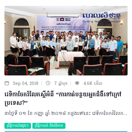
|
|
Sep 04, 2018
7 ឆ្នាំមុន
4.6K មើល
វេទិកាចែករំលែកស្តីអំពី “ការកាត់បន្ថយអ្នកជំងឺទៅក្រៅ
ប្រទេស?”
នាថ្ងៃទី ០១ ខែ កញ្ញា ឆ្នាំ ២០១៨ កន្លងទៅនេះ វេទិកាចែករំលែកមួយស្តីអំពី “តើអ្នកប្រកបរបរវិជ្ជាជីវៈសុខាភិបាល និងស្ថាប័នសុខាភិបាលឯកជនគួរចូលរួមយ៉ាងណាខ្លះដើម្បីកាត់បន្ថយលំហូរចេញអ្នកជំងឺទៅក្រៅប្រទេស?” ត្រូវបានប្រារព្ធឡើងនៅវិទ្យាស្ថានជាតិសុខភាពសាធារណៈ រៀបចំដោយក្រុមការងារហេលស៍ថាម ប្រូ (HEALTHTIME PRO) របស់ក្រុមហ៊ុន ហេលស៍ថាម ខបភូរេសិន (HEALTHTIME CORPORATION) និងរួមសហការឧបត្ថម្ភដោយផលិតផល Coxil ក៏ដូចជាគាំទ្រផងដែរដោយកាដាវ គ្លីនិកសើស្បែក និងឡេសឺរ មន្ទីរព្យាបាលធ្មេញម៉ាស្ទ័រ ឃែរ ព្រមទាំងមន្ទីរសម្រាកព្យាបាល និងសម្ភពលុច្ស។ វេទិកាចែករំលែកនេះត្រូវបានធ្វើឡើងក្នុងគោលបំណងពីរសំខាន់ៗគឺ ទី១ ទាក់ទងនឹងការពិភាក្សាលើបញ្ហាដែលកំពុងជួបប្រទះ និងដំណោះស្រាយនៃលំហូរចេញអ្នកជំងឺទៅក្រៅប្រទេស និងទី២ ទាក់ទងនឹងការចែករំលែកលើគន្លឹះដែលម្ចាស់មន្ទីរពេទ្យ គ្លីនិក បន្ទប់ពិគ្រោះជំងឺ និងអ្នកប្រកបរបរវិជ្ជាជីវៈសុខាភិបាលគួរធ្វើដើម្បីពង្រឹងសេវាកម្ម ក៏ដូចជាផ្តល់ទំនុកចិត្តដល់អ្នកជំងឺ។ គួរបញ្ជាក់ថា វេទិការយៈពេលកន្លះថ្ងៃនេះបានធ្វើការចាប់ផ្តើមពីម៉ោង ៨ព្រឹក ដល់ម៉ោង ១២ថ្ងៃត្រង់ ដោយមានការចូលរួមពីវាគ្មិនកិត្តិយសចំនួន ៣ រូបគឺ លោកស្រីទន្តបណ្ឌិត អេង លីគង់ ដែលលោកស្រីជាប្រធានសមាគមសហគ្រិនស្ត្រីកម្ពុជា និងជានាយិកានៃមន្ទីរព្យាបាលធ្មេញម៉ាស្ទ័រ ឃែរ និង លោកស្រីសាស្ត្រាចារ្យ ឯក ម៉េងលី អតីតប្រធានផ្នែកសម្ភពនៃមន្ទីរពេទ្យកាល់ម៉ែតដែលបច្ចុប្បន្ន លោកស្រីជាស្ថាបនិកនៃមន្ទីរសម្ភពលុច្ស និងមន្ទីរសម្រាកព្យាបាល និងសម្ភពសុខៈ ព្រមទាំងជាស្ថាបនិកនៃមន្ទីរពេទ្យអឃីតកោះពេជ្រ និងមានផងដែរនូវវត្តមានរបស់ លោកវេជ្ជបណ្ឌិត ចាន់ វិចិត្រ ដែលលោកជាអនុប្រធានមន្ទីរពេទ្យមិត្តភាពខ្មែរ-សូវៀត ព្រមទាំងជាស្ថាបនិកនៃកាដាវគ្លីនិកសើស្បែក និងឡេសឺរ។ វេទិកាទាំងមូលក៏ទទួលបានកិត្តិយសចូលរួមពីសំណាក់លោក លោកស្រីវេជ្ជបណ្ឌិត និងទន្តបណ្ឌិតដែលជាសមាជិកនៃសហគមន៍ហេលស៍ថាមប្រូ ព្រមទាំងសិស្សនិស្សិតផ្នែកសុខាភិបាលប្រមាណជាង ៥០នាក់ផងដែរ។ សកម្មភាពពេញមួយព្រឹកនេះត្រូវបានចែកចេញជាបីវគ្គគឺ វគ្គទីមួយ៖ ជាវេទិកាចែករំលែកបទពិសោធន៍ផ្ទាល់ពីសំណាក់វាគ្មិនកិត្តិយសទាំងបីរូប ទាក់ទងនឹង “វិធីសាស្ត្រក្នុងការទំនាក់ទំនងល្អរវាងគ្រូពេទ្យ ជាមួយអ្នកជំងឺ” “វិធីសាស្ត្រក្នុងការគ្រប់គ្រង និងការពង្រឹងសក្តានុពលក្រុមការងារក្នុងស្ថាប័ន” និង“វិធីសាស្រ្តក្នុងការកំណត់តម្លៃសេវាកម្ម ឲ្យចំអតិថិជនគោលដៅ”។ វគ្គទីពីរ ជាវេទិកាជជែកពិភាក្សា រវាងវាគ្មិនកិត្តិយស និងអ្នកចូលរួម លើប្រធានបទ “តើអ្នកប្រកបរបរវិជ្ជាជីវៈសុខាភិបាល និងស្ថាប័នសុខាភិបាលឯកជនគួរចូលរួមយ៉ាងណាខ្លះដើម្បីកាត់បន្ថយលំហូរចេញអ្នកជំងឺទៅក្រៅប្រទេស?” ។ វគ្គទីបី ជាវេទិកាពិភាក្សាជាក្រុមដោយមានការចូលរួមយ៉ាងផុសផុល ពីសំណាក់អ្នកចូលរួម និងចូលរួមដឹកនាំពីវាគ្មិនកិត្តយសផងដែរ។ ជាចុងក្រោយ ក្រុមការងារហេលស៍ ថាម ប្រូ ពិតជាមានសេចក្តីសោមនស្សរីករាយ សូមថ្លែងអំណរគុណដល់វាគ្មិនកិត្តយស និងអ្នកចូលរួមទាំងអស់ ដែលបានញ៉ាំងឲ្យវេទិកាទាំងមូលបញ្ចប់ទៅយ៉ាងរលូន និងប្រកបដោយផ្លែផ្កា។ ដើម្បីទទួលបានព័ត៌មានបន្ថែម សម្រាប់វគ្គសិក្សាដែលនឹងប្រព្រឹត្តទៅ នាពេលខាងមុខទៀត សូមតាមដានក្នុង Healthtime Pro ទាំងអស់គ្នា។ ©2018 រក្សាសិទ្ធិគ្រប់យ៉ាង​ដោយ Healthtime Corporation ចំពោះគ្រប់អត្ថបទដោយគ្មានផ្នែកណាមួយត្រូវបោះពុម្ពផ្សាយចូល ប្រព័ន្ធអ៊ីនធឺណែតឧបករណ៍អេឡិចត្រូនិកអាត់ជាសំឡេងឬថតចំលងគ្រប់រូបភាពដោយគ្មានការអនុញ្ញាតឡើយ
ព្រឹត្តិការណ៍ផ្សេងៗ
ព្រឹត្តិការណ៍ និងព័ត៌មាន