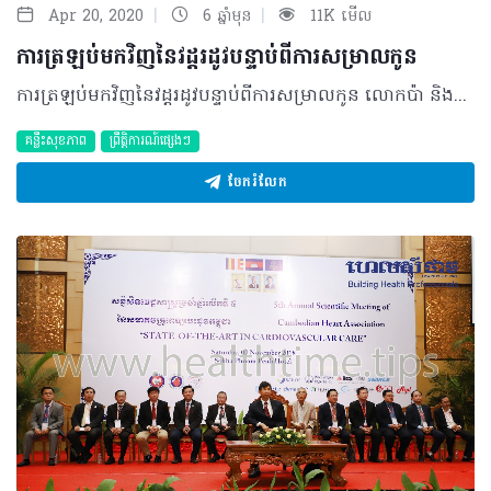
|
|
Apr 20, 2020
6 ឆ្នាំមុន
11K មើល
ការត្រឡប់មកវិញនៃវដ្តរដូវបន្ទាប់ពីការសម្រាលកូន
ការត្រឡប់មកវិញនៃវដ្តរដូវបន្ទាប់ពីការសម្រាលកូន លោកប៉ា និងអ្នកម៉ាក់ថ្មីថ្មោងអាចមានការបារម្ភច្រើនជាងធម្មតាបន្តិចនៅពេលដែលនិយាយ ពីប្រធានបទអំពី”អ្នកម្តាយ និងគភ៌”។ មុនពេលសម្រាលលោកប៉ា អ្នកម៉ាក់រមែងតែងតែព្រួយបារម្ភថា តើកូនរបស់ពួកគាត់នឹងកើត មកគ្រប់ លក្ខណៈ ឬអត់ ហើយថាតើម្តាយ និងកូនមានសុវត្ថិភាព ឬយ៉ាងណា? រីឯក្រោយពេលដែលសម្រាលរួចរាល់វិញ ជាពិសេសអ្នកម្តាយតែម្តងតែងតែសួរសំនួរដូចជា៖ «ហេតុអីបានទឹកដោះខ្ញុំមិនសូវចេញ?» ឬ «ហេតុអី ទឹកដោះខ្ញុំមានរសជាតិប្លែក?» (សំនួរនេះពិតជាធ្លាប់មានគេសួរមែនទេ?) ហើយសំនួរមួយទៀតដែលពេញ និយមដែរនោះគឺ៖ ហេតុអ្វីបានជាសម្រាលកូនហើយនៅតែមិនមានរដូវទៀត? ដូចនេះគ្លីនិក ម៉ារីស្តូបនឹងដោះស្រាយចម្ងល់មួយនេះជូនម៉ាក់ប៉ាទាំងអស់មិនថាថ្មី ឬចាស់នោះទេ។ អ្វីដែលអ្នកទាំងអស់គ្នាអាចមិននឹកស្មានដល់នោះ គឺបញ្ហាទាំងអស់នេះភាគច្រើនពាក់ព័ន្ធទៅនឹងបម្រែបម្រួលនៃ រាងកាយរបស់អ្នកម្តាយជាធម្មតានៅក្រោយពេលសម្រាលកូន ។ តើហេតុអ្វីបានជាខ្ញុំមិនមករដូវទៀតនៅក្រោយពេលសម្រាលកូនហើយ? ការមករដូវគឺជាព្រឹត្តិការណ៍មួយដែលបញ្ជាក់ថាអ្នកមានសមត្ថភាពក្នុងការមានកូនតាមរយៈបាតុភូតបញ្ចេញអូវ៉ុល​(ovulation) ឬ ស៊ុតរបស់ស្រ្តីនេះឯង។ នៅកំឡុងពេលដែលអ្នកម៉ាក់ពរពោះកូនរបស់អ្នកម៉ាក់ តាំងខ្លួននៅក្នុងថង់ដែលដុះចេញពីស្រទាប់ endometrium នៃស្បូន។ សុកដែលជាប់ទៅនឹងថង់ទារករមែង តែងតែបញ្ចេញ អរម៉ូនម្យ៉ាងហៅថា Progesterone ហើយអរម៉ូននេះឯងដែលទប់ស្កាត់បាតុភូតខ្ជាក់ចេញ នូវស៊ុត​ ឬអូវ៉ុល។ អ៊ីចឹងចុះពេលណាទៅទើបរដូវខ្ញុំត្រឡប់មកវិញ? ក្រោយពីសម្រាលកូនរួច អ្នកម៉ាក់ដែលសម្រេចចិត្តថាមិនបំបៅដោះកូននឹងមានរដូវវិញក្នុងកំឡុងពេល ៦ ទៅ​ ៨ សប្តាហ៍ក្រោយសម្រាល។ ប្រសិនបើជាអ្នកម៉ាក់បំបៅដោះកូន ពេលវេលានៃការមករដូវមានការយឺតយ៉ាវ គឺអាចរវាង ៣ ទៅ ៦ ឬ ៩ ខែ អាស្រ័យលើថាតើអ្នកម៉ាក់បំបៅដោះកូនបានទៀងទាត់ឬអត់។ អ្នកម្តាយមួយចំនួន ដែលបំបៅដោះកូនជាប់រហូត អាចនឹងមិនមានរដូវក្នុងកំឡុងពេលដែលបំបៅនោះតែម្តងហើយវានឹងមកវិញ ទៅពេលឈប់បំបៅ។ ជាធម្មតា ស្រ្តីដែលបំបៅដោះកូននឹងមករដូវយឺតជាងធម្មតា ដោយសារតែទឹកដោះភ្ញោចឲ្យខ្លួនប្រាណ បញ្ចេញ អរម៉ូនម្យ៉ាងហៅថា Prolactin។ Prolactin គឺជាអរម៉ូនម្យ៉ាងដែលមានភាពចាំបាច់ក្នុង ការផលិតទឹក ដោះម្តាយ ហើយវាក៏អាចទប់ស្កាត់អរម៉ូនដែលបង្កឲ្យមានការទម្លាក់ស៊ុតដែរ។ ដោយសារតែមិនមានអរម៉ូន ជម្រុញឲ្យមាន វដ្តរដូវ អ្នកម្តាយទាំងនោះត្រូវចាំពេលយូរបន្តិច។ តើនៅពេលដែលមានរដូវវិញមានការប៉ះពាល់ដល់ទឹកដោះដែរឬទេ? នៅពេលដែលរដូវរបស់អ្នកត្រឡប់មកវិញ អ្នកអាចចាប់អារម្មណ៍ថាមានបម្រែបម្រួលតិចតួចទាក់ទងនឹង ទឹកដោះ។ ឧទាហរណ៍៖ អ្នកអាចឃើញថាទឹកដោះរបស់អ្នកមកតិចជាងមុន ឬ ក៏ទារកមើលទៅហាក់បីដូចជា មិនសូវ មានចំណង់ក្នុងការបៅទឹកដោះ។ បម្រែបម្រួលនៃអរម៉ូនអាចធ្វើឲ្យទឹកដោះផ្លាស់ប្តូររសជាតិតិចតួច ឬ​ សណ្ឋាននៃទឹកដោះម្តាយ ប៉ុន្តែការប្រែប្រួលនេះតិចខ្លាំងណាស់ ហើយវាមិនបង្កជាផលអវិជ្ជមាន នោះទេ។ ហេតុអ្វីបានជាការមានកូនជាប់ៗគ្នាក្នុងរយៈពេលខ្លីមិនល្អចំពោះអ្នកម្តាយ និង ទារក? ទារកដែលត្រូវបានបង្កកំណើតក្នុងកំឡុងពេលតិចជាង ១២ខែបន្ទាប់ពីការសម្រាលចុងក្រោយរបស់ម្តាយរងនូវ ការកើនឡើងនៃហានិភ័យក្នុងការកើតមិនគ្រប់ខែ មានទម្ងន់តិចជាងទារកធម្មតា បាត់បង់ជីវិតនៅក្នុងផ្ទៃ និង ការស្លាប់ក្រោយពេលសម្រាល។ ហេតុដូច្នេះហើយ លោកឪពុកអ្នកម្តាយគួរតែរងចាំយ៉ាងហោចណាស់ក៏​ ១២ ខែដែរ សឹមយកកូនមួយទៀត។ តែនេះមិនមែនមានន័យថាហាមឃាត់មិនឲ្យរួមភេទនោះទេ។ អ្វីដែលអ្នកគួរធ្វើគឺការប្រើប្រាស់វិធីសាស្រ្តពន្យាកំណើត ឲ្យបានត្រឹមត្រូវ និងឆាប់រហ័ស។ នេះសំដៅទៅលើស្រ្តីដែលទើបតែធ្វើការរំលូតកូន ឬ រលូតកូនផងដែរ។ សូមចំណាំថា៖ទោះបីអ្នកមិន​បានពរពោះ​ដល់សម្រាលក្តី ក៏អ្នកទៅតែអាចមានសមត្ថភាពក្នុងការពរពោះម្តងទៀតក្នុងអំឡុងពេលខ្លីបំផុតដែរ។ ដូចនេះ ការប្រើ​វិធីសាស្រ្ត​ពន្យារកំណើតភ្លាមៗបន្ទាប់ពីសម្រាល ឬការរំលូ តកូន នឹងអាចជួយ កាត់បន្ថយហានិភ័យជាច្រើន។ ម៉ារីស្តូបអើយ! តើអ្នកអាចជួយណែនាំវិធីសាស្រ្តពន្យារកំណើតដ៏សក្តិសមបំផុតបានទេ? ប្រាកដណាស់។ មនុស្សមួយចំនួនធមានគំនិតអវិជ្ជមានចំពោះការប្រើប្រាស់វិធីសាស្រ្តពន្យារកំណើតនៅពេលដែល សម្រាល កូនរួចភ្លាមៗ។ ចំពោះការលេបថ្នាំគ្រាប់ពន្យារកំណើតវិញ គឺមិនសូវបានណែនាំចំពោះស្រ្តីដែលទើបតែសម្រាលកូននោះទេ ជាពិសេសក្នុងកំឡុងពេល ២១​ថ្ងៃដំបូង។ នៅក្នុងកំឡុងពេល ២១ ថ្ងៃនោះ ស្រ្តីមានហានិភ័យច្រើនជាងធម្មតាក្នុងការមានជំងឺកំណកឈាម។ វិធីសាស្រ្តពន្យារកំណើតដែលល្អ ហើយមានសុវត្ថិភាពជាងគេនោះ គឺវិធីសាស្រ្តពន្យារកំណើតរយៈពេលវែង ដូចជា ការដាក់កងក្នុងស្បូន (IUD) និង ការដាក់កងក្រោមស្បែក (implant)។ អ្នកអាចប្រើប្រាស់វិធីសាស្រ្តទាំងពីរនេះក្រោយពេលសម្រាលកូនភ្លាមៗ ឬ ក្នុងកំឡុងពេលក្រោយសម្រាលកូន ២១​ថ្ងៃក៏បាន។ តែកុំឲ្យយឺតយ៉ាវជាងនេះឲ្យសោះណា៎។ ដូចនេះកុំបារម្ភអី រដូវរបស់អ្នកនឹងមកវិញដូចធម្មតា។ ហើយប្រសិនជាអ្នកចង់មានការពរពោះដោយមានសុវត្ថិភាព និង ទារកដែលមានសុខភាពល្អ វាមានអត្ថប្រយោជន៍ក្នុងការរងចាំដោយប្រើប្រាស់វិធីសាស្រ្តពន្យារកំណើតឲ្យបាន ត្រឹមត្រូវ។ ការអត់ធ្មត់គឺជាគុណធម៌គួរប្រកាន់ជាប់ខ្លួន (Patience is virtue)។ ឯកសារយោង៖ Jackson, E., & Glasier, A. (2011). Return of Ovulation and Menses in Postpartum Nonlactating Women. Obstetrics & Gynecology, 117(3), 657–662. doi: 10.1097/aog.0b013e31820ce18c Women's Health Care Physicians. (2018, February). Retrieved from https://www.acog.org/Patients/FAQs/Postpartum-Birth-Control?IsMobileSet=false FSRH Guidline: Contraception After Pregnancy (January 2017) សម្រាប់ព័ត៌មានបន្ថែមវិធីសាស្រ្តពន្យារកំណើតផ្សេងៗ​​​ ប្រឹក្សាជាមួយ @MarieStopesKH តាមរយៈ៖ ✓ ផ្ញើសារតាមរយៈហ្វេសប៊ុគ ✓ រៀងរាល់ថ្ងៃចាប់ពីម៉ោង 7:00 ព្រឹក រហូតដល់ម៉ោង 5:00 ល្ងាច ✓ 012 999 002 ឬ 098 999 102 ✓ ផ្ញើសារតាមរយៈបណ្ដាញសង្គម LINE, Viber, WhatsApp, WeChat 093 24 08 23 ✓ www.mariestopes.org.kh/contactus
គន្លឹះសុខភាព
ព្រឹត្តិការណ៍ផ្សេងៗ
ចែករំលែក