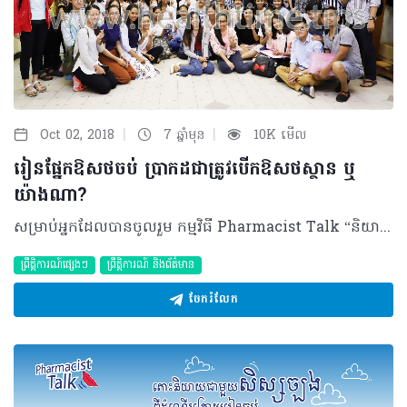
|
|
Oct 02, 2018
7 ឆ្នាំមុន
10K មើល
រៀនផ្នែកឱសថចប់ ប្រាកដជាត្រូវបើកឱសថស្ថាន ឬ
យ៉ាងណា?
សម្រាប់អ្នកដែលបានចូលរួម កម្មវិធី Pharmacist Talk “និយាយជាមួយសិស្សច្បងពីដំណើរក្រោយរៀនចប់” នាថ្ងៃទី៣០ ខែកញ្ញា ឆ្នាំ២០១៨ កន្លងទៅនេះ ប្រហែលជាបានដកសញ្ញាសួរ (?)បានមួយចំនួនធំហើយ។ ប៉ុន្តែចំពោះអ្នកដែលខកខានមិនបានចូលរួម អាចតាមដានលើ ទំព័រហ្វេសប៊ុក របស់ Healthtime Pro នូវវីដេអូសង្ខេបកម្មវិធី Pharmacist Talk របស់យើងដែលនឹងចេញនាពេលខាងមុខ។ គួរបញ្ជាក់ថា កម្មវិធី Pharmacist Talk ត្រូវបានប្រារព្ធនៅមជ្ឈមណ្ឌលសហប្រត្តិការកម្ពុជា-ជប៉ុន(CJCC) រៀបចំដោយ ក្រុមការងារ ហេលស៍ថាម ប្រូ (HEALTHTIME PRO) របស់ក្រុមហ៊ុន ហេលស៍ថាម ខបភូរេសិន (HEALTHTIME CORPORATION) និងរួមសហការឧបត្ថម្ភដោយផលិតផល Coxil។ គោលបំណងសំខាន់នៃកម្មវិធីនេះមានចំនួន ២ធំៗគឺ៖ ទីមួយ “ការជួយតម្រង់ផ្លូវពីអាជីពនាពេលអនាគត បន្ទាប់ពីបញ្ចប់ការសិក្សាផ្នែកឱសថសាស្រ្ត” និងទីពីរ “ការជួបសន្ទនាផ្ទាល់ ភ្ជាប់ទំនាក់ទំនង រវាងគ្រួសារឱសថការី ”។ កម្មវីធីរយៈពេលកន្លះថ្ងៃនេះបានធ្វើការចាប់ផ្តើមពីម៉ោង ៨ព្រឹក ដល់ម៉ោង ១២ថ្ងៃត្រង់ ដោយមានការចូលរួមពីវាគ្មិនកិត្តិយសចំនួន ១០រូបដែលជាអតីតនិស្សិតឱសថសាស្ត្រ និងសុទ្ធសឹងតែជោគជ័យលើវិថីការងារផ្សេងៗគ្នានាពេលបច្ចុប្បន្ន។ កម្មវិធីប្រព្រឹត្តទៅដោយមានចូលរួមយ៉ាងផុសផុល ពីសំណាក់ឱសថការី ក៏ដូចជានិស្សិតឱសថសាស្ត្រប្រមាណជាង ៧០នាក់ផងដែរ។ សកម្មភាពពេញមួយព្រឹកចែកចេញជា២ គឺ៖ 1. ការចែករំលែកបទពិសោធន៍ពីសំណាក់សិស្សច្បងទាក់ទងនឹង ការសម្រេចចិត្តជ្រើសរើសការងារបច្ចុប្បន្ន(ហេតុអ្វី និងអ្វីជាកត្តាជម្រុញឲ្យជ្រើសរើសអាជីពបច្ចុប្បន្ននេះ? ធ្លាប់ជួបប្រទះទុក្ខលំបាក និងចំណុចពេញចិត្តអ្វីខ្លះលើវិថីមួយនោះ?) 2. ការប្រឹក្សាយោបល់ជាក្រុម ដោយអ្នកចូលរួមមានឱកាសសាកសួរសំណួរ សុំការផ្តល់យោបល់ ជាមួយសិស្សច្បងដែលមានបទពិសោធន៍ផ្សេងគ្នា ដើម្បីឲ្យពួកគេអាចត្រៀមខ្លួន មុនពេលឈានទៅកាន់ការជ្រើសរើសអាជីពដែលខ្លួនស្រឡាញ់ ឬក៏សម្រេចចិត្តរៀនបន្តថ្នាក់ក្រោយឧត្តមសិក្សា។ គួរបញ្ជាក់ផងដែរថា សិស្សច្បងឱសថការី ដែលបានចូលរួមចែករំលែកនៅក្នុង Pharmacist Talk នេះ រួមមាន៖ 1. លោកស្រីបណ្ឌិតឱសថសាស្ត្រឯកទេស ហែម សុភក្តិ ប្រធានផ្នែកមន្ទីរពិសោធន៍វេជ្ជជីវសាស្ត្រចាតានិងជាសាស្ត្រាចារ្យផ្នែកមីក្រូជីវសាស្ត្រនៃសាកលវិទ្យាល័យ ពុទ្ធិសាស្ត្រ និងសាកលវិទ្យាល័យវិទ្យាសាស្ត្រសុខាភិបាល 2. កញ្ញាបណ្ឌិតឱសថសាស្ត្រឯកទេស យូ វណ្ណី អ្នកសម្របសម្រួលគម្រោងការគ្រប់គ្រងប្រព័ន្ធគុណភាពមន្ទីរពិសោធន៍ 3. លោកស្រីបណ្ឌិតឱសថសាស្ត្រឯកទេស ឆាយ សុខដាលីស អនុប្រធានការិយាល័យគ្រប់គ្រងឱសថសុវត្ថិភាពចំណីអាហារនៃមន្ទីរសុខាភិបាលខេត្តកណ្តាល 4. លោកឱសថការី អោក សៅ អ្នកគ្រប់គ្រងផលិតផលនៃក្រុមហ៊ុន សាណូហ្វី កម្ពុជា 5. លោកស្រីឱសថការី ជា បានហេង នាយកបច្ចេកទេសនៃសហគ្រាសផលិតឱសថ អន្តរជាតិ 6. កញ្ញាឱសថការី ចាន់ បូរ៉ា Business Development Leader & Pharmacy Supervisor at Community Pharma Co., Ltd. 7. កញ្ញាឱសថការី ឃាង ស៊ីវហ៊ុង អ្នកគ្រប់គ្រងផលិតផលនៃក្រុមហ៊ុនហេលស៍ថាម ខប 8. លោកឱសថការី ខេង សេងលី អតីតឱសថការីនៃមន្ទីរពេទ្យរ៉ូយ៉ាល់ភ្នំពេញ 9. កញ្ញាឱសថការី ស៊ីម ជីវីរ័ត្ន ស្ថាបនិកឱសថស្ថានអង្គរហ្វាម៉ា 10. កញ្ញាឱសថការី អ៊ីវ សុភា Pharmacist epidemiologist at Institute Pasteur of Cambodia និងជានិស្សិតថ្នាក់បណ្ឌិត។ ដើម្បីទទួលបានព័ត៌មានបន្ថែម សម្រាប់វគ្គសិក្សាដែលនឹងប្រព្រឹត្តទៅ នាពេលខាងមុខទៀត សូមតាមដានក្នុង Healthtime Pro ទាំងអស់គ្នា... ©2018 រក្សាសិទ្ធិគ្រប់យ៉ាង​ដោយ Healthtime Corporation ចំពោះគ្រប់អត្ថបទដោយគ្មានផ្នែកណាមួយត្រូវបោះពុម្ពផ្សាយចូល ប្រព័ន្ធអ៊ីនធឺណែតឧបករណ៍អេឡិចត្រូនិកអាត់ជាសំឡេងឬថតចំលងគ្រប់រូបភាពដោយគ្មានការអនុញ្ញាតឡើយ
ព្រឹត្តិការណ៍ផ្សេងៗ
ព្រឹត្តិការណ៍ និងព័ត៌មាន
ចែករំលែក