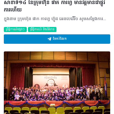
សាខាទី១៤ នៃក្រុមហ៊ុន ផាក កាហ្វេ មានវត្តមានជាផ្លូវ
ការហើយ
ក្នុងនាម ក្រុមហ៊ុន​ ផាក កាហ្វេ ហ៊្វូដ អេនបេវើរីច សូមសម្តែងការស្វាគមន៍យ៉ាងកក់ក្តៅចំពោះវត្តមាន​របស់ លោក លោកស្រី អ្នកនាងកញ្ញា ភ្ញៀវកិត្តិយសទាំងអស់ ដែលបានអញ្ជើញចូលរួមជាអធិបតីក្នុងពិធី បើកសម្ពោធជាផ្លូវការផាកកាហ្វេសាខាភ្នំពេញសិនធើរ ដែលជាសាខាទី១៤ របស់ខ្លួន។ គួររំលឹកផងដែរថា ផាកកាហ្វេ បានចាប់បដិសន្ធិឡើងនៅឆ្នាំ២០០៤ តែមួយ​សាខា​ភោជនីយដ្ឋាន​ប៉ុណ្ណោះ ដោយស្ថាបនិកវ័យក្មេងជាយុវជនខ្មែរបួនរូប ក្រោយពីលោកបានត្រឡប់មក​ពីដំណើរទស្សនកិច្ចនៅក្រៅប្រទេស ដោយយល់ឃើញពីឱកាស និង តំរូវការរបស់ប្រជាជនកម្ពុជា ទៅលើភោជនីយដ្ឋានដែលមានបរិយាកាសផាសុកភាព ម្ហូបឆ្ងាញ់ៗ គ្មានជាតិប៊ីចេង និង សេវាកម្មទំនើប ដូច្នេះហើយ ទើបលោក​សម្រេចបង្កើតភោជនីយដ្ឋានមួយនេះ ហើយបានដាក់ឈ្មោះថា ភោជនីយដ្ឋាន ផាក កាហ្វេ មានទីតាំងនៅមុខមជ្ឈមណ្ឌលកំសាន្តផាកវ៉េ។ ដោយសារមានការគាំទ្រពីសំណាក់អតិថិជនលើសេវាកម្ម អាហារ កាហ្វេ ភេសជ្ជៈ របស់ផាកកាហ្វេកាន់តែច្រើនឡើង យើងបានខិតខំក្នុងការ​អភិវឌ្ឍ​ខ្លួន និង ធនធានមនុស្សប្រកបដោយប្រសិទ្ធភាព ដើម្បីឲ្យផាកកាហ្វេ​ប្រែខ្លួនពីអាជីវកម្មបែបគ្រួសារ​មកជាអាជីវកម្មស្តង់ដា និង មានសាខារហូតដល់​១៥សាខាគិតត្រឹមខែកក្កដា២០១៨នេះ ដែលបានបើកបំរើជូនអតិថិជនហើយ។ សព្វថ្ងៃ មានយុវជន យុវតីខ្មែរ ប្រមាណ៤៥០នាក់​ កំពុងបំរើការងារនៅក្នុងក្រុមហ៊ុន​ផាកកាហ្វេ ក៏ដូចជាក្រុមហ៊ុនដៃគូពាណិជ្ជកម្ម អ្នកផ្គត់ផ្គង់ទំនិញដទៃទៀត(Supplier) ដែលនេះក៏ជាចំណែកមួយជួយកាត់បន្ថយ​ភាពក្រីក្រ ជួយគ្រាំទ្រផលិតផលប្រជាកសិករខ្មែរបានមួយផ្នែកធំ និងចូលរួមជួយសេដ្ឋកិច្ចកម្ពុជាឲ្យរីកចំរើនផងដែរ។ សម្រាប់ក្នុងមួយឆ្នាំ ផាកកាហ្វេ មានទទួលអតិថិជនប្រមាណជាង១.៥លាននាក់។ គួររំលឹងផងដែរថា កាលឆ្នាំ២០១៧កន្លងទៅនេះ ក្រុមហ៊ុនផាកកាហ្វេ បានចាប់ផ្តើមលក់សិទិ្ធអាជីវកម្មដំបូងនៅក្នុងព្រលានយន្តហោះអន្តរជាតិភ្នំពេញ ដោយបានរំពឹងទុកថានឹងពង្រីកសិទិ្ធអាជីវកម្មនេះរហូតដល់១០សាខានៅចុងឆ្នាំ២០១៨នេះដែលជាជំហានដំបូង។ លោក ហេង សេងលី អគ្គនាយកគ្រប់គ្រងក្រុមហ៊ុនផាកកាហ្វេបានបញ្ជាក់ថា ក្រុមហ៊ុនបានផ្តល់សិទិ្ធអាជីវកម្មចំនួន៨ហើយ ដោយខ្លះបានបើកដំណើរ ហើយខ្លះទៀតកំពុងសាងសង់ និងខ្លះទៀតកំពុងគូសប្លង់ ក្នុងពេលនេះដែលក្រុមហ៊ុនក៏កំពុងសិក្សាមើលលើទីតាំងមួយចំនួនទាំងក្នុងទីក្រុងភ្នំពេញ ក៏ដូចនៅបណ្តាលខេត្តធំៗផងដែរ់ បន្ថែមពីការលក់សិទិ្ធអាជីវកម្ម លោកបានបន្ថែមទៀតថា នៅខែមិថុនាកន្លងទៅនេះក្រុមហ៊ុនបានបើកឲ្យដំណើរការ២សាខា គឺ សាខាអ៊ីអន ម៉លសែនសុខដែលមានទីតាំងនៅជាន់ទី២ ទល់មុខរោងកុន Major Cineplex និង ក៏ជាលើកដំបូងដែលផាកកាហ្វេបានបើកសាខានៅលើទឹកដីខេត្តកំពង់ចាមផងដែរ ហើយនឹងមានតាមបណ្តាខេត្តផ្សេងៗទៀត នៅក្នុងពេលឆាប់ៗខាងមុននេះ។ នៅពេលអនាគត ផាកកាហ្វេ មានចក្ខុវិស័យពង្រីកខ្លួនអោយក្លាយជាភោជនីយដ្ឋានលំដាប់ថ្នាក់លេខ1ក្នុងប្រទេសកម្ពុជា​តាមរយៈ​ការអភិវឌ្ឍគុណភាពម្ហូបអាហារ គុណភាពសេវាកម្ម គុណភាពអនាម័យ និង ការរចនាភោជនីយដ្ឋានឲ្យកាន់តែទំនើប ព្រមទាំង ការពង្រីកសាខា បន្ថែមឲ្យបាន៦០សាខានៅក្នុងរាជធានីភ្នំពេញ និង តាមបណ្ដាខេត្តធំៗ នៅឆ្នាំ២០២២ ហើយរំពឹងថានឹងបង្កើតការងារបន្ថែមសម្រាប់ប្រជាជនកម្ពុជាយើងប្រមាណ១៣៥០នាក់ បន្ថែមលើអ្នកដែលកំពុងបំរើការងារបច្ចុប្បន្នប្រមាណ៤៥០នាក់។ ©2018 រក្សាសិទ្ធិគ្រប់យ៉ាង​ដោយ Healthtime Corporation ចំពោះគ្រប់អត្ថបទដោយគ្មានផ្នែកណាមួយត្រូវបោះពុម្ពផ្សាយចូល ប្រព័ន្ធអ៊ីនធឺណែតឧបករណ៍អេឡិចត្រូនិកអាត់ជាសំឡេងឬថតចំលងគ្រប់រូបភាពដោយគ្មានការអនុញ្ញាតឡើយ
ព្រឹត្តិការណ៍ផ្សេងៗ
ព្រឹត្តិការណ៍ និងព័ត៌មាន
ចែករំលែក