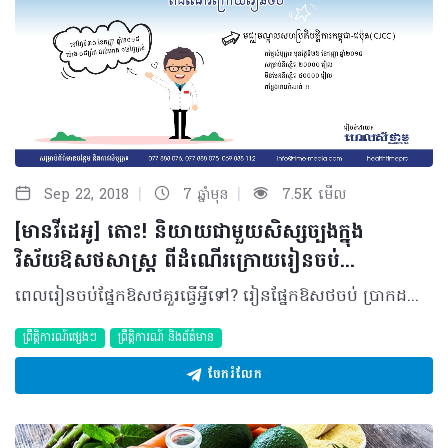
|
|
Sep 22, 2018
7 ឆ្នាំមុន
7.5K មើល
[មានវីដេអូ] តោះ! និយាយជាមួយសិស្សច្បងក្នុង
វិស័យឱសថសាស្ត្រ ពីដំណើរក្រោយរៀនចប់...
ពេលរៀនចប់ផ្នែកឱសថគួរធ្វើអ្វីទៅ? រៀនផ្នែកឱសថចប់ ប្រាកដជាត្រូវបើកឱសថស្ថានឬយ៉ាងណា? រៀនចប់ឱសថហើយ មានផ្លូវណាគួរបន្តដើរខ្លះ? ចុះចំណែកឱសថការីដែលបានបញ្ចប់ការសិក្សាហើយ? តើមានជំនឿចិត្ត និងពេញចិត្តគ្រប់គ្រាន់ឬនៅសម្រាប់ការដើរលើផ្លូវដែលខ្លួនបានជ្រើសរើស?… ឱសថការី ក៏ដូចជាអនាគតឱសថការីរបស់យើង ប្រហែលជាធ្លាប់បានសួរខ្លួនឯង ឬលើកមកពិភាក្សាជាមួយមិត្តភក្តិជាច្រើនលើកច្រើនសាររួចមកហើយនូវសំណួរខាងលើនេះ ហើយក៏ប្រហែលមានសំណួរជាច្រើនទៀតទាក់ទងនឹងគោលដៅនៃអាជីពទៅថ្ងៃអនាគតដែលតែងតែចោទជាការបារម្ភ និងកង្វល់ជាច្រើនសម្រាប់យើង ជាពិសេសនៅឆ្នាំដែលត្រៀមបញ្ចប់ការសិក្សាតែម្តង។ ​ ជាការពិត អាជីពទៅថ្ងៃអនាគតរបស់ឱសថការីក្រោយបញ្ចប់ការសិក្សាមានច្រើនជម្រើសត្រៀមសម្រាប់ឲ្យឱសថការីដែលបញ្ចប់ការសិក្សាជ្រើសរើស តែទោះយ៉ាងនេះក្តី អ្នកប្រហែលជាម្នាក់ក្នុងចំណោមអនាគត និងបច្ចុប្បន្នឱសថការីជាច្រើនរូប ដែលកំពុងតែមានភាពស្មុគស្មាញ បារម្ភ ខ្វល់ខ្វាយ មិនអាចសម្រេចចិត្ត និងមិនអាចតាំងអារម្មណ៍លើអ្វីដែលកំពុងធ្វើ ថែមទាំងមិនអាចត្រៀមខ្លួនបានត្រឹមត្រូវ សម្រាប់ការសម្រេចជោគជ័យលើគោលដៅអាជីពជាឱសថការីរបស់ខ្លួនបានថែមទៀតផង។ បញ្ហាមួយចំនួនក្នុងចំណោមបញ្ហាជាច្រើនដែលធ្វើឲ្យអ្នកនៅស្ទាក់ស្ទើរ ឬមានអារម្មណ៍ថាវង្វេងផ្លូវក្នុងការជ្រើសរើសអាជីពគោលដៅគឺជា ការខ្វះខាតនូវបទពិសោធន៍ ព័ត៌មាន តថភាពជាក់ស្តែង ទំនាក់ទំនង ក៏ដូចជាកម្លាំងជំរុញទឹកចិត្ត ដែលទាំងនេះក៏ធ្លាប់ជាបញ្ហាសម្រាប់រៀមច្បងឱសថការីរបស់អ្នកដូចគ្នាដែរ។ បើអញ្ចឹង ហេតុអ្វីក៏មិនចាប់យកឱកាសក្នុងការជួបជាមួយនឹងសិស្សច្បងឱសថការីរបស់អ្នក ដែលបានឆ្លងកាត់ដំណើរផ្លូវដែលអ្នកកំពុងមានការបារម្ភក្នុងការឈានជើងឆ្លងកាត់ និងមើលថាតើពួកគាត់អាចជួយអ្នកបានកម្រិតណា? អ្នកអាចនឹងភ្ញាក់ផ្អើលក្រោយពីបានជួបពួកគាត់! ហេតុអ្វី Pharmacist Talk ត្រូវបានបង្កើតឡើង? ស្របពេលនឹងការចូលរួមលើកកម្ពស់វិជ្ជាជីវៈសុខាភិបាលតាមរយៈប្រតិបត្តិការផ្សេងៗជាច្រើនកន្លងមក ហេលស៍ថាម ប្រូ ក៏ជឿជាក់ផងដែរថា វិជ្ជាជីវៈឱសថសាស្ត្រពិតជាចូលរួមចំណែកយ៉ាងសំខាន់ក្នុងការអភិវឌ្ឍវិស័យសុខាភិបាលទាំងមូល ហើយក្នុងនោះផងដែរការលើកកម្ពស់ធនធានមនុស្ស ពោលគឺអនាគតឱសថការីជំនាន់ក្រោយ គឺជាអ្វីដែលយើងមិនអាចមើលរំលងបានឡើយ។ ហេតុនេះ លើកនេះ ហេលស៍ថាម ប្រូ បានធ្វើការគោរពអញ្ជើញនូវវាគ្មិនវ័យក្មេងដែលជានិមិត្តរូបដ៏មានប្រជាប្រិយនៅក្នុងវិស័យឱសថសាស្ត្រចំនួន ១០រូប ដើម្បីធ្វើការចែករំលែកលើបទពិសោធន៍“នៅក្នុងដំណើរក្រោយរៀនចប់” របស់ពួកគាត់ទៅកាន់អនាគតឱសថការីរបស់យើង ដើម្បីបង្ហាញជាមាគ៌ាក្នុងការជ្រើសរើសដំណើរជីវិតដ៏ត្រឹមត្រូវក្នុងវិជ្ជាជីវៈរបស់ពួកគេ ដើម្បីឈានដល់ភាពជោគជ័យលើអាជីព និងនាំទៅដល់ការកើនឡើងទាំងចំនួន និងគុណភាពនៃធនធានមនុស្សក្នុងការលើកកម្ពស់វិស័យឱសថសាស្ត្រ ក៏ដូចជាវិស័យសុខាភិបាលទាំងមូលតែម្តង។ អ្វីគួររំពឹងថានឹងទទួលបានក្រោយពីចូលរួម Pharmacist Talk នេះ? ហេលស៍ថាម ប្រូ ជឿជាក់ថា ក្រោយពីចូលរួមកម្មវិធីនេះអ្នកនឹងអាចរកឃើញនូវគោលដៅដែលធ្លាប់តែស្រពិចស្រពិល ទទួលបានគន្លឹះក្នុងការសម្រេចគោលដៅក្នុងអាជីព ព័ត៌មានជាក់ស្តែងអំពីអាជីព កម្លាំងជំរុញចិត្ត និងភាពជឿជាក់លើគោលដៅដែលបានជ្រើសរើស ដែលទាំងនេះនឹងអាចជួយឱសថការី ក៏ដូចជាអនាគតឱសថការីក្នុងការត្រៀមខ្លួនឲ្យបានល្អដើម្បីឈានជើងក្នុងអាជីពក្នុងក្រីស្រម៉ៃ ក៏ដូចជាជួយក្នុងការអភិវឌ្ឍដំណើរផ្លូវនៅក្នុងអាជីពបច្ចុប្បន្នរបស់ខ្លួនផងដែរ។ តាមរយៈការចែករំលែកនូវបទពិសោធន៍ផ្ទាល់ខ្លួនរបស់សិស្សច្បងឱសថការីរបស់យើង ក៏ដូចជាការប្រឹក្សាយោបល់ អ្នកក៏នឹងអាចចាប់ផ្តើមរកឃើញនូវចំណង់ចំណូលចិត្តពិតប្រាកដរបស់ខ្លួន និងអាចជ្រើសរើសអាជីពដែលស័ក្តិសមចំពោះខ្លួនប្រកបដោយជំនឿចិត្តផងដែរ។ លើសពីនេះ ហេតុអ្វីមិនចាប់ឱកាសជួបជុំនេះក្នុងការបង្កើនចំណងមិត្តភក្តិភាព ក៏ដូចជាភាពស្និទស្នាលនៅក្នុងក្រុមគ្រួសារឱសថការីរបស់យើង និងស្វែងរកនិមិត្តរូបដែលជាគំរូសម្រាប់អាជីពអនាគតរបស់អ្នកផង? គួរបញ្ជាក់ផងដែថា សិស្សច្បងឱសថការីរបស់យើង ដែលនឹងចូលរួមចែករំលែកនៅក្នុង Pharmacist Talk នេះ រួមមាន៖ 1. លោកស្រីបណ្ឌិតឱសថសាស្ត្រឯកទេស ហែម សុភក្តិ ប្រធានផ្នែកមន្ទីរពិសោធន៍វេជ្ជជីវសាស្ត្រចាតានិងជាសាស្ត្រាចារ្យផ្នែកមីក្រូជីវសាស្ត្រនៃសាកលវិទ្យាល័យ ពុទ្ធិសាស្ត្រ និងសាកលវិទ្យាល័យវិទ្យាសាស្ត្រសុខាភិបាល 2. កញ្ញាបណ្ឌិតឱសថសាស្ត្រឯកទេស យូ វណ្ណី អ្នកសម្របសម្រួលគម្រោងការគ្រប់គ្រងប្រព័ន្ធគុណភាពមន្ទីរពិសោធន៍ 3. លោកស្រីបណ្ឌិតឱសថសាស្ត្រឯកទេស ឆាយ សុខដាលីស អនុប្រធានការិយាល័យគ្រប់គ្រងឱសថសុវត្ថិភាពចំណីអាហារនៃមន្ទីរសុខាភិបាលខេត្តកណ្តាល 4. លោកឱសថការី អោក សៅ អ្នកគ្រប់គ្រងផលិតផលនៃក្រុមហ៊ុន សាណូហ្វី កម្ពុជា 5. លោកស្រីឱសថការី ជា បានហេង នាយកបច្ចេកទេសនៃសហគ្រាសផលិតឱសថ អន្តរជាតិ 6. កញ្ញាឱសថការី ចាន់ បូរ៉ា Business Development Leader & Pharmacy Supervisor at Community Pharma Co., Ltd. 7. កញ្ញាឱសថការី ឃាង ស៊ីវហ៊ុង អ្នកគ្រប់គ្រងផលិតផលនៃក្រុមហ៊ុនហេលស៍ថាម ខប 8. លោកឱសថការី ខេង សេងលី អតីតឱសថការីនៃមន្ទីរពេទ្យរ៉ូយ៉ាល់ភ្នំពេញ 9. កញ្ញាឱសថការី ស៊ីម ជីវីរ័ត្ន ស្ថាបនិកឱសថស្ថានអង្គរហ្វាម៉ា 10. កញ្ញាឱសថការី អ៊ីវ សុភា Pharmacist epidemiologist at Institute Pasteur of Cambodia និងជានិស្សិតថ្នាក់បណ្ឌិត។ សំបុត្រចូលរួម សម្រាប់ការចូលរួម អ្នកទាំងអស់គ្នាអាចចុះឈ្មោះចូលរួមជាមុន ជាមួយតម្លៃសំបុត្រត្រឹមតែ ២០,០០០រៀល (សម្រាប់និស្សិត) និង៤០,០០០រៀល (សម្រាប់មិនមែននិស្សិត) នៅមុនថ្ងៃទី ២៦ ខែកញ្ញា ឆ្នាំ២០១៨។ ចំពោះតម្លៃសំបុត្រក្រោយថ្ងៃទី២៦ ខែកញ្ញា ឆ្នាំ២០១៨ គឺ ៤០,០០០រៀល (សម្រាប់និស្សិត) និង៦០,០០០រៀល (សម្រាប់អ្នកមិនមែននិស្សិត) ។ ***បញ្ជាក់៖ ចំនួនកន្លែងមានកំណត់!!! របៀបចុះឈ្មោះ ដើម្បីចុះឈ្មោះជាមុន សូមចូលទៅកាន់ទំព័រ http://healthtime.tips/subpage/Healthtimepro/appointments ហើយធ្វើការបំពេញឈ្មោះ ភេទ អ៊ីម៉ែល លេខទូរស័ព្ទ ដោយជ្រើសយក Healthtime Pro Forum និងរើសយក ថ្ងៃទី៣០ ខែកញ្ញា ឆ្នាំ ២០១៨ ម៉ោង៨ព្រឹក។ ត្រង់ផ្នែកព័ត៌មានបន្ថែម សូមបំពេញឈ្មោះស្ថាប័នសិក្សា ឬការងារ (សាលា ឬកន្លែងធ្វើការ) និងចំនួនសំបុត្រដែលអ្នកត្រូវការ។ ឬ ប្រើ Healthogo App ស្វែងរក Healthtime Pro ហើយចុចលើការណាត់ជួប រួចបំពេញ ថ្ងៃទី៣០ ខែកញ្ញា ឆ្នាំ ២០១៨ ម៉ោង៨ព្រឹក ជ្រើសយក Healthtime Pro Forum និងបំពេញលេខទូរស័ព្ទ។ ត្រង់ផ្នែកព័ត៌មានបន្ថែម សូមបំពេញឈ្មោះស្ថាប័នសិក្សា ឬការងារ (សាលា ឬកន្លែងធ្វើការ) និងចំនួនសំបុត្រដែលអ្នកត្រូវការ។ កំណត់សម្គាល់ ៖ ការបង់ប្រាក់ និងទទួលសំបុត្រ ប្រព្រឹត្តិនៅការិយាល័យក្រុមហ៊ុនហេលស៍ថាមខប ចាប់ពីថ្ងៃជូនដំណឹងនេះតទៅ។ សម្រាប់ទំនាក់ទំនងព័ត៌មានបន្ថែម ៖ ០៧៧ ៨៨៨ ០៧៦/ ០៧៧ ៨៨៨ ០៧៥/ ០៦៩ ៨៨៨ ១១២ កុំភ្លេច ចូលរួមជាមួយពួកយើង ក្នុងកម្មវិធី Pharmacist Talk ៖ “តោះ! និយាយជាមួយសិស្សច្បងពីដំណើរក្រោយរៀនចប់”ទាំងអស់គ្នា នៅព្រឹកថ្ងៃទី ៣០ ខែកញ្ញា ឆ្នាំ២០១៨ ខាងមុខនេះ ចាប់ពី៨ព្រឹក ដល់១២ថ្ងៃត្រង់ នៅមជ្ឈមណ្ឌលសហប្រតិបត្តិការកម្ពុជា-ជប៉ុន (CJCC)។ ប្រញាប់កក់សំបុត្ររបស់អ្នកនៅថ្ងៃនេះ (កន្លែងមានកំណត់)! ហើយពួកយើង និងសិស្សច្បងឱសថការីរបស់យើង នឹងរង់ចាំជួបអ្នកទាំងអស់គ្នានៅថ្ងៃនោះ! *ហេលស៍ថាម ប្រូ ជាស្ថាប័នផ្តោតលើការអប់រំ និងពង្រឹងសមត្ថភាពរបស់អ្នកប្រកបវិជ្ជាជីវៈសុខាភិបាល ជាពិសេសលើការប្រាស្រ័យទាក់ទងជាមួយនឹងអ្នកជំងឺ ដើម្បីសុខុមាលភាពរបស់ប្រជាជនកម្ពុជា។ ©2018 រក្សាសិទ្ធិគ្រប់យ៉ាង​ដោយ Healthtime Corporation ចំពោះគ្រប់អត្ថបទដោយគ្មានផ្នែកណាមួយត្រូវបោះពុម្ពផ្សាយចូល ប្រព័ន្ធអ៊ីនធឺណែតឧបករណ៍អេឡិចត្រូនិកអាត់ជាសំឡេង ឬថតចំលងគ្រប់រូបភាពដោយគ្មានការអនុញ្ញាតឡើយ
ព្រឹត្តិការណ៍ផ្សេងៗ
ព្រឹត្តិការណ៍ និងព័ត៌មាន
ចែករំលែក