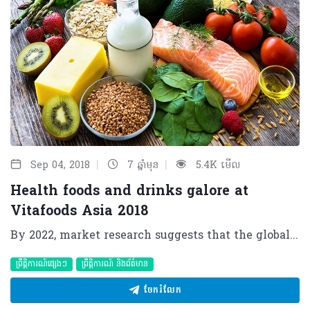
|
|
Sep 04, 2018
7 ឆ្នាំមុន
5.4K មើល
Health foods and drinks galore at
Vitafoods Asia 2018
By 2022, market research suggests that the global market for nutraceuticals may reach US$302,306 million[1]. The opportunity is great because the market is for foods and beverages that could help to prevent or treat diseases. To discover this market, head to the Singapore Marina Bay Sands Expo and Convention this September 11 and 12 for Vitafoods Asia 2018. Vitafoods Asia brings together buyers, distributors, retailers and suppliers to do business and uncover high-quality, innovative dietary supplements and functional food and beverages. Key components of the exhibition include high-quality, innovative dietary supplements and functional food and beverages from a showcase of over 300 exhibitors. The products help to improve health, wellbeing, physical and mental health and include energy drinks to meal replacement bars, chewable supplements to effervescent tablets and everything in-between. Moreover, there is a New Products Zone where you can discover the latest innovations and market successes in ingredients and finished products. At Vitafoods Asia you can source and taste the very latest products to hit the market at the Tasting Centre. Among the exhibitors, for example, is DuPont Nutrition & Health, a subsidiary of the United States-based conglomerate DuPont. At Vitafoods Asia 2018, DuPont is hosting the DuPont Hospitality Suite, where a team of innovative solvers, deep consumer insights and broad product portfolio will help you turn challenges into high-value business opportunities. Hosted by experts in the field, make an appointment at the suite for a “Meet & Greet” session. There will be 2 presentations per day, sharing what’s hot and relevant in Asia. “We’re going to place products with health-enhancing benefits and solutions backed by ground-breaking science at the heart of our presence at the event this year. We will also share the research behind our science and demonstrate how it can be translated into successful ingredient formulations and product launches,” said Dr Li Yongjing, DuPont Nutrition & Health’s regional president for Asia. The firm will also present two talks on its work and findings, on new insights and therapeutic strategies for shaping the gut microbiota, which is the ecosystem of microorganisms in people’s guts that influences their health, and on human milk oligosaccharides (HMOs), which are sugars found in high concentrations only in human milk and confer health benefits. Researchers are trying to harness HMOs to make infant formulas more like breast milk. Clinically-substantiated supplements, especially those for women and children, will be at the heart of the products at PharmaLinea’s booth. The Slovenia-based firm sells private label food supplements – those that are manufactured by one company but sold by another – and offers services to other businesses in the nutraceutical industry. “Our primary focus is on women and children, and we have developed excellence in liquid product forms and convenient single-serve forms. Our latest cutting-edge solutions address iron deficiency, immunity, pregnancy, gut health and children’s sleep, among others,” said PharmaLinea marketing and public relations project manager Matevz Ambrozic. “The VitaFoods Asia exhibition will also give us the opportunity to present our business model, which is unique to the industry. The complete service we offer includes extensive scientific support, which greatly facilitates medical detailing. Our regulatory team also provides all the necessary information and documentation during the registration process,” he said. People interested in supplements that could reduce the risk of heart attacks should visit Italy-headquartered company Indena’s booth. Indena will be presenting several of its new ingredients for nutraceuticals, including one, derived from the fruit of a plant in southern Italy, that is safe and effective in reducing cardiovascular risks. Indena will also introduce a product suitable for sports nutrition to improve athletes’ training, performance and recovery. The PT Cekindo Bisnis Grup, a consulting company in Indonesia that helps businesses planning to expand into the country, will share information about Indonesian regulations and product registration processes relevant to the nutraceuticals industry, within the Industry Advice Zone. Cekindo chairman Michal Wasserbauer noted that Indonesian is home to more than 260 million people and is one of the fastest growing pharmaceutical markets in Asia. “Moreover, Indonesian people are now more aware of the importance of having a healthier lifestyle. Per person revenues have significantly risen in the last few years and are expected to continue to rise over the next decade, which means that the middle class’s spending power on healthcare products is growing,” he continued. In the Industry Advice Zone, exhibitors and professional visitors can access advice for regulation interpretation and consultation on food regulation problems. A key partner is Antion, a Chinese regulation consulting company engaged in services to the food industry. Another partner is the Singapore Institute of Food Science and Technology (SIFST), who will offer professional advice and expertise on Food Safety Management, especially for food and healthcare products meant for import and export markets. Mintel, a market research company, and the Japan Food Research Laboratories and the Chemical Inspection and Regulation Service (CIRS), a leading product safety and chemical management consulting firm, and the Healthy Marketing Team, who will advise on product innovation are also available in this Zone as advisors. Returning exhibitors say that the event provides a comprehensive overview of nutraceuticals. “We’ve been participating in Vitafoods Asia since its very first edition, and it has grown in both the number and quality of exhibitors, visitors and scientific programmes. We expect the same high quality this year and beyond,” said Indena marketing director Cosimo Palumbo. Mr Wasserbauer noted: “Vitafoods Asia 2018 will be one of the biggest events in Asia, so we definitely do not want to miss it.” [1] *Nutraceuticals Market Global Opportunity Analysis and Industry Forecast, 2014-2022. Allied Market Research. December, 2016. About Vitafoods Asia Vitafoods Asia is part of Informa Exhibitions’ Global Health & Nutrition Network (GHNN), which brings together a portfolio of events, digital media and publishing for marketers, manufacturers and formulators of nutrition and dietary supplements, healthy foods/beverages and personal care products. GHNN’s events include Vitafoods Europe, Vitafoods Asia, SupplySide West and SupplySide East. Natural Products INSIDER is the global media brand covering healthy ingredients and finished applications. Vitafoods Insights offers online content and a series of topic-specific digital magazines that bring highlights of the Vitafoods events to a global audience. SupplySide West & Vitafoods Global Storefronts offers a new online environment where ingredient buyers and product developers can find and connect with the suppliers and solutions they need, all year long. For more information, visit www.informaglobalhealth.com. Informa’s Global Exhibitions Division organises transaction-oriented exhibitions and trade shows, which provide buyers and sellers across different industries and communities with a powerful platform to meet face-to-face, build relationships and conduct business. Informa has a portfolio of more than 150 exhibitions, serving a number of core verticals, including Health & Nutrition, Beauty, Property & Construction and Pop Culture.
ព្រឹត្តិការណ៍ផ្សេងៗ
ព្រឹត្តិការណ៍ និងព័ត៌មាន
ចែករំលែក