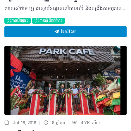
ហេលស៍ថាម ប្រូ ជាស្ថាប័នផ្តោតលើការអប់រំ និងពង្រឹងសមត្ថភាពរបស់អ្នកប្រកបវិជ្ជាជីវៈសុខាភិបាល ជាពិសេសលើការប្រាស្រ័យទាក់ទងជាមួយនឹងអ្នកជំងឺ ដើម្បីសុខុមាលភាពរបស់ប្រជាជនកម្ពុជា។ ដើម្បីរួមចំណែកក្នុងការលើកកម្ពស់ការយល់ដឹងពីរបស់អ្នកប្រកបវិជ្ជាជីវៈសុខាភិបាល និងវិធីសាស្រ្តក្នុងការបង្កើនទំនុកចិត្តរបស់អ្នកជំងឺ ហេលស៍ថាម ប្រូ នឹងគោរពអញ្ជើញវាគ្មិនល្បីៗចំនួន៣រូប ដើម្បីចែករំលែក និងពិភាក្សាទាក់ទងនឹងប្រធានបទ “តើអ្នកប្រកបរបរវិជ្ជាជីវៈសុខាភិបាល និងស្ថាប័នសុខាភិបាលឯកជន គួរចូលរួមយ៉ាងណាខ្លះ ដើម្បីកាត់បន្ថយលំហូរចេញរបស់អ្នកជំងឺទៅក្រៅប្រទេស?” នៅថ្ងៃទី១ ខែកញ្ញា ឆ្នាំ២០១៨ វេលាម៉ោង ៨ព្រឹក រហូតដល់ម៉ោង ១២ថ្ងៃត្រង់ នៅវិទ្យាស្ថានជាតិសុខភាពសាធារណៈ សាលបាយ័ន។ វាគ្មិនក្នុងវេទិកានេះរួមមាន៖ ១. លោកវេជ្ជបណ្ឌិត ចាន់ វិចិត្រ អនុប្រធានមន្ទីរពេទ្យ មិត្តភាពខ្មែរ-សូវៀត និងជាស្ថាបនិកនៃ កាដាវគ្លីនិកសើស្បែក និងឡេសឺរ ២. សាស្រ្តាចារ្យ ឯក ម៉េងលី ស្ថាបនិកនៃមន្ទីរសម្រាកព្យាបាលលុច្ស មន្ទីរសម្រាកព្យាបាល និងសម្ភពសុខៈ និងមន្ទីរពេទ្យអឃីតកោះពេជ្រ និងជាអតីតប្រធានផ្នែកសម្ភព នៃមន្ទីរពេទ្យកាល់ម៉ែត ៣. លោកស្រីទន្តបណ្ឌិត អេង លីគង់ នាយិកានៃមន្ទីរព្យាបាលធ្មេញ ម៉ាស្ទ័រ ឃែរ និងជាប្រធានសមាគមសហគ្រិនស្រ្តីកម្ពុជា CWEA វាគ្មិនល្បីៗទាំង ៣រូបខាងលើ នឹងចែករំលែកពីបទពិសោធក្នុងការប្រាស្រ័យទាក់ទងជាមួយអ្នកជំងឺ ការគ្រប់គ្រង និងពង្រីកស្ថាប័ន ក៏ដូចជាពិភាក្សា ស្រាយចម្ងល់ផ្សេងៗរបស់អ្នកចូលរួម។ សម្រាប់ការចូលរួម លោកអ្នកអាចចុះឈ្មោះចូលរួមជាមុន ដោយតម្លៃសំបុត្រសម្រាប់មុនថ្ងៃទី២១ ខែសីហា ឆ្នាំ២០១៨ (១០,០០០រៀល សម្រាប់និស្សិត និង៤០,០០០រៀល សម្រាប់អ្នកធ្វើការ ឬម្ចាស់គ្លីនិក ឱសថស្ថាន) និង សំបុត្រក្រោយថ្ងៃទី២១ ខែសីហា ឆ្នាំ២០១៨ (២០,០០០រៀល សម្រាប់និស្សិត និង៦០,០០០រៀល សម្រាប់អ្នកធ្វើការ ឬម្ចាស់គ្លីនិក/ឱសថស្ថាន) ។ កន្លែងមានកំណត់! ដើម្បីចុះឈ្មោះជាមុន លោកអ្នកអាចចូលទៅកាន់ទំព័រ http://healthtime.tips/subpage/Healthtimepro/appointments ហើយធ្វើការបំពេញឈ្មោះ ភេទ អ៊ីម៉ែល លេខទូរស័ព្ទ ដោយជ្រើសយក Healthtime Pro Forum និងរើសយក ថ្ងៃទី១ ខែកញ្ញា ឆ្នាំ ២០១៨ ម៉ោង៨ព្រឹក។ ត្រង់ផ្នែកព័ត៌មានបន្ថែម សូមបំពេញឈ្មោះស្ថាប័នសិក្សា ឬការងារ (សាលា ឬកន្លែងធ្វើការ) និងចំនួនសំបុត្រដែលអ្នកត្រូវការ។ ឬ ប្រើ Healthogo App ស្វែងរក Healthtime Pro ហើយចុចលើការណាត់ជួប រួចបំពេញ ថ្ងៃទី១ ខែកញ្ញា ឆ្នាំ ២០១៨ ម៉ោង៨ព្រឹក ជ្រើសយក Healthtime Pro Forum និងបំពេញលេខទូរស័ព្ទ។ ត្រង់ផ្នែកព័ត៌មានបន្ថែម សូមបំពេញឈ្មោះស្ថាប័នសិក្សា ឬការងារ (សាលា ឬកន្លែងធ្វើការ) និងចំនួនសំបុត្រដែលអ្នកត្រូវការ។ កំណត់សម្គាល់ ៖ ការបង់ប្រាក់ និងទទួលសំបុត្រ ប្រព្រឹត្តិនៅអគារ CJCC ថ្ងៃទី ២២ និង២៣ ខែសីហា ឆ្នាំ២០១៨ វេលាម៉ោង ៨ព្រឹក រហូតដល់ម៉ោង ៥រសៀល។ សម្រាប់ទំនាក់ទំនងព័ត៌មានបន្ថែម ៖ ទូរស័ព្ទលេខ ០៧៧ ៨៨៨ ០៧៦/ ០៧៧ ៨៨៨ ០៧៥/ ០៦៩ ៨៨៨ ១១២
ព្រឹត្តិការណ៍ផ្សេងៗ
ព្រឹត្តិការណ៍ និងព័ត៌មាន
ចែករំលែក
|
|
Jul 18, 2018
8 ឆ្នាំមុន
4.7K មើល