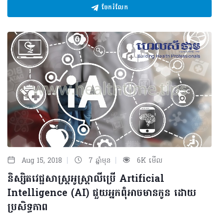
ចែករំលែក
|
|
Aug 15, 2018
7 ឆ្នាំមុន
6K មើល
និស្សិតវេជ្ជសាស្រ្តអូស្ត្រាលីប្រើ Artificial
Intelligence (AI) ជួយអ្នកពុំអាចមានកូន ដោយ
ប្រសិទ្ធភាព