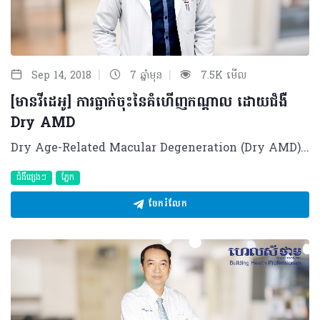
|
|
Sep 14, 2018
7 ឆ្នាំមុន
7.5K មើល
[មានវីដេអូ] ការធ្លាក់ចុះនៃគំហើញកណ្តាល ដោយជំងឺ
Dry AMD
Dry Age-Related Macular Degeneration (Dry AMD) ត្រូវបានសង្កេតឃើញថាមានការកើតឡើងចំពោះអ្នកដែលមានវ័យចាប់ពី ៦៥ឆ្នាំឡើង និងពិសេសចំពោះជនជាតិស្បែកស។ នៅប៉ុន្មានឆ្នាំចុងក្រោយនេះផងដែរ ករណីនៃជំងឺ Dry AMD ត្រូវបានដឹងថាមានការកើនឡើងជាលំដាប់ ចំពោះជនជាតិអាស៊ីដោយសារកត្តាជាច្រើន។ តើអ្វីជា Dry AMD? Dry Age-Related Macular Degeneration (Dry AMD) គឺជាការវិវឌ្ឍចុះខ្សោយនៃកោសិកាបាតភ្នែក បណ្តាលមកពីជរាភាព ដែលវាអាចធ្វើឲ្យមានការធ្លាក់ចុះនៃគំហើញកណ្តាលរបស់អ្នកជំងឺ។ មូលហេតុ និងកត្តាប្រឈម មូលហេតុពិតប្រាកដនៃជំងឺ Dry AMD នៅមិនទាន់ត្រូវបានដឹងច្បាស់នៅឡើយទេ ប៉ុន្តែជាក់ស្តែង កត្តាបរិស្ថាន និងសេនេទិច ត្រូវបានដឹងថាអាចបង្កើនហានិភ័យក្នុងការប្រឈមនឹងជំងឺនេះបាន។ ក្រៅពីនេះ អ្នកដែលមានហានិភ័យខ្ពស់ក្នុងការប្រឈមនឹងជំងឺ Dry AMD រួមមាន៖ - មនុស្សវ័យចំណាស់ ពិសេសចាប់ពី ៦៥ឆ្នាំឡើង - អ្នកមានជំងឺប្រចាំកាយដូចជា ជំងឺសរសៃឈាមបេះដូង លើសជាតិខ្លាញ់ជាដើម - អ្នកចូលចិត្តពិសាអាហារមានជាតិខ្លាញ់ច្រើន និងពិសេសអ្នកញៀនបារី - អ្នកមានប្រវត្តិគ្រួសារធ្លាប់កើតជំងឺនេះ - អ្នកមានមុខរបរ ឬការងារ ឬរស់នៅ មិនសូវសកម្ម ដូចជាឧស្សាហ៍អង្គុយនៅមួយកន្លែងមិនសូវបានធ្វើចលនា។ រោគសញ្ញាសម្គាល់ - ដំណាក់កាលដំបូង៖ អ្នកជំងឺអាចពុំមានផលប៉ះពាល់ណាមួយលើគំហើញឡើយ (ការមើលឃើញធម្មតា ឬបើសិនធ្លាក់ចុះអាចធ្លាក់ចុះក្នុងកម្រិតបន្តិចបន្តួច) ដែលជាហេតុធ្វើឲ្យអ្នកជំងឺមិនដឹងថាខ្លួនមានជំងឺនេះ។ - ដំណាក់កាលធ្ងន់ធ្ងរ៖ • ការមើលឃើញ ឬគំហើញកណ្តាលរបស់គាត់អាចធ្លាក់ចុះ មានន័យថារាល់ផ្ទៃរូបភាពដែលគាត់មើលអាចមានចំណុចពណ៌ខ្មៅនៅកណ្តាល ដែលធ្វើឲ្យគាត់បាត់បង់រូបភាពកណ្តាល • ការមើលឃើញអាចមិនស្មើសាច់ វៀច ប៉ោងឬកោង ជាពិសេសនៅពេលអ្នកជំងឺធ្វើដំណើរ • បន្ទាប់មក អាចមានការថយចុះក្នុងការមើលពណ៌ មានន័យថាពណ៌ដែលឃើញមិនដូចធម្មជាតិដោយអាចស្លេកជាងមុន ឬឈានដល់ការបាត់បង់ពណ៌ទាំងស្រុងតែម្តង • បន្ទាប់មកទៀត អ្នកជំងឺអាចមានផលលំបាកក្នុងការមើល នៅពេលផ្លាស់ទីពីកន្លែងងងឹតទៅកន្លែងភ្លឺ ឬ ពីភ្លឺមកងងឹត។ យន្តការនៃជំងឺ Dry AMD ស្រទាប់បាតភ្នែករេទីណា (Retina) មានកោសិកាមួយឈ្មោះ Bruch membrane ដែលស្ថិតនៅចន្លោះសរសៃឈាម និងកោសិកាសម្រាប់ចាប់ពណ៌ និងពន្លឺ។ ចំពោះអ្នកជំងឺ Dry AMD គេសង្កេតឃើញកោសិកា Bruch membrane មានភាពក្រាស់ជាងមុន និងមានភាពខ្សោយជាងមុនដែលបណ្តាលឲ្យពពួកប្រូតេអុីន និងលីពីត (ខ្លាញ់)អាចមកប្រមូលផ្តុំនៅត្រង់នោះ បង្កឲ្យមានភាពប៉ោង ឬហើម និងបង្កើតបានជា Drusen (កាកសំណល់ប្រូតេអ៊ីន និងលីពីតដែលកកនៅកោសិកាបាតភ្នែកត្រង់កន្លែងចាប់រូបភាព)។ ការធ្វើរោគវិនិច្ឆ័យត្រឹមត្រូវ ការធ្វើរោគវិនិច្ឆ័យ Dry AMD ផ្តោតសំខាន់លើការពិនិត្យសុខភាពបាតភ្នែក ដោយប្រើប្រាស់ថ្នាំបន្តក់ពង្រីកកូនក្រមុំភ្នែក ដើម្បីមើលបាតភ្នែកទាំងមូល និងជាពិសេសត្រង់ចំណុចចាប់រូបភាពកណ្តាលនៅលើបាតភ្នែក (Macula) ដែលរួមមាន៖ - ការស្កេន OCT ដើម្បីដឹងពីកម្រាស់នៃសរសៃបាតភ្នែក ៖ ប្រសិនលទ្ធផលបង្ហាញពីភាពហើម ឬក្រាស់ជាងធម្មតានៃសរសៃបាតភ្នែក អាចបញ្ជាក់បានថាជាជំងឺ Dry AMD ។ - បន្ទាប់មក គ្រូពេទ្យអាចប្រើបច្ចេកទេសមួយទៀតដោយការចាក់ថ្នាំដែលមានសារធាតុ Fluo-rescence សម្រាប់ថត Angiography ដើម្បីមើលឃើញកោសិកា និងរចនាសម្ព័ន្ធសរសៃឈាម(រកមើលការដុះសរសៃឈាមថ្មី ឬការហូរឈាមជាដើម) ។ ការព្យាបាលសមស្រប ការព្យាបាលជំងឺ Dry AMD ត្រូវធ្វើឡើងអាស្រ័យលើដំណាក់កាលនីមួយៗ៖ - ដំណាក់កាលដំបូង ៖ ការព្យាបាលអាចផ្តោតលើរបៀបរបបនៃការញ៉ាំចំណីអាហារ ដោយតម្រូវឲ្យអ្នកជំងឺបន្ថយការបរិភោគអាហារមានជាតិខ្លាញ់គ្រឿងស្រវឹង ពិសេសកាត់ផ្តាច់ការពិសាបារី និងអាចផ្តោតលើទម្លាប់រស់នៅបែបសកម្មផងដែរ។ - ដំណាក់កាលបន្ទាប់ ឬធម្យម ៖ ការព្យាបាលអាចផ្តោតលើការបន្ថែមអាហារបំប៉នដែលមានសារធាតុ Antioxidants ដូចជាពពួក Lutein ឬ Zeaxanthin ដោយវាអាចបន្ថយការវិវឌ្ឍនៃជំងឺទៅជាធ្ងន់ធ្ងរ និងត្រូវបន្តជំរុញការប្រកាន់របបអាហារត្រឹមត្រូវ ជាមួយទម្លាប់ក្នុងការរស់នៅបែបសកម្ម។ - ករណីមិនទទួលបានលទ្ធផលល្អ ក្រោយការប្រើប្រាស់មធ្យោបាយខាងលើ ឬអ្នកជំងឺថែមទាំងមានលេចឡើងនូវសរសៃឈាមថ្មី ឬការហូរឈាមនៅសរសៃបាតភ្នែក នោះការព្យាបាលនឹងផ្តោតលើការបញ្ឈប់ការហូរឈាម និងកាត់បន្ថយការដុះសរសៃឈាមដោយការប្រើកាំរស្មី ឬ ថ្នាំចាក់។ ផលវិបាកនៃអ្នកជំងឺ Dry AMD ចំពោះអ្នកជំងឺដែលមិនបានមកទទួលការពិនិត្យភ្នែកសោះ ឬមិនបានព្យាបាលត្រឹមត្រូវ អាចមានការវិវឌ្ឍឈានដល់ដំណាក់កាលធ្ងន់ធ្ងរទៅហើយ។ ករណីនេះអ្នកជំងឺអាចរងគ្រោះដោយផលវិបាកធ្ងន់ធ្ងរដូចជា ដុះសរសៃឈាម និងហូរឈាមបាតភ្នែក ដែលពិបាកក្នុងការព្យាបាល។ ម៉្យាងវិញទៀត អ្នកជំងឺអាចប្រឈមនឹងការបាត់បង់គំហើញកណ្តាលជារៀងរហូត បានន័យថារាល់រូបភាពដែលគាត់មើល នឹងឃើញមានចំណុចខ្មៅនៅកណ្តាល (តែសងខាងចំណុចខ្មៅអាចនៅមើលឃើញ)។ ការការពារចាំបាច់ - ចំពោះអ្នកមានវ័យចាប់ពី ៦០ឆ្នាំ គួរមកទទួលការពិនិត្យសុខភាពភ្នែកយ៉ាងហោចម្តងក្នុងមួយឆ្នាំ និងទទួលដំបូន្មានលើការពិនិត្យសុខភាពទូទៅក៏ដូចជាគ្រប់គ្រង និងព្យាបាលដោយវេជ្ជបណ្ឌិតឯកទេសផងដែរ ប្រសិនបើគាត់មានជំងឺផ្សេងទៀតដូចជា លើសឈាម ទឹកនោមផ្អែម លើសជាតិខ្លាញ់ជាដើម។ - ប្រសិនបើអ្នកជំងឺដែលត្រូវបានធ្វើរោគវិនិច្ឆ័យឃើញថាមានជំងឺ Dry AMD ហើយ ត្រូវចៀសវាងនូវកត្តាហានិភ័យដែលជំរុញការវិវឌ្ឍរបស់ជំងឺដូចជា កត្តាចំណីអាហារ ដែលត្រូវបន្ថយអាហារខ្លាញ់ បារី ស្រា និងកត្តារស់នៅ។ ក្រៅពីនេះ ត្រូវចៀសវាងភាពមិនសកម្ម ពិសេសត្រូវផ្តាច់បារី និងប្រសិនបើមានអាការៈប្រែប្រួលណាមួយលើគំហើញត្រូវមកជួបតាមដានជាមួយនឹងគ្រូពេទ្យជំនាញឲ្យបានឆាប់រហ័ស។ ជំងឺ Dry AMD អាចចាត់ទុកបានថាជាជំងឺថ្មីមួយទៀតដែលត្រូវបានរកឃើញកើនឡើងជាលំដាប់ចំពោះប្រជាជនអាស៊ី ក៏ដូចជាប្រជាជនកម្ពុជាផងដែរ ដោយសារកត្តាប្រែប្រួលនានារួមទាំងចំណីអាហារ ការរស់នៅ ជាមួយនឹងការកើនឡើងនូវជំងឺរ៉ាំរ៉ៃផ្សេងៗ (ការលើសជាតិខ្លាញ់ លើសសម្ពាធឈាម និងទឹកនោមផ្អែមជាដើម)។ ដូចនេះ រាល់អ្នកជំងឺដែលបានរកឃើញថាមានជំងឺ Dry AMDហើយ ក្រៅពីធ្វើការព្យាបាលលើជំងឺនេះផ្ទាល់ គាត់ក៏ត្រូវចាំបាច់ស្វែងរកការព្យាបាលលើជំងឺទូទៅរបស់ខ្លួនឲ្យបានប្រញាប់ផងដែរ ដើម្បីចៀសវាងនូវហានិភ័យធ្ងន់ធ្ងរទៅថ្ងៃក្រោយដែលពិបាកក្នុងការព្យាបាល។ ដោយឡែក វេជ្ជបណ្ឌិតរួមទាំងអ្នកវិជ្ជាជីវៈសុខាភិបាល ក៏គួរប្រាកដថាអ្នកជំងឺដែលមានជំងឺទូទៅត្រូវបានពន្យល់ និងណែនាំឲ្យទទួលការពិនិត្យសុខភាពបាតភ្នែកផងដែរ ប្រសិនបើគាត់មានរោគសញ្ញា ឬបញ្ហាភ្នែក ដោយសារមិនថាជំងឺទឹកនោមផ្អែម លើសជាតិខ្លាញ់ ឬលើសឈាមទេ សុទ្ធតែអាចបង្កហានិភ័យដល់សរីរាង្គដែលមានសរសៃឈាមផ្សេងទៀត។ បកស្រាយដោយ​៖​ វេជ្ជបណ្ឌិត អៀ រស្មី ឯកទេសចក្ខុរោគ នៅមន្ទីរពេទ្យមិត្តភាពខ្មែរ-សូវៀត និងគ្លីនិកឯកទេសភ្នែក ម៉េង រ័ត្ននីន ©2018 រក្សាសិទ្ធិគ្រប់យ៉ាង​ដោយ Healthtime Corporation ចំពោះគ្រប់អត្ថបទដោយគ្មានផ្នែកណាមួយត្រូវបោះពុម្ពផ្សាយចូល ប្រព័ន្ធអ៊ីនធឺណែតឧបករណ៍អេឡិចត្រូនិកអាត់ជាសំឡេងឬថតចំលងគ្រប់រូបភាពដោយគ្មានការអនុញ្ញាតឡើយ
ជំងឺផ្សេងៗ
ភ្នែក
ចែករំលែក