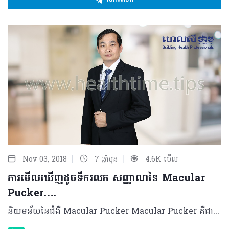
|
|
Nov 03, 2018
7 ឆ្នាំមុន
4.6K មើល
ការមើលឃើញដូចទឹករលក សញ្ញាណនៃ Macular
Pucker….
និយមន័យនៃជំងឺ Macular Pucker Macular Pucker គឺជាជំងឺមួយកើតឡើងនៅនឹងស្រទាប់ខាងលើនៃរ៉េទីនផ្នែកកណ្តាល ដែលជាទីតាំង ទទួលរូបភាព ពន្លឺ និងព័ត៌មានឲ្យភ្នែក អាចមើលឃើញ។ ករណីជំងឺនេះ បង្កឲ្យទៅជាស្នាមនៅខាងលើស្រទាប់រ៉េទីន និងធ្វើឲ្យរ៉េទីនវិវឌ្ឍ ទៅជាជ្រួញផងដែរ។ មូលហេតុ និងកត្តាប្រឈម បុគ្គលដែលងាយប្រឈមនឹងជំងឺនេះ រួមមាន៖ • អ្នកជំងឺម៉្ញូបខ្ពស់ • អ្នកជំងឺទឹកនោមផ្អែម • មនុស្សចាស់ មានវ័យចាប់ពីអាយុ៥០ឆ្នាំឡើងទៅ • អ្នកមានជំងឺភ្នែកមួយចំនួនដូចជា ជំងឺរលាកបាតភ្នែក ជំងឺរលាកកញ្ចក់ភ្នែក បញ្ហាសរសៃឈាម នៅស្រទាប់រ៉េទីន និងការប៉ះទង្គិចចំភ្នែកជាដើម។ រោគសញ្ញា និងយន្តការ រោគសញ្ញានៃ Macular Pucker ស្តែងឡើងតាមរយៈការប៉ះពាល់គំហើញ៖ • ស្រវាំងភ្នែក • មើលវត្ថុ ឬរូបភាពអ្វីមួយដូចជាទឹករលក • មិនសូវច្បាស់ត្រង់ចំណុចកណ្តាល។ យ៉ាងណាមិញ ចំពោះយន្តការរបស់ជំងឺ Macular Pucker គឺនៅពេលដែលអ្នកជំងឺមានអាយុ៥០ឆ្នាំ ឡើងទៅ ស្រទាប់ Vitreous gel ប្រែប្រួលពីលក្ខណៈចាហួយទៅជាទឹក ហើយរបូតចេញ ពីស្រទាប់រ៉េទីន ធ្វើឲ្យរ៉េទីនមានភាពជ្រួញ និងមានស្នាម ដែលជាហេតុបង្កឲ្យទៅជាជំងឺ Macular Pucker។ ការធ្វើរោគវិនិច្ឆ័យ ការធ្វើរោគវិនិច្ឆ័យទៅលើជំងឺ Macular Pucker គឺផ្អែកទៅលើកត្តាពីរយ៉ាង៖ • ការសាកសួរពីរោគសញ្ញារបស់អ្នកជំងឺដូចជា ស្រវាំងភ្នែក​ ឬការមើលឃើញរូបភាពជាទឹករលក ដូចបានរៀបរាប់ខាងលើ។ • គ្រូពេទ្យនឹងតម្រូវឲ្យអ្នកជំងឺពិនិត្យស្រទាប់បាតភ្នែកដោយប្រើម៉ាស៊ីន Optical Coherence Tomography (OCT) ដើម្បីឲ្យដឹងថាស្រទាប់បាតភ្នែក ឬរ៉េទីនមានអ្វីនៅពីលើ ដោយចំណាយតែ១០នាទី ក្នុងការដឹងពីលទ្ធផលថាមានជំងឺ Macular Pucker ឬEpiretinal membrane។ ការព្យាបាល និងផលវិបាក ការព្យាបាលធ្វើឡើងក្រោយពីគ្រូពេទ្យធ្វើរោគវិនិច្ឆ័យច្បាស់លាស់ បើករណីអ្នកជំងឺមានរោគសញ្ញាស្រាល ឬគ្រាន់តែ ស្រវាំងភ្នែក នោះគាត់នឹង មិនតម្រូវឲ្យធ្វើការវះកាត់នោះទេ។ ដោយឡែក បើសិនគាត់មានលេចចេញជារោគសញ្ញា ធ្ងន់ធ្ងរ ឬប៉ះពាល់ទៅលើគំហើញខ្លាំង គ្រូពេទ្យនឹងធ្វើការវះកាត់តាមរបៀបម៉្យាងដែលហៅថា Vitrectomy ដោយវះយកចេញនូវ Vitreous gel និងជំនួសមកវិញដោយសេរ៉ូមប្រៃ។ បន្ទាប់មក គ្រូពេទ្យនឹង ធ្វើការកាត់យកនូវស្នាម នៅពីលើស្រទាប់បាតភ្នែកនោះចេញ ដែលវាជាមូលហេតុបង្កឲ្យមាន Macular Pucker នេះឡើង។ ទោះជាយ៉ាងណាក៏ដោយ ក្រោយពីការព្យាបាល អ្នកជំងឺនឹងទទួលបានគំហើញតែពាក់កណ្តាល ប៉ុណ្ណោះ។ ដោយឡែក បើអ្នកជំងឺមិនបានទទួលការព្យាបាលទាន់ពេលវេលា ឬយឺតយ៉ាវក្នុងការព្យាបាល គាត់នឹងអាច បាត់បង់គំហើញកាន់តែធំទៅៗ និងរហូតដល់មិនអាចធ្វើការព្យាបាលដោយជោគជ័យបាន។ វិធីសាស្រ្តការពារ ដើម្បីការពារពីជំងឺ Macular Pucker ចាំបាច់ត្រូវត្រួតពិនិត្យភ្នែកជាប្រចាំទាំងផ្នែកខាងក្នុង និងបាតភ្នែក ការពារមិនឲ្យមានការប៉ះទង្គិច រក្សាអនាម័យភ្នែកឲ្យបានត្រឹមត្រូវ និងបរិភោគអាហារមានវីតាមីន ឲ្យបានគ្រប់គ្រាន់។ បកស្រាយដោយ៖ វេជ្ជបណ្ឌិត ស៊ុន សារិន ឯកទេសចក្ខុរោគ មានតួនាទីជាអនុប្រធានមន្ទីរពេទ្យព្រះអង្គឌួង ©2018 រក្សាសិទ្ធិគ្រប់យ៉ាង​ដោយ Healthtime Corporation ចំពោះគ្រប់អត្ថបទដោយគ្មានផ្នែកណាមួយត្រូវបោះពុម្ពផ្សាយចូលប្រព័ន្ធអ៊ីនធឺណែត ឧបករណ៍អេឡិចត្រូនិក អាត់ជាសំឡេង ឬថតចំលងគ្រប់រូបភាពដោយគ្មានការអនុញ្ញាតឡើយ