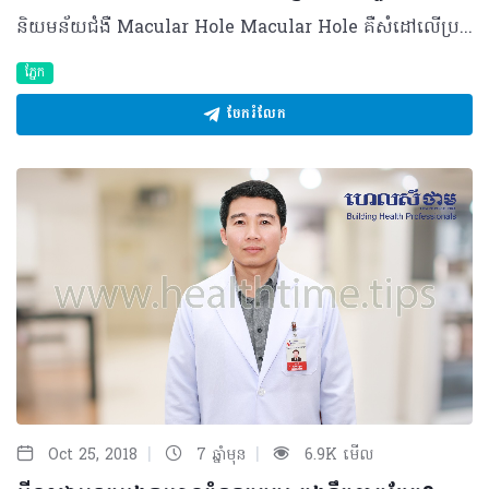
និយមន័យជំងឺ Macular Hole Macular Hole គឺសំដៅលើប្រហោងប្រស្រីបាតភ្នែកនៅពីក្រោយកូនក្រមុំភ្នែក ជាទីតាំងសំខាន់ដែលសរសៃប្រសាទភ្នែកទទួលរូបភាព ពន្លឺ និងព័ត៌មានឲ្យភ្នែកអាចមើលឃើញ។ Macular Hole ត្រូវបានបែងចែកទៅតាមរូបរាង ដែលរួមមាន ២ធំៗខាងក្រោម៖ -Full Thickness Macular Hole៖ សំដៅទៅលើរន្ធប្រស្រីភ្នែកខូចទាំងស្រុងបង្កើតបានជាប្រហោង។ ពេលនោះគំហើញរបស់អ្នកជំងឺចាប់ផ្តើមធ្លាក់ចុះ ហើយមើលឃើញខ្មៅកណ្តាល ឬជួនកាល ឃើញដូចទឹករលកជាដើម។ -Partial-Thickness MacularHole៖ អ្នកជំងឺមិនទាន់មានការប៉ះពាល់ដល់គំហើញធ្ងន់ធ្ងរនោះទេ ដែលពួកគាត់អាចមើលឃើញច្បាស់នៅឡើយ ឬគំហើញអាចនឹងថយចុះប្រហាក់ប្រហែល ៥០ភាគរយ ឬក៏អាចឃើញរូបភាពវៀច។ មូលហេតុ និងកត្តាជំរុញ - ៨០ ភាគរយនៃ Macular Hole ទាក់ទងនឹងវ័យ ពិសេសចាប់ពី ៦០ ទៅ៧០ឆ្នាំ ដែលកើតលើស្រ្តី ច្រើនជាងបុរសពីរដង។ - អ្នកដែលមានជំងឺលើសរសៃឈាមបាតភ្នែកដូចជា អ្នកជំងឺលើសឈាម ទឹកនោមផ្អែម អ្នកជំងឺស្ទះសរសៃឈាមបាតភ្នែក ឬអ្នកជំងឺ AMD(ជំងឺខូចបាតភ្នែកម៉្យាងដោយសារវ័យចំណាស់)។ - ការប៉ះទង្គិចជាមួយវត្ថុទាលចំភ្នែក ដែលធ្វើឲ្យខូចរចនាសម្ព័ន្ធភ្នែកខាងក្នុង។ - អ្នកជំងឺដែលធ្លាប់បានព្យាបាលដោយកាំរស្មីឡាស៊ែរ (ករណីកម្រ)។ សញ្ញាសម្គាល់ អ្នកជំងឺ Macular Hole មិនបង្ហាញជាសញ្ញាឈឺចាប់អ្វីនោះទេ ភាគច្រើន គាត់រកឃើញចៃដន្យដោយខ្លួនឯងនូវអាការៈ ដូចជាស្រវាំងផ្សែងៗពិបាកក្នុងការមើលជិត និងឆ្ងាយ ឃើញរូបភាពឬអក្សរតូចជាងភ្នែកម្ខាងទៀត ហើយអាចមានស្រមោលខ្មៅនៅចំកណ្តាល ឬទឹករលក។ ពេលខ្លះអ្នកជំងឺអាចសង្កេតឃើញថា ភ្នែកចាញ់ពន្លឺខុសធម្មតាជាដើម។ យន្តការនៃ Macular Hole - ទ្រឹស្តីពីមុន៖ កំណត់ថា កាលណាដល់អាយុ៦០ឆ្នាំឡើង សរសៃប្រសាទនៅត្រង់ប្រស្រីបាតភ្នែកចាប់ផ្តើមបង្កើតឲ្យមានកូនប្រហោងតូចដុះ យូរទៅក៏ក្លាយទៅជា Macular Hole។ - ទ្រឹស្តីបច្ចុប្បន្ន៖ ធម្មតា នៅផ្នែកខាងលើរបស់ស្រទាប់រ៉េទីន (សរសៃប្រសាទបាតភ្នែក) មានសរីរាង្គមួយហៅថា Vitreous body ស្ថិតជាប់នឹងផ្ទៃខាងលើនៃស្រទាប់រ៉េទីន។ នៅពេលអាយុកាន់តែច្រើន Vitreous body ចាប់ផ្តើមផ្លាស់ប្តូររូបរាងទៅជាមិនស្អិតតោងជាប់ ដែលបណ្តាលឲ្យទាញប្រស្រីបាតភ្នែកខូចទ្រង់ទ្រាយ។ ការធ្វើរោគវិនិច្ឆ័យនៃ Macular Hole ករណីសង្ស័យ អ្នកជំងឺនឹងតម្រូវឲ្យពិនិត្យបាតភ្នែក(Fundoscopy) ហើយម៉្យាងវិញទៀត គ្រូពេទ្យអាចនឹងពិនិត្យដោយប្រើឧបករណ៍វិភាគឈ្មោះOptical Coherence Tomography(OCT)ដើម្បីដឹងពីទំហំនៃប្រហោង និងអាចសន្និដ្ឋានពីលទ្ធភាពក្នុងការព្យាបាល។ ការព្យាបាល និងការពារ អ្នកជំងឺ Macular Hole ត្រូវព្យាបាលដោយការវះកាត់បូមយក Vitreous body នេះចេញ បន្ទាប់មកចាក់ហ្គាសទៅភ្ជិតរន្ធនោះ ដែលអាចនឹងតម្រូវឲ្យអ្នកជំងឺគេងផ្កាប់មុខប្រហែល១០ថ្ងៃ។ ប្រសិនមិនបានទទួលការព្យាបាលត្រឹមត្រូវ ឬយឺតយ៉ាវអាចប៉ះពាល់ដល់ទីតាំងគំហើញ នឹងអាចវិវឌ្ឍទៅជាគំហើញខ្សោយ ។ ដើម្បីការពារពី Macular Hole ចាំបាច់ត្រូវអញ្ជើញមកពិនិត្យភ្នែកជាប្រចាំ យ៉ាងហោចណាស់មួយឆ្នាំម្តងទោះបីគ្មានសញ្ញាអ្វីក៏ដោយ ជាពិសេសមនុស្សដែលមានវ័យចាប់ពី ៥០ឆ្នាំឡើង ឬក៏មានជំងឺរ៉ាំរ៉ៃមួយចំនួនដូចជា ជំងឺទឹកនោមផ្អែម ជំងឺលើសសម្ពាធឈាម មានប្រវត្តិប៉ះទង្គិចភ្នែក ឬអ្នកមានកម្រិតម៉្ញូបខ្ពស់ (ចាប់ពី ៥០០ ដឺក្រេឡើង) …… សម្រាប់វេជ្ជបណ្ឌិតទូទៅ ប្រសិនបើមានអ្នកជំងឺត្អូញប្រាប់ថា គាត់មើលឃើញស្រមោលតូចខ្មៅធ្វើចលនាក្នុង ឬផ្នែកកន្ទុយភ្នែក សូមមេត្តាណែនាំអ្នកជំងឺឲ្យមកជួបពិភាក្សាជាមួយវេជ្ជបណ្ឌិតឯកទេសភ្នែក ដើម្បីកំណត់រោគវិនិច្ឆ័យ និងព្យាបាលឲ្យបានទាន់ពេលវេលា។ បកស្រាយដោយ៖ វេជ្ជបណ្ឌិត សាលី ធារិទ្ធ ឯកទេសជាន់ខ្ពស់ជំងឺបាតភ្នែក និងជាប្រធានផ្នែកឯកទេសបាតភ្នែកនៃមន្ទីរពេទ្យមិត្តភាពខ្មែរ-សូវៀត ©2018 រក្សាសិទ្ធិគ្រប់យ៉ាង​ដោយ Healthtime Corporation ចំពោះគ្រប់អត្ថបទដោយគ្មានផ្នែកណាមួយត្រូវបោះពុម្ពផ្សាយចូលប្រព័ន្ធអ៊ីនធឺណែត ឧបករណ៍អេឡិចត្រូនិក អាត់ជាសំឡេង ឬថតចំលងគ្រប់រូបភាពដោយគ្មានការអនុញ្ញាតឡើយ
ភ្នែក
ចែករំលែក
|
|
Oct 25, 2018
7 ឆ្នាំមុន
6.9K មើល