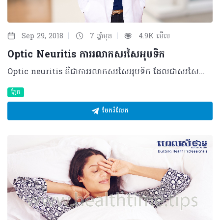
|
|
Sep 29, 2018
7 ឆ្នាំមុន
4.9K មើល
Optic Neuritis ការរលាកសរសៃអុបទិក
Optic neuritis គឺជាការរលាកសរសៃអុបទិក ដែលជាសរសៃប្រសាទសម្រាប់បញ្ជូនរូបភាពពីគ្រាប់ភ្នែកទៅកាន់ខួរក្បាល។ មូលហេតុ និងកត្តាប្រឈម មូលហេតុដែលបណ្តាលឲ្យមានការរលាកសរសៃអុបទិក មាន៤ធំៗ៖ • ការខូចស្រោមខាងក្រៅរបស់សរសៃអុបទិក(ជាមូលហេតុកើតឡើងមានញឹកញាប់ជាងគេ) • ការបង្ករោគនៅជុំវិញសរសៃអុបទិក • ការបង្ករោគនៅនឹងសរសៃអុបទិកផ្ទាល់ដោយសារមេរោគផ្សេងៗ • ការរលាកដែលមិនមែនបណ្តាលមកពីមេរោគ តែភាគច្រើនមកពីជំងឺទូទៅប្រចាំកាយ។ ក្រៅពីនេះ អ្នកដែលមានហានិភ័យខ្ពស់ក្នុងការប្រ​ឈមនឹងជំងឺរលាកសរសៃអុបទិកមាន៖ • ភាគច្រើនជាស្ត្រី អាយុពី២០ ទៅ៤០ឆ្នាំ • ជនជាតិស្បែកស • កត្តាហ្សែនមួយចំនួនដែលនាំឲ្យមានការលាក។ រោគសញ្ញា • ស្រវាំងភ្នែកម្ខាងភ្លាមៗរហូតដល់មើលមិនឃើញទាំងស្រុង លាយឡំជាមួយការឈឺក្បាល • ឈឺគ្រាប់ភ្នែក ជាពិសេសនៅពេលធ្វើចលនាភ្នែក • មានស្រមោលខ្មៅនៅផ្នែកណាមួយនៃការមើលឃើញ • ឃើញបែកភ្លើងអំពិលអំពែកក្នុងភ្នែក។ ការធ្វើរោគវិនិច័្ឆយ​ រោគវិនិច្ឆ័យនៃជំងឺនេះត្រូវបានធ្វើឡើងតាមរយៈរោគសញ្ញាដែលអ្នកជំងឺ​មានរួមផ្សំជាមួយការពិនិត្យ និងធ្វើតេស្តមួយចំនួន ដូចជា៖ • ការពិនិត្យភ្នែករកការហើម និងការថយចុះនូវមុខងាររបស់សរសៃអុបទិក • ការធ្វើតេស្តឈាម និងថត MRI ខួរក្បាល និងខួរឆ្អឹងខ្នង • ក្នុងករណីខ្លះ គេអាចបូមយកទឹកខួរឆ្អឹងខ្នងយកទៅពិនិត្យផងដែរ។ ការរលាកសរសៃអុបទិក អាចជាសះស្បើយដែរឬទេ ? ការរលាកសរសៃអុបទិក អាចជាសះស្បើយទៅវិញដោយខ្លួនឯង តែការប្រើថ្នាំ Corticosteroid នឹងពន្លឿនការជាសះស្បើយ តែទោះជាការរលាកបានបាត់ទៅវិញក្តី ក៏គំហើញដែលបានបាត់បង់មិនអាចត្រឡប់មកដូចដើម ១០០% ទេ។ ផលវិបាក • ករណីខ្លះអាចមានការស្វិតសរសៃអុបទិក ទោះបីជាមានការព្យាបាលជាសះស្បើយ ហើយក៏ដោយ ក៏ការបាត់បង់គំហើញរបស់អ្នកជំងឺមិនអាចត្រឡប់មកវិញបាន • ផលវិបាករបស់ថ្នាំ Corticosteroid ក្រោយការព្យាបាល។ វិធីសាស្រ្តការពារពីការរលាកសរសៃអុបទិក ដើម្បីការពារពីការរលាកសរសៃអុបទិក គឺចៀសវាងពីកត្តាផ្សេងៗដែលអាចឲ្យមានការបង្ករោគដូចជា ការលេងជាមួយសត្វឆ្មា ការបរិភោគអាហារ ឬទឹកមិនស្អាត។ តែក៏មានកត្តាមួយចំនួនដែលមិនអាចចៀសវាងបាន ដូចជាកត្តាហ្សែន ឬសារពាង្គកាយ ប្រឆាំងនឹងខ្លួនឯងជាដើម។ ជាចុងក្រោយ ខ្ញុំសូមផ្តាំផ្ញើដល់បងប្អូនទាំងអស់ដែលមានបញ្ហាភ្នែក ឲ្យឆាប់ទទួលការពិនិត្យ និង ព្យាបាលដោយគ្រូពេទ្យឯកទេសភ្នែកឲ្យបានត្រឹមត្រូវ និងទាន់ពេលវេលា ហើយចៀសវាងការបណ្តែតបណ្តោយឲ្យក្លាយទៅជាបញ្ហាធ្ងន់ធ្ងរ ដែលពិបាកព្យាបាល ឬព្យាបាលមិនបាន។ សម្រាប់ព័ត៌មានបន្ថែម សូមទំនាក់ទំនង គ្លីនិកភ្នែក ភ្នំពេញ ០៦១ ៦៦៦៧៧១ ឬ ០៨៦ ៨៨៦៦៧៦ ឬ ០៨៨ ៨៨៦៨៨៣៦ គេហទំព័រ៖ http://www.eye.today បកស្រាយដោយ ៖ វេជ្ជបណ្ឌិត ហេង សុផល ឯកទេសជំងឺភ្នែក នៃមន្ទីរពេទ្យមិត្តភាពខ្មែរ-សូវៀត និងជាប្រធានគ្លីនិកភ្នែក ភ្នំពេញ ​©2018 រក្សាសិទ្ធិគ្រប់យ៉ាង​ដោយ Healthtime Corporation ចំពោះគ្រប់អត្ថបទដោយគ្មានផ្នែកណាមួយត្រូវបោះពុម្ពផ្សាយចូល ប្រព័ន្ធអ៊ីនធឺណែតឧបករណ៍អេឡិចត្រូនិកអាត់ជាសំឡេងឬថតចំលងគ្រប់រូបភាពដោយគ្មានការអនុញ្ញាតឡើយ
ភ្នែក
ចែករំលែក