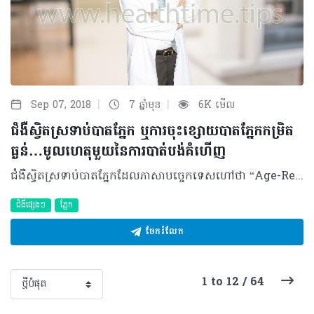
|
|
Sep 07, 2018
7 ឆ្នាំមុន
6K មើល
ជំងឺស្វិតស្រទាប់បាតភ្នែក ឬការចុះខ្សោយបាតភ្នែកកម្រិត
ធ្ងន់…មូលហេតុមួយនៃការបាត់់បង់គំហើញ
ជំងឺស្វិតស្រទាប់បាតភ្នែកដែលភាសាបច្ចេកទេសហៅថា “Age-Related Macular​ De​generation (AMD)” ត្រូវបានបែងចែកចេញជាពីរប្រភេទ រួមមានប្រភេទស្ងួត ឬDry AMD ដែលមានជ្រាបខ្លាញ់ និងមានសម្លាកតិចតួចនៅលើស្រទាប់បាតភ្នែក និងមួយប្រភេទទៀតគឺ “Wet AMD” មានជ្រាបឈាមចេញពីស្រទាប់បាតភ្នែក និងដុះសរសៃឈាមថ្មីស្រទាប់ក្រោម។ ជំងឺនេះត្រូវបានសង្កេតឃើញថាច្រើនកើតមានទៅលើមនុស្សចាស់ អំឡុងវ័យចាប់ពី៥០ឆ្នាំឡើងទៅ។ Wet Age-Related Macular Degene​ration (Wet AMD) គឺជាផ្នែកមួយនៃជំងឺស្វិតស្រទាប់បាតភ្នែក ឬការចុះខ្សោយបាតភ្នែក​កម្រិតធ្ងន់ ហៅកាត់ថា AMD ដែលជា​ប្រភេទជំងឺភ្នែករ៉ាំរ៉ៃ និងមានការវិវឌ្ឍយឺតៗទៅរកភាពចាស់ ឬស្វិតនៃស្រទាប់បាតភ្នែក (Macular) ដោយឃើញមានដុះសរសៃឈាមថ្មី និងមានជ្រាបឈាមចេញពីស្រទាប់នោះធ្វើឲ្យអ្នកជំងឺចុះខ្សោយគំហើញភ្លាមៗ ​ហើយមិនអាច​ជាសះមកសភាពដើមវិញឡើយ។ មូលហេតុ និងកត្តាប្រឈម អ្នកជំងឺស្វិតស្រទាប់បាតភ្នែក គឺទាក់ទងទៅនឹង​វ័យចាស់អាយុចាប់ពី៥០ឆ្នាំឡើងទៅ ជាពិសេស​អំឡុងអាយុ៧០ឆ្នាំ រួមជាមួយនឹងកត្តាបន្ទាប់បន្សំ​ដទៃទៀតដូចជា៖ • ប្រវត្តិគ្រួសារធ្លាប់មានជំងឺស្វិតស្រទាប់បាតភ្នែក • អ្នកដែលមានបញ្ហាភ្នែកដូចជាស្រវាំងជិត ឬ​ពាក្យសាមញ្ញហៅថា ម៉្ញូបមនុស្សចាស់ (Hypermetropia) • ជនជាតិស្បែកស ឬអ្នកដែលមានប្រស្រី​ភ្នែកពណ៌ខៀវ ឬប្រាក់ជួបប្រទះច្រើនជាងអ្នកដែលមានប្រស្រីភ្នែកខ្មៅ ឬត្នោត • អ្នកចូលចិត្តទទួលទានជាតិស្រវឹង និងជក់បារី • អ្នកមានជំងឺប្រចាំកាយដូចជា លើសសម្ពាធឈាម លើសជាតិខ្លាញ់ ស្ទះសរសៃឈាមបេះដូង ទឹកនោមផ្អែម និងស្រ្ដូក (Stroke) ជាដើម • អ្នកដែលលើសទម្ងន់ មិនសូវហាត់ប្រាណ • កង្វះអាហារូបត្ថម្ភ អ្នកដែលប្រើថ្នាំ បេតាប្លុកឃើរ រយៈពេលវែង • អ្នកជំងឺវះកាត់ភ្នែក និងភ្នែកឡើងបាយ • អ្នកប្រឈមទៅនឹងកាំពន្លឺ ជាពិសេសពន្លឺ ព្រះអាទិត្យ • កើតមានទៅលើស្ត្រី (២/៣) ច្រើនជាង បុរស (១/៣) • អ្នកជំងឺកើតលើភ្នែកម្ខាងពីមុនមក (ដែល ជាទូទៅវាច្រើនកើតទៅលើភ្នែកទាំងសងខាង)។ ដោយសារតែមាននូវកត្តាប្រឈមខាងលើទើបបណ្ដាលឲ្យស្រទាប់បាតភ្នែក និងសរសៃឈាមតូចៗ (Choriocapillary) នៃស្រទាប់នោះ មានការខូចខាត ឬស្ទះ ធ្វើឲ្យមានការជ្រាបឈាម និងខ្លាញ់ដែលបណ្ដាលឲ្យស្រទាប់កណ្ដាលនៃបាតភ្នែកត្រង់កន្លែងចាប់ពណ៌ (Mucular) ឡើងហើម និងមានឈាមចេញមកក្រៅ។ រោគសញ្ញានៃ Wet AMD ជាទូទៅ អ្នកជំងឺមានការវិវឌ្ឍពី Dry AMD ទៅជា Wet AMD ដោយមានអាការៈស្រវាំងខ្លាំងភ្លាមៗ ចំកណ្ដាលតែម្ដង និងអាចមើលឃើញរូបភាពវៀច ឬស្រមោលខ្មៅ។ ក្រៅពីសញ្ញាខាងលើ​ ការពិនិត្យរបស់អ្នកឯកទេសបានបង្ហាញពីការជ្រាបឈាម និងការដុះសរសៃឈាមថ្មីៗ នៅនឹងស្រទាប់រេទីន ឬស្រទាប់ខាងក្រោមបាតភ្នែក ដែល នាំឲ្យបាំងកាំពន្លឺ ជាហេតុធ្វើឲ្យស្រវាំង។ ការកំណត់រោគវិនិច្ឆ័យ កាលណាមានការស្រវាំងភ្នែកទាំងសងខាង ឬតែម្ខាងក្នុងវ័យចាស់ អ្នកជំងឺត្រូវតែប្រញាប់ធ្វើការ​ពិនិត្យភ្នែកជាមួយនឹងអ្នកឯកទេស ដែលការពិនិត្យរួមមាន៖ • ការវាស់គំហើញ • ការវាស់សម្ពាធក្នុងភ្នែក • ការវាស់រូបភាពតាមរយៈ Amsler grid • ការពិនិត្យបាតភ្នែកដោយពង្រីកប្រស្រីភ្នែកដែលក្នុង Wet AMD អាចឃើញមានហើម និងជ្រាបឈាមនៅបាតភ្នែក • លើសពីនេះ គ្រូពេទ្យអាចធ្វើការចាក់ថ្នាំចូល​ទៅក្នុងសរសៃឈាមដើម្បីថតបាតភ្នែក និងដឹងច្បាស់ពីទំហំនៃការខូចខាតរបស់បាតភ្នែក​​ (Fundus Fluorescein Angiography (FFA) • ការស្កេនស្រទាប់បាតភ្នែក (OCT & ICG)។ ការព្យាបាល និងផលវិបាក ជំងឺស្វិតស្រទាប់បាតភ្នែកប្រភេទ Wet AMD ត្រូវធ្វើការព្យាបាលជាចាំបាច់តាម៣របៀប រួមមាន៖ • ព្យាបាលដោយប្រើឡាស៊ែរ៖ មានឥទ្ធិពល ទៅភ្ជិតសរសៃឈាមដែលមានជ្រាបឈាម និងកាត់បន្ថយសរសៃឈាមដុះថ្មី • ព្យាបាលដោយចាក់ថ្នាំ៖ ការប្រើប្រភេទថ្នាំ Anti-Vascular Endothelial Growth Factor (Anti-VEGF) ចាក់ទៅក្នុងភ្នែក ដើម្បីកាត់បន្ថយនូវការដុះលូតលាស់នៃសរសៃឈាមថ្មីៗ ដែលងាយដាច់ និងជ្រាបឈាម • ការវះកាត់៖ ធ្វើឡើងក្នុងករណីមានសរសៃឈាមដុះថ្មីច្រើន ដែលត្រូវព្យាបាលរួមជាមួយការបាញ់ឡាស៊ែរ (PDT)។ ការបាត់បង់គំហើញមិនអាចស្រោចស្រង់បានដោយសារ Wet AMD នឹងកើនឡើងរហូត ទៅដល់៨៨% ប្រសិនបើអ្នកជំងឺមិនបានទទួលការព្យាបាលទាន់ពេលវេលា។ វិធីសាស្រ្តក្នុងការការពារ យើងអាចបញ្ចៀសខ្លួនពីជំងឺស្វិតស្រទាប់បាតភ្នែកបាន ដោយកាត់បន្ថយនូវកត្តាប្រឈមមួយចំនួនដែលយើងអាចធ្វើទៅបានតួយ៉ាង កាត់បន្ថយ ការទទួលទានអាហារប្រភេទខ្លាញ់ បញ្ឈប់ការ សេពគ្រឿងស្រវឹង ផ្តាច់បារី និងថែរក្សាសុខភាពមិនឲ្យមានជំងឺរ៉ាំរ៉ៃ ឬជំងឺប្រចាំកាយជាដើម។ អាយុកាន់តែច្រើន តែងតែជួបប្រទះនូវបញ្ហាភ្នែកជាញឹកញាប់ ដូច្នេះ ចំពោះអ្នកដែលមានអាយុចាប់ ពី៥០ឆ្នាំឡើងទៅ គួរទៅពិនិត្យភ្នែករៀងរាល់មួយឆ្នាំម្ដង ដើម្បីតាមដានសុខភាព ភ្នែក។ ទោះបីមានការស្រវាំងតិចតួចក្ដី ត្រូវតែទៅទទួលការពិនិត្យ និងព្យាបាលពីអ្នកឯកទេសចក្ខុរោគឲ្យបានត្រឹមត្រូវ ដើម្បីអាចជួយសង្គ្រោះពីការបាត់បង់គំហើញទាន់ពេលវេលា។ សម្រាប់ព័ត៌មានបន្ថែមសូមទំនាក់ទំនង លេខទូរស័ព្ទ៖ ០១២ ៩២២ ៩៤២ អ៊ីម៉ែល៖ amarinmarmd@gmail.com បកស្រាយដោយ​៖ សាស្ត្រាចារ្យ វេជ្ជបណ្ឌិត ម៉ារ អមរិន្ទ ឯកទេសចក្ខុរោគ មានតួនាទីជាអនុប្រធានការិយាល័យបច្ចេកទេស និងជាប្រធានផ្នែកចក្ខុរោគ នៃមន្ទីរពេទ្យព្រះអង្គឌួង ©2018 រក្សាសិទ្ធិគ្រប់យ៉ាង​ដោយ Healthtime Corporation ចំពោះគ្រប់អត្ថបទដោយគ្មានផ្នែកណាមួយត្រូវបោះពុម្ពផ្សាយចូល ប្រព័ន្ធអ៊ីនធឺណែតឧបករណ៍អេឡិចត្រូនិកអាត់ជាសំឡេងឬថតចំលងគ្រប់រូបភាពដោយគ្មានការអនុញ្ញាតឡើយ
ជំងឺផ្សេងៗ
ភ្នែក
ចែករំលែក
1 to 12 / 64