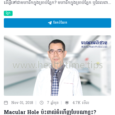
តើអ្វីទៅជាមហារីកក្នុងគ្រាប់ភ្នែក? មហារីកក្នុងគ្រាប់ភ្នែក ឬដែលពាក្យបច្ចេកទេសហៅថា Retinoblastoma គឺជាប្រភេទមហារីក ក្នុងគ្រាប់ភ្នែក ដែលច្រើនកើតមកពីកោសិកាមិនធម្មតារបស់ស្រទាប់រ៉េទីន។ ភាគច្រើននៃជំងឺនេះ គេសង្កេតឃើញ មានលើកុមារអាយុក្រោម ៥ឆ្នាំ និង ក្រុមកុមារអាយុ១២ខែ ទៅ២៤ខែ ជាមធ្យម ១៨ខែ។ បច្ចុប្បន្ន ជំងឺមហារីកក្នុងគ្រាប់ភ្នែកមានការប្រែប្រួលគួរឲ្យកត់សម្គាល់នៅលើពិភពលោក ហើយ ត្រូវបានគេសិក្សាថា វាកើតមានប្រហែលជា ១១ករណីក្នុងចំណោមកុមារ ១លាននាក់ដែលមានអាយុតិចជាង ៥ឆ្នាំ។ ដោយហេតុថាមិនទាន់ មានការសិក្សាណាមួយពីជំងឺនេះនៅក្នុងប្រទេសកម្ពុជា ទិន្នន័យពិតប្រាកដរបស់ជំងឺនេះក៏មិនទាន់ត្រូវបានគេដឹង ផងដែរ។ ប៉ុន្តែ បើយើងក្រឡេក​មើលទៅប្រទេសជិតខាងរបស់យើងដូចជា វៀតណាម និងថៃ យើងសង្កេតឃើញថា ប្រទេសវៀតណាមមាន១៨.៩ ករណីក្នុងចំណោមកុមារ១លាននាក់ដែលមានអាយុចន្លោះពី០ ទៅ ៤ឆ្នាំ ខណៈពេលដែល ប្រទេសថៃមាន ១០ករណីក្នុងចំណោមកុមារ១លាននាក់ដែលមានអាយុចន្លោះពី០ ទៅ ៤ឆ្នាំដូចគ្នា។ មូលហេតុ និងកត្តាប្រឈម មូលហេតុចម្បងដែលបង្កឲ្យមានជំងឺមហារីកក្នុងគ្រាប់ភ្នែក គឺវាបណ្តាលមកពីកត្តាបម្រែបម្រួលសេនេទិច របស់ក្រម៉ូសូមទី១៣ ហើយដែលវាអាចជាកត្តាតំណពូជ ឬមិនមែនតំណពូជ។ ករណីតំណពូជ ប្រហែល ៦% ទៅ១០% កុមារអាចនឹងឆាប់កើតមានជំងឺមហារីកក្នុងគ្រាប់ភ្នែក និងកើតលើភ្នែកទាំងសងខាង ប្រមាណប្រហែល៣០% ពិសេសប្រឈមខ្ពស់ចំពោះកុមារអាយុតិចជាង៥ឆ្នាំ។ រោគសញ្ញាជាក់ស្តែង អាការៈនៃជំងឺមហារីកគ្រាប់ភ្នែកដែលច្រើនជួបប្រទះញឹកញាប់រួមមាន៖ • ប្រស្រីភ្នែកឡើងពណ៌ស ដូចជាភ្នែកសត្វឆ្មាពេលយប់ • ភ្នែកស្រលៀង • ឈឺភ្នែក ភ្នែកក្រហម និងទឹកដក់ក្នុងភ្នែក • គំហើញថយចុះ • ឈាមនៅថតមុខនៃភ្នែក រីកប្រស្រីភ្នែក និងភ្នែកលៀនជាដើម • លើសពីនេះក៏មានសញ្ញាមួយចំនួនដែលមានលក្ខណៈស្រដៀងនឹងរោគសញ្ញានេះមាន ភ្នែកឡើងបាយ ទឹកចាហួយនៅក្នុងភ្នែកផ្នែកខាងមុខស្រអាប់ ជំងឺសរសៃបាតភ្នែក ក្មេងកើតមិនគ្រប់ខែ និងជំងឺតុសូការីយ៉ាស៊ីស។ យន្តការនៃជំងឺមហារីកក្នុងគ្រាប់ភ្នែក ហ្សែនទប់ដុំRB1 ស្ថិតនៅលើដៃក្រូម៉ូសូមទី១៣ ទៅតំបន់ទី១៤ មានតួនាទីធ្វើឲ្យមានរបៀបរៀបរយសម្រាប់ នុយក្លេអូប្រូតេអ៊ីននៃRB ដែលជាធម្មតាវាទប់ស្កាត់ទៅនឹងការបែងចែកកោសិកាមិនធម្មតា។ ដូចនេះ ប្រសិនបើ មានបម្រែបម្រួលខ្លះៗនៅក្នុងហ្សែនទប់ដុំRB1 វានឹងបង្កឲ្យទៅជាមហារីកក្នុងគ្រាប់ភ្នែកតែម្តង។ ការធ្វើរោគវិនិច្ឆ័យ ដើម្បីអាចបញ្ជាក់ថាជាជំងឺមហារីកក្នុងគ្រាប់ភ្នែក អ្នកជំងឺនឹងតម្រូវឲ្យធ្វើរោគវិនិច្ឆ័យដូចជា៖ • ពង្រីកប្រស្រីភ្នែក៖ ថត ឬឆ្លុះមើលសរសៃបាតភ្នែក ដោយឧបករណ៍ Indirect ophthalmoscopy ដើម្បីឲ្យដឹងថាវាជាដុំដែលបង្កឡើងដោយមហារីកក្នុងគ្រាប់ភ្នែក ឬក៏មិនមែន។ • Ultrasonography៖ ដើម្បីចង់ដឹងថាជាដុំរបស់មហារីកក្នុងគ្រាប់ភ្នែក។ • CT Scan៖ ឲ្យដឹងថាដុំមហារីក នឹងវិវឌ្ឍចេញនៅខាងក្នុង ឬនៅខាងក្រៅ ហើយអាចឲ្យយើងដឹងថា ដុំនេះមានរាលដាលទៅកោសិកាសរីរាង្គដទៃ ជាពិសេសពីប្រព័ន្ធសរសៃប្រសាទរហូតដល់ខួរក្បាល។ ការព្យាបាលត្រឹមត្រូវ ជំងឺមហារីកក្នុងគ្រាប់ភ្នែកត្រូវធ្វើការព្យាបាលទៅតាមដំណាក់កាលនីមួយៗ ដោយត្រូវមានការចូលរួមពី គ្រូពេទ្យឯកទេសភ្នែក គ្រូពេទ្យវះកាត់សរសៃប្រសាទ និងគ្រូពេទ្យព្យាបាលជំងឺមហារីក ផងដែរ។ ករណីស្រាល ការព្យាបាលមានប្រសិទ្ធភាពខ្ពស់ និងអាចជាសះស្បើយបាន ប៉ុន្តែបើជាដំណាក់កាលធ្ងន់ធ្ងរ នោះការព្យាបាល មិនសូវបានជោគជ័យទេ។ ជាទូទៅ ការព្យាបាលទាំងនោះរួមមាន៖ • ការប្រើវិទ្យុសកម្ម ដើម្បីបំផ្លាញដុំមហារីក • ការដុតនឹងធាតុត្រជាក់ ដើម្បីបំផ្លាញដុំមហារីក • ការបាញ់កាំរស្មីឡាស៊ែ និងការចាក់ថ្នាំគីមី ដើម្បីបំផ្លាញដុំមហារីក និងមិនឲ្យកោសិកាមហារីកដុះរាលដាល ទៅកាន់ខួរក្បាល និងសរីរាង្គផ្សេងៗទៀត។ • ការវះកាត់យកគ្រាប់ភ្នែកចេញ ដើម្បីកុំឲ្យរីករាលដាលទៅសរីរាង្គដទៃទៀត ក្នុងករណី ធ្ងន់ធ្ងរ។ ផលវិបាក កុមារអាចនឹងត្រូវស្លាប់ដោយសារជំងឺមហារីកក្នុងគ្រាប់ភ្នែក ក្នុងអំឡុងអាយុ ២ទៅ៤ឆ្នាំ ប្រសិនបើ មិនមាន ការព្យាបាលទាន់ពេលវេលាទេនោះ។ ផ្ទុយមកវិញ អត្រានៃការជាសះស្បើយអាចរហូតដល់ ៩៥% បើអ្នកជំងឺ ឆាប់ទទួលបានការព្យាបាល និងត្រូវធ្វើការតាមដានឲ្យបានទៀងទាត់។ ទាក់ទងនឹងការតាមដានបន្ទាប់ពី ការព្យាបាលរួច ត្រូវធ្វើតាមដំណាក់កាល ដំបូង ៣ ទៅ ៤ខែម្តង បន្ទាប់មក ៦ខែម្តង ១ឆ្នាំម្ដង រហូតដល់៩ឆ្នាំក្រោយ ព្រោះដុំមហារីកប្រភេទនេះ វានឹងអាចបង្កឲ្យកើតឡើងវិញក្នុងករណីខ្លះ។ វិធីសាស្រ្តការពារ គ្មានវិធីសាស្ត្រណាមួយដើម្បីការពារពីមហារីកក្នុងគ្រាប់ភ្នែកនេះបាននៅឡើយទេមកដល់បច្ចុប្បន្ន ដោយហេតុថា វាជាជំងឺតំណពូជ ឬកើតពីកំណើត។ ប្រសិនបើឪពុកម្ដាយ ឬអាណាព្យាបាល សង្ស័យ ឬឃើញរោគសញ្ញាមហារីក ក្នុងគ្រាប់ភ្នែកដូចខាងលើ ឬសមាជិកគ្រួសារដែលមាន មហារីកក្នុងគ្រាប់ភ្នែកពីមុនមក ត្រូវតែមកពិនិត្យ និងព្យាបាលជាមួយនឹងគ្រូពេទ្យឯកទេសភ្នែក ឲ្យបានលឿនបំផុតតាមដែលអាចធ្វើទៅបាន ដើម្បីកាត់បន្ថយ ឬការពារ ពីភាពពិការភ្នែក ឬប៉ះពាល់ដល់អាយុជីវិតផងដែរ។ បកស្រាយដោយ៖ សាស្ត្រាចារ្យវេជ្ជបណ្ឌិត គង់ ពិសិដ្ឋ ឯកទេសចក្ខុរោគ និងឯកទេសជាន់ខ្ពស់សរសៃបាតភ្នែក មានតួនាទីជាអនុប្រធានមន្ទីរពេទ្យព្រះអង្គឌួង និងជាប្រធានមន្ទីរពេទ្យភ្នែកដុកទ័រ គង់ ពិសិដ្ឋ ©2018 រក្សាសិទ្ធិគ្រប់យ៉ាង​ដោយ Healthtime Corporation ចំពោះគ្រប់អត្ថបទដោយគ្មានផ្នែកណាមួយត្រូវបោះពុម្ពផ្សាយចូលប្រព័ន្ធអ៊ីនធឺណែត ឧបករណ៍អេឡិចត្រូនិក អាត់ជាសំឡេង ឬថតចំលងគ្រប់រូបភាពដោយគ្មានការអនុញ្ញាតឡើយ
ភ្នែក
ចែករំលែក
|
|
Nov 01, 2018
7 ឆ្នាំមុន
4.7K មើល
Macular Hole ប៉ះពាល់គំហើញបែបណាខ្លះ?