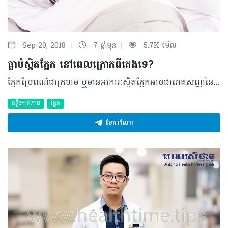
|
|
Sep 20, 2018
7 ឆ្នាំមុន
5.7K មើល
ធ្លាប់ស្អិតភ្នែក នៅពេលក្រោកពីគេងទេ?
ភ្នែកប្រែពណ៌ជាក្រហម ឬមានអាការៈស្អិតភ្នែកអាចជារោគសញ្ញានៃការរលាកភ្នាសដែលគ្របលើផ្នែកសនៃគ្រាប់ភ្នែក ឬហៅថា Conjonctivite។ ភាគច្រើន ជំងឺនេះមានសភាពស្រាល ដែលអាចដោះស្រាយបានដោយគ្រាន់តែប្រើប្រាស់ជាមួយឱសថលាងភ្នែកមួយចំនួន តែត្រូវប្រយ័ត្នព្រោះការរលាកក៏អាចបណ្តាលមកពីជំងឺផ្សេងទៀតដូចជា ជំងឺទឹកដក់ក្នុងភ្នែក (Glaucomes) ឬជំងឺរលាកប្រស្រីភ្នែក (Irido-cyclites)។ អ្វីគួរដឹង? ក្នុងករណីភ្នែករបស់អ្នកមានសភាពស្អិតនៅរាល់ពេលក្រោកពីគេងពេលព្រឹកព្រលឹម វាអាចជាសញ្ញានៃជំងឺរលាកភ្នាសភ្នែកតិចតួចដែលបណ្តាលមកពី៖ • ការចម្លងរោគ ៖ ភាគច្រើនបណ្តាលមកពីពពួកវីរុស • បញ្ហាអាល្លែកហ្ស៊ី ៖ មានវត្តមានលម្អងផ្កា ឬអាល្លែកហ្ស៊ីជាមួយសត្វឆ្មា ឬឆ្កែ ជាដើម។ អ្វីគួរធ្វើ? ការផ្តល់ដំបូន្មានអាចមានដូចជា៖ • លាងភ្នែកជាមួយសូលុយស្យុងប្រភេទ L’acide borique មានឈ្មោះ៖ Dacryosérum, Optraex, Sophtal (ជាថ្នាំអំពូលប្រើប្រាស់តែម្តង) • ប្រើប្រាស់ឱសថលាងភ្នែកពពួក Antiseptique មានដូចជា៖ Désomédine collyre ឬBiocidan ជាដើម • ប្រើប្រាស់ក្រែមលាបភ្នែកពពួក Antiseptique៖ ប៉ូម៉ាត Maurice 2,5% (Cooper) តែចៀសវាងប្រើប្រាស់ជាមួយភ្នែកដែលពាក់កញ្ចក់ Lens។ ប្រសិនភ្នែកស្តែងចេញមានពណ៌ក្រហម រួមទាំងមានការឈឺចាប់ទៀតនោះ អ្នកគួរប្រញាប់ស្វែងរកការពិគ្រោះជាមួយវេជ្ជបណ្ឌិតឯកទេសផ្នែកជំងឺភ្នែក។ ប្រភពយោង៖ Le vademecum de la Médication officinale ©2018 រក្សាសិទ្ធិគ្រប់យ៉ាង​ដោយ Healthtime Corporation ចំពោះគ្រប់អត្ថបទដោយគ្មានផ្នែកណាមួយត្រូវបោះពុម្ពផ្សាយចូល ប្រព័ន្ធអ៊ីនធឺណែតឧបករណ៍អេឡិចត្រូនិកអាត់ជាសំឡេងឬថតចំលងគ្រប់រូបភាពដោយគ្មានការអនុញ្ញាតឡើយ
គន្លឹះសុខភាព
ភ្នែក
ចែករំលែក