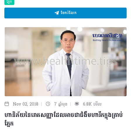
ភ្នែក
ចែករំលែក
|
|
Nov 02, 2018
7 ឆ្នាំមុន
6.8K មើល
ហានិភ័យនៃរោគសញ្ញាដែលអាចជាជំងឺមហារីកក្នុងគ្រាប់
ភ្នែក