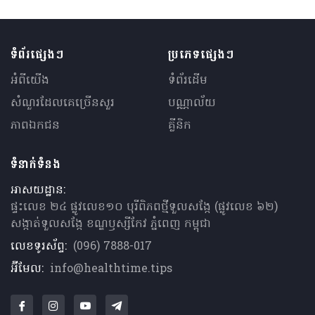
ទំព័រផ្សេងៗ
ប្រភេទផ្សេងៗ
អំពីយើង
ទំព័រដើម
សំណួរ​ដែលគេ​ច្រើន​សួរ
បណ្ណាល័យ
ភាពឯកជន
គ្លីនិក
ទំនាក់ទំនង
អាសយដ្ឋាន:
ផ្ទះលេខ ២៤ ផ្លូវលេខ១០ បុរីពិភពថ្មីទួលសង្កែ (ផ្លូវលេខ ៦២)
សង្កាត់ទួលសង្កែ ខណ្ឌឫស្សីកែវ ភ្នំពេញ កម្ពុជា
លេខទូរស័ព្ទ:
(096) 7888-017
អ៊ីមែល:
info@healthtime.tips