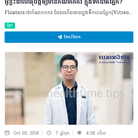
អ្វីខ្លះជាហេតុបង្កឲ្យមានកំណកកករ ក្នុងទឹកបាតភ្នែក?
Floaters ជាកំណកកករ ដែលកើតមានក្នុងទឹកបាតភ្នែក(Vitreous)។ ជាធម្មតា ទឹកបាតភ្នែក ជាសារធាតុរាវ ថ្លាគ្មានពណ៌ អន្ធិលៗដូចជែល ស្ថិតនៅផ្នែកខាងក្រោយភ្នែក។ សារធាតុរាវនេះមានប្រមាណជា ៨០%នៃគ្រាប់ភ្នែកទាំងមូល ហើយមានតួនាទីជួយការពារភ្នែក ព្រមទាំងរក្សាឲ្យបាននូវទ្រង់ទ្រាយគ្រាប់ភ្នែកផងដែរ។ មូលហេតុ និងកត្តាប្រឈម Floaters កើតឡើងដោយសារតែមានការប្រែប្រួលសភាពទឹកបាតភ្នែក បង្កើតបានជាសរសៃៗ ឬដុំកំណកបាំងនៅពីមុខរ៉េទីន ដែលអាចពាក់ព័់ន្ធនឹងកត្តាជាច្រើនដូចជា៖ • វ័យចំណាស់ ៖ ដោយសារនៅពេលអាយុ ច្រើន Vitreous នឹងប្រែរាវជាងមុនបណ្តាលឲ្យរបើកចេញពីស្រទាប់បាតភ្នែក (Posterior Vitreous Detachments) បង្កើតបានជាសរសៃៗ ឬដុំកំណកដែលអាចបាំងពន្លឺឆ្លងកាត់ភ្នែកបាន។ • ការរលាកផ្នែកខាងក្រោយនៃបាតភ្នែក ៖ នៅពេលជាលិកាភ្នែក ផ្នែកខាងក្រោយរលាកទឹកនៅក្នុងបាតភ្នែកប្រែក្លាយជាល្អក់កករ ឬស្រអាប់។ • ការហូរឈាមក្នុងភ្នែក ៖ ករណីនេះអាចកើតមានចំពោះអ្នកជំងឺទឹកនោមផ្អែម លើសឈាមស្ទះសរសៃឈាម និងរបួសជាដើម។ • ការប្រើប្រាស់ថ្នាំមួយចំនួន៖ ស៊ីលីកូន ឬថ្នាំមួយចំនួនទៀតអាចនៅសេសសល់ក្នុង Vitreous ក្រោយការចាក់បញ្ចូលអំឡុងពេលវះកាត់ បង្កើតបានជាពពុះដែលអាចជាស្រមោលបាំងពន្លឺចូលភ្នែកបាន។ • ការរហែកស្រទាប់បាតភ្នែក ៖ អាចបណ្តាលមកពីការកន្រ្តាក់ខ្លាំងពីទឹកបាតភ្នែក ដែលនាំឲ្យរហែកស្រទាប់រ៉េទីន ហើយបង្កើតជាកំណក ឬការហូរឈាម។ បន្ថែមពីនេះ Floaters ក៏អាចកើតមានចំពោះអ្នកជំងឺដែលធ្លាប់វះកាត់ភ្នែក អ្នកមានភ្នែកម៉្ញូប អ្នកជំងឺទឹកនោមផ្អែម អ្នកជំងឺរលាកបាតភ្នែក ករណីមានការប៉ះទង្គិចភ្នែក ឬគ្រោះថ្នាក់ទៅលើភ្នែកជាដើម។ រោគសញ្ញា ជាទូទៅ អ្នកជំងឺតែងមើលឃើញស្រមោលខ្មៅៗហោះចុះឡើងក្នុងភ្នែក ហើយកាន់តែច្បាស់ នៅពេលមើលទៅតំបន់ដែលមានផ្ទៃភ្លឺ ដូចជាផ្ទៃមេឃពណ៌ខៀវ ឬជញ្ជាំងពណ៌ស។ លើសពីនេះ ក៏មានសញ្ញារួមផ្សំផងដែរដូចជា ការមើលឃើញជាសញ្ញាផ្លេកបន្ទោរ ភ្លឹបភ្លែត (Flash of Light or Photopia) ។ ការកំណត់រោគវិនិច្ឆ័យ កាលណាមានបញ្ហានេះកើតឡើង គ្រូពេទ្យឯកទេសនឹងពិនិត្យភ្នែកដោយដាក់ថ្នាំពង្រីកប្រស្រីភ្នែក ដើម្បីឆ្លុះមើលបាតភ្នែក ហើយអាចនឹងឃើញជារង្វង់មូល កំណកសៗ ឬសរសៃ អណ្តែតក្នុងសារធាតុរាវបាតភ្នែក (Vitreous)។ សារធាតុទាំងអស់នេះហើយដែលចាំងស្រមោលទៅលើបាតភ្នែក ហើយបង្កើតបានជាស្រមោលខ្មៅដែលអ្នកជំងឺមើលឃើញ។ ការព្យាបាល Floaters មិនតម្រូវឲ្យមានការព្យាបាលនោះទេដោយហេតុថាវាមិនបានផ្តល់គ្រោះថ្នាក់ដល់គំហើញធ្ងន់ធ្ងរ ហើយយូរៗទៅ អ្នកជំងឺអាចនឹងសម្របជាមួយបញ្ហានេះដោយខ្លួនឯង។ ប៉ុន្តែករណីអ្នកជំងឺមានការប្រេះបាតភ្នែករហែកបាតភ្នែកនោះ គ្រូពេទ្យនឹងធ្វើការព្យាបាលដោយបាញ់កាំរស្មីឡាស៊ែរ។ គួរបញ្ជាក់ថា ប្រមាណជា៤០%នៃ Floaters ស្រួចស្រាវ អាចមាន Posterior Vitreous Detachment ហើយក្នុងនោះ៩%ផ្សេងទៀតអាចមានដល់រហែកបាតភ្នែក។ ម៉្យាង ប្រសិនមិនមានការព្យាបាលឲ្យបានត្រឹមត្រូវ និងទាន់ពេលវេលាទេនោះ អ្នកជំងឺ៥០% អាចប្រឈមនឹងការរបើកបាតភ្នែក។ វិធីសាស្រ្តការពារ • បរិភោគអាហារដែលមានសារធាតុចិញ្ចឹមគ្រប់គ្រាន់ដល់ភ្នែក ដូចជា បន្លែបៃតង ការ៉ុត និងសាច់ • ការពារភ្នែកពីពន្លឺខ្លាំង ដូចជាព្រះអាទិត្យ កុំព្យូទ័រ ទូរស័ព្ទ ឡាស៊ែរ ដោយពាក់វ៉ែនតា ការពារ ឬបន្ថយពន្លឺ • ចៀសវាងពីការប៉ះទង្គិច ឬគ្រោះថ្នាក់ទៅលើភ្នែក • ពិនិត្យភ្នែកជាប្រចាំ និងទទួលការព្យាបាលភ្នែកឲ្យបានត្រឹមត្រូវ • បង្ការកុំឲ្យកើតជំងឺទឹកនោមផ្អែម និងលើសឈាម ជាដើម។ ករណីមានបញ្ហាភ្នែក គួរប្រញាប់មកទទួលការពិនិត្យ និងព្យាបាលដោយគ្រូពេទ្យឯកទេសភ្នែកឲ្យបានត្រឹមត្រូវ និងទាន់ពេលវេលា ដើម្បីកាត់បន្ថយបញ្ហាធ្ងន់ធ្ងរដែលពិបាក ឬមិនអាចព្យាបាលបាន។ សម្រាប់ព័ត៌មានបន្ថែម សូមទំនាក់ទំនង គ្លីនិកភ្នែកអូឡាំពិក ០១៧ ៥៧៥៥៦៧ ឬ ០៧៨ ៣៧៩៧៩៨ អ៊ីម៉ែល៖ longchhour@yahoo.com បកស្រាយដោយ ៖ វេជ្ជបណ្ឌិត ឈួរ ឡុង ឯកទេសចក្ខុរោគ និងឯកទេសជាន់ខ្ពស់ជំងឺបាតភ្នែក មានតួនាទីជាអនុប្រធានផ្នែកចក្ខុរោគ នៃមន្ទីរពេទ្យមិត្តភាពខ្មែរ-សូវៀត និងជាប្រធានគ្លីនិកភ្នែកអូឡាំពិក ©2018 រក្សាសិទ្ធិគ្រប់យ៉ាង​ដោយ Healthtime Corporation ចំពោះគ្រប់អត្ថបទដោយគ្មានផ្នែកណាមួយត្រូវបោះពុម្ពផ្សាយចូលប្រព័ន្ធអ៊ីនធឺណែត ឧបករណ៍អេឡិចត្រូនិក អាត់ជាសំឡេង ឬថតចំលងគ្រប់រូបភាពដោយគ្មានការអនុញ្ញាតឡើយ
ភ្នែក
ចែករំលែក
|
|
Oct 05, 2018
7 ឆ្នាំមុន
4.3K មើល