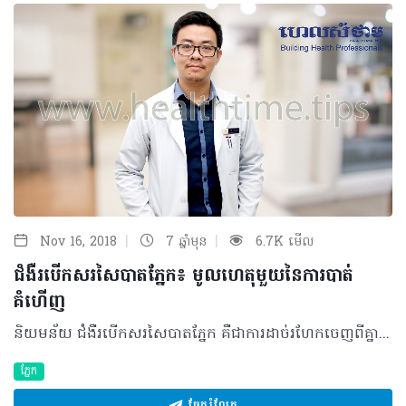
|
|
Nov 16, 2018
7 ឆ្នាំមុន
6.7K មើល
ជំងឺរបើកសរសៃបាតភ្នែក៖ មូលហេតុមួយនៃការបាត់
គំហើញ
និយមន័យ ជំងឺរបើកសរសៃបាតភ្នែក គឺជាការដាច់រហែកចេញពីគ្នារវាងស្រទាប់កោសិកាពណ៌របស់បាតភ្នែក និងកោសិកាចាប់ពន្លឺនៃសរសៃបាតភ្នែកដែលគេហៅថារ៉េទីន (Retina)។ មូលហេតុបង្ក មានមូលហេតុជាច្រើនដែលបង្កឲ្យមានជំងឺនេះ តែកត្តាសំខាន់ដែលធ្វើឲ្យមានការរបើកនេះ គឺការប្រែជាស្តើងនៃសរសៃបាតភ្នែកដែលបណ្តាលមកពី៖ • ជរាភាពនៃសរីរាង្គភ្នែក • ចំណុចខ្សោយ ឬកន្លែងងាយដាច់រហែកផុយនៅជុំវិញបរិវេណសរសៃបាតភ្នែក • ការប៉ះទង្គិច៖ ករណីប៉ះខ្លាំងលើសរសៃបាតភ្នែក អាចបណ្តាលឲ្យដាច់រហែក ឬមានប្រហោង • បញ្ហាម៉្ញូបដែលមានដឺក្រេខ្ពស់ • អ្នកជំងឺទឹកនោមផ្អែមដែលមិនបានគ្រប់គ្រងស្ករបានល្អ។ បុគ្គលដែលប្រឈមខ្ពស់នឹងការកើតជំងឺរបើកសរសៃបាតភ្នែកនេះ មានដូចជា៖ • មនុស្សចាស់៖ សរសៃបាតភ្នែករបស់ពួកគាត់មានភាពខ្សោយស្តើង • អ្នកមានភ្នែកម៉្ញូបខ្ពស់ជាង៨០០៖ ភ្នែកម៉្ញូបជាប្រភេទភ្នែកមានប្រវែង វែងខុសពីភ្នែកធម្មតា ដូចនេះ វាធ្វើឲ្យមានការទាញទៅលើសរសៃបាតភ្នែក នាំឲ្យបាតភ្នែកស្តើង និងអាចមានប្រហោង • អ្នកជំងឺទឹកនោមផ្អែម ដែលមិនបានព្យាបាលដិតដល់ បណ្តោយឲ្យស្ករឡើងខ្ពស់ពេក ធ្វើឲ្យមានកកខ្លាញ់នៅភ្នែក ឬមានសរសៃឈាមនៅបាតភ្នែក នាំឲ្យមានដុះកោសិកាថ្មី ដាច់រហែក បាតភ្នែក។ រោគសញ្ញានៃជំងឺរបើកសរសៃបាតភ្នែក ជំងឺនេះ កើតឡើងដំបូងស្ទើរមិនមានលេចចេញរោគសញ្ញា។ អ្នកជំងឺ ដែលមានជំងឺរបើកសរសៃបាតភ្នែកអាចមានរោគសញ្ញាដូចជា៖ • អ្នកជំងឺអាចឃើញមានដុំពណ៌ខ្មៅ ហោះចុះហោះឡើងនៅពីមុខហើយច្រើនទៅៗ • អ្នកជំងឺ ឃើញផ្លេកបន្ទោរពណ៌សពេលក្រឡេកឆ្វេងស្តាំនៅពេលយប់ • បើការរបើកទៅបាំងលើប្រស្រីភ្នែក អ្នកជំងឺនឹងមានអារម្មណ៍ថាមានផ្ទាំងខ្មៅមកបាំងនៅលើ ឬពីក្រោម ឬពីចំហៀងដែលផ្ទាំងនោះនឹងបិទបន្តិចម្តងៗ រហូតដល់បិទប្រស្រីភ្នែកទាំងស្រុងដែលធ្វើឲ្យអ្នកជំងឺមិនអាចមើលឃើញបាន។ យន្តការនៃជំងឺរបើកសរសៃបាតភ្នែក យន្តការនៃការធ្វើឲ្យរបើកសរសៃបាតភ្នែកនេះ គឺអាស្រ័យទៅតាមមូលហេតុដូចជា៖ • អ្នកជំងឺខ្លះនៅបរិវេណជុំវិញបាតភ្នែកមានចំណុចខ្សោយស្រាប់ ដែលធ្វើឲ្យសរសៃបាតភ្នែកស្តើងខ្លាំង ដូច្នេះពេលញីភ្នែក ឬប៉ះទង្គិចតិចតួច អាចបណ្តាលឲ្យប្រហោង និងរហែក • ការប៉ះទង្គិចខ្លាំងទៅលើភ្នែក អាចធ្វើឲ្យទាញសរសៃបាតភ្នែកដាច់ពីគ្នា ឬឲ្យប្រហោង និងរហែកចេញពីគ្នា។ ការធ្វើរោគវិនិច្ឆ័យ ជំងឺរបើកសរសៃបាតភ្នែក អាចធ្វើរោគវិនិច្ឆ័យ ដូចជា៖ • វាស់ការមើលឃើញរបស់អ្នកជំងឺថាតើធ្លាក់ចុះ ឬនៅធម្មតា • វាស់សម្ពាធក្នុងភ្នែក៖ - ករណីសម្ពាធក្នុងភ្នែកគ្មានការប្រែប្រួលបង្ហាញថាអ្នកជំងឺទើបកើតជំងឺនេះ - ករណីសម្ពាធក្នុងភ្នែកទាបខ្លាំង ឬទន់ខ្លាំង ជាងភ្នែកម្ខាងទៀត បញ្ជាក់ថាអ្នកជំងឺកើតជំងឺនេះយូរហើយ។ • ពិនិត្យមើលសរសៃបាតភ្នែកទាំងមូល ដើម្បីពិនិត្យមើលពី៖ - ទំហំរបើក - កន្លែងរបើក - ថាតើវាមានបាំងចំកន្លែងចាប់រូបភាព ឬអត់ - មានទឹកច្រើន ឬតិចក្នុងសរសៃបាតភ្នែក។ ការព្យាបាល ករណីអ្នកជំងឺមើលឃើញមានដុំពណ៌ខ្មៅហោះ ឬឃើញផ្លេកបន្ទោរនៅពេលយប់ នោះអ្នកជំងឺត្រូវប្រញាប់មកជួបជាមួយគ្រូពេទ្យជំនាញចក្ខុរោគ ដើម្បីពិនិត្យ និងទទួលការព្យាបាល។ ជំងឺរបើកសរសៃបាតភ្នែកនេះ អាចព្យាបាលឲ្យជាសះស្បើយបានប្រសិនបើអ្នកជំងឺមកទទួលការព្យាបាលបានទាន់ពេលវេលា។ បើគ្រាន់តែដាច់រហែក ឬប្រហោង បញ្ជាក់ថានៅដំណាក់កាលដំបូង ការព្យាបាលត្រូវធ្វើដោយ ការបាញ់កាំរស្មីព័ទ្ធជុំវិញប្រហោងនោះ ដើម្បីការពារការរបើក។ បើប្រហោងនោះមានទឹកជ្រាបចូល វាជាជំងឺរបើកសរសៃបាតភ្នែកពិតប្រាកដ ការព្យាបាលត្រូវធ្វើ ដោយការវះកាត់ អាស្រ័យទៅតាមទំហំ ទីតាំង រយៈពេលរបើក ប្រើកងស៊ីលីកូនព័ទ្ធជុំវិញដើម្បីរឹតបន្តឹងកុំឲ្យដាច់ ឬចាក់ស៊ីលីកូន ឬហ្គាសចូលភ្នែកជាមួយការបាញ់កាំរស្មីទប់ ដើម្បីការពារការរបើកម្តងទៀត។ ផលវិបាក ជំងឺរបើកសរសៃបាតភ្នែក គឺជាជំងឺធ្ងន់មួយដែលអាចធ្វើឲ្យអ្នកជំងឺឈានដល់ការបាត់គំហើញទាំងស្រុង ប្រសិនបើទទួលការព្យាបាលមិនបានទាន់ពេលវេលា។ ម្យ៉ាងទៀត ការព្យាបាលអាចនឹងមិនទទួលបានលទ្ធផលល្អទេ ប្រសិនបើទំហំនៃការរបើកធំ និងមានរយៈពេលយូរ។ វិធីសាស្ត្រការពារ ជំងឺរបើកសរសៃបាតភ្នែក មិនមែនថាមិនអាចការពារបានទេ។ មានវិធីសាស្ត្រមួយចំនួនដែល​អាចធ្វើឲ្យអ្នកជំងឺចៀសពីជំងឺនេះបាន៖ • មនុស្សចាស់គួរមកពិនិត្យសរសៃបាតភ្នែកឲ្យបានទៀងទាត់ • អ្នកមានបញ្ហាម៉្ញូបធំជាងលេខ៨០០ ត្រូវធ្វើការពិនិត្យសរសៃបាតភ្នែកឲ្យបានទៀងទាត់ • អ្នកដែលមានហានិភ័យខ្ពស់ កុំញីភ្នែកខ្លាំងៗ ឬធ្វើសកម្មភាពណាប៉ះពាល់ដល់ភ្នែកខ្លាំង • អ្នកជំងឺទឹកនោមផ្អែមត្រូវទទួលការព្យាបាលឲ្យទាន់ពេលបើទុកដល់របើក ពិបាកព្យាបាល។ បកស្រាយដោយ៖ វេជ្ជបណ្ឌិត អៀ រស្មី ឯកទេសចក្ខុរោគនៃមន្ទីរពេទ្យមិត្តភាព ខ្មែរ-សូវៀត និងគ្លីនិកឯកទេសភ្នែក ម៉េង រ័ត្ននីន ©2018 រក្សាសិទ្ធិគ្រប់យ៉ាង​ដោយ Healthtime Corporation ចំពោះគ្រប់អត្ថបទដោយគ្មានផ្នែកណាមួយត្រូវបោះពុម្ពផ្សាយចូលប្រព័ន្ធអ៊ីនធឺណែត ឧបករណ៍អេឡិចត្រូនិក អាត់ជាសំឡេង ឬថតចំលងគ្រប់រូបភាពដោយគ្មានការអនុញ្ញាតឡើយ
ភ្នែក
ចែករំលែក