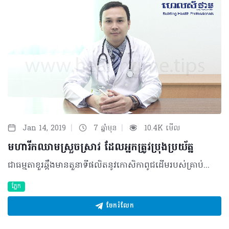
|
|
Jan 14, 2019
7 ឆ្នាំមុន
10.4K មើល
មហារីកឈាមស្រួចស្រាវ ដែលអ្នកត្រូវប្រុងប្រយ័ត្ន
ជាធម្មតាខួរឆ្អឹងមានតួនាទីផលិតនូវកោសិកាពូជដើមរបស់គ្រាប់ឈាមចំនួនរាប់រយពាន់លានជារៀងរាល់ថ្ងៃ​ ហើយវាក៏ជាទីតាំងដែលអនុញ្ញាតឲ្យកោសិកាពូជដើម (Hematopoietic stem cell) ទាំងនេះអាចរីកលូតលាស់ និងបំបែកខ្លួនជាច្រើនដំណាក់កាល មុននឹងប្រែក្លាយជាកោសិកាគ្រាប់ឈាមដែលអាចបំពេញមុខងារបាន។ កោសិកាឈាមដែលមានមុខងារទាំងនោះមានដូចជា កោសិកាឈាមក្រហមដែលមានមុខងារដឹកនាំអុកស៊ីសែន កោសិកាឈាមសដែលមាននាទីការពាររាងកាយពីជំងឺ និងផ្លាកែតដែលមាននាទីជួយឲ្យឈាមកកនៅពេលមានរបួស តែនៅពេលមានជំងឺមហារីកឈាមកើតឡើង មុខងារនៃកោសិកាឈាមទាំងនេះក៏ត្រូវបានបាត់បង់។ ជំងឺមហារីកឈាម (Leukemia) ដែលប្រជាជនខ្មែរភាគច្រើននិយមហៅថាជំងឺឈាមសស៊ីឈាមក្រហម ជាការកើនឡើងនូវប្រភេទកោសិកាខ្ចី (Blast Cell) មិនមែនជាការកើនឡើងកោសិកាឈាមស។ ជំងឺនេះត្រូវបានបែងចែកជា២ប្រភេទធំៗគឺ ប្រភេទមហារីកឈាមធ្ងន់ធ្ងរ ឬស្រួចស្រាវ ដែលអាចងាយនឹងបណ្តាលឲ្យមានគ្រោះថ្នាក់ដល់អាយុជីវិត និងប្រភេទមហារីកឈាមរ៉ាំរ៉ៃ ដែលមិនសូវស្តែងចេញជារោគសញ្ញាគ្រោះថ្នាក់ភ្លាមៗនោះទេ។ និយមន័យនៃជំងឺមហារីកឈាមស្រួចស្រាវ វាជាជំងឺកាចសាហាវ និងធ្ងន់ធ្ងរ ដែលកើតឡើងពីការវិវឌ្ឍមិនប្រក្រតីនៃកោសិកាពូជដើមរបស់គ្រាប់ឈាម (Hematopoietic stem cell) នៅក្នុងខួរឆ្អឹងដោយសារតែមានការបង្អាក់លើការវិវឌ្ឍនៃកោសិកាខ្ចីដែលគេហៅថា កោសិកាប្លាស (Blast​ Cell) ជាហេតុធ្វើឲ្យវាមិនអាចវិវឌ្ឍជាកោសិកាមានមុខងារពេញលេញបន្តទៀតបាន។ ជាទូទៅជំងឺនេះត្រូវបានបែងចែកជា ២ប្រភេទបន្តទៀតគឺ Acute Myeloid Leukemia (AML) និងAcute Lymphoid Leukemia (ALL)។ មូលហេតុចម្បង និងកត្តាប្រឈម រហូតមកទល់ពេលបច្ចុប្បន្ននេះ មិនទាន់មានអ្នកប្រាជ្ញនៅលើសកលលោកណាម្នាក់បានដឹងអំពីមូលហេតុពិតប្រាកដនៃការបង្កជាជំងឺនេះឡើយ។ ប៉ុន្តែ វាអាចទាក់ទងនឹងកត្តាប្រឈមមួយចំនួនក្នុងនោះមានដូចជា៖ • តំណពូជ៖ ជាទូទៅអ្នកដែលមានសាច់ញាតិកើតជំងឺមហារីកឈាម អាចនឹងមានឱកាសប្រឈមនឹងការកើតជំងឺនេះ ខ្ពស់ជាងអ្នកដែលគ្មានសាច់ញាតិកើតបញ្ហានេះ • លក្ខខណ្ឌនៃការរស់នៅ៖ ទីតាំងរស់នៅដែលមានបរិស្ថានមិនស្អាត មានដូចជា ការបង្ហូរចោលនូវកាកសំណល់មិនល្អនៃរោងចក្រដែលមានផ្ទុកសារធាតុគីមី និងផ្សែងពុល • លក្ខខណ្ឌការងារ៖ អ្នកដែលធ្វើការក្នុងរោងពុម្ព ជ្រលក់ទឹកថ្នាំ ការពុលដោយការប្រើប្រាស់ថ្នាំការប្រើប្រាស់ថ្នាំកសិកម្មផ្សេងៗ ការប៉ះផ្ទាល់ដោយមិនមានសម្លៀកបំពាក់ ឬសម្ភារៈការពារត្រឹមត្រូវ • ការប្រើប្រាស់ថ្នាំ៖ អ្នកដែលធ្លាប់មានប្រវត្តិប្រើប្រាស់ថ្នាំ ឬកាំរស្មីដើម្បីកម្ចាត់មេរោគមហារីកពីមុនមក ឬប្រើប្រាស់ថ្នាំដោយមិនមានវេជ្ជបញ្ជាត្រឹមត្រូវ លើសកម្រិត និងរយៈពេលយូរ ដូចជាប្រភេទថ្នាំផ្សះ (Antibiotic) Chloramphenicol។ គួរបញ្ជាក់ផងដែរថា ប្រជាជនគ្រប់វ័យទាំងអស់មិនថា ប្រុស ឬស្រី ក្មេង ឬចាស់សុទ្ធតែអាចកើតជំងឺនេះបានដូចគ្នា។ គ្រាន់តែ កូនក្មេងប្រឈមនឹងការកើតជំងឺមហារីកឈាមប្រភេទ ALL ជាង AML ចំណែកមនុស្សចាស់ប្រឈមនឹងការកើតជំងឺមហារីកឈាមប្រភេទ AML ជាង ALL។ រោគសញ្ញា និងយន្តការជំងឺ ដោយសារកោសិកាប្លាស (Blast Cell) មិនអាចវិវឌ្ឍបន្តទៀតបាន នោះកោសិកាដែលមានមុខងារពេញលេញថ្មីៗ ដូចជា កោសិកាឈាមក្រហម កោសិកាឈាមស និងផ្លាកែត នឹងមិនអាចកើតឡើងបានល្អ ឬកើតឡើងបានខ្លះ មិនគ្រប់ចំនួនដើម្បីបំពេញមុខងារធម្មតារបស់វា។ ហេតុការណ៍នេះ បណ្តាលឲ្យរាងកាយទាំងមូលនឹងអាចប្រឈមនឹងបញ្ហាយ៉ាងច្រើនទាក់ទងកង្វះខាតកោសិកាមានមុខងារ និងការកើនឡើងនៃកោសិកាខ្ចី ដែលរោគសញ្ញាទាំងនោះរួមមាន៖ • កង្វះកោសិកាឈាមក្រហម៖ អ្នកជំងឺអាចហត់អស់កម្លាំង ស្លេកស្លាំង ឈឺក្បាល ហុឹងត្រចៀក និងអាចឈានដល់ការគាំងបេះដូងក្នុងករណីធ្ងន់ធ្ងរ • កង្វះកោសិកាឈាមស៖ ធ្វើឲ្យអ្នកជំងឺងាយរងនឹងការចម្លងរោគពីខាងក្រៅ • កង្វះកោសិកាផ្លាកែត៖ អ្នកជំងឺប្រឈមខ្ពស់ក្នុងការហូរឈាមដែលអាចស្តែងចេញជាការហូរឈាមខ្មៅតាមលាមក ឬអាចស្តែងចេញជាអាការៈដូចជា Stroke ប្រសិនបើមានការដាច់សរសៃឈាមក្នុងខួរក្បាល • ការកើនឡើងកោសិកាខ្ចី (Blast Cell)៖ ជាប្រភេទកោសិកាធំៗ ដែលវាបណ្តាលឲ្យមានការស្ទះលំហូរឈាម ដែលអាចបង្កឲ្យគ្រោះថ្នាក់ដល់អាយុជីវិត ករណីស្ទះលំហូរឈាមនៅសរីរាង្គសំខាន់ៗដូចជា ខួរក្បាល បេះដូង សួត និងតម្រងនោម(Leukostasis Syndrome) ដែលអាការៈទាំងនោះអាចស្តែងចេញជា ការស្ទះសរសៃឈាមខួរក្បាលដោយកោសិកាឈាម (Stroke Ischemic by Blast) ការស្ទះនៅសរសៃឈាមសួត (PulmonaryEmbolism) ដែលអាចស្តែងចេញជាហត់ ដង្ហក់ គាំងបេះដូង (myocardial infarction) និងអាចបណ្តាលឲ្យខូចតម្រងនោមជាដើម។ ក្នុងករណីខ្លះ អ្នកជំងឺអាចមានរោគសញ្ញាដទៃទៀតដូចជាហើម ឬចេញឈាមតាមអញ្ចាញធ្មេញ ឈាមច្រមុះ ភ្នាសក្នុងកញ្ចក់ភ្នែកឡើងក្រហមដោយមានហូរឈាម ហើម ឬរីកកូនកណ្តុរ ថ្លើមរីកធំ និងសរីរាង្គអណ្តើករីកធំផងដែរ។ ការធ្វើរោគវិនិច្ឆ័យ ជាធម្មតា ក្រុមគ្រូពេទ្យនឹងតម្រូវឲ្យអ្នកជំងឺធ្វើតេស្តដូចជា៖ • ការបូមឈាម៖ វិធីសាស្រ្តដែលងាយក្នុងការកំណត់រកអត្តសញ្ញាណកោសិកា និងរាប់ចំនួនប្រភេទកោសិកាឈាមដែលមាននៅក្នុងចរន្តឈាម។ ប៉ុន្តែ ការធ្វើតេស្តឈាមតែមួយមុខមិនទាន់គ្រប់គ្រាន់ដើម្បីកំណត់បានថា ជាជំងឺមហារីកឈាមស្រួចស្រាវនោះទេ។ • ការបូមយកទឹកខួរឆ្អឹង (Bone Marrow Aspiration /Myelogram)៖ ដើម្បីបញ្ជាក់ពីស្ថានភាព ឬបញ្ហានៃការវិវឌ្ឍរបស់កោសិកាខួរឆ្អឹង និងកំណត់រកចំនួនកោសិកាប្លាស (Blast Cell) ក្នុងការបញ្ជាក់កាន់តែច្បាស់ថា ជាជំងឺមហារីកឈាមមែន ឬយ៉ាងណា។ • ការធ្វើ Flow Cytometry, Cytogenetic Analysis, Fluorescence In Situ Hybridization (FISH) Analysis៖ ជាវិធីសាស្រ្តថ្មីដែលអាចកំណត់បាននូវប្រភេទមហារីកឈាម និងធ្វើនិទស្សន៍ដើម្បីឲ្យដឹងជាមុននូវភាពជោគជ័យ និងបរាជ័យនៃការព្យាបាលពេលអនាគត។ ការព្យាបាល នាពេលបច្ចុប្បន្ន ជំងឺមហារីកឈាមស្រួចស្រាវនេះមិនអាចត្រូវបានព្យាបាលឲ្យជាសះស្បើយ១០០% បានទាំងស្រុងភ្លាមៗឡើយ ដោយការព្យាបាលនេះមានគោលដៅបង្អាក់សកម្មភាពជំងឺ កម្ចាត់កោសិកាមហារីកឲ្យបាត់អស់ និងឲ្យដំណើរការខួរឆ្អឹងត្រលប់មកភាពប្រក្រតីឡើងវិញ (Complete Remission)។ បើអ្នកជំងឺទទួលបាននូវComplete Remission នេះលើសពី ៥ ឆ្នាំ យើងអាចសន្និដ្ឋានបានថា អ្នកជំងឺបានជាសះស្បើយពីជំងឺដ៏កាចសាហាវនេះ។ការព្យាបាលនេះរួមមាន៖ • ការព្យាបាលផ្លូវចិត្ត៖ តាមរយៈការលើកទឹកចិត្តពន្យល់អំពីជំងឺឲ្យកាន់តែច្បាស់ទៅដល់អ្នកជំងឺផ្ទាល់ និងក្រុមគ្រួសារ ដើម្បីជួយផ្តល់កម្លាំងចិត្តបន្ថែមដល់អ្នកជំងឺ • ការចាក់បញ្ចូលប្រភេទកោសិកាឈាមដែលខ្វះ មានដូចជា កោសិកាឈាមក្រហម ផ្លាកែត ឬការចាក់ថ្នាំដើម្បីបង្កើនកោសិកាស • ការប្រើប្រាស់ថ្នាំគីមី៖ ដើម្បីឲ្យខួរឆ្អឹងបញ្ឈប់ការផលិតកោសិកាមហារីក និងជំនួសមកវិញនូវការផលិតគ្រាប់ឈាមល្អ ក្នុងគោលបំណងដើម្បីទទួលបាននូវ Complete Remission • ការចាក់បញ្ចូល និងផ្សាំទឹកខួរឆ្អឹងថ្មី (Bone Marrow Transplantation)៖ គឺដើម្បីឲ្យទឹកខួរឆ្អឹងថ្មី អាចផលិតបាននូវប្រភេទកោសិកាឈាមដែលល្អវិញ។ ជាទូទៅ ការព្យាបាលអាចត្រូវបានធ្វើឡើងជាច្រើនដំណាក់កាល ចំណាយរយៈពេលយូរដែលអាចមានរយៈពេលពី ៦ខែ ទៅ ២ឆ្នាំ (ទាំងការព្យាបាលដោយសម្រាកនៅមន្ទីរពេទ្យ និងការប្រើប្រាស់ថ្នាំបន្តនៅផ្ទះ) ព្រមទាំងចំណាយអស់ថវិកាច្រើនគួរសមអាស្រ័យទៅតាមប្រភេទ និងសភាពធ្ងន់ធ្ងររបស់ជំងឺដែលគាត់មាន។ ការតាមដានបន្ត បន្ទាប់ពីការព្យាបាលនៅពេលអ្នកជំងឺទទួលបាន Complete Remission អ្នកជំងឺតម្រូវឲ្យធ្វើការតាមដានដោយការបូមឈាម បូមទឹកខួរឆ្អឹងរបស់គាត់ ដើម្បីវិភាគ និងបញ្ជាក់ពីសមត្ថភាពល្អក្នុងការផលិតគ្រាប់ឈាមឡើងវិញ។ អ្នកជំងឺត្រូវមកបន្តការតាមដាន តាមការណាត់ជួប និងពិគ្រោះជាមួយគ្រូពេទ្យដែលអាចមានរយៈពេលដល់ទៅ ៥ឆ្នាំ ឬលើសពីនេះ។ ផលវិបាក ប្រសិនបើអ្នកជំងឺមិនបានមកទទួលការព្យាបាលឬមានភាពយឺតយ៉ាវក្នុងការមកទទួលការព្យាបាលដែលត្រឹមត្រូវនោះ អ្នកជំងឺអាចនឹងកើតមានជាផលវិបាកធ្ងន់ធ្ងរ និងអាចឈានដល់ការបាត់បង់ជីវិតដោយសារ កង្វះខាតអុកស៊ីសែន និងសារធាតុចិញ្ចឹមដើម្បីប្រើប្រាស់ ការបង្ករោគនៅក្នុងឈាម (Septicemia) ការហូរឈាមខ្លាំង (Hemorrhage) ការស្ទះសរសៃឈាមខួរក្បាល (Stroke Ischemic/ Stroke Hemorrhagic) ការត្បៀតឬស្ទះសរសៃឈាមបេះដូង ការស្ទះដំណកដង្ហើម និងការខូចតម្រងនោមជាដើម។ វិធីសាស្រ្តការពារខ្លួន ដើម្បីការពារខ្លួនពីជំងឺដ៏កាចសាហាវមួយនេះ អ្នកគួរអនុវត្តនូវវិធីសាស្រ្តមួយចំនួនដូចខាងក្រោម៖ • ចៀសវាងការប៉ះផ្ទាល់ជាមួយសារធាតុគីមីដែលចេញពីរោងពុម្ព ទឹកថ្នាំជ្រលក់ពណ៌ ថ្នាំកសិកម្មនានា តាមរយៈការពាក់ម៉ាស ស្រោមដៃ ស្រោមជើង ដែលអាចការពារបានជិតល្អ បូករួមជាមួយការស្លៀកពាក់ដែលគ្របដណ្តប់ពេញទាំងខ្លួនរាល់ពេលធ្វើកិច្ចការ • គួរចៀសវាងការរស់នៅជិតតំបន់រោងចក្រដែលបង្ហូរកាកសំណល់គីមី និងឧស្ម័នពុលដែលមិនបានធ្វើប្រព្រឹត្តកម្មជាមុន • ចៀសវាងការប្រើប្រាស់ថ្នាំដើម្បីព្យាបាលជំងឺផ្សេងៗដោយខ្លួនឯង ឬចៀសវាងការប្រើប្រាស់ថ្នាំដោយមិនមានវេជ្ជបញ្ជាត្រឹមត្រូវ ប្រើប្រាស់ថ្នាំលើសកម្រិត និងរយៈពេលយូរ ជាពិសេសប្រភេទថ្នាំផ្សះ (Antibiotic)។ សូមប្រជាជនទាំងអស់ ជាពិសេសបុគ្គលដែលមានសមាជិកគ្រួសារធ្លាប់មានប្រវត្តិកើតមានជំងឺនេះត្រូវមកពិនិត្យសុខភាពឲ្យបានជាប្រចាំតាមក្បួនវេជ្ជសាស្រ្ត បើទោះបីជាអ្នកមិនទាន់ឈឺក៏ដោយ។ ម៉្យាងវិញទៀត អ្នកគួរស្វែងរកការព្យាបាលនៅទីកន្លែងណាដែលអាចមានលទ្ធភាព និងមានគ្រូពេទ្យជំនាញក្នុងការព្យាបាល ជាជាងទទួលការព្យាបាលមិនបានត្រឹមត្រូវដែលអាចប៉ះពាល់ដល់អាយុជីវិត ចំណាយពេលវេលា និងថវិកាច្រើន។យ៉ាងណាមិញ សូមឲ្យអាជ្ញាធរដែនដី និងភាគីពាក់ព័ន្ធ ទាំងអស់បន្តចុះត្រួតពិនិត្យ និងចាត់វិធានការចំពោះបណ្តារោងចក្រណា ដែលមិនបានគ្រប់គ្រងកាកសំណល់ឲ្យបានត្រឹមត្រូវ ដែលអាចនឹងប៉ះពាល់ដល់បរិស្ថាន និងសុខភាពប្រជាជនក្បែរនោះផងដែរ។ បកស្រាយដោយ៖ វេជ្ជបណ្ឌិត កៅ វណ្ណារិទ្ធ ឯកទេសជំងឺមហារីក ជំងឺឈាម នៃមន្ទីរពេទ្យកាល់ម៉ែត ©2019 រក្សាសិទ្ធិគ្រប់យ៉ាង​ដោយ Healthtime Corporation ចំពោះគ្រប់អត្ថបទដោយគ្មានផ្នែកណាមួយត្រូវបោះពុម្ពផ្សាយចូល ប្រព័ន្ធអ៊ីនធឺណែតឧបករណ៍អេឡិចត្រូនិកអាត់ជាសំឡេងឬថតចំលងគ្រប់រូបភាពដោយគ្មានការអនុញ្ញាតឡើយ
ភ្នែក
ចែករំលែក