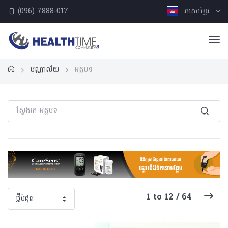
(096) 7888-017
ភាសាខ្មែរ
បណ្ណាល័យ
អត្ថបទ
1 to 12 / 64