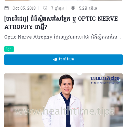
|
|
Oct 05, 2018
7 ឆ្នាំមុន
5.2K មើល
[មានវីដេអូ] ជំងឺស្វិតសរសៃភ្នែក ឬ OPTIC NERVE
ATROPHY ជាអ្វី?
Optic Nerve Atrophy ដែលត្រូវបានហៅថា ជំងឺស្វិតសរសៃភ្នែក គឺជាការផ្លាស់ប្តូរ ឬបំផ្លាញនៃសរសៃអុបទិក ដែលសរសៃនេះមានតួនាទីបញ្ជូនចរន្តរូបភាពពីភ្នែកទៅខួរក្បាល។ គួរបញ្ជាក់ថា ជំងឺស្វិតសរសៃភ្នែក ឬ Optic Nerve Atrophy អាចស្តែងឡើងជារោគសញ្ញាដូចជា ការប៉ះពាល់ទៅលើដែនគំហើញ មើលឃើញព្រិលៗ ប្រែប្រួលពណ៌ភ្នែកទៅជាស្លេក ពិសេសការពិនិត្យមើលពណ៌ ពីក្រហមទៅជាក្រហមស្រាល ដែលវាគឺជាផលវិបាកនៃជំងឺភ្នែកមួយចំនួន។ អ្វីជាមូលហេតុនៃជំងឺស្វិតសរសៃភ្នែក? ជំងឺស្វិតសរសៃភ្នែកមានការប្រែប្រួលលឿន ឬយឺត អាស្រ័យទៅតាមប្រភេទនៃជំងឺ និងមូលហេតុបង្កឲ្យមានជំងឺស្វិតសរសៃភ្នែក ដែលរួមមាន៖ • ជំងឺទឹកដក់ក្នុងភ្នែករ៉ាំរ៉ៃ ៖ ករណីអ្នកជំងឺមិនបានធ្វើការពិនិត្យតាមដានឲ្យបានដិតដល់ ឬមិនទទួលបានការព្យាបាលត្រឹមត្រូវ • បញ្ហាគ្រោះថ្នាក់មួយចំនួន ៖ ពិសេសគ្រោះថ្នាក់ចរាចរណ៍ប៉ះពាល់ទៅលើក្បាល ឬប៉ះទៅលើតំបន់ជុំវិញភ្នែកអាចនឹងវិវឌ្ឍចាប់ផ្តើមស្វិតសរសៃភ្នែកក្នុងរយៈពេល ២ ទៅ៣ខែក្រោយ • បញ្ហារលាកសរសៃអុបទិក ៖ អ្នកជំងឺរលាកសរសៃឈាម ដែលធ្វើឲ្យឈាមទៅចិញ្ចឹមសរសៃឈាមមិនបានគ្រប់គ្រាន់ ជាហេតុបណ្តាលឲ្យសរសៃភែ្នកលែងដំណើរការ ហើយស្វិតតែម្តង • បញ្ហាទាក់ទងនឹងដុំសាច់មហារីក ៖ ដុំសាច់ខួរក្បាលអាចទៅសង្កត់លើសរសៃអុបទិកផ្នែកខាងក្រោយ បន្ទាប់ពីគ្រាប់ភ្នែក ដែលធ្វើឲ្យប៉ះពាល់ដល់សរសៃភ្នែក • ការប្រើប្រាស់ថ្នាំមួយចំនួនដូចជា ពពួកថ្នាំព្យាបាលជំងឺរបេង ថ្នាំប្រឆាំងនឹងមហារីក • តំណពូជ ដូចជាអ្នកជំងឺខ្វាក់មាន់ពីកំណើត ជាដើម។ យន្តការនៃជំងឺស្វិតសរសៃភ្នែក ជំងឺ Optic Nerve Atrophy នឹងវិវឌ្ឍបន្តិចម្តងៗ អាចមានរយៈពេលវែង និងរយៈពេលខ្លី។អ្នកជំងឺមួយចំនួនធំ មិនអាចព្យាបាលបាននោះទេ វានឹងវិវឌ្ឍទៅរកភាពខូងដោយខ្លួនឯងហើយវាក៏ជាប់ទាក់ទងនឹងមូលហេតុ។ ជាក់ស្តែង អ្នកជំងឺមហារីកអាចនឹងវិវឌ្ឍក្នុងរយៈពេល១ឆ្នាំឈានទៅស្វិតសរសៃភ្នែកតែម្តង។ ករណីអ្នកជំងឺកើតដោយតំណពូជភ្នែករបស់គាត់អាចនៅបានរយៈពេល២០ ទៅ៣០ឆ្នាំ។ ប៉ុន្តែ ចំពោះអ្នកជំងឺទឹកដក់ក្នុងភ្នែកវិញ បើគាត់មិនបានទទួលការព្យាបាលឲ្យបានដិតដល់ទេ នឹងវិវឌ្ឍទៅជាស្វិតសរសៃភ្នែក ហើយឈានទៅរកពិការភាពតែម្តង។ ដូចនេះ យន្តការ និងការវិវឌ្ឍនៃជំងឺស្វិតសរសៃភ្នែក គឺវាអាស្រ័យទៅនឹងប្រភេទជំងឺបង្កហេតុ និងប្រសិទ្ធភាពក្នុងការព្យាបាលផងដែរ។ រោគវិនិច្ឆ័យនៃជំងឺស្វិតសរសៃភ្នែក ដើម្បីអាចកំណត់ថាជាជំងឺស្វិតសរសៃភ្នែក អ្នកជំងឺត្រូវបានណែនាំឲ្យធ្វើការពិនិត្យភ្នែក ៖ • ដោយវាស់គំហើញ ហើយកត់ត្រាទុក • វាស់ពណ៌ មើលថាអ្នកជំងឺអាចមើលឃើញគ្រប់ពណ៌ ឬអត់ • ពិនិត្យបាតភ្នែក មើលលើសរសៃអុបទិក (សរសៃអុបទិកធម្មតាមានពណ៌ក្រហមទុំ បើចំពោះអ្នកជំងឺស្វិតសរសៃភ្នែក នោះសរសៃអុបទិកមានពណ៌ស និងមិនឃើញមានសរសៃឈាម)។ ការព្យាបាលជំងឺត្រឹមត្រូវ អ្នកជំងឺស្វិតសរសៃភ្នែក ទាមទារឲ្យមានការព្យាបាលទៅតាមមូលហេតុ ដូចជា៖ • ប្រសិនជាបណ្តាលមកពីជំងឺទឹកដក់ក្នុងភ្នែកឬមានដុំសាច់សង្កត់សរសៃភ្នែក អ្នកជំងឺត្រូវធ្វើការព្យាបាលជំងឺទឹកដក់ក្នុងភ្នែក ឬវះយកដុំសាច់មហារីកចេញ • បើមានការរលាកសរសៃអុបទិក អ្នកជំងឺនឹងតម្រូវឲ្យប្រើថ្នាំ ឬប្រភេទវីតាមីនB ដើម្បីការពារមិនឲ្យស្វិតសរសៃអុបទិក • ចំពោះអ្នកជំងឺដែលបាន និងកំពុងប្រើថ្នាំប្រឆាំងមហារីក ឬប្រឆាំងជំងឺរបេង គឺត្រូវមកពិនិត្យភ្នែក ដោយវាស់ការមើលឃើញ និងវាស់ពណ៌ជាប្រចាំ ប្រសិនបើថយចុះ អ្នកជំងឺអាចត្រូវណែនាំឲ្យផ្លាស់ប្តូរថ្នាំដែលគាត់ប្រើនោះចេញ • ករណីតំណពូជ អ្នកជំងឺត្រូវចៀសវាងរៀបការជាមួយសាច់ញាតិ ដើម្បីបន្ថយហ្សែនដែលអាចកើតជំងឺនេះទៅជំនាន់បន្ទាប់។ ផ្ទុយទៅវិញ អ្នកជំងឺអាចវិវឌ្ឍទៅបាត់បង់គំហើញបាត់បង់សមត្ថភាពក្នុងការមើលពណ៌មួយចំនួន និងអាចឈានដល់ការពិការភ្នែកតែម្តង បើអ្នកជំងឺមិនបានធ្វើការព្យាបាល ឬយឺតយ៉ាវក្នុងការព្យាបាល។ វិធីសាស្រ្តការពារ វិធីសាស្រ្ត ដើម្បីការពារកុំឲ្យមានជំងឺស្វិតសរសៃភ្នែកមានដូចជា៖ • ត្រូវមកពិនិត្យភ្នែកឲ្យបានទៀងទាត់ ឬរាល់ពេលដែលភ្នែកមានអាការៈខុសប្រក្រតីណាមួយកើតឡើង • ករណីមានជំងឺទឹកដក់ក្នុងភ្នែក ទឹកនោមផ្អែម លើសសម្ពាធឈាម ហើមបាតភ្នែក រលាកស្រោមខួរ ការប្រើប្រាស់ថ្នាំដែលអាចប៉ះពាល់ដល់សរសៃអុបទិក ឬគ្រួសារ សាច់ញាតិធ្លាប់មានជំងឺនេះ ត្រូវពិនិត្យបាតភ្នែក ជាទៀងទាត់រៀងរាល់៣ ទៅ ៦ខែម្តង • បញ្ឈប់ការជក់បារី និងគ្រឿងស្រវឹង • ពាក់មួកសុវត្ថិភាពគ្រប់ពេលធ្វើដំណើរ។ ចំពោះសិស្ស និស្សិតវេជ្ជសាស្ត្រ ឬអ្នកប្រកបវិជ្ជាជីវៈសុខាភិបាល ប្រសិនបើជួបអ្នកជំងឺទឹកនោមផ្អែម ទឹកដក់ក្នុងភ្នែក ត្រូវណែនាំគាត់ឲ្យមកពិនិត្យបាតភ្នែកជាប្រចាំ ដើម្បីចៀសវាងកើតជំងឺស្វិតសរសៃភ្នែកដោយមិនដឹងខ្លួន។ បកស្រាយដោយ ៖ សាស្ត្រាចារ្យ ដោរ សីហា ឯកទេសចក្ខុបណ្ឌិត មានតួនាទីជាអនុប្រធានផ្នែកចក្ខុរោគ និងអនុប្រធានការិយាល័យបច្ចេកទេស នៃមន្ទីរពេទ្យមិត្តភាពខ្មែរ-សូវៀត ព្រមទាំងជាអនុប្រធានកម្មវិធីជាតិសុខភាពភ្នែក នៃក្រសួងសុខាភិបាល ©2018 រក្សាសិទ្ធិគ្រប់យ៉ាង​ដោយ Healthtime Corporation ចំពោះគ្រប់អត្ថបទដោយគ្មានផ្នែកណាមួយត្រូវបោះពុម្ពផ្សាយចូល ប្រព័ន្ធអ៊ីនធឺណែតឧបករណ៍អេឡិចត្រូនិកអាត់ជាសំឡេងឬថតចំលងគ្រប់រូបភាពដោយគ្មានការអនុញ្ញាតឡើយ
ភ្នែក
ចែករំលែក