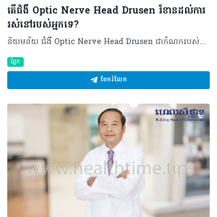
តើជំងឺ Optic Nerve Head Drusen រំខានដល់ការ
រស់នៅរបស់អ្នកទេ?
និយមន័យ ជំងឺ Optic Nerve Head Drusen ជាកំណករបស់សារធាតុម្យ៉ាងនៅនឹងសរសៃប្រសាទទី២ ដែលសារធាតុនោះត្រូវបានគេហៅថា Hyaline ។ ជំងឺនេះ មិនសូវជួបប្រទះញឹកញាប់ទេនៅកម្ពុជាយើង ហើយក៏មិនទាន់មានការសិក្សាច្បាស់លាស់នៅឡើយដែរលើចំនួននៃការកើតជំងឺមួយនេះ ប៉ុន្តែ តាមរយៈការសិក្សាមួយចំនួនបានឲ្យដឹងថា ជំងឺនេះអាចកើតមានលើអ្នកជំងឺ៣ទៅ៤នាក់ ក្នុងប្រជាជន១០០០នាក់។ មូលហេតុ មិនមានមូលហេតុច្បាស់លាស់ណាដែលគេរកឃើញថាធ្វើឲ្យកើតជំងឺនេះទេ តែតាមការសិក្សាមួយចំនួន គេបានកំណត់ថា ជំងឺនេះកើតឡើងដោយសារតែការសឹករេចរឹលនៃសរសៃប្រសាទនៅនឹងបាតភ្នែក។ ការសឹករេចរឹលនេះ បង្កឲ្យមានកំណកសារធាតុកាល់ស្យូម (Hyaline) នៅក្រោមសរសៃបាតភ្នែកតែម្តង។ រោគសញ្ញា ជំងឺនេះ សឹងតែមិនស្តែងចេញនូវរោគសញ្ញាដែលធ្វើឲ្យអ្នកជំងឺចាប់អារម្មណ៍នោះទេ ហើយអ្នកជំងឺភាគច្រើន រកឃើញថាខ្លួនមានកើតជំងឺនេះដោយចៃដន្ យក្នុងពេលដែលពួកគាត់មកពិនិត្យសុខភាពភ្នែករបស់ខ្លួន។ បើទោះជាយ៉ាងនេះក៏ដោយ ក៏នៅមានករណីកម្រខ្លះអាចធ្វើឲ្យអ្នកជំងឺបាត់ដែនគំហើញនៅត្រង់សរសៃបាតភ្នែកដែរ ដែលគេហៅថាការកើនឡើងនៃ Blind spot ហើយអាចរកបានតាមរយៈការធ្វើតេស្តមួយចំនួន។ ការធ្វើរោគវិនិច្ឆ័យ គេអាចធ្វើរោគវិនិច្ឆ័យជំងឺនេះ ដោយប្រើតេស្តមួយចំនួនដូចជា ការធ្វើតេស្ត Ultrasound ប្រភេទB-scan ដែលអាចធ្វើបាននៅក្នុងបន្ទប់ពិគ្រោះជំងឺ។ គេក៏អាចថតបាតភ្នែកដោយប្រើតេស្ត Fundoscopy អាចជាប្រភេទ Red-free photography ឬប្រភេទចាក់តាមសរសៃ (Fluorescein angiogram) ។ ក្រៅពីការថតបាតភែ្នក គេអាចធ្វើតេស្តមួយចំនួនទៀតដូចជា ការថត CT scanនៅក្បាល ឬ OCT (Optical Coherence Tomography) នៅស្រទាប់បាតភ្នែក។ ការព្យាបាល ដោយសារតែជំងឺនេះ បង្កឡើងពីមូលហេតុមិនច្បាស់លាស់ ហើយវាក៏មិនបង្កផលរំខានណាដល់ការរស់នៅប្រចាំថ្ងៃរបស់អ្នកជំងឺ នោះក៏មិនមានការព្យាបាលណាត្រូវធ្វើលើអ្នកជំងឺដែរ ប៉ុន្តែ គ្រូពេទ្យត្រូវធ្វើការតាមដានការវិវឌ្ឍនៃជំងឺនេះទៅលើការរីកទំហំរបស់កំណកនៅនឹងសរសៃបាតភ្នែក ដើម្បីចៀសវាងការកកើតនូវផលវិបាកកម្រដែលនឹងអាចបង្កឡើងដោយសារជំងឺនេះក្នុងរយៈពេលយូរ។ ផលវិបាក ករណីកំណកនៅនឹងសរសៃបាតភ្នែកនៅតែបន្តរីកទំហំ ឬបង្កឲ្យប៉ះពាល់ដល់សរសៃឈាមនៅតំបន់នោះ វាអាចធ្វើឲ្យមានការហូរឈាមនៅបាតភ្នែក ស្ទះសរសៃបាតភ្នែកផ្នែកខាងមុខដែលនាំឲ្យមានការថយចុះនូវគំហើញរបស់អ្នកជំងឺ។ បកស្រាយដោយ ៖ វេជ្ជបណ្ឌិត ខៀវ ច័ន្ទសត្យា ឯកទេសចក្ខុរោគ នៃមន្ទីរពេទ្យមិត្តភាពខ្មែរ-សូវៀត ©2018 រក្សាសិទ្ធិគ្រប់យ៉ាង​ដោយ Healthtime Corporation ចំពោះគ្រប់អត្ថបទដោយគ្មានផ្នែកណាមួយត្រូវបោះពុម្ពផ្សាយចូល ប្រព័ន្ធអ៊ីនធឺណែតឧបករណ៍អេឡិចត្រូនិកអាត់ជាសំឡេងឬថតចំលងគ្រប់រូបភាពដោយគ្មានការអនុញ្ញាតឡើយ
ភ្នែក
ចែករំលែក