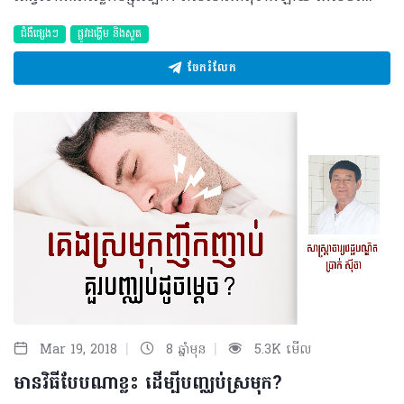
ជំងឺផ្សេងៗ
ផ្លូវដង្ហើម និងសួត
ចែករំលែក
|
|
Mar 19, 2018
8 ឆ្នាំមុន
5.3K មើល
មានវិធីបែបណាខ្លះ ដើម្បីបញ្ឈប់ស្រមុក?