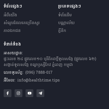
ទំព័រផ្សេងៗ
ប្រភេទផ្សេងៗ
អំពីយើង
ទំព័រដើម
សំណួរ​ដែលគេ​ច្រើន​សួរ
បណ្ណាល័យ
ភាពឯកជន
គ្លីនិក
ទំនាក់ទំនង
អាសយដ្ឋាន:
ផ្ទះលេខ ២៤ ផ្លូវលេខ១០ បុរីពិភពថ្មីទួលសង្កែ (ផ្លូវលេខ ៦២)
សង្កាត់ទួលសង្កែ ខណ្ឌឫស្សីកែវ ភ្នំពេញ កម្ពុជា
លេខទូរស័ព្ទ:
(096) 7888-017
អ៊ីមែល:
info@healthtime.tips