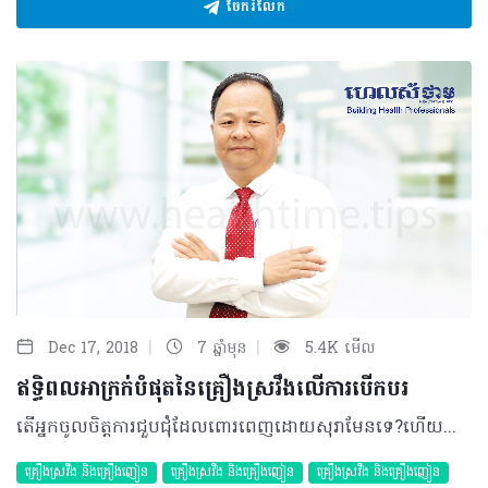
ចែករំលែក
|
|
Dec 17, 2018
7 ឆ្នាំមុន
5.4K មើល
ឥទ្ធិពលអាក្រក់បំផុតនៃគ្រឿងស្រវឹងលើការបើកបរ
តើអ្នកចូលចិត្តការជួបជុំដែលពោរពេញដោយសុរាមែនទេ?ហើយតើអ្នកធ្លាប់បានគិតពីផលមិនល្អដែលអាចប្រហែលនឹងកើតមានឡើង នៅពេលអ្នកត្រូវបើកបរត្រឡប់ទៅផ្ទះវិញបន្ទាប់ពីការជួបជុំនេះដែរឬទេ? គ្រឿងស្រវឹង និងការបើកបរ ការទទួលទានគ្រឿងស្រវឹងអាចផ្តល់ផលប៉ះពាល់ដល់ការបើកបររបស់អ្នកគួរឲ្យបារម្ភដែលរួមមាន៖ • កាត់បន្ថយលទ្ធភាពធ្វើសកម្មភាពលើសពីមួយក្នុងខណៈពេលមួយ • ធ្វើឲ្យអ្នកពិបាកក្នុងការប្រមូលអារម្មណ៍ទៅលើការបើកបរ • ពន្យឺតប្រតិកម្មឆ្លើយតប ទៅនឹងហេតុការណ៍ដែលមិនបានរំពឹងទុកកើតឡើង • ធ្វើឲ្យអ្នកមានអារម្មណ៍ជឿជាក់លើខ្លួនឯងជ្រុល ដែលនឹងនាំឲ្យហ៊ានប្រថុយនឹងគ្រោះថ្នាក់ • រំខានចក្ខុវិញ្ញាណរបស់អ្នក ជាពិសេសនៅពេលយប់ និងសោតវិញ្ញាណ • ធ្វើឲ្យអ្នកធូរស្បើយក្នុងអារម្មណ៍ និងងាយលង់លក់ពេលយានយន្តកំពុងទៅមុខ។ អ្នកដឹងទេ ៖ • អ្នកបើកបរដែលមានកំហាប់ជាតិអាល់កុល ០.០៥ក្នុងឈាមប្រឈមមុខនឹងគ្រោះថ្នាក់ចរាចរ២ដង ធៀបទៅនឹងអ្នកបើកបរដែលគ្មាជាតិអាល់កុលក្នុងឈាម។ • អ្នកបើកបរដែលមានកំហាប់ជាតិអាល់កុល០.១០ក្នុងឈាមប្រឈមមុខនឹងគ្រោះថ្នាក់ចរាចរលើសពី ៧ដង បើធៀបទៅនឹងអ្នកបើកបរដែលមានជាតិអាល់កុលសូន្យក្នុងឈាម។ • អ្នកបើកបរដែលមានកំហាប់ជាតិអាល់កុល០.១៥ក្នុងឈាម ប្រឈមមុខនឹងគ្រោះថ្នាក់ចរាចរ២៥ដង បើធៀបទៅនឹងអ្នកបើកបរដែលគ្មានជាតិអាល់កុលក្នុងឈាម។ អ្វីជាកំហាប់ជាតិអាល់កុលក្នុងឈាម? កំហាប់ជាតិអាល់កុលក្នុងឈាម គឺជាបរិមាណនៃជាតិអាល់កុលក្នុងចរន្តឈាម ឧទាហរណ៍ កំហាប់ជាតិអាល់កុលក្នុងឈាម ០.០៥ មានន័យថា អ្នកនោះមានជាតិអាល់កុល ០.០៥ ក្រាម ក្នុង១០០ មីលីលីត្រ ឈាម។ ជាក់ស្តែង កំហាប់ជាតិអាល់កុលក្នុងឈាមនឹងកើនឡើងភ្លាម បន្ទាប់ពីអ្នកទទួលទានគ្រឿងស្រវឹង ហើយឡើងដល់ចំណុចខ្ពស់បំផុតនៅពេលអ្នកឈប់ទទួលទាន ពី៣០-៦០នាទី ក្នុងករណីខ្លះ វាត្រូវប្រើពេលរហូតដល់២ម៉ោងដើម្បីឡើងដល់ចំណុចកំពូល ជាពិសេសពេលមានអាហារក្នុងក្រពះ។ ទោះបីជាអ្នកឈប់ទទួលទានគ្រឿងស្រវឹង ១-២ម៉ោងក៏ដោយ កំហាប់ជាតិអាល់កុលក្នុងឈាមអ្នកនៅតែកើនឡើងដែរ។ គួរបញ្ជាក់ថា ថ្លើមរំលាយគ្រឿងស្រវឹងក្នុងកម្រិតប្រហែល៧.៥ក្រាមអាល់កុល ក្នុង១ម៉ោង។ ទោះជាយ៉ាងណា កំហាប់ជាតិអាល់កុលក្នុងឈាមថយចុះតាមពេលវេលា លើកលែងតែមានការទទួលទានគ្រឿងស្រវឹងបន្ថែម ហើយវាត្រូវបានគេវាស់តាមរយៈខ្យល់ដង្ហើមដោយឧបករណ៍ម៉្យាង ឬដោយការវិភាគឈាម។ វិធីគណនារកកំហាប់ជាតិអាល់កុលក្នុងឈាម លោកអ្នកត្រូវអនុវត្តតាមជំហានដូចខាងក្រោម៖ ១-រកបរិមាណគ្រឿងស្រវឹងដែលអ្នកបានទទួលទានជាក្រាម ២-គុណចំនួនម៉ោងដែលអ្នកបានទទួលទានគ្រឿងស្រវឹងនឹង៧.៥ ក្រាម (អត្រាជាមធ្យមនៃការបញ្ចេញជាតិអាល់កុលពីរាងកាយ) ៣-ធ្វើវិធីដកលទ្ធផលនៃជំហាន២ ទៅនឹងលទ្ធផលនៃជំហាន១ ៤-គុណទម្ងន់អ្នកជាគីឡូក្រាមនឹង៦.៨ បើអ្នកជាបុរស និងជាមួយ៥.៥ បើអ្នកជាស្ត្រី ៥-ចែកលទ្ធផលនៃជំហាន៣នឹងលទ្ធផលនៃជំហាន៤អ្នកនឹងបានកំហាប់ជាតិអាល់កុលក្នុងឈាមរបស់អ្នក។ ឧទាហរណ៍៖ ១-បើបុរសម្នាក់ទម្ងន់ ៨០គីឡូក្រាម ទទួលទានអស់ ១០០ក្រាមនៃគ្រឿងស្រវឹង ចន្លោះពីម៉ោង ៨យប់ ទៅពាក់កណ្តាលអធ្រាត្រ។ គាត់នៅមានជាតិអាល់កុលក្នុងឈាមនៅម៉ោង៨ព្រឹកនៃថ្ងៃបន្ទាប់ នេះដោយសារគាត់ត្រូវការពេលវេលាប្រហែល៨ម៉ោងកន្លះ ដើម្បីឲ្យជាតិអាល់កុលក្នុងឈាមគាត់ត្រឡប់ទៅសូន្យវិញក្រោយពេលគាត់ឈប់ផឹក។ ២-បើស្ត្រីម្នាក់ទម្ងន់៥៥គីឡូក្រាម ទទួលទានអស់៦០ក្រាមនៃគ្រឿងស្រវឹងចន្លោះម៉ោង៨យប់ទៅពាក់កណ្តាលអធ្រាត្រ​ នោះគាត់មានកំហាប់ជាតិអាល់កុលក្នុងឈាមប្រហែល ០.១០ភាគរយនៅពាក់កណ្តាលអធ្រាត្រ។ យ៉ាងហោចណាស់ក៏៦ម៉ោងកន្លះទៀតដែរ ទើបកំហាប់ជាតិអាល់កុលក្នុងឈាមរបស់គាត់ត្រលប់ទៅសូន្យវិញ ក្រោយពីគាត់ឈប់ផឹក។ កត្តាដែលជះឥទ្ធិពលដល់កំហាប់ជាតិអាល់កុលក្នុងឈាម ទទួលទានគ្រឿងស្រវឹងកាន់តែច្រើន កំហាប់ជាតិអាល់កុលក្នុងឈាមកាន់តែខ្ពស់ ប៉ុន្តែបើមនុស្សពីរនាក់ផ្សេងគ្នា ទទួលទានគ្រឿងស្រវឹងបរិមាណដូចគ្នា អាចមានកំហាប់ជាតិអាល់កុលក្នុងឈាមខុសគ្នា អាស្រ័យដោយកត្តាច្រើនយ៉ាងរួមមាន៖ • មាឌ (ទំហំខ្លួន)៖ អ្នកដែលមានមាឌតូច នឹងមានកំហាប់ជាតិអាល់កុលក្នុងឈាមខ្ពស់ជាងអ្នកដែលមានមាឌធំ បើសិនទទួលទានគ្រឿងស្រវឹងបរិមាណដូចគ្នា។ • ក្រពះទទេ៖ ចំពោះអ្នកដែលមិនទាន់ទទួលទានអាហារ កំហាប់ជាតិអាល់កុលក្នុងឈាមនឹងឡើងខ្ពស់លឿនជាងអ្នកដែលទទួលទានអាហាររួច។ អាហារនៅក្នុងក្រពះ ពន្យឺតល្បឿននៃជាតិអាល់កុលឆ្លងចូលទៅក្នុងចរន្តឈាម។ •​ ជាតិខ្លាញ់ក្នុងរាងកាយ៖ អ្នកមានជាតិខ្លាញ់ច្រើនក្នុងរាងកាយ (ធាត់) មានកំហាប់ជាតិអាល់កុលក្នុងឈាមខ្ពស់ ព្រោះជាតិអាល់កុលមិនជ្រាបចូលទៅក្នុងជាលិកាខ្លាញ់ទេ។ •​ ភេទ៖ បើទទួលទានគ្រឿងស្រវឹងបរិមាណដូចគ្នាស្ត្រីតែងមានកំហាប់ជាតិអាល់កុលក្នុងឈាមខ្ពស់ជាងបុរស។ ដោយសារកត្តាទាំងអស់ខាងលើនេះហើយទើបការរកបរិមាណនៃគ្រឿងស្រវឹងដែលបានទទួលទានមិនអាចកំណត់កំហាប់ជាតិអាល់កុលក្នុងឈាមបានត្រឹមត្រូវទេ។ វិធីទទួលទានគ្រឿងស្រវឹងដើម្បីរក្សាកំហាប់ជាតិអាល់កុលក្នុងឈាមក្រោម០.០៥ • ចំពោះបុរស (ទម្ងន់មធ្យម)៖ មិនត្រូវទទួលទានលើសពី២០ក្រាមនៃគ្រឿងស្រវឹងក្នុងម៉ោងដំបូង និងមិនលើសពី១០ក្រាមនៃគ្រឿងស្រវឹងនៅម៉ោងបន្តបន្ទាប់។ • ចំពោះស្ត្រី (ទម្ងន់មធ្យម)៖ មិនត្រូវទទួលទានលើសពី១០ក្រាមនៃគ្រឿងស្រវឹងក្នុងម៉ោងដំបូង និងមិនលើសពី១០ក្រាមនៃគ្រឿងស្រវឹង នៅម៉ោងបន្តបន្ទាប់។ គួរបញ្ជាក់ថា ទោះបីជាកំហាប់ជាតិអាល់កុលក្នុងឈាមត្រឡប់មកសូន្យវិញក្រោយពេលឈប់ផឹកក៏ដោយ សមត្ថភាពក្នុងការវិនិច្ឆ័យ និងការសម្តែងនៅតែស្ថិតក្នុងភាពទន់ខ្សោយដោយសារការស្រវឹងនៅឡើយ។ បកស្រាយដោយ៖ វេជ្ជបណ្ឌិត ឡាក់ ឡេង​ នាយករងនៃមជ្ឈមណ្ឌលជាតិលើកកម្ពស់សុខភាព ©2018 រក្សាសិទ្ធិគ្រប់យ៉ាង​ដោយ Healthtime Corporation ចំពោះគ្រប់អត្ថបទដោយគ្មានផ្នែកណាមួយត្រូវបោះពុម្ពផ្សាយចូលប្រព័ន្ធអ៊ីនធឺណែត ឧបករណ៍អេឡិចត្រូនិក អាត់ជាសំឡេង ឬថតចំលងគ្រប់រូបភាពដោយគ្មានការអនុញ្ញាតឡើយ
គ្រឿងស្រវឹង​ និងគ្រឿងញៀន
គ្រឿងស្រវឹង​ និងគ្រឿងញៀន
គ្រឿងស្រវឹង​ និងគ្រឿងញៀន