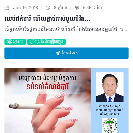
|
|
Jun 16, 2018
8 ឆ្នាំមុន
6.5K មើល
ឈប់ជក់បារី ហើយផ្តាច់អស់មួយជីវិត…
តើអ្នកទើបតែផ្តាច់បារីមែនទេ? ហើយក៏កំពុងតែមានអារម្មណ៍ថា ចង់ជក់ម្តងៗដែរ មែនទេ? ការពិតទៅ វាជារឿងធម្មតា ដែលអ្នកទើបតែផ្តាច់បារី ចេះតែមានអារម្មណ៍ចង់ជក់ម្តងៗ ព្រោះអ្នកមិនអាចចៀសផុតពីការលាប់ទ្បើងវិញ ដោយសារការញៀនជាតិនីកូទីនក្នុងបារីបានឡើយ។ ករណីនេះ អ្នកចាំបាច់ត្រូវរៀបចំផែនការ និងប្រុងស្មារតី ក្នុងការយកឈ្នះការជក់បារីទ្បើងវិញ និងជួយឲ្យអាចផ្តាច់បានអស់មួយជីវិតតាមការអនុវត្ត៣ចំណុចខាងក្រោម៖ ពង្រឹងកម្លាំងចិត្ត សកម្មភាពមួយចំនួន ដែលជួយធ្វើឲ្យចិត្តរបស់អ្នកមានភាពរឹងមាំ រួមមាន៖ • ដំណើរការមួយជំហានម្ដងៗ • ផ្តាច់ការញៀនជាតិនីកូទីន • អនុវត្តការគិតដូចអ្នកមិនជក់បារី • មានអារម្មណ៍ល្អអំពីការរស់នៅថ្មី • តាំងចិត្តដោះស្រាយរាល់ឧបសគ្គ។ សកម្មភាពត្រូវធ្វើ ពេលលាប់ទ្បើងវិញ ប្រសិនបើអ្នកដឹងខ្លួនឯងថា អ្នកកំពុងលាប់ឡើងវិញនោះ អ្នកចាំបាច់ត្រូវ៖ • រក្សាការជំរុញ និងលើកទឹកចិត្តដល់ខ្លួនឯង • មានអាកប្បកិរិយាវិជ្ជមានជានិច្ច • រំឭកអំពីគ្រោះថ្នាក់នៃការប្រើប្រាស់ថ្នាំជក់ • រៀបចំផែនការសកម្មភាពទ្បើងវិញដដែលៗ៖ ចៀសវាង - ផ្លាស់ប្តូរ - ពន្យារពេល។ ពេលក្លាយខ្លួនជាអ្នកផ្តាច់បារីបាន១០០% ទោះអ្នកបានផ្តាច់រួចហើយក៏ដោយ​ អ្នកចាំបាច់ត្រូវមានទម្លាប់៖ • ថែរក្សាការប្តេជ្ញាចិត្ត និងលើកទឹកចិត្ត • ប្រើប្រាស់ជំនាញដែលបានរៀន ដើម្បីស្ថិតនៅជាអ្នកមិនជក់បារី • ស្វែងរកឲ្យឃើញនូវលទ្ធភាពវិជ្ជមានដ៏ពេញលេញរបស់អ្នក ដើម្បីឲ្យអនាគតស្ថិតក្នុងដៃរបស់អ្នក • ត្រូវគិតថា អ្នកបានក្លាយខ្លួនជាអ្នកមិនជក់បារី គឺអ្នកបានសម្រេចនូវកិច្ចការ និងការផ្លាស់ប្តូរដ៏មហាអស្ចារ្យ នៅក្នុងជីវិតរបស់អ្នក។ បកស្រាយដោយ៖ វេជ្ជបណ្ឌិត ឡាក់ ឡេង នាយករងនៃមជ្ឈមណ្ឌលជាតិ លើកកម្ពស់សុខភាព ©2018 រក្សាសិទ្ធិគ្រប់យ៉ាង​ដោយ Healthtime Corporation ចំពោះគ្រប់អត្ថបទដោយគ្មានផ្នែកណាមួយត្រូវបោះពុម្ពផ្សាយចូល ប្រព័ន្ធអ៊ីនធឺណែតឧបករណ៍អេឡិចត្រូនិកអាត់ជាសំឡេងឬថតចំលងគ្រប់រូបភាពដោយគ្មានការអនុញ្ញាតឡើយ
គន្លឹះសុខភាព
គ្រឿងស្រវឹង​ និងគ្រឿងញៀន
ចែករំលែក