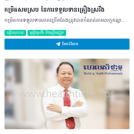
កម្រិតសមស្រប នៃការទទួលទានគ្រឿងស្រវឹង
កម្រិតការទទួលទានភាគច្រើនតែងត្រូវបានកំណត់តាមលក្ខខណ្ឌផ្សេងៗនៃដំណើរការសរីរាង្គកាយ ដើម្បីទទួលបានគុណសម្បត្តិ និងកាត់បន្ថយគុណវិបត្តិមួយចំនួន។ ដោយឡែក ការទទួលទានគ្រឿងស្រវឹងក៏មិនខុសគ្នាដែរ ដូច្នេះ អ្នកចាំបាច់ត្រូវដឹងច្បាស់ពីស្តង់ដាក្នុងការទទួលទាន ក៏ដូចជាវិធីសាស្ត្រដែលអាចជួយអ្នកឲ្យទទួលទានបានតិច។ ស្តង់ដានៃការទទួលទានគ្រឿងស្រវឹង • មួយស្តង់ដាគ្រឿងស្រវឹងដែលទទួលទាន គឺ១០-១៤ក្រាម នៃជាតិអាល់កុលសុទ្ធ • គ្រឿងស្រវឹងផ្សេងគ្នា ផ្ទុកនូវបរិមាណនៃជាតិអាល់កុលសុទ្ធខុសៗគ្នា។ ខាងក្រោមនេះ ជាគំរូនៃស្តង់ដាគ្រឿងស្រវឹង ចំពោះផលិតផលគ្រឿងស្រវឹងខ្លះ ដែលអ្នកងាយចងចាំ៖ • ១កំប៉ុង នៃស្រាបៀរដែលមានរសជាតិស្រាល (កម្រិតជាតិអាល់កុល២.៧%)= ០.៨ ស្តង់ដា • ១កំប៉ុង នៃស្រាបៀរដែលមានរសជាតិមធ្យម (កម្រិតជាតិអាល់កុល៣.៥%) = ១ស្តង់ដា • ១កំប៉ុង នៃស្រាបៀrដែលមានរសជាតិខ្លាំង (កម្រិតជាតិអាល់កុល ៤.៩%) = ១.៥ស្តង់ដា ផលិតផលគ្រឿងស្រវឹងជាច្រើនបានបង្ហាញពីបរិមាណជាតិអាល់កុលជាក្រាមដែលមានក្នុងដប ឬកំប៉ុង។ អ្នកអាចចែកបរិមាណនេះនឹង១០ នោះ អ្នកនឹងរកឃើញចំនួនស្តង់ដា ក្នុង១ដប ឬ១កំប៉ុង ឧទាហរណ៍ ស្រា១ប្រភេទ បង្ហាញប្រាប់២៥០ក្រាម បរិមាណជាតិអាល់កុលក្នុង១ដប ចំណុះ៧៥០មីលីលីត្រ ដូច្នេះ១ដបស្រានេះ ស្មើនឹង២៥ស្តង់ដា។ គោលការណ៍ណែនាំសម្រាប់ការទទួលទាន ដើម្បីឲ្យមានគ្រោះថ្នាក់តិច ដើម្បីឲ្យមានផលប៉ះពាល់សុខភាពយូរអង្វែងកម្រិតទាប ការទទួលទានគ្រឿងស្រវឹងគួរប្រព្រឹត្តទៅតាម គោលការណ៍ណែនាំខាងក្រោម៖ សម្រាប់បុរស • ជាមធ្យមមិនត្រូវលើសពី ៤ស្តង់ដានៃគ្រឿងស្រវឹង ក្នុង១ថ្ងៃ • មិនត្រូវលើសពី២៨ស្តង់ដានៃគ្រឿងស្រវឹងក្នុង១សប្តាហ៍ • ២ ឬ៣ ថ្ងៃ ក្នុង១សប្តាហ៍ ដែលមិនទទួលទានគ្រឿងស្រវឹងសោះ។ សម្រាប់នារី • ជាមធ្យមមិនត្រូវលើសពី ២ស្តង់ដានៃគ្រឿងស្រវឹង ក្នុង១ថ្ងៃ • មិនត្រូវលើសពី១៤ស្តង់ដានៃគ្រឿងស្រវឹងក្នុង១សប្តាហ៍ • ២ ឬ៣ ថ្ងៃ ក្នុង១សប្តាហ៍ ដែលមិនទទួលទានគ្រឿងស្រវឹងសោះ។ ដើម្បីឲ្យមានផលប៉ះពាល់ភ្លាមៗកម្រិតទាប ការទទួលទានគ្រឿងស្រវឹង គួរប្រព្រឹត្តទៅតាមគោលការណ៍ណែនាំខាងក្រោម៖ សម្រាប់បុរស៖ • ជាមធ្យមមិនត្រូវលើសពី ៦ស្តង់ដានៃគ្រឿងស្រវឹងទេ ក្នុង១ថ្ងៃ និងមិនលើសពី៣ថ្ងៃក្នុង១សប្តាហ៍ • ត្រូវទទួលទានគ្រឿងស្រវឹងដោយសន្សឹមៗមិនត្រូវលើសពី២ស្តង់ដានៃគ្រឿងស្រវឹងក្នុងម៉ោងដំបូង និងមិនលើសពី១ស្តង់ដាក្នុងម៉ោងបន្ទាប់។ ការទទួលទានគ្រឿងស្រវឹងហួសប្រមាណ • ជាការទទួលទានគ្រឿងស្រវឹងច្រើនក្នុងរយៈពេលខ្លីមួយ ឬការបន្តទទួលទានច្រើនថ្ងៃ ឬច្រើនសប្តាហ៍ជាប់ៗគ្នា • មានគ្រោះថ្នាក់ណាស់ ព្រោះវាបណ្តាលឲ្យមានការពុលភ្លាមៗ ធ្ងន់ធ្ងរ និងនាំទៅរកស្ថានភាពគ្រោះថ្នាក់ • ផលប៉ះពាល់ ជារឿយៗនៃការទទួលទានគ្រឿងស្រវឹងហួសប្រមាណគឺ សភាពធីងធោង ឈឺក្បាល ចង្អោរ ញ័រខ្លួនប្រាណ និងក្អួត។ អ្នកដែលមិនអាចទទួលទានគ្រឿងស្រវឹងបាន • អ្នកដែលកំពុងព្យាបាលដោយថ្នាំពេទ្យ • ស្ត្រីមានផ្ទៃពោះ • អ្នកដែលត្រូវបើកបរ • អ្នកបញ្ជាម៉ាស៊ីន • ក្មេងអាយុក្រោម១៨ឆ្នាំ។ វិធីសាស្ត្ រដើម្បីទទួលទានគ្រឿងស្រវឹងបានតិច • ចាប់ផ្តើមទទួលទានភេសជ្ជៈដែលមិនមែនជាគ្រឿងស្រវឹងមុន • ទទួលទានអាហារមុន ឬអំឡុងពេលអ្នកទទួលទានគ្រឿងស្រវឹង • សាកល្បងការទទួលទានគ្រឿងស្រវឹងកម្រិតស្រាលជំនួស • កត់ត្រាទុកនូវបរិមាណគ្រឿងស្រវឹងដែលអ្នកបានទទួលទាន • ប្រើប្រាស់ស្តង់ដានៃការទទួលទានគ្រឿងស្រវឹង • ចៀសវាងការទទួលទានដោយលើកអកបណ្តាក់គ្នា • ចៀសវាងទទួលទានគ្រឿងក្លែមប្រៃ • កំណត់ល្បឿនទទួលទានដោយខ្លួនឯង • មិនទទួលទានគ្រឿងស្រវឹងសោះនៅថ្ងៃខ្លះ • ត្រូវមានគោលការណ៍ខ្លួនឯង • ធ្វើខ្លួនឲ្យរវល់។ បកស្រាយដោយ ៖ វេជ្ជបណ្ឌិត ឡាក់ ឡេង នាយករងនៃមជ្ឈមណ្ឌលជាតិលើកកម្ពស់សុខភាព ©2018 រក្សាសិទ្ធិគ្រប់យ៉ាង​ដោយ Healthtime Corporation ចំពោះគ្រប់អត្ថបទដោយគ្មានផ្នែកណាមួយត្រូវបោះពុម្ពផ្សាយចូល ប្រព័ន្ធអ៊ីនធឺណែតឧបករណ៍អេឡិចត្រូនិកអាត់ជាសំឡេងឬថតចំលងគ្រប់រូបភាពដោយគ្មានការអនុញ្ញាតឡើយ
គន្លឹះសុខភាព
គ្រឿងស្រវឹង​ និងគ្រឿងញៀន
ចែករំលែក