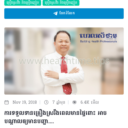
គ្រឿងស្រវឹង​ និងគ្រឿងញៀន
គ្រឿងស្រវឹង​ និងគ្រឿងញៀន
ចែករំលែក
|
|
Nov 19, 2018
7 ឆ្នាំមុន
6.4K មើល
ការទទួលទានគ្រឿងស្រវឹងពេលមានផ្ទៃពោះ អាច
បណ្តាលឲ្យមានបញ្ហា....