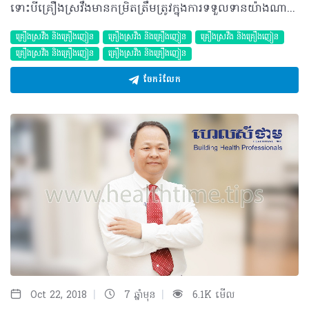
ទោះបីគ្រឿងស្រវឹងមានកម្រិតត្រឹមត្រូវក្នុងការទទួលទានយ៉ាងណាក៏ដោយ គ្រោះថ្នាក់នៅតែអាចមានតាមរូបភាពផ្សេងៗ ពិសេសកើតមានចំពោះស្ត្រី… ជាទូទៅ ស្ត្រីនឹងមានកំហាប់ជាតិអាល់កុលក្នុងឈាមខ្ពស់ជាងបុរស ដោយហេតុថា រាងកាយស្ត្រីផ្ទុកជាតិខ្លាញ់ច្រើនជាង និងជាតិទឹកតិចជាងរាងកាយបុរស ហើយស្ត្រីតែងមានទម្ងន់ខ្លួន (មាឌ)តូចជាងបុរស។ ស្ត្រីអាចប្រឈមនឹងផលរំខានច្រើនរួមមាន៖ • ងាយខូចខាតថ្លើម និងទទួលរងផលប៉ះពាល់សុខភាពដទៃទៀតជាងបុរស • ការកើតមហារីកសុដន់ និងរោគស្ត្រី • ការស្រាវជ្រាវខ្លះបានបង្ហាញថា ប្រតិកម្មរបស់ស្ត្រីទៅនឹងគ្រឿងស្រវឹង ប្រែប្រួលទៅតាមវដ្តរដូវរបស់ស្ត្រី ដោយសារកម្រិតអ័រម៉ូនខុសគ្នា • ស្ត្រីដែលប្រើប្រាស់ថ្នាំពន្យារកំណើតអាចត្រូវការពេលវេលា ដើម្បីបញ្ចេញជាតិអាល់កុលពីរាងកាយ វែងជាងស្ត្រីដែលមិនប្រើប្រាស់ថ្នាំពន្យារកំណើត។ ករណីស្ត្រីមានផ្ទៃពោះ និងបំបៅដោះកូន • ជាតិអាល់កុលដែលស្ត្រីមានផ្ទៃពោះទទួលទានឆ្លងកាត់សុកទៅដល់ទារក ដូចនេះការទទួលទានគ្រឿងស្រវឹងពេលមានផ្ទៃពោះ អាចបណ្តាលឲ្យមានបញ្ហាដូចជា ធ្លាក់ឈាម រលូតកូន ឬកូនកើតមិនគ្រប់ខែ • មានភស្តុតាងបង្ហាញថា បើស្ត្រីមានផ្ទៃពោះទទួលទានគ្រឿងស្រវឹង ២ ឬ៣ ស្តង់ដា ក្នុង១ថ្ងៃ អាចប៉ះពាល់ដល់ទារក និងធ្វើឲ្យទារកលូតលាស់យឺត ពិការផ្នែករាងកាយ និងបញ្ញា • ទារកដែលកើតពីម្តាយដែលញៀនគ្រឿងស្រវឹង អាចមានអាការៈញៀនក្រោយពេលកើត និងមានចង្កោមរោគសញ្ញាស្លាប់ដោយគ្រឿងស្រវឹង • ទារកដែលមានចង្កោមរោគសញ្ញានេះ អាចមានមុខមាត់មិនប្រក្រតី • អង្គការសុខភាពពិភពលោកបានផ្តល់ដំបូន្មានថា គ្មានការទទួលទានគ្រឿងស្រវឹងដែលមានសុវត្ថិភាពក្នុងអំឡុងពេលមានផ្ទៃពោះទេ។ ដើម្បីមានសុវត្ថិភាព ស្ត្រីមានផ្ទៃពោះមិនត្រូវទទួលទានគ្រឿងស្រវឹងទាល់តែសោះ និងត្រូវពិគ្រោះជាមួយមន្ត្រីសុខាភិបាលជាមុន បើអ្នកចង់ប្រើប្រាស់នូវសារធាតុណាមួយនៅពេលអ្នកមានផ្ទៃពោះ ឬអំឡុងពេលបំបៅដោះកូន ដូចជាគ្រឿងស្រវឹង និងថ្នាំពេទ្យមួយចំនួន។ បកស្រាយដោយ៖ វេជ្ជបណ្ឌិត ឡាក់ ឡេង នាយករងនៃមជ្ឈមណ្ឌលជាតិលើកកម្ពស់សុខភាព ©2018 រក្សាសិទ្ធិគ្រប់យ៉ាង​ដោយ Healthtime Corporation ចំពោះគ្រប់អត្ថបទដោយគ្មានផ្នែកណាមួយត្រូវបោះពុម្ពផ្សាយចូល ប្រព័ន្ធអ៊ីនធឺណែតឧបករណ៍អេឡិចត្រូនិកអាត់ជាសំឡេងឬថតចំលងគ្រប់រូបភាពដោយគ្មានការអនុញ្ញាតឡើយ
គ្រឿងស្រវឹង​ និងគ្រឿងញៀន
គ្រឿងស្រវឹង​ និងគ្រឿងញៀន
គ្រឿងស្រវឹង​ និងគ្រឿងញៀន
គ្រឿងស្រវឹង​ និងគ្រឿងញៀន
គ្រឿងស្រវឹង​ និងគ្រឿងញៀន
ចែករំលែក
|
|
Oct 22, 2018
7 ឆ្នាំមុន
6.1K មើល