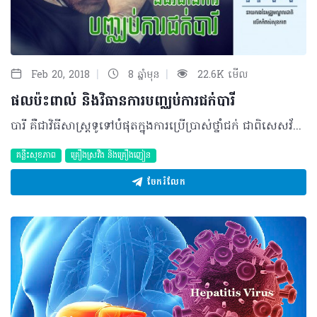
|
|
Feb 20, 2018
8 ឆ្នាំមុន
22.6K មើល
ផលប៉ះពាល់ និងវិធានការបញ្ឈប់ការជក់បារី
បារី គឺជាវិធីសាស្រ្តទូទៅបំផុតក្នុងការប្រើប្រាស់ថ្នាំជក់ ជាពិសេសវ័យជំទង់។ ការជ្រើសរើសជក់បារីអាចបណ្តាលមកពីកត្តាដូចជា ការអូសទាញពីមិត្តភក្តិ ការចង់ដឹងចង់សាកល្បង ការឃោសនាពាណិជ្ជកម្មបារី និង ការជក់លេងកម្សាន្ត។ ឥទ្ធិពលនៃការជក់បារី បង្កឲ្យមានគ្រោះថ្នាក់ធ្ងន់ធ្ងរសឹងតែគ្រប់កោសិកាទាំងអស់នៃសារពាង្គកាយ ព្រោះនៅក្នុងផ្សែងបារីមានសារធាតុគីមី ជាង៤០០០ប្រភេទ ដែលសារធាតុទាំងនោះគឺជាជាតិពុល និងជាតិដែលធ្វើឲ្យរលាកដល់កោសិកា។ ផលប៉ះពាល់នៃការជក់បារី ១.ប៉ះពាល់សុខភាព ថ្នាំជក់បង្កឱ្យមានជំងឺ ទាំងអ្នកជក់ និងអ្នករងការស្រូបផ្សែងផលិតផលថ្នាំជក់ពីគេ ដែលមានដូចជា ជំងឺមហារីកសួត មហារីកបំពង់រំលាយអាហារផ្នែកខាងលើ ជំងឺផ្លូវដង្ហើមរ៉ាំរ៉ៃ ជំងឺស្ទះសរសៃឈាមបេះដូង និងដាច់សរសៃឈាមខួរក្បាលជាដើម។ មិនតែប៉ុណ្ណោះ បារីអាចធ្វើឲ្យជ្រុះសក់ ភ្នែកទ្បើងបាយ ពុកធ្មេញ ហើមសួតពុកឆ្អឹង ជំងឺបេះដូង និង ខូចទឹកកាម។ ២.ប៉ះពាល់បរិស្ថាន ឧស្សាហកម្មថ្នាំជក់បានប៉ះពាល់បរិស្ថានក្រោមទិដ្ឋភាពជាច្រើន។ កសិដ្ឋានថ្នាំជក់ ប្រើប្រាស់ថ្នាំសម្លាប់សត្វល្អិត និងជីគីមី ដែលបង្កបញ្ហាដល់បរិស្ថានយ៉ាងធ្ងន់ធ្ងរ។ លើសពីនេះ សំណល់ដើមថ្នាំជក់ដែលផ្ទុកសារធាតុគីមីពុលចំនួន ៧,០០០ប្រភេទ និងផ្សែងផលិតផលថ្នាំជក់បង្កជាជំងឺមហារីក និងបំពុលបរិស្ថានផងដែរ។ ដើម្បីសម្រេចបាននូវការបញ្ឈប់ការជក់បារីដោយជោគជ័យ ចាំបាច់ត្រូវអនុវត្តនូវវិធានការ៧ជំហានដូចខាងក្រោម៖ ១-ត្រៀមខ្លួនឈប់ជក់បារី ២-ដល់ពេលឈប់ជក់បារី ៣-ឈ្នះលើការញៀននីកូទីន ៤-ជ្រើសរើសយកទម្លាប់ថ្មី ៥-រស់នៅដោយគ្មានផ្សែងបារី ៦-ឈប់ជក់បារីជារៀងរហូត ៧-ទទួលជ័យជំនះក្នុងជីវិត។ បកស្រាយដោយ ៖ វេជ្ជបណ្ឌិត ឡាក់ ឡេង នាយករងនៃមជ្ឈមណ្ឌលជាតិលើកកំពស់សុខភាព ©2018 រក្សាសិទ្ធិគ្រប់យ៉ាង​ដោយ Healthtime Corporation ចំពោះគ្រប់អត្ថបទដោយគ្មានផ្នែកណាមួយត្រូវបោះពុម្ពផ្សាយចូល ប្រព័ន្ធអ៊ីនធឺណែតឧបករណ៍អេឡិចត្រូនិកអាត់ជាសំឡេងឬថតចំលងគ្រប់រូបភាពដោយគ្មានការអនុញ្ញាតឡើយ
គន្លឹះសុខភាព
គ្រឿងស្រវឹង​ និងគ្រឿងញៀន
ចែករំលែក