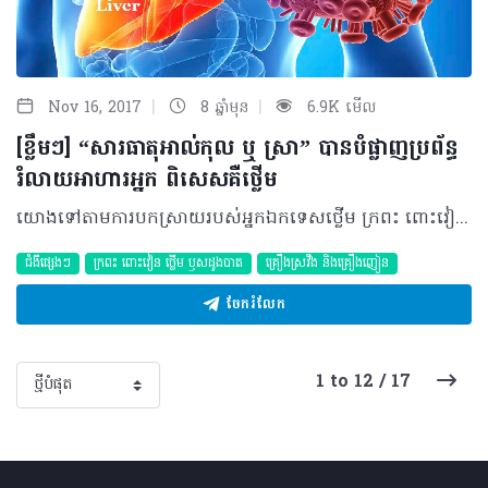
|
|
Nov 16, 2017
8 ឆ្នាំមុន
6.9K មើល
[ខ្លឹមៗ] “សារធាតុអាល់កុល ឬ ស្រា”​ បានបំផ្លាញប្រព័ន្ធ
រំលាយអាហារអ្នក ពិសេសគឺថ្លើម
យោងទៅតាមការបកស្រាយរបស់អ្នកឯកទេសថ្លើម ក្រពះ ពោះវៀន បានឲ្យដឹងថា “អ្នកជំងឺមិនអាចដឹងបានទេថាថ្លើមរបស់ខ្លួនកំពុងតែចុះខ្សោយព្រោះវានឹងវិវឌ្ឍបន្តិចម្ដងៗយ៉ាងស្ងប់ស្ងាត់ ហើយដល់ពេលដែលចេញរោគសញ្ញាគឺធ្ងន់ធ្ងរបាត់ទៅហើយ” បើដូច្នោះ តើយើងគួរធ្វើដូចម្ដេច? បើចង់ជ្រាបច្បាស់សូមតាមដានអត្ថបទខាងក្រោមនេះ។ ការខ្សោយថ្លើមមានន័យថាមុខងារថ្លើមមានការថយចុះដែលបណ្ដាលមកពីការខូចខាតនៃកោសិកាថ្លើម ដោយការរលាកស្រួចស្រាវ ឬរ៉ាំរ៉ៃដែលនាំឲ្យមានការរឹង ឬក្រិនសាច់ថ្លើម ហើយជាមូលហេតុបណ្តាលឲ្យវាមិនអាចបំពេញមុខងារបានល្អ។​ ជាការពិត ការដែលថ្លើមរបស់អ្នកចុះខ្សោយនេះ មកពីកត្តាជាច្រើនដែលកើតពីការទទួលអាហារមិនបានត្រឹមត្រូវ ឬការឆ្លងមេរោគផ្សេងៗ ៖ • ការរលាកថ្លើមប្រភេទអា ស្រួចស្រាវ (Acute Hepatitis A) • វីរុសរលាកថ្លើមប្រភេទបេ ឬសេ (Hepatitis B, C virus) • ការប្រើប្រាស់ថ្នាំមួយចំនួនដែលនាំឲ្យពុលថ្លើម • ជំងឺខ្លាញ់រុំថ្លើម • អ្នកផឹកស្រាច្រើន • និងជំងឺកម្រមួយចំនួនដូចជា ជំងឺលើសជាតិដែក(Hemochromatosis) ជំងឺ Willson’s disease និងជំងឺដែលទាក់ទងនឹងប្រព័ន្ធភាពស៊ាំ (Autoimmune disease) ។ ជាចុងក្រោយ លោកវេជ្ជបណ្ឌិតបានសំណូមពរដល់ប្រជាជនទាំងអស់គួរធ្វើការពិនិត្យសុខភាពរៀងរាល់៦ខែ ឬ១ឆ្នាំម្ដងជាមួយនឹងគ្រូពេទ្យជំនាញ ព្រោះថាក្នុងប្រទេសយើងសម្បូរទៅដោយវីរុសរលាកថ្លើមប្រភេទB និងCដែលមិនមានចេញនូវរោគសញ្ញាឲ្យយើងដឹងឡើយ។ ដូចនេះ បើយើងធ្វើការពិនិត្យសុខភាពបានទៀងទាត់ យើងអាចនឹងទទួលការព្យាបាលទាន់ពេលវេលាមុនពេលដែលវិវឌ្ឍទៅជាការខ្សោយថ្លើមធ្ងន់ធ្ងរ៕ ស្វែងយល់បន្ថែម៖ ធ្វើដូចម្ដេចទើបដឹងថាខ្សោយថ្លើម? បកស្រាយដោយ ៖ វេជ្ជបណ្ឌិត ហាក់ចាន់​ ភក្តី ឯកទេសថ្លើមក្រពះពោះវៀននៃគ្លីនិកឯកទេស អេគីប​ ©2017 រក្សាសិទ្ធិគ្រប់យ៉ាងដោយ Healthtime Corporation ចំពោះគ្រប់អត្ថបទដោយគ្មានផ្នែកណាមួយត្រូវបោះពុម្ពផ្សាយចូល ប្រព័ន្ធអ៊ីនធឺណែតឧបករណ៍អេឡិចត្រូនិកអាត់ជាសំឡេងឬថតចំលងគ្រប់រូបភាពដោយគ្មានការអនុញ្ញាតឡើយ
ជំងឺផ្សេងៗ
ក្រពះ​ ពោះវៀន​ ថ្លើម ឫសដូងបាត
គ្រឿងស្រវឹង​ និងគ្រឿងញៀន
ចែករំលែក
1 to 12 / 17