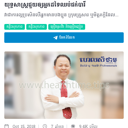
យុទ្ធសាស្ត្រជួយឲ្យអ្នកដទៃឈប់ជក់បារី
វាជាការល្អប្រសិនបើអ្នកមានបងប្អូន ក្រុមគ្រួសារ ឬមិត្តភក្តិដែលព្យាយាមផ្តាច់បារីតែពួកគាត់ពិបាកក្នុងការផ្តាច់ ហើយត្រូវការជំនួយពីអ្នក។ ពិតណាស់ដែលថាការផ្តាច់បារី វាពុំមែនជាការងាយស្រួលក្នុងការអនុវត្ត សំខាន់អ្នកបានយល់ដឹងច្បាស់អំពីវិធីសាស្ត្រត្រឹមត្រូវ ទទួលបានព័ត៌មានគ្រប់គ្រាន់ និងការគាំទ្រពីក្រុមគ្រួសារ។ ខាងក្រោមនេះ ជាយុទ្ធសាស្ត្រជួយឲ្យអ្នកដទៃឈប់ជក់បារី៖ • ធ្វើជាគំរូល្អដល់ប្រជាពលរដ្ឋ​ ក្រុមគ្រួសារ និងមិត្តភក្តិ • ចេះចែករំលែកបទពិសោធន៍ជាមួយអ្នកដទៃ • មិនបង្ខំអ្នកដទៃឲ្យធ្វើតាមខ្លួន • មានគំនិតសុទិដ្ឋិនិយមជានិច្ច • ចូលរួមលើកកម្ពស់បរិយាកាសគ្មានផ្សែង • អនុវត្តយ៉ាងសកម្មក្នុងសកម្មភាព ដើម្បីអប់រំ និងកាត់បន្ថយការប្រើប្រាស់ថ្នាំជក់។ មិនតែប៉ុណ្ណោះសមាជិកគ្រួសារ និងមិត្តភក្តិគឺជាប្រភពដ៏សំខាន់ក្នុងការលើកទឹកចិត្ត ផ្តល់នូវកម្លាំងចិត្តក្នុងការផ្តាច់បារី។ អ្នកអាចប្រើប្រាស់វិធីសាស្ត្របន្ថែមទៀតដើម្បីជួយពួកគាត់ រួមមាន៖ • ចូលរួមសរសើរលើកទឹកចិត្តឲ្យគាត់ឈប់ជក់បារី • មានចិត្តអំណត់ពេលគាត់មានអាការៈញៀន • ផ្តល់រង្វាន់ដល់គាត់ដើម្បីឲ្យឈប់ជក់បារី • ចូលរួមជាមួយគាត់ក្នុងសកម្មភាពដែលមិនមែនជាការជក់បារី ដូចជាការដើរកម្សាន្ត និងការហាត់ប្រាណជាដើម។ បកស្រាយដោយ​៖ វេជ្ជបណ្ឌិត ឡាក់ ឡេង នាយករងនៃមជ្ឈមណ្ឌលជាតិលើកកម្ពស់សុខភាព ©2018 រក្សាសិទ្ធិគ្រប់យ៉ាង​ដោយ Healthtime Corporation ចំពោះគ្រប់អត្ថបទដោយគ្មានផ្នែកណាមួយត្រូវបោះពុម្ពផ្សាយចូលប្រព័ន្ធអ៊ីនធឺណែត ឧបករណ៍អេឡិចត្រូនិក អាត់ជាសំឡេង ឬថតចំលងគ្រប់រូបភាពដោយគ្មានការអនុញ្ញាតឡើយ
គន្លឹះសុខភាព
គន្លឹះសុខភាព
គ្រឿងស្រវឹង​ និងគ្រឿងញៀន
ចែករំលែក
|
|
Oct 15, 2018
7 ឆ្នាំមុន
9.4K មើល