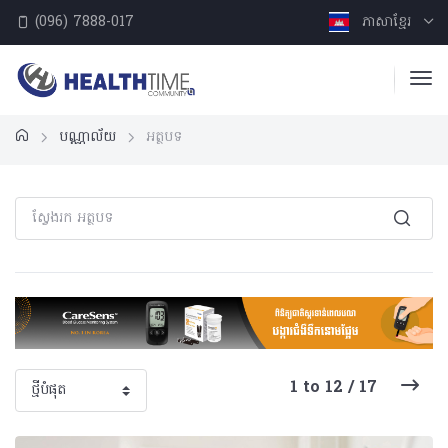
(096) 7888-017
ភាសាខ្មែរ
បណ្ណាល័យ
អត្ថបទ
1 to 12 / 17