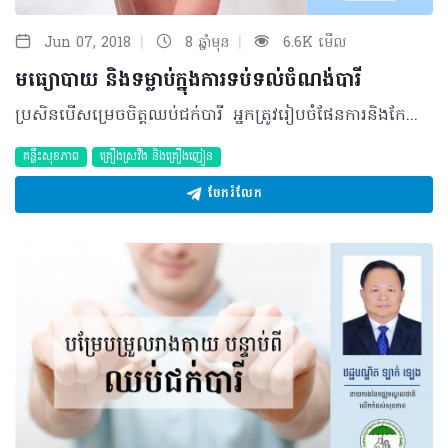
|
|
Jun 07, 2018
8 ឆ្នាំមុន
6.6K មើល
មធ្យោបាយ និងទម្លាប់ក្នុងការទប់ទល់ចំណង់បារី
ប្រសិនបើសម្រេចចិត្តឈប់ជក់បារី អ្នកត្រូវរៀបចំផែនការនិងកែប្រែទម្លាប់ឬសកម្មភាពខ្លះៗ នោះនឹងទទួលជោគជ័យក្នុងការផ្តាច់បារីបាន១០០%។ ដូច្នេះ ៣ចំណុចខាងក្រោម អាចជួយលោកអ្នកបាន៖ រៀបចំផែនការ និងសកម្មភាព • ឈប់ជក់បារីពិតប្រាកដ តាមកាលបរិច្ឆេទដែលមានកំណត់ • ចូលរួមកម្មវិធីឈប់ជក់បារីយ៉ាងទៀងទាត់ • អនុវត្តតាមការណែនាំ ដែលមានក្នុងជំហានទាំង៧ • ទទួលទានដំណេកឲ្យបានគ្រប់គ្រាន់ • សុំការគាំទ្រលើកទឹកចិត្តពីក្រុមគ្រួសារ និងមិត្តភក្តិ • ចៀសវាងទទួលទានគ្រឿងស្រវឹង តែ កាហ្វេ ក្នុងអំឡុងពេលត្រៀមផ្តាច់បារី • ចៀសឲ្យឆ្ងាយពីកន្លែងដែលមានផ្សែងបារី។ អ្វីគួរធ្វើអំឡុងពេលឈប់ជក់បារី • ធ្វើពិធីជប់លាងដោយនិយាយថា «ឈប់ជក់បារីហើយ» • មិនទិញ និងមិនទទួលអំណោយបារី • កម្ទេចចោលបារី • កម្ទេចចានគោះក្រញ៉មបារីចោល • ប្រាប់ទៅក្រុមគ្រួសារ និងមិត្តភក្តិថាអ្នកបានឈប់ជក់បារីហើយ។ របៀបនៃការទប់ទល់ចំណង់បារី • ប្រកាស ៖ និយាយខ្លាំងៗ ម្តងហើយម្តងទៀត ថាឈប់ជក់បារីហើយ • ពន្យារពេល ៖ ភាគច្រើនចំណង់ចង់ជក់បារីខ្លាំងនឹងបាត់ទៅវិញក្នុងរយៈពេល៣ ទៅ៥នាទី • ដកដង្ហើមវែងៗ ៖ ត្រឹមតែ២ទៅ៣ដង ធ្វើឲ្យអ្នកមានអារម្មណ៍ថាធូរស្បើយ • ផឹកទឹក ៖ ក្រេបទឹកតិចៗ១ទៅ២កែវ អាចជួយបង្វែរអារម្មណ៍ អ្នកពីចំណង់បារី • ធ្វើសកម្មភាពផ្សេងៗ ៖ ដើម្បីបន្លប់ចិត្តឲ្យភ្លេចបារី អ្នកគួរធ្វើពលកម្ម កិច្ចការផ្ទះ លេងកីឡា អានសៀវភៅ ឬទស្សនាវដ្តី និងទំពាស្ករកៅស៊ូជាដើម។ លោកអ្នកអាចចាប់ផ្តើមដោយព្យាយាមផ្លាស់ប្តូរបន្តិចម្តងៗ បើទោះជាពេលខ្លះអ្នកមានអារម្មណ៍ចង់បោះបង់ចោលក៏ដោយ….. បកស្រាយដោយ ៖ វេជ្ជបណ្ឌិត ឡាក់ ឡេង នាយករងនៃមជ្ឈមណ្ឌលជាតិលើកកម្ពស់សុខភាព ©2018 រក្សាសិទ្ធិគ្រប់យ៉ាង​ដោយ Healthtime Corporation ចំពោះគ្រប់អត្ថបទដោយគ្មានផ្នែកណាមួយត្រូវបោះពុម្ពផ្សាយចូល ប្រព័ន្ធអ៊ីនធឺណែតឧបករណ៍អេឡិចត្រូនិកអាត់ជាសំឡេងឬថតចំលងគ្រប់រូបភាពដោយគ្មានការអនុញ្ញាតឡើយ
គន្លឹះសុខភាព
គ្រឿងស្រវឹង​ និងគ្រឿងញៀន
ចែករំលែក