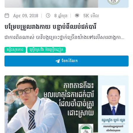
|
|
Apr 09, 2018
8 ឆ្នាំមុន
5K មើល
បម្រែបម្រួលរាងកាយ បន្ទាប់ពីឈប់ជក់បារី
ជាការពិតណាស់ បារីបង្កគ្រោះថ្នាក់ច្រើនយ៉ាងទៅលើសារពាង្គកាយរបស់អ្នក តែវាអាចមានឱកាសប្រសើរទ្បើងវិញប្រសិនបើអ្នកឈប់ជក់។ មនុស្សមួយចំនួនគិតថា ការជួសជុលកោសិកាទ្បើងវិញបន្ទាប់ពីឈប់ជក់បារី ត្រូវចំណាយពេលវេលាយូរ តែផ្ទុយទៅវិញ អ្នកនឹងទទួលបានសុខភាពល្អប្រសើរ បន្ទាប់ពីអ្នកផ្តាច់បារីបាន១០០%។ ក្នុងរយៈពេល២-៣ម៉ោងក្រោយពីឈប់ជក់៖ ជាតិនីកូទីន ចេញពីប្រព័ន្ធឈាមរត់ ហើយប្រហែល២ថ្ងៃនីកូទីនត្រូវបញ្ចេញចោលអស់ពីសារពាង្គកាយ។ ក្នុងរយៈពេល៦ម៉ោង៖ •កាបូនម៉ូណូអុកស៊ីតក្នុងឈាមថយចុះ •អុកស៊ីសែនក្នុងឈាមកើនទ្បើង •ល្បឿននៃចង្វាក់បេះដូងត្រឡប់ទៅធម្មតាវិញ •សម្ពាធឈាមចុះមកធម្មតា •សីតុណ្ហភាពនៅតាមដៃ ជើង ត្រឡប់មកធម្មតាវិញ។ ក្នុងរយៈពេល១២ម៉ោង៖ •គ្រោះថ្នាក់នៃជំងឺបេះដូងចុះថយ •មុខងាររបស់សួតមានចលនាប្រសើរទ្បើងវិញ។ ក្នុងរយៈពេល៣-៥ថ្ងៃ៖ •ដឹងរសជាតិ ដឹងក្លិនប្រសើរជាងមុន •រោគសញ្ញាញៀនបាត់អស់ •ក្អកបញ្ចេញស្លេស្មពីសួត ។ ក្នុងរយៈពេល១ខែ៖ •រោមតូចៗក្នុងសួតមានចលនាទ្បើងវិញ •មុខងារសួត និងចរន្តឈាមមានចលនាប្រសើរទ្បើងវិញ។ ក្នុងរយៈពេល៣ខែ៖ •ការក្អក និងការរលាក ថយចុះ •មានកម្លាំងធម្មតាវិញ។ ក្នុងរយៈពេល៣ឆ្នាំ៖ គ្រោះថ្នាក់នៃជំងឺបេះដូងមានតិចបំផុត។ ក្នុងរយៈពេល១៥ឆ្នាំ៖ ជំងឺទាំងទ្បាយដែលបណ្តាលមកពីការជក់បារី បានថយចុះមកនៅយ៉ាងទាបបំផុតប្រហែលអ្នកមិនជក់បារីដែរ លើកលែងជំងឺមហារីក។ បកស្រាយដោយ ៖​ វេជ្ជបណ្ឌិត ឡាក់ ឡេង នាយករងនៃមជ្ឈមណ្ឌលជាតិលើកកំពស់សុខភាព ©2018 រក្សាសិទ្ធិគ្រប់យ៉ាង​ដោយ Healthtime Corporation ចំពោះគ្រប់អត្ថបទដោយគ្មានផ្នែកណាមួយត្រូវបោះពុម្ពផ្សាយចូល ប្រព័ន្ធអ៊ីនធឺណែតឧបករណ៍អេឡិចត្រូនិកអាត់ជាសំឡេងឬថតចំលងគ្រប់រូបភាពដោយគ្មានការអនុញ្ញាតឡើយ
គន្លឹះសុខភាព
គ្រឿងស្រវឹង​ និងគ្រឿងញៀន
ចែករំលែក