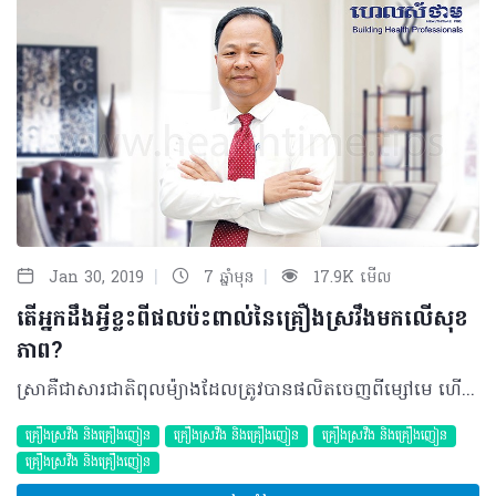
|
|
Jan 30, 2019
7 ឆ្នាំមុន
17.9K មើល
តើអ្នកដឹងអ្វីខ្លះពីផលប៉ះពាល់នៃគ្រឿងស្រវឹងមកលើសុខ
ភាព?
ស្រាគឺជាសារជាតិពុលម៉្យាងដែលត្រូវបានផលិតចេញពីម្សៅមេ ហើយត្រូវបានគេប្រើប្រាស់យ៉ាងទូលំទូលាយ ព្រោះវាជាសារជាតិដែលមានឥទ្ធិពលដល់ចិត្តសាស្ត្រ និងធ្វើឲ្យមានការផ្លាស់ប្តូរផ្នែកអារម្មណ៍ដល់អ្នកប្រើប្រាស់ទៀតផង។ ជាញឹកញាប់ គេតែងមានការភ័ន្តច្រទ្បំថា សុរាជាសារជាតិដែលនាំឲ្យមានការភ្ញោច តែតាមពិតទៅសកម្មភាពទាំងនេះអាចកើតមាននៅពេលពួកគេពិសាវាក្នុងបរិមាណតិចប៉ុណ្ណោះ ដែលឥទ្ធិពលទាំងនោះមានដូចជា កាត់បន្ថយភាពតានតឹង ធ្វើឲ្យអារម្មណ៍ស្រាកស្រាន្ត និងសប្បាយរីករាយ។ ហេតុផលទាំងនេះហើយដែលនាំឲ្យមនុស្សភាគច្រើនពិសាសុរាជាលក្ខណៈទូទៅក្នុងឱកាសណាមួយម្តងម្កាល។ ផ្ទុយមកវិញ សុរាគឺជាសារជាតិមួយនាំឲ្យមានការចុះខ្សោយដល់មជ្ឈមណ្ឌលប្រព័ន្ធប្រសាទកណ្តាល ដែលឥទ្ធិពលទាំងនោះស្ទើរតែទាំងអស់ប៉ះពាល់ទៅលើកោសិកា និងប្រព័ន្ធប្រសាទទាំងមូល នៅពេលដែលគេបង្កើនកំហាប់សុរាទៅក្នុងសរីរាង្គ។ ជាលទ្ធផល វានឹងនាំឲ្យមានការបញ្ឈប់មុខងារខួរក្បាលមួយចំនួនដូចជា ការថយចុះនៃចលនាញាណថយចុះនៃការវិនិច្ឆ័យរហ័ស ធ្លាក់ចុះនៃភាពមានលំនឹង លំបាកជាងពេលមុន និងរំញោចយឺតៗ។ ជាទូទៅ សុរាមានឈ្មោះផ្សេងៗគ្នាទៅតាមតំបន់ និងប្រទេសនីមួយៗ ដែលក្នុងនោះមានដូចជាទឹកត្នោតជូរ ស្រាបៀរ ស្រាក្រហម ស្រាវីស្គី ម៉ាទីនី ជាដើម។ ការស្រូប ការបញ្ចេញ និងការបំប្លែងសុរានៅក្នុងសរីរាង្គ • សុរាត្រូវបានស្រូបចូលយ៉ាងលឿនទៅក្នុងចរន្តឈាម តាមរយៈក្រពះ ២០% និងពោះវៀន ៨០% • បន្ទាប់មកវានឹងអាចជ្រៀតចូលទៅដល់ខួរក្បាលក្នុងរយៈពេល ៥នាទីក្រោយ • វានឹងត្រូវបានរងមេតាបូលីសនៅត្រង់ថ្លើមពី៩០ទៅ ៩៥% រួចត្រូវបានបញ្ចេញចោលវិញតាមរយៈទឹកនោម ញើស និងដង្ហើម។ មាត្រដ្ឋានសម្រាប់ការផឹក ការប្រើមាត្រដ្ឋានសម្រាប់ផឹកត្រូវបានគេតាក់តែងទ្បើងដើម្បីជួយដល់អ្នកពិសាសុរាឲ្យចេះតាមដាននូវបរិមាណសុរាដែលគាត់នឹងត្រូវពិសា ហើយក៏ជាមាត្រដ្ឋានសម្រាប់ធ្វើលំហាត់ក្នុងការកាត់បន្ថយនូវបរិមាណសុរាដែលពួកគេពិសាលើសលប់កន្លងមក។ ប្រភេទសុរាមានច្រើនផ្សេងៗគ្នា ដូច្នេះ កម្រិតនៃកំហាប់សុរាសុទ្ធមានផ្សេងៗគ្នាដែរ៖ • កម្រិតមាត្រដ្ឋានដែលត្រូវផឹកមានប្រហែល ១៤ក្រាមនៃជាតិសុរាសុទ្ធខាងក្រោមនេះគឺជាបរិមាណសុរាដែលមានសមភាពទៅនឹងកម្រិតស្តង់ដា - មួយដប ឬមួយកំប៉ុងបៀរ = ៣៥០ ម.ល (៥%) - ស្រាក្រហម = ១៥០ ម.ល (១២%) - ស្រាខ្លាំង = ៤០ម.ល (៤៥%) - ទឹកត្នោតជូរ = ៣០០ ម.ល (៣%)។ ផលប៉ះពាល់សុរាមកលើសុខភាពរយៈពេលខ្លី • ពិសាក្នុងកម្រិតតិចនាំឲ្យមានការសម្រាក សប្បាយ និយាយច្រើន កើនឡើងនូវសកម្មភាព និងថយចុះនូវការទប់ចិត្ត។ • ពិសាក្នុងកម្រិតខ្ពស់នាំឲ្យមានការថយចុះនូវការសម្របសម្រួលក្នុងការគ្រប់គ្រងចលនារាងកាយ និងសាច់ដុំ បាត់បង់លំនឹង រំញោច កាត់បន្ថយសមត្ថភាពដោះស្រាយ កាត់បន្ថយប្រតិកម្មឆ្លើយតប និយាយត្រដិត ថយចុះការផ្ចង់អារម្មណ៍ បាត់បង់ភាពម្ចាស់ការ បាត់បង់សតិ បាត់បង់នូវភាពមានសីលធម៌ បាត់បង់ការចងចាំរយៈពេលខ្លី ងងុយដេក ស្រវាំងភ្នែក ធ្លាក់ទឹកចិត្ត បង្កើនអាកប្បកិរិយា គ្រោះថ្នាក់ កាចឃោរឃៅ ធីងធោង ចង្អោរ ក្អួត ឈឺពោះវៀន សន្លប់ ឬរហូតដល់ស្លាប់។ ផលប៉ះពាល់សុរាមកលើសុខភាពក្នុងរយៈពេលវែង • ចុះខ្សោយសមត្ថភាពផ្លូវភេទ មានបញ្ហាផ្ចង់អារម្មណ៍ និងការចងចាំ • ធ្លាក់ទឹកចិត្ត ថប់បារម្ភ • មានបញ្ហាគ្រួសារ និងការទំនាក់ទំនង • ថយចុះការយកចិត្តទុកដាក់បំពេញកិច្ចការ • មានបញ្ហាផ្នែកច្បាប់ និងសេដ្ឋកិច្ច • ខូចខាតដល់សរីរៈមួយចំនួនជាបណ្តោះអាសន្ន និងអាចជារៀងរហូត • ខូចខួរក្បាលនាំឲ្យមានការផ្លាស់ប្តូរអាកប្បកិរិយា និងអារម្មណ៍ • តម្រូវការកម្រិតថ្នាំកាន់តែច្រើនដើម្បីទទួលបាននូវប្រសិទ្ធភាពដែលខ្លួនចង់បាន • ញៀន “សម្អាងដោយមានចំណង់ប្រើខ្លាំង” មានបញ្ហាសុខភាព និងសង្គម ខកខានការបំពេញតួនាទីជាទម្លាប់ ពិបាកកាត់បន្ថយការទទួលទានសុរា។ ជំងឺទាំងឡាយដែលកើតចេញពីការពិសាសុរាច្រើនក្នុងរយៈពេលយូរ • ការពិសាសុរាច្រើន និងរយៈពេលវែងអាចឲ្យមានជំងឺថ្លើមបីប្រភេទគឺ ខ្លាញ់រុំថ្លើម (Fatty liver) រលាកថ្លើម (១០ ទៅ ៣៥%) និងក្រិនថ្លើម (១០ ទៅ២០%) • ជំងឺទាក់ទងនឹងបេះដូង និងសរសៃឈាមមួយចំនួន • ជំងឺទាក់ទងនឹងប្រដាប់រំលាយអាហារ ដែលមានជំងឺរលាកក្រពះ ដំបៅក្រពះ រលាកពោះវៀនធំ រលាកបំពង់អាហារ រលាកលំពែងជាដើម • ជំងឺខួរក្បាលដែលមានទំនាក់ទំនងនឹងបញ្ហាថ្លើមអាចជាមូលហេតុនាំឲ្យមានបម្រែបម្រួលការគេង បម្រែបម្រួលអារម្មណ៍ បម្រែបម្រួលអាកប្បកិរិយា ជំងឺថប់បារម្ភ ជំងឺធ្លាក់ទឹកចិត្ត ប៉ះពាល់លើញាណធ្ងន់ធ្ងរ ការប្រុងប្រយ័ត្នមានរយៈពេលខ្លី បញ្ហាលើលំនឹង ករណីធ្ងន់ធ្ងរនាំឲ្យសន្លប់ ខ្លះអាចឲ្យស្លាប់ • បាត់បង់សារជាតិ Thiamine (វីតាមីន B1) ជាសារជាតិចម្បងសម្រាប់ទ្រទ្រង់គ្រប់ពពួកជាលិការាប់បញ្ចូលទាំងជាលិកាខួរក្បាល • ការថយចុះនូវសម្រូបសារជាតិបំប៉ន វីតាមីន​​​​ និងសារជាតិរ៉ែមួយចំនួនទៀត។ រហូតដល់ទៅ ៨០% នៃអ្នកពិសាសុរាក្នុងរយៈពេលខ្លីមួយនៃជីវិតរបស់គាត់ និងក្នុងស្ថានភាពធ្ងន់ធ្ងរ គាត់នឹងអាចកើតមានជំងឺមួយឈ្មោះថា Wernicke’s encephalopathy តែបើក្នុងរយៈពេលវែង និងក្នុងស្ថានភាពទ្រុឌទ្រោមខ្លាំង អ្នកជំងឺនឹងអាចកើតជាជំងឺមួយឈ្មោះផ្សេងទៀតគឺ Korsakoff’s psychosis។ គួរបញ្ជាក់ផងដែរថា ប្រមាណជា ៨០ ទៅ ៩០% នៃអ្នកមានជំងឺ Wernicke’s encephalopathy នឹងអាចវិវឌ្ឍទៅជាមានជំងឺ Korsakoff’s psychosis។ គួរបន្ថែមថា ស្រ្តី ស្រ្តីមានផ្ទៃពោះ កុមារ និងទារក អាចរងគ្រោះថ្នាក់ដែលបណ្តាលមកពីសុរាច្រើនជាង និងធ្ងន់ធ្ងរជាងបុរស។ ហេតុនេះហើយទើប អ្នកវេជ្ជសាស្រ្តក្នុងលោកជាច្រើននាពេលថ្មីៗនេះបានអះអាងថា ការពិសាសុរាក្នុងពេលមានគភ៌ត្រូវតែចៀសវាងជាដាច់ខាត ព្រោះវានឹងអាចបង្កឲ្យគ្រោះថ្នាក់ដល់ទារក ថ្វីបើពិសាក្នុងកម្រិតតិចតួចក៏ដោយ។ បកស្រាយដោយ៖ វេជ្ជបណ្ឌិត ឡាក់ ឡេង នាយករងនៃមជ្ឈមណ្ឌលជាតិលើកកម្ពស់សុខភាព ©2019 រក្សាសិទ្ធិគ្រប់យ៉ាង​ដោយ Healthtime Corporation ចំពោះគ្រប់អត្ថបទដោយគ្មានផ្នែកណាមួយត្រូវបោះពុម្ពផ្សាយចូល ប្រព័ន្ធអ៊ីនធឺណែតឧបករណ៍អេឡិចត្រូនិកអាត់ជាសំឡេងឬថតចំលងគ្រប់រូបភាពដោយគ្មានការអនុញ្ញាតឡើយ
គ្រឿងស្រវឹង​ និងគ្រឿងញៀន
គ្រឿងស្រវឹង​ និងគ្រឿងញៀន
គ្រឿងស្រវឹង​ និងគ្រឿងញៀន
គ្រឿងស្រវឹង​ និងគ្រឿងញៀន