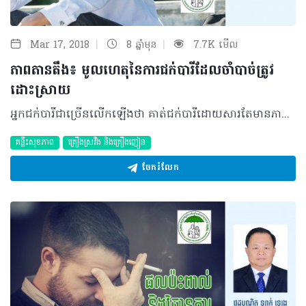
|
|
Mar 17, 2018
8 ឆ្នាំមុន
7.7K មើល
ភាពតានតឹង៖ មូលហេតុនៃការជក់បារីដែលចាំបាច់ត្រូវ
ដោះស្រាយ
អ្នកជក់បារីជាច្រើនលើកឡើងថា គាត់ជក់បារីដោយសារតែមានភាពតានតឹងជាងអ្នកដែលមិនជក់បារី។ ជាក់ស្តែង មនុស្សជាច្រើនបានជ្រើសរើសការជក់បារីដើម្បីបន្ធូរអារម្មណ៍ រៀងរាល់ពេលមានបញ្ហាណាមួយ រហូតដល់ការជក់ក្លាយទៅជាទម្លាប់ដែលពិបាកនឹងបញ្ឈប់។ដូចនេះ ដើម្បីអាចជំរុញឲ្យការឈប់ជក់បារីប្រព្រឹត្តិទៅបាន អ្នកមិនត្រូវមើលរំលងអំពីការស្វែងយល់លើមូលហេតុពិតប្រាកដនៃភាពតានតឹងនោះទេ ព្រោះក្រោយពេលដឹងច្បាស់ពីមូលហេតុនៃភាពតានតឹង អ្នកក៏នឹងអាចដោះស្រាយវាបានដោយមិនចាំបាច់យកបារីជាលេសក្នុងការបន្ធូរអារម្មណ៍ទៀតដែរ។ ខាងក្រោមនេះ ជាមូលហេតុដែលជាទូទៅធ្វើឲ្យមនុស្សមានអារម្មណ៍តានតឹង។អ្នកក៏អាចសាកល្បងគិតឡើងវិញ ថាតើភាពតានតឹងរបស់អ្នកបណ្តាលមកពីមូលហេតុមួយណាផងដែរ។ ១ បញ្ហាទំនាក់ទំនង • ការទាស់ទែងក្នុងគ្រួសារ ឬអ្នកធ្វើការជាមួយគ្នា • ទុក្ខព្រួយក្នុងគ្រួសារ។ ២ បញ្ហាផ្ទាល់ខ្លួន • មានបញ្ហាសុខភាពមិនល្អ • មានបញ្ហាលុយកាក់ • បាត់បង់មោទនភាព • ទុក្ខព្រួយក្នុងគ្រួសារ (សមាជិកក្នុងគ្រួសារមានគ្រោះថ្នាក់ ឬស្លាប់)។ ៣ បញ្ហាការងារ • តម្រូវការការងារខ្ពស់ពេក • មិនអាចត្រួតត្រាលើការងារបាន • លក្ខខណ្ឌការងារមិនល្អ • ធុញថប់នឹងការងារ។ ៤ ការផ្លាស់ប្តូរ • មានការផ្លាស់ប្តូរអាជីព ផ្ទះ សាលារៀន • ពេលចូលនិវត្តន៍ • ការឈ្លោះប្រកែកគ្នាជាប្រចាំ។ ៥ បរិយាកាសជុំវិញ • ធាតុអាកាសមិនល្អ • មានការរំខានផ្សេងៗពីការរស់នៅ។ ក្រោយពីស្វែងយល់ពីមូលហេតុដែលបណ្តាលឲ្យអ្នកស្អិតទ្រូងហើយនោះ ដល់ពេលដែលអ្នកចាប់ផ្តើមស្វែងរកវិធីសាស្ត្រស្រាយចំណងតានតឹងរបស់អ្នកហើយ។ ខាងក្រោមនេះ ជាវិធីសាស្រ្តដែលអ្នកអាចជ្រើសរើសទៅសាកល្បងបាន៖ 1. យល់ដឹងអំពីភាពតានតឹង៖ មូលហេតុ ស្ថានភាព 2. បង្កើនចំណងទំនាក់ទំនង៖ បង្កើត និងពង្រឹងទំនាក់ទំនងក្នុងគ្រួសារឲ្យបានរឹងមាំ 3. ចែករំលែកភាពសប្បាយ និងទុក្ខព្រួយជាមួយមិត្តភក្តិជិតស្និទ្ធ និងនឹកគិតរឿងសប្បាយៗក្នុងជីវិតឲ្យបានច្រើនៗ 4. រៀនបន្ធូរបន្ថយអារម្មណ៍ដោយ ដកដង្ហើមវែងៗងូតទឹកក្តៅឧណ្ហៗ និងធ្វើសរសៃដងខ្លួន កម្សាន្តជាមួយបទភ្លេង និងបទចម្រៀង សប្បាយនឹងភាពស្ងប់ស្ងាត់នៃធម្មជាតិ។ បកស្រាយដោយ ៖ វេជ្ជបណ្ឌិត ឡាក់ ឡេង នាយករងនៃមជ្ឈមណ្ឌលជាតិលើកកំពស់សុខភាព ©2018 រក្សាសិទ្ធិគ្រប់យ៉ាង​ដោយ Healthtime Corporation ចំពោះគ្រប់អត្ថបទដោយគ្មានផ្នែកណាមួយត្រូវបោះពុម្ពផ្សាយចូល ប្រព័ន្ធអ៊ីនធឺណែតឧបករណ៍អេឡិចត្រូនិកអាត់ជាសំឡេងឬថតចំលងគ្រប់រូបភាពដោយគ្មានការអនុញ្ញាតឡើយ
គន្លឹះសុខភាព
គ្រឿងស្រវឹង​ និងគ្រឿងញៀន
ចែករំលែក