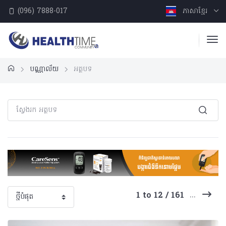
(096) 7888-017
ភាសាខ្មែរ
បណ្ណាល័យ
អត្ថបទ
...
1 to 12 / 161