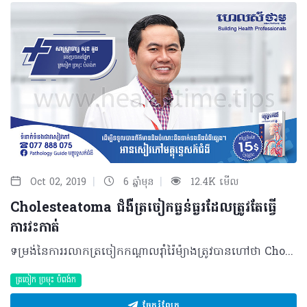
|
|
Oct 02, 2019
6 ឆ្នាំមុន
12.4K មើល
Cholesteatoma ជំងឺត្រចៀកធ្ងន់ធ្ងរដែលត្រូវតែធ្វើ
ការវះកាត់
ទម្រង់នៃការរលាកត្រចៀកកណ្តាលរ៉ាំរ៉ៃម៉្យាងត្រូវបានហៅថា Cholesteatoma ត្រចៀក បង្កឡើងពីកោសិកាស្បែកប្រភេទ épithélium pavimenteux ឬ simple squamous epithelium ដែលជ្រៀតចូលទៅក្នុងត្រចៀកកណ្តាល មានដំណើរវិវឌ្ឍយ៉ាងស្ងៀមស្ងាត់ឈានដល់កូនឆ្អឹងតូចៗ (Auditory Ossicle) នៃត្រចៀកកណ្តាល។ Cholesteatoma ត្រចៀកជាបញ្ហាចោទធ្ងន់ធ្ងរបំផុតមួយដែលពិបាកព្យាបាល បើប្រៀបធៀបជាមួយជំងឺកើតលើត្រចៀកផ្សេងទៀត។ បច្ចុប្បន្ន ប្រជាជនកម្ពុជាហាក់មានការប្រឈមច្រើនគួរឲ្យកត់សម្គាល់ ដោយសារពុំមានទម្លាប់ថែរក្សា និងត្រួតពិនិត្យត្រចៀកជាប្រចាំ រហូតទាល់តែមានសញ្ញា ឬឈឺទើបសម្រេចចិត្តមកជួបប្រឹក្សាជាមួយគ្រូពេទ្យ។ ជាក់ស្តែង Cholesteatoma កើតមានជាពិសេសចំពោះបុគ្គលមានបញ្ហារលាកត្រចៀករ៉ាំរ៉ៃ ដែលភាគច្រើននៅចន្លោះអាយុពី៥ឆ្នាំ ទៅ១៥ឆ្នាំ។ មូលហេតុ ការរលាកត្រចៀកកណ្តាលរ៉ាំរ៉ៃដែលជា Cholesteatoma កើតមានឡើងដោយសារមូលហេតុសំខាន់ៗរួមមាន៖ • ជំងឺដក់ទឹកក្នុងត្រចៀកកណ្តាលរ៉ាំរ៉ៃរយៈពេលយូរដែលបង្កឲ្យក្រដាសត្រចៀកកាន់តែស្តើង ប៉ះពាល់ដល់ភាពស្វិតនៃក្រដាសត្រចៀកធ្វើឲ្យក្រដាសត្រចៀកផតចូលក្នុង បន្ទាប់មកស្បែកនៅត្រចៀកខាងក្រៅលូនចូលទៅក្នុងតាមការផតនៃក្រដាសត្រចៀក ប៉ះពាល់ដល់ត្រចៀកកណ្តាល។ • អ្នកជំងឺធ្លាយក្រដាសត្រចៀក មានន័យថាគ្មានរនាំងការពាររយៈពេលយូរ ធ្វើឲ្យស្បែកនៅខាងក្រៅដុះលូនចូលទៅក្នុងត្រចៀកបង្កជា Cholesteatoma។ • មូលហេតុពីកំណើត គឺក្នុងពេលបង្កកំណើតទារកមានដុះនូវកោសិកាស្បែកមួយតូចនៅក្នុងត្រចៀកកណ្តាលតែម្តង ដែលកោសិកានេះលូតលាស់កាន់តែធំតាមវ័យ។ • អ្នកជំងឺមានបញ្ហាហូរសម្បោររ៉ាំរ៉ៃ មានខ្ទុះក្នុងច្រមុះ ឬមានដុះសាច់បំពង់កនៅផ្នែកខាងក្រោយ បង្កឲ្យស្ទះ និងរលាកត្រចៀកកណ្តាលរ៉ាំរ៉ៃ ដោយសារការស្ទះខ្យល់ក្នុងត្រចៀកដែលរ៉ាប់រងដោយ eustachain tube (សរីរាង្គដង្ហើមត្រចៀកមកបំពង់ក)។ • ការធ្លាយក្រដាសត្រចៀក ដោយសារការសម្អាតត្រចៀកខ្លួនឯង និងមិនបានប្រឹក្សាជាមួយគ្រូពេទ្យជំនាញ។ រោគសញ្ញា និងផលវិបាក Cholesteatoma មានដំណើរវិវឌ្ឍយ៉ាងស្ងប់ស្ងាត់ដោយដំបូងពុំធ្វើឲ្យអ្នកជំងឺមានសញ្ញាណាមួយឡើយ ឬមានត្រឹមអាការៈតិចតួចដែលមិនគួរឲ្យចាប់អារម្មណ៍ឬកត់សម្គាល់ឡើយ។ ភាគច្រើន អ្នកជំងឺអាចលេចចេញនូវសញ្ញាសម្គាល់ច្បាស់នៅពេលមានភាពធ្ងន់ធ្ងរទៅហើយរួមមានការឈឺចាប់ក្នុងត្រចៀកមួយចំហៀង ហូរខ្ទុះតាមត្រចៀក ឬហៅថាអំបៅអំបែកដែលមានក្លិនមិនល្អ ថយចុះសមត្ថភាពក្នុងការស្តាប់ឬរហូតបាត់បង់ការស្តាប់ និងវិលមុខ ដែលជាអាការៈបន្ទាប់បន្សំតែងជួបប្រទះ។ បន្ទាប់ពីរោគសញ្ញាកើតមានឡើងយូរខែ ឬយូរឆ្នាំដោយពុំបានទទួលការព្យាបាលត្រឹមត្រូវ នោះអ្នកជំងឺអាចនឹងប្រឈមជាមួយផលវិបាក នៅពេលប៉ះពាល់ដល់សរសៃប្រសាទទី៧ ដែលនាំឲ្យអ្នកជំងឺវៀចមាត់។ ម៉្យាងទៀត បញ្ហានេះអាចបង្កឲ្យរលាកឆ្អឹង mastoid ផ្នែកខាងក្រោយ ដែលបន្តរហូតរលាកត្រចៀកផ្នែកខាងក្នុង ហើយធ្វើឲ្យអ្នកជំងឺថ្លង់។ ប្រសិនបើមានការបង្ករោគដល់ Vestibular អ្នកជំងឺនឹងលេចចេញនូវអាការៈវិលមុខញឹកញាប់។ នៅទីបំផុតមេរោគអាចបង្កឲ្យមានរលាកស្រោមខួរក្បាល ឬរហូត មានខ្យល់ក្នុងខួរក្បាល និងអាប់សែខួរក្បាល ដែលធ្វើឲ្យអ្នកជំងឺស្លាប់បាន។ ការធ្វើរោគវិនិច្ឆ័យ ករណីសង្ស័យ អ្នកជំងឺនឹងតម្រូវឲ្យពិនិត្យដោយឆ្លុះត្រចៀក (Autoscope) ដែលអាចរកឃើញនូវដំបៅនៅផ្នែកខាងលើនៃក្រដាសត្រចៀក និងនៅគែមក្រដាសត្រចៀក ករណីធ្លាយ រួមជាមួយការសម្គាល់ឃើញដុំសៗច្រើន។ បើការពិនិត្យដោយឆ្លុះពុំអាចញែកបានឬរកមិនឃើញនោះអ្នកជំងឺនឹងតម្រូវឲ្យពិនិត្យដោយស៊ីធីស្គែន មើលលើឆ្អឹងត្រចៀក ឬរកមើលទីតាំង Cholesteatoma។ បន្ថែមពីការពិនិត្យទាំង ២ខាងលើ អ្នកជំងឺអាចនឹងត្រូវវាស់កម្រិតនៃការស្តាប់ដោយaudiogram ឬ PTA (Pure Tone audiometry) ព្រោះថាមានតែអ្នកជំងឺ cholesteatoma ប៉ុណ្ណោះដែលប៉ះពាល់ដល់ឆ្អឹងតូចៗនៅត្រចៀកកណ្តាលប្រសិនការស្តាប់ធ្លាក់ចុះខ្លាំង នោះមានន័យថា មានការខូចខាតកូនឆ្អឹង ឬការបញ្ជូនសំឡេងដាច់នៅផ្នែកណាមួយ។ វិធីសាស្ត្រព្យាបាល គួរបញ្ជាក់ថា គ្មានប្រភេទថ្នាំណាមួយដែលអាចព្យាបាល Cholesteatoma បានឡើយក្រៅពីការវះកាត់។ ជាទូទៅ ការវះកាត់នេះ ធ្វើឡើងនៅផ្នែកខាងក្រោយនៃត្រចៀកដើម្បីសម្អាតផ្នែករលាក ឬផ្នែកបង្ករោគ និងឆ្អឹងដែលខូចខាតចេញឲ្យអស់។ ការវះកាត់ Cholesteatoma ត្រចៀក ជាប្រភេទនៃការវះកាត់ពិបាកមួយ ដោយសារសរីរាង្គត្រចៀកមានទំហំតូចដែលមិនអាចមើលឃើញច្បាស់ដោយភ្នែកទទេនិងតម្រូវឲ្យប្រើមីក្រូទស្សន៍ពង្រីកក្នុងការវះកាត់។ ម៉្យាង សរីរាង្គត្រចៀកមានសរសៃច្រើនពិសេសសរសៃប្រសាទទី៧នៅផ្នែកខាងក្រោមបាតត្រចៀកដែលងាយនឹងប៉ះពេលវះកាត់ ក្នុងករណី Cholesteatoma ប៉ះដល់ឆ្អឹងការពារជុំវិញសរសៃប្រសាទនេះ។ វិធីសាស្រ្តការពារ • សម្អាតច្រមុះកុមារជានិច្ច ប្រសិនពួកគេតែងមានអាការៈតឹងច្រមុះ ឬហៀរសម្បោរជាប្រចាំ • ស្វែងរកការប្រឹក្សា និងព្យាបាលប្រសិនមានជំងឺដុះសាច់បំពង់កផ្នែកខាងក្រោយដែលតែងបង្ហាញចេញជាការស្រមុកខ្លាំង។ គួរចៀសវាងការសម្អាតត្រចៀកដោយខ្លួនឯង ដោយហេតុថាវាអាចចម្លងមេរោគផ្សិត ឬបង្កឲ្យធ្លាយក្រដាសត្រចៀក និងត្រូវជួបប្រឹក្សាជាមួយគ្រូពេទ្យឯកទេសឲ្យបានឆាប់បំផុតបើមានសញ្ញានៃបញ្ហាត្រចៀកណាមួយកើតឡើង។ បកស្រាយដោយ៖ សាស្រ្តាចារ្យ សុខ គួង អនុប្រធានផ្នែកត្រចៀក ច្រមុះ បំពង់ក នៃមន្ទីរពេទ្យព្រះអង្គឌួង អត្ថបទ៖ ដកស្រង់ចេញពីទស្សនាវដ្ដី ហេលស៍ថាម ប្រូ លេខ ៨៣ 2019 រក្សាសិទ្ធិគ្រប់យ៉ាង​ដោយ Healthtime Corporation ចំពោះគ្រប់អត្ថបទដោយគ្មានផ្នែកណាមួយត្រូវបោះពុម្ពផ្សាយចូលប្រព័ន្ធអុីនធឺណែតឧបករណ៍អេឡិចត្រូនិកអាត់ជាសំឡេងឬថតចំលងគ្រប់រូបភាពដោយគ្មានការអនុញ្ញាតឡើយ
ត្រចៀក ច្រមុះ បំពង់ក
ចែករំលែក