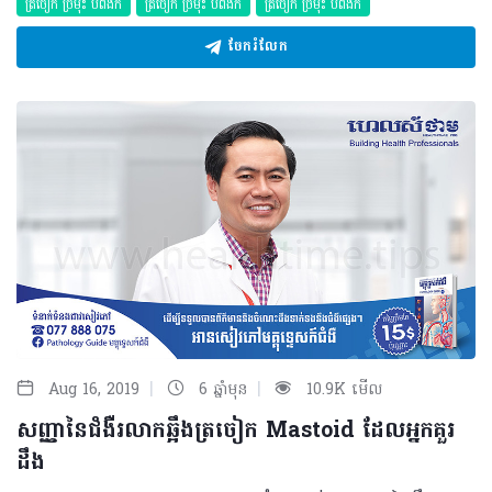
ត្រចៀក ច្រមុះ បំពង់ក
ត្រចៀក ច្រមុះ បំពង់ក
ត្រចៀក ច្រមុះ បំពង់ក
ចែករំលែក
|
|
Aug 16, 2019
6 ឆ្នាំមុន
10.9K មើល
សញ្ញានៃជំងឺរលាកឆ្អឹងត្រចៀក Mastoid ដែលអ្នកគួរ
ដឹង