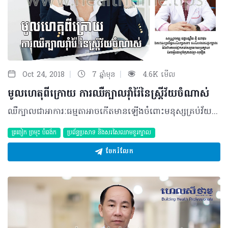
|
|
Oct 24, 2018
7 ឆ្នាំមុន
4.6K មើល
មូលហេតុពីក្រោយ ការឈឺក្បាលរ៉ាំរ៉ៃនៃស្ត្រីវ័យចំណាស់
ឈឺក្បាលជាអាការៈធម្មតាអាចកើតមានឡើងចំពោះមនុស្សគ្រប់វ័យនៅពេលគិតច្រើន ប៉ុន្តែប្រសិនបើកើតចំពោះស្ត្រីវ័យចំណាស់ជាប្រចាំវិញនោះ វាអាចជាសញ្ញានៃផលប៉ះពាល់ធ្ងន់ធ្ងរមួយចំនួន ដែលតម្រូវឲ្យមានការព្យាបាលជាមួយវេជ្ជបណ្ឌិតឯកទេស។ សំណួរ ៖ ម្តាយរបស់ខ្ញុំមានអាយុ ៤៧ឆ្នាំ កម្ពស់១.៥៧ម៉ែត្រ ទម្ងន់ ៥៣គីឡូក្រាម និងមានមុខរបរជាមេផ្ទះ។ គាត់មានបញ្ហាសុខភាព ដោយគិតច្រើន ភ័យរន្ធត់ មានអារម្មណ៍ឈឺក្បាល ហើយគាត់មានជំងឺទាក់ទងនឹងសរសៃឈាមបេះដូងដែលអាការៈនេះកើតឡើងអស់រយៈពេល ៤ ទៅ៥ឆ្នាំទៅហើយ។ តើធ្វើដូចម្តេចទើបម្តាយរបស់ខ្ញុំអាចបាត់ឈឺក្បាល? ចម្លើយ ៖ ប្រហែលជាម្តាយរបស់ប្អូនមានការគិត និងព្រួយបារម្ភច្រើនលើជំងឺបេះដូងរបស់គាត់ និងដោយសារគាត់ជាមេផ្ទះផងនោះគាត់អាចមានបញ្ហាស្មុគស្មាញខ្លះ ដែលនាំឲ្យគាត់មានការឈឺក្បាលរ៉ាំរ៉ៃ ដោយសារការគិតរបស់គាត់។ ករណីនេះ គាត់គួរតែពិនិត្យ និងពិភាក្សាជាមួយវេជ្ជបណ្ឌិត ជំនាញប្រព័ន្ធសរសៃប្រសាទខួរក្បាលឲ្យបានច្បាស់លាស់ ព្រោះនេះជាជំងឺរ៉ាំរ៉ៃជាប់ទាក់ទង នឹងខួរក្បាល ឬមួយជំងឺបេះដូង ដើម្បីឲ្យគាត់ធូរស្រាលចិត្ត និងទទួលការព្យាបាលឲ្យត្រឹមត្រូវ នោះទើបការឈឺក្បាលរបស់គាត់អាចនឹងប្រសើរឡើង។ បកស្រាយដោយ ៖​ សាស្ត្រាចារ្យ វេជ្ជបណ្ឌិត ជុំ ណាវុធ ឯកទេសប្រព័ន្ធសរសៃប្រសាទ សរសៃឈាមខួរក្បាល និងជានាយផ្នែកសរសៃប្រសាទខួរក្បាល នៃមន្ទីរពេទ្យមិត្តភាពខ្មែរ-សូវៀត ©2018 រក្សាសិទ្ធិគ្រប់យ៉ាង​ដោយ Healthtime Corporation ចំពោះគ្រប់អត្ថបទដោយគ្មានផ្នែកណាមួយត្រូវបោះពុម្ពផ្សាយចូលប្រព័ន្ធអ៊ីនធឺណែត ឧបករណ៍អេឡិចត្រូនិក អាត់ជាសំឡេង ឬថតចំលងគ្រប់រូបភាពដោយគ្មានការអនុញ្ញាតឡើយ
ត្រចៀក ច្រមុះ បំពង់ក
ប្រព័ន្ធប្រសាទ និងសរសៃឈាមខួរក្បាល
ចែករំលែក