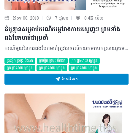
|
|
Nov 08, 2018
7 ឆ្នាំមុន
8.4K មើល
ដំបូន្មានសម្រាប់ករណីកម្តៅរាងកាយស្ទេញៗ ព្រមទាំង
ពងបែកមាត់ជាប្រចាំ
ករណីមួយនៃការពងបែកមាត់ត្រូវបានលើកយកមកបកស្រាយរួចមកហើយកាលពីលេខមុន ដូច្នេះ សម្រាប់ខែនេះ អ្នកនឹងស្វែងយល់អំពីករណីប្រហាក់ប្រហែល មួយទៀត ដែលរួមជាមួយនឹងអាការៈឡើងកម្តៅផងដែរ។ តើដំបូន្មានអ្វីខ្លះនឹងត្រូវបានផ្តល់ជូនចំពោះករណីនេះ? សំណួរ៖ ខ្ញុំមានអាយុ ២៣ឆ្នាំ ភេទស្រី កម្ពស់ ១.៦២ម៉ែត្រ ទម្ងន់ ៤៥ គីឡូក្រាម ជានិស្សិត។ រាងកាយរបស់ខ្ញុំតែងមានកម្តៅស្ទេញៗជាប្រចាំ និងមានឡើងពងបែក ក្នុងមាត់ ទោះបីជាព្យាយាមបរិភោគទឹកច្រើនហើយក៏ដោយ។ តើអាការៈនេះប្រក្រតីឬទេ? តើខ្ញុំគួរធ្វើដូចម្តេចដើម្បីចៀសផុតពីអាការៈទាំងនេះ? ចម្លើយ៖ ជាទូទៅពាក្យថាកម្តៅស្ទេញៗដែលយើងនិយមនិយាយ មិនយកជាការបានទេ ប្រសិនមិនមានការប្រើប្រាស់ទែរម៉ូម៉ែត្រសម្រាប់ស្ទង់ឲ្យបានត្រឹមត្រូវ។ គួរបញ្ជាក់ថា សីតុណ្ហភាពជាក់លាក់របស់ខ្លួនយើង អាចកំណត់បានដោយវាស់ជាមួយ នឹងទែម៉ូម៉ែត្រហើយបូកថែមកន្លះ តែវាក៏ប្រែប្រួល ទៅតាមស្ថានភាព នៅពេលវាស់ផ្ទាល់ផងដែរដូចជា ការវាស់នៅពេលព្រឹកព្រលឹម ឬទើបនឹងហាលថ្ងៃហើយ ឬក្រោយការលេងកីឡាជាដើម។ ដូចនេះ យកល្អ គួរវាស់កម្តៅក្រោយពី ការសម្រាកបន្តិចសិន។ កម្តៅដែលហៅថាក្តៅខ្លួនគឺចាប់ពី ៣៨.៣អង្សា ហើយកម្តៅធម្មតាគឺ ៣៧អង្សា ឬ៣៦.៥អង្សា ឬយ៉ាងទាប ៣៦អង្សា។ ទោះយ៉ាងណា ប្រសិនបើប្អូនពិតជាក្តៅខ្លួនមែន សំណួរបន្ទាប់គឺចង់សួរប្អូនថា តើប្អូនមានអាការៈញ័រទ្រូង បេះដូងដើរញាប់ ស្រកគីឡូ ឆាប់ខឹងឆេវឆាវឬទេ? ដែលទាំងនេះ អាចជាសញ្ញានៃការឡើងក្រពេញទីរ៉ូអ៊ីត ដែលបង្កើននូវការបញ្ចេញអ័រម៉ូនធ្វើឲ្យមានអារម្មណ៍ថាក្តៅភាយៗជាប្រចាំ។ ដូចនេះ ដើម្បីអាចសន្និដ្ឋានបានទាល់តែ គ្រូពេទ្យធ្វើការប្រមូលព័ត៌មានបន្ថែមទៀតពីប្អូន។ រីឯការពងបែកមាត់របស់ប្អូន ក៏អាចសាកល្បងបរិភោគទឹកឲ្យបានច្រើន ការធ្វើអនាម័យមាត់ធ្មេញ ខ្ពុរមាត់ក្រោយបរិភោគ ប្តូរច្រាស់ដុសធ្មេញ និងប្រើច្រាស់ដែលទន់ជាដើម ដោយប្អូនមិនបាច់បារម្ភពេកឡើយ ពីព្រោះវាអាចជាបញ្ហាធម្មតាដែលមនុស្សទូទៅ សុទ្ធតែអាចជួបប្រទះ។ រីឯដំបូន្មានចំពោះបញ្ហាក្តៅខ្លួនស្ទេញៗរបស់ប្អូន អាចផ្តល់ជូនបានលុះត្រាតែដឹងកម្តៅច្បាស់លាស់របស់ប្អូន ប៉ុន្តែ ការក្តៅខ្លួនពិតប្រាកដ គឺតែងតែមានបញ្ហានៅពីក្រោយមួយ ដែលគួរតែត្រូវបានពិនិត្យឲ្យបានច្បាស់លាស់ និងធ្វើការព្យាបាលទៅលើឫសគល់ នៃមូលហេតុនោះផ្ទាល់តែម្តង។ បកស្រាយដោយ៖ វេជ្ជបណ្ឌិត បូរី សុថ្ថារិទ្ធ ឯកទេសវេជ្ជសាស្រ្តទូទៅ និងជំងឺឆ្លង ព្រមទាំងជាប្រធានផ្នែកជំងឺទូទៅ និងជំងឺឆ្លង នៃមន្ទីរពេទ្យកាល់ម៉ែត ©2018 រក្សាសិទ្ធិគ្រប់យ៉ាង​ដោយ Healthtime Corporation ចំពោះគ្រប់អត្ថបទដោយគ្មានផ្នែកណាមួយត្រូវបោះពុម្ពផ្សាយចូល ប្រព័ន្ធអ៊ីនធឺណែតឧបករណ៍អេឡិចត្រូនិកអាត់ជាសំឡេងឬថតចំលងគ្រប់រូបភាពដោយគ្មានការអនុញ្ញាតឡើយ
ត្រចៀក ច្រមុះ បំពង់ក
ត្រចៀក ច្រមុះ បំពង់ក
ក្អក ផ្តាសាយ ក្តៅខ្លួន
ក្អក ផ្តាសាយ ក្តៅខ្លួន
ក្អក ផ្តាសាយ ក្តៅខ្លួន
ក្អក ផ្តាសាយ ក្តៅខ្លួន
ចែករំលែក