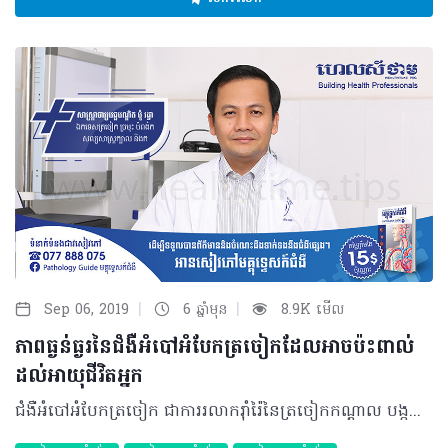
|
|
Sep 06, 2019
6 ឆ្នាំមុន
8.9K មើល
ភាពធ្ងន់ធ្ងរនៃជំងឺអំបៅអំបែកត្រចៀកដែលអាចប៉ះពាល់
ដល់អាយុជីវិតអ្នក
ជំងឺអំបៅអំបែកត្រចៀក ជាការរលាករ៉ាំរ៉ៃនៃត្រចៀកកណ្តាល បង្កឡើងដោយសារមេរោគ។ តាមការប៉ាន់ប្រមាណប្រជាជនកម្ពុជាភាគច្រើនបាននិងកំពុងប្រឈមជាមួយបញ្ហានេះ ដែលស្តែងឡើងតាមសណ្ឋាននៃអំបៅអំបែកធម្មតា និងអំបៅអំបែកកម្រិតធ្ងន់ហើយបង្កឲ្យមានគ្រោះថ្នាក់ដោយមិនដឹងខ្លួន។ បុគ្គលប្រឈមខ្ពស់ ភាគច្រើនជំងឺអំបៅអំបែកត្រចៀកកើតមានលើក្មេងតូចៗអាយុក្រោម ៧ឆ្នាំ ដោយសាររន្ធមួយដែលឆ្លងពីត្រចៀកកណ្តាលមកច្រមុះមានប្រវែងខ្លី ធំហើយផ្តេកដែលជាលក្ខខណ្ឌមួយងាយឲ្យមេរោគឆ្លងចូល។ មួយវិញទៀតអំបៅអំបែកនេះ កើតមានក្នុងកម្រិតគួរឲ្យកត់សម្គាល់ចំពោះកុមារដែលរស់នៅក្នុងតំបន់កង្វះអនាម័យ និងកង្វះអាហារូបត្ថម្ភផងដែរ។ មូលហេតុ ការកកើតនៃជំងឺអំបៅអំបែក ទាក់ទងជាពិសេសទៅនឹងការចម្លងរោគនៅសរីរាង្គផ្លូវដង្ហើមផ្នែកខាងលើ។ មានកត្តារួមផ្សំផ្សេងៗទៀតផងដែរដូចជាការកើតជំងឺផ្តាសាយញឹកញាប់ ជំងឺឆ្លងនៃផ្លូវដង្ហើមខាងលើកញ្ជ្រឹល ក្អកមាន់ ការដុះសាច់បំពង់ក សាច់ដុះពីច្រមុះមកក ការរលាកប្រអប់ឆ្អឹងស៊ីនីសសងខាងច្រមុះ អាល្លែកហ្ស៊ីច្រមុះ ការមានដុំសាច់នៅចន្លោះច្រមុះ និងបំពង់ក ការដាក់ ឬប្រើឧបករណ៍ឃាត់ឈាមនៅច្រមុះណែនពេកនាំឲ្យស្ទះរន្ធដល់ត្រចៀកកណ្តាល និងភាពមិនធម្មតានៃច្រមុះ ឬឆែបមាត់។ រោគសញ្ញា សញ្ញាណដំបូង អ្នកជំងឺអំបៅអំបែកអាចមានការឈឺចាប់ ថយចុះសមត្ថភាពក្នុងការស្តាប់ ឬស្តាប់មិនឮតែម្តង ហ៊ឹងត្រចៀក ក្តៅខ្លួន ក្រដាសត្រចៀកឡើងក្រហម ប៉ោងចេញក្រៅ នៅពេលបែក ឬធ្លាយក្រដាសត្រចៀកនោះនឹងមានហូរទឹកចេញពីត្រចៀកមកក្រៅ។ ការធ្វើរោគវិនិច្ឆ័យ អ្នកជំងឺនឹងតម្រូវឲ្យធ្វើការពិនិត្យត្រចៀក សម្អាតត្រចៀកប្រសិនមានហូរទឹកចេញមកក្រៅ បន្ទាប់មកពិនិត្យដោយអង់ដូស្កុប ឬអូតូស្កុប ដាក់ចូលក្នុងត្រចៀក ហើយវានឹងបង្ហាញនូវរូបភាពដូចជាការរហែកក្រដាសត្រចៀករួមជាមួយខ្ទុះនៅជាប់នឹងក្រដាសត្រចៀកដែលរហែកនោះ មានហូរទឹកចេញពីត្រចៀក ហើម ក្រហម និងអាចមើលឃើញដល់ត្រចៀកកណ្តាល។ ការព្យាបាល ជាទូទៅ អ្នកជំងឺនឹងត្រូវព្យាបាលទៅតាមសណ្ឋាននៃអំបៅអំបែក រួមមាន៖ • អំបៅអំបែកធម្មតា ដែលគ្រាន់តែមានការហូរទឹក ការរហែកក្រដាសត្រចៀកដែលមិនប៉ះពាល់ដល់អាយុជីវិត អ្នកជំងឺនឹងត្រូវព្យាបាលដោយការប្រើថ្នាំសម្ងួតទឹកដែលហូរចេញពីត្រចៀក និងបិតក្រដាសត្រចៀករហែកដែលជួយដល់ការស្តាប់ឲ្យបានប្រហែលនឹងត្រចៀកធម្មជាតិរបស់អ្នកជំងឺហើយលែងមានហូរទឹកតទៅទៀត។ • អំបៅអំបែកកម្រិតធ្ងន់ធ្ងរ ដែលអាចប៉ះពាល់ដល់អាយុជីវិត ឬអំបៅអំបែកដែលមាន cholesteatoma អ្នកជំងឺនឹងតម្រូវឲ្យធ្វើការព្យាបាលដោយការវះកាត់ធំ ដើម្បីធ្វើការសម្អាតក្នុងប្រអប់ត្រចៀកកណ្តាល ដោយយកចេញនៃ cholesteatoma ធ្វើការកោសនូវឆ្អឹងពុកៗចេញ និងជួយឲ្យអ្នកជំងឺស្តាប់បានវិញតាមកម្រិតសមស្របមួយ។ ផលវិបាក ការពុំទទួលបានការព្យាបាលត្រឹមត្រូវ ឬយឺតយ៉ាវជំងឺអំបៅអំបែកអាចធ្វើឲ្យប៉ះពាល់ដល់សមត្ថភាពនៃការស្តាប់ ទៅជាស្តាប់មិនឮ មានហៀរទឹកពីក្នុងរន្ធត្រចៀក និងប៉ះពាល់ដល់ទំនាក់ទំនងក្នុងសង្គម។ លក្ខណៈធ្ងន់ធ្ងរផ្សេងទៀត អាចឲ្យអ្នកជំងឺមានការវិវឌ្ឍទៅជា វៀចមាត់ដោយសារមានការបំផ្លាញសរសៃប្រសាទទី៧ ងាយវិលមុខពេលងាកចុះឡើងបន្តិចបន្តួច មេរោគឆ្លងដល់ខួរក្បាល បង្កឲ្យរលាកស្រោមខួរ អាប់សែក្នុងខួរក្បាល និងអាចឲ្យអ្នកជំងឺស្លាប់បាន។ វិធីសាស្ត្របង្ការ ការពារពីមូលហេតុ ដោយត្រូវស្វែងរកការព្យាបាលឲ្យបានទាន់ពេលវេលាប្រសិនមានជំងឺឆ្លងនៅប្រព័ន្ធដង្ហើមផ្នែកខាងលើ ករណីមានដុះសាច់បំពង់កអាចនឹងតម្រូវឲ្យកាត់ចេញ បើមានដុះសាច់នៅតំបន់ចន្លោះច្រមុះ-កចំពោះក្មេង ត្រូវកោសចេញ និងកាត់បន្ថយ ឬទប់ស្កាត់បញ្ហាអាល្លែកហ្ស៊ី។ សម្រាប់អ្នកប្រកបវិជ្ជាជីវសុខាភិបាល ប្រសិនជួបអ្នកជំងឺអំបៅអំបែកសូមប្រញាប់បញ្ជូនមកកាន់ផ្នែកត្រចៀក ច្រមុះ បំពង់ក សល្យសាស្ត្រក្បាល និងកឲ្យបានទាន់ពេលវេលា ព្រោះមួយផ្នែកតូចនៃបញ្ហានេះអាចប៉ះពាល់ដល់ទំនាក់ទំនងក្នុងសង្គម និងអាចបង្កគ្រោះថ្នាក់ដល់អាយុជីវិត។ ចំពោះប្រជាជនគ្រប់រូបបើមានសញ្ញាសង្ស័យណាមួយដូចខាងលើសូមប្រឹក្សាជាមួយគ្រូពេទ្យជាបន្ទាន់ដើម្បីទទួលបានការព្យាបាលសមស្រប និងទាន់ពេលវេលា។ អត្ថបទ៖ ដកស្រង់ចេញពីទស្សនាវដ្តី ហេលស៍ថាម ប្រូ លេខ​ ៨៣ បកស្រាយដោយ៖ សាស្ត្រាចារ្យវេជ្ជបណ្ឌិត ប៉ូ រដ្ឋា ឯកទេសត្រចៀក ច្រមុះ បំពង់ក សល្យសាស្ត្រក្បាល និងក មានតួនាទីជាប្រធានបច្ចេកទេសនៃមន្ទីរពេទ្យព្រះអង្គឌួង និងជាអនុប្រធានមន្ទីរសំរាកព្យាបាលលុច្ស 2019 រក្សាសិទ្ធិគ្រប់យ៉ាង​ដោយ Healthtime Corporation ចំពោះគ្រប់អត្ថបទដោយគ្មានផ្នែកណាមួយត្រូវបោះពុម្ពផ្សាយចូលប្រព័ន្ធអុីនធឺណែតឧបករណ៍អេឡិចត្រូនិកអាត់ជាសំឡេងឬថតចំលងគ្រប់រូបភាពដោយគ្មានការអនុញ្ញាតឡើយ