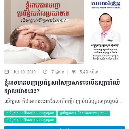
|
|
Jul 10, 2019
7 ឆ្នាំមុន
5.4K មើល
ខ្ញុំអាចមានបញ្ហាប្រព័ន្ធសរសៃប្រសាទទេបើឧស្សាហ៍ឈឺ
ក្បាលយ៉ាងនេះ?
ឈឺក្បាល គឺជាអាការៈរោគដែលកើតញឹកញាប់លើបុគ្គលគ្រប់រូបពិសេសអ្នកដែលមានការងារមមាញឹក។ ប៉ុន្តែរោគសញ្ញាឈឺក្បាលនេះក៏អាចជាប់ពាក់ព័ន្ធទៅនឹងជំងឺមួយចំនួនផងដែរដូចជាបញ្ហាប្រព័ន្ធប្រសាទជាដើម។ ប៉ុន្តែប្រសិនការឈឺចាប់កើតឡើងនៅផ្នែកខាងក្រោយនៃក្បាលដែលសង្ស័យថាប៉ះពាល់ទៅនឹងប្រព័ន្ធប្រសាទ ករណីរបស់អ្នកប្រហែលជាអាចដូចទៅនឹងករណីខាងក្រោម៖ សំណួរ៖ ខ្ញុំបាទអាយុ ៣២ឆ្នាំ កម្ពស់ ១ម៉ែត្រ៧៦ ទម្ងន់ ៦៥ គីឡូក្រាម ជាវិស្វករអគ្គិសនី។ ខ្ញុំមានបញ្ហាឈឺក្បាលមួយចំហៀងផ្នែកខាងក្រោយដែលកើតឡើងយូរៗម្តងតែមិនងាយបាត់។ ពេលខ្លះអាចឈឺពេញមួយសប្តាហ៍ ហើយការឈឺនេះបានធូរស្រាលខ្លះនៅពេលគេង។ ខ្ញុំបានប្រើប្រាស់ថ្នាំបំបាត់ការឈឺចាប់ដែលមានផ្សំ Paracetamol និង Ibuprofene ៣ដងក្នុងមួយថ្ងៃជារៀងរាល់ថ្ងៃដោយខ្លួនឯងនៅពេលមានអាការៈនេះ។ តើអាការៈនេះប៉ះពាល់ប្រព័ន្ធសរសៃប្រសាទឬយ៉ាងណា? តើខ្ញុំគួរធ្វើដូចម្តេច? ចម្លើយ៖ ចំពោះការឈឺក្បាលមួយចំហៀងផ្នែកខាងក្រោយ និងពេញមួយសប្តាហ៍ តែយើងមិនដឹងថាការឈឺនេះប៉ុន្មានថ្ងៃក្នុងមួយសប្តាហ៍ និងឈឺម្តងប៉ុន្មានម៉ោង។ ចំពោះការប្រើប្រាស់ថ្នាំបំបាត់ការឈឺចាប់គ្រាន់តែជួយបន្ធូរការឈឺចាប់បណ្តោះអាសន្នប៉ុណ្ណោះ ម្យ៉ាងទៀតថ្នាំបំបាត់ការឈឺចាប់មានកម្រិតផ្សេងៗគ្នា និងមិនដឹងថាអ្នកជំងឺញ៉ាំ ៣ដងក្នុងមួយថ្ងៃក្នុងកម្រិតណាដែលមិនបាត់នោះទេ។ បើតាមការរៀបរាប់ខាងលើអាចទាក់ទងនឹងជំងឺប្រកាំងប៉ុន្តែលោកគួរតែជួបពិភាក្សាជាមួយគ្រូពេទ្យឯកទេសប្រព័ន្ធសរសៃប្រសាទខួរក្បាលដើម្បីធ្វើរោគវិនិច្ឆ័យឲ្យបានត្រឹមត្រូវហើយបើមិនមានអ្វីពាក់ព័ន្ធនឹងផ្នែកខួរក្បាលទេលោកគ្រាន់តែទទួលការព្យាបាលឲ្យបានត្រឹមត្រូវនិងដោយទៀងទាត់ក្នុងរយៈពេល៣ខែនោះអាការៈលោកនឹងអាចមានភាពប្រសើរឡើង។ បកស្រាយដោយ៖ សាស្រ្តាចារ្យមហាបរិញ្ញា ជុំ ណាវុធ ឯកទេសប្រព័ន្ធសរសៃប្រសាទសរសៃឈាមខួរក្បាល និងជានាយផ្នែកសរសៃប្រសាទខួរក្បាលនៃមន្ទីរពេទ្យមិត្តភាពខ្មែរ-សូវៀត អត្ថបទ៖ ដកស្រង់ចេញពីទស្សនាវដ្ដី ហេលស៍ថាម ប្រូ លេខ ៧៩ ©2019 រក្សាសិទ្ធិគ្រប់យ៉ាង​ដោយ Healthtime Corporation ចំពោះគ្រប់អត្ថបទដោយគ្មានផ្នែកណាមួយត្រូវបោះពុម្ពផ្សាយចូលប្រព័ន្ធអុីនធឺណែតឧបករណ៍អេឡិចត្រូនិកអាត់ជាសំឡេងឬថតចំលងគ្រប់រូបភាពដោយគ្មានការអនុញ្ញាតឡើយ
ប្រព័ន្ធប្រសាទ និងសរសៃឈាមខួរក្បាល
ប្រព័ន្ធប្រសាទ និងសរសៃឈាមខួរក្បាល
ប្រព័ន្ធប្រសាទ និងសរសៃឈាមខួរក្បាល