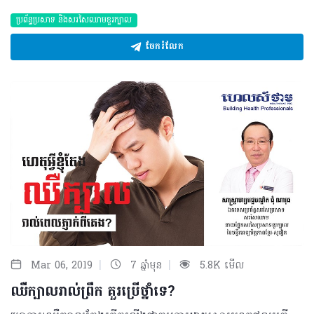
ប្រព័ន្ធប្រសាទ និងសរសៃឈាមខួរក្បាល
ចែករំលែក
|
|
Mar 06, 2019
7 ឆ្នាំមុន
5.8K មើល
ឈឺក្បាលរាល់ព្រឹក គួរប្រើថ្នាំទេ?