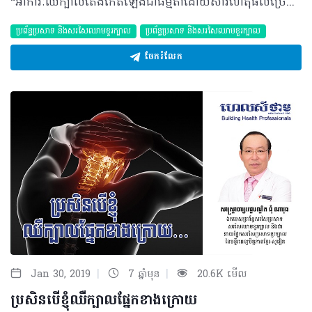
“អាការៈឈឺក្បាលតែងកើតឡើងជាធម្មតាដោយសារហេតុផលច្រើនយ៉ាងដូចជាការគេងមិនគ្រប់គ្រាន់ ស្រេ្តស ឬការជួបប្រទះនឹងរឿងរ៉ាវដែលតែងកើតមានប្រចាំថ្ងៃ ប៉ុន្តែប្រសិនអ្នកឈឺនៅពេលព្រឹកព្រលឹមវិញនោះ មូលហេតុអាចមានលើសពីនេះ។” សំណួរ៖ ខ្ញុំបាទអាយុ២១ឆ្នាំ កម្ពស់១ម៉ែត្រ៧០ ទម្ងន់៥៦គីឡូក្រាម មុខរបរជាបុគ្គលិកផ្នែកលក់ក្នុងក្រុមហ៊ុនឯកជនមួយ។ រយៈពេលជាង ៥ខែមកនេះ ខ្ញុំតែងឈឺក្បាលរាល់ព្រឹក បន្ទាប់ពីក្រោកពីគេង និងមានអាការៈវិលមុខជាប្រចាំ។ ខ្ញុំមិនធ្លាប់បានទៅព្យាបាល ឬប្រើថ្នាំប្រចាំកាយអ្វីមួយទេ។ តើរោគសញ្ញាខាងលើបណ្តាលមកពីមូលហេតុអ្វី? តើខ្ញុំគួរធ្វើដូចម្តេច? ចំលើយ៖ ចំពោះការឈឺក្បាលនៅពេលព្រឹក បន្ទាប់ពីក្រោកពីគេង អាចកើតមានលើមនុស្សទូទៅដូចគ្នា។ ហេតុនេះចំពោះករណីប្អូនគួរពិចារណាថា តើគេងបានគ្រប់គ្រាន់ទេ មានយល់សប្តិពេលគេង ឬអត់ មានឈឺក្បាល ក្អួតចង្អោរ ឬព្រិលភ្នែកដែរឬទេ? បើមានករណីទាំងនេះបន្ថែមពីការឈឺក្បាល គួរតែទៅជួបវេជ្ជបណ្ឌិត មានជំនាញឯកទេសខាងជំងឺខួរក្បាល។ គួរចងចាំថាចំពោះការឈឺក្បាលណាដែលមិនចាំបាច់ព្យាបាល គួរកុំផ្សំថ្នាំញ៉ាំដោយខ្លួនឯងដោយមិនបានឆ្លងកាត់ការប្រឹក្សាយោបល់ជាមួយវេជ្ជបណ្ឌិត ហើយចំពោះជំងឺខ្លះអាចទទួលដំបូន្មានពីគ្រូពេទ្យ ដោយចាំបាច់ប្រើប្រាស់ថ្នាំបានតាមវេជ្ជបញ្ជា ឬមិនចាំបាច់ក៏អាចធ្វើឲ្យជំងឺជាសះស្បើយបាន។ បកស្រាយដោយ៖ សាស្ត្រាចារ្យវេជ្ជបណ្ឌិត ជុំ ណាវុធ ឯកទេសប្រព័ន្ធសរសៃប្រសាទ សរសៃឈាម នាយផ្នែកសរសៃប្រសាទខួរក្បាលនៃមន្ទីរពេទ្យមិត្តភាពខ្មែរ-សូវៀត ©2019 រក្សាសិទ្ធិគ្រប់យ៉ាង​ដោយ Healthtime Corporation ចំពោះគ្រប់អត្ថបទដោយគ្មានផ្នែកណាមួយត្រូវបោះពុម្ពផ្សាយចូល ប្រព័ន្ធអ៊ីនធឺណែតឧបករណ៍អេឡិចត្រូនិកអាត់ជាសំឡេងឬថតចំលងគ្រប់រូបភាពដោយគ្មានការអនុញ្ញាតឡើយ
ប្រព័ន្ធប្រសាទ និងសរសៃឈាមខួរក្បាល
ប្រព័ន្ធប្រសាទ និងសរសៃឈាមខួរក្បាល
ចែករំលែក
|
|
Jan 30, 2019
7 ឆ្នាំមុន
20.6K មើល
ប្រសិន​បើ​​ខ្ញុំ​ឈឺក្បាល​ផ្នែកខាង​ក្រោយ