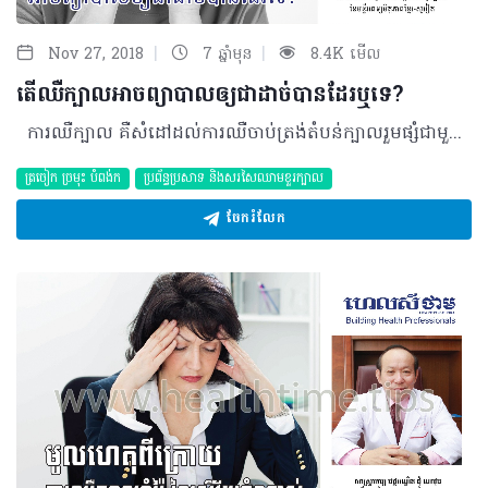
|
|
Nov 27, 2018
7 ឆ្នាំមុន
8.4K មើល
តើឈឺក្បាលអាចព្យាបាលឲ្យជាដាច់បានដែរឬទេ?
ការឈឺក្បាល គឺសំដៅដល់ការឈឺចាប់ត្រង់តំបន់ក្បាលរួមផ្សំជាមួយការឈឺនៅត្រង់ភ្នែក ត្រចៀក មុខ ឬកញ្ចឹងកជាដើម។ វាជាបញ្ហាសរសៃប្រសាទមួយដែលតែងជួបប្រទះចំពោះមនុស្សគ្រប់វ័យទាំងអស់ ជាពិសេសកើតឡើងកាន់តែញឹកញាប់ទៅលើមនុស្សពេញវ័យ និងប្រែជាថយចុះទៅវិញនៅពេលវ័យកាន់តែចាស់។ ថ្វីត្បិតការឈឺក្បាលមិនបង្កឲ្យមានគ្រោះថ្នាក់ធ្ងន់ធ្ងរដល់សុខភាព ប៉ុន្តែវាពិតជារំខានដល់ការងារ ក៏ដូចជាការរស់នៅប្រចាំថ្ងៃរបស់អ្នកខ្លាំងណាស់។ ដូច្នេះ អ្នកគួរស្វែងរកការព្យាបាលមួយដ៏សមស្របជាមួយគ្រូពេទ្យជំនាញ ជាជាងការប្រើប្រាស់ថ្នាំដោយខ្លួនឯងដែលជាហេតុបង្កឲ្យបញ្ហាកាន់តែធ្ងន់ធ្ងរ។ សំណួរ៖ ខ្ញុំបាទអាយុ២១ឆ្នាំ ភេទប្រុស កម្ពស់១ម៉ែត្រ៦០ ទម្ងន់៥៤គីឡូក្រាម មុខរបរជានិស្សិត។ យូរៗម្តងខ្ញុំមានរោគសញ្ញាឈឺក្បាល និងថប់ដង្ហើម ហើយធ្លាប់ទទួលបានការព្យាបាលដោយប្រើប្រាស់ថ្នាំប៉ាណាដុល ឬប្រូខូល ប៉ុន្តែមិនមានប្រើថ្នាំប្រចាំកាយអ្វីទេ។ ខ្ញុំចង់សួរថា តើហេតុអ្វី មនុស្សត្រូវតែឈឺក្បាល? តើការឈឺក្បាលនេះ អាចព្យាបាលឲ្យជាដាច់បានទេ? ចម្លើយ៖ ការឈឺក្បាលចែកចេញជាពីរ ការឈឺក្បាលដោយអារម្មណ៍ និងការឈឺលើប្រព័ន្ធប្រសាទខួរក្បាល។ គ្មាននរណាម្នាក់ដែលមិនធ្លាប់ឆ្លងកាត់ការឈឺក្បាលនោះទេ។ ការឈឺចាប់ជាការផ្តល់ព័ត៌មានតាមរយៈកន្លែងផ្សេងៗមកឲ្យខួរក្បាល ដែលហៅថាមណ្ឌលប្រសាទកណ្តាល ដែលជាអ្នកបកប្រែការឈឺចាប់ ហេតុនេះបានជាពេលយើងគេងលក់ ឬប្រើថ្នាំសន្តំ នោះការឈឺចាប់ គឺលែងមាន។ អារម្មណ៍ឈឺក្បាលមានការព្យាបាលសាមញ្ញដោយគ្រាន់តែលុបបំបាត់មូលហេតុដែលធ្វើឲ្យឈឺក្បាលណាមួយ។ មុខរបរជានិស្សិតតែងតែមានការឈឺក្បាលដោយសារតែមានភាពរវល់នឹងការសិក្សា។ ការហាត់ប្រាណ សម្រាកឲ្យបានគ្រប់គ្រាន់ និងញ៉ាំអាហារឲ្យបានទៀងទាត់ ស្តាប់ចម្រៀងបន្ធូរភាពតានតឹង ឬពេលក្រោក​ពីគេងអាចញ៉ាំទឹកមួយកែវយឺតៗ ដាក់ដៃលើកញ្ចឹង​ក ងាកកយឺតៗ២ទៅ៥នាទីដោយខ្លួនឯង ក៏អាចមានភាពធូរស្រាលបានខ្លះដែរ។ ការញ៉ាំថ្នាំដែលមិនមានវេជ្ជបញ្ជាត្រឹមត្រូវ ថ្នាំបំបាត់ការឈឺចាប់ អាចបង្កឲ្យកាន់តែឈឺខ្លាំងថែមទៀត។ បកស្រាយដោយ៖ សាស្ត្រាចារ្យ វេជ្ជបណ្ឌិត ជុំ ណាវុធ ឯកទេសប្រព័ន្ធសរសៃប្រសាទ សរសៃឈាមខួរក្បាល និងជានាយកផ្នែកសរសៃប្រសាទខួរក្បាល នៃមន្ទីរពេទ្យមិត្តភាពខ្មែរ-សូវៀត ©2018 រក្សាសិទ្ធិគ្រប់យ៉ាង​ដោយ Healthtime Corporation ចំពោះគ្រប់អត្ថបទដោយគ្មានផ្នែកណាមួយត្រូវបោះពុម្ពផ្សាយចូលប្រព័ន្ធអ៊ីនធឺណែត ឧបករណ៍អេឡិចត្រូនិក អាត់ជាសំឡេង ឬថតចំលងគ្រប់រូបភាពដោយគ្មានការអនុញ្ញាតឡើយ
ត្រចៀក ច្រមុះ បំពង់ក
ប្រព័ន្ធប្រសាទ និងសរសៃឈាមខួរក្បាល
ចែករំលែក