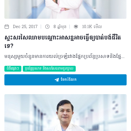
|
|
Dec 25, 2017
8 ឆ្នាំមុន
10.1K មើល
ស្ទះសរសៃឈាមបណ្តោះអាសន្នអាចធ្វើឲ្យបាត់បង់ជីវិត
ទេ?
មនុស្សមួយចំនួនមានការយល់ច្រឡំរវាងផ្នែកប្រព័ន្ធប្រសាទនិងផ្នែកផ្លូវចិត្ត។ដោយឡែកផ្នែកប្រព័ន្ធប្រសាទគឺជាជំងឺទាំងឡាយណា ដែលទាក់ទងទៅនឹង ការខូចខាតដល់មជ្ឈមណ្ឌលប្រសាទកណ្តាល ប៉ះពាល់ដល់បរិប្រសាទ(សរសៃប្រសាទតូចៗ)រំខានដល់មុខងារ៤ធំៗ ក្នុងផ្នែកប្រព័ន្ធប្រសាទ៖ •មុខងារជាន់ខ្ពស់៖ សម្រាប់គិតគូរ ពិចារណា លើភាពសប្បាយរីករាយ ថ្លឹងថ្លែងអារម្មណ៍ •មុខងារចលនា៖ រាល់ចលនា សកម្មភាពរាងកាយទាំងអស់ ស្ថិតនៅក្រោមការបញ្ជារបស់ ប្រព័ន្ធប្រសាទកណ្តាល •មុខងារនៃការដឹង៖ ដឹងដោយអារម្មណ៍ ឬ ដោយការប៉ះ ទាក់ទងនឹងការដឹងដោយញាណ •មុខងារលំនឹងនិងការសម្របសម្រួល។ ចំណោមបញ្ហាដែលអាចប៉ះពាល់ដល់មុខងារចលនា ត្រូវបានស្តែងឡើងជាច្រើនប្រភេទ ដែល Ministroke ក៏ជាជំងឺមួយអាចរំខានដល់មុខងារនេះផងដែរ។ តើអ្វីជា Ministroke? Ministroke ឬក្នុងភាសាបច្ចេកទេសហៅថា Transient Ischemic Attack (TIA) ជាការស្ទះសរសៃឈាមបណ្តោះអាសន្នមានន័យថាវាជាលទ្ធផលដែលកើតឡើងនៅពេលដែលមានការថយចុះនូវបរិមាណឈាម ដោយសារតែការស្ទះ នៃសរសៃឈាមតូចៗដែលទៅចិញ្ចឹមផ្នែកណាមួយនៃខួរក្បាលក្នុងរយៈពេលខ្លី ឬបណ្តោះអាសន្ន(២៤ម៉ោង) នាំឲ្យមានការខូចខាតទៅលើសាច់ខួរក្បាល និងមិនអាចត្រឡប់មករកសភាពធម្មតាវិញបានទេ។ មូលហេតុ និងកត្តាជំរុញ វាមានមូលហេតុជាច្រើនដែលចូលរួមបង្កជាបញ្ហានេះ តែតាមការសិក្សាសង្កេតឃើញថា ការលើសសម្ពាធឈាមគឺជា ភ្នាក់ងារចម្បងដែល បង្កឲ្យមានMinistrokeនេះឡើង។ ក្រៅពីនេះមានកត្តាផ្សេងទៀតដូចជា៖ •កំណកឈាម ដែលភាគច្រើនបង្កឡើងដោយ ជំងឺបេះដូង ជាពិសេសអ្នកដែលមានជំងឺជាំសាច់ដុំបេះដូង (Myocardial Infarction)ដោយបង្កើតបានជាកំណកឈាមហើយអណ្ដែតចូលទៅក្នុងសរសៃឈាម តូចៗ ដែលទៅចិញ្ចឹមខួរក្បាល។ •ការរួមត្បៀតនូវសរសៃឈាមក្នុងខួរក្បាលដែលបណ្ដាលមកពីកត្តាមួយចំនួនដូចជា៖ - ជំងឺសរសៃឈាមតំណពូជ - អ្នកដែលមានវ័យចំណាស់ - អ្នកជំងឺទឹកនោមផ្អែម - បុគ្គលដែលមានលើសជាតិខ្លាញ់ក្នុងឈាម ជាដើម…ដែលបញ្ហាទាំងនេះធ្វើឲ្យខូចនូវរចនាសម្ព័ន្ធរបស់សរសៃឈាមក៏ដូចជាធ្វើឲ្យរលាកសរសៃឈាម។ ចំពោះកត្តាជំរុញផ្សេងទៀតមានដូចខាងក្រោម៖ •អាយុលើសពី៤០ឆ្នាំ •បុគ្គលដែលធាត់ លើសទម្ងន់ ដែលអាច គណនាទៅតាមBMI (Body Mass Index) •គ្រួសារសាច់ញាតិដែលមានប្រវត្តិ ធ្លាប់មាន វិបត្តិកំណកឈាម •មានប្រវត្តិជំងឺបេះដូង ឬប្រឹសបេះដូង •លើសសម្ពាធឈាម និងជាតិខ្លាញ់ក្នុងឈាមខ្ពស់ •អ្នកជំងឺទឹកនោមផ្អែម •អ្នកដែលចូលចិត្តផឹកសុរាច្រើន ឬសេព គ្រឿងញៀន…។ សញ្ញាដែលនឹងលេចឡើងចំពោះអ្នកជំងឺ នៅក្នុង​​ Ministroke វាអាចស្តែងចេញនូវសញ្ញា​ប្រហាក់ប្រហែលនឹងជំងឺStrokeដែរ។ ក្នុងនោះ​មានពាក្យកាត់ជាភាសាអង់គ្លេសដែលអាចឲ្យ​ យើងងាយចាំគឺ FAST ដោយដកស្រង់ ចេញពី ឯកសារ “មគ្គទេសក៍ស្ដីពីការស្ដារលទ្ធភាព ពលកម្មសម្រាប់អ្នកជំងឺគ្រោះថ្នាក់សរសៃឈាមខួរក្បាលនៅកម្ពុជា” ដែលត្រូវបានបោះពុម្ពផ្សាយពីក្រសួងសុខាភិបាលក្នុងឆ្នាំ២០១៦។ FAST មានន័យថា៖ •​F: Face (ខ្សោយមុខ)៖ មុខអ្នកជំងឺអាចមានវៀច ឬធ្លាក់មួយចំហៀង(ឆ្វេងឬស្ដាំ) ភ្លាមៗ •A: Arm (ខ្សោយដៃ)៖ ដៃអ្នកជំងឺអាចទន់ ឬមិនអាចលើកបានភ្លាមៗ •S: Speech (ពិបាកនិយាយ)៖ អ្នកជំងឺអាច មានការប្រែប្រួលការនិយាយភ្លាមៗ ដូចជា និយាយមិនច្បាស់ ឬនិយាយមិនចេញ •T: Time (ពេលវេលា)៖ ពេលវេលាជារឿងសំខាន់សម្រាប់ការព្យាបាល និងសង្គ្រោះជីវិត អ្នកជំងឺ។ ក្រៅពីនេះអ្នកជំងឺអាចមានអាការៈឈឺក្បាល ឬវិល​មុខភ្លាមៗ ស្រវាំង ឬពិការភ្នែក (មួយចំហៀង) ភ្លាមៗ ដែលជាសញ្ញាបន្ថែមលើសញ្ញាគោលដូចបានរៀបរាប់ខាងលើ។ វិធីសាស្រ្តធ្វើរោគវិនិច្ឆ័យ ការធ្វើរោគវិនិច្ឆ័យបានឆាប់គឺជារឿងសំខាន់សម្រាប់អ្នកជំងឺនេះ។ មានវិធីសាស្រ្តក្នុងកា​វិនិច្ឆ័យជាច្រើនដែលយើងនឹងធ្វើចំពោះអ្នកជំងឺនេះ។យើងត្រូវធ្វើការពិនិត្យអ្នកជំងឺចាប់ពីក្បាលដល់ចុងជើងដោយ៖ •ផ្នែកក្បាល៖ គឺអ្នកជំងឺមានសភាពឈឺក្បាលភ្លាមៗហើយមុខចាប់ផ្ដើមវៀចមួយចំហៀងស្របពេលនោះការនិយាយស្ដីរបស់អ្នកជំងឺ ក៏មានការប្រែប្រួល ដោយនិយាយស្ដាប់មិនច្បាស់ និងនិយាយស្ដាប់គ្នាមិនបាន •ផ្នែកដៃ៖ ភ្លាមៗអ្នកជំងឺស្រាប់តែទន់ដៃមួយចំហៀង ឬមិនអាចធ្វើចលនាបានតែម្ដង •ផ្នែកជើង៖ ក្នុងពេលនោះជើងបាត់បង់លំនឹងភ្លាមៗ មិនអាចដើរ ឬអង្គុយបាន។ បន្ថែមពីលើការពិនិត្យការថតខួរក្បាលដោយស៊ីធីស្គែនឬអ៊ឹមរ៉ាយ(MRI)បង្កភាពងាយស្រួលក្នុងការកំណត់សម្គាល់នូវទីតាំង ឬទំហំនៃការប៉ះពាល់របស់ខួរក្បាល និងអាចញែកចេញភ្លាមៗនូវ Strokeដែលបណ្ដាលមកពីការដាច់សរសៃឈាម ឲ្យ(Hemorrhagic stroke) ឬបញ្ហាផ្សេងៗទៀត ដែលអាចស្ដែងនូវ រោគសញ្ញាប្រហាក់ប្រហែលបាន។ ការធ្វើអេកូ Doppler នៅនឹងសរសៃអាកទែការ៉ូទីត(Caroti​dArteries)គឺសំខាន់សម្រាប់ស្វែងរកថាតើមានការកកស្ទះនូវកំណកឈាមនៅនឹងសរសៃឈាមនេះដែរឬទេ។ ក្នុងករណីសង្ស័យ​ថាមានការស្ទះសរសៃឈាមណាមួយ ដែលផ្ដល់ដោយអេកូ Doppler នោះ យើងអាច ធ្វើការចាក់ទឹកថ្នាំចូលទៅក្នុងសរសៃឈាមដើម្បីរកមើលការស្ទះពិតប្រាកដ​​ហៅថា​Angiographyព្រោះសរសៃអាកទែការ៉ូទីត (Carotid Arteries) ជាសរសៃដែលសំខាន់ក្នុងការដឹកនាំ ឈាមទៅកាន់ខួរក្បាល។ ដូច្នេះយើងចាំបាច់ត្រូវ កំណត់ថាសរសៃនេះគ្មានការកកស្ទះ បើមាន នោះ វានឹងផ្តល់ហានិភ័យខ្ពស់ចំពោះជំងឺ ហើយ យើងក៏នឹងមានវិធានការណ៍ផ្សេងទៀត។ ការព្យាបាលរួមទាំងបច្ចេកទេសផ្សេងទៀតមានដូចជាការពិនិត្យឈាមថតកាំរស្មីអ៊ិចសួតអេកូបេះដូង និងវាស់អគ្គិសនីបេះដូងជាដើម(EKG)។ល។ ការធ្វើរោគវិនិច្ឆ័យនេះនឹងត្រូវបាន​ធ្វើឡើងដោយស្ថាប័នជំនាញផ្នែកប្រព័ន្ធប្រសាទ ដើម្បីបញ្ជាក់ រោគវិនិច្ឆ័យឲ្យបានជាក់លាក់ រួចឈានទៅរកការ ទប់ស្កាត់ឲ្យបានទាន់ពេលវេលា មុននឹងអ្នកជំងឺវិវឌ្ឍទៅរកជំងឺ Stroke​ពិតប្រាកដ។ ការព្យាបាល ការព្យាបាល Ministroke គឺផ្អែកទៅតាមលទ្ធផលនៃរោគវិនិច្ឆ័យខាងលើ និងមូលហេតុដែលបង្ក។ ក្នុងនោះការព្យាបាល​ដោយប្រើឱសថ ដូចជា ពពួកប្រឆាំងកំណកឈាមមាន អាស្ពីរីន (Aspirin) កម្រិតទាបគឺ៧៥ ឬ៨១មីលីក្រាម ដែលជាឱសថសាមញ្ញ និងមិនសូវថ្លៃ លើកលែងតែអ្នកដែលមានជំងឺក្រពះ ទើបធ្វើការប្ដូរទៅក្រុមឱសថផ្សេងទៀត ដូចជា Clopidogrel ជាដើម និងការព្យាបាលដោយវះកាត់ (Angioplasty)។ ក្នុងឱកាសនេះអ្នកជំងឺត្រូវជួបវេជ្ជបណ្ឌិត ឯកទេសដើម្បីស្រាវជ្រាវកត្តាហានិភ័យនៃសរសៃឈាមបេះដូង ។ ពេលវេលាជារឿងសំខាន់ក្នុងការសង្គ្រោះ និងព្យាបាលជំងឺ ដូច្នេះ ប្រសិនបើអ្នកជំងឺមិនបានមកទាន់ពេលវេលាឬមិនបានទទួលការព្យាបាល នោះទេ ការប្រឈមនឹងភាពធ្ងន់ធ្ងររបស់ជំងឺអាចនឹងកើតមាន ហើយឱកាសនៃការកើតឡើងទៅ ជាStrokeក៏អាចនឹងប្រឈមខ្ពស់ដែរ ដែលជំរុញឲ្យអ្នកជំងឺមានពិការភាពជាអចិន្ត្រៃយ៍ ឬរហូតបាត់បង់ជីវិតបាន។ វិធីសាស្ត្របង្ការ ដើម្បីការពារ Ministroke គួរអនុវត្តឲ្យបានដូចខាងក្រោម៖ •ការធ្វើលំហាត់ប្រាណជាប្រចាំ និងរក្សា តុល្យភាពទម្ងន់ខ្លួន •រក្សានូវសម្ពាធឈាមក្នុងករណីមានលើសសម្ពាធឈាម •បរិភោគចំណីអាហារ មិនប្រៃពេក និងមិន ពោរពេញដោយជាតិខ្លាញ់ •ពិសាថ្នាំបញ្ចុះជាតិខ្លាញ់ក្នុងឈាម ក្នុងករណីលើសជាតិខ្លាញ់ខ្ពស់ •គ្រប់គ្រងជាតិស្ករក្នុងឈាមចំពោះអ្នកជំងឺ ទឹកនោមផ្អែម •កាត់បន្ថយការជក់បារី ផឹកស្រា ឬអាចកាត់ផ្តាច់កាន់តែល្អ •ការជួបជាមួយគ្រូពេទ្យ ដើម្បីពិនិត្យសុខភាពជាទៀងទាត់គឺជារឿងដែលសំខាន់បំផុតក្នុងគ្រប់ប្រភេទជំងឺ។ អំឡុងពេលដែលមានMinistroke ឬTIA គឺការបញ្ឈប់នូវលំហូរឈាមទៅចិញ្ចឹមខួរក្បាលក្នុងរយៈពេលខ្លី ឬបណ្តោះអាសន្នមួយ។វាមិនដូចStrokeតែម្តងទេដែលអាចឲ្យមានការខូចខាតនូវសាច់ខួរក្បាលខ្លាំងក្លានិងអាចបង្កជាពិការភាពអចិន្រៃ្តយ៍បាន។ ចំណែកឯរោគសញ្ញា គឺវាអាច ស្តែងចេញប្រហាក់ប្រហែលគ្នាដូចបានរៀបរាប់ខាងលើ(FAST)។ចំណែកឯការធ្វើរោគវិនិច្ឆ័យនិងព្យាបាលទាន់ពេលវេលាគឺជារឿងសំខាន់ដែលអាចកាត់បន្ថយនូវភាពធ្ងន់ធ្ងររបស់អ្នកជំងឺបាន។ ក្រោយមានMinistrokeម្តងហើយអ្នកជំងឺត្រូវតែអនុវត្តតាមការណែនាំរបស់គ្រូពេទ្យ និងមកពិនិត្យជំងឺជាប្រចាំដើម្បីចៀសវាងនូវបញ្ហាម្តងទៀត។ បកស្រាយដោយ ៖ សាស្ត្រាចារ្យ វេជ្ជបណ្ឌិត ជុំ ណាវុធ មហាបរិញ្ញា បណ្ឌិតវេជ្ជសាស្រ្តឯកទេសនិងឯកទេសប្រព័ន្ធសរសៃប្រសាទសរសៃឈាមខួរក្បាល និងជានាយផ្នែកសរសៃប្រសាទខួរក្បាល នៃមន្ទីរពេទ្យមិត្តភាពខ្មែរ-សូវៀត ©2017រក្សាសិទ្ធិគ្រប់យ៉ាងដោយHealthtime Corporationចំពោះគ្រប់អត្ថបទដោយគ្មានផ្នែកណាមួយត្រូវបោះពុម្ពផ្សាយចូលប្រព័ន្ធអ៊ីនធឺណែតឧបករណ៍អេឡិចត្រូនិកអាត់ជាសំឡេងឬថតចំលងគ្រប់រូបភាពដោយគ្មានការអនុញ្ញាតឡើយ
ជំងឺផ្សេងៗ
ប្រព័ន្ធប្រសាទ និងសរសៃឈាមខួរក្បាល
ចែករំលែក