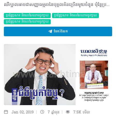
ឈឺក្បាលអាចជាសញ្ញាធម្មតានៃបុគ្គលគិតច្រើនមួយចំនួន ប៉ុន្តែប្រសិនឈឺផ្នែកខាងក្រោយដែលសង្ស័យថាជាផលប៉ះពាល់ខួរក្បាលនោះ ករណីរបស់អ្នកប្រហែលដូចនឹងករណីខាងក្រោម... សំណួរ៖ ខ្ញុំបាទអាយុ២០ឆ្នាំ កម្ពស់១ម៉ែត្រ៧០ ទម្ងន់៦២គីឡូក្រាម មានមុខរបរជានិស្សិត។ ខ្ញុំឧស្សាហ៍ឈឺក្បាលណាស់ ពិសេសនៅផ្នែកខាងក្រោយ និងគេងមិនសូវលក់។ អាការៈនេះកើតឡើងតាំងពីក្មេងៗមកម្លេះ ប៉ុន្តែ ខ្ញុំមិនដែលទទួលបានការព្យាបាលណាមួយទេ ម៉្យាង ខ្ញុំក៏មិនមានប្រើប្រាស់ថ្នាំប្រចាំកាយអ្វីដែរ។ តើការឈឺក្បាលផ្នែកខាងក្រោយបែបនេះជាសញ្ញាណនៃជំងឺអ្វី? តើត្រូវព្យាបាលដោយវិធីណាខ្លះ? ចម្លើយ៖ ចំពោះអាការៈនេះ ប្រសិនបើប្អូនឈឺពីក្មេង កើតនៅទីតាំងដដែល និងមិនមានអាការៈប្រែប្រួលទេ ចំណុចនេះមិនមែនជាបញ្ហាចោទនោះទេ។ ការគេងមិនសូវលក់អាចជះឥទ្ធិពលលើការឈឺក្បាល ហេតុនេះគួរតែរកឲ្យឃើញប្រភពនៃការគេងមិនលក់នេះ ដើម្បីដោះស្រាយការគេងមិនលក់របស់ប្អូន ដែលនាំឲ្យធូរស្រាលដល់ការឈឺក្បាលរបស់ប្អូនផងដែរ។ ម្យ៉ាងទៀត ផ្នែកខាងក្រោយរបស់ខួរក្បាលគឺពាក់ព័ន្ធនឹងគំហើញ បើមានការប៉ះពាល់លើផ្នែកខួរក្បាល គឺអាចមានបញ្ហាដល់ភ្នែក ដូចជាព្រិលភ្នែកផ្នែកខាងឆ្វេង ឬស្តាំជាដើម។ ដូចនេះ ករណីរបស់ប្អូន អាចទាក់ទងនឹងការគេងមិនលក់ មិនទាក់ទងនឹងខួរក្បាលផ្នែកខាងក្រោយទេ។ ទោះជាយ៉ាងណាក៏ដោយ ការជួបពិភាក្សាជាមួយវេជ្ជបណ្ឌិតគឺជារឿងសំខាន់ ព្រោះអាចជួយប្អូនស្រាយនូវបញ្ហាកំពុងមាន និងទទួលបានការពន្យល់ច្បាស់លាស់។ គួរបញ្ជាក់ផងដែរថា ការជួបវេជ្ជបណ្ឌិតមិនសំខាន់តែលើការផ្តល់ថ្នាំតែមួយមុខទេ តែសំខាន់លើដំបូន្មានដែលត្រូវយកទៅប្រើប្រាស់ និងអនុសាសន៍ផ្សេងៗដែលអាចរាប់បញ្ចូលទាំងមាន ឬគ្មានថ្នាំ ឬទាំងពីរ ដែលអាចឲ្យប្អូនជាពីជំងឺឈឺក្បាលនេះបានដែរ។ បកស្រាយដោយ៖ សាស្ត្រាចារ្យវេជ្ជបណ្ឌិត ជុំ ណាវុធ ឯកទេសប្រព័ន្ធសរសៃប្រសាទ សរសៃឈាមខួរក្បាល និងជានាយផ្នែកសរសៃប្រសាទខួរក្បាល នៃមន្ទីរពេទ្យមិត្តភាពខ្មែរ-សូវៀត ©2019 រក្សាសិទ្ធិគ្រប់យ៉ាង​ដោយ Healthtime Corporation ចំពោះគ្រប់អត្ថបទដោយគ្មានផ្នែកណាមួយត្រូវបោះពុម្ពផ្សាយចូល ប្រព័ន្ធអ៊ីនធឺណែតឧបករណ៍អេឡិចត្រូនិកអាត់ជាសំឡេងឬថតចំលងគ្រប់រូបភាពដោយគ្មានការអនុញ្ញាតឡើយ
ប្រព័ន្ធប្រសាទ និងសរសៃឈាមខួរក្បាល
ប្រព័ន្ធប្រសាទ និងសរសៃឈាមខួរក្បាល
ប្រព័ន្ធប្រសាទ និងសរសៃឈាមខួរក្បាល
ចែករំលែក
|
|
Jan 02, 2019
7 ឆ្នាំមុន
7.5K មើល