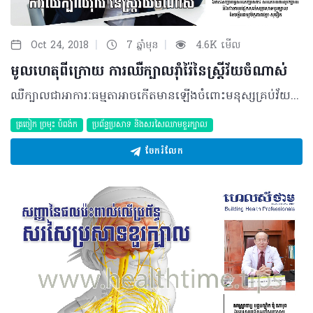
|
|
Oct 24, 2018
7 ឆ្នាំមុន
4.6K មើល
មូលហេតុពីក្រោយ ការឈឺក្បាលរ៉ាំរ៉ៃនៃស្ត្រីវ័យចំណាស់
ឈឺក្បាលជាអាការៈធម្មតាអាចកើតមានឡើងចំពោះមនុស្សគ្រប់វ័យនៅពេលគិតច្រើន ប៉ុន្តែប្រសិនបើកើតចំពោះស្ត្រីវ័យចំណាស់ជាប្រចាំវិញនោះ វាអាចជាសញ្ញានៃផលប៉ះពាល់ធ្ងន់ធ្ងរមួយចំនួន ដែលតម្រូវឲ្យមានការព្យាបាលជាមួយវេជ្ជបណ្ឌិតឯកទេស។ សំណួរ ៖ ម្តាយរបស់ខ្ញុំមានអាយុ ៤៧ឆ្នាំ កម្ពស់១.៥៧ម៉ែត្រ ទម្ងន់ ៥៣គីឡូក្រាម និងមានមុខរបរជាមេផ្ទះ។ គាត់មានបញ្ហាសុខភាព ដោយគិតច្រើន ភ័យរន្ធត់ មានអារម្មណ៍ឈឺក្បាល ហើយគាត់មានជំងឺទាក់ទងនឹងសរសៃឈាមបេះដូងដែលអាការៈនេះកើតឡើងអស់រយៈពេល ៤ ទៅ៥ឆ្នាំទៅហើយ។ តើធ្វើដូចម្តេចទើបម្តាយរបស់ខ្ញុំអាចបាត់ឈឺក្បាល? ចម្លើយ ៖ ប្រហែលជាម្តាយរបស់ប្អូនមានការគិត និងព្រួយបារម្ភច្រើនលើជំងឺបេះដូងរបស់គាត់ និងដោយសារគាត់ជាមេផ្ទះផងនោះគាត់អាចមានបញ្ហាស្មុគស្មាញខ្លះ ដែលនាំឲ្យគាត់មានការឈឺក្បាលរ៉ាំរ៉ៃ ដោយសារការគិតរបស់គាត់។ ករណីនេះ គាត់គួរតែពិនិត្យ និងពិភាក្សាជាមួយវេជ្ជបណ្ឌិត ជំនាញប្រព័ន្ធសរសៃប្រសាទខួរក្បាលឲ្យបានច្បាស់លាស់ ព្រោះនេះជាជំងឺរ៉ាំរ៉ៃជាប់ទាក់ទង នឹងខួរក្បាល ឬមួយជំងឺបេះដូង ដើម្បីឲ្យគាត់ធូរស្រាលចិត្ត និងទទួលការព្យាបាលឲ្យត្រឹមត្រូវ នោះទើបការឈឺក្បាលរបស់គាត់អាចនឹងប្រសើរឡើង។ បកស្រាយដោយ ៖​ សាស្ត្រាចារ្យ វេជ្ជបណ្ឌិត ជុំ ណាវុធ ឯកទេសប្រព័ន្ធសរសៃប្រសាទ សរសៃឈាមខួរក្បាល និងជានាយផ្នែកសរសៃប្រសាទខួរក្បាល នៃមន្ទីរពេទ្យមិត្តភាពខ្មែរ-សូវៀត ©2018 រក្សាសិទ្ធិគ្រប់យ៉ាង​ដោយ Healthtime Corporation ចំពោះគ្រប់អត្ថបទដោយគ្មានផ្នែកណាមួយត្រូវបោះពុម្ពផ្សាយចូលប្រព័ន្ធអ៊ីនធឺណែត ឧបករណ៍អេឡិចត្រូនិក អាត់ជាសំឡេង ឬថតចំលងគ្រប់រូបភាពដោយគ្មានការអនុញ្ញាតឡើយ
ត្រចៀក ច្រមុះ បំពង់ក
ប្រព័ន្ធប្រសាទ និងសរសៃឈាមខួរក្បាល
ចែករំលែក