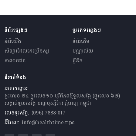
ទំព័រផ្សេងៗ
ប្រភេទផ្សេងៗ
អំពីយើង
ទំព័រដើម
សំណួរ​ដែលគេ​ច្រើន​សួរ
បណ្ណាល័យ
ភាពឯកជន
គ្លីនិក
ទំនាក់ទំនង
អាសយដ្ឋាន:
ផ្ទះលេខ ២៤ ផ្លូវលេខ១០ បុរីពិភពថ្មីទួលសង្កែ (ផ្លូវលេខ ៦២)
សង្កាត់ទួលសង្កែ ខណ្ឌឫស្សីកែវ ភ្នំពេញ កម្ពុជា
លេខទូរស័ព្ទ:
(096) 7888-017
អ៊ីមែល:
info@healthtime.tips