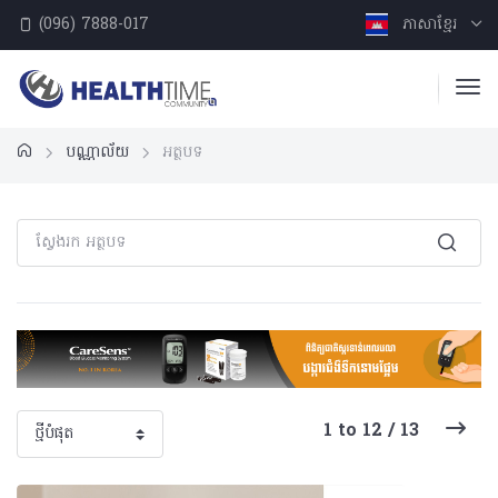
(096) 7888-017
ភាសាខ្មែរ
បណ្ណាល័យ
អត្ថបទ
1 to 12 / 13