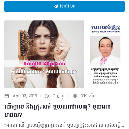
ចែករំលែក
|
|
Apr 03, 2019
7 ឆ្នាំមុន
7K មើល
ឈឺក្បាល និងជ្រុះសក់ មួយណាជាហេតុ? មួយណា
ជាផល?
“អាការៈឈឺក្បាលធ្វើឲ្យអ្នកជ្រុះសក់ ឬបញ្ហាជ្រុះសក់ជាហេតុផលធ្វើឲ្យអ្នកឈឺក្បាល” នៅតែជាភាពស្រពេចស្រពិលមួយកើតមានឡើងសឹងតែបុគ្គលគ្រប់រូបទាំងអស់។ យ៉ាងណាមិញហេតុផលនៃបញ្ហាទាំងពីរខាងលើអាចបណ្តាលមកពីកត្តារួមផ្សំគ្នានៃស្ថានភាពជំងឺណាមួយ ដែលអ្នកអាចស្វែងយល់បន្ថែមតាមរយៈករណីខាងក្រោម៖ សំណួរ៖ ខ្ញុំមានការឈឺក្បាលតាំងពីអាយុ ១៣ឆ្នាំហើយសក់ខ្ញុំជ្រុះខ្លាំងណាស់រយៈពេល ១ឆ្នាំនេះ។ នាងខ្ញុំឧស្សាហ៍ឈឺក្បាល ថែមទាំងឈឺប្រកាំងទៀតផង។ ខ្ញុំធ្លាប់ទទួលបានការព្យាបាលដោយប្រើប្រាស់ឱសថប៉ារ៉ាសេតាម៉ុល តែឥឡូវការព្យាបាលហាក់គ្មានប្រសិទ្ធភាព។ តើគួរធ្វើដូចម្តេចចំពោះបញ្ហាសក់ជ្រុះនេះ? ចម្លើយ៖ បើមានបញ្ហាទាក់ទងនឹងខួរក្បាល និងសរសៃប្រសាទ នោះការឈឺក្បាលអាចធ្វើឲ្យរង្គោះសក់ ហើយបើទាក់ទងនឹងផ្នែកសើស្បែកវិញសារធាតុពុលមួយចំនួនពីសាប៊ូកក់សក់ក៏ធ្វើឲ្យរង្គោះសក់បានដែរ។ ផ្ទុយមកវិញការគិតច្រើនពីបញ្ហាជ្រុះសក់ក៏ធ្វើឲ្យអ្នកមានការឈឺក្បាលដែរ ហេតុនេះគួរតែជួបពិគ្រោះជាមួយគ្រូពេទ្យឯកទេសសរសៃប្រសាទខួរក្បាល ដើម្បីដោះស្រាយកង្វល់ទាំងអស់ខាងលើចំណែកការប្រើប្រាស់ថ្នាំប៉ារ៉ាសេតាម៉ុលមិនមែនជាជម្រើសសំខាន់នោះទេ។ បញ្ហាក្នុងករណីខាងលើនេះមិនទាន់ធ្ងន់ធ្ងរឡើយ តែគួរជួបពិភាក្សាជាមួយនឹងគ្រូពេទ្យផ្នែកខួរក្បាល និងគ្រូពេទ្យសើស្បែក ព្រោះយើងមិនអាចសន្និដ្ឋានបានថាតើអាការៈឈឺក្បាលនេះកើតមុនជ្រុះសក់ ឬជ្រុះសក់ហើយទើបបណ្តាលឲ្យឈឺក្បាល? បកស្រាយដោយ៖ សាស្រ្តាចារ្យវេជ្ជបណ្ឌិត ជុំ ណាវុធ ឯកទេសប្រព័ន្ធសរសៃប្រសាទ សរសៃឈាមខួរក្បាល និងជានាយផ្នែកសរសៃប្រសាទខួរក្បាលនៃមន្ទីរពេទ្យមិត្តភាពខ្មែរ-សូវៀត ©2019 រក្សាសិទ្ធិគ្រប់យ៉ាង​ដោយ Healthtime Corporation ចំពោះគ្រប់អត្ថបទដោយគ្មានផ្នែកណាមួយត្រូវបោះពុម្ពផ្សាយចូល ប្រព័ន្ធអុីនធឺណែតឧបករណ៍អេឡិចត្រូនិកអាត់ជាសំឡេងឬថតចំលងគ្រប់រូបភាពដោយគ្មានការអនុញ្ញាតឡើយ