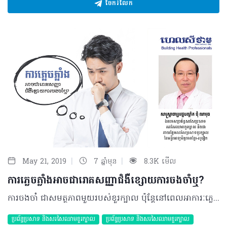
ចែករំលែក
|
|
May 21, 2019
7 ឆ្នាំមុន
8.3K មើល
ការភ្លេចភ្លាំងអាចជារោគសញ្ញាជំងឺខ្សោយការចងចាំឬ?
ការចងចាំ ជាសមត្ថភាពមួយរបស់ខួរក្បាល ប៉ុន្តែនៅពេលអាការៈភ្លេចភ្លាំង ឬការខ្សោយចងចាំចាប់ផ្តើមស្តែងចេញឡើង នោះការរុករកមូលហេតុជាច្រើននឹងត្រូវធ្វើឡើង ដើម្បីប្រាកដថាវាបណ្តាលមកពីការថយចុះសមត្ថភាពរបស់ខួរក្បាល ឬបញ្ហាដទៃផ្សេងទៀត។ សំណួរ៖ ខ្ញុំបាទធ្លាប់ឮថាមនុស្សយើងមានទំហំខួរក្បាលប្រហាក់ប្រហែលគ្នា តែហេតុអ្វីបានជាមានការចងចាំខុសគ្នា? ដូចជាពេលនេះជាដើមខ្ញុំធ្វើអ្វី ឬទុកដាក់អ្វីមួយតែងតែឆាប់ភ្លេចជានិច្ច។ ប្រសិនបើគេងយប់ជ្រៅ ឬងើបពីគេងលឿនពេកដឹងតែឈឺក្បាល និងគិតអ្វីក៏មិនចេញដែរ។ ខ្ញុំមិនធ្លាប់មានការប៉ះទង្គិចក្បាលទេ ហើយក៏មិនមានជំងឺប្រចាំកាយអ្វីឡើយ។ តើមានវិធីសាស្ត្រដូចម្តេចដើម្បីបញ្ចៀសបញ្ហានេះបានខ្លះ? ហើយការភ្លេចភ្លាំងនេះអាចវិវឌ្ឍកាន់តែធ្ងន់ធ្ងរដែរឬទេ? ចម្លើយ៖ ទំហំខួរក្បាលមានពីរ គឺទាក់ទងនឹងមាឌ និងសមត្ថភាពនៃការផ្ទុកទិន្នន័យ បើនិយាយពីសម្បកខាងក្រៅរបស់ខួរក្បាលជាមធ្យមខួរក្បាលរបស់មនុស្សមានទម្ងន់ពី១,៤ ទៅ១,៦គីឡូក្រាម ដែលប្រើប្រាស់អុកស៊ីសែនពី ៣០ ទៅ៤០ភាគរយនៃដងខ្លួន។ និយាយពីការផ្ទុកទិន្នន័យតាមការសិក្សារបស់ក្រុមហ៊ុនទូរស័ព្ទដៃ SAMSUNG សមត្ថភាពខួរក្បាលអាចផ្ទុកបានពី ១៥ ទៅ៣០ Terabyte (1 Terabyte = 1,024GB)។ បញ្ហាទំហំខួរក្បាលធំ ឬតូចប្រៀបដូចកុំព្យូទ័រដែរ គឺអាស្រ័យលើរបៀបដាក់បញ្ចូលទិន្នន័យ ប្រសិនបើការទុកដាក់បានត្រឹមត្រូវនោះការយកចេញមកវិញគឺមានភាពងាយស្រួល។ ដូចគ្នានឹងការចងចាំដែរ បើយើងរៀបចំទុកដាក់ឲ្យមានរបៀបទាំងការធ្វើការងារ និងផ្នត់គំនិតសណ្តាប់ធ្នាប់នៅក្នុងខួរក្បាលដែលអាចធ្វើឲ្យការគិតចងចាំមានភាពរហ័សរហួន និងមិនមានការភ្លេចភ្លាំង។ ម្យ៉ាងទៀតដោយសារតែមនុស្សភាគច្រើនពឹងផ្អែកលើប្រព័ន្ធអង្គចងចាំ (Memory) ខាងក្រៅច្រើនដូចជា ទូរស័ព្ទ ឬកុំព្យូទ័រជាដើម (ហៅថា «អង្គចងចាំខាងក្រៅ» External Memory) ដែលធ្វើឲ្យខួរក្បាលបន្ថយការហ្វឹកហាត់ការចងចាំជាហេតុនាំឲ្យសមត្ថភាពចងចាំរបស់ខួរក្បាលថយចុះក្នុងស័ករាជប្រព័ន្ធព័ត៌មានវិទ្យា។ មួយវិញទៀតខួរក្បាលជាសរីរាង្គមានជីវិតដែលត្រូវការសារធាតុចិញ្ចឹម និងសម្រាកឲ្យបានគ្រប់គ្រាន់។ ដូចនេះ ការគេងយប់ជ្រៅធ្វើឲ្យខួរក្បាលមានភាពនឿយហត់ ធ្វើឲ្យសមត្ថភាពចងចាំថយចុះ និងបង្កឲ្យមានការឈឺក្បាលផងដែរ។ ជារួមយើងគួរតែផ្លាស់ប្តូរទម្លាប់នៃការប្រព្រឹត្តនៃការរស់នៅធ្វើលំហាត់ប្រាណឲ្យបានទៀងទាត់ និងរក្សាសុខភាពផ្លូវចិត្តឲ្យមានលំនឹងព្រោះអាចធ្វើឲ្យការចងចាំមានភាពប្រសើរឡើង និងមិនវិវឌ្ឍទៅរកភាពធ្ងន់ធ្ងរនោះទេ។ បកស្រាយដោយ៖ សាស្រ្តាចារ្យវេជ្ជបណ្ឌិត ជុំ ណាវុធ ឯកទេសប្រព័ន្ធសរសៃប្រសាទសរសៃឈាមខួរក្បាល និងជានាយផ្នែកសរសៃប្រសាទខួរក្បាលនៃមន្ទីរពេទ្យមិត្តភាពខ្មែរ-សូវៀត អត្ថបទ៖ ដកស្រង់ចេញពីទស្សនាវដ្ដី ហេលស៍ថាម ប្រូ លេខ ៧៨ ©2019 រក្សាសិទ្ធិគ្រប់យ៉ាង​ដោយ Healthtime Corporation ចំពោះគ្រប់អត្ថបទដោយគ្មានផ្នែកណាមួយត្រូវបោះពុម្ពផ្សាយចូល ប្រព័ន្ធអុីនធឺណែតឧបករណ៍អេឡិចត្រូនិកអាត់ជាសំឡេងឬថតចំលងគ្រប់រូបភាពដោយគ្មានការអនុញ្ញាតឡើយ
ប្រព័ន្ធប្រសាទ និងសរសៃឈាមខួរក្បាល
ប្រព័ន្ធប្រសាទ និងសរសៃឈាមខួរក្បាល