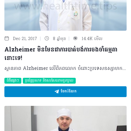
|
|
Dec 21, 2017
8 ឆ្នាំមុន
14.4K មើល
Alzheimer មិនមែនជាការបាត់បង់ការចងចាំធម្មតា
នោះទេ!
ស្ថានភាព Alzheimer លើពិភពលោក ចំពោះប្រទេសឧស្សាហកម្មរីកលូតលាស់មួយចំនួន ដូចជា ប្រទេសជប៉ុន រុស្សី ហុងកុង កាណាដា អូស្ត្រាលី និងសហរដ្ឋអាមេរិក ដែលលក្ខខណ្ឌសុខភាពនៃប្រទេសទាំងនោះមានការរីកចម្រើន​ជាហេតុ​ធ្វើឲ្យមនុស្សមានអាយុវែង។ ទន្ទឹមនឹងការរីកចម្រើនផ្នែកសុខមាលភាពប្រជាជន និងផ្នែកសេដ្ឋកិច្ចប្រទេស​ទាំងនោះត្រូវបានបង្ហាញថា មានលេចចេញនូវអ្នកជំងឺ Alzheimer ច្រើនគួរឲ្យកត់សម្គាល់ ដែលផ្ទុយពីប្រទេសចិន និងប្រទេសឥណ្ឌា។ចំពោះប្រទេសកម្ពុជាយើងពុំទាន់មានការសិក្សាណាមួយ​ដែលបង្ហាញពីទិន្នន័យច្បាស់លាស់អំពីភាគរយនៃជំងឺនេះទេ ប៉ុន្តែជាក់ស្តែងចំពោះមន្ទីរពេទ្យព្រះកុសុមៈក៏ធ្លាប់បានទទួលអ្នកជំងឺ Alzheimer សម្រាកព្យាបាល និងពិគ្រោះមួយចំនួនធំ។ និយមន័យ Alzheimer ជាជំងឺមួយទាក់ទងទៅនឹងភាពចាស់ជរារបស់មនុស្សយើង ដែលមានន័យថាកាលណាវ័យកាន់តែ​ចាស់ អត្រានៃការកើតជំងឺ Alzheimer មានកាន់តែច្រើន។ ជាទូទៅ Alzheimer មានលក្ខណៈសម្គាល់ ឬសញ្ញា ៣យ៉ាងសំខាន់ រួមមាន៖ •​ ការផ្លាស់ប្តូរចរិតរបស់អ្នកជំងឺ • ការផ្លាស់ប្តូរប្រព័ន្ធបញ្ជាការក្នុងប្រព័ន្ធប្រសាទ • ការផ្លាស់ប្តូរទៅលើផ្នែកចិត្តសាស្ត្រ​ និងលក្ខណៈសម្បត្តិទូទៅរបស់អ្នកជំងឺ។ មូលហេតុ Alzheimer មានមូលហេតុទាក់ទងនឹងរូបសាស្ត្ររបស់ខួរក្បាល កាលណាវ័យកាន់តែចាស់ ឬលើសពី៦០ឆ្នាំ៖ •ថយចុះទំហំខួរក្បាល •មានការរីកធំនូវប្រព័ន្ធថង់ទឹកក្នុងខួរក្បាល (Ventricular System) •​ បាត់បង់សមត្ថភាពរបស់ណឺរ៉ូន (Neuron Loss Function) ក្នុង Central NeuronSystem ជាមធ្យម១០% • ណឺរ៉ូនទាំងអស់មានសភាពក្រិន រឹង ក្រាស់ ដែលធ្វើឲ្យបាត់បង់សមត្ថភាពក្នុងការបញ្ជូន ព័ត៌មានពីណឺរ៉ូនមួយទៅណឺរ៉ូនមួយទៀត។ កត្តាហានិភ័យ • អាយុ៖ អាយុកាន់តែវែងកាន់តែមាន អត្រាហានិភ័យកាន់តែខ្ពស់។ • ជំងឺប្រចាំកាយ៖ អ្នកជំងឺទឹកនោមផ្អែម លើសឈាម និងលើសជាតិខ្លាញ់ជាដើម។ • អ្នកញ៉ាំស្រាឬបារី។ រោគវិនិច្ឆ័យ Alzheimer ត្រូវបានធ្វើរោគវិនិច្ឆ័យដោយការជួបពិគ្រោះជាមួយគ្រូពេទ្យឯកទេសផ្នែក​​ ប្រព័ន្ធប្រសាទ និងផ្នែកចិត្តសាស្ត្រដើម្បីតាមដាននូវសញ្ញានានាដូចបានរៀបរាប់ខាងលើ។​ក្រៅពីនេះអ្នកជំងឺក៏តម្រូវឲ្យមានការថតរូប​ភាពវេជ្ជសាស្ត្រលើផ្នែកខួរក្បាលរបស់ពួកគាត់ ដូចជាCT ស្កែន និង MRI (Magnetic Resonance Imaging) បន្ថែមទៀតផងដែរ។ ការព្យាបាល រហូតដល់សព្វថ្ងៃនេះAlzheimerពុំទាន់មានការព្យាបាលណាមួយដាច់ដោយឡែកនោះទេ។ ករណីអ្នកជំងឺមានជំងឺ​ប្រចាំកាយ ដូចជា ទឹកនោមផ្អែម លើសឈាម ឬលើសជាតិខ្លាញ់ គ្រូពេទ្យ នឹងណែនាំឲ្យធ្វើការព្យាបាលជំងឺទាំងនេះជាមុនសិន។ បន្ទាប់មកអ្នកជំងឺអាចព្យាបាលAlzheimerដោយប្រើប្រាស់ថ្នាំមួយចំនួនពាក់ព័ន្ធនឹងការធ្វើឲ្យមាន​ដំណើរការល្អប្រសើរឡើងវិញនូវមុខងាររបស់ប្រព័ន្ធប្រសាទ។ ក្រៅពីនេះក៏ត្រូវណែនាំឲ្យទទួលទាន​​​​អាហារដែលមានតុល្យភាពនិងរក្សាអនាម័យខ្លួនប្រាណរួមជាមួយនឹងការថែទាំលើកទឹកចិត្តទាំងក្រុមគ្រូពេទ្យក្រុមគ្រួសារក៏ដូចជាសហគមន៍ទាំង​មូល។ គួរបញ្ជាក់ផងដែរ ថា Alzheimer គ្មានការព្យាបាលណាមួយជាក់លាក់ឲ្យជាសះស្បើយនោះទេ។ ផលវិបាក អ្នកជំងឺ Alzheimer នឹងប្រឈមជាមួយផលវិបាក ដូចខាងក្រោម៖ • ការវង្វេងវង្វាន់ • បាត់បង់សមត្ថភាពក្នុងការឮ ឬស្តាប់ • បាត់បង់សមត្ថភាពក្នុងការមើល • សាច់ដុំមានសភាពទន់ និងញ័រ។ ការការពារ • រក្សាអនាម័យទាំងខ្លួនប្រាណ និងផ្លូវចិត្ត (ការបន្ថយស្ត្រេស) • កាត់បន្ថយការប្រឈមជាមួយជំងឺផ្សេងៗ • ធ្វើលំហាត់ប្រាណឲ្យបានទៀងទាត់ • ចៀសវាងការញ៉ាំស្រា និងជក់បារីញឹកញាប់ • គួរធ្វើការពិនិត្យសុខភាពឲ្យបានទៀងទាត់។ បកស្រាយដោយ៖ វេជ្ជបណ្ឌិត អ៊ីវ វិចិត្រ ឯកទេសវះកាត់ប្រព័ន្ធប្រសាទមានតួនាទីជាប្រធានអគារផ្នែកវះ​កាត់ប្រព័ន្ធ​ប្រសាទនៃមន្ទីរពេទ្យព្រះកុសុមៈនិងជាប្រធានសមាគមផ្នែកវះកាត់ប្រព័ន្ធប្រសាទកម្ពុជាព្រមទាំងត្រូវបានតែងតាំងជា​​គ្រូពេទ្យផ្នែកវះកាត់ប្រព័ន្ធប្រសាទពិភពលោក ©2017 រក្សាសិទ្ធិគ្រប់យ៉ាងដោយ Healthtime Corporation ចំពោះគ្រប់អត្ថបទដោយគ្មានផ្នែកណាមួយត្រូវបោះពុម្ពផ្សាយចូល ប្រព័ន្ធអ៊ីនធឺណែតឧបករណ៍អេឡិចត្រូនិកអាត់ជាសំឡេងឬថតចំលងគ្រប់រូបភាពដោយគ្មានការអនុញ្ញាតឡើយ
ជំងឺផ្សេងៗ
ប្រព័ន្ធប្រសាទ និងសរសៃឈាមខួរក្បាល
ចែករំលែក