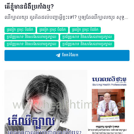
តើខ្ញុំមានជំងឺប្រកាំងឬ?
ឈឺក្បាលយូរ គួរគិតដល់បញ្ហាអ្វីខ្លះទៅ? ឬឲ្យតែឈឺក្បាលយូរ សុទ្ធតែជាជាជំងឺប្រកាំងមែនទេ? ដើម្បីស្រាយចង្ងល់នូវសំណួរទាំងនេះអត្ថបទខាងក្រោម អាចជាចម្លើយសម្រាប់មិត្តអ្នកអានទាំងឡាយបាន… សំណួរ៖ ខ្ញុំបាទអាយុ២៣ឆ្នាំ ភេទប្រុស កម្ពស់១ម៉ែត្រ៦២ ទម្ងន់៥៥គីឡូក្រាម មុខរបរជា និស្សិត។ រយៈពេល២ឆ្នាំកន្លងមកនេះ ខ្ញុំមានអាការៈឈឺក្បាល គេងមិនសូវលក់ និងហេវហត់ ជាខ្លាំង ហើយភាគច្រើនខ្ញុំតែងតែស្វែងរកការ ព្យាបាលដោយការប្រើថ្នាំឈឺក្បាល ឬផ្តាសាយ ប៉ុណ្ណោះ។ ខ្ញុំបាទចង់សួរទៅកាន់លោកវេជ្ជបណ្ឌិតថា ការឈឺក្បាលរយៈពេលយូរបែបនេះនឹងប៉ះពាល់ដល់ខួរក្បាលខ្ញុំដូចម្តេចខ្លះ? តើគួរតែព្យាបាលបែបណា ទើបមានប្រសិទ្ធភាព? តើនេះជា ជំងឺប្រកាំង ឬយ៉ាងណា? ចម្លើយ៖ ទាក់ទងនឹងកត្តាឈឺក្បាល និងការហេវហត់ត្រូវពិនិត្យមើលលើសុខភាពទូទៅ ថាមានខ្វះគ្រាប់ឈាមក្រហម គ្រាប់ឈាមមិនមានមេរោគ បានចាក់ថ្នាំបង្ការគ្រប់ចំនួន។ ទោះជាយ៉ាង ណាក៏ដោយ ប្រសិនបើមិនមានអាការៈជំងឺផ្សេង ទៀតទេ ព្រមទាំងធ្វើតាមបទដ្ឋានត្រឹមត្រូវហើយ នៅតែឈឺក្បាលទៀត ដូចនេះត្រូវចោទសួរថាតើការឈឺក្បាលបណ្តាលមកពីមូលហេតុអ្វី? ការឈឺក្បាលរយៈពេលយូរ មានលក្ខណៈឈឺបាត់ៗ តែមិនមានភាពធ្ងន់ធ្ងរអ្វីទេ ការឈឺនេះអាចទាក់ ទងនឹងអារម្មណ៍ច្រើនជាង។ បើមានជាដុំសាច់ផ្សេងៗក្នុងខួរក្បាល ឬការប៉ះពាល់ដល់ប្រព័ន្ធ ប្រសាទ វាមិនប្រាកដថាមានតែឈឺក្បាលមួយមុខទេ អាចមានលេចចេញជាសញ្ញាផ្សេងៗទៀត ដូចជាមិនអាចកម្រើកដៃ ឬជើងបាន រឹងក ឡើងកម្តៅ ស្ពឹក ប៉ះពាល់លើភ្នែក ឬត្រចៀកជាដើម។ បើសិនជាប្រកាំង ការឈឺត្រូវមានលក្ខណៈពិសេសដូចជាឈឺមួយចំហៀង ឆ្វេង ឬស្តាំ រយៈពេលឈឺតិចជាង ៧២ ម៉ោង ហើយការឈឺមាន ពេលវេលាច្បាស់លាស់ និងមានអាការៈក្អួតចង្អោរ ស្រវាំងភ្នែកជាដើម។ ប៉ុន្តែការជួបពិគ្រោះជាមួយវេជ្ជបណ្ឌិត ផ្នែកប្រព័ន្ធសរសៃប្រសាទ ខួរក្បាល និងសរសៃប្រសាទ ដើម្បីធ្វើរោគវិនិច្ឆ័យ ឲ្យបានត្រឹមត្រូវទើបជាការប្រសើរ។ បកស្រាយដោយ៖ សាស្ត្រាចារ្យ វេជ្ជបណ្ឌិត ជុំ ណាវុធ ឯកទេសប្រព័ន្ធសរសៃប្រសាទ សរសៃឈាមខួរក្បាល នាយផ្នែកសរសៃប្រសាទខួរក្បាល នៃមន្ទីរពេទ្យមិត្តភាពខ្មែរ-សូវៀត ©2019 រក្សាសិទ្ធិគ្រប់យ៉ាង​ដោយ Healthtime Corporation ចំពោះគ្រប់អត្ថបទដោយគ្មានផ្នែកណាមួយត្រូវបោះពុម្ពផ្សាយចូល ប្រព័ន្ធអ៊ីនធឺណែតឧបករណ៍អេឡិចត្រូនិកអាត់ជាសំឡេងឬថតចំលងគ្រប់រូបភាពដោយគ្មានការអនុញ្ញាតឡើយ
ត្រចៀក ច្រមុះ បំពង់ក
ត្រចៀក ច្រមុះ បំពង់ក
ត្រចៀក ច្រមុះ បំពង់ក
ប្រព័ន្ធប្រសាទ និងសរសៃឈាមខួរក្បាល
ប្រព័ន្ធប្រសាទ និងសរសៃឈាមខួរក្បាល
ប្រព័ន្ធប្រសាទ និងសរសៃឈាមខួរក្បាល
ប្រព័ន្ធប្រសាទ និងសរសៃឈាមខួរក្បាល
ចែករំលែក