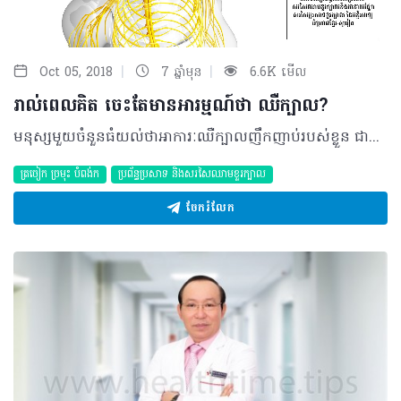
|
|
Oct 05, 2018
7 ឆ្នាំមុន
6.6K មើល
រាល់ពេលគិត ចេះតែមានអារម្មណ៍ថា ឈឺក្បាល?
មនុស្សមួយចំនួនធំយល់ថាអាការៈឈឺក្បាលញឹកញាប់របស់ខ្លួន ជាសញ្ញានៃផលប៉ះពាល់លើប្រព័ន្ធប្រសាទ ក្នុងពេលដែលអ្នកផ្សេងទៀត ហាក់មិនចាប់អារម្មណ៍ ឬសន្និដ្ឋានថាវាជាធម្មជាតិនៃការគិតច្រើន។ ដូច្នេះ ការពិតយ៉ាងណានោះ ករណីសិក្សាខាងក្រោមនឹងបង្ហាញលោកអ្នក…. សំណួរ៖ នាងខ្ញុំអាយុ ២២ឆ្នាំ កម្ពស់១ម៉ែត្រ៦២ ទម្ងន់ ៥១គីឡូក្រាម មានមុខរបរជានិស្សិត។ អស់រយៈពេល ៣ឆ្នាំមកហើយ ខ្ញុំមានអាការៈឈឺក្បាលខាងឆ្វេង និងព្រិលភ្នែក។ ខ្ញុំធ្លាប់ទទួលបានការព្យាបាលដោយការព្យួរសេរ៉ូម និងប្រើប្រាស់ថ្នាំ។ តើខ្ញុំគួរធ្វើយ៉ាងណាចំពោះជំងឺនេះ ប្រសិនបើពេលដែលខ្ញុំគិត គឺតែងមានអារម្មណ៍ឈឺ? ចម្លើយ៖ ដោយសារប្អូនស្រីជានិស្សិត មានការឈឺក្បាលខ្លាំងនៅពេលគិតច្រើន ហើយការព្យាបាលដោយព្យួរសេរ៉ូម និងប្រើប្រាស់ថ្នាំ គ្រាន់តែជួយសម្រួលបណ្តោះអាសន្នទេ។ ការឈឺក្បាលអស់រយៈពេល៣ឆ្នាំនេះ ប្រសិនបើតាមការវិភាគមិនមានការប៉ះពាល់ដល់ប្រព័ន្ធសរសៃប្រសាទខួរក្បាលនោះទេ ព្រោះមិនមានរោគសញ្ញាមួយចំនួនដូចជាកម្រើកដៃជើងមិនរួច ការប៉ះពាល់ដល់ភ្នែកដូចជាបិទភ្នែកមិនជិត និងអាការៈផ្សេងទៀតទេ ហើយដោយសារប្អូនមិនបានបញ្ជាក់ការឈឺចាប់ និងកម្រិតនៃការឈឺចាប់ផងដែរ។ ករណីប្អូនស្រី គួរតែរៀបចំរបៀបរស់នៅ ការគេង និងរបៀបគិតឡើងវិញ។ ការគិតឲ្យបានត្រឹមត្រូវ និងមានពេលវេលាច្បាស់លាស់អាចជួយសម្រួលប្អូនឲ្យធូរស្រាលពីការឈឺក្បាលបាន ប៉ុន្តែ គួរមកជួបវេជ្ជបណ្ឌិតជំនាញផ្នែកប្រព័ន្ធប្រសាទ និងខួរក្បាលដើម្បីពិភាក្សា ផ្តល់យោបល់បន្ថែម ធ្វើរោគវិនិច្ឆ័យបានត្រឹមត្រូវ និងថាប្អូនមាន ឬក៏គ្មាន ជំងឺប្រកាំង (Migraine)។ បកស្រាយដោយ ៖ សាស្ត្រាចារ្យ វេជ្ជបណ្ឌិត ជុំ ណាវុធ ឯកទេសប្រព័ន្ធសរសៃប្រសាទ សរសៃឈាមខួរក្បាល និងជានាយផ្នែកសរសៃប្រសាទខួរក្បាល នៃមន្ទីរពេទ្យមិត្តភាពខ្មែរ-សូវៀត ©2018 រក្សាសិទ្ធិគ្រប់យ៉ាង​ដោយ Healthtime Corporation ចំពោះគ្រប់អត្ថបទដោយគ្មានផ្នែកណាមួយត្រូវបោះពុម្ពផ្សាយចូល ប្រព័ន្ធអ៊ីនធឺណែតឧបករណ៍អេឡិចត្រូនិកអាត់ជាសំឡេងឬថតចំលងគ្រប់រូបភាពដោយគ្មានការអនុញ្ញាតឡើយ
ត្រចៀក ច្រមុះ បំពង់ក
ប្រព័ន្ធប្រសាទ និងសរសៃឈាមខួរក្បាល
ចែករំលែក