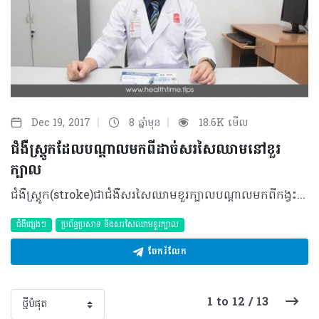
|
|
Dec 19, 2017
8 ឆ្នាំមុន
18.6K មើល
ជំងឺស្ត្រូកដែលបណ្តាលមកពីដាច់សរសៃឈាមនៅខួរ
ក្បាល
ជំងឺស្ត្រូក(stroke)ជាជំងឺសរសៃឈាមខួរក្បាលបណ្តាលមកពីកង្វះឈាមទៅចិញ្ចឹមខួរក្បាលដែលធ្វើឲ្យខូចកោសិកាខួរក្បាល។ ជំងឺនេះត្រូវបានបែងចែកជាពីរធំៗ រួមមាន Ischemic stroke គឺជាការស្ទះសរសៃឈាមខួរក្បាល និង Hemorrhagic stroke គឺជាការដាច់សរសៃឈាមខួរក្បាល។ ជាទូទៅអ្នកជំងឺ Ischemic stroke មានអត្រាខ្ពស់ជាងអ្នកជំងឺ Hemorrhagic stroke ។ ប៉ុន្តែសម្រាប់អ្នកជំងឺ Hemorrhagic strokeមានការប្រឈមនឹងការបាត់បង់ជីវិតខ្ពស់ជាង។ខាងក្រោមនេះគឺជាការយល់ដឹងខ្លះៗអំពីជំងឺ Hemorrhagic stroke៖ មូលហេតុ និងកត្តាជំរុញ មូលហេតុចម្បងនៃHemorrhagic strokeភាគច្រើនបណ្តាលមកពីជំងឺលើសឈាមនិងមួយចំនួនទៀត​បណ្តាលមកពីជំងឺសរសៃឈាមពីកំណើតដូចជាជំងឺប៉ោងសរសៃឈាម(Aneurysm)និងជំងឺដុំសរសៃឈាម(Arterio-venous malformation)។ ដោយឡែក មានកត្តាជំរុញមួយចំនួនទៀត ដែលអាចបណ្តាលឲ្យមាន Hemorrhagic stroke ដូចជា អាយុ (ភាពផុយស្រួយនៃសរសៃឈាមអាចនឹងកើនឡើងទៅតាមអាយុ) ការពិសាស្រាច្រើនហួសកម្រិត ការជក់បារី ការប្រើប្រាស់ថ្នាំប្រឆាំងកំណកឈាមជាដើម ។ រោគសញ្ញា ជាទូទៅរោគសញ្ញានៃជំងឺស្ត្រូកមានដូចជាការឈឺក្បាលការវិលមុខការក្អួតចង្អោរការចុះខ្សោយនូវការកម្រើកសាច់ដុំ(ទន់មួយចំហៀងខ្លួន ដៃជើង មុខ) ការពិបាកក្នុងការនិយាយស្តី ការប្រកាច់ ការបាត់បង់ស្មារតី (សន្លឹម ឬសន្លប់)។ រោគវិនិច្ឆ័យ ការធ្វើរោគវិនិច្ឆ័យត្រូវបានធ្វើឡើងដោយផ្អែកលើប្រវត្តិជំងឺរបស់អ្នកជំងឺការពិនិត្យរោគសញ្ញាប្រព័ន្ធប្រសាទ និងការថត​រូបភាពវេជ្ជសាស្ត្រដូចជា Scanner ឬ MRI ។ គួរបញ្ជាក់ថាScannerមានភាពឆាប់រហ័សអាចឲ្យយើងដឹងថាមានឈាមកកក្នុងខួរក្បាលតែមិនអាចបញ្ជាក់ពីការស្ទះសរសៃឈាមខួរក្បាលក្នុងរយៈពេលថ្មីៗដំបូងបានទេ។ MRI អាចធ្វើរោគវិនិច្ឆ័យ Ischemic stroke បានទោះជាស្ថិតក្នុងរយៈពេលដំបូងក៏ដោយ។ ការព្យាបាល ការព្យាបាលជំងឺស្ត្រូកដែលមានឈាមកកក្នុងខួរក្បាលគឺអាស្រ័យទៅលើទំហំឈាមនិងសញ្ញាគ្លីនិករបស់អ្នកជំងឺ។ការព្យាបាលដោយវះកាត់ ត្រូវធ្វើឡើងក្នុងករណី៖ •អ្នកជំងឺស្ថិតក្នុងសភាពសន្លប់(GCS ពី8-12) •ទំហំនៃដុំឈាមកកលើសពី ៣៥ សម³ •ទីតាំងនៃដុំឈាមនៅរាក់ (ជាទូទៅតិចជាងមួយសង់ទីម៉ែត្រពីឆ្អឹង)។ បន្ថែមពីនោះគឺមានការព្យាបាលនិងហ្វឹកហាត់ដោយចលនានៅពេលដែលអ្នកជំងឺស្ថិតក្នុងស្ថានភាពនឹងនរជាពិសេសចំពោះអ្នកជំងឺដែលមានការចុះខ្សោយនូវការកម្រើកសាច់ដុំ (ទន់មួយចំហៀងខ្លួន ដៃ ជើង មុខ) ការពិបាកក្នុងការនិយាយស្តីជាដើម។ គួរបញ្ជាក់ថាក្នុងករណីដែលមិនបានទទួលការព្យាបាលបានទាន់ពេលវេលាអ្នកជំងឺអាចប្រឈមខ្ពស់ទៅនឹងការបាត់បង់លទ្ធភាពពលកម្ម ឬបាត់បង់ជីវិត។ ការការពារកុំឲ្យមានជំងឺ Hemorrhagic stroke យើងមិនអាចការពារមិនឲ្យកើតមាន ជំងឺ Hemorrhagic stroke បាន ១០០% ទេ តែយើងអាចធ្វើការកាត់បន្ថយនូវការប្រឈមទៅនឹងជំងឺ ​Hemorrhagic stroke តាមរយៈ ៖ •ការកាត់បន្ថយ Stress •ការហាត់ប្រាណទៀងទាត់ និងជាប្រចាំ •ការគ្រប់គ្រងលើសម្ពាធឈាមឲ្យបានត្រឹមត្រូវចំពោះអ្នកដែលមានជំងឺលើសឈាមដោយប្រើប្រាស់ថ្នាំនិងតាមដានឲ្យបានជាប់លាប់ ការបញ្ឈប់ការជក់បារី និងពិសាស្រា។ • ការតាមដានឲ្យបានត្រឹមត្រូវចំពោះអ្នកជំងឺដែលបានប្រើប្រាស់ថ្នាំទាក់ទងទៅនឹងកំណកឈាម។ក្នុងករណីមានអាការៈ ឬការសង្ស័យអំពីការប្រឈមនឹងជំងឺស្ត្រូក ត្រូវបញ្ជូនអ្នកជំងឺមកមន្ទីរពេទ្យជាបន្ទាន់ដើម្បីពិនិត្យ និងព្យាបាល ព្រោះការយឺតយ៉ាវអាចបណ្តាលឲ្យមានគ្រោះថ្នាក់ដល់អាយុជីវិតអ្នកជំងឺបាន។ នៅមន្ទីរពេទ្យកាល់ម៉ែត មានក្រុមវេជ្ជបណ្ឌិតឯកទេសផ្នែកជំងឺស្ត្រូក (Stroke Unit),ផ្នែកវះកាត់ប្រព័ន្ធប្រសាទ, ផ្នែកប្រពោធនកម្មប្រព័ន្ធប្រសាទ (Neuro-ICU), និងថតរូបភាពវេជ្ជសាស្ត្រ (Scanner និង MRI), ផ្នែកព្យាបាលដោយចលនា និងមានបន្ទប់វះកាត់ដែលបំពាក់ដោយសម្ភារៈ បរិក្ខារទំនើប ដែលរួមគ្នាជាប្រព័ន្ធមួយដើម្បីផ្តល់ការព្យាបាលកម្រិតស្តង់ដាអន្តរជាតិដល់អ្នកជំងឺស្ត្រូកទោះជាប្រភេទដាច់សរសៃឈាម ឬស្ទះសរសៃឈាមខួរក្បាលក៏ដោយ ។ បកស្រាយដោយ៖ វេជ្ជបណ្ឌិត ឈុន វីរៈបញ្ញា វេជ្ជបណ្ឌិតឯកទេសនៅមន្ទីរពេទ្យកាល់ម៉ែត ផ្នែកវះកាត់ប្រព័ន្ធប្រសាទ ។ ©2017 រក្សាសិទ្ធិគ្រប់យ៉ាងដោយ Healthtime Corporation ចំពោះគ្រប់អត្ថបទដោយគ្មានផ្នែកណាមួយត្រូវបោះពុម្ពផ្សាយចូល ប្រព័ន្ធអ៊ីនធឺណែតឧបករណ៍អេឡិចត្រូនិកអាត់ជាសំឡេងឬថតចំលងគ្រប់រូបភាពដោយគ្មានការអនុញ្ញាតឡើយ
ជំងឺផ្សេងៗ
ប្រព័ន្ធប្រសាទ និងសរសៃឈាមខួរក្បាល
ចែករំលែក
1 to 12 / 13