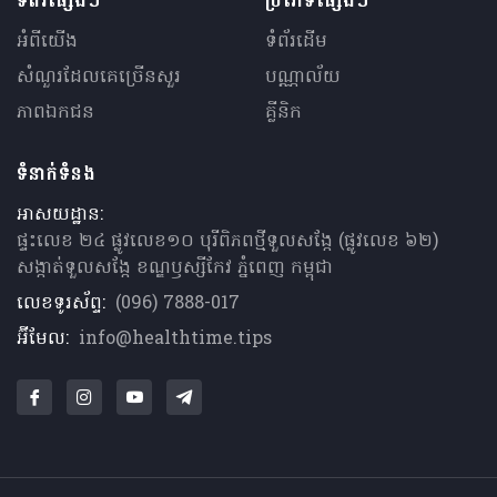
ទំព័រផ្សេងៗ
ប្រភេទផ្សេងៗ
អំពីយើង
ទំព័រដើម
សំណួរ​ដែលគេ​ច្រើន​សួរ
បណ្ណាល័យ
ភាពឯកជន
គ្លីនិក
ទំនាក់ទំនង
អាសយដ្ឋាន:
ផ្ទះលេខ ២៤ ផ្លូវលេខ១០ បុរីពិភពថ្មីទួលសង្កែ (ផ្លូវលេខ ៦២)
សង្កាត់ទួលសង្កែ ខណ្ឌឫស្សីកែវ ភ្នំពេញ កម្ពុជា
លេខទូរស័ព្ទ:
(096) 7888-017
អ៊ីមែល:
info@healthtime.tips