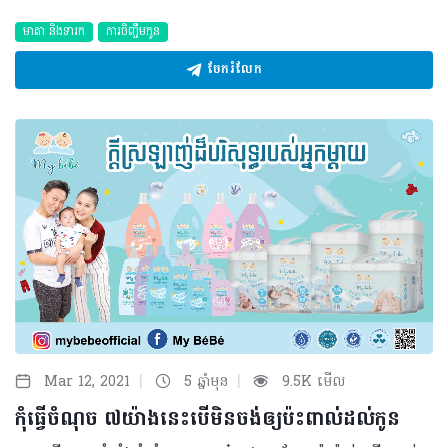
មាតា និងទារក
ការចិញ្ចឹមកូន
ចែករំលែក
|
|
Mar 12, 2021
5 ឆ្នាំមុន
9.5K មើល
កុំធ្វើចំណុច ៧យ៉ាងនេះបើមិនចង់ឲ្យប៉ះពាល់ដល់កូន