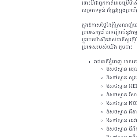
ទោះបីជាពួកគាត់អាចប្រើម៉ា
សម្រកទម្ងន់ ក៏ត្រូវប្រុងប្រយ
ក្នុងឱកាសថ្ងៃនៃក្តីស្រលាញ
ប្រទេសកូរ៉េ បានរៀបចំនូវកម
ប្តូរយកម៉ាស៊ីនវាស់ជាតិស្ក
ប្រទេសរបស់យើង ដូចជា៖
រាជធានីភ្នំពេញ មានន
ឱសថស្ថាន អរុណរស
ឱសថស្ថាន សួន
ឱសថស្ថាន H
ឱសថស្ថាន វិសា
ឱសថស្ថាន N
ឱសថស្ថាន ធីតាសុ
ឱសថស្ថាន ដេវ
ឱសថស្ថាន ឌីនី