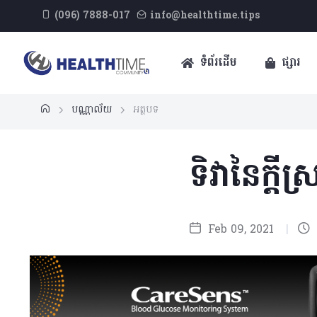
(096) 7888-017
info@healthtime.tips
ទំព័រដើម
ផ្សារ
បណ្ណាល័យ
អត្ថបទ
ទិវានៃក្តី
Feb 09, 2021
|
5