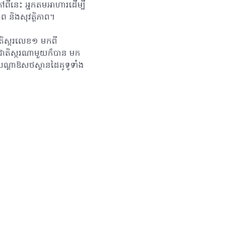
ៅពីនេះ អ្នកតមអាហារដើម្បី
ភាព និងសុវត្ថិភាព។
ាតិស្ករលេខ១ មកពី
ស់ជាតិស្ករណាមួយក៏បាន មក
មបណ្តាឱសថស្ថានដៃគូទូទាំង