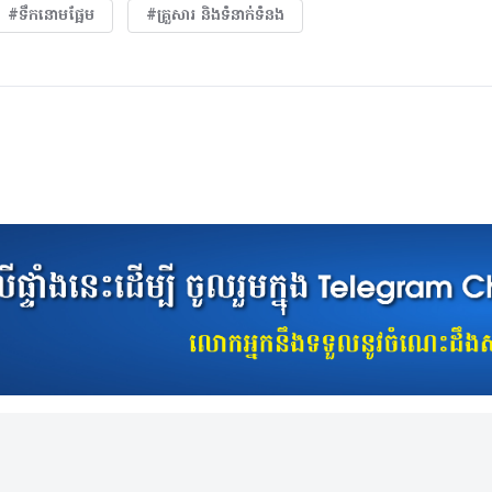
#ទឹកនោមផ្អែម
#គ្រួសារ​ និងទំនាក់ទំនង