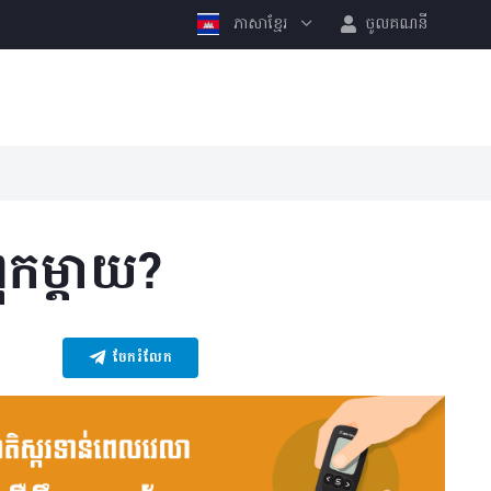
ភាសាខ្មែរ
ចូលគណនី
ពុកម្តាយ?
ចែករំលែក