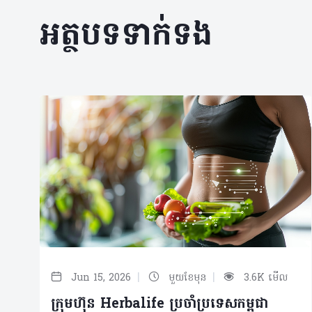
អត្ថបទទាក់ទង
|
|
Jun 15, 2026
មួយខែមុន
3.6K មើល
ក្រុមហ៊ុន Herbalife ប្រចាំប្រទេសកម្ពុជា