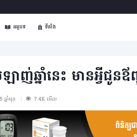
អត្ថបទ
ទីតាំង
ស្រឡាញ់ឆ្នាំនេះ មានអ្វីជូនឪ
 ឆ្នាំមុន
|
7.4K មើល