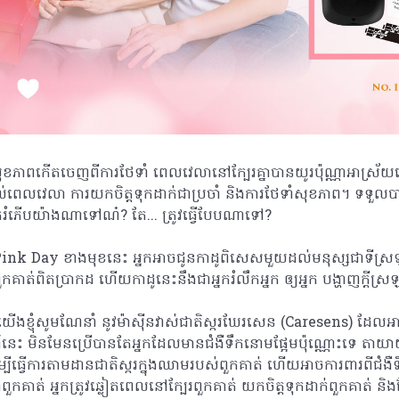
សុខភាពកើតចេញពីការថែទាំ ពេលវេលានៅក្បែរគ្នាបានយូរប៉ុណ្ណាអាស្រ័យទ
តល់ពេលវេលា ការយកចិត្តទុកដាក់ជាប្រចាំ និងការថែទាំសុខភាព។ ទទួលប
ករំភើបយ៉ាងណាទៅណ៎? តែ... ត្រូវធ្វើបែបណាទៅ?
 Pink Day ខាងមុខនេះ អ្នកអាចជូនកាដូពិសេសមួយដល់មនុស្សជាទីស្រឡាញ
ួកគាត់ពិតប្រាកដ ហើយកាដូនេះនឹងជាអ្នករំលឹកអ្នក ឲ្យអ្នក បង្ហាញក្តីស្
យើងខ្ញុំសូមណែនាំ នូវម៉ាស៊ីនវាស់ជាតិស្ករឃែរសេន (Caresens) ដែលអា
ះ មិនមែនប្រើបានតែអ្នកដែលមានជំងឺទឹកនោមផ្អែមប៉ុណ្ណោះទេ តាយាយ 
ម្បីធ្វើការតាមដានជាតិស្ករក្នុងឈាមរបស់ពួកគាត់ ហើយអាចការពារពីជំ
ាត់ អ្នកត្រូវឆ្លៀតពេលនៅក្បែរពួកគាត់ យកចិត្តទុកដាក់ពួកគាត់ និងថ