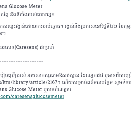
ens Glucose Meter
ព្ទ និងទីតាំងរបស់លោកអ្នក
នះរង្វាន់ដោយការចាប់ឆ្នោត។ រង្វាន់នឹងប្រកាសនៅថ្ងៃទី២២ ខែកុម្ភៈ
er។
ឃែរសេន(Caresens) ជាប្រចាំ
-------------------------
របៀបប្រើប្រាស់ អាចសាកសួរតាមឱសថស្ថាន ដែលអ្នកជាវ ឬអានពីការប្រ
/km/library/article/2167។ ហើយសម្រាប់ពត៌មានបន្ថែម សូមទំនាក
reSens Glucose Meter ឬតាមតំណភ្ជាប់
.com/caresensglucosemeter