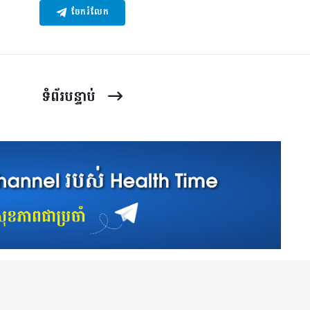
ចែករំលែក
ទំព័រ​បន្ទាប់