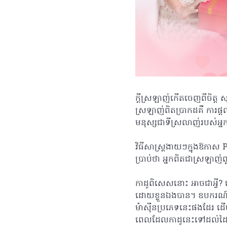
ក្តីស្រឡាញ់កើតចេញពីចិត្ត 
ស្រឡាញ់ពិតប្រាកដគឺ ការផ្
មនុស្សជាទីស្រលាញ់របស់អ្ន
វិធីសាស្ត្រងាយៗក្នុងឱកាស
ប្រាប់ថា អ្នកពិតជាស្រឡាញ់ព
កាដូពិសេសនោះ អាចជាអ្វី? 
ដោយខ្លួនឯងបាន។ ឧបករណ៍នេ
ម៉ាស៊ីនប្រភេទនេះផងដែរ ដើ
ពេលដែលកាដូនេះទៅដល់ដៃពួកគ