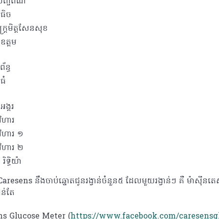
ឺបញ្ចពណ៌
ធិច
្ត្រមិត្តសែនសុខ
ឧត្តម
័ន្ធ
ធំ
អង្គរ
វិហារ
វិហារ ១
វិហារ ២
ិទ្ធិយ៉ា
aresens នឹងចាប់ឆ្នោតជូនរង្វាន់ចំនួន៥ ដែលមួយរង្វាន់ៗ គឺ ម៉ាស៊ីនតេ
ន់តែ
ns Glucose Meter (
https://www.facebook.com/caresensg