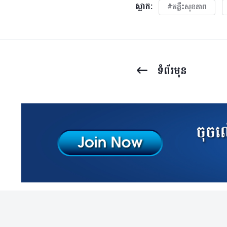
ស្លាក:
#គន្លឹះសុខភាព
ទំព័រ​មុន