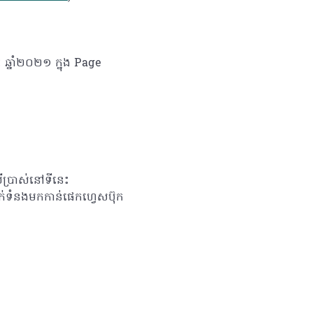
 ឆ្នាំ២០២១ ក្នុង Page
ើប្រាស់នៅទីនេះ
់ទំនងមកកាន់ផេកហ្វេសប៊ុក