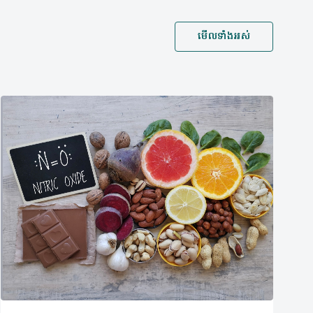
មើលទាំងអស់