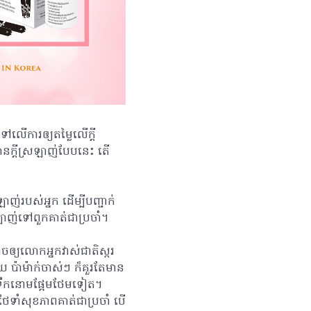
ៅលើការឲ្យតម្លៃលើក្តី
ានក្តីស្រឡាញ់បែបនេះ តើ
់របស់អ្នក ដើម្បីបញ្ជាក់
រឡាញ់ទៅពួកគាត់ជាប្រចាំ។
ចឲ្យលោកអ្នកវាស់ជាតិស្ករ
ប៉ាម៉ាក់ចាស់ៗ ក៏គួរតែមាន
ងឺទឹកនោមផ្អែមថែមទៀត។
ែទាំសុខភាពគាត់ជាប្រចាំ បើ