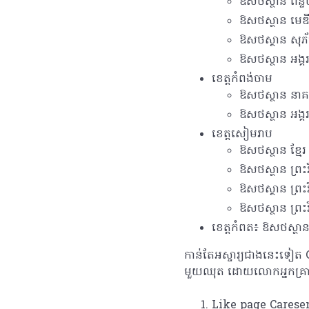
ឱសថស្ថាន ពន្ល
ឱសថស្ថាន មេឌី
ឱសថស្ថាន សុភ័ក
ឱសថស្ថាន អង្គរ
ខេត្តកំពង់ចាម
ឱសថស្ថាន នាគព
ឱសថស្ថាន អង្គរ
ខេត្តសៀមរាប
ឱសថស្ថាន ខ្មែរ 
ឱសថស្ថាន ព្រះ
ឱសថស្ថាន ព្រះ
ឱសថស្ថាន ព្រះ
ខេត្តកំពត៖​ ឱសថស្ថាន រ
កាន់តែអស្ចារ្យជាងនេះទៀត C
មួយឈុត ដោយលោកអ្នកគ្រា
Like page Carese