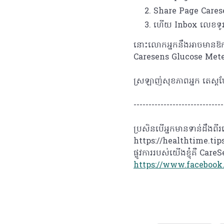
Share Page Cares
ហើយ Inbox លេខទូរស័
នោះលោកអ្នកនឹងអាចមានឱកាសឈ្
Caresens Glucose Met
ស្រឡាញ់សុខភាពអ្នក តេស្ត
------------------------------
ប្រសិនបើអ្នកមានទាន់ដឹងពី
https://healthtime.tips
ផ្លូវការរបស់យើងខ្ញុំគឺ Ca
https://www.facebook