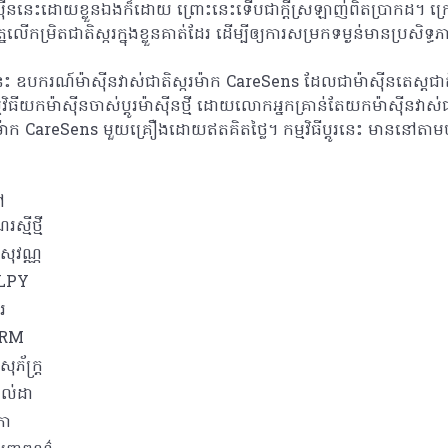
ស៊ីននេះដោយខ្លួនឯងក៏ដោយ ព្រោះនេះទើបជាក្តីស្រឡាញ់ពិតប្រាកដ។ ក្រ
័ត្នលើកម្រិតជាតិស្ករក្នុងខ្លួនគាត់ដែរ ដើម្បីឲ្យការសម្រកទម្ងន់មានប្រសិទ្ធ
់នេះ ឧបករណ៍ម៉ាស៊ីនវាស់ជាតិស្ករម៉ាក CareSens ដែលជាម៉ាស៊ីនតេស្តជ
្មវិធីយកម៉ាស៊ីនចាស់ប្តូរម៉ាស៊ីនថ្មី ដោយលោកអ្នកគ្រាន់តែយកម៉ាស៊ីនវា
រថ្មីម៉ាក CareSens មួយគ្រឿងដោយឥតគិតថ្លៃ។ កម្មវិធីប្តូរនេះ មាននៅតា
ៅ
្មីថ្មី
សុវណ្ណ
ELPY
រ
ORM
ភ័ក្ត្រ
ាល់ដា
កា