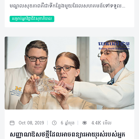
មណ្ឌលសុខភាពគឺជាទីកន្លែងមួយដែលសហគមន៍ទៅទទួលសេវាសុខភាព។ មន្រ្តីមណ្ឌលសុខភាពផ្តល់ជូនសេវាសុខភាពដែលឆ្លើយតបទៅនឹងតម្រូវការចាំបាច់របស់សហគមន៍។ ការងាររបស់មណ្ឌលសុខភាពជាមួយនឹងឃុំ សង្កាត់ គឺដើម្បីរក្សាសហគមន៍ឲ្យមានសុខភាពល្អ និងរស់នៅក្នុងជីវិតប្រកបដោយសុខុមាលភាព។ តើមណ្ឌលសុខភាពផ្ដល់ជូនសេវាសំខាន់ៗអ្វីខ្លះ? ១. សេវាសុខភាពម្តាយ ទារក កុមារ និងសុខភាពបន្តពូជ៖ • ការថែទាំមុនពេលសម្រាល • ការសម្រាលធម្មតា និងការសម្រាលដោយមានអន្តរាគមន៍ • ការថែទាំក្រោយសម្រាល • ការចាក់ថ្នាំបង្ការដល់កុមារ និងម្តាយ/ស្រ្តី • អាហារូបត្ថម្ភ • ការថែទាំទារកទើបនឹងកើត • ការបង្ការការឆ្លងមេរោគអេដស៍ពីម្តាយទៅកូន • សមាហរណកម្មទទួលបន្ទុកពិនិត្យព្យាបាលជំងឺកុមារ (សពជក) • ការពន្យារកំណើត និងសុខភាពបន្តពូជរបស់មនុស្សពេញវ័យ។ ២. សេវាផ្នែកជំងឺឆ្លង • ជំងឺកាមរោគ • ជំងឺអេដស៍ • ជំងឺរបេង • ជំងឺឃ្លង់ • ជំងឺគ្រុនចាញ់/ ជំងឺគ្រុនឈាម • ជំងឺផ្តាសាយបក្សី។ ៣. សេវាផ្នែកជំងឺមិនឆ្លង និងបញ្ហាសុខភាពផ្សេងទៀត • ជំងឺលើសឈាម • ជំងឺទឹកនោមផ្អែម • ជំងឺមហារីកសុដន់/ មហារីកមាត់ស្បូន • សុខភាពផ្លូវចិត្ត • សុខភាពមាត់ធ្មេញ • ការថែទាំភ្នែក • ការវះកាត់ និងការថែទាំរបួស។ ៤. ការផ្តល់សេវាទៅសហគមន៍ • ការផ្តល់ថ្នាំបង្ការដល់ស្រ្តី និងកុមារ • ការផ្តល់គ្រាប់ថ្នាំជីវជាតិអាដល់កុមារដែលមានអាយុពី ៦ ទៅ៥៩ខែ • ការផ្តល់ថ្នាំគ្រាប់ជាតិដែក និងអាស៊ីតហ្វូលិកដល់ស្រ្តីមានផ្ទៃពោះ និងថ្នាំទម្លាក់សត្វល្អិតដល់ស្រ្តីមុន និងក្រោយពេលសម្រាល • ការផ្តល់សេវាពន្យារកំណើត • ការស្រាវជ្រាវជំងឺរបេង • ការធ្វើតេស្ត និងព្យាបាលជំងឺគ្រុនចាញ់ឆាប់រហ័ស • ការថែទាំមុនសម្រាល និងក្រោយសម្រាល • ការតាមដានការលូតលាស់របស់កុមារដែលមានអាយុក្រោម ៥ឆ្នាំ • ការអប់រំ និងលើកកម្ពស់សុខភាព។ ៥. សេវាអប់រំ និងលើកកម្ពស់សុខភាពផ្សេងទៀតមណ្ឌលសុខភាពបានផ្តល់សេវាអប់រំសុខភាពនានាទាក់ទងនឹងជំងឺឆ្លង ជំងឺមិនឆ្លង និងបញ្ហាសុខភាពផ្សេងៗទៀតដូចជា គ្រឿងញៀន ការផ្តាច់ទម្លាប់ប្រើប្រាស់ថ្នាំជក់ និងគ្រឿងស្រវឹងជាដើម។ តើត្រូវបង់សេវាប៉ុន្មាននៅពេលទៅមណ្ឌលសុខភាពទាំងនោះ? នៅគ្រប់មណ្ឌលសុខភាពទាំងអស់នឹងមានបិទតារាងតម្លៃសេវាជាប់ទៅនឹងជញ្ជាំងក្នុងមណ្ឌលសុខភាពនោះ។ តម្លៃសេវារបស់មណ្ឌលសុខភាពអាចខុសគ្នាបន្តិចបន្តួចទៅតាមខេត្ត និងស្រុកនីមួយៗដោយយោងទៅតាមកម្រិតចំណូលចំណាយរបស់មណ្ឌលសុខភាព លក្ខខណ្ឌជីវភាពរបស់ប្រជាជន (តាមរយៈគណៈកម្មការគ្រប់គ្រងមណ្ឌលសុខភាព ស្រុកប្រតិបត្តិមន្ទីរសុខាភិបាលខេត្ត ឬក្រសួងសុខាភិបាល)។ ការបង់ថ្លៃសេវាសុខភាពនឹងត្រូវបានលើកលែងចំពោះអ្នកជំងឺណាដែលមានប័ណ្ឌក្រីក្រ។ ប្រសិនបើអ្នកជាសមាជិកបេឡាជាតិរបបសន្តិសុខសង្គម អ្នកក៏អាចទទួលបានគ្រប់សេវាទាំងអស់ផងដែរ ដោយពុំមានចេញប្រាក់សម្រាប់បង់ថ្លៃអ្នកប្រើប្រាស់ឡើយ។ គោលការណ៍ណែនាំប្រតិបត្តិការ សេវាបង្ការ គឺជាមធ្យោបាយដ៏ល្អបំផុតដើម្បីការពារអ្នក និងគ្រួសាររបស់អ្នកពីការធ្លាក់ខ្លួនឈឺ និងដើម្បីធានាថាគ្រួសាររបស់អ្នកមានសុខភាពល្អ។ ចូរចងចាំថា ”ការការពារប្រសើរជាងព្យាបាល” ចូរថែទាំគ្រួសាររបស់អ្នកឲ្យមានសុវត្ថិភាព និងសុខភាពល្អ។ សូមសម្គាល់ថា៖ ប្រសិនបើអ្នកមិនមានសៀវភៅសុខភាពមាតា ឬកុមារទេសូមកុំបារម្ភ ព្រោះមណ្ឌលសុខភាពនឹងចេញសៀវភៅថ្មីឲ្យអ្នក។ វាជាការសំខាន់ប្រសិនបើអ្នកមានសៀវភៅតាមដានសុខភាពជាប់មកជាមួយដើម្បីឲ្យពេទ្យអាចមើលប្រវត្តិអ្នកជំងឺ។ តើយើងទាក់ទងទៅកាន់មណ្ឌលសុខភាពបានដោយរបៀបណា? គ្រប់មណ្ឌលសុខភាពទាំងអស់ត្រូវបើកបម្រើការ ២៤ម៉ោងក្នុងមួយថ្ងៃ ៧ថ្ងៃក្នុងមួយសប្តាហ៍។ ចូរទៅកាន់មណ្ឌលសុខភាពដើម្បីជួបគ្រូពេទ្យប្រចាំការ។ គ្រប់មណ្ឌលសុខភាពទាំងអស់សុទ្ធតែបានចាត់ចែងមន្ត្រីប្រចាំការគ្រប់ពេលសម្រាប់ទទួលអតិថិជន។ បកស្រាយដោយ៖ វេជ្ជបណ្ឌិត ឡាក់ ឡេង ឯកទេសសុខភាពសាធារណៈ អនុប្រធានមជ្ឈមណ្ឌលជាតិលើកកម្ពស់សុខភាព អត្ថបទ៖ ដកស្រង់ចេញពីទស្សនាវដ្ដី ហេលស៍ថាម ប្រូ លេខ ៨៣ 2019 រក្សាសិទ្ធិគ្រប់យ៉ាង​ដោយ Healthtime Corporation ចំពោះគ្រប់អត្ថបទដោយគ្មានផ្នែកណាមួយត្រូវបោះពុម្ពផ្សាយចូលប្រព័ន្ធអុីនធឺណែតឧបករណ៍អេឡិចត្រូនិកអាត់ជាសំឡេងឬថតចំលងគ្រប់រូបភាពដោយគ្មានការអនុញ្ញាតឡើយ
សម្រាប់អ្នកវិជ្ជាជីវៈសុខាភិបាល
|
|
Oct 08, 2019
6 ឆ្នាំមុន
4.4K មើល
សញ្ញាណឱសថថ្មីដែលអាចពន្យារអាយុរស់របស់អ្នក