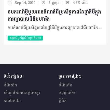
|
|
Sep 14, 2019
6 ឆ្នាំមុន
4.3K មើល
ឧបករណ៍ថ្មីមួយអាចកំណត់ពីប្រសិទ្ធភាពនៃថ្នាំគីមីក្នុង
ការព្យាបាលជំងឺមហារីក
ការកំណត់ពីប្រសិទ្ធភាពនៃថ្នាំគីមីក្នុងការព្យាបាលជំងឺមហារីក អាចនឹងត្រូវវាស់វែងបានតាមរយៈឧបករណ៍ថ្មីមួយ នេះបើយោងតាមការសិក្សាស្រាវជ្រាវពី Journal Microsystems & Nanoengineering។ ឧបករណ៍នេះត្រូវបានបង្កើតឡើងជាមួយភាពជាក់លាក់ដល់ទៅ ៩៥.៩% ក្នុងការរាប់កោសិកាមហារីកនៅរាល់ពេលឆ្លងកាត់ជាមួយអេឡិចត្រូត។ ប្រធានផ្នែកនិពន្ធ លោក Mehdi Javanmard ដែលមានតួនាទីជាសាស្រ្តាចារ្យជំនួយប្រចាំ Department of Electrical and Computer Engineering នៅឯ Ruters University-New Brunswick បានឲ្យដឹងថា “ពួកយើងបានបង្កើតឧបករណ៍នេះឡើង ដែលអាចសន្និដ្ឋានបានថាតើអ្នកជំងឺអាចឆ្លើយតបជាវិជ្ជមានទៅលើវិធីសាស្រ្តព្យាបាលជំងឺមហារីក ឬយ៉ាងណា”។ បន្ថែមពីនោះបច្ចេកវិទ្យានេះជាការបញ្ចូលគ្នានៃ Artificial intelligence និង Biosensors ព្រមទាំងរួមផ្សំទៅដោយបរិមាណតិចតួចនៃសារធាតុរាវដែលមានសមត្ថភាពចាប់បានពីភាពប្រែប្រួល ឬភាពស៊ាំរបស់កោសិកាមហារីកអំឡុងពេលព្យាបាលដោយថ្នាំគីមី។ ក្រុមការងារ Ruters បានធ្វើតេស្តជាដំបូងតាមរយៈការប្រើប្រាស់សំណាកកោសិកាមហារីកដែលបានព្យាបាលជាមួយកំហាប់ថ្នាំផ្សេងៗគ្នា។ ជាលទ្ធផលឧបករណ៍នេះអាចចាប់បានកោសិកាមហារីកដែលនៅរស់ ដោយមើលទៅលើភាពប្រែប្រួលនៃចរន្តអេឡិចត្រូតរាល់ពេលឆ្លងកាត់ប្រហោងដ៏តូចនៃសារធាតុរាវ។ ចំណែកជំហានបន្ទាប់ ការធ្វើតេស្តនឹងធ្វើឡើងទៅលើសំណាកដុំមហារីករបស់អ្នកជំងឺផ្ទាល់ ដើម្បីកំណត់ពីប្រសិទ្ធភាពនៃថ្នាំព្យាបាលណាមួយមុនពេលអ្នកជំងឺអាចចាប់ផ្ដើមទទួលបានការព្យាបាល។ ជាមួយលទ្ធផលយ៉ាងឆាប់រហ័សនៃបច្ចេកវិទ្យាថ្មីនេះនឹងអាចបង្កើនអន្តរាគមន៍បន្ថែមសម្រាប់អ្នកជំងឺមហារីក ក៏ដូចជាគ្រប់គ្រងនិងកំណត់ស្ថានភាពជំងឺឲ្យបានកាន់តែប្រសើរឡើង។ ប្រភពយោង៖ https://www.sciencedaily.com/releases/2019/07/190716150007.htm អត្ថបទ៖ ដកស្រង់ចេញពីទស្សនាវដ្ដី ហេលស៍ថាម ប្រូ លេខ ៨២ 2019 រក្សាសិទ្ធិគ្រប់យ៉ាង​ដោយ Healthtime Corporation ចំពោះគ្រប់អត្ថបទដោយគ្មានផ្នែកណាមួយត្រូវបោះពុម្ពផ្សាយចូលប្រព័ន្ធអុីនធឺណែតឧបករណ៍អេឡិចត្រូនិកអាត់ជាសំឡេងឬថតចំលងគ្រប់រូបភាពដោយគ្មានការអនុញ្ញាតឡើយ
សម្រាប់អ្នកវិជ្ជាជីវៈសុខាភិបាល
ទំព័រផ្សេងៗ
ប្រភេទផ្សេងៗ
អំពីយើង
ទំព័រដើម
សំណួរ​ដែលគេ​ច្រើន​សួរ
បណ្ណាល័យ
ភាពឯកជន
គ្លីនិក