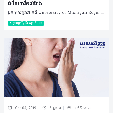
ជំងឺមហារីកលំពែង
អ្នកស្រាវជ្រាវមកពី University of Michigan Rogel Cancer Center បានរាយការណ៍ពីសញ្ញាណនៃលទ្ធផលដំបូងបន្ទាប់ពីការធ្វើតេស្តគ្លីនិកទៅលើឱសថថ្មីមួយសម្រាប់ជំងឺមហារីកលំពែង។ តេស្តគ្លីនិកដំណាក់កាលដំបូងនេះ ត្រូវបានគេពិសោធទៅលើឱសថ AZD1175 ដែលបង្កើតឡើងដើម្បីទប់ស្កាត់អង់ស៊ីមម្យ៉ាងឈ្មោះថា Wee1 ដែលមានសមត្ថភាពទៅជួសជុល DNA របស់កោសិកាមហារីកឲ្យរស់ឡើងវិញ បើទោះបីបានធ្វើការព្យាបាលដោយការបាញ់កាំរស្មី និងឱសថគីមីក៏ដោយ។ ជាក់ស្ដែងការព្យាបាលដោយកាំរស្មីអុិច និងថ្នាំគីមីដែលមានឈ្មោះថា Gemcitabine គឺជាវិធីសាស្រ្តព្យាបាលស្តង់ដាសម្រាប់ជំងឺមហារីកលំពែង។ វិធីសាស្រ្តទាំងពីរមានសមត្ថភាពទៅបំផ្លាញ DNA របស់កោសិកាមហារីក យ៉ាងណាមិញ កោសិកាមហារីកលំពែងបែរជាមានឥទ្ធិពលខ្លាំងក្លាក្នុងការជួសជុលភាពខូចខាតទាំងនោះឡើងវិញដែលជាហេតុធ្វើឲ្យប្រសិទ្ធភាពនៃការព្យាបាលត្រូវបានថយចុះ។ ដូច្នេះដើម្បីរារាំងសមត្ថភាពកោសិកាមហារីកពីការការពារខ្លួនពីឥទ្ធិពលរបស់កាំរស្មីអុិច និងថ្នាំគីមីទើប AZD1775 ត្រូវបានបង្កើតឡើងពីសំណាក់អ្នកស្រាវជ្រាវ។ តេស្តខាងលើត្រូវបានធ្វើឡើងចំពោះអ្នកជំងឺមហារីកលំពែងចំនួន ៣៤ រូប ដោយតម្រូវឲ្យពួកគេប្រើប្រាស់ឱសថ AZD1775 បន្ថែមទៀតស្របពេលទទួលបានការព្យាបាលដោយថ្នាំគីមី Gemcitabine។ គោលដៅនៃការសិក្សា គឺដើម្បីកំណត់ពីកម្រិតដូសខ្ពស់បំផុតនៃ AZD1775 ដែលអាចយកមកប្រើប្រាស់បានក្នុងពេលជាមួយគ្នា។ ដំណើរការនៃការពិសោធបានបង្ហាញពីលទ្ធផលល្អច្រើនជាងការរំពឹងទុកទៅលើការពន្យារជីវិតរស់របស់អ្នកជំងឺដោយអត្រារស់ជាមធ្យមឃើញមានកើនឡើងដល់ទៅ ២២ខែ បើប្រៀបធៀបទៅលើការប្រើប្រាស់ឱសថ Gemcitabine តែមួយមុខដោយអត្រាអាយុរស់មានត្រឹមតែ ១២ ទៅ១៤ខែប៉ុណ្ណោះ។ ការបន្ថែមឱសថ AZD1175 ជាមួយការព្យាបាលតាមកាំរស្មីអុិច និងថ្នាំគីមី អាចផ្ដល់ផលវិជ្ជមានទៅលើអត្រានៃអាយុរស់របស់អ្នកជំងឺ ដែលគួរតែត្រូវបានធ្វើការសិក្សាស្រាវជ្រាវឲ្យបានស៊ីជម្រៅបន្តទៀត នេះបើយោងតាមប្រសាសន៍របស់អ្នកដឹកនាំផ្នែកស្រាវជ្រាវ Kyle Cuneo។ ម្យ៉ាងទៀតប្រសិនការសិក្សាកាន់តែមានភាពជាក់លាក់នោះវាអាចកាត់បន្ថយភាពស៊ាំរបស់កោសិកាមហារីកទៅលើវិធីសាស្រ្តព្យាបាលទាំងពីរ (កាំរស្មីអុិច និងឱសថគីមី)។ គួរបញ្ជាក់ផងដែរ ជំងឺមហារីកលំពែង មានសមត្ថភាពអាចរីករាលដាលទៅកាន់ផ្នែកផ្សេងៗក្នុងរាងកាយដែលអត្រារស់បាន ៥ឆ្នាំ មានត្រឹមតែ ៩% តែប៉ុណ្ណោះ ចំណែកការស្រាវជ្រាវខាងលើកំពុងស្ថិតនៅក្នុងដំណាក់កាលដំបូងនៅឡើយ ដែលទាមទារឲ្យមានការសិក្សាវិភាគជាច្រើនទៀត។ ប្រភពយោង៖ https://www.sciencedaily.com/releases/2019/08/190814113934.htm អត្ថបទ៖ ដកស្រង់ចេញពីទស្សនាវដ្ដី ហេលស៍ថាម ប្រូ លេខ ៨៣ 2019 រក្សាសិទ្ធិគ្រប់យ៉ាង​ដោយ Healthtime Corporation ចំពោះគ្រប់អត្ថបទដោយគ្មានផ្នែកណាមួយត្រូវបោះពុម្ពផ្សាយចូលប្រព័ន្ធអុីនធឺណែតឧបករណ៍អេឡិចត្រូនិកអាត់ជាសំឡេងឬថតចំលងគ្រប់រូបភាពដោយគ្មានការអនុញ្ញាតឡើយ
សម្រាប់អ្នកវិជ្ជាជីវៈសុខាភិបាល
|
|
Oct 04, 2019
6 ឆ្នាំមុន
4.6K មើល