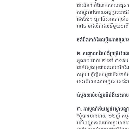
ជាដើម។ ចំណែកសារធាតុសកម
សម្បូរទៅដោយអត្ថប្រយោជន៍ម
ផងដែរ។ ក្រៅពីសារធាតុចាំបា
ទៅតាមផលិតផលនីមួយៗដើម្បី
ចង់ដឹងកាន់តែលម្អិតអាចចូល
២. សញ្ញាណនៃជំងឺប្រគ្រីវដែលអ
ក្នុងរយៈពេល ២ ទៅ ៣ទសវត្
ជាក់ស្តែងប្រជាជនអាមេរិ
សរុប។ ថ្វីត្បិតកម្ពុជាមិនទ
នេះបើយោងតាមប្រសាសន៍របស់
ស្វែងយល់បន្ថែមពីជំងឺនេះត
៣. អារម្មណ៍ភ័យស្លន់ស្លោបណ
“ខ្ញុំបាទមានអាយុ ២២ឆ្នាំ កម
ហើយជួនកាលពេលខ្លះមានអាការៈ