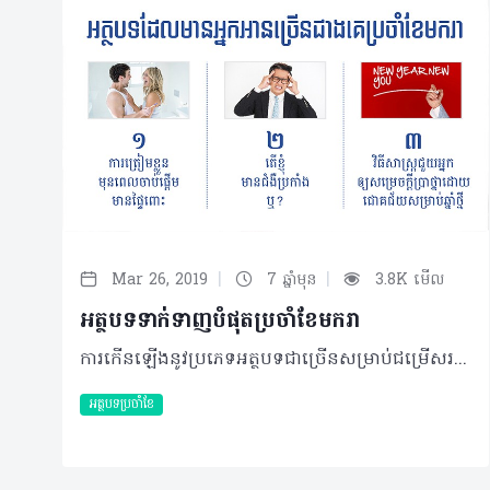
|
|
Mar 26, 2019
7 ឆ្នាំមុន
3.8K មើល
អត្ថបទទាក់ទាញបំផុតប្រចាំខែមករា
ការកើនឡើងនូវប្រភេទអត្ថបទជាច្រើនសម្រាប់ជម្រើសរបស់មិត្តអ្នកអានទាំងអត្ថបទពីក្រុមអ្នកនិពន្ធក៏ដូចជាអត្ថបទដែលមានការចូលរួមចែករំលែកពីអ្នកប្រកបវិជ្ជាជីវសុខាភិបាល និងសាធារណជន កាន់តែប្លែក និងគួរឲ្យចាប់អារម្មណ៍។ ជាក់ស្តែង សម្រាប់ខែមករានេះ សង្កេតឃើញថាកំណើននៃការចូលអានអត្ថបទច្រើនទ្វេដង ហើយប្រភេទអត្ថបទ៣ដែលមានភាពទាក់ទាញបំផុត រួមមាន៖ ១. ការត្រៀមខ្លួនមុនពេលចាប់ផ្តើមមានផ្ទៃពោះ ការចាប់ផ្តើមបង្កើតគ្រួសារដ៏តូចមួយមិនមែនជារឿងងាយស្រួល ហើយធ្វើបានភ្លាមៗនោះទេ។ អនាគតមាតាបិតា ឬមាតាបិតាគ្រប់រូបត្រូវធ្វើការត្រៀមខ្លួនក្នុងរយៈពេលកំណត់មួយតាមការណែនាំ។ បើតាមការលើកឡើងរបស់វេជ្ជបណ្ឌិត យូ ម៉ូលីន ឯកទេសសម្ភព និងរោគស្ត្រីនៃមជ្ឈមណ្ឌលជាតិគាំពារមាតា និងទារក ការត្រៀមខ្លួនចាប់ផ្តើមមានផ្ទៃពោះស្ត្រីគ្រប់រូបត្រូវត្រួតពិនិត្យរាងកាយ ឬធ្វើតេស្តនានា និងទទួលទានសារធាតុបំប៉នបន្ថែមឲ្យបានគ្រប់គ្រាន់... ចង់ដឹងថាតេស្ត និងសារធាតុបំប៉នណាខ្លះសូមអានបន្ថែម៖ http://healthtime.tips/library/article/1827 ២. តើខ្ញុំមានជំងឺប្រកាំងឬ? បុរសអាយុ២៣ឆ្នាំម្នាក់តែងមានអាការៈឈឺក្បាល គេងមិនសូវលក់ និងហេវហត់ ជាខ្លាំង ហើយតែងតែស្វែងរកការព្យាបាលដោយការប្រើថ្នាំឈឺក្បាល ឬផ្តាសាយ។ គាត់ឆ្ងល់អំពីអាការៈនេះ មិនដឹងត្រូវព្យាបាលបែបណាទើបមានប្រសិទ្ធភាព និងសង្ស័យថាជាជំងឺប្រកាំង។ ករណីនេះត្រូវបានបកស្រាយយ៉ាងក្បោះក្បាយពីសាស្ត្រាចារ្យ វេជ្ជបណ្ឌិត ជុំ ណាវុធ ឯកទេសប្រព័ន្ធសរសៃប្រសាទសរសៃឈាមខួរក្បាល នាយផ្នែកសរសៃប្រសាទខួរក្បាលា នៃមន្ទីរពេទ្យមិត្តភាពខ្មែរ-សូវៀត.. ចង់ដឹងថាជាករណីអ្វីឲ្យពិតប្រាកដ សូមចូលទៅកាន់៖ http://healthtime.tips/library/article/1819 ៣. វិធីសាស្ត្រជួយអ្នកឲ្យសម្រេចក្តីប្រាថ្នាដោយជោគជ័យសម្រាប់ឆ្នាំថ្មី បំណងប្រាថ្នាឆ្នាំថ្មី ដែលគ្រប់គ្នាតែងនិយាយថា New Year Resolution គឺជាបំណងប្រាថ្នាដែលយើងចង់ធ្វើវាយូរហើយ តែធ្វើមិនបាន ឬមិនបានធ្វើតែម្តង។ វាអាចជាបំណងដែលសល់ពីឆ្នាំចាស់ ឬបំណងថ្មីៗទើបនឹងកើតក្នុងចិត្តយើងគ្រប់គ្នា ប៉ុន្តែសួរថាវាសំខាន់អត់? គួរតែមានឬអត់? ចម្លើយគឺវាអាស្រ័យលើខ្លួនអ្នកហ្នឹងហើយ... ប្រសិនអ្នកមិនច្បាស់ ឬចង់សម្រេចក្តីប្រាថ្នាទាំងនោះតំណភ្ជាប់នេះនឹងជួយអ្នកបាន៖ http://healthtime.tips/library/article/1818 ©2019 រក្សាសិទ្ធិគ្រប់យ៉ាង​ដោយ Healthtime Corporation ចំពោះគ្រប់អត្ថបទដោយគ្មានផ្នែកណាមួយត្រូវបោះពុម្ពផ្សាយចូល ប្រព័ន្ធអ៊ីនធឺណែតឧបករណ៍អេឡិចត្រូនិកអាត់ជាសំឡេងឬថតចំលងគ្រប់រូបភាពដោយគ្មានការអនុញ្ញាតឡើយ
អត្ថបទប្រចាំខែ