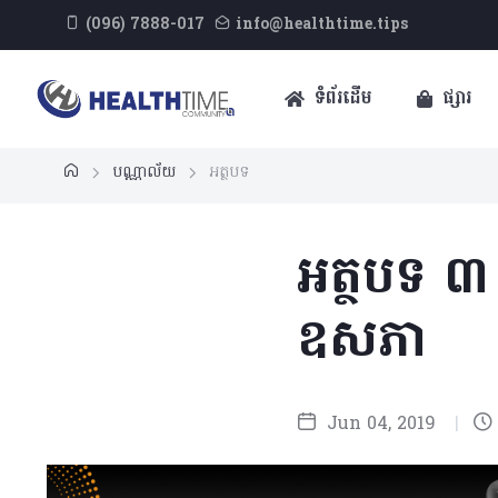
(096) 7888-017
info@healthtime.tips
ទំព័រដើម
ផ្សារ
បណ្ណាល័យ
អត្ថបទ
អត្ថបទ ៣ 
ឧសភា
Jun 04, 2019
|