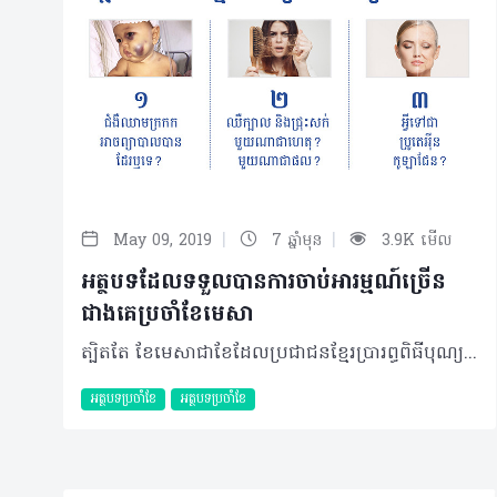
|
|
May 09, 2019
7 ឆ្នាំមុន
3.9K មើល
អត្ថបទដែលទទួលបានការចាប់អារម្មណ៍ច្រើន
ជាងគេប្រចាំខែមេសា
ត្បិតតែ ខែមេសាជាខែដែលប្រជាជនខ្មែរប្រារព្ធពិធីបុណ្យចូលឆ្នាំប្រពៃណីជាតិ និងជាខែដែលមានថ្ងៃឈប់សម្រាកច្រើនក៏ដោយក៏កំណើននៃការចូលអានអត្ថបទសុខភាពបន្តកើនឡើងជាលំដាប់ដូចខែផ្សេងៗទៀតដែរ។ ជាក់ស្តែង អត្ថបទ ៣ ដែលទទួលបានការអានច្រើនជាងគេប្រចាំខែមេសាគឺ៖ 1. ជំងឺឈាមក្រកកអាចព្យាបាលបានដែរឬទេ? សាស្ត្រាចារ្យវេជ្ជបណ្ឌិត ជាន សុផល ឯកទេសរោគកុមារវិទ្យា និងលោហិតសាស្ត្រ នៃមន្ទីរពេទ្យកុមារជាតិបានពន្យល់យ៉ាងក្បោះក្បាយថាជំងឺហេម៉ូហ្វីលា (Hemophilia) គឺជាប្រភេទជំងឺឈាមក្រកក ឬបណ្តាលឲ្យហូរឈាម ភាគច្រើនបង្កឡើងដោយកង្វះកត្តាឈាមកក។ អ្នកជំងឺមិនមានការហូរឈាមច្រើនជាងធម្មតាទេ ប៉ុន្តែការហូរឈាមនេះអាចមានរយៈពេលយូរជាងធម្មតា។ ជាក់ស្តែងវាជាជំងឺដ៏កម្រដែលអាចស្តែងមានឡើងលើមនុស្សម្នាក់តែប៉ុណ្ណោះក្នុងចំណោម ១០០០នាក់ និងអាចកើតមានឡើងបានគ្រប់វ័យ ចាប់តាំងពីទារករហូតដល់វ័យចំណាស់ និងជាជំងឺមួយដែលតម្រូវឲ្យអ្នកជំងឺរស់នៅជាមួយការព្យាបាលអស់មួយជីវិត។ យល់កាន់តែច្បាស់អំពីមូលហេតុ និងវិធីព្យាបាលតាមរយៈ៖ https://healthtime.tips/library/article/1911 2.ឈឺក្បាល និងជ្រុះសក់ មួយណាជាហេតុ? មួយណាជាផល? “អាការៈឈឺក្បាលធ្វើឲ្យអ្នកជ្រុះសក់? ឬបញ្ហាជ្រុះសក់ជាហេតុផលធ្វើឲ្យអ្នកឈឺក្បាល?” នៅតែជាភាពស្រពិចស្រពិលមួយកើតមានឡើងសឹងតែបុគ្គលគ្រប់រូបទាំងអស់។ យ៉ាងណាមិញ ហេតុផលនៃបញ្ហាទាំងពីរខាងលើអាចបណ្តាលមកពីកត្តារួមផ្សំគ្នានៃស្ថានភាពជំងឺណាមួយ នេះបើយោងតាមប្រសាសន៍លោកសាស្ត្រាចារ្យវេជ្ជបណ្ឌិត ជុំ ណាវុធឯកទេសប្រព័ន្ធសរសៃប្រសាទ សរសៃឈាមខួរក្បាល និងជានាយផ្នែកប្រព័ន្ធសរសៃប្រសាទខួរក្បាលនៃមន្ទីរពេទ្យមិត្តភាពខ្មែរ-សូវៀត។ ស្វែងយល់បន្ថែមតាមរយៈ៖ https://healthtime.tips/library/article/1909 3. អ្វីទៅជាប្រូតេអុីនកូឡាជែន? នៅពេលវ័យកាន់តែចាស់ ស្រទាប់ស្បែករបស់អ្នកក៏ប្រែប្រួល ដែលនេះបណ្តាលមកពីការបាត់បង់នូវប្រូតេអុីនកូឡាជែនធម្មជាតិរបស់ស្បែក ដែលបណ្តាលឲ្យបាត់បង់ភាពតឹងណែន នាំឲ្យផលិតផលបំប៉នកូឡាជែនត្រូវបានគេនិយមប្រើប្រាស់ដើម្បីស្តារស្ថានភាពស្បែកឲ្យមានភាពប្រសើរឡើងវិញ។ អ្វីជាកូឡាជែន? តើគួរប្រើប្រាស់ក្នុងកម្រិតណាល្អ? អាចមានផលវិបាកអ្វីខ្លះ...? ចម្លើយទាំងអស់នេះនឹងត្រូវបានលាតត្រដាងយ៉ាងលម្អិតក្នុង៖ https://healthtime.tips/library/article/1910 ©2019 រក្សាសិទ្ធិគ្រប់យ៉ាង​ដោយ Healthtime Corporation ចំពោះគ្រប់អត្ថបទដោយគ្មានផ្នែកណាមួយត្រូវបោះពុម្ពផ្សាយចូល ប្រព័ន្ធអុីនធឺណែតឧបករណ៍អេឡិចត្រូនិកអាត់ជាសំឡេងឬថតចំលងគ្រប់រូបភាពដោយគ្មានការអនុញ្ញាតឡើយ
អត្ថបទប្រចាំខែ
អត្ថបទប្រចាំខែ