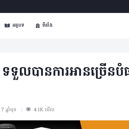
អត្ថបទ
ទីតាំង
ទទួលបានការអានច្រើនបំផុ
7 ឆ្នាំមុន
|
4.1K មើល