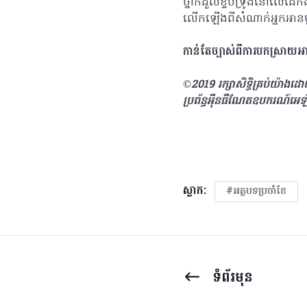
ថ្នាក់ដួលខ្ទប់ទ្រូងនៅលើដៃ
លើកឡើងពីសំណាក់អ្នកអានម្
កាន់តែច្បាស់ពីការបកស្រាយ
©2019 រក្សាសិទ្ធិគ្រប់យ៉ាង
ប្រព័ន្ធអុីនធឺណែតឧបករណ៍អេ
ស្លាក:
#អត្ថបទប្រចាំខែ
ទំព័រ​មុន