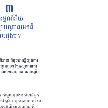
ានា ក៏ដូចជាគន្លឹះក្នុងការ
យនូវអត្ថបទផ្នែកសុខភាពជា
៣ដែលទទួលបានការអានច្រើន
ជាមួយមុខងារសំខាន់ក្នុង
់ស្តែង ពពួកវីតាមីន បេ នេះ
ប្រភេទផលិតផលធញ្ញជាតិ