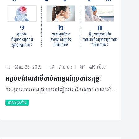
|
|
Mar 26, 2019
7 ឆ្នាំមុន
4K មើល
អត្ថបទដែលជាទីចាប់អារម្មណ៍ប្រចាំខែកុម្ភៈ
មិនខុសពីការចេញផ្សាយនៅរៀងរាល់ខែឡើយ ហេលស៍ថាម ប្រូ នៅតែបន្តផ្សព្វផ្សាយចំណេះដឹងសុខភាពជាច្រើន ដែលជាការបកស្រាយពីវេជ្ជបណ្ឌិតជំនាញ ក្រុមអ្នកនិពន្ធ ក៏ដូចជាការចូលរួមចែករំលែកពីអ្នកប្រកបវិជ្ជាជីវសុខាភិបាល។ ចំណែកសម្រាប់ខែ កុម្ភៈនេះ កំណើនអ្នកអានក៏នៅតែមានចំនួនច្រើន ដែលអត្ថបទ ៣ខាងក្រោម បានទទួលចំណាប់អារម្មណ៍ច្រើនជាងគេរួមមាន៖ ១. អ្នកអាចកំពុងមានដុំសាច់ក្នុងខួរក្បាលឬ? ដុំសាច់ខួរក្បាល ឬភាសាបច្ចេកទេស ហៅថា Brain Tumors គឺជាដុំដុះមិនធម្មតានៅក្នុងប្រអប់ខួរក្បាល ដែលរួមមានប្រមាណ ១៥០ ប្រភេទ ប៉ុន្តែជាក់ស្តែងវាត្រូវបានបែងចែកជា ២ ប្រភេទធំៗគឺ ដុំសាច់ដែលកើតឡើងដោយឯកឯង (Primary Brain Tumors) ដែលមានប្រភពពីកោសិកាណាមួយនៃខួរក្បាលខ្លួនឯងផ្ទាល់ និងដុំសាច់ដែលមានប្រភពមកពីការរាលដាលនៃសរីរាង្គមហារីកផ្សេងទៀតរបស់រាងកាយ (Metastatic Brain Tumors)។ ប្រភេទនៃដុំសាច់ខួរក្បាលកើតឡើងដោយខ្លួនឯងមាន ២ប្រភេទ គឺប្រភេទកាច និងប្រភេទស្លូត អាចកើតមកពីក្រពេញនៅក្នុងខួរក្បាល ហើយមួយចំនួនទៀតកើតចេញពីកោសិកាប្រព័ន្ធប្រសាទខួរក្បាល ឬពីកោសិកាស្រោមខួរក្បាល និងកោសិកានៅជុំវិញខួរក្បាលតែម្តង នេះបើយោងទៅតាមការបកស្រាយរបស់ វេជ្ជបណ្ឌិតស៊ឹម សុខចាន់ ឯកទេសវះកាត់ប្រព័ន្ធប្រសាទគ្លីនិកក្ដីសង្ឃឹមនៃយេរ៉េម៉ា និងជាសមាជិកអន្តរជាតិនៃសមាគមវះកាត់ប្រព័ន្ធប្រសាទសហរដ្ឋអាមេរិក។ កាន់តែស៊ីជម្រៅលើបញ្ហានេះ សូមអានបន្ថែម៖ http://healthtime.tips/library/article/1853 ២. កូនកណ្តុររីកធំអាចជាសញ្ញានៃជំងឺមហារីក វេជ្ជបណ្ឌិត ប៊ុនប៉ា ប៉ូលី ឯកទេសបញ្ចាំងកាំរស្មី ជំងឺមហារីក និងជំងឺឈាមនៃមជ្ឈមណ្ឌលជាតិប្រឆាំងជំងឺមហារីក មន្ទីរពេទ្យកាល់ម៉ែត បានឲ្យនិយមន័យមហារីកកូនកណ្តុរ ឬភាសាបច្ចេកទេសហៅថា Lymphoma ជាប្រភេទជំងឺមហារីកដែលកើតមានផ្ទាល់នៅលើកោសិកាកូនកណ្តុរ ខុសពីការរាលដាលនៃជំងឺមហារីករបស់សរីរាង្គណាមួយមកលើកូនកណ្ដុរ។ ជំងឺនេះត្រូវបានគេបែងចែកជា ២ ប្រភេទធំៗគឺ ជំងឺមហារីកកូនកណ្តុរប្រភេទ Hodgkin (Hodgkin’s Lymphoma) និង Non-Hodgkin (Non-Hodgkin’s Lymphoma) ដែលបែងចែកជាប្រភេទបេ(B) និងប្រភេទតេ(T)។ ស្វែងយល់បន្ថែមពីជំងឺនេះបន្ថែមតាមរយៈ៖ http://healthtime.tips/library/article/1849 ៣. អ្វីខ្លះជាប្រភេទនៃការវះកាត់សម្រាប់ព្យាបាលជំងឺមហារីក? ជំងឺមហារីកដែលច្រើនតម្រូវឲ្យព្យាបាលដោយការវះកាត់គឺរាល់ដុំមហារីកទាំងឡាយណានៅលើសរីរាង្គ ដែលអាចដំណើរការដោយវិធីសាស្រ្តនេះបាន និងដុំមហារីកដែលមិនទាន់រាលដាលទៅកន្លែងផ្សេងទៀត រួមមាន មហារីកបំពង់អាហារ មហារីកក្រពះ មហារីកពោះវៀនតូច ឬធំ មហារីកសួត មហារីកសុដន់ មហារីកក្រពេញដៃស្បូន មហារីកស្បូន និងមហារីកលើសរីរាង្គផ្សេងៗទៀត។ ក្នុងចំណោមមហារីកទាំងនេះគឺស្ទើរតែទាំងអស់អាចធ្វើការវះកាត់ព្យាបាលបាននៅប្រទេសកម្ពុជា ក្នុងកម្រិតស្តង់ដាដូចទៅនឹងបរទេស (Oncological surgery standard) ផងដែរ។ ដោយឡែក​​ ចំពោះជំងឺមហារីកដែលមិនតម្រូវឲ្យធ្វើការព្យាបាលដោយការវះកាត់រួមមានមហារីកគ្រាប់ឈាម (Leucemia) មហារីកប្រព័ន្ធទឹករងៃ ឬមហារីកកូនកណ្តុរ (Lymphoma) និងមហារីកដែលកើតនៅលើសរីរាង្គជ្រៅ មិនអាចធ្វើការវះកាត់បាន នេះបើយោងទៅតាមប្រសាសន៍របស់ វេជ្ជបណ្ឌិត ឆាយ រស្មី ឯកទេសវះកាត់ប្រព័ន្ធរំលាយអាហារ និងមហារីកប្រព័ន្ធរំលាយអាហារនៃមន្ទីរពេទ្យមិត្តភាពខ្មែរ-សូវៀត។ ចង់ដឹងពីប្រភេទនៃការវះកាត់ សូមចូលទៅកាន់៖ http://healthtime.tips/library/article/1862 ©2019 រក្សាសិទ្ធិគ្រប់យ៉ាង​ដោយ Healthtime Corporation ចំពោះគ្រប់អត្ថបទដោយគ្មានផ្នែកណាមួយត្រូវបោះពុម្ពផ្សាយចូល ប្រព័ន្ធអ៊ីនធឺណែតឧបករណ៍អេឡិចត្រូនិកអាត់ជាសំឡេងឬថតចំលងគ្រប់រូបភាពដោយគ្មានការអនុញ្ញាតឡើយ
អត្ថបទប្រចាំខែ