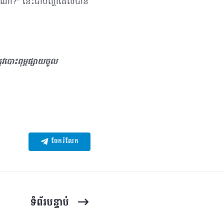
យវិធីណា?” នេះជាបញ្ហាដែលបាន
វបោះពុម្ពផ្សាយចូល
ចែករំលែក
ទំព័រ​បន្ទាប់