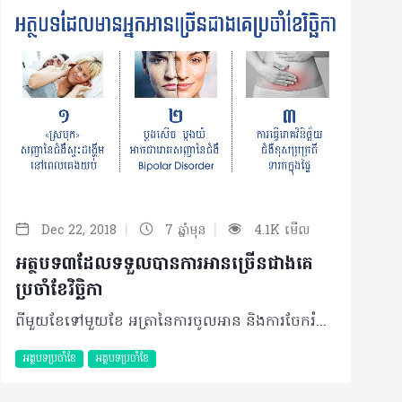
|
|
Dec 22, 2018
7 ឆ្នាំមុន
4.1K មើល
អត្ថបទ៣ដែលទទួលបានការអានច្រើនជាងគេ
ប្រចាំខែវិច្ឆិកា
ពីមួយខែទៅមួយខែ អត្រានៃការចូលអាន និងការចែករំលែកអត្ថបទមានការកើនឡើងជាលំដាប់ មិនខុសគ្នាពីខែមុនៗឡើយ ហើយក្រុមការងារហេលស៍ថាមតែងជ្រើសរើសអត្ថបទចំនួន៣ ដែលទទួលបានការចាប់អារម្មណ៍ និងចូលអានច្រើនជាងគេ ដើម្បីសង្ខេបឲ្យមិត្តអ្នកអានបានស្វែងយល់បន្ថែម ក្នុងនោះរួមមាន៖ ១. «ស្រមុក» សញ្ញានៃជំងឺស្ទះដង្ហើមនៅពេលគេងយប់ យោងតាមប្រសាសន៍របស់ សាស្ត្រាចារ្យ មហាបរិញ្ញា វ៉ាន់ មិច ឯកទេសវេជ្ជសាស្ត្រទូទៅ និងជំងឺសួត នៃមន្ទីរពេទ្យមិត្តភាពខ្មែរ-សូវៀត និងជាប្រធានសមាគមគ្រូពេទ្យសួត កម្ពុជា បានឲ្យដឹងថា ស្រមុក គឺជារោគសញ្ញានៃវិបត្តិក្នុងការដកដង្ហើម មានន័យថាវាជាសញ្ញាមួយនៃជំងឺដែលឆ្លុះបញ្ចាំងពីការដកដង្ហើមចូលសួតមានការរំខានដោយការត្បៀតនៃផ្លូវដង្ហើម។ ការត្បៀតនេះអាចមាននៅក្នុងច្រមុះ ឬបំពង់ក ដោយសារមានការរីកសាច់ ឬមានដុះសាច់ច្រមុះ បំពង់ក ឬការមិនផ្តល់សញ្ញាពីខួរក្បាល ដែលធ្វើឲ្យខ្យល់អុកស៊ីសែនចូលក្នុងសួតមិនបានគ្រប់គ្រាន់ និងខ្យល់ដែលឆ្លងកាត់ផ្លូវតូចចង្អៀត បង្កជាការលាន់ស្រមុក...... ស្វែងយល់បន្ថែម៖ http://www.healthtime.tips/library/article/1749 ២. ម្តងសើច ម្តងយំ អាចជារោគសញ្ញានៃជំងឺ Bipolar Disorder បុគ្គលក្នុងអាយុជាមធ្យម ២១ឆ្នាំ ទាំងបុរស និងស្រ្តី បូកផ្សំជាមួយអាការៈផ្លូវចិត្តប្រែប្រួលមួយចំនួនដែលមិនអាចបកស្រាយបាន អាចជារោគសញ្ញានៃជំងឺផ្លូវចិត្តធ្ងន់ធ្ងរមួយប្រភេទគឺ BipolarDisorder។ Bipolar Disorder ជាជំងឺផ្លូវចិត្តប្រភេទធ្ងន់ និងរ៉ាំរ៉ៃមួយ ដែលអាចលាប់មកវិញ ប្រសិនមិនបានទទួលការព្យាបាលត្រឹមត្រូវ។ អ្នកជំងឺហាក់មានអារម្មណ៍ឡើងចុះ ដែលម្តងអាចស្តែងចេញជាការបាក់ទឹកចិត្តខ្លាំង (Depression)រួចប្រែទៅជាមានទឹកចិត្តឡើងខ្ពស់ខ្លាំងជាងធម្មតា (Mania)។ ម៉្យាងទៀត វាក៏ត្រូវបានគេហៅផងដែរថាជាជំងឺអារម្មណ៍២ ដែលមានការប្រែប្រួលក្នុងរយៈពេលកំណត់ណាមួយរវាងអារម្មណ៍ពិបាកចិត្ត និងសប្បាយចិត្តជ្រុល………នេះបើតាមការបកស្រាយដោយ សាស្ត្រាចារ្យ វេជ្ជបណ្ឌិត ហួត លីនណា ឯកទេសវិកលវិទ្យាជំនាន់ទី១ និងអនុបណ្ឌិតជំងឺផ្លូវចិត្ត និងខួរក្បាល ប្រចាំគ្លីនិកជំនាញផ្លូវចិត្ត និងខួរក្បាល ហួត លីនណា... ចង់ដឹងលម្អិតសូមចូលទៅកាន់៖ http://www.healthtime.tips/library/article/1755 ៣. ការធ្វើរោគវិនិច្ឆ័យជំងឺខុសប្រក្រតីទារកក្នុងផ្ទៃ ការរកមើលនូវជំងឺខុសប្រក្រតីរបស់ទារកក្នុងផ្ទៃ គឺជាការស្វែងរកនូវភាពមិនធម្មតាទាំងរូបរាងកាយ និងបម្រែបម្រួលក្រូម៉ូសូម ឬហ្សែនណាមួយដែលមិនត្រឹមត្រូវ ឬដែលអាចឲ្យទារកសម្រាលមកមានសុខភាពមិនល្អ។ ការធ្វើរោគវិនិច្ឆ័យនេះ រួមមានទាំងការពិនិត្យអេកូទារកក្នុងផ្ទៃ ពិសេសនៅត្រីមាសទី១ និងត្រីមាសទី២ ការពិនិត្យតេស្តឈាមទៅលើម្តាយ ទាក់ទងនឹងជំងឺអាប់បញ្ញាកូនមួយចំនួនដែលកើតញឹកញាប់ (down syndrome screening:ដែលអាចធ្វើចន្លោះពីអាយុគភ៌ ១១សប្តាហ៍៥ថ្ងៃទៅ១៣សប្តាហ៍៥ថ្ងៃ ឬពី ១៤សប្តាហ៍ ទៅ១៧សប្តាហ៍) និង(Non-Invasive Prenatal Testing:ជាតេស្តឈាមដែលអាចសិក្សា ទៅលើហ្សែនរបស់ទារកក្នុងឈាមម្តាយ ដែលអាចធ្វើចាប់ពីអាយុគភ៌ ១០សប្តាហ៍ ទៅដល់ ២៥ សប្តាហ៍)។ តេស្តដែលបានរៀបរាប់ខាងលើនេះមិនមានការប៉ះពាល់ដល់សុខភាពម្តាយ និងទារកទេ.......នេះបើតាមការបកស្រាយរបស់ វេជ្ជបណ្ឌិត ទី សុវណ្ណរដ្ឋ ឯកទេសសម្ភព-រោគស្ត្រី និងជាប្រធានផ្នែកសម្ភព-រោគស្ត្រី នៃមន្ទីរសម្រាកព្យាបាល និងសម្ភពមាតា..... យល់ដឹងបន្ថែមតាមរយៈ៖ http://www.healthtime.tips/library/article/1769 ©2018 រក្សាសិទ្ធិគ្រប់យ៉ាង​ដោយ Healthtime Corporation ចំពោះគ្រប់អត្ថបទដោយគ្មានផ្នែកណាមួយត្រូវបោះពុម្ពផ្សាយចូលប្រព័ន្ធអ៊ីនធឺណែត ឧបករណ៍អេឡិចត្រូនិក អាត់ជាសំឡេង ឬថតចំលងគ្រប់រូបភាពដោយគ្មានការអនុញ្ញាតឡើយ
អត្ថបទប្រចាំខែ
អត្ថបទប្រចាំខែ