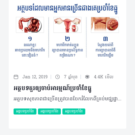
|
|
Jan 12, 2019
7 ឆ្នាំមុន
4.4K មើល
អត្ថបទគួរឲ្យចាប់អារម្មណ៍ប្រចាំខែធ្នូ
អត្ថបទសុខភាពជាច្រើនត្រូវបានចែករំលែកពីគ្រប់មជ្ឈដ្ឋានអ្នកប្រកបវិជ្ជាជីវសុខាភិបាល ក្នុងគោលបំណងដើម្បីរួមចំណែកលើកកម្ពស់សុខភាពប្រជាជនកម្ពុជា ជាក់ស្តែង ៣អត្ថបទដែលទទួលបានការគាំទ្រយ៉ាងច្រើនជាងគេនោះ រួមមាន៖ ១. នរណាខ្លះអាចប្រឈមនឹងមហារីកពោះវៀនធំ? ផ្អែកទៅលើការសិក្សារបស់អង្គការសុខភាពពិភពលោកក្នុងឆ្នាំ ២០១៤ បានឲ្យដឹងថាពេលនោះ ប្រទេសកម្ពុជាយើងមានចំនួនប្រជាជនសរុប១៤ ៨៦៥ ០០០ នាក់ ក្នុងនោះចំនួនអ្នកជំងឺមហារីកពោះវៀនធំ មានការកើតឡើងច្រើនគួរឲ្យកត់សម្គាល់ ដែលបុរសមានចំនួន ៤៤៥ករណីថ្មី និងស្ត្រីមានចំនួន ៣៩៤ករណីថ្មី។ គេសង្កេតឃើញថា អត្រាមរណភាពក្នុងចំណោមជំងឺមហារីកគ្រប់ប្រភេទទាំងអស់ ជំងឺមហារីកពោះវៀនធំមានរហូតដល់ ៥%ចំពោះបុរស និយាយរួមច្រើនជាងនារី......នេះបើតាមប្រសាសន៍របស់លោក វេជ្ជបណ្ឌិត ហេង វីរដ្ឋ ឯកទេសជំងឺមហារីក នៃមន្ទីរពេទ្យមិត្តភាពខ្មែរសូវៀត និងជាប្រធានបន្ទប់ពិគ្រោះ និងព្យាបាលជំងឺវេជ្ជបណ្ឌិត ហេង វីរដ្ឋ ចង់ដឹងមូលហេតុច្បាស់សូមចូលទៅកាន់៖ http://healthtime.tips/library/article/1796 ២. មហារីកមាត់ស្បូនព្យាបាលមានប្រសិទ្ធភាពកម្រិតណា? តាមរយៈលោកវេជ្ជបណ្ឌិត ទូច សុជាតិ ឯកទេសជំងឺមហារីក នៃមន្ទីរពេទ្យមិត្តភាពខ្មែរ-សូវៀត… ជំងឺមហារីកមាត់ស្បូន ឬ Cervical Cancer ជាជំងឺមហារីកមួយប្រភេទក្នុងចំណោមមហារីកជាច្រើនកើតមាននៅលើកោសិកាមាត់ស្បូនរបស់ស្ត្រី ដែលវាត្រូវបានបែងចែកជា៤ដំណាក់កាលផ្សេងៗគ្នា។ តាមការប៉ាន់ប្រមាណរបស់អង្គការសុខភាពពិភពលោក Globocan ២០១២ បង្ហាញថាមហារីកមាត់ស្បូនលើស្ត្រីកម្ពុជាមានអត្រាខ្ពស់ រហូតស្ថិតនៅលំដាប់ទី១ ក្នុងចំណោមជំងឺមហារីកលើស្ត្រីកម្ពុជា។ លោកវេជ្ជបណ្ឌិតបន្ថែមថា ជាទូទៅ អ្នកជំងឺមហារីកមាត់ស្បូនកម្រនឹងលេចចេញជារោគសញ្ញាសម្គាល់ច្បាស់លាស់ណាមួយណាស់ នៅដំណាក់កាលដំបូង… ស្រាយចម្ងល់បន្ថែមតាមរយៈ៖ http://healthtime.tips/library/article/1791 ៣. ស្វែងយល់ពីការព្យាបាលជំងឺមហារីកថ្លើម បើយោងតាមតួលេខរបស់ Globocan ឃើញថាចំនួននៃអ្នកជំងឺមហារីកថ្លើមក្នុងតំបន់អាស៊ីសិ្ថតនៅចំណាត់ថ្នាក់លេខ៣ បើធៀបនឹងមហារីកផ្សេងទៀត ប៉ុន្តែ វាមិនត្រូវបានចាត់ទុកជាជំងឺតំណពូជនោះទេ។ ការរលាកថ្លើមរ៉ាំរ៉ៃជាមូលហេតុចម្បង ដែលបង្កឲ្យមានជំងឺមហារីកថ្លើម ទាំងការរលាកថ្លើមប្រភេទB ប្រភេទC ហើយកត្តាដែលធ្វើឲ្យមានការរលាកថ្លើមរ៉ាំរ៉ៃ រួមមាន ការទទួលទានសុរាច្រើន លើសជាតិដែក និងលើសជាតិពុលជាដើម។ លើសពីនេះទៀត អ្នកដែលងាយប្រឈមនឹងជំងឺមហារីកថ្លើមខ្ពស់ជាងគេ គឺអ្នកជំងឺក្រិនថ្លើម។ ដំណាក់កាលដំបូង អ្នកជំងឺមហារីកថ្លើម មិនស្តែងចេញជារោគសញ្ញាណាមួយទេ ប៉ុន្តែ អំឡុងពេលប្រហែល៦ខែបន្ទាប់ដែលជំងឺវិវឌ្ឍដល់ដំណាក់កាលធ្ងន់ធ្ងរ អាចនឹងមានលេចចេញជារោគសញ្ញាដូចជា...... នេះបើតាមប្រសាសន៍របស់លោកវេជ្ជបណ្ឌិត ជា ចាន់ឌី ឯកទេសវិទ្យុសាស្រ្ត រូបភាពវេជ្ជសាស្រ្ត មានតួនាទីជានាយកនៃមន្ទីរសម្រាកព្យាបាល និងសម្ភព សានីន ស្វែងយល់លម្អិតតាមរយៈ៖ http://healthtime.tips/library/article/1790 ©2019 រក្សាសិទ្ធិគ្រប់យ៉ាង​ដោយ Healthtime Corporation ចំពោះគ្រប់អត្ថបទដោយគ្មានផ្នែកណាមួយត្រូវបោះពុម្ពផ្សាយចូល ប្រព័ន្ធអ៊ីនធឺណែតឧបករណ៍អេឡិចត្រូនិកអាត់ជាសំឡេងឬថតចំលងគ្រប់រូបភាពដោយគ្មានការអនុញ្ញាតឡើយ
អត្ថបទប្រចាំខែ
អត្ថបទប្រចាំខែ
អត្ថបទប្រចាំខែ