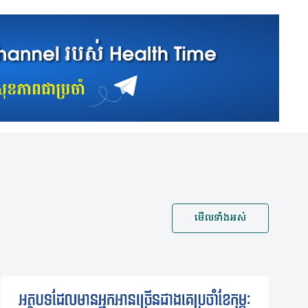
មើលទាំងអស់