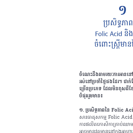
ចំណេះដឹងតាមរយៈការអាននៅតែផ្ដ
រស់នៅប្រចាំថ្ងៃផងដែរ។ ជាក់
ច្រើនប្រភេទ ដែលមិនខុសពី
បំផុតរួមមាន៖
១. ប្រសិទ្ធភាពនៃ Folic Ac
សារធាតុសកម្ម Folic Acid
ការផលិតកោសិកាគ្រាប់ឈាមក្
អាចមានវត្តមាននៅក្នុងអាហា