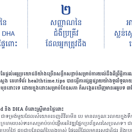
ល់អត្ថប្រយោជន៍យ៉ាងច្រើនសន្ធឹកសន្ធាប់សម្រាប់ការយល់ដឹងពីព្រឹត្តិការណ៍ន
ស្ដែង គេហទំព័រ healthtime.tips បានធ្វើការផ្សព្វផ្សាយយ៉ាងទូលំទូលា
ខែមុននោះទេ ដោយក្នុងនោះសម្រាប់ខែឧសភា ក៏សង្កេតឃើញមានអត្ថបទ 
id និង DHA ចំពោះស្រ្តីមានផ្ទៃពោះ
 ជាទម្រង់មួយដែលសំយោគចេញពីវីតាមីន បេ មានលក្ខណៈរលាយក្នុងទឹក 
រហមរបស់ទារកសម្រាប់ចាប់ផ្តើមអភិវឌ្ឍផ្នែកប្រព័ន្ធសរសៃប្រសាទ។ ជាក
រប្រចាំថ្ងៃ ដូចជាបន្លែពណ៌បៃតងចាស់ ផ្លែឈើដែលមានរសជាតិជូរ និង