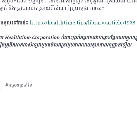
កង់សន្លប់កាលពី ១ឆ្នាំមុន។ តើនេះជាសញ្ញាអ្វី? តើខ្ញុំគួរដោះស្រាយដោ
នាក់ និងត្រូវបានបកស្រាយពីសំណាក់គ្រូពេទ្យឯកទេស។
អាចចូលទៅកាន់៖
https://healthtime.tips/library/article/1938
​ដោយ Healthtime Corporation ចំពោះគ្រប់អត្ថបទដោយគ្មានផ្នែកណាមួយត្រូ
ឡិចត្រូនិកអាត់ជាសំឡេងឬថតចំលងគ្រប់រូបភាពដោយគ្មានការអនុញ្ញាតឡើយ
#អត្ថបទប្រចាំខែ