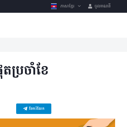
ភាសាខ្មែរ
ចូលគណនី
តប្រចាំខែ
ចែករំលែក