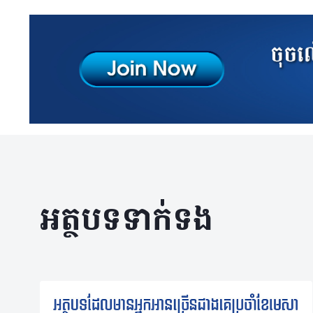
អត្ថបទទាក់ទង