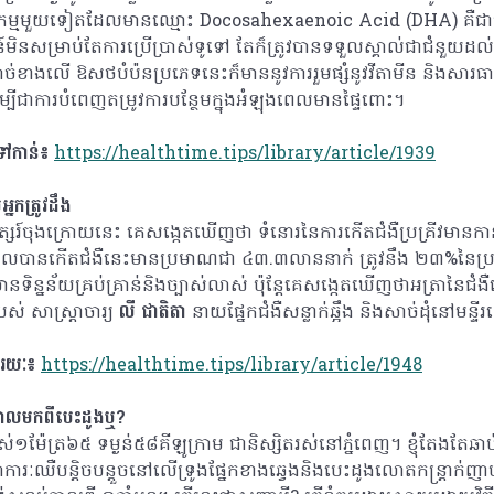
្មមួយទៀតដែលមានឈ្មោះ Docosahexaenoic Acid (DHA) គឺជាប្រ
ិនសម្រាប់តែការប្រើប្រាស់ទូទៅ តែក៏ត្រូវបានទទួលស្គាល់ជាជំនួយដល់
ច់ខាងលើ ឱសថបំប៉នប្រភេទនេះក៏មាននូវការរួមផ្សំនូវវីតាមីន និងសារធា
ជាការបំពេញតម្រូវការបន្ថែមក្នុងអំឡុងពេលមានផ្ទៃពោះ។
ទៅកាន់៖
https://healthtime.tips/library/article/1939
្នកត្រូវដឹង
សរ៍ចុងក្រោយនេះ គេសង្កេតឃើញថា ទំនោរនៃការកើតជំងឺប្រគ្រីវមានក
កដែលបានកើតជំងឺនេះមានប្រមាណជា ៤៣.៣លាននាក់ ត្រូវនឹង ២៣%នៃប
ាន់មានទិន្នន័យគ្រប់គ្រាន់និងច្បាស់លាស់ ប៉ុន្តែគេសង្កេតឃើញថាអត្រានៃជ
 សាស្រ្តាចារ្យ
លី ជាតិតា
នាយផ្នែកជំងឺសន្លាក់ឆ្អឹង និងសាច់ដុំនៅមន្ទីរ
ាមរយៈ៖
https://healthtime.tips/library/article/1948
្តាលមកពីបេះដូងឬ?
្ពស់១ម៉ែត្រ៦៥ ទម្ងន់៥៨គីឡូក្រាម ជានិស្សិតរស់នៅភ្នំពេញ។ ខ្ញុំតែងតែឆា
ឈឺបន្តិចបន្តួចនៅលើទ្រូងផ្នែកខាងឆ្វេងនិងបេះដូងលោតកន្ត្រាក់ញាប់បន្