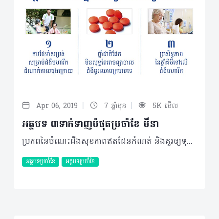
|
|
Apr 06, 2019
7 ឆ្នាំមុន
5K មើល
អត្ថបទ ៣ទាក់ទាញបំផុតប្រចាំខែ មីនា
ប្រភពនៃចំណេះដឹងសុខភាពឥតដែនកំណត់ និងគួរឲ្យទុកចិត្តបំផុតនៅតែបន្តចេញផ្សាយនូវអត្ថបទក្រោមប្រធានបទគួរឲ្យចាប់អារម្មណ៍ជាច្រើនដើម្បីផ្តល់ជូនមិត្តអ្នកអាននូវចំណេះដឹងអំពីការថែទាំសុខភាព និងការរស់នៅប្រកបដោយសុខភាពល្អ ក៏ដូចជាការណែនាំអំពីជំងឺផ្សេងៗរួមមានទាំងវិធីបង្ការព្យាបាល រោគវិនិច្ឆ័យ និងចំណុចសំខាន់ផ្សេងៗទៀត។ ក្នុងចំណោមអត្ថបទដែលបានដាក់ចេញ ក៏មានអត្ថបទចំនួន ៣ដែលត្រូវបានប្រិយមិត្តអ្នកអានចូលអានច្រើនជាងគេប្រចាំខែ មីនា នេះ ដែលរួមមានដូចខាងក្រោម… ១-ការថែទាំសម្រន់សម្រាប់ជំងឺមហារីកដំណាក់កាលចុងក្រោយ យោងតាម វេជ្ជបណ្ឌិត ម៉េង ឡាង ឯកទេសជំងឺទូទៅ និងជំនាញថែទាំសម្រន់នៃអង្គការបំបាត់ការឈឺចាប់គ្មានព្រំដែន (DSF) បានឲ្យនិយមន័យ ការថែទាំសម្រន់ (Palliative care) គឺសំដៅទៅលើការលើកកម្ពស់គុណភាពជីវិតរបស់អ្នកជំងឺដែលប្រឈមការបាត់បង់ជីវិតទាំងផ្នែកផ្លូវកាយ ផ្លូវចិត្ត សង្គម និងជំនឿសាសនា។ គោលបំណងចម្បងមិនមែនដើម្បីព្យាបាលឲ្យជាសះស្បើយនោះទេ ប៉ុន្តែដើម្បីការពារ និងកាត់បន្ថយការឈឺចាប់ បំបាត់រោគសញ្ញារំខានផ្សេងៗដូចជាពិបាកដកដង្ហើម ក្អក ដង្ហក់។ល។ អ្នកជំងឺដែលត្រូវការការថែទាំសម្រន់ អ្នកជំងឺដែលស្ថានភាពជំងឺរបស់ពួកគាត់ធ្ងន់ធ្ងរហើយមិនអាចធ្វើការព្យាបាលឲ្យជាសះស្បើយបានជាពិសេសគឺជំងឺមហារីក។ អ្នកជំងឺផ្សេងទៀតដែលអាចទទួលបានការថែទាំសម្រន់ផងដែរគឺអ្នកជំងឺខ្សោយសរីរាង្គដំណាក់កាលចុងក្រោយ ដូចជាជំងឺក្រិនថ្លើមធ្ងន់ធ្ងរដែលអាចវិវឌ្ឃជាទាចទឹក និងជំងឺខ្សោយផ្លូវដង្ហើមធ្ងន់ធ្ងរដែលនាំឲ្យមានទឹកក្នុងសួតជាដើម។ ចង់ដឹងបន្ថែមពីបញ្ហានេះសូមចូល៖ http://healthtime.tips/library/article/1884 ២-ថ្នាំជាតិដែកមិនសុទ្ធតែអាចព្យាបាលជំងឺខ្វះឈាមក្រហមទេ កង្វះឈាមក្រហម (Anemia) មិនមែនជាជំងឺនោះទេ តែជារោគសញ្ញាបាត់បង់គ្រាប់ឈាមក្រហមដែលបណ្តាលមកពីមូលហេតុច្រើនយ៉ាង។ មកដល់ពេលនេះ មិនមានការសិក្សាពីអត្រានៃជំងឺនេះទេ ព្រោះមូលហេតុរបស់វាមានច្រើនដែលតម្រូវឲ្យអ្នកជំងឺទៅព្យាបាលតាមឯកទេសនៃមូលហេតុ នេះបើតាមការបកស្រាយរបស់ វេជ្ជបណ្ឌិត សុខ សុធា ឯកទេសជំងឺឈាម និងជំងឺមហារីក នៅមជ្ឈមណ្ឌលជាតិជំងឺមហារីកនៃមន្ទីរពេទ្យកាល់ម៉ែត។ បញ្ហាកង្វះឈាមក្រហមមិនត្រូវបានបែងចែកជាដំណាក់កាលដូចជំងឺមហារីកទេ។ ទោះបីជាយ៉ាងណាក្រុមគ្រូពេទ្យឯកទេសអាចធ្វើការវាយតម្លៃស្ថានភាពធ្ងន់ធ្ងរនៃរោគសញ្ញានេះដោយយោងទៅតាមកម្រិតថយចុះរបស់អេម៉ូក្លូប៊ីនរបស់គ្រាប់ឈាមក្រហម (Hemoglobin) បូករួមជាមួយរោគសញ្ញាគ្លីនិកផ្សេងៗដែលអ្នកជំងឺកំពុងមានជាក់ស្តែង (Anemia tolerance) មុននឹងធ្វើការសម្រេចចិត្តជ្រើសរើសវិធីសាស្ត្រព្យាបាលដែលសមស្របដើម្បីផ្តល់ជូនអ្នកជំងឺ។ អាចអានបន្ថែមតាមរយៈ៖ http://healthtime.tips/library/article/1892 ៣-ប្រសិទ្ធភាពនៃថ្នាំគីមីទៅលើជំងឺមហារីក តាមការមានប្រសាសន៍របស់វេជ្ជបណ្ឌិត សុខ សុធា ឯកទេសជំងឺឈាម និងជំងឺមហារីក នៅមជ្ឈមណ្ឌលជាតិជំងឺមហារីកនៃមន្ទីរពេទ្យកាល់ម៉ែត បានឲ្យដឹងថាការព្យាបាលដោយថ្នាំគីមី ឬភាសាបច្ចេកទេសហៅថា Chemotherapy ជាការព្យាបាលដោយថ្នាំដែលមានប្រសិទ្ធភាពទៅសម្លាប់កោសិកាមហារីកតាមរយៈការបញ្ឈប់ការលូតលាស់ និងការបំបែកខ្លួនរបស់កោសិកាមហារីក។ គោលបំណងចម្បង ៣នៃការព្យាបាលដោយថ្នាំគីមីរួមមាន៖ • ធ្វើឲ្យជំងឺមហារីកជាសះស្បើយ • ទប់មហារីកកុំឲ្យមានការលូតលាស់លឿន និងពន្យារអាយុជីវិតរបស់អ្នកជំងឺ • បន្ថយការឈឺចាប់។ ស្វែងយល់កាន់តែច្បាស់តាមរយៈ៖ http://healthtime.tips/library/article/1876 ©2019 រក្សាសិទ្ធិគ្រប់យ៉ាង​ដោយ Healthtime Corporation ចំពោះគ្រប់អត្ថបទដោយគ្មានផ្នែកណាមួយត្រូវបោះពុម្ពផ្សាយចូល ប្រព័ន្ធអុីនធឺណែតឧបករណ៍អេឡិចត្រូនិកអាត់ជាសំឡេងឬថតចំលងគ្រប់រូបភាពដោយគ្មានការអនុញ្ញាតឡើយ
អត្ថបទប្រចាំខែ
អត្ថបទប្រចាំខែ