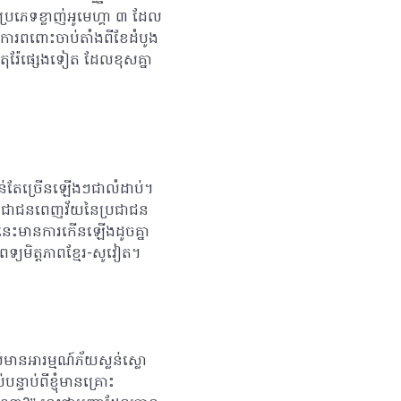
ភេទខ្លាញ់អូមេហ្គា ៣ ដែល
ការពពោះចាប់តាំងពីខែដំបូង
តុរ៉ែផ្សេងទៀត ដែលខុសគ្នា
ាន់តែច្រើនឡើងៗជាលំដាប់។
្រជាជនពេញវ័យនៃប្រជាជន
ំងឺនេះមានការកើនឡើងដូចគ្នា
ពេទ្យមិត្តភាពខ្មែរ-សូវៀត។
ប់មានអារម្មណ៍ភ័យស្លន់ស្លោ
ទាប់ពីខ្ញុំមានគ្រោះ