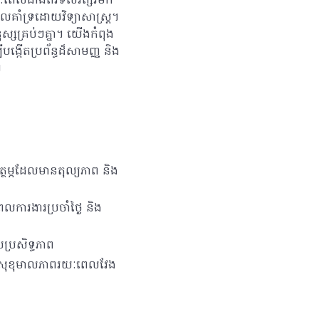
យៈពេលជាងពីរទសវត្សរ៍មក
លគាំទ្រដោយវិទ្យាសាស្ត្រ។
្សគ្រប់ៗគ្នា។ យើងកំពុង
ង្កើតប្រព័ន្ធដ៏សាមញ្ញ និង
។
្ថម្ភដែលមានតុល្យភាព និង
េលការងារប្រចាំថ្ងៃ និង
ប្រសិទ្ធភាព
្រាប់សុខុមាលភាពរយៈពេលវែង