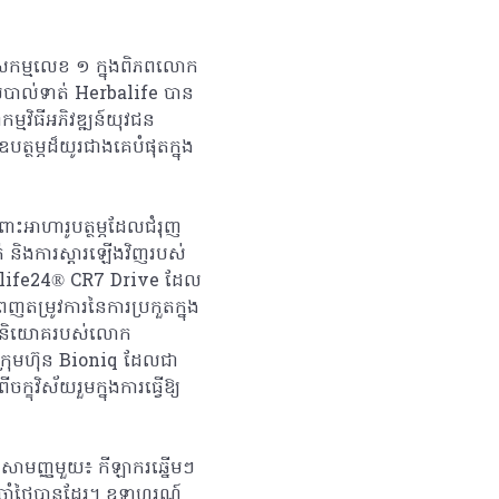
ៅសកម្មលេខ ១ ក្នុងពិភពលោក
័យបាល់ទាត់ Herbalife បាន
ម្មវិធីអភិវឌ្ឍន៍យុវជន
ថម្ភដ៏យូរជាងគេបំផុតក្នុង
ពោះអាហារូបត្ថម្ភដែលជំរុញ
់ និងការស្តារឡើងវិញរបស់
balife24® CR7 Drive ដែល
តម្រូវការនៃការប្រកួតក្នុង
ងការវិនិយោគរបស់លោក
ក្រុមហ៊ុន Bioniq ដែលជា
ខុវិស័យរួមក្នុងការធ្វើឱ្យ
នសាមញ្ញមួយ៖ កីឡាករឆ្នើមៗ
ប្រចាំថ្ងៃបានដែរ។ ឧទាហរណ៍