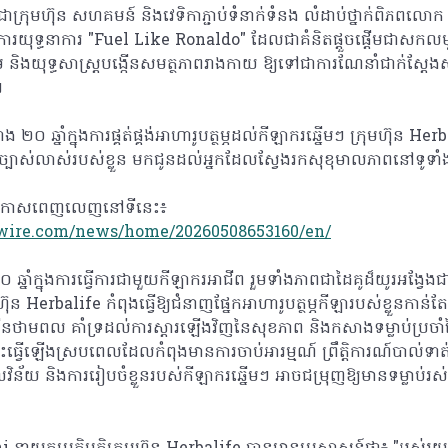
ាក្រុមហ៊ុន សហគមន៍ និងវេទិកាភ្ជាប់ទំនាក់ទំនង លំដាប់ថ្នាក់ពិភពលោ
រយុទ្ធនាការ "Fuel Like Ronaldo" ដែលជាគំនិតផ្តួចផ្តើមជាសកលមួយ
នើម និងយុទ្ធសាស្ត្របង្កើនសមត្ថភាពរាងកាយ ឱ្យទៅជាការណែនាំជាក់ស្តែង
។
 ឆ្នាំក្នុងការផ្គត់ផ្គង់អាហារូបត្ថម្ភដល់កីឡាករឆ្នើមៗ ក្រុមហ៊ុន H
ាក់ច្បាស់លាស់របស់ខ្លួន មកជូនដល់អ្នកដែលស្វែងរកសុខុមាលភាពនៅទូ
ប្រកាសពេញលេញនៅទីនេះ៖
wire.com/news/home/20260508653160/en/
នាំក្នុងការធ្វើការជាមួយកីឡាករអាជីព រួមទាំងភាពជាដៃគូដ៏យូរអង្វ
ុន Herbalife កំពុងធ្វើឱ្យជំនាញផ្នែកអាហារូបត្ថម្ភកីឡារបស់ខ្លួនកាន់
បង្កើនថាមពល គាំទ្រដល់ការស្តារឡើងវិញនៃសុខភាព និងកសាងទម្លាប់ប្រចាំ
ះធ្វើឡើងស្របពេលដែលកំពុងមានការចាប់អារម្មណ៍ ព្រឹត្តិការណ៍បាល់ទាត់
ិន័យ និងការរៀបចំខ្លួនរបស់កីឡាករឆ្នើមៗ អាចជម្រុញឱ្យមានទម្លាប