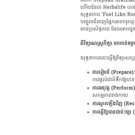
លោក Stephan Gratziani 
ហើយដែល Herbalife បានជួយកី
យុទ្ធនាការ 'Fuel Like Ro
បញ្ជូលជំនាញផ្នែកអាហារូបត្ថ
មានប្រសិទ្ធភាព ដែលអាចជួយ
ពីវិទ្យាសាស្ត្រកីឡា មកកាន់ទម្លាប
យុទ្ធនាការនេះធ្វើឱ្យវិទ្យាស
ការរៀបចំ (
Prepare):
ការផ្តល់​ជាតិទឹកឱ្យបានគ
ការអនុវត្ត (
Perform)
សកម្មភាពរាងកាយ
ការស្តារឡើងវិញ (
Rec
ការធ្វើឱ្យបានជាប់ៗគ្នា (