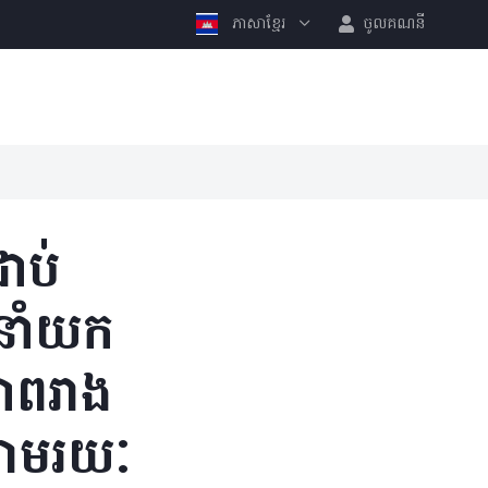
ភាសាខ្មែរ
ចូលគណនី
ាប់
នាំយក
ភាពរាង
 តាមរយៈ