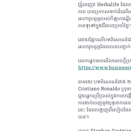
(ភ្នំពេញ)៖ Herbalife ដែលជ
ភាព បានប្រកាសដាក់ដំណើរកា
អាហារូបត្ថម្ភរបស់កីឡាករឆ្
ភាពទូទៅក្នុងជីវភាពប្រចាំថ្ងៃ
ដោយផ្អែកលើបទពិសោធន៍ជាង ២០
អាហារូបត្ថម្ភដែលបានបញ្ជ
លោកអ្នកអាចមើលសេចក្តី
https://www.business
តាមរយៈបទពិសោធន៍ជាង ២០ ឆ្
Cristiano Ronaldo ក្រុមហ៊
ជួយអ្នកប្រើប្រាស់ក្នុងការ
ការដាក់ចេញនូវយុទ្ធនាការនេ
នេះ ដែលបង្ហាញពីរបៀបដែលវ
បាន។