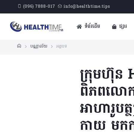
(096) 7888-017
info@healthtime.tips
ទំព័រដើម
ផ្សារ
បណ្ណាល័យ
អត្ថបទ
ក្រុមហ៊ុន
ពិភពលោក
អាហារូបត្
កាយ មកកាន