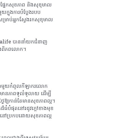
ក ផ្នែកសុខភាព និងសុខុមាល
ក្នុងការបំប្លែងរបប
សម្រាប់អ្នកស្វែងរកសុខុមាល
erbalife បាននាំយកជំនាញ
ទាំងពិភពលោក។
ែងជាមួយកំពូលកីឡាករលោក
តែមានភាពទូលំទូលាយ ដើម្បី
ថ្ងៃឱ្យកាន់តែមានសុខភាពល្អ។
ដ៏ធំបំផុតនៅរដូវក្តៅខាងមុខ
់រស់នៅប្រកបដោយសុខភាពល្អ