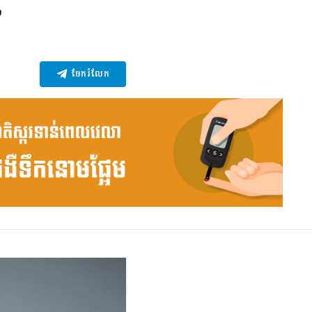
”
ចែករំលែក