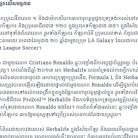
អែកលើសមត្ថភាព
កប្រូតេអ៊ីនលេខ ១ និងជាម៉ាកយីហោអាហារូបត្ថម្ភជួយទ្រទ្រង់ការស់ន
កីឡាករ និងក្រុមអាជីពជាង ១២០ ក្នុងប្រភេទកីឡាជាង ៣៥។ ក្នុងវិស
ុមនៅទូទាំងពិភពលោក រួមទាំងកីឡាករ កីឡាការិនី ក្រុមបាល់ទាត់ ក៏ដូចជាក
ះតាមរយៈភាពជាដៃគូជាង ២០ ឆ្នាំជាមួយក្រុម LA Galaxy ដែលជាការឧបត្
ajor League Soccer។
ាមួយលោក Cristiano Ronaldo ឆ្លុះបញ្ចាំងពីការប្តេជ្ញាចិត្តរួមគ្នា ចំ
ត្ត។ ចាប់តាំងពីឆ្នាំ ២០១៣ មក Herbalife បានគាំទ្រដល់ការហ្វឹកហាត
ិតផលនានាដូចជា អាហារក្រុឡុកប្រូតេអ៊ីន, Formula 1, និង Her
ឹកដែលត្រូវបានបង្កើតឡើងដោយផ្ទាល់ជាមួយលោក Ronaldo ដើម្បីជួយបំពេញ
ានឈានទៅដល់ការពង្រឹកខ្លួនក្នុងផ្នែកអាហារូបត្ថម្ភផ្ទាល់ខ្លួន រួមទាំ
ទិកាឌីជីថល Pro2col™ Herbalife និងការទិញយកទ្រព្យសម្បត្តិរបស់
លួនគាំទ្រដោយលោក Ronaldo ផងដែរ។ ការខិតខំទាំងអស់នេះ ឆ្លុះបញ្ចាំងពីចក្
ម្រាប់កីឡាករ អាចឱ្យមនុស្សទូទៅប្រើប្រាស់បានកាន់តែងាយស្រួល។
ុសគំនិតដោយការងាររបស់ Herbalife ក្នុងវិស័យកីឡា និងឈរលើមូលដ្ឋា
្សាទម្លាប់របស់ពួកគេ គោលការណ៍គ្រឹះដូចគ្នានេះ ក៏អាចអនុវត្តចំពោះជីវិត