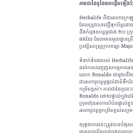
ភាពជាដៃគូដែលបង្កើតឡើងផ្
Herbalife គឺជាអាហារក្រឡុ
ដែលត្រូវបានជឿទុកចិត្តដោយ
នឹងកំពុងឧបត្ថម្ភជាង ២០ ក្រ
ផងដែរ ដែលមានមូលដ្ឋានគ្រឹ
ប្រវត្តិសាស្ត្រក្របខណ្ឌ M
ទំនាក់ទំនងរបស់ Herbalife ជ
ដល់ការបញ្ចេញសកម្មភាពអនុវ
លោក Ronaldo ជាមួយនឹងផល
ជាអាហារូបត្ថម្ភផ្តល់ជាតិទ
កម្រិតខ្ពស់។ ភាពជាដៃគូនេះប
Ronaldo ដោយផ្ទាល់ក្នុងវេ
ក្រុមហ៊ុនអាហារបំប៉នផ្ទាល់ខ្
អាហារូបត្ថម្ភកម្រិតខ្ពស់ស
យុទ្ធនាការនេះត្រូវបានបំផ
មានភាពល្អិតល្អន់ក្នុងការរក