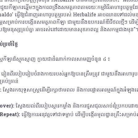
នាយកប្រតិបត្តិក្រុមហ៊ុន Herbalife បានមានប្រសាសន៍ថា៖ "អស់រ
ឡាករឆ្នើមៗក្នុងការពង្រឹងសមត្ថភាពតាមរយៈកម្មវិធីអាហារូបត្ថម្ភដែ
naldo' ធ្វើឱ្យជំនាញអាហារូបត្ថម្ភរបស់ Herbalife អាចឈានទៅដល់មនុស
ម្ភសម្រាប់ការបង្កើនសមត្ថភាពកីឡា ជាមួយនឹងឧបករណ៍ឌីជីថលថ្មីៗ ដើម្បីប
ឱ្យមនុស្សគ្រប់គ្នា អាចរស់​នៅដោយមានសុខភាពល្អ និងសកម្មជាងមុន"
់ប្រចាំថ្ងៃ
ាស្ត្រកីឡាដ៏ស្មុគស្មាញ ក្លាយជាដំណាក់កាលសាមញ្ញចំនួន ៤ ៖
រៀនពីរបៀបរៀបចំរាងកាយរបស់អ្នកឱ្យបានត្រឹមត្រូវ ជាមួយនឹងអាហារូបត
្រប់គ្រាន់
:
ស្វែងរកយុទ្ធសាស្ត្រដើម្បីរក្សាថាមពល និងការផ្តោតអារម្មណ៍ក្នុងអំឡុងព
over):
ស្វែងយល់ពីរបៀបស្តារកម្លាំង និងការជួសជុលសាច់ដុំប្រកបដោយ
Repeat):
ធ្វើឱ្យការអនុវត្តទៅជាទម្លាប់ ដើម្បីបង្កើតមូលដ្ឋានគ្រឹះសម