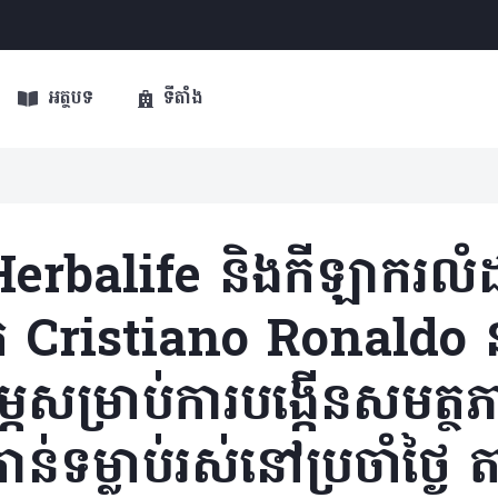
អត្ថបទ
ទីតាំង
 Herbalife និងកីឡាករលំដ
 Cristiano Ronaldo 
ថម្ភសម្រាប់ការបង្កើនសមត្ថ
់ទម្លាប់រស់នៅប្រចាំថ្ងៃ