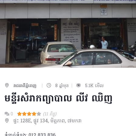
|
|
រាជធានីភ្នំពេញ
8 ឆ្នាំមុន
5.1K មើល
មន្ទីរសំរាកព្យាបាល លីវ ឈិញ
0
(11 ពិន្ទុ)
ផ្ទះ 128E, ផ្លូវ 134, មិត្ដភាព, ៧មករា
ទំនាក់ទំនង: 012 833 836