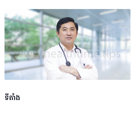
ទីតាំង