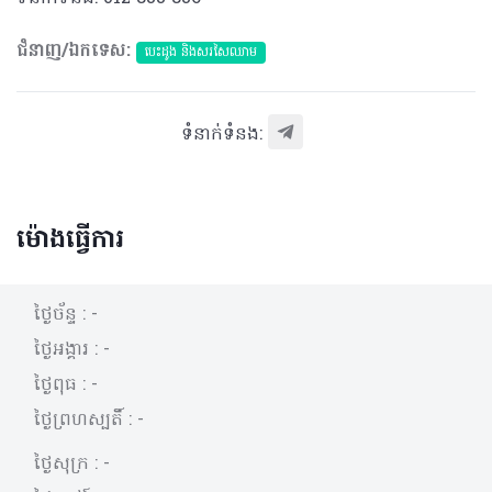
ជំនាញ/ឯកទេស:
បេះដូង​ និងសរសៃឈាម
ទំនាក់ទំនង:
ម៉ោងធ្វើការ
ថ្ងៃច័ន្ទ :
-
ថ្ងៃអង្គារ :
-
ថ្ងៃពុធ :
-
ថ្ងៃព្រហស្បតិ៍ :
-
ថ្ងៃសុក្រ :
-