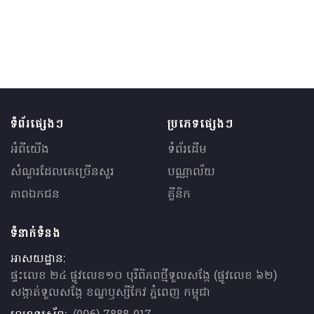
ទំព័រផ្សេងៗ
ប្រភេទផ្សេងៗ
អំពីយើង
ទំព័រដើម
សំណួរ​ដែលគេ​ច្រើន​សួរ
បណ្ណាល័យ
ភាពឯកជន
គ្លីនិក
ទំនាក់ទំនង
អាសយដ្ឋាន:
ផ្ទះលេខ ២៤ ផ្លូវលេខ១០ បុរីពិភពថ្មីទួលសង្កែ (ផ្លូវលេខ ៦២)
សង្កាត់ទួលសង្កែ ខណ្ឌឫស្សីកែវ ភ្នំពេញ កម្ពុជា