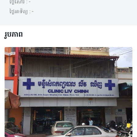
ថ្ងៃសៅរ៍ :
-
ថ្ងៃអាទិត្យ :
-
រូបភាព