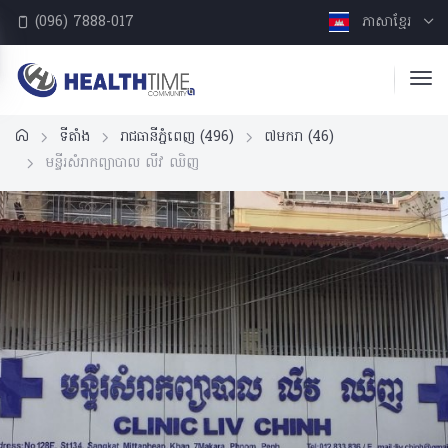
(096) 7888-017
ភាសាខ្មែរ
ទីតាំង
រាជធានីភ្នំពេញ
(496)
៧មករា
(46)
មន្ទីរសំរាកព្យាបាល លីវ ឈិញ