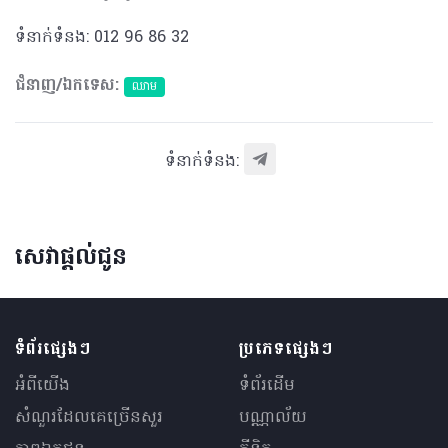
ទំនាក់ទំនង: 012 96 86 32
ជំនាញ/ឯកទេស:
ឈាម
ទំនាក់ទំនង:
សេវាផ្តល់ជូន
ទំព័រផ្សេងៗ
ប្រភេទផ្សេងៗ
អំពីយើង
ទំព័រដើម
សំណួរ​ដែលគេ​ច្រើន​សួរ
បណ្ណាល័យ