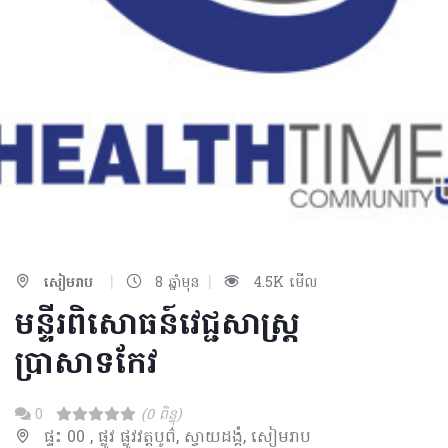
|
|
សៀមរាប
8 ឆ្នាំមុន
4.5K មើល
មន្ទីរពិសោធន៍វេជ្ជសាស្រ្ត
ប្រាសាទកែវ
0
(0 ពិន្ទុ)
ផ្ទះ 00 , ផ្លូវ ផ្លូវវត្តបូព៌, ស្វាយដង្គំ, សៀមរាប