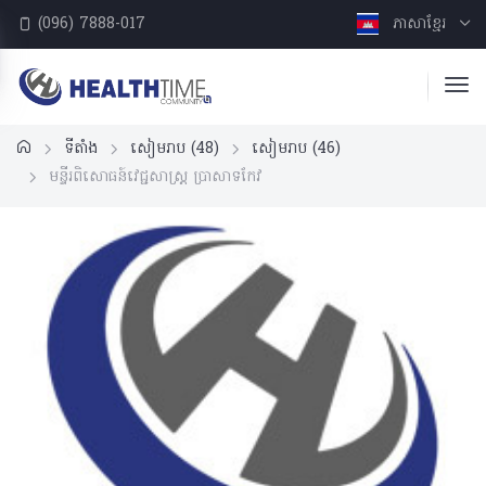
(096) 7888-017
ភាសាខ្មែរ
ទីតាំង
សៀមរាប
(48)
សៀមរាប
(46)
មន្ទីរពិសោធន៍វេជ្ជសាស្រ្ត ប្រាសាទកែវ