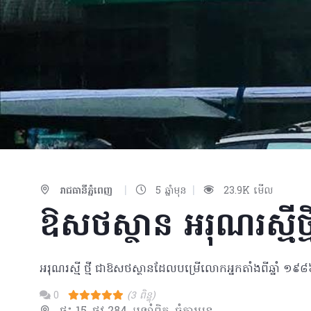
|
|
រាជធានីភ្នំពេញ
5 ឆ្នាំមុន
23.9K មើល
ឱសថស្ថាន អរុណរស្មីថ្ម
អរុណរស្មី ថ្មី ជាឱសថស្ថានដែលបម្រើលោកអ្នកតាំងពីឆ្នាំ ១៩
0
(3 ពិន្ទុ)