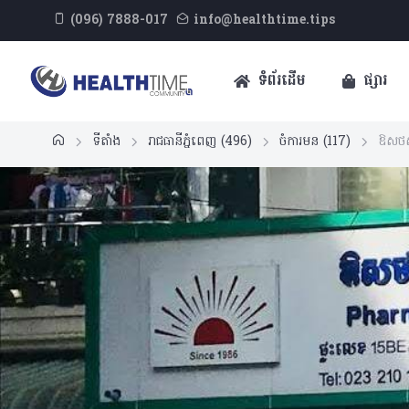
(096) 7888-017
info@healthtime.tips
ទំព័រដើម
ផ្សារ
ទីតាំង
រាជធានីភ្នំពេញ
(496)
ចំការមន
(117)
ឱសថស្ថ