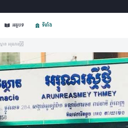
អត្ថបទ
ទីតាំង
ាន អរុណរស្មីថ្មី