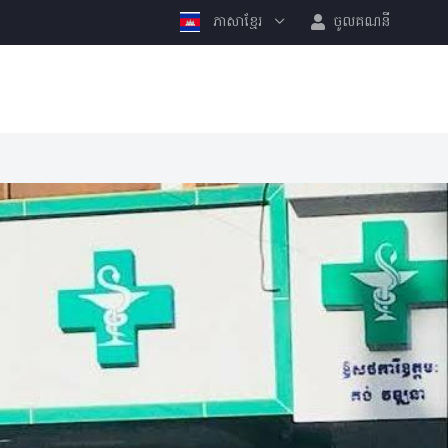
ភាសាខ្មែរ
ចូលគណនី