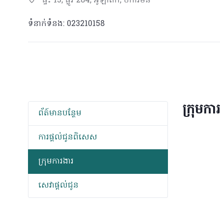
ផ្ទះ 15, ផ្លូវ 284, អូឡាំពិក, ចំការមន
ទំនាក់ទំនង: 023210158
ក្រុមកា
ព័​ត៍​មាន​បន្ថែម
ការផ្តល់ជូនពិសេស
ក្រុមការងារ
សេវាផ្តល់ជូន