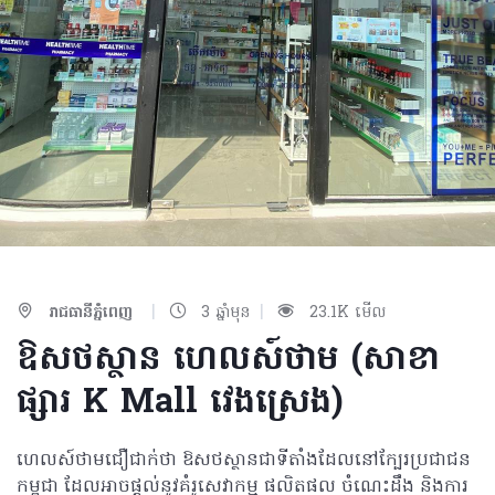
|
|
រាជធានីភ្នំពេញ
3 ឆ្នាំមុន
23.1K មើល
ឱសថស្ថាន ហេលស៍ថាម (សាខា
ផ្សារ K Mall វេងស្រេង)
ហេលស៍ថាមជឿជាក់ថា ឱសថស្ថានជាទីតាំងដែលនៅក្បែរប្រជាជន
កម្ពុជា ដែលអាចផ្តល់នូវគំរូសេវាកម្ម ផលិតផល ចំណេះដឹង និងការ