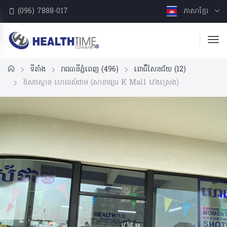
(096) 7888-017
ភាសាខ្មែរ
ទីតាំង
រាជធានីភ្នំពេញ
(496)
ពោធិ៍សែនជ័យ
(12)
ឱសថស្ថាន ហេលស៍ថាម (សាខាផ្សារ K Mall វេងស្រេង)