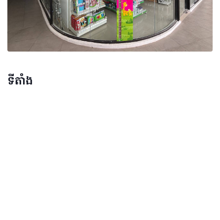
ទីតាំង