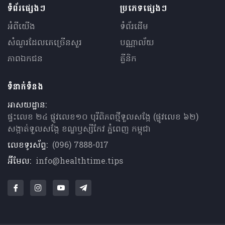
ទំព័រផ្សេងៗ
ប្រភេទផ្សេងៗ
អំពីយើង
ទំព័រដើម
សំណួរ​ដែលគេ​ច្រើន​សួរ
បណ្ណាល័យ
ភាពឯកជន
គ្លីនិក
ទំនាក់ទំនង
អាសយដ្ឋាន:
ផ្ទះលេខ ២៤ ផ្លូវលេខ១០ បុរីពិភពថ្មីទួលសង្កែ (ផ្លូវលេខ ៦២)
សង្កាត់ទួលសង្កែ ខណ្ឌឫស្សីកែវ ភ្នំពេញ កម្ពុជា
លេខទូរស័ព្ទ:
(096) 7888-017
អ៊ីមែល:
info@healthtime.tips