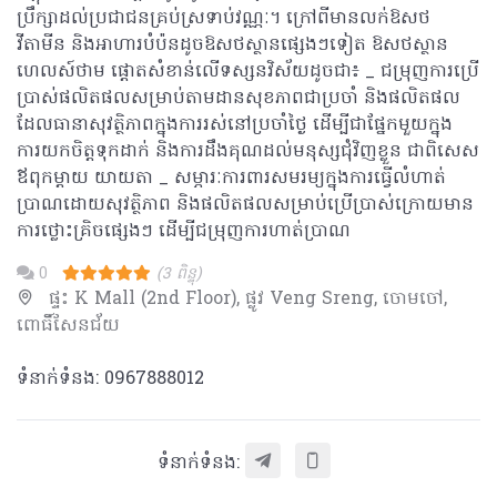
ប្រឹក្សាដល់ប្រជាជនគ្រប់ស្រទាប់វណ្ណៈ។ ក្រៅពីមានលក់ឱសថ
វីតាមីន និងអាហារបំប៉នដូចឱសថស្ថានផ្សេងៗទៀត ឱសថស្ថាន
ហេលស៍ថាម ផ្តោតសំខាន់លើទស្សនវិស័យដូចជា៖ _ ជម្រុញការប្រើ
ប្រាស់ផលិតផលសម្រាប់តាមដានសុខភាពជាប្រចាំ និងផលិតផល
ដែលធានាសុវត្ថិភាពក្នុងការរស់នៅប្រចាំថ្ងៃ ដើម្បីជាផ្នែកមួយក្នុង
ការយកចិត្តទុកដាក់ និងការដឹងគុណដល់មនុស្សជុំវិញខ្លួន ជាពិសេស
ឪពុកម្តាយ យាយតា _ សម្ភារៈការពារសមរម្យក្នុងការធ្វើលំហាត់
ប្រាណដោយសុវត្ថិភាព និងផលិតផលសម្រាប់ប្រើប្រាស់ក្រោយមាន
ការថ្លោះគ្រិចផ្សេងៗ ដើម្បីជម្រុញការហាត់ប្រាណ
0
(3 ពិន្ទុ)
ផ្ទះ K Mall (2nd Floor), ផ្លូវ Veng Sreng, ចោមចៅ,
ពោធិ៍សែនជ័យ
ទំនាក់ទំនង: 0967888012
ទំនាក់ទំនង: