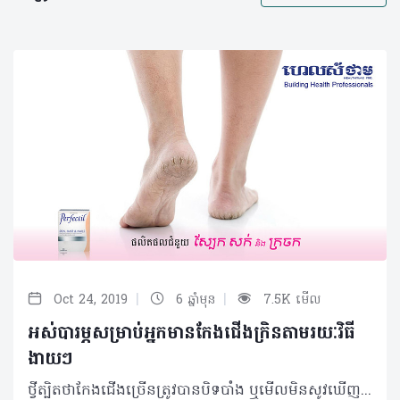
|
|
Oct 24, 2019
6 ឆ្នាំមុន
7.5K មើល
អស់បារម្ភសម្រាប់អ្នកមានកែងជើងក្រិនតាមរយៈវិធី
ងាយៗ
ថ្វីត្បិតថាកែងជើងច្រើនត្រូវបានបិទបាំង ឬមើលមិនសូវឃើញក៏ពិតមែន តែការថែទាំសុខភាព និងសម្ផស្សរបស់វា ពិតជាមិនអាចត្រូវបានមើលរំលងឡើយ។ ជាមួយនឹងរូបមន្តពីធម្មជាតិងាយៗ ខាងក្រោមនេះ អ្នកដែលមានបញ្ហាស្បែកជើងក្រិន ជាពិសេសនៅកែងជើងនឹងលែងមានកង្វល់ទៀតហើយ… អំបិល-ក្រូចឆ្មារ លាយអំបិល ១ស្លាបព្រាបាយ ជាមួយនឹងទឹកក្រូចឆ្មារ១ស្លាបព្រាបាយ នៅក្នុងទឹកក្តៅឧណ្ហៗ ហើយដាក់ជើងត្រាំប្រមាណ ១៥-២០នាទី ហើយប្រើថ្មខាត់ស្បែកត្រដុសស្បែកជើងដែលក្រិន រួចជូតឲ្យស្ងួត ហើយលាបក្រែមបន្ថែមសំណើមដល់ស្បែក។ ប្រទាលកន្ទុយក្រពើ ត្រាំជើងក្នុងទឹកក្តៅឧណ្ហៗ ២-៣នាទី ហើយជូតជើងឲ្យស្ងួត មុននឹងដាក់សាច់ប្រទាលកន្ទុយក្រពើនៅលើជើង ដោយពាក់ស្រោមជើងពីលើ (ទុករយៈពេល ១យប់) រួចសឹមលាងសម្អាតចេញពេលព្រឹក។ ម៉ាស់ផ្លែឈើ កិនចេកទុំ២ផ្លែ សាច់ដូង២ស្លាបព្រាបាយ និងផ្លែប៊័រ១ចំហៀង ចូលគ្នារយៈពេល៥-១០នាទី (ទាល់តែចូលគ្នាសព្វ) ហើយយកវាទៅបិតលើកន្លែងដែលក្រិនដោយទុកចោល២-៣ម៉ោងរួចសឹមលាងចេញជាមួយទឹកក្តៅឧណ្ហៗ។ ប្រេងដូង ម៉ាស្សាស្បែកក្រិនជាមួយនឹងប្រេងដូង(១ស្លាបព្រាបាយ) ហើយពាក់ស្រោមជើង ១យប់ពេញដល់ព្រឹកឡើង សឹមដោះវាចេញវិញ។ ចេកទុំ កិនចេកទុំ២ផ្លែឲ្យម៉ដ្ឋ ហើយលាបលើជើងដោយទុករយៈពេល ២០នាទីរួចសឹមលាងសម្អាតជាមួយទឹកស្អាត។ ទឹកឃ្មុំ ចាក់ទឹកឃ្មុំ ១កែវលាយជាមួយទឹកក្តៅឧណ្ហៗ១ធុងតូច រួចដាក់ជើងត្រាំ ដោយធ្វើការម៉ាស្សាថ្នមៗប្រមាណ២០នាទី ហើយប្រើថ្មខាត់ស្បែកត្រដុសពីលើ មុននឹងជូតជើងឲ្យស្ងួត ហើយលាបក្រែមផ្តល់សំណើម។ Vaseline-ទឹកក្រូចឆ្មារ ត្រាំជើងក្នុងទឹកក្តៅឧណ្ហៗប្រហែលជា២០នាទី រួចលាងសម្អាត និងជូតឲ្យស្ងួត។ លាយទឹកក្រូចឆ្មារ៣-៤ដំណក់ ជាមួយនឹងជែល Vaseline ១ស្លាបព្រាបាយឲ្យសព្វចូលគ្នា ហើយលាបទៅលើកែងជើង និងប្រអប់ជើងទាំងមូល រួចពាក់ស្រោមជើង (ពេញមួយយប់) ហើយសឹមលាងសម្អាតជើងចេញនៅពេលព្រឹក។ អត្ថបទ៖ ដកស្រង់ចេញពីទស្សនាវដ្ដី ហេលស៍ថាម ប្រូ​ លេខ ៨៤ 2019 រក្សាសិទ្ធិគ្រប់យ៉ាង​ដោយ Healthtime Corporation ចំពោះគ្រប់អត្ថបទដោយគ្មានផ្នែកណាមួយត្រូវបោះពុម្ពផ្សាយចូលប្រព័ន្ធអុីនធឺណែតឧបករណ៍អេឡិចត្រូនិកអាត់ជាសំឡេងឬថតចំលងគ្រប់រូបភាពដោយគ្មានការអនុញ្ញាតឡើយ