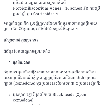
ច្រើនជាង ធម្មតា មេរោគពួកបាក់តេរី​​
Propionibacterium Acnes (P. acnes) និង​ ការ​ប្រើ
ប្រាស់ថ្នាំក្រុម Corticoides ។
+កត្តាតំនពូជ ​និង ប្រវត្តិគ្រួសារដែលកើតមុនអាចជាកត្តាធ្វើអោយ
អ្នក កើតជំងឺមុនធ្ងន់ធ្ងរ និងរាំរ៉ៃ​ជាង​​អ្នកជំងឺធម្មតា ។
តើមុនមានប៉ុន្មានប្រភេទ
?
ជំងឺមុនចែកចេញជា២ប្រភេទធំៗ:
មុនមិនរលាក​
ជាប្រភេទមុនកើតឡើងដោយសារមានការស្ទះរន្ធញើសកោសិការ
ចាស់ៗរួមនឹងមានវិបត្តិក្រពេញខ្លាញ់ដែលយើងហៅថាជា មុនមាន
ក្បាល​ (Comedone) មុនប្រភេទនេះបែងចែកជា ២ប្រភេទទៀតគឺ​:
មុនក្បាលខ្មៅ រឺមុនបើកមុខ Blackheads (Open
comedone)