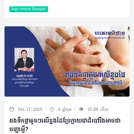
ស្បែក កាមរោគ​ និងសម្រស់
|
|
Oct 17, 2019
6 ឆ្នាំមុន
10.3K មើល
ពងទឹកថ្លាតូចៗលើខ្នងដៃប្រែក្លាយជាដំបៅរឹងអាចជា
បញ្ហាអ្វី?