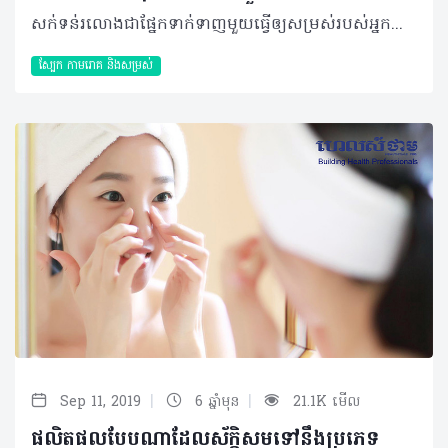
សក់ទន់រលោងជាផ្នែកទាក់ទាញមួយធ្វើឲ្យសម្រស់របស់អ្នកកើនឡើងទ្វេដង បើធៀបជាមួយផ្នែកផ្សេងៗនៃរាងកាយ ដែលពេលខ្លះវាទាមទារឲ្យមានការថែរក្សាស្ទើរស្មើនឹងផ្ទៃមុខរបស់អ្នក។ លើសពីនេះ ការមានទម្លាប់ល្អ និងចៀសវាងទម្លាប់អាក្រក់មួយចំនួនត្រូវបានណែនាំឲ្យអនុវត្តស្របគ្នាដើម្បីទទួលបានលទ្ធផលនៃការដែលមានសក់ស្អាតដូចការរំពឹងទុក។ តើអ្នកដឹងទេថាទម្លាប់មិនល្អដែលធ្វើឲ្យប៉ះពាល់ដល់សុខភាពសក់របស់អ្នកទាំងនោះមានអ្វីខ្លះ? ខាងក្រោមនេះ ជាកំហុសឆ្គងមួយចំនួន រួមចំណែកធ្វើឲ្យសក់ខូច ដែលអ្នកអាចនឹងកំពុង ឬធ្លាប់បានធ្វើ៖ កក់សក់ច្រើនដង៖ ការកក់សក់ញឹកញាប់អាចបិទសំណើមធម្មជាតិនៃសក់របស់អ្នកនិងធ្វើឲ្យសក់ប្រែទៅជាស្ងួតខ្លាំង ជាហេតុងាយនឹងធ្វើឲ្យបែកចុង។ អ្នកត្រូវប្រាកដថាបានកក់សាប៊ូសម្អាតសក់ ៣ដងក្នុងមួយសប្តាហ៍ ប្រសិនបើអ្នកប្រើប្រាស់ផលិតផលច្រើនលើសក់ អ្នកគួរលាងសម្អាតសក់របស់អ្នករៀងរាល់ ២ថ្ងៃម្តង ដោយធ្វើការជ្រើសរើសសាប៊ូឲ្យបានសមស្របតាមប្រភេទសក់របស់អ្នក។ អបសក់ដល់ស្បែកក្បាល៖ ការប្រើសាប៊ូអបសក់រហូតដល់ស្បែកក្បាល និងទុកវាយូរពេក អាចបណ្តាលឲ្យស្ទះគល់សក់ និងចូលរួមបង្អាក់ការលូតលាស់នៃសក់។ ដូចនេះអ្នកគួរអបតែលើសរសៃសក់ពិសេសផ្តោតលើចុងសក់ ហើយរក្សាវាទុកយូរបំផុតត្រឹម ១ទៅ២នាទីប៉ុណ្ណោះ ទើបអ្នកអាចទទួលបានគុណប្រយោជន៍ដ៏ស័ក្តិសម។ សិតសក់ខុសពេល៖ ព្យាយាមកុំសិតសក់របស់អ្នកភ្លាមៗ បន្ទាប់ពីងូតទឹករួច ព្រោះការសិតសក់ទាំងដែលនៅសើមជាមូលហេតុចម្បងធ្វើឲ្យសក់ខូច កណ្តាញ់និងសំពោង។ អ្នកអាចទុកសក់របស់អ្នកឲ្យស្ងួតដោយជូតសម្ងួតជាមួយកន្សែងរួចយកម្រាមដៃទៅសិតជំនួស ឬសិតដោយប្រើក្រាស់ដែលមានធ្មេញធំៗ និងទន់ល្អ ទើបជាការប្រសើរ។ ងូតទឹកក្តៅញឹកញាប់ពេក៖ មនុស្សភាគច្រើនចូលចិត្តងូតទឹកក្តៅជាប្រចាំ ថែមទាំងលាងជម្រះសក់ក្បាល ក្នុងហេតុផលមួយចំនួននិងទម្លាប់ដែលមិនអាចអត់បាន។ ដោយភ្លេចថា ទឹកក្តៅអាចធ្វើឲ្យប្រែពណ៌សក់ និងបំផ្លាញក្រពេញផលិតប្រេងរបស់សក់ទៀតផង។ បើតាមការណែនាំរបស់អ្នកជំនាញដើម្បីរក្សាការផលិតប្រេងធម្មជាតិនៃស្បែកក្បាលគួរលាងសម្អាតសក់ ឬងូតទឹកក្តៅឧណ្ហៗ ត្រឹម២ដងក្នុងមួយសប្តាហ៍ជាការប្រសើរ។ ប្រើម៉ាស៊ីនសម្ងួត-គាប-រមូរ-កឹប សក់ជាប្រចាំ៖ តាមការស្រាវជ្រាវនៅឆ្នាំ២០១១បានរាយការណ៍ថាការប្រើប្រាស់ម៉ាស៊ីនសម្ងួតសក់ជាមូលហេតុចម្បងបំផ្លាញសក់ផ្នែកខាងលើ ជាងការធ្វើឲ្យសក់ស្ងួតបែបធម្មជាតិ។ ជាការពិត ការប្រើប្រាស់ម៉ាសុីនផ្លុំសក់ក្នុងប្រវែង ១៥សង់ទីម៉ែត្រពីសរសៃសក់ជាមួយចលនាទៅមកបន្តបន្ទាប់ អាចបំផ្លាញសក់ក្នុងកម្រិតតិចតួច។ ក្រៅពីនេះ ការធ្វើម៉ូតសក់ដូចជា គាប ឬរមូរសក់អាចជំរុញឲ្យសក់ងាយជ្រុះបានបើអ្នកអនុវត្តវាញឹកញាប់ហួសពេក ឬរាល់ថ្ងៃ។ បើអាចអ្នកគួរធ្វើវាត្រឹមតែ ៣ដងក្នុងមួយសប្តាហ៍ និងប្រើកម្តៅតិចៗទើបជាការល្អ ដើម្បីអាចកាត់បន្ថយបញ្ហាបែកចុងបានផងដែរ។ និយមហែលទឹកក្នុងអាងជាប្រចាំ៖ នៅឆ្នាំ ២០០០មានការសិក្សាមួយ បង្ហាញពីការស្រាវជ្រាវពិនិត្យទៅលើអ្នកជំនាញហែលទឹក៦៧នាក់ និងអ្នកមិនចេះហែលទឹក ៥៤នាក់ ហើយរកឃើញថា ៦១%នៃអ្នកចេះហែលទឹក និងចូលចិត្តហែលទឹកក្នុងអាងញឹកញាប់ប្រឈមជាមួយការប្ដូរពណ៌សក់ បើធៀបនឹងអ្នកមិនហែលទឹក។ ដូចនេះ ប្រសិនបើអ្នកចូលចិត្តការហែលទឹក ពិសេសក្នុងអាងហែលទឹក ទោះញឹកញាប់ ឬមិនញឹកញាប់ក្តីអ្នកគួរពាក់មួកការពារកុំឲ្យទឹកប៉ះសក់របស់អ្នកបាន។ ម៉្យាងអ្នកត្រូវប្រាកដថា បានងូតទឹកសម្អាតខ្លួន និងសក់ បន្ទាប់ពីអ្នកហែលទឹករួចភ្លាមៗដោយមិនត្រូវទុកឲ្យសក់របស់អ្នកដែលប៉ះជាមួយទឹកក្នុងអាងនោះស្ងួតខ្លួនឯងដោយមិនបានលាងសម្អាតឡើយ។ ផ្តល់អាហារឲ្យសក់មិនបានគ្រប់គ្រាន់៖ សក់របស់អ្នកត្រូវការបំផុតនូវសារធាតុចិញ្ចឹមសមស្របទាំងការទទួលទាននូវប្រភេទអាហារមានប្រូតេអុីន វីតាមីន និងសារធាតុរ៉ែគ្រប់គ្រាន់។ ម៉្យាងទៀត ការផ្តល់ឲ្យដោយផ្ទាល់ពីការប្រើប្រេង ឬអាហារបំប៉នលើសរសៃសក់ផ្ទាល់ ក៏ជាភាពចាំបាច់មួយ ក្នុងគោលបំណងបង្កើនការការពារនិងរក្សាភាពស្រស់ស្អាតបានយូរអង្វែង។ អត្ថបទ៖ ដកស្រង់ចេញពីទស្សនាវដ្ដី ហេលស៍ថាម ប្រូ លេខ ៨១ 2019 រក្សាសិទ្ធិគ្រប់យ៉ាង​ដោយ Healthtime Corporation ចំពោះគ្រប់អត្ថបទដោយគ្មានផ្នែកណាមួយត្រូវបោះពុម្ពផ្សាយចូលប្រព័ន្ធអុីនធឺណែតឧបករណ៍អេឡិចត្រូនិកអាត់ជាសំឡេងឬថតចំលងគ្រប់រូបភាពដោយគ្មានការអនុញ្ញាតឡើយ
ស្បែក កាមរោគ​ និងសម្រស់
|
|
Sep 11, 2019
6 ឆ្នាំមុន
21.1K មើល
ផលិតផលបែបណាដែលស័ក្តិសមទៅនឹងប្រភេទ