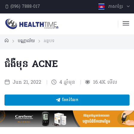
(096) 7888-017
ភាសាខ្មែរ
បណ្ណាល័យ
អត្ថបទ
ជំងឺមុន ACNE
Jun 21, 2022
|
4 ឆ្នាំមុន
|
16.4K មើល
ចែករំលែក