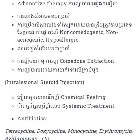
Adjunctive therapy ការព្យាបាលផ្សេងៗទៀត:
ការលាងសំអាតមុខជាប្រចាំ
ការប្រើផលិតផលថែទាំស្បែកអោយបានត្រឹមត្រូវតាមប្រភេទ
ស្បែក​ដោយផ្តោតលើ​ Noncomedogenic, Non-
acnegenic, Hypoallergic
លាបឡេសំនើមមុខជាប្រចាំ
ការញិចយកមុនចេញ​ Comedone Extraction
ការព្យាបាលដោយការចាក់ទៅលើគ្រាប់មុន
(Intralesional Steroid Injection)
ភៀលមុខដោយទឹកថ្នាំ​ Chemical Peeling
កំរិតធ្ងន់ធ្ងរប្រើថ្នាំលេប Systemic Treatment:
Antibiotics:
Tetracycline, Doxycycline, Minocycline, Erythromycin,
Azithromycin…etc.