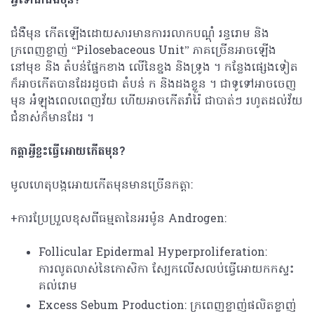
អី្វទៅជាជំងឺមុន
?
ជំងឺមុន​ កើតឡើងដោយសារមានការរលាកបណ្តុំ រន្ធរោម ​និង
ក្រពេញខ្លាញ់ “Pilosebaceous Unit”​​ ភាគច្រើនអាចឡើង
នៅមុខ និង តំបន់ផ្នែកខាង លើនៃខ្នង និងទ្រូង​ ។ ​កន្លែងផ្សេងទៀត
ក៏អាចកើតបានដែរដូចជា តំបន់ ក និងដងខ្លួន ។ ​ជាទូទៅអាច​ចេញ
មុន អំឡុងពេលពេញវ័យ ហើយអាច​កើតរាំរ៉ៃ ជាបាត់ៗ រហូតដល់វ័យ
ជំនាស់ក៏មានដែរ​​ ។
កត្តាអ្វីខ្លះធ្វើអោយកើតមុន
?
មូលហេតុបង្កអោយកើតមុនមានច្រើនកត្តា:
+ការប្រែប្រួលខុសពីធម្មតា​នៃអរម៉ូន Androgen:
Follicular Epidermal Hyperproliferation:
ការលូតលាស់នៃកោសិកា ស្បែកលើសលប់​ធ្វើអោយកកស្ទះ
គល់រោម
Excess Sebum Production: ក្រពេញខ្លាញ់ផលិតខ្លាញ់