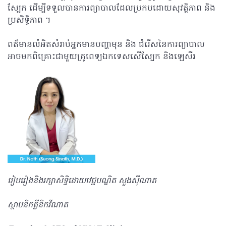
ស្បែក ដើម្បីទទួលបានការព្យាបាល​ដែលប្រកបដោយសុវត្ថិភាព និង
ប្រសិទ្ធិភាព ។
ពត៏មានលំអិតសំរាប់អ្នកមានបញ្ហាមុន និង ជំរើសនៃការព្យាបាល
អាចមកពិគ្រោះជាមួយ​គ្រូពេទ្យឯកទេសសើស្បែក​​ និងឡេសឺរ
រៀបរៀងនិងរក្សាសិទិ្ធដោយវេជ្ជបណ្ឌិត ​សួងស៊ីណាត​
ស្ថាបនិកគ្លីនិកវីណាត