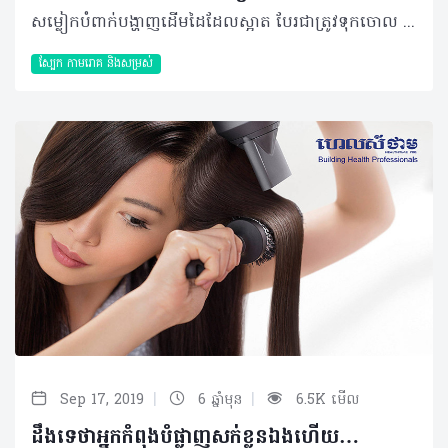
សម្លៀកបំពាក់បង្ហាញដើមដៃដែលស្អាត បែរជាត្រូវទុកចោល និងមិនហ៊ានពាក់ព្រោះស្បែកក្លៀកមិនស្អាតដូចគេសោះ។ អ្នកណាខ្លះជួបរឿងបែបនេះ? ភាគច្រើនបុគ្គលសឹងតែទាំងអស់កំពុងប្រឈមនឹងភាពរំខាននេះហើយវាកាន់តែជាបញ្ហាដ៏គួរឲ្យធុញទ្រាន់បំផុតសម្រាប់សុភាពនារីទាំងអស់។ បើទោះបីស្បែកក្លៀក ជាទីតាំងពុំសូវប្រឈមនឹងអាកាសធាតុ ឬកម្ដៅថ្ងៃខាងក្រៅក៏ដោយ តែលក្ខណៈធម្មជាតិ និងកត្តាបង្កមួយចំនួនអាចធ្វើឲ្យស្បែកនៅតំបន់នោះប្រែទៅជាខ្មៅ ឬមានស្នាមជាំដែលជារឿងគួរឲ្យរំខានជាខ្លាំង។ ជាក់ស្ដែង ស្នាមខ្មៅនៅតំបន់ក្លៀកនោះមិនមែនជាជំងឺនោះទេ តែវាបានបង្អាក់នូវទំនុកចិត្ត និងតម្លៃរបស់អ្នកក្នុងផ្នែកណាមួយ។ បើវាមិនមែនជាជំងឺ តើអ្វីដែលបង្កភាពខ្មៅនោះ? ហើយតើអាចដោះស្រាយបានឬទេ? តោះមកស្វែងយល់ជាមួយគ្នា! មូលហេតុធ្វើឲ្យស្បែកក្លៀកខ្មៅ មានមូលហេតុជាច្រើនដែលបង្កឲ្យស្បែកក្លៀកអ្នកខ្មៅរួមមាន៖ • ការប្រើប្រាស់សារធាតុគីមី • ការកោររោម និងការរលាកផ្សេងៗ • ការកកើតកោសិកាស្បែកងាប់ច្រើន • ការកកិតជាមួយសម្លៀកបំពាក់តឹង • ជំងឺមហារីកស្បែក • ការកើនឡើងនៃសារធាតុមេឡានីន • ជំងឺទឹកនោមផ្អែម ភាពធាត់ ឬកម្រិតអ័រម៉ូនមិនធម្មតា • ការឆ្លងមេរោគបាក់តេរី និងជំងឺផ្សេងៗ។ល។ ជាក់ស្ដែង ទម្លាប់មួយចំនួន និងហេតុផលដូចបានរៀបរាប់ខាងលើសុទ្ធតែជាកត្តាបង្កធ្វើឲ្យស្បែកក្លៀកខ្មៅ និងមិនរលោងស្អាតហេតុនេះអ្នកគួរផ្លាស់ប្ដូរនូវទម្លាប់ប្រចាំថ្ងៃមួយចំនួនដែលអាចធ្វើបានរួមមាន៖ ១. ផ្លាស់ប្តូរផលិតផលបំបាត់ក្លិន (Deodorant/Antiperspirant)៖ សារធាតុគីមីដែលមាននៅក្នុងផលិតផលប្រភេទនេះអាចធ្វើឲ្យស្បែកមានការរលាកនិងអាល្លែកហ្ស៊ី ដូចនេះអ្នកគួរប្រើប្រាស់ជម្រើសធម្មជាតិវិញដូចជា ម្សៅសូដា (Baking soda) ឬទឹកខ្មេះផ្លែប៉ោម (Apple cider vinegar) ជាដើម ២. បញ្ឈប់ការកោររោម៖ អ្នកអាចជ្រើសរើសយកការដករោម (Waxing) ឬឡាស៊ែរ (Laser removal) ជំនួសវិញ ព្រោះការកោររោមធ្វើឲ្យស្បែកមានការរលាកនិងមានសំណឹកដែលធ្វើឲ្យស្បែកខ្មៅ ៣. កាត់បន្ថយការខាត់ស្បែក៖ ការប្រើប្រាស់ផលិតផលខាត់ស្បែកច្រើនដងពេកក្នុងមួយសប្តាហ៍ដើម្បីកម្ចាត់កោសិកាស្បែកងាប់លើខ្លួន អាចធ្វើឲ្យស្បែកខ្មៅទៅវិញ ជាពិសេសស្បែកក្លៀក ៤. ស្លៀកសម្លៀកបំពាក់រលុង៖ ការស្លៀកសម្លៀកបំពាក់ដែលរឹបតឹងខ្លាំងពេកអាចធ្វើឲ្យមានការកកិតដល់ស្បែក។ រូបមន្តធម្មជាតិសម្រាប់ស្បែកក្លៀកស្អាត កុំឲ្យភាពខ្មៅនៃស្បែកក្លៀកកាន់តែបង្កការរំខាន អ្នកក៏អាចបន្ថែមការអនុវត្តជាមួយរូបមន្តធម្មជាតិខ្លះៗ ដើម្បីបង្កើនល្បឿននូវការប្រែជាសស្អាតឲ្យបានកាន់តែឆាប់ ដោយអ្នកអាចជ្រើសរើសវិធីសាស្រ្តណាមួយដូចខាងក្រោម៖ • ដំឡូង៖ អ្នកអាចកិនដំឡូងហើយច្របាច់យកទឹកចេញ រួចយកល្បាយដែលស្ងួតនោះទៅបិតលើក្លៀករបស់អ្នករយៈពេល ១០នាទី សឹមលាងចេញជាមួយទឹកត្រជាក់ • ត្រសក់៖ ចិតផ្លែត្រសក់ជាចំណិតក្រាស់ៗ ហើយយកវាមកដុសនៅទីតាំងដែលខ្មៅ ១០នាទី រួចលាងទឹកចេញជាការស្រេច • ក្រូចឆ្មារ៖ កាត់ចំណិតក្រូចឆ្មារក្រាស់ៗ រួចដុសទៅលើស្បែកក្លៀក។ បន្ទាប់ពីរយៈពេល ១០នាទី អ្នកអាចលាងទឹកត្រជាក់ចេញ រួចជូតស្បែកក្លៀកឲ្យស្ងួតហើយប្រសិនជាអាចអ្នកគួរប្រើផលិតផលផ្ដល់សំណើមតាមក្រោយ • ប្រេងដូង៖ អ្នកគ្រាន់តែធ្វើការម៉ាស្សាស្បែកក្លៀកជាមួយប្រេងដូង ២ ទៅ៣ដំណក់ឲ្យបាន ១៥នាទី បន្ទាប់មកអ្នកត្រូវលាងសម្អាតជាមួយសាប៊ូដែលមានជាតិកាត់តិចដោយប្រើទឹកក្ដៅឧណ្ហៗ។ ការផ្លាស់ប្តូរទម្លាប់ដែលខុស និងព្យាយាមអនុវត្តវិធីសាស្រ្តណាមួយខាងលើឲ្យបានញឹកញាប់ អាចជាទុនមួយសម្រាប់កែប្រែស្ថានភាពស្បែកក្លៀករបស់អ្នកឲ្យត្រលប់មកវិញ ដែលមិនត្រឹមតែជាផ្នែកមួយនៃសម្រស់នោះទេ ថែមទាំងអាចផ្ដល់ទំនុកចិត្តដល់អ្នកបានទៀតផង។ អត្ថបទ៖ ដកស្រង់ចេញពីទស្សនាវដ្ដី ហេលស៍ថាម ប្រូ លេខ ៨១ 2019 រក្សាសិទ្ធិគ្រប់យ៉ាង​ដោយ Healthtime Corporation ចំពោះគ្រប់អត្ថបទដោយគ្មានផ្នែកណាមួយត្រូវបោះពុម្ពផ្សាយចូលប្រព័ន្ធអុីនធឺណែតឧបករណ៍អេឡិចត្រូនិកអាត់ជាសំឡេងឬថតចំលងគ្រប់រូបភាពដោយគ្មានការអនុញ្ញាតឡើយ
ស្បែក កាមរោគ​ និងសម្រស់
|
|
Sep 17, 2019
6 ឆ្នាំមុន
6.5K មើល
ដឹងទេថាអ្នកកំពុងបំផ្លាញសក់ខ្លួនឯងហើយ…