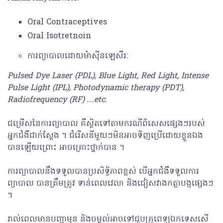
Oral Contraceptives
Oral Isotretnoin
ការព្យាបាលដោយម៉ាស៊ីនឡេសឺរ:
Pulsed Dye Laser (PDL), Blue Light, Red Light, Intense
Pulse Light (IPL), Photodynamic therapy (PDT),
Radiofrequency (RF) …etc.
ជម្រើសនៃការព្យាបាល គឺស្ថិតទៅតាមករណីពិសេសផ្សេងៗរបស់
អ្នកជំងឺជាក់ស្តែង ។ ជំរើសនីមួយៗមិនអាចទិញប្រើដោយខ្លួនឯង
បានឡើយព្រោះ អាចគ្រោះថ្នាក់បាន ។
ការព្យាបាលនឹងទទួលបានប្រសិទ្ធិភាពខ្ពស់ បើអ្នកជំងឺទទួលការ
ព្យាបាល បាន​​​​ត្រឹមត្រូវ​ ទាន់ពេលវេលា និងជៀសវាងកត្តាបង្កផ្សេងៗ
។
រាល់ពេលមានបញ្ហាមុន និងចម្ងល់អាចទៅជួបគ្រូពេទ្យឯកទេសសើ