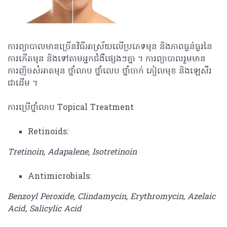
ការព្យាបាលមានច្រើនវិធីអាស្រ័យលើប្រភេទមុន​ និងភាពធ្ងន់ធ្ងរនៃ
ការកើតមុន និងទៅតាមអ្នកជំងឺផ្សេងៗគ្នា ។ ការព្យាបាលរួមមាន​
ការញិចសំអាតមុន ថ្នាំលាប ថ្នាំលេប​ ថ្នាំចាក់ ភៀលមុខ និងឡេសឺរ​​​
ជាដើម ​។
ការប្រើថ្នាំលាប Topical Treatment
Retinoids:
Tretinoin, Adapalene, Isotretinoin
Antimicrobials:
Benzoyl Peroxide, Clindamycin, Erythromycin, Azelaic
Acid, Salicylic Acid