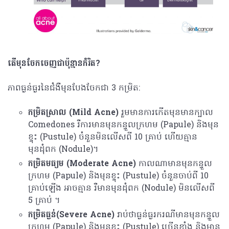
តើមុនចែកចេញជាប៉ុន្មានកំរិត?
ភាពធ្ងន់ធ្ងរនៃជំងឺមុន​បែងចែកជា 3 កម្រិត:
កម្រិតស្រាល​ (
Mild Acne)
រួមមានការកើតមុនមានក្បាល​
Comedones រឺការមានមុនកន្ទួលក្រហម (Papule) ​និងមុន
ខ្ទុះ (Pustule) ចំនួនមិនលើសពី 10 គ្រាប់ ហើយគ្មាន
មុនដុំពក (Nodule)។
កម្រិតមធ្យម (
Moderate Acne)
កាលណាមានមុនកន្ទួល
ក្រហម (Papule) ​និងមុនខ្ទុះ (Pustule) ចំនួនចាប់ពី 10
គ្រាប់ឡើង អាចគ្មាន រឺមានមុនដុំពក (Nodule) មិនលើសពី
5 គ្រាប់ ។
កម្រិតធ្ងន់(
Severe Acne​)
រាប់ថាធ្ងន់ធ្ងរករណីមានមុនកន្ទួល
ក្រហម (Papule) ​និងមុនខ្ទុះ (Pustule) ច្រើនខ្លាំង​ និងមាន