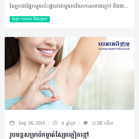
ស្បែកជាផ្នែកមួយប៉ះផ្ទាល់ជាមួយបរិយាកាសខាងក្រៅ និងងាយទទួលរងប្រតិកម្មជាងផ្នែកផ្សេងទៀតនៃរាងកាយ។ អាការៈមួយចំនួនអាចមានភាពសាមញ្ញនិងអាចបាត់ទៅវិញដោយឯកឯង ប៉ុន្តែនៅពេលរោគសញ្ញាកាន់តែមានភាពប្រែប្រួល នោះដល់ពេលដែលអ្នកត្រូវស្វែងរកការប្រឹក្សាដើម្បីប្រាកដថាវាបណ្ដាលមកពីមូលហេតុជាក់លាក់ណាមួយ។ សំណួរ៖ នាងខ្ញុំ អាយុ ២៣ឆ្នាំ កម្ពស់ ១ម៉ែត្រ៥៥ មុខរបរជានិស្សិត។ ខ្ញុំមានបញ្ហារោគសើស្បែកនៅលើខ្នងដៃ ដោយដំបូងមានរោគសញ្ញាចេញជាពងទឹកតូចៗ ថ្លា ពណ៌ស ហើយពេលខ្លះរមាស់ ដល់ពេលក្លាយជាដំបៅ វាមានលក្ខណៈរឹង លាបថ្នាំអ្វីក៏មិនបាត់ដែរ ហើយថែមទាំងរាលទៅកន្លែងផ្សេងទៀត។ តើអាការៈនេះបង្កឲ្យមានបញ្ហាអ្វីធ្ងន់ធ្ងរដែរទេ? ហើយអាចព្យាបាលឲ្យជាសះស្បើយបានដែរឬទេ? ចម្លើយ៖ តាមរោគសញ្ញាដែលប្អូនបានរៀបរាប់នេះពុំអាចវិនិច្ឆ័យថាជាជំងឺណាមួយបាននោះទេ ព្រោះនៅមានសំណួរជាច្រើនទៀតដែលនឹងត្រូវសួរបន្ថែមរួមជាមួយការត្រួតពិនិត្យទីតាំងផ្សេងទៀតផងដែរ។ ករណីនេះ ប្រហែលប្អូនអាចមានប្រតិកម្មជាមួយនឹងពន្លឺថ្ងៃ ដែលវាអាចពាក់ព័ន្ធនឹងជំងឺឬបញ្ហាធំៗមួយចំនួន ដូចជា៖ • ជំងឺ Lupus ប្រភេទនៃជំងឺរ៉ាំរ៉ៃមួយ • ការប្រើប្រាស់ផលិតផលមួយចំនួនដែលអាចឲ្យស្បែកចាប់ពន្លឺថ្ងៃ ហើយវាបានបំប្លែងរូបភាពឲ្យទៅជាការស្រូបពន្លឺថ្ងៃបណ្តាលឲ្យស្បែកលេចចេញនូវពងបែក របក រមាស់។ • អាចបណ្តាលមកពីមេរោគ ដូចជាបាក់តេរី ឬក៏ផ្សិត។ ទោះវាបណ្តាលមកពីអ្វីក៏ដោយ ក៏អាចព្យាបាលបានដែរ ប៉ុន្តែចំពោះការព្យាបាលនឹងទទួលបានលទ្ធផលខុសៗគ្នា។ ប្រសិនវាបណ្តាលមកពីការប្រើផលិតផលណាមួយ ហើយបន្ថែមជាមួយការធ្វើរោគវិនិច្ឆ័យច្បាស់លាស់ នោះអ្នកជំងឺនឹងអាចជាសះស្បើយ១០០%។ តែបើករណីនេះកើតឡើងដោយសារជំងឺ Lupus ពីក្នុងខ្លួនប្អូនដែលជាជំងឺរ៉ាំរ៉ៃប្រចាំកាយ ទោះបីព្យាបាលជាហើយ ក៏អាចកើតមានឡើងវិញដែរ។ បកស្រាយដោយ៖ វេជ្ជបណ្ឌិត ប៉ុក សាវឿន ឯកទេសជំងឺសើស្បែក និងកាមរោគ ប្រធានគ្លីនិកជាតិសើស្បែកនិងកាមរោគ អត្ថបទ៖ ដកស្រង់ចេញពីទស្សនាវដ្ដី ហេលស៍ថាម ប្រូ លេខ ៨៤ 2019 រក្សាសិទ្ធិគ្រប់យ៉ាង​ដោយ Healthtime Corporation ចំពោះគ្រប់អត្ថបទដោយគ្មានផ្នែកណាមួយត្រូវបោះពុម្ពផ្សាយចូលប្រព័ន្ធអុីនធឺណែតឧបករណ៍អេឡិចត្រូនិកអាត់ជាសំឡេងឬថតចំលងគ្រប់រូបភាពដោយគ្មានការអនុញ្ញាតឡើយ
ស្បែក កាមរោគ​ និងសម្រស់
|
|
Sep 26, 2019
6 ឆ្នាំមុន
11.2K មើល
រូបមន្តសម្រាប់កម្ចាត់ស្បែកក្លៀកខ្មៅ