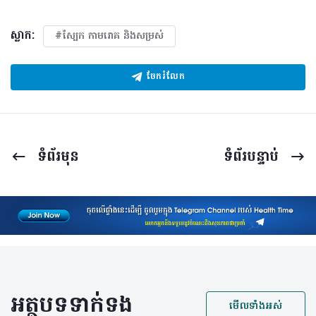
ស្លាក:
#ស្បែក កាមរោគ​ និងសម្រស់
ចែករំលែក
ទំព័រ​មុន
ទំព័រ​បន្ទាប់
អត្ថបទទាក់ទង
មើលទាំងអស់