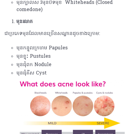
មុនក្បាលស​ រឺមុនបិទមុខ Whiteheads (Closed
comedone)
មុនរលាក
ជាប្រភេទមុនដែលមានច្រើនសណ្ឋានដូចខាងក្រោម:
មុនកន្ទួលក្រហម​ Papules
មុនខ្ទុះ Pustules
មុនដុំពក Nodule
មុនដុំគីស Cyst