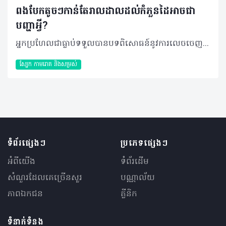
ពងបែកតូចៗកាន់តែរាលដាលដល់កំភួនដៃអាចជា
បញ្ហាអ្វី?
អ្នកប្រហែលជាធ្លាប់ទទួលបានបទពិសោធន៍នូវការលេចចេញពងបែក ឬរមាស់នៅដៃយ៉ាងហោចណាស់ក៏ម្តងដែរ តែមិនបានចាប់អារម្មណ៍ដោយសារវាបាត់ទៅវិញ។ ពេលខ្លះ អ្នកអាចប្រហែលមិនត្រឹមកើតលើម្រាមដៃទេ វារាលដាលរហូតដល់កំភួនដៃដែលករណីនេះស្រដៀងនឹងករណីខាងក្រោម។ សំណួរ៖ ម្តាយនាងខ្ញុំ អាយុ ៥៦ឆ្នាំ ភេទស្រី កម្ពស់ ១ម៉ែត្រ៦០ ទម្ងន់ ៦៤គីឡូក្រាមមុខរបរជាអ្នកលក់ដូរនៅផ្សារ។ មុនដំបូងម្រាមដៃរបស់គាត់ឡើងពងបែកតូចៗ រួមជាមួយអាការៈឈឺចាប់ និងរមាស់ផងដែរប៉ុន្តែឥលូវវារីករាលដាលឡើងដល់កំភួនដៃ។ តើអាការៈនេះបង្កឡើងពីបញ្ហាអ្វីឲ្យពិតប្រាកដ? ហើយអាចព្យាបាលបានដែរឬទេ? ចម្លើយ៖ ករណីនេះអាចនឹងមានសំណួរសួរបន្ថែមថា តើនៅពេលគាត់លេចចេញរោគសញ្ញាពងបែកតូចៗនៅលើកំភួនដៃនោះ មានរយៈពេលប៉ុន្មានថ្ងៃ? មុនពេលលេចចេញតើគាត់មានអាការៈអ្វីខ្លះ? ឧទាហរណ៍ដូចជា ក្តៅខ្លួន ឈឺមួយចំហៀងខ្លួន ឬរមាស់ឈឺនៅតំបន់ដែលលេចចេញ ឬកើតមានរ៉ាំរ៉ៃយូរហើយ ដែលទាំងអស់នេះជាលក្ខណៈពិសេសរបស់ជំងឺមួយចំនួន។ ប្រសិនបើគាត់មាននូវសញ្ញាក្តៅខ្លួន ឈឺនៅលើពងបែកនោះទៀតមានន័យថាគាត់កើតជំងឺរើម ដែលតម្រូវឲ្យធ្វើការព្យាបាលដោយថ្នាំរើមភ្លាមៗ ដោយហេតុថាបើរើមកើតយូរហើយ ការព្យាបាលដោយថ្នាំរើមពុំផ្តល់នូវប្រសិទ្ធភាពឡើយ។ ដោយឡែក បើគាត់មានការរោលដោយការងាររបស់គាត់ដែលជាអ្នកលក់ដូរឲ្យមានជាពងបែក ឬរមាស់ នោះគឺមិនមែនជារើមនោះទេ វាជាតាអក។ បកស្រាយដោយ៖ វេជ្ជបណ្ឌិត ប៉ុក សាវឿន ប្រធានគ្លីនិកជាតិសើស្បែកនិងកាមរោគ អត្ថបទ៖ ដកស្រង់ចេញពីទស្សនាវដ្ដី ហេលស៍ថាម ប្រូ លេខ ៨៣ 2019 រក្សាសិទ្ធិគ្រប់យ៉ាង​ដោយ Healthtime Corporation ចំពោះគ្រប់អត្ថបទដោយគ្មានផ្នែកណាមួយត្រូវបោះពុម្ពផ្សាយចូលប្រព័ន្ធអុីនធឺណែតឧបករណ៍អេឡិចត្រូនិកអាត់ជាសំឡេងឬថតចំលងគ្រប់រូបភាពដោយគ្មានការអនុញ្ញាតឡើយ
ស្បែក កាមរោគ​ និងសម្រស់
ទំព័រផ្សេងៗ
ប្រភេទផ្សេងៗ
អំពីយើង
ទំព័រដើម
សំណួរ​ដែលគេ​ច្រើន​សួរ
បណ្ណាល័យ
ភាពឯកជន
គ្លីនិក
ទំនាក់ទំនង