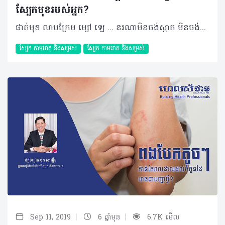
ស្បែកមុខរបស់អ្នក?
ផាត់មុខ លាបក្រែម ម្សៅ ឡេ ... នរណាមិនចង់ស្អាត មិនចង់ល្អ មិនចង់លើកតម្កើងសម្រស់ឲ្យកាន់តែស្រស់ស្អាតក្មេងជាងវ័យ និងគួរឲ្យទាក់ទាញនោះ? មនុស្សចាស់ក្មេង ស្រីប្រុសតែងតែចង់សាកល្បងចំណាយថវិកាប្រើផលិតផលជំនួយទៅតាមធនធានមិនថាគេមិនថាខ្ញុំនោះទេ។ ប៉ុន្តែតើគួរជ្រើសរើសផលិតផលបែបណាឲ្យសម និងត្រូវតាមប្រភេទស្បែកមុខ? ខាងក្រោមនេះ អ្នកនឹងបានដឹងអំពីជំហានសំខាន់ៗនៃការថែរក្សាស្បែកនិងប្រភេទផលិតផលដែលត្រូវប្រើទៅតាមស្បែកមុខរបស់អ្នក។ ពេលណាអ្នកគួរលាងសម្អាតស្បែកមុខ? អ្នកអាចធ្វើឲ្យស្បែករបស់អ្នកកាន់តែស្ងួត ដោយការលុបលាងមុខច្រើនដងពេក។ ដូច្នេះការលាងសម្អាតមុខ (ដោយហ្វូមលាងមុខ) ត្រឹមតែម្តង ទៅពីរដងក្នុងមួយថ្ងៃគឺចាត់ទុកថាគ្រប់គ្រាន់ហើយ។ នាពេលព្រឹកត្រូវលាងសម្អាតផ្ទៃមុខរបស់អ្នកជាមួយទឹកក្តៅឧណ្ហៗ។ ប្រើកន្សែងពោះគោទន់ៗដើម្បីផ្ដិតជាតិទឹកចេញឲ្យស្ងួត។ នៅពេលយប់លាងសម្អាតជាមួយហ្វូម ឬទឹកសម្អាតស្បែកមុខដែលអាចជួយកម្ចាត់រាល់មេរោគ និងគ្រឿងសម្អាងបានយ៉ាងល្អ។ ប្រសិនបើអ្នកធ្វើលំហាត់ប្រាណ លេងកីឡា អ្នកអាចលាងសម្អាតម្តងទៀត បន្ទាប់ពីបញ្ចប់សកម្មភាពទាំងនោះដោយហ្វូមលាងមុខប្រភេទស្រាល។ ជាក់ស្ដែងការលាងសម្អាត និងប្រើប្រាស់ផលិតផលណាមួយលើស្បែកមុខ ក៏អាចប្រែប្រួលទៅតាមសភាពស្បែករបស់បុគ្គលម្នាក់ៗផងដែរ ដែលរួមមាន៖ ស្បែកមុខធម្មតា (Normal Skin) អ្នកដែលមានស្បែកមុខស្អាតគ្មានមុន គ្មានជាតិខ្លាញ់ពិតជាគិតថាមិនចាំបាច់ប្រើប្រាស់ផលិតផលសម្រាប់ការពារស្បែកនោះទេប៉ុន្តែការគិតបែបនេះគឺខុសហើយ។ ជាក់ស្តែង អ្នកគួរតែជ្រើសរើសការប្រើប្រាស់ផលិតផល ឬគ្រឿងសម្អាងសម្រាប់ការពារបន្ថែមដើម្បីការពារស្បែកមុខពីការកើតមុនធ្វើឲ្យស្បែកមុខមានសំណើម និងទន់រលោងរហូត។ សម្រាប់ករណីផ្ទៃមុខរបស់អ្នកមានសភាពធម្មតាបែបនេះ អ្នកគួរជ្រើសរើសផលិតផលដែលសមស្របនឹងស្បែកដូចជា ហ្វូម ឬជែលលាងសម្អាតមុខដែលមានផ្ទុកទឹកដោះគោ ថូនឺរដែលគ្មានផ្ទុកជាតិអាល់កុល (អេតាណុល) ក្រែមការពារសំណើម SPF ៤០ឡើង និងសេរ៉ូមជំនួយស្បែកប្រឆំាងអុកស៊ីតកម្មដែលផ្ទុកដោយសារធាតុវីតាមីន C ។ ស្បែកមុខស្ងួត (Dry Skin) ថែទាំស្បែកឲ្យសមស្របសម្រាប់អ្នកដែលមានមុខស្ងួត ពួកគេតែងតែគិតថាតើគួរតែប្រើប្រាស់ផលិតផលអ្វី ដើម្បីឲ្យស័ក្តិសមជាមួយនឹងសាច់មុខរបស់ពួកគេ។ គន្លឹះសំខាន់ក្នុងការថែទាំស្បែកមុខដែលមានរន្ធរោមធំ ស្ថិតនៅលើការរក្សាអនាម័យ មិនឲ្យមានភាពកខ្វក់សេសសល់ក្នុងរន្ធរោមរួមទាំងការបន្ថែមជាតិសំណើមក្នុងកម្រិតដែលសមស្រប សុទ្ធតែអាចជួយឲ្យរន្ធរោមមើលទៅតូចជាងមុនបាន។ ជាពិសេសអាចជ្រើសរើសប្រើផលិតផលសម្អាតស្បែកមុខដែលមានសមាសធាតុផ្សំពីអាស៊ីតគ្លីកូលិក និងសាលីស៊ីលិក ផលិតផលបែបជែល ព្រោះជែលមិនត្រឹមតែជួយសម្អាតស្បែកមុខប៉ុណ្ណោះទេប៉ុន្ដែវាថែមទាំងជួយចិញ្ចឹមស្បែកមុខអ្នកទៀតផង។ លើសពីនេះវាជួយផ្ដល់ឲ្យស្បែកមុខអ្នកមានសំណើម និងមិនបណ្តាលឲ្យរលាក ហើយវាស័ក្តិសមចំពោះគ្រប់ប្រភេទស្បែកទាំងអស់ដូចជាស្បែកស្ងួត ស្បែកដែលមានជាតិខ្លាញ់ និងស្បែកឆាប់ប្រតិកម្ម។ បន្ថែមពីនេះ អ្នកត្រូវធ្វើការលាងសម្អាតឲ្យបានទៀងទាត់ មួយថ្ងៃ ២ដង ពេលព្រឹក និងយប់ ប្រើទឹករ៉ែសម្រាប់សម្អាតផ្ទៃមុខ សេរ៉ូមដែលមានសារធាតុ Retinol និងកម្ចាត់កោសិកាស្បែកចាស់ៗចេញជាដើម។ ស្បែកមុខខ្លាញ់ (Oily Skin) ស្បែកមានជាតិប្រេងមើលទៅមានសភាពរលើប មានខ្លាញ់ច្រើន ហើយក៏អាចមានរន្ធញើសធំៗដែរ ពិសេសនៅតំបន់អក្សរធី (T)។ អ្នកគួរប្រើហ្វូមលាងសម្អាតមុខដែលគ្មានជាតិប្រេង លាងសម្អាតដោយប្រើទឹកឲ្យច្រើន (ទឹកក្តៅឧណ្ហៗ)។ បន្ថែមពីនោះ អ្នកក៏អាចប្រើថូនឺរលាបមុខជាមួយសេរ៉ូមដែលមានសារធាតុ Retinol បន្ទាប់ពីសម្អាតមុខរួច ព្រោះវាអាចជួយកាត់បន្ថយជាតិប្រេង ប៉ុន្តែក៏ត្រូវប្រយ័ត្នដែរ ព្រោះស្បែករបស់អ្នកអាចនឹងមានអាការៈរមាស់បាន។ ស្បែកងាយរងប្រតិកម្ម (Sensitive Skin) ស្បែកងាយប្រតិកម្ម អាចនឹងឆាប់មានការឈឺចាប់រោល ឬរមាស់ បន្ទាប់ពីអ្នកបានប្រើផលិតផលផ្សេងៗព្រមទាំងមានលក្ខណៈស្តើង ហើយក្រហមឃើញសរសៃ។ ស្បែកបែបនេះគួរតែសម្អាតថ្នមៗ ជាមួយទឹកក្តៅតិចៗ ហើយត្រូវចាំជានិច្ចថារាល់ពេលធ្វើឲ្យស្ងួតគឺត្រូវផ្តិតមិនមែនជូតនោះទេ។ ការខាត់ស្បែកអាចធ្វើឲ្យស្បែករមាស់ ដូច្នេះគួរព្យាយាមកុំប្រើផលិតផលណាដែលមានជាតិអាល់កុល សាប៊ូ អាស៊ីត ឬក្លិន ហើយងាកមករកមើលផលិតផលណាដែលផ្សំពីប្រទាលកន្ទុយក្រពើ ជែលសម្អាតមុខ ឡេលាបមុខដែលមាន SPF៣០ឡើង ឬតែបៃតងវិញប្រសើរជាង។ សារធាតុផ្សំនៅក្នុងផលិតផលដែលអ្នកប្រើកាន់តែតិច គឺកាន់តែល្អសម្រាប់ស្បែករបស់អ្នក។ គួរបញ្ជាក់ផងដែរថា ការផ្តល់សំណើមប្រហែលជាអាចការពារស្បែកអ្នកបានមួយរយៈពីកម្តៅថ្ងៃ ប៉ុន្តែស្បែករបស់អ្នកអាចទ្រាំទ្រជាមួយកម្តៅថ្ងៃបានត្រឹមតែ ១៥នាទីប៉ុណ្ណោះ បើលើសពីនេះវាពិតជាបំផ្លាញស្បែកអ្នកមិនខាន។ មិនថាអ្នកនៅក្មេង ឬជាមនុស្សចាស់នោះទេ កុំភ្លេចលាបឡេការពារកម្តៅថ្ងៃឲ្យសោះ។ អត្ថបទ៖ ដកស្រង់ចេញពីទស្សនាវដ្ដី ហេលស៍ថាម ប្រូ លេខ ៨១ 2019 រក្សាសិទ្ធិគ្រប់យ៉ាង​ដោយ Healthtime Corporation ចំពោះគ្រប់អត្ថបទដោយគ្មានផ្នែកណាមួយត្រូវបោះពុម្ពផ្សាយចូលប្រព័ន្ធអុីនធឺណែតឧបករណ៍អេឡិចត្រូនិកអាត់ជាសំឡេងឬថតចំលងគ្រប់រូបភាពដោយគ្មានការអនុញ្ញាតឡើយ
ស្បែក កាមរោគ​ និងសម្រស់
ស្បែក កាមរោគ​ និងសម្រស់
|
|
Sep 11, 2019
6 ឆ្នាំមុន
6.7K មើល