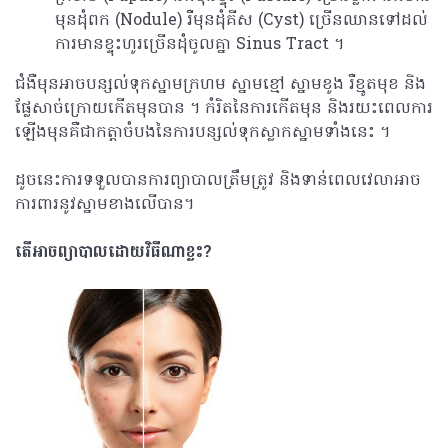
មុនដុំពក (Nodule) រឺ​មុនដុំគីស​ (Cyst)​​ ច្រើនឈានទៅដល់
ការមានខ្ទុះហូរច្រើនដុំចូលគ្នា Sinus Tract ។
ជំងឺមុនអាចបន្សល់ទុកស្នាមក្រហម ស្នាមខ្មៅ ស្នាមខូង រឺខ្មូតមុខ និង
ផ្លែសាច់ក្រោយកើតមុនបាន ។​ កំរិតនៃការកើតមុន និងរយះពេលការ
ឡើងមុនគឺជាកត្តាចំបងនៃការបន្សល់ទុកស្លាកស្នាមទាំងនេះ ។
ដូចនេះការទទួលបានការព្យាបាលត្រឹមត្រូវ និងទាន់ពេលវេលាអាច
ការពារនូវស្នាមខាងលើបាន។
តើអាចព្យាបាលដោយវិធីណាខ្លះ
?