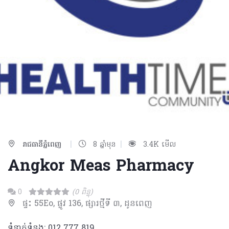
|
|
រាជធានីភ្នំពេញ
8 ឆ្នាំមុន
3.4K មើល
Angkor Meas Pharmacy
0
(0 ពិន្ទុ)
ផ្ទះ 55Eo, ផ្លូវ 136, ផ្សារថ្មីទី ៣, ដូនពេញ
ទំនាក់ទំនង: 012​ 777 819