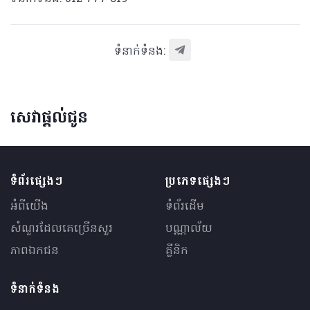
ទំនាក់ទំនង:
សេវាផ្តល់ជូន
ទំព័រផ្សេងៗ
ប្រភេទផ្សេងៗ
អំពីយើង
ទំព័រដើម
សំណួរ​ដែលគេ​ច្រើន​សួរ
បណ្ណាល័យ
ភាពឯកជន
គ្លីនិក
ទំនាក់ទំនង