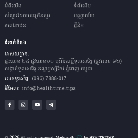
អំពីយើង
ទំព័រដើម
សំណួរ​ដែលគេ​ច្រើន​សួរ
បណ្ណាល័យ
ភាពឯកជន
គ្លីនិក
ទំនាក់ទំនង
អាសយដ្ឋាន:
ផ្ទះលេខ ២៤ ផ្លូវលេខ១០ បុរីពិភពថ្មីទួលសង្កែ (ផ្លូវលេខ ៦២)
សង្កាត់ទួលសង្កែ ខណ្ឌឫស្សីកែវ ភ្នំពេញ កម្ពុជា
លេខទូរស័ព្ទ:
(096) 7888-017
អ៊ីមែល:
info@healthtime.tips
© 2026