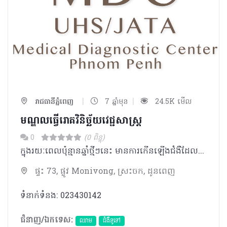
|
|
រាជធានីភ្នំពេញ
7 ឆ្នាំមុន
24.5K មើល
មណ្ឌលធ្វើរោគវិនិច្ឆ័យវេជ្ជសាស្រ្ត​​
0
(0 ពិន្ទុ)
ក្នុងរយៈពេលប៉ុន្មានឆ្នាំថ្មីៗនេះ មានការកើនឡើងជំងឺដែលបណ្តាលមកពីរបៀបរស់នៅ​ ដោយសារមានការផ្លាស់ប្តូររបៀបរស់នៅក្នុងប្រទេសកម្ពុជា ខណៈដែលជំងឺឆ្លងផ្សេងៗ ដូចជាជំងឺអេដស៏ ជំងឺគ្រុនចាញ់ ជំងឺរបេង​ នៅតែជាបញ្ហាសុខភាពដ៏ចំបងនៅឡើយ។ ដូចនេះ សាកលវិទ្យាល័យវិទ្យាសាស្រ្តសុខាភិបាល និងសមាគមកំចាត់រោគរបេងជប៉ុន បានរួមគ្នា បង្កើតមណ្ឌលធ្វើរោគវិនិច្ឆ័យមួយ​​ឡើង ក្នុងគោលបំណងចូលរួមចំណែកលើកកំពស់សុខភាពរបស់ប្រជាជនក្នុងប្រទេសកម្ពុជា។ សមាគមកំចាត់រោគរបេងជប៉ុន​និងសាកលវិទ្យាល័យវិទ្យាសាស្រ្តសុខាភិបាល បានបង្កើតឡើងនូវមណ្ឌលធ្វើរោគវិនិច្ឆ័យវេជ្ជសាស្រ្ត នេះឡើងដែលមានទីតាំងស្ថិតនៅក្នុងបរិវេណសាកលវិទ្យាល័យនេះតែម្តង។​ គោល បំណងនៃការបង្កើតមណ្ឌលធ្វើរោគវិនិច្ឆ័យវេជ្ជសាស្រ្តនេះ គឺផ្តល់នូវសេវាពិនិត្យសុខភាព​ទូទៅ សេវាមន្ទីរពិសោធន៏ និងរូបភាពវេជ្ជសាស្រ្ត ដែលមានគុណភាពបែបជប៉ុន ដល់ប្រជាជន ក្នុងប្រទេសកម្ពុជា ដើម្បីអោយពួកគាត់ទទួលបានសេវាពិនិត្យសុខភាពមួយដោយមិនមានការបារម្មណ៏។​ យើងសង្ឃឹមថា ពួកគាត់នឹងចាប់អារម្មណ៏ពីសុខភាព​និងមកពិនិត្យសុខភាព ហើយពួកយើងមានចិត្តរីករាយនឹង ផ្តល់ជូនការពិនិត្យសុខភាព​ដើម្បីធ្វើអោយជីវិតបានប្រសើររីករាយ។ សមាគមកំចាត់រោគរបេងជប៉ុន ការិយល័យអង្គការចាតា Director Okada Kosuke (Doctor)
ផ្ទះ 73, ផ្លូវ Monivong, ស្រះចក, ដូនពេញ
ទំនាក់ទំនង: 023430142
ជំនាញ/ឯកទេស:
ឈាម
ជំងឺទូទៅ