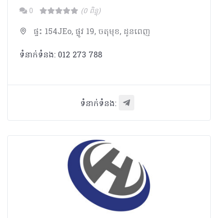
0
(0 ពិន្ទុ)
ផ្ទះ 154JEo, ផ្លូវ 19, ចតុមុខ, ដូនពេញ
ទំនាក់ទំនង: 012 273 788
ទំនាក់ទំនង: