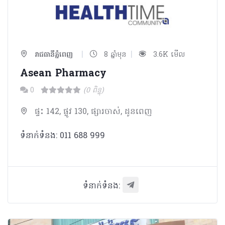
|
|
រាជធានីភ្នំពេញ
8 ឆ្នាំមុន
3.6K មើល
Asean Pharmacy
0
(0 ពិន្ទុ)
ផ្ទះ 142, ផ្លូវ 130, ផ្សារចាស់, ដូនពេញ
ទំនាក់ទំនង: 011 688 999
ទំនាក់ទំនង: