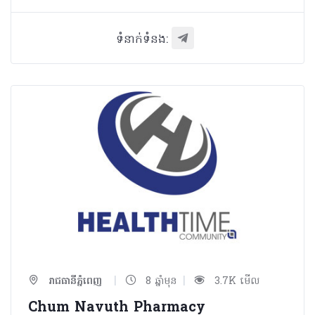
ទំនាក់ទំនង:
|
|
រាជធានីភ្នំពេញ
8 ឆ្នាំមុន
3.7K មើល
Chum Navuth Pharmacy