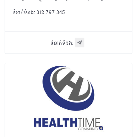
ទំនាក់ទំនង: 012 797 345
ទំនាក់ទំនង: