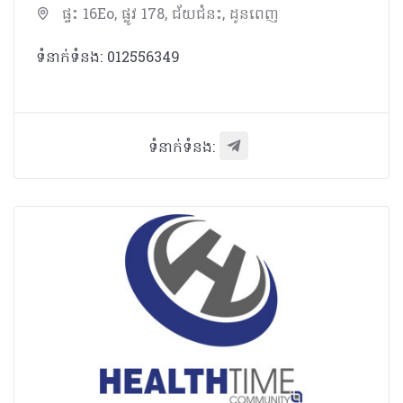
ផ្ទះ 16Eo, ផ្លូវ 178, ជ័យជំនះ, ដូនពេញ
ទំនាក់ទំនង: 012556349
ទំនាក់ទំនង: