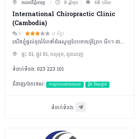
|
|
រាជធានីភ្នំពេញ
8 ឆ្នាំមុន
6K មើល
International Chiropractic Clinic
(Cambodia)
0
(1 ពិន្ទុ)
យើងខ្ញុំផ្តល់នូវតំហែទាំដ៏អស្ចារ្យបែបខាយរ៉ូព្រែក ធីក។ ជាញឹកញយ អ្នកជម្ងឺសង្កេតឃើញថាពួកគេ ទទួលបានអត្ថប្រយោជន៍ច្រើនជាងការធូរស្រាល នៃអាការៈឈឺខ្នងទៅទៀតនៅពេលពួកគេក្លាយជា អ្នកជម្ងឺរបស់យើងខ្ញុំ។​ ពួកគេនឹងយល់កាន់តែ ច្បាស់ថារាងកាយមានដំនើរការទៅយ៉ាងដូចម្តេច និងចាប់ផ្តើមឈានទៅរកសុខភាពដ៏ប្រសើរ។ យោងតាមនិយមន័យ គ្រូពេទ្យគឺជាគ្រូបង្រៀន យើងខ្ញុំនឹងបង្រៀនលោកអ្នកពីអ្វីដែលលោក អ្នកត្រូវដឹង ដើម្បីសម្រេចនូវគោលដៅសុខភាពជា ច្រើនមិនថាគោលដៅទាំងនោះធំ ឬក៏តូចនោះទេ។
ផ្ទះ 01, ផ្លូវ 01, ចតុមុខ, ដូនពេញ
ទំនាក់ទំនង: 023 223 101
ជំនាញ/ឯកទេស:
ការព្យាបាលដោយ​ចលនា
ឆ្អឹង និងសន្លាក់
ទំនាក់ទំនង: