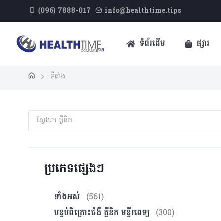
(096) 7888-017
info@healthtime.tips
ទំព័រដើម
ផ្សារ
ទីតាំង
ប្រភេទផ្សេងៗ
ទាំងអស់
(561)
បន្ទប់ពិគ្រោះ​ជំងឺ គ្លីនិក មន្ទីរពេទ្យ
(300)