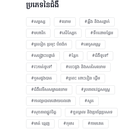
ប្រភេទនៃជំងឺ
#សម្ផស្ស
#ឈាម
#ឆ្អឹង និងសន្លាក់
#មហារីក​
#សើស្បែក
#ទឹកនោមផ្អែម
#ត្រចៀក ច្រមុះ បំពង់ក
#អេកូសាស្រ្ត
#សង្គ្រោះបន្ទាន់
#ភ្នែក​
#ជំងឺទូទៅ
#វះកាត់ទូទៅ
#បេះដូង​ និងសរសៃឈាម
#ឫសដូងបាត
#ក្រពះ ពោះវៀន ថ្លើម
#ជំងឺលើសសម្ពាធឈាម
#​រូបភាពវេជ្ជសាស្រ្ត
#ការព្យាបាលដោយ​ចលនា
#សួត
#សុខភាពផ្លូវចិត្ត
#ខួរក្បាល និងប្រព័ន្ធប្រសាទ
#មាត់ ធ្មេញ
#កុមារ
#កាមរោគ