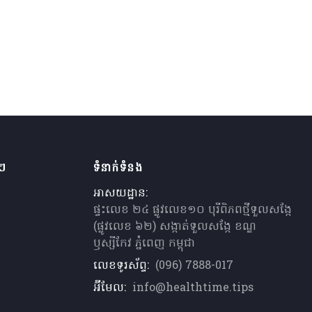
ងៗ
ទំនាក់ទំនង
អាសយដ្ឋាន:
ផ្ទះលេខ ២៤ ផ្លូវលេខ១០ បុរីពិភពថ្មីទួលសង្កែ
(ផ្លូវលេខ ៦២) សង្កាត់ទួលសង្កែ ខណ្ឌ
ឫស្សីកែវ ភ្នំពេញ កម្ពុជា
លេខទូរស័ព្ទ:
(096) 7888-017
អ៊ីមែល:
info@healthtime.tips