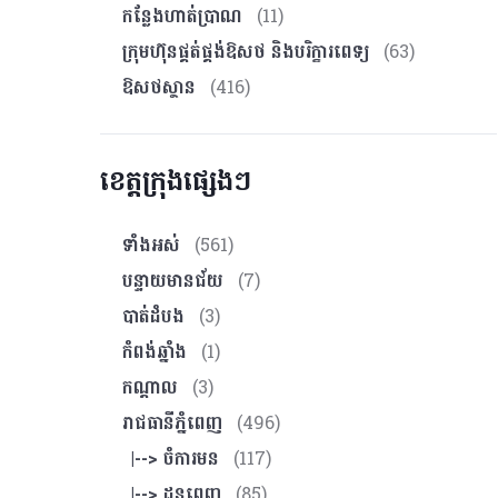
កន្លែងហាត់ប្រាណ
(11)
ក្រុមហ៊ុនផ្គត់ផ្គង់ឱសថ និងបរិក្ខារពេទ្យ
(63)
ឱសថស្ថាន
(416)
ខេត្តក្រុងផ្សេងៗ
ទាំងអស់
(561)
បន្ទាយមានជ័យ
(7)
បាត់ដំបង
(3)
កំពង់ឆ្នាំង
(1)
កណ្ដាល
(3)
រាជធានីភ្នំពេញ
(496)
|--> ចំការមន
(117)
|--> ដូនពេញ
(85)