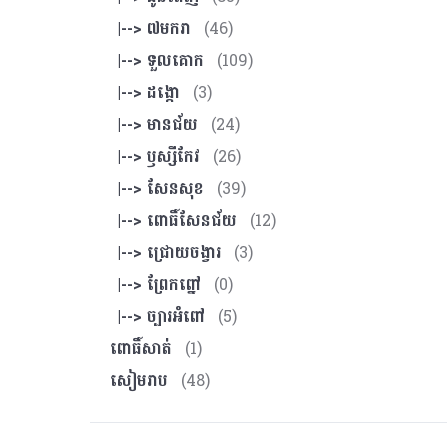
|--> ៧មករា
(46)
|--> ទួលគោក
(109)
|--> ដង្កោ
(3)
|--> មានជ័យ
(24)
|--> ឫស្សីកែវ
(26)
|--> សែនសុខ
(39)
|--> ពោធិ៍សែនជ័យ
(12)
|--> ជ្រោយចង្វារ
(3)
|--> ព្រែកព្នៅ
(0)
|--> ច្បារអំពៅ
(5)
ពោធិ៍សាត់
(1)
សៀមរាប
(48)