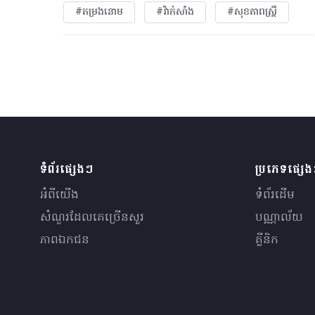
#តម្រងនោម
#វ៉ាក់សាំង
#សុខភាពស្រ្តី
ទំព័រផ្សេងៗ
ប្រភេទផ្សេ
អំពីយើង
ទំព័រដើម
សំណួរ​ដែលគេ​ច្រើន​សួរ
បណ្ណាល័យ
ភាពឯកជន
គ្លីនិក