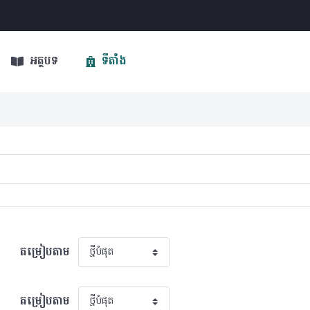
អត្ថបទ
ទីតាំង
តម្រៀបតាម
តម្រៀបតាម