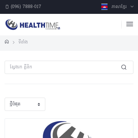
(096) 7888-017
ភាសាខ្មែរ
ទីតាំង