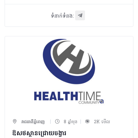
ទំនាក់ទំនង:
|
|
រាជធានីភ្នំពេញ
8 ឆ្នាំមុន
2K មើល
ឱសថស្ថានជ្រោយចង្វារ