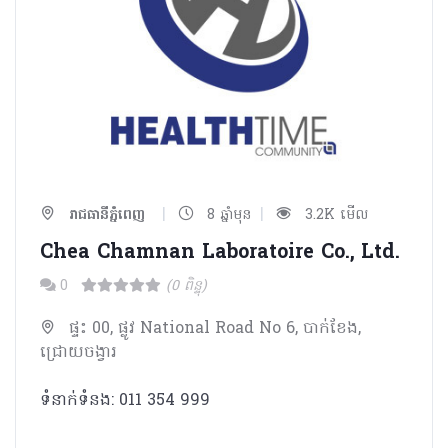
|
|
រាជធានីភ្នំពេញ
8 ឆ្នាំមុន
3.2K មើល
Chea Chamnan Laboratoire Co., Ltd.
0
(0 ពិន្ទុ)
ផ្ទះ 00, ផ្លូវ National Road No 6, បាក់ខែង,
ជ្រោយចង្វារ
ទំនាក់ទំនង: 011 354 999