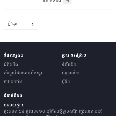
ទំនាក់ទំនង:
ទំព័រផ្សេងៗ
ប្រភេទផ្សេងៗ
អំពីយើង
ទំព័រដើម
សំណួរ​ដែលគេ​ច្រើន​សួរ
បណ្ណាល័យ
ភាពឯកជន
គ្លីនិក
ទំនាក់ទំនង
អាសយដ្ឋាន:
ផ្ទះលេខ ២៤ ផ្លូវលេខ១០ បុរីពិភពថ្មីទួលសង្កែ (ផ្លូវលេខ ៦២)