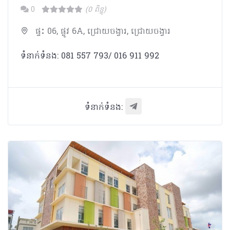
0
(0 ពិន្ទុ)
ផ្ទះ 06, ផ្លូវ 6A, ជ្រោយចង្វារ, ជ្រោយចង្វារ
ទំនាក់ទំនង: 081 557 793/ 016 911 992
ទំនាក់ទំនង: