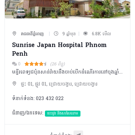
|
|
រាជធានីភ្នំពេញ
9 ឆ្នាំមុន
6.8K មើល
Sunrise Japan Hospital Phnom
Penh
0
(26 ពិន្ទុ)
មន្ទីរពេទ្យជប៉ុនសាន់រ៉ាយនឹងចាប់បើកដំណើរការនៅចុងឆ្នាំ ២០១៦នេះ។ក្រុមគ្រូពេទ្យ និងគិលានុបដ្ឋាកជាជនជាតិជប៉ុន រួមជាមួយនឹងអ្នក ជំនាញដែលមានបទពិសោធន៍នឹងធ្វើការសហការណ៍ជាមួយបុគ្គលិកជាជនជាតិកម្ពុជាដើម្បីផ្តល់សេវាថែទាំវេជ្ជសាស្រ្តតាមបែបជប៉ុនជូន លោក-អ្នក។ នែកដែលមានក្នុងមន្ទីរពេទ្យ មាន១៣ផ្នែកដូចខាងក្រោមៈ ផ្នែកសង្រ្គោះបន្ទាន់ ផ្នែករបួស ផ្នែកជម្ងឺឆ្លង ផ្នែកជម្ងឺទូទៅ ផ្នែកវះកាត់ទូទៅ ផ្នែកព្យាបាលជម្ងឺប្រដាប់រំលាយអាហារ ផ្នែកបេះដូង ផ្នែកពិគ្រោះជម្ងឺតាមអ៊ិនធើណិត ផ្នែកវះកាត់ប្រព័ន្ធប្រសាទ ផ្នែកសរសៃឈាមប្រសាទ ផ្នែកប្រព័ន្ធប្រសាទ ផ្នែកស្តាកាយនិតិសម្បទា និងផ្នែកពិនិត្យសុខភាព។
ផ្ទះ 01, ផ្លូវ 01, ជ្រោយចង្វារ, ជ្រោយចង្វារ
ទំនាក់ទំនង: 023 ​432​ 022
ជំនាញ/ឯកទេស:
បេះដូង​ និងសរសៃឈាម