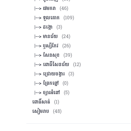
|--> ៧មករា
(46)
|--> ទួលគោក
(109)
|--> ដង្កោ
(3)
|--> មានជ័យ
(24)
|--> ឫស្សីកែវ
(26)
|--> សែនសុខ
(39)
|--> ពោធិ៍សែនជ័យ
(12)
|--> ជ្រោយចង្វារ
(3)
|--> ព្រែកព្នៅ
(0)
|--> ច្បារអំពៅ
(5)
ពោធិ៍សាត់
(1)
សៀមរាប
(48)