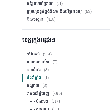
កន្លែងហាត់ប្រាណ
(11)
ក្រុមហ៊ុនផ្គត់ផ្គង់ឱសថ និងបរិក្ខារពេទ្យ
(63)
ឱសថស្ថាន
(416)
ខេត្តក្រុងផ្សេងៗ
ទាំងអស់
(561)
បន្ទាយមានជ័យ
(7)
បាត់ដំបង
(3)
កំពង់ឆ្នាំង
(1)
កណ្ដាល
(3)
រាជធានីភ្នំពេញ
(496)
|--> ចំការមន
(117)
|--> ដូនពេញ
(85)