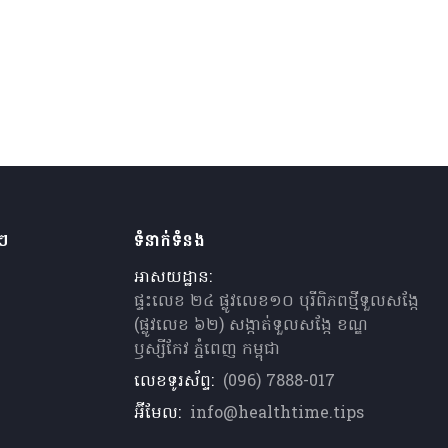
ងៗ
ទំនាក់ទំនង
អាសយដ្ឋាន:
ផ្ទះលេខ ២៤ ផ្លូវលេខ១០ បុរីពិភពថ្មីទួលសង្កែ
(ផ្លូវលេខ ៦២) សង្កាត់ទួលសង្កែ ខណ្ឌ
ឫស្សីកែវ ភ្នំពេញ កម្ពុជា
លេខទូរស័ព្ទ:
(096) 7888-017
អ៊ីមែល:
info@healthtime.tips