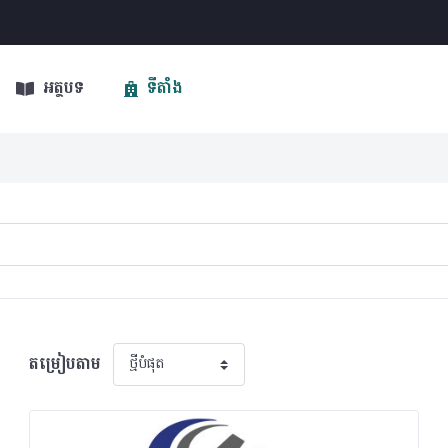
អត្ថបទ
ទីតាំង
តម្រៀបតាម