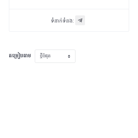
ទំនាក់ទំនង:
តម្រៀបតាម