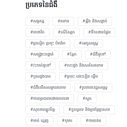
ប្រភេទនៃជំងឺ
#សម្ផស្ស
#ឈាម
#ឆ្អឹង និងសន្លាក់
#មហារីក​
#សើស្បែក
#ទឹកនោមផ្អែម
#ត្រចៀក ច្រមុះ បំពង់ក
#អេកូសាស្រ្ត
#សង្គ្រោះបន្ទាន់
#ភ្នែក​
#ជំងឺទូទៅ
#វះកាត់ទូទៅ
#បេះដូង​ និងសរសៃឈាម
#ឫសដូងបាត
#ក្រពះ ពោះវៀន ថ្លើម
#ជំងឺលើសសម្ពាធឈាម
#​រូបភាពវេជ្ជសាស្រ្ត
#ការព្យាបាលដោយ​ចលនា
#សួត
#សុខភាពផ្លូវចិត្ត
#ខួរក្បាល និងប្រព័ន្ធប្រសាទ
#មាត់ ធ្មេញ
#កុមារ
#កាមរោគ