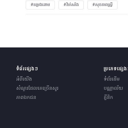
#តម្រងនោម
#វ៉ាក់សាំង
#សុខភាពស្រ្តី
ទំព័រផ្សេងៗ
ប្រភេទផ្សេ
អំពីយើង
ទំព័រដើម
សំណួរ​ដែលគេ​ច្រើន​សួរ
បណ្ណាល័យ
ភាពឯកជន
គ្លីនិក