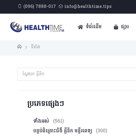
(096) 7888-017
info@healthtime.tips
ទំព័រដើម
ផ្សារ
ទីតាំង
ប្រភេទផ្សេងៗ
ទាំងអស់
(561)
បន្ទប់ពិគ្រោះ​ជំងឺ គ្លីនិក មន្ទីរពេទ្យ
(300)