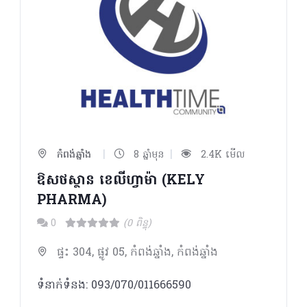
|
|
កំពង់ឆ្នាំង
8 ឆ្នាំមុន
2.4K មើល
ឱសថស្ថាន ខេលីហ្វាម៉ា (KELY
PHARMA)
0
(0 ពិន្ទុ)
ផ្ទះ 304, ផ្លូវ 05, កំពង់ឆ្នាំង, កំពង់ឆ្នាំង
ទំនាក់ទំនង: 093/070/011666590