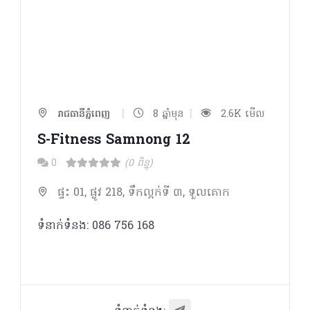
|
|
រាជធានីភ្នំពេញ
8 ឆ្នាំមុន
2.6K មើល
S-Fitness Samnong 12
0
(0 ពិន្ទុ)
ផ្ទះ 01, ផ្លូវ 218, ទឹកល្អក់ទី ៣, ទួលគោក
ទំនាក់ទំនង: 086 756 168