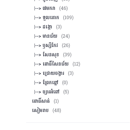
|--> ៧មករា
(46)
|--> ទួលគោក
(109)
|--> ដង្កោ
(3)
|--> មានជ័យ
(24)
|--> ឫស្សីកែវ
(26)
|--> សែនសុខ
(39)
|--> ពោធិ៍សែនជ័យ
(12)
|--> ជ្រោយចង្វារ
(3)
|--> ព្រែកព្នៅ
(0)
|--> ច្បារអំពៅ
(5)
ពោធិ៍សាត់
(1)
សៀមរាប
(48)