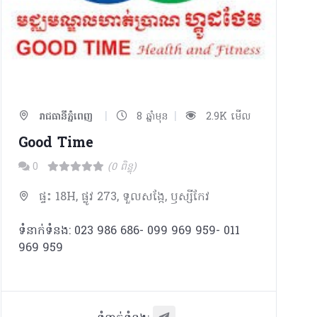
|
|
រាជធានីភ្នំពេញ
8 ឆ្នាំមុន
2.9K មើល
Good Time
0
(0 ពិន្ទុ)
ផ្ទះ 18H, ផ្លូវ 273, ទួលសង្កែ, ឫស្សីកែវ
ទំនាក់ទំនង: 023 986 686- 099 969 959- 011
969 959