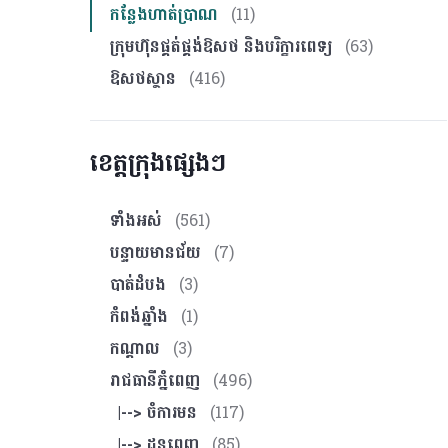
កន្លែងហាត់ប្រាណ
(11)
ក្រុមហ៊ុនផ្គត់ផ្គង់ឱសថ និងបរិក្ខារពេទ្យ
(63)
ឱសថស្ថាន
(416)
ខេត្តក្រុងផ្សេងៗ
ទាំងអស់
(561)
បន្ទាយមានជ័យ
(7)
បាត់ដំបង
(3)
កំពង់ឆ្នាំង
(1)
កណ្ដាល
(3)
រាជធានីភ្នំពេញ
(496)
|--> ចំការមន
(117)
|--> ដូនពេញ
(85)