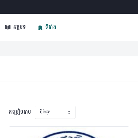
អត្ថបទ
ទីតាំង
តម្រៀបតាម