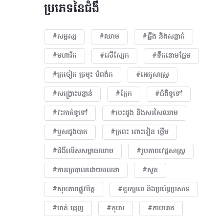
ប្រភេទនៃជំងឺ
#សម្ផស្ស
#ឈាម
#ឆ្អឹង និងសន្លាក់
#មហារីក​
#សើស្បែក
#ទឹកនោមផ្អែម
#ត្រចៀក ច្រមុះ បំពង់ក
#អេកូសាស្រ្ត
#សង្គ្រោះបន្ទាន់
#ភ្នែក​
#ជំងឺទូទៅ
#វះកាត់ទូទៅ
#បេះដូង​ និងសរសៃឈាម
#ឫសដូងបាត
#ក្រពះ ពោះវៀន ថ្លើម
#ជំងឺលើសសម្ពាធឈាម
#​រូបភាពវេជ្ជសាស្រ្ត
#ការព្យាបាលដោយ​ចលនា
#សួត
#សុខភាពផ្លូវចិត្ត
#ខួរក្បាល និងប្រព័ន្ធប្រសាទ
#មាត់ ធ្មេញ
#កុមារ
#កាមរោគ