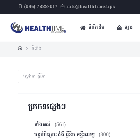
(096) 7888-017
info@healthtime.tips
ទំព័រដើម
ផ្សារ
ទីតាំង
ប្រភេទផ្សេងៗ
ទាំងអស់
(561)
បន្ទប់ពិគ្រោះ​ជំងឺ គ្លីនិក មន្ទីរពេទ្យ
(300)