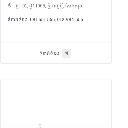
ផ្ទះ 01, ផ្លូវ 1005, ភ្នំពេញថ្មី, សែនសុខ
ទំនាក់ទំនង: 081 551 555, 012 984 555
ទំនាក់ទំនង: