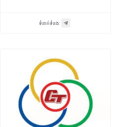
ទំនាក់ទំនង: