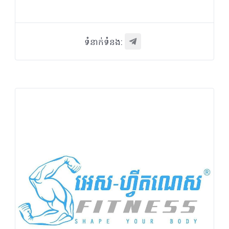
ទំនាក់ទំនង: