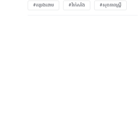
#តម្រងនោម
#វ៉ាក់សាំង
#សុខភាពស្រ្តី