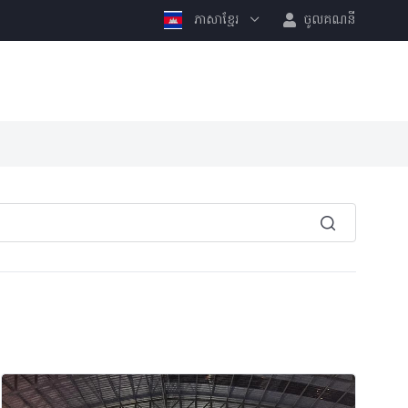
ភាសាខ្មែរ
ចូលគណនី