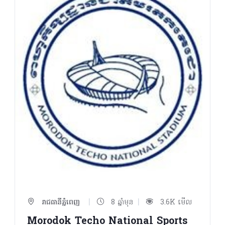
|
|
រាជធានីភ្នំពេញ
8 ឆ្នាំមុន
3.6K មើល
Morodok Techo National Sports