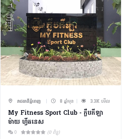
|
|
រាជធានីភ្នំពេញ
8 ឆ្នាំមុន
3.3K មើល
My Fitness Sport Club - ក្លឹបកីឡា
ម៉ាយ ហ្វីតនេស
0
(0 ពិន្ទុ)