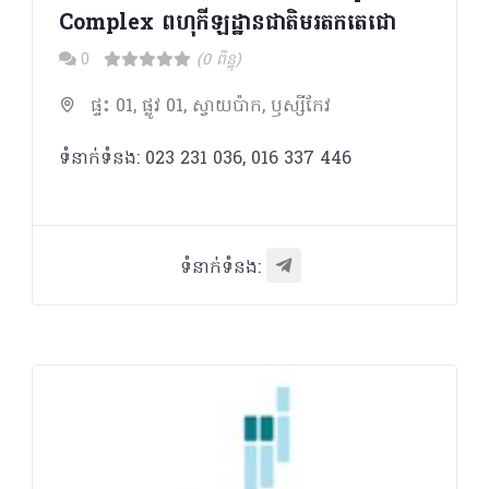
Complex ពហុកីឡដ្ឋានជាតិមរតកតេជោ
0
(0 ពិន្ទុ)
ផ្ទះ 01, ផ្លូវ 01, ស្វាយប៉ាក, ឫស្សីកែវ
ទំនាក់ទំនង: 023 231 036, 016 337 446
ទំនាក់ទំនង: