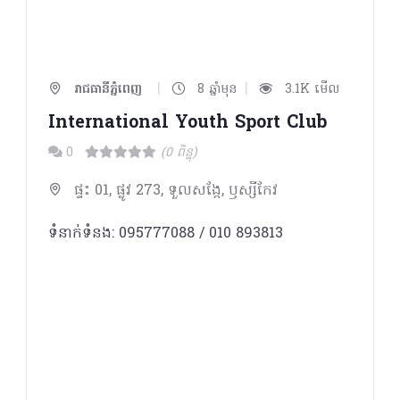
|
|
រាជធានីភ្នំពេញ
8 ឆ្នាំមុន
3.1K មើល
International Youth Sport Club
0
(0 ពិន្ទុ)
ផ្ទះ 01, ផ្លូវ 273, ទួលសង្កែ, ឫស្សីកែវ
ទំនាក់ទំនង: 095777088 / 010 893813