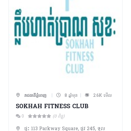
|
|
រាជធានីភ្នំពេញ
8 ឆ្នាំមុន
2.6K មើល
SOKHAH FITNESS CLUB
0
(0 ពិន្ទុ)
ផ្ទះ 113 Parkway Square, ផ្លូវ 245, ទួល