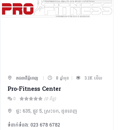
|
|
រាជធានីភ្នំពេញ
8 ឆ្នាំមុន
3.1K មើល
Pro-Fitness Center
0
(0 ពិន្ទុ)
ផ្ទះ 635, ផ្លូវ 5, ស្រះចក, ដូនពេញ
ទំនាក់ទំនង: 023 678 6782