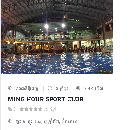
|
|
រាជធានីភ្នំពេញ
8 ឆ្នាំមុន
3.4K មើល
MING HOUR SPORT CLUB
0
(0 ពិន្ទុ)
ផ្ទះ 9, ផ្លូវ 163, អូឡាំពិក, ចំការមន