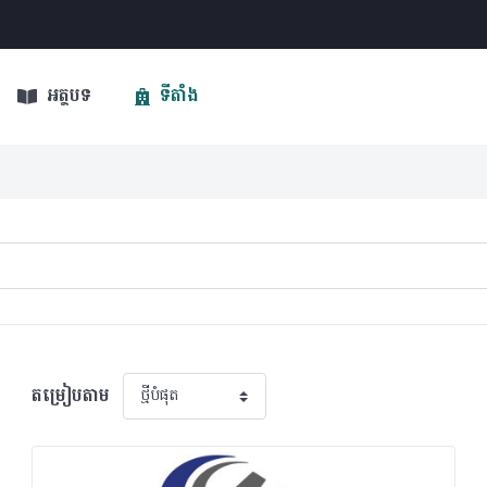
អត្ថបទ
ទីតាំង
តម្រៀបតាម