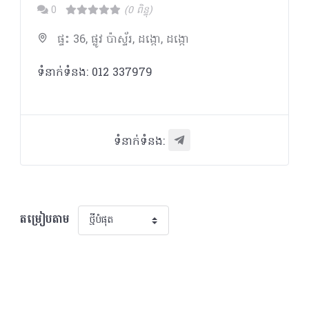
0
(0 ពិន្ទុ)
ផ្ទះ 36, ផ្លូវ ប៉ាស្ទ័រ, ដង្កោ, ដង្កោ
ទំនាក់ទំនង: 012 337979
ទំនាក់ទំនង:
តម្រៀបតាម