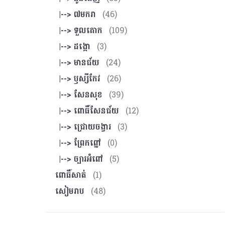
|--> ៧មករា
(46)
|--> ទួលគោក
(109)
|--> ដង្កោ
(3)
|--> មានជ័យ
(24)
|--> ឫស្សីកែវ
(26)
|--> សែនសុខ
(39)
|--> ពោធិ៍សែនជ័យ
(12)
|--> ជ្រោយចង្វារ
(3)
|--> ព្រែកព្នៅ
(0)
|--> ច្បារអំពៅ
(5)
ពោធិ៍សាត់
(1)
សៀមរាប
(48)