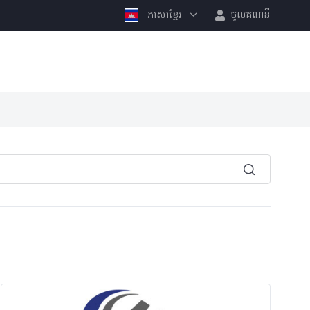
ភាសាខ្មែរ
ចូលគណនី