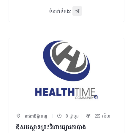
ទំនាក់ទំនង:
|
|
រាជធានីភ្នំពេញ
8 ឆ្នាំមុន
2K មើល
ឱសថស្ថានព្រះវិហារផ្សារតាប៉ាង