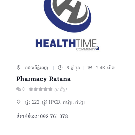
|
|
រាជធានីភ្នំពេញ
8 ឆ្នាំមុន
2.4K មើល
Pharmacy Ratana
0
(0 ពិន្ទុ)
ផ្ទះ 122, ផ្លូវ 1PCD, ដង្កោ, ដង្កោ
ទំនាក់ទំនង: 092 761 078