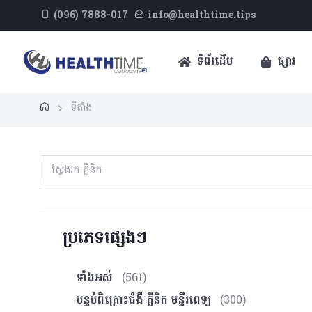
(096) 7888-017
info@healthtime.tips
ទំព័រដើម
ផ្សារ
ទីតាំង
ប្រភេទផ្សេងៗ
ទាំងអស់
(561)
បន្ទប់ពិគ្រោះ​ជំងឺ គ្លីនិក មន្ទីរពេទ្យ
(300)