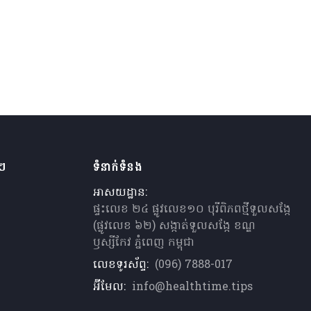
ងៗ
ទំនាក់ទំនង
អាសយដ្ឋាន:
ផ្ទះលេខ ២៤ ផ្លូវលេខ១០ បុរីពិភពថ្មីទួលសង្កែ
(ផ្លូវលេខ ៦២) សង្កាត់ទួលសង្កែ ខណ្ឌ
ឫស្សីកែវ ភ្នំពេញ កម្ពុជា
លេខទូរស័ព្ទ:
(096) 7888-017
អ៊ីមែល:
info@healthtime.tips