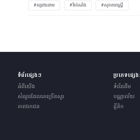
#តម្រងនោម
#វ៉ាក់សាំង
#សុខភាពស្រ្តី
ទំព័រផ្សេងៗ
ប្រភេទផ្សេ
អំពីយើង
ទំព័រដើម
សំណួរ​ដែលគេ​ច្រើន​សួរ
បណ្ណាល័យ
ភាពឯកជន
គ្លីនិក