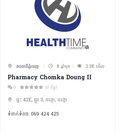
|
|
រាជធានីភ្នំពេញ
8 ឆ្នាំមុន
2.3K មើល
Pharmacy Chomka Doung II
0
(0 ពិន្ទុ)
ផ្ទះ 42E, ផ្លូវ 3, ដង្កោ, ដង្កោ
ទំនាក់ទំនង: 069 424 425