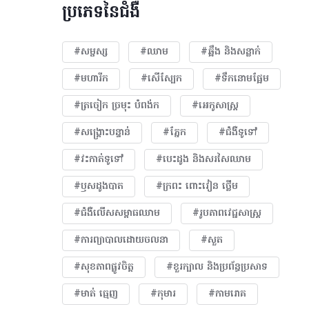
ប្រភេទនៃជំងឺ
#សម្ផស្ស
#ឈាម
#ឆ្អឹង និងសន្លាក់
#មហារីក​
#សើស្បែក
#ទឹកនោមផ្អែម
#ត្រចៀក ច្រមុះ បំពង់ក
#អេកូសាស្រ្ត
#សង្គ្រោះបន្ទាន់
#ភ្នែក​
#ជំងឺទូទៅ
#វះកាត់ទូទៅ
#បេះដូង​ និងសរសៃឈាម
#ឫសដូងបាត
#ក្រពះ ពោះវៀន ថ្លើម
#ជំងឺលើសសម្ពាធឈាម
#​រូបភាពវេជ្ជសាស្រ្ត
#ការព្យាបាលដោយ​ចលនា
#សួត
#សុខភាពផ្លូវចិត្ត
#ខួរក្បាល និងប្រព័ន្ធប្រសាទ
#មាត់ ធ្មេញ
#កុមារ
#កាមរោគ