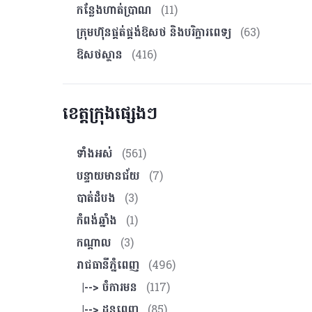
កន្លែងហាត់ប្រាណ
(11)
ក្រុមហ៊ុនផ្គត់ផ្គង់ឱសថ និងបរិក្ខារពេទ្យ
(63)
ឱសថស្ថាន
(416)
ខេត្តក្រុងផ្សេងៗ
ទាំងអស់
(561)
បន្ទាយមានជ័យ
(7)
បាត់ដំបង
(3)
កំពង់ឆ្នាំង
(1)
កណ្ដាល
(3)
រាជធានីភ្នំពេញ
(496)
|--> ចំការមន
(117)
|--> ដូនពេញ
(85)