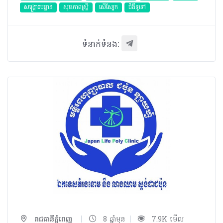
សង្គ្រោះបន្ទាន់
សុខភាពស្រ្តី
សើស្បែក
ជំងឺទូទៅ
ទំនាក់ទំនង:
|
|
រាជធានីភ្នំពេញ
8 ឆ្នាំមុន
7.9K មើល