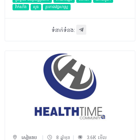
វ៉ាក់សាំង
សួត
​រូបភាពវេជ្ជសាស្រ្ត
ទំនាក់ទំនង:
|
|
សៀមរាប
8 ឆ្នាំមុន
3.6K មើល