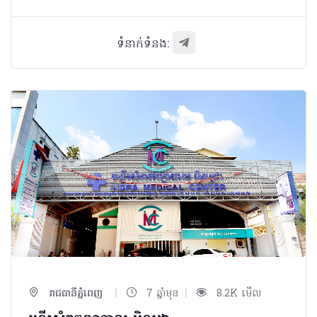
ទំនាក់ទំនង:
|
|
រាជធានីភ្នំពេញ
7 ឆ្នាំមុន
8.2K មើល