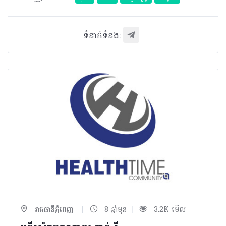
ទំនាក់ទំនង:
|
|
រាជធានីភ្នំពេញ
8 ឆ្នាំមុន
3.2K មើល