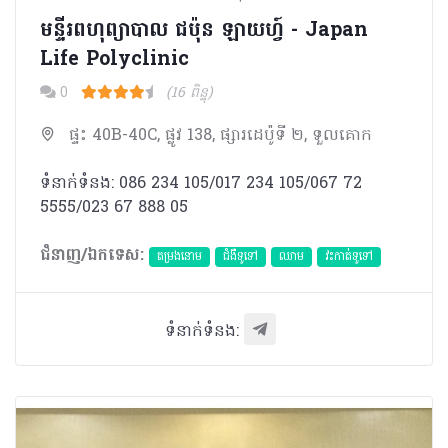
មន្ទីរពហុព្យាបាល​ ជប៉ុន ឡាយហ្វ៍ - Japan
Life Polyclinic
0
(16 ពិន្ទុ)
ផ្ទះ 40B-40C, ផ្លូវ 138, ផ្សារដេប៉ូទី ២, ទួលគោក
ទំនាក់ទំនង: 086 234 105/017 234 105/067 72
5555/023 67 888 05
ជំនាញ/ឯកទេស:
តម្រងនោម
ជំងឺទូទៅ
ឈាម
វះកាត់ទូទៅ
ទំនាក់ទំនង: