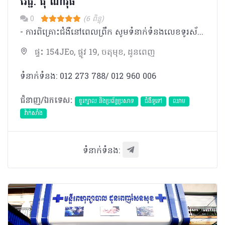
វេជ្ជ. ជុំ ណាវុធ
0
(6 ពិន្ទុ)
- ការពិគ្រោះជំងឺនៅពេលព្រឹក សូមទំនាក់ទំនងលេខទូរស័ព្ទ 098 383 906 -​ ការពិគ្រោះជំងឺនៅពេលរសៀល សូមទំនាក់ទំនងលេខទូរស័ព្ទ 077 757 989 * ករណីសុំពិនិត្យថ្ងៃត្រង់ ចាំបាច់ត្រូវធ្វើការណាត់ជាមុន សូមទំនាក់ទំនងលេខទូរស័ព្ទ 098 383 906/ 012 964 326 ** ករណីបន្ទាន់ សូមទូរស័ព្ទមកកាន់លេខ 012 273 788/012 960 006
ផ្ទះ 154JEo, ផ្លូវ 19, ចតុមុខ, ដូនពេញ
ទំនាក់ទំនង: 012 273 788/ 012 960 006
ជំនាញ/ឯកទេស:
ខួរក្បាល និងប្រព័ន្ធប្រសាទ
ជំងឺទូទៅ
ឈាម
វ៉ាក់សាំង
ទំនាក់ទំនង: