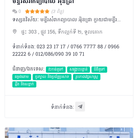
មន្ទីរសំរាកព្យាបាល អុិនដ្រា
0
(3 ពិន្ទុ)
ទស្សនវិស័យៈ មន្ទីរសំរាកព្យាបាល អុិនដ្រា ក្លាយជាមន្ទីរពេទ្យ ជំរើសដ៏ល្អបំផុត ប្រកបដោយទំនុកចិត្ត សំរាប់ប្រជាជនកម្ពុជា និងជនបរទេស។ បេសកកម្មៈ មន្ទីរសំរាកព្យាបាល អុិនដ្រា ខិតខំប្រឹងប្រែងដើម្បីផ្ដល់នូវ ការថែទាំនិងការព្យាបាល ដែលមានគុណភាពអន្តរជាតិ ដោយក្រុម គ្រូពេទ្យជំនាញ ជាមួយសេវាកម្មល្អឥតខ្ចោះ សម្រាប់បំពេញសេចក្តីត្រូវការរបស់អតិថិជន ។ ការប្តេជ្ញាចិត្តរបស់យើងមានដូចខាងក្រោម: - ផ្ដល់នូវសេវាវេជ្ជសាស្រ្តដែលមានគុណភាពខ្ពស់ដោយគោរពបានតាមបទដ្ឋានអន្តរជាតិ។ -ប្រកាន់ខ្ជាប់នូវតម្លៃនិងក្រមសីលធម៍ វេជ្ជសាស្ត្រ និងសិល្បៈនៃការព្យាបាល ប្រើប្រាស់នូវបច្ចេកវិទ្យាខ្ពស់បំផុត រួមជាមួយនិងឧបករណ៍វេជ្ជសាស្រ្ត ទំនើបទាន់សម័យ។ -អភិវឌ្ឍន៍ចំណេះដឹងវេជ្ជសាស្ត្របន្ថែមដោយការចូលរួមវគ្គបណ្តុះបណ្តាលវេជ្ជសាស្រ្តបន្ត និងការចូលលរួម សិក្ខាសាលា ឬសន្និសិទក្នុងតំបន់ និងអន្ដរជាតិ។ -លើកតម្កើងនិងកែលំអរគុណភាពនៃជីវិតនិងការថែទាំដល់អ្នកជំងឺរបស់យើងនៅទូទាំងប្រទេសកម្ពុជា។
ផ្ទះ 303 , ផ្លូវ 156, ទឹកល្អក់ទី ២, ទួលគោក
ទំនាក់ទំនង: 023 23 17 17 / 0766 7777 88 / 0966
22222 6 / 012/086/090 39 10 71
ជំនាញ/ឯកទេស:
វះកាត់ទូទៅ
សង្គ្រោះបន្ទាន់
ជំងឺទូទៅ
តម្រងនោម
ខួរក្បាល និងប្រព័ន្ធប្រសាទ
​រូបភាពវេជ្ជសាស្រ្ត
ឆ្អឹង និងសន្លាក់
ទំនាក់ទំនង: