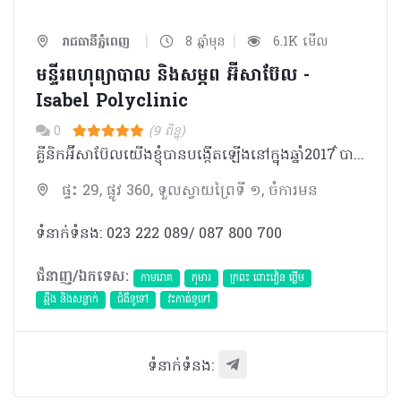
|
|
រាជធានីភ្នំពេញ
8 ឆ្នាំមុន
6.1K មើល
មន្ទីរពហុព្យាបាល និងសម្ភព អ៊ីសាប៊ែល -
Isabel Polyclinic
0
(9 ពិន្ទុ)
គ្លីនិកអ៊ីសាប៊ែលយើងខ្ញុំបានបង្កើតឡើងនៅក្នុងឆ្នាំ2017 ៌បានបំពាក់ដោយឧបករណ៍បរិក្ខាពេទ្រថ្មីៗទំនើប​ និង ​មានក្រុមវិជ្ជបណ្ឌិតមានជំនាញ ប្រកបដោយភាពទុក្ខចិត្ត ។
ផ្ទះ 29, ផ្លូវ 360, ទួលស្វាយព្រៃទី ១, ចំការមន
ទំនាក់ទំនង: 023 222 089/ 087 800 700
ជំនាញ/ឯកទេស:
កាមរោគ
កុមារ
ក្រពះ ពោះវៀន ថ្លើម
ឆ្អឹង និងសន្លាក់
ជំងឺទូទៅ
វះកាត់ទូទៅ
ទំនាក់ទំនង: