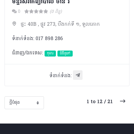
មន្ទីរសំរាកព្យាបាល ចាន់ រី
0
(0 ពិន្ទុ)
ផ្ទះ 40B , ផ្លូវ 273, បឹងកក់ទី ១, ទួលគោក
ទំនាក់ទំនង: 017 898 286
ជំនាញ/ឯកទេស:
កុមារ
ជំងឺទូទៅ
ទំនាក់ទំនង:
1 to 12 / 21