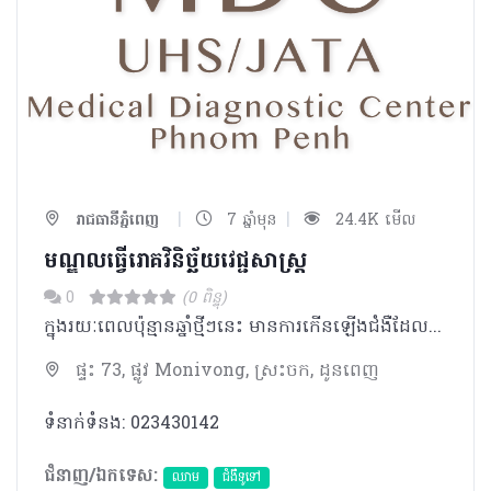
|
|
រាជធានីភ្នំពេញ
7 ឆ្នាំមុន
24.4K មើល
មណ្ឌលធ្វើរោគវិនិច្ឆ័យវេជ្ជសាស្រ្ត​​
0
(0 ពិន្ទុ)
ក្នុងរយៈពេលប៉ុន្មានឆ្នាំថ្មីៗនេះ មានការកើនឡើងជំងឺដែលបណ្តាលមកពីរបៀបរស់នៅ​ ដោយសារមានការផ្លាស់ប្តូររបៀបរស់នៅក្នុងប្រទេសកម្ពុជា ខណៈដែលជំងឺឆ្លងផ្សេងៗ ដូចជាជំងឺអេដស៏ ជំងឺគ្រុនចាញ់ ជំងឺរបេង​ នៅតែជាបញ្ហាសុខភាពដ៏ចំបងនៅឡើយ។ ដូចនេះ សាកលវិទ្យាល័យវិទ្យាសាស្រ្តសុខាភិបាល និងសមាគមកំចាត់រោគរបេងជប៉ុន បានរួមគ្នា បង្កើតមណ្ឌលធ្វើរោគវិនិច្ឆ័យមួយ​​ឡើង ក្នុងគោលបំណងចូលរួមចំណែកលើកកំពស់សុខភាពរបស់ប្រជាជនក្នុងប្រទេសកម្ពុជា។ សមាគមកំចាត់រោគរបេងជប៉ុន​និងសាកលវិទ្យាល័យវិទ្យាសាស្រ្តសុខាភិបាល បានបង្កើតឡើងនូវមណ្ឌលធ្វើរោគវិនិច្ឆ័យវេជ្ជសាស្រ្ត នេះឡើងដែលមានទីតាំងស្ថិតនៅក្នុងបរិវេណសាកលវិទ្យាល័យនេះតែម្តង។​ គោល បំណងនៃការបង្កើតមណ្ឌលធ្វើរោគវិនិច្ឆ័យវេជ្ជសាស្រ្តនេះ គឺផ្តល់នូវសេវាពិនិត្យសុខភាព​ទូទៅ សេវាមន្ទីរពិសោធន៏ និងរូបភាពវេជ្ជសាស្រ្ត ដែលមានគុណភាពបែបជប៉ុន ដល់ប្រជាជន ក្នុងប្រទេសកម្ពុជា ដើម្បីអោយពួកគាត់ទទួលបានសេវាពិនិត្យសុខភាពមួយដោយមិនមានការបារម្មណ៏។​ យើងសង្ឃឹមថា ពួកគាត់នឹងចាប់អារម្មណ៏ពីសុខភាព​និងមកពិនិត្យសុខភាព ហើយពួកយើងមានចិត្តរីករាយនឹង ផ្តល់ជូនការពិនិត្យសុខភាព​ដើម្បីធ្វើអោយជីវិតបានប្រសើររីករាយ។ សមាគមកំចាត់រោគរបេងជប៉ុន ការិយល័យអង្គការចាតា Director Okada Kosuke (Doctor)
ផ្ទះ 73, ផ្លូវ Monivong, ស្រះចក, ដូនពេញ
ទំនាក់ទំនង: 023430142
ជំនាញ/ឯកទេស:
ឈាម
ជំងឺទូទៅ