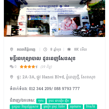
|
|
រាជធានីភ្នំពេញ
8 ឆ្នាំមុន
8K មើល
មន្ទីរពហុព្យាបាល ដូនពេញសែនសុខ
0
(19 ពិន្ទុ)
ផ្ទះ 2A-3A, ផ្លូវ Hanoi Blvd, ភ្នំពេញថ្មី, សែនសុខ
ទំនាក់ទំនង: 012 344 209/ 088 9793 777
ជំនាញ/ឯកទេស:
កុមារ
ក្រពះ ពោះវៀន ថ្លើម
ខួរក្បាល និងប្រព័ន្ធប្រសាទ
ត្រចៀក ច្រមុះ បំពង់ក
តម្រងនោម
វ៉ាក់សាំង