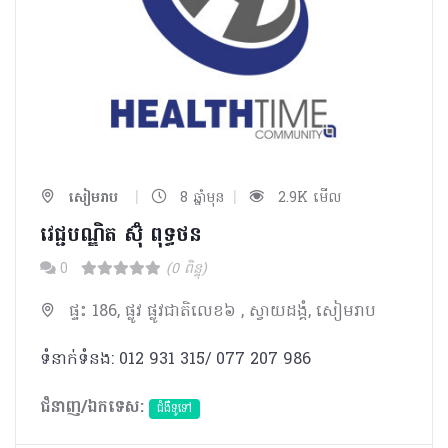
|
|
សៀមរាប
8 ឆ្នាំមុន
2.9K មើល
វេជ្ជបណ្ឌិត ស៊ុំ ពុទ្ធថន​
0
(0 ពិន្ទុ)
ផ្ទះ 186, ផ្លូវ ផ្លូវជាតិលេខ៦ , ស្វាយដង្គំ, សៀមរាប
ទំនាក់ទំនង: 012 931 315/ 077 207 986
ជំនាញ/ឯកទេស:
ជំងឺទូទៅ