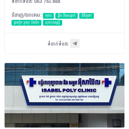
ទំនាក់ទំនង: 063 761 888
ជំនាញ/ឯកទេស:
កុមារ
ឆ្អឹង និងសន្លាក់
ជំងឺទូទៅ
ត្រចៀក ច្រមុះ បំពង់ក
សុខភាពស្រ្តី
ទំនាក់ទំនង: