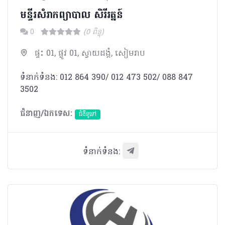
មន្ទីរសំរាកព្យាបាល​ សិរីរត្នន៍
0
(0 ពិន្ទុ)
ផ្ទះ 01, ផ្លូវ 01, ស្វាយដង្គំ, សៀមរាប
ទំនាក់ទំនង: 012 864 390/ 012 473 502/ 088 847
3502
ជំនាញ/ឯកទេស:
ជំងឺទូទៅ
ទំនាក់ទំនង: