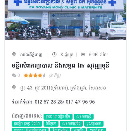
|
|
រាជធានីភ្នំពេញ
8 ឆ្នាំមុន
6.9K មើល
មន្ទីរសំរាកព្យាបាល និងសម្ភព ឯក សុវណ្ណមុនី
0
(8 ពិន្ទុ)
ផ្ទះ 43, ផ្លូវ 2011(ទ្រីហេង), ក្រាំងធ្នង់, សែនសុខ
ទំនាក់ទំនង: 012 67 28 28/ 017 47 96 96
ជំនាញ/ឯកទេស:
ក្រពះ ពោះវៀន ថ្លើម
សុខភាពស្រ្តី
ត្រចៀក ច្រមុះ បំពង់ក
ជំងឺទូទៅ
សុខភាពផ្លូវចិត្ត
ឫសដូងបាត
ខួរក្បាល និងប្រព័ន្ធប្រសាទ
ទឹកនោមផ្អែម
មហារីក​
វះកាត់ទូទៅ