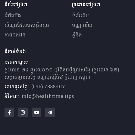
ទំព័រផ្សេងៗ
ប្រភេទផ្សេងៗ
អំពីយើង
ទំព័រដើម
សំណួរ​ដែលគេ​ច្រើន​សួរ
បណ្ណាល័យ
ភាពឯកជន
គ្លីនិក
ទំនាក់ទំនង
អាសយដ្ឋាន:
ផ្ទះលេខ ២៤ ផ្លូវលេខ១០ បុរីពិភពថ្មីទួលសង្កែ (ផ្លូវលេខ ៦២)
សង្កាត់ទួលសង្កែ ខណ្ឌឫស្សីកែវ ភ្នំពេញ កម្ពុជា
លេខទូរស័ព្ទ:
(096) 7888-017
អ៊ីមែល:
info@healthtime.tips