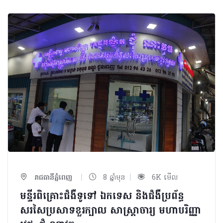
|
|
រាជធានីភ្នំពេញ
8 ឆ្នាំមុន
6K មើល
មន្ទីរពិគ្រោះជំងឺទូទៅ ឯកទេស និងជំងឺប្រព័ន្ធ
សរសៃប្រសាទខួរក្បាល សាស្រ្តាចារ្យ មហាបរិញ្ញា