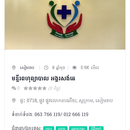
|
|
សៀមរាប
8 ឆ្នាំមុន
5.9K មើល
មន្ទីរពហុព្យាបាល អង្គរសង់តេ
0
(0 ពិន្ទុ)
ផ្ទះ 0718, ផ្លូវ ផ្លូវលោកតាណឺយ​, ស្លក្រាម, សៀមរាប
ទំនាក់ទំនង: 063 766 119/ 012 666 119
ជំនាញ/ឯកទេស:
កុមារ
ឈាម
អេកូសាស្រ្ត
ជំងឺទូទៅ