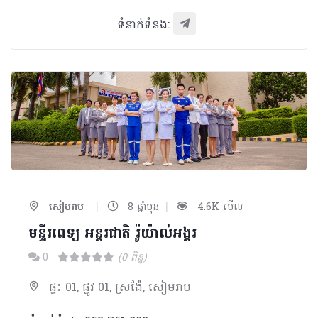
ទំនាក់ទំនង:
|
|
សៀមរាប
8 ឆ្នាំមុន
4.6K មើល
មន្ទីរពេទ្យ អន្តរជាតិ រ៉ូយ៉ាល់អង្គរ
0
(0 ពិន្ទុ)
ផ្ទះ 01, ផ្លូវ 01, ស្រង៉ែ, សៀមរាប