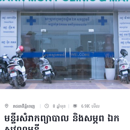
|
|
រាជធានីភ្នំពេញ
8 ឆ្នាំមុន
6.9K មើល
មន្ទីរសំរាកព្យាបាល និងសម្ភព ឯក