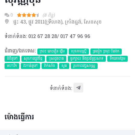
សុវណ្ណមុនី
0
(8 ពិន្ទុ)
ផ្ទះ 43, ផ្លូវ 2011(ទ្រីហេង), ក្រាំងធ្នង់, សែនសុខ
ទំនាក់ទំនង: 012 67 28 28/ 017 47 96 96
ជំនាញ/ឯកទេស:
ក្រពះ ពោះវៀន ថ្លើម
សុខភាពស្រ្តី
ត្រចៀក ច្រមុះ បំពង់ក
ជំងឺទូទៅ
សុខភាពផ្លូវចិត្ត
ឫសដូងបាត
ខួរក្បាល និងប្រព័ន្ធប្រសាទ
ទឹកនោមផ្អែម
មហារីក​
វះកាត់ទូទៅ
វ៉ាក់សាំង
សួត
​រូបភាពវេជ្ជសាស្រ្ត
ទំនាក់ទំនង:
ម៉ោងធ្វើការ