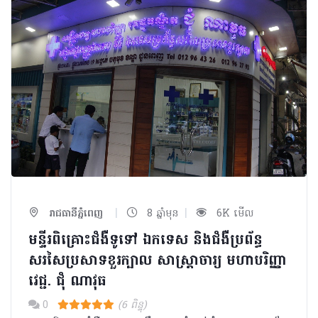
|
|
រាជធានីភ្នំពេញ
8 ឆ្នាំមុន
6K មើល
មន្ទីរពិគ្រោះជំងឺទូទៅ ឯកទេស និងជំងឺប្រព័ន្ធ
សរសៃប្រសាទខួរក្បាល សាស្រ្តាចារ្យ មហាបរិញ្ញា
វេជ្ជ. ជុំ ណាវុធ
0
(6 ពិន្ទុ)