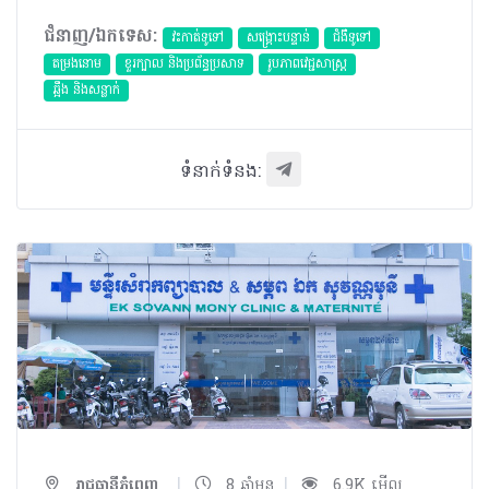
ជំនាញ/ឯកទេស:
វះកាត់ទូទៅ
សង្គ្រោះបន្ទាន់
ជំងឺទូទៅ
តម្រងនោម
ខួរក្បាល និងប្រព័ន្ធប្រសាទ
​រូបភាពវេជ្ជសាស្រ្ត
ឆ្អឹង និងសន្លាក់
ទំនាក់ទំនង:
|
|
រាជធានីភ្នំពេញ
8 ឆ្នាំមុន
6.9K មើល