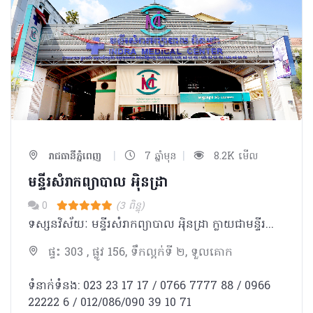
|
|
រាជធានីភ្នំពេញ
7 ឆ្នាំមុន
8.2K មើល
មន្ទីរសំរាកព្យាបាល អុិនដ្រា
0
(3 ពិន្ទុ)
ទស្សនវិស័យៈ មន្ទីរសំរាកព្យាបាល អុិនដ្រា ក្លាយជាមន្ទីរពេទ្យ ជំរើសដ៏ល្អបំផុត ប្រកបដោយទំនុកចិត្ត សំរាប់ប្រជាជនកម្ពុជា និងជនបរទេស។ បេសកកម្មៈ មន្ទីរសំរាកព្យាបាល អុិនដ្រា ខិតខំប្រឹងប្រែងដើម្បីផ្ដល់នូវ ការថែទាំនិងការព្យាបាល ដែលមានគុណភាពអន្តរជាតិ ដោយក្រុម គ្រូពេទ្យជំនាញ ជាមួយសេវាកម្មល្អឥតខ្ចោះ សម្រាប់បំពេញសេចក្តីត្រូវការរបស់អតិថិជន ។ ការប្តេជ្ញាចិត្តរបស់យើងមានដូចខាងក្រោម: - ផ្ដល់នូវសេវាវេជ្ជសាស្រ្តដែលមានគុណភាពខ្ពស់ដោយគោរពបានតាមបទដ្ឋានអន្តរជាតិ។ -ប្រកាន់ខ្ជាប់នូវតម្លៃនិងក្រមសីលធម៍ វេជ្ជសាស្ត្រ និងសិល្បៈនៃការព្យាបាល ប្រើប្រាស់នូវបច្ចេកវិទ្យាខ្ពស់បំផុត រួមជាមួយនិងឧបករណ៍វេជ្ជសាស្រ្ត ទំនើបទាន់សម័យ។ -អភិវឌ្ឍន៍ចំណេះដឹងវេជ្ជសាស្ត្របន្ថែមដោយការចូលរួមវគ្គបណ្តុះបណ្តាលវេជ្ជសាស្រ្តបន្ត និងការចូលលរួម សិក្ខាសាលា ឬសន្និសិទក្នុងតំបន់ និងអន្ដរជាតិ។ -លើកតម្កើងនិងកែលំអរគុណភាពនៃជីវិតនិងការថែទាំដល់អ្នកជំងឺរបស់យើងនៅទូទាំងប្រទេសកម្ពុជា។
ផ្ទះ 303 , ផ្លូវ 156, ទឹកល្អក់ទី ២, ទួលគោក
ទំនាក់ទំនង: 023 23 17 17 / 0766 7777 88 / 0966
22222 6 / 012/086/090 39 10 71