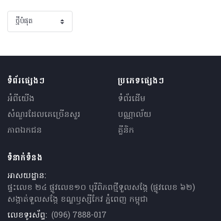
ទំព័រផ្សេងៗ
ប្រភេទផ្សេងៗ
អំពីយើង
ទំព័រដើម
សំណួរ​ដែលគេ​ច្រើន​សួរ
បណ្ណាល័យ
ភាពឯកជន
គ្លីនិក
ទំនាក់ទំនង
អាសយដ្ឋាន:
ផ្ទះលេខ ២៤ ផ្លូវលេខ១០ បុរីពិភពថ្មីទួលសង្កែ (ផ្លូវលេខ ៦២)
សង្កាត់ទួលសង្កែ ខណ្ឌឫស្សីកែវ ភ្នំពេញ កម្ពុជា
លេខទូរស័ព្ទ:
(096) 7888-017