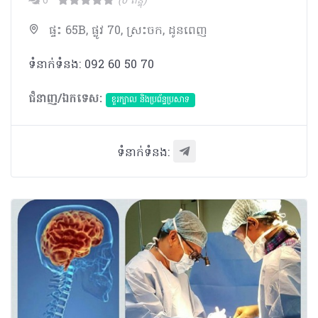
0
(0 ពិន្ទុ)
ផ្ទះ 65B, ផ្លូវ 70, ស្រះចក, ដូនពេញ
ទំនាក់ទំនង: 092 60 50 70
ជំនាញ/ឯកទេស:
ខួរក្បាល និងប្រព័ន្ធប្រសាទ
ទំនាក់ទំនង: