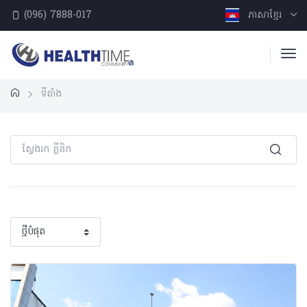
(096) 7888-017
ភាសាខ្មែរ
ទីតាំង