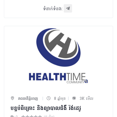
ទំនាក់ទំនង:
|
|
រាជធានីភ្នំពេញ
8 ឆ្នាំមុន
3K មើល
បន្ទប់ពិគ្រោះ និងព្យាបាលជំងឺ រ៉ង់ដេវូ