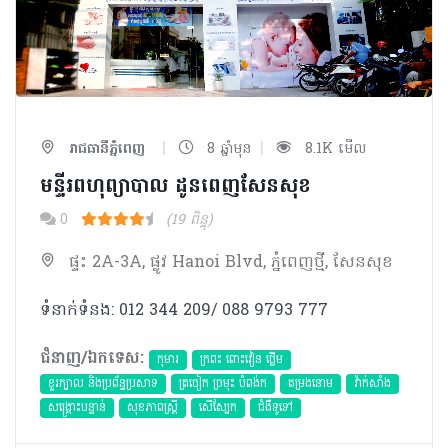
|
|
រាជធានីភ្នំពេញ
8 ឆ្នាំមុន
8.1K មើល
មន្ទីរពហុព្យាបាល ដូនពេញសែនសុខ
0
(19 ពិន្ទុ)
ផ្ទះ 2A-3A, ផ្លូវ Hanoi Blvd, ភ្នំពេញថ្មី, សែនសុខ
ទំនាក់ទំនង: 012 344 209/ 088 9793 777
ជំនាញ/ឯកទេស:
កុមារ
ក្រពះ ពោះវៀន ថ្លើម
ខួរក្បាល និងប្រព័ន្ធប្រសាទ
ត្រចៀក ច្រមុះ បំពង់ក
តម្រងនោម
វ៉ាក់សាំង
សង្គ្រោះបន្ទាន់
សុខភាពស្រ្តី
សើស្បែក
ជំងឺទូទៅ