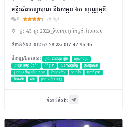
មន្ទីរសំរាកព្យាបាល និងសម្ភព ឯក សុវណ្ណមុនី
0
(8 ពិន្ទុ)
ផ្ទះ 43, ផ្លូវ 2011(ទ្រីហេង), ក្រាំងធ្នង់, សែនសុខ
ទំនាក់ទំនង: 012 67 28 28/ 017 47 96 96
ជំនាញ/ឯកទេស:
ក្រពះ ពោះវៀន ថ្លើម
សុខភាពស្រ្តី
ត្រចៀក ច្រមុះ បំពង់ក
ជំងឺទូទៅ
សុខភាពផ្លូវចិត្ត
ឫសដូងបាត
ខួរក្បាល និងប្រព័ន្ធប្រសាទ
ទឹកនោមផ្អែម
មហារីក​
វះកាត់ទូទៅ
វ៉ាក់សាំង
សួត
​រូបភាពវេជ្ជសាស្រ្ត
ទំនាក់ទំនង: