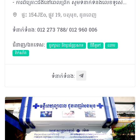
- ការពិគ្រោះជំងឺនៅពេលព្រឹក សូមទំនាក់ទំនងលេខទូរស័ព្ទ 098 383 906 -​ ការពិគ្រោះជំងឺនៅពេលរសៀល សូមទំនាក់ទំនងលេខទូរស័ព្ទ 077 757 989 * ករណីសុំពិនិត្យថ្ងៃត្រង់ ចាំបាច់ត្រូវធ្វើការណាត់ជាមុន សូមទំនាក់ទំនងលេខទូរស័ព្ទ 098 383 906/ 012 964 326 ** ករណីបន្ទាន់ សូមទូរស័ព្ទមកកាន់លេខ 012 273 788/012 960 006
ផ្ទះ 154JEo, ផ្លូវ 19, ចតុមុខ, ដូនពេញ
ទំនាក់ទំនង: 012 273 788/ 012 960 006
ជំនាញ/ឯកទេស:
ខួរក្បាល និងប្រព័ន្ធប្រសាទ
ជំងឺទូទៅ
ឈាម
វ៉ាក់សាំង
ទំនាក់ទំនង: