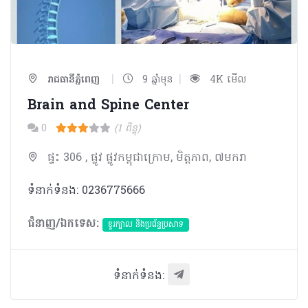
|
|
រាជធានីភ្នំពេញ
9 ឆ្នាំមុន
4K មើល
Brain and Spine Center
0
(1 ពិន្ទុ)
ផ្ទះ 306 , ផ្លូវ ផ្លូវកម្ពុជាក្រោម​, មិត្ដភាព, ៧មករា
ទំនាក់ទំនង: 0236775666
ជំនាញ/ឯកទេស:
ខួរក្បាល និងប្រព័ន្ធប្រសាទ
ទំនាក់ទំនង: