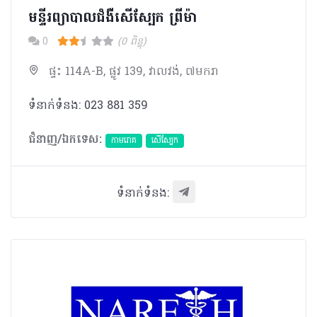
មន្ទីរព្យាបាលជំងឺសេីស្បែក ព្រីម៉ា
0
(0 ពិន្ទុ)
ផ្ទះ 114A-B, ផ្លូវ 139, វាលវង់, ៧មករា
ទំនាក់ទំនង: 023 881 359
ជំនាញ/ឯកទេស:
កាមរោគ
សើស្បែក
ទំនាក់ទំនង: