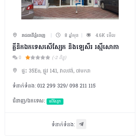
|
|
រាជធានីភ្នំពេញ
8 ឆ្នាំមុន
4.6K មើល
គ្លីនិកឯកទេសសើស្បែក និងឡេសឺរ រស្មីសោភា
0
(-2 ពិន្ទុ)
ផ្ទះ 35Eo, ផ្លូវ 141, វាលវង់, ៧មករា
ទំនាក់ទំនង: 012 299 329/ 098 211 115
ជំនាញ/ឯកទេស:
សើស្បែក
ទំនាក់ទំនង: