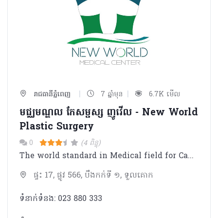
|
|
រាជធានីភ្នំពេញ
7 ឆ្នាំមុន
6.7K មើល
មជ្ឈមណ្ឌល កែសម្ផស្ស ញូវើល - New World
Plastic Surgery
0
(4 ពិន្ទុ)
The world standard in Medical field for Cambodia
ផ្ទះ 17, ផ្លូវ 566, បឹងកក់ទី ១, ទួលគោក
ទំនាក់ទំនង: 023 880 333