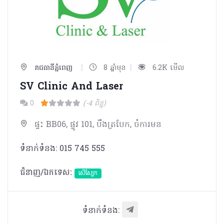
|
|
រាជធានីភ្នំពេញ
8 ឆ្នាំមុន
6.2K មើល
SV Clinic And Laser
0
(-4 ពិន្ទុ)
ផ្ទះ BB06, ផ្លូវ 101, បឹងត្របែក, ចំការមន
ទំនាក់ទំនង: 015 745 555
ជំនាញ/ឯកទេស:
សើស្បែក
ទំនាក់ទំនង: