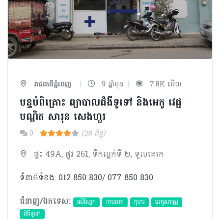
|
|
រាជធានីភ្នំពេញ
9 ឆ្នាំមុន
7.8K មើល
បន្ទប់ពិគ្រោះ ព្យាបាលជំងឺទូទៅ និងអេកូ វេជ្ជ
បណ្ឌិត សារុន សេងហួរ
0
(28 ពិន្ទុ)
ផ្ទះ 49A, ផ្លូវ 261, ទឹកល្អក់ទី ២, ទួលគោក
ទំនាក់ទំនង: 012 850 830/ 077 850 830
ជំនាញ/ឯកទេស:
សើស្បែក
កាមរោគ
កុមារ
អេកូសាស្រ្ត
ជំងឺទូទៅ