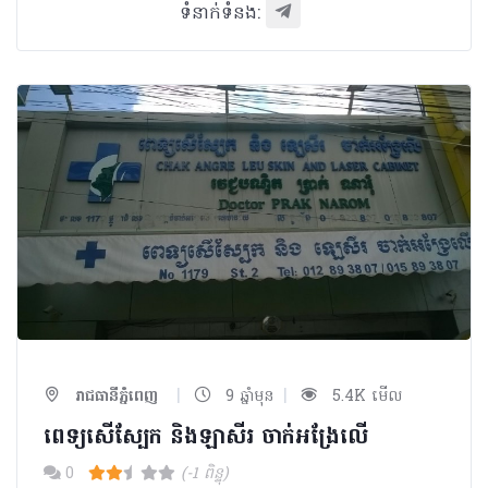
ទំនាក់ទំនង:
|
|
រាជធានីភ្នំពេញ
9 ឆ្នាំមុន
5.4K មើល
ពេទ្យសើស្បែក​ និងឡាសីរ ចាក់អង្រែលើ
0
(-1 ពិន្ទុ)