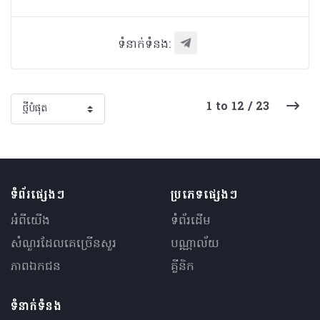
ទំនាក់ទំនង:
1 to 12 / 23
ទំព័រផ្សេងៗ
ប្រភេទផ្សេងៗ
អំពីយើង
ទំព័រដើម
សំណួរ​ដែលគេ​ច្រើន​សួរ
បណ្ណាល័យ
ភាពឯកជន
គ្លីនិក
ទំនាក់ទំនង