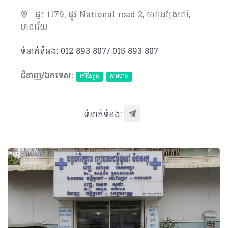
ផ្ទះ 1179, ផ្លូវ National road 2, ចាក់អង្រែលើ,
មានជ័យ
ទំនាក់ទំនង: 012 893 807/ 015 893 807
ជំនាញ/ឯកទេស:
សើស្បែក
កាមរោគ
ទំនាក់ទំនង: