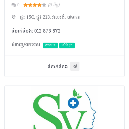
0
(8 ពិន្ទុ)
ផ្ទះ 15C, ផ្លូវ 213, វាលវង់, ៧មករា
ទំនាក់ទំនង: 012 873 872
ជំនាញ/ឯកទេស:
កាមរោគ
សើស្បែក
ទំនាក់ទំនង: