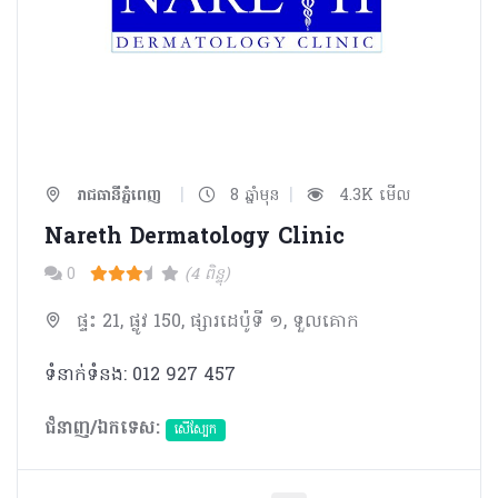
|
|
រាជធានីភ្នំពេញ
8 ឆ្នាំមុន
4.3K មើល
Nareth Dermatology Clinic
0
(4 ពិន្ទុ)
ផ្ទះ 21, ផ្លូវ 150, ផ្សារដេប៉ូទី ១, ទួលគោក
ទំនាក់ទំនង: 012 927 457
ជំនាញ/ឯកទេស:
សើស្បែក