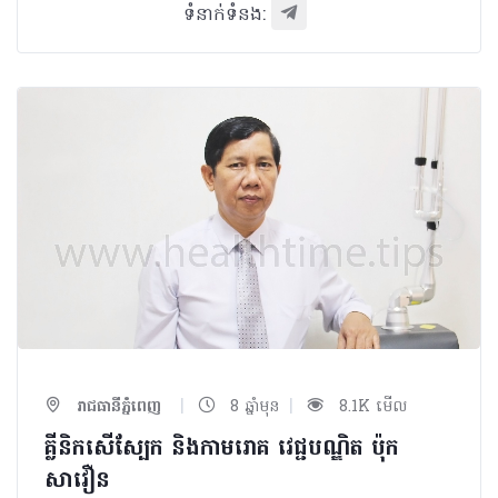
ទំនាក់ទំនង:
|
|
រាជធានីភ្នំពេញ
8 ឆ្នាំមុន
8.1K មើល
គ្លីនិកសើស្បែក និងកាមរោគ វេជ្ជបណ្ឌិត ប៉ុក
សាវឿន