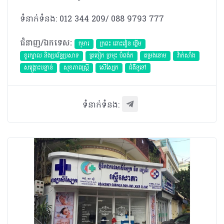
ទំនាក់ទំនង: 012 344 209/ 088 9793 777
ជំនាញ/ឯកទេស:
កុមារ
ក្រពះ ពោះវៀន ថ្លើម
ខួរក្បាល និងប្រព័ន្ធប្រសាទ
ត្រចៀក ច្រមុះ បំពង់ក
តម្រងនោម
វ៉ាក់សាំង
សង្គ្រោះបន្ទាន់
សុខភាពស្រ្តី
សើស្បែក
ជំងឺទូទៅ
ទំនាក់ទំនង: