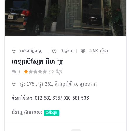
|
|
រាជធានីភ្នំពេញ
9 ឆ្នាំមុន
4.6K មើល
ពេទ្យសើស្បែក ដឺមា ប្រូ
0
(-2 ពិន្ទុ)
ផ្ទះ 175 , ផ្លូវ 261, ទឹកល្អក់ទី ១, ទួលគោក
ទំនាក់ទំនង: 012 681 535/ 010 681 535
ជំនាញ/ឯកទេស:
សើស្បែក