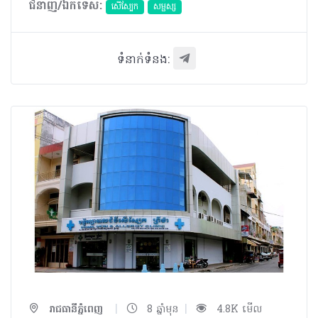
ជំនាញ/ឯកទេស:
សើស្បែក
សម្ផស្ស
ទំនាក់ទំនង:
|
|
រាជធានីភ្នំពេញ
8 ឆ្នាំមុន
4.8K មើល