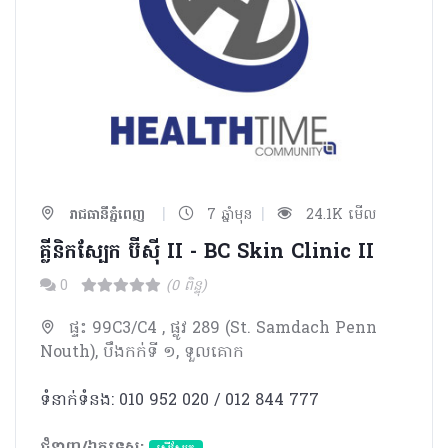
|
|
រាជធានីភ្នំពេញ
7 ឆ្នាំមុន
24.1K មើល
គ្លីនិកស្បែក ប៊ីស៊ី II - BC Skin Clinic II
0
(0 ពិន្ទុ)
ផ្ទះ 99C3/C4 , ផ្លូវ 289 (St. Samdach Penn
Nouth), បឹងកក់ទី ១, ទួលគោក
ទំនាក់ទំនង: 010 952 020 / 012 844 777