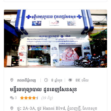
|
|
រាជធានីភ្នំពេញ
8 ឆ្នាំមុន
8K មើល
មន្ទីរពហុព្យាបាល ដូនពេញសែនសុខ
0
(19 ពិន្ទុ)
ផ្ទះ 2A-3A, ផ្លូវ Hanoi Blvd, ភ្នំពេញថ្មី, សែនសុខ