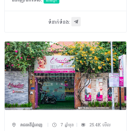
ជំនាញ/ឯកទេស:
សើស្បែក
ទំនាក់ទំនង:
|
|
រាជធានីភ្នំពេញ
7 ឆ្នាំមុន
25.4K មើល