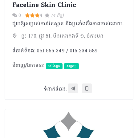
Faceline Skin Clinic
0
(4 ពិន្ទុ)
ជួយ​ឱ្យ​សម្រស់​កា​ន់​តែ​ស្អាត និង​ប្រឆាំង​នឹង​ភាព​ចាស់​ដោយ​មិនចាំ​បាច់​វះ​កាត់ ផលិតផល វិធីសាស្រ្ត និងម៉ាស៊ីនរបស់យើង មើល​ទៅ​ហាក់ដូច​ជាស្រដៀង​គ្នា​ជាមួយ​គ្លីនីក​ផ្សេងៗ​ទៀត​​ នៅក្នុង​ទីផ្សារ​កែសម្ផស្ស​​បច្ចុប្បន្ន។​ ប៉ុន្តែ យើង​ពិត​ជា​មានមោទនភាព ​ក្នុងការ​បង្ហាញ​នូវ​ក្រុម​វេជ្ជបណ្ឌិត​ជំនាញ ​និងបុគ្គលិក​ ដែល​ឆ្លងកាត់​ការ​បណ្តុះបណ្តាល​​ត្រឹមត្រឹម ​ដើម្បី​​ធានា​ជូន​នូវ​ការ​ផ្តល់​សេវាកម្ម​ និង​​ការព្យាបាល​​ដ៏ល្អ​បំផុត​ ​ដល់​អតិថិជន​របស់​យើង។ យើង​ផ្តោត​សំខាន់ លើ​វិធីសាស្រ្ត​ព្យាបាល​ទំនើប ​ដោយ​មិន​ចាំបាច់​វះកាត់ តាមរយៈ​ការ​ប្រើប្រាស់​បច្ចេកវិទ្យា​ទំនើប​ចុងក្រោយ​បំផុត ដើម្បី​ជួយ​ឲ្យ​សម្រស់​របស់​អតិថិជន​កាន់តែ​ស្អាត​​តាម​​បែប​ធម្មជាតិ​ និង​ប្រឆាំង​ភាពចាស់​។ ​ អតិថិជន​ នឹង​អាច​មើល​ឃើញ​ពី​លទ្ធផល​តាម​បែប​ធម្មជាតិ ពោល​គឺ​មិនមែន​សិប្បនិមិត្ត​នោះឡើយ។ យើង​រំពឹង​ថា លោក​អ្នក​នឹង​ទទួល​បាន​ភាព​ស្រស់ស្អាត​ តាម​ក្តី​ប្រាថ្នា ដែល​ធ្វើ​ឲ្យ​អ្នក​មាន​ភាព​លេច​ធ្លោ​ខ្លាំង តាម​បែប​ធម្មជាតិ​ មិនមែន​«​សិប្បនិមិត្ត​»​ទេ​។ ​សម្រាប់​ក្រុម​ការងារ​​យើង​ខ្ញុំ​​ អ្នក​គឺ​នៅតែ​ជា ​“អ្នក” ​ដោយ​អម​ជាមួយ​ភាព​លេចធ្លោ​ ស្រស់ស្អាត​ និង ​លើស​ពី​មាន​តម្លៃ។
ផ្ទះ 170, ផ្លូវ 51, បឹងកេងកងទី ១, ចំការមន
ទំនាក់ទំនង: 061 555 349 / 015 234 589
ជំនាញ/ឯកទេស:
សើស្បែក
សម្ផស្ស
ទំនាក់ទំនង: