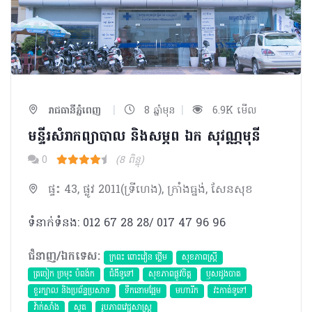
|
|
រាជធានីភ្នំពេញ
8 ឆ្នាំមុន
6.9K មើល
មន្ទីរសំរាកព្យាបាល និងសម្ភព ឯក សុវណ្ណមុនី
0
(8 ពិន្ទុ)
ផ្ទះ 43, ផ្លូវ 2011(ទ្រីហេង), ក្រាំងធ្នង់, សែនសុខ
ទំនាក់ទំនង: 012 67 28 28/ 017 47 96 96
ជំនាញ/ឯកទេស:
ក្រពះ ពោះវៀន ថ្លើម
សុខភាពស្រ្តី
ត្រចៀក ច្រមុះ បំពង់ក
ជំងឺទូទៅ
សុខភាពផ្លូវចិត្ត
ឫសដូងបាត
ខួរក្បាល និងប្រព័ន្ធប្រសាទ
ទឹកនោមផ្អែម
មហារីក​
វះកាត់ទូទៅ
វ៉ាក់សាំង
សួត
​រូបភាពវេជ្ជសាស្រ្ត