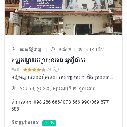
|
|
រាជធានីភ្នំពេញ
9 ឆ្នាំមុន
6.1K មើល
មជ្ឈមណ្ឌលរក្សាសុខភាព អូហ្វីលីស
0
(9 ពិន្ទុ)
មជ្ឈមណ្ឌល​យើងខ្ញុំមានឯកទេសព្យាបាល: -ជំងឺគ្រាប់ឈាម និង ជំងឺ​មហារីក -ប្រើកោសិកាជួសជុលសរីរាង្គមនុស្ស​ (Stem Cells Therapy) ដូចជា: . ឈឺសន្លាក់រ៉ាំរ៉ៃ របួសឆ្អឹង​ របួសសន្លាក់ ​ . របួសសសៃប្រសាទខួរឆ្អឹងខ្នង . ភ្លេចការចងចាំ ចាស់វង្វេង . ជំងឺអូទីសឹម​ ខួរក្បាលក្មេងលូតលាស់យឺត . ជំងឺទឹកនោមផ្អែម ដំបៅយូរជា​ . ក្រិនថ្លើម . ស្តារសម្រស់ និងមុខងារប្រដាប់ភេទស្ត្រី . អសមត្ថភាពផ្លូវភេទ (O-Shot for women and P-Shot for men) . បំបាត់ស្បែកសង្វារ . វិបត្តិអត់កូន -និងមានព្យាបាលដោយ: .​ឧស្ម័នអុកស៊ីហ្សែនកំហាប់ខ្ពស់ (Hyperbaric Oxygen Therapy) .​ឧស្ម័នអូហ្សូន​ (Ozonetherapy) .កាំរស្មីឡាស៊ែ (Laser Therapy)
ផ្ទះ 55B, ផ្លូវ 225, ផ្សារដេប៉ូទី ២, ទួលគោក
ទំនាក់ទំនង: 098 286 686/ 078 666 990/069 877
688
ជំនាញ/ឯកទេស:
មហារីក​