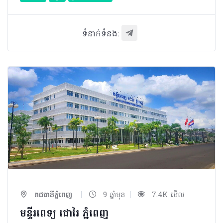
ទំនាក់ទំនង:
|
|
រាជធានីភ្នំពេញ
9 ឆ្នាំមុន
7.4K មើល
មន្ទីរពេទ្យ ជោរៃ ភ្នំពេញ