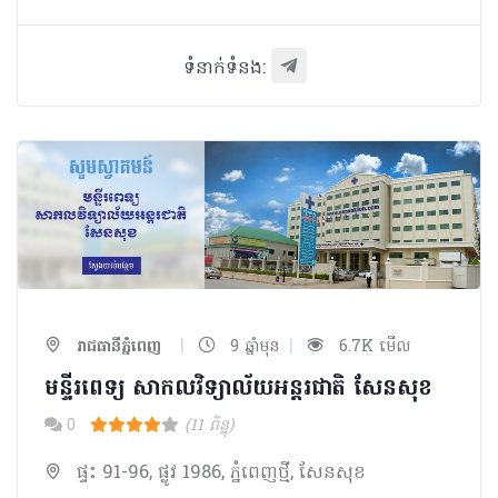
ទំនាក់ទំនង:
|
|
រាជធានីភ្នំពេញ
9 ឆ្នាំមុន
6.7K មើល
មន្ទីរពេទ្យ សាកលវិទ្យាល័យអន្តរជាតិ សែនសុខ
0
(11 ពិន្ទុ)
ផ្ទះ 91-96, ផ្លូវ 1986, ភ្នំពេញថ្មី, សែនសុខ