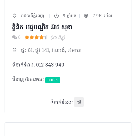
|
|
រាជធានីភ្នំពេញ
9 ឆ្នាំមុន
7.9K មើល
គ្លីនិក វេជ្ជបណ្ឌិត អ៊ាវ សុខា
0
(35 ពិន្ទុ)
ផ្ទះ 81, ផ្លូវ 141, វាលវង់, ៧មករា
ទំនាក់ទំនង: 012 843 949
ជំនាញ/ឯកទេស:
មហារីក​
ទំនាក់ទំនង: