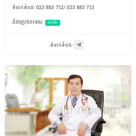
ទំនាក់ទំនង: 023 883 712/ 023 883 713
ជំនាញ/ឯកទេស:
មហារីក​
ទំនាក់ទំនង: