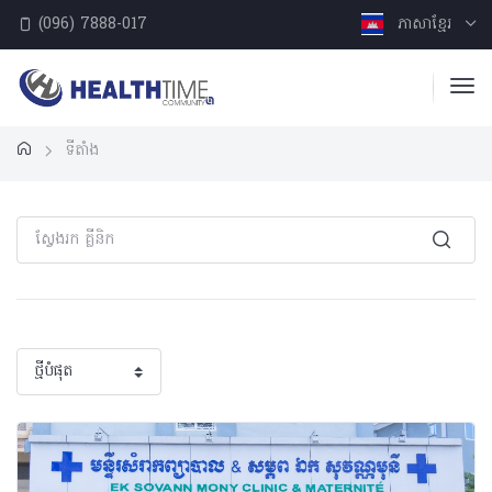
(096) 7888-017
ភាសាខ្មែរ
ទីតាំង