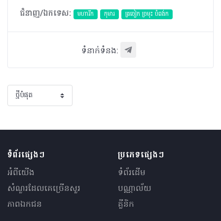
ជំនាញ/ឯកទេស:
មហារីក​
កុមារ
ត្រចៀក ច្រមុះ បំពង់ក
ទំនាក់ទំនង:
ទំព័រផ្សេងៗ
ប្រភេទផ្សេងៗ
អំពីយើង
ទំព័រដើម
សំណួរ​ដែលគេ​ច្រើន​សួរ
បណ្ណាល័យ
ភាពឯកជន
គ្លីនិក