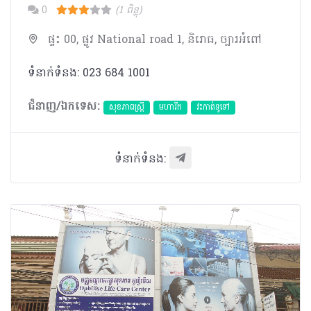
0
(1 ពិន្ទុ)
ផ្ទះ 00, ផ្លូវ National road 1, និរោធ, ច្បារអំពៅ
ទំនាក់ទំនង: 023 684 1001
ជំនាញ/ឯកទេស:
សុខភាពស្រ្តី
មហារីក​
វះកាត់ទូទៅ
ទំនាក់ទំនង: