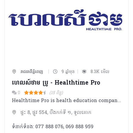
|
|
រាជធានីភ្នំពេញ
9 ឆ្នាំមុន
8.3K មើល
ហេលស៍ថាម ប្រូ - Healthtime Pro
0
(15 ពិន្ទុ)
Healthtime Pro is health education company which provides health education to public and health practitioners through research and publish trustworthy health education and most practical in Cambodia as well provides training and other health related programs. Our Programs include: 1. Healthcare Career Development 2. Healthcare Business Management 3. Mentality for Health Practitioners
ផ្ទះ 8, ផ្លូវ 554, បឹងកក់ទី ១, ទួលគោក
ទំនាក់ទំនង: 077 888 076, 069 888 959